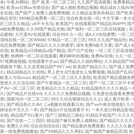
本
|
午夜JK网站
|
.国产.欧美一区二区三区
|
久久国产高清观看
|
免费看精品
色
|
欧美αv日韩αv另类综合
|
国产成人精欧美精品视频
|
精品成在人线AV
女在线
|
国产国产人免费人成免费视频
|
久久精品这里热有精品
|
国产欧美
精品专区
|
999精品免费看一区二区
|
综合欧美在线一区
|
中文字幕一本大
区三区久久精品
|
vA不卡无马
|
欧美国产
|
在线观看国产精品乱码APP
|
国
A级免费视频
|
久久99国产精品尤物
|
国产福利一区二区三区在线视频
|
高
品蜜桃
|
大尺度AⅤ在线观看
|
综合99久久一区
|
成A人V在线蜜臀
|
一区二
清纯在线一区二区WWW
|
97精品一区二区三区
|
99久久久国产精品性
|
精
动态免费视频
|
国产精品久久久久婷蜜芽
|
成年免费A级天天看
|
国产成人
在线
|
欧美精品v日韩精品v国产精品
|
国产日产在线
|
一区二区三区高清视
免费
|
色哟哟一区二区在线观看
|
爽到呻吟的视频
|
免费AV在线
|
久久一区
97免费碰视频
|
在线观看中文av
|
国产精品久久福利网站
|
久久精品国产9
视频免下载
|
久久这里精品国产99丫e6
|
欧美国产精品久久
|
国产成人免费
久
|
精品国精品久久99热
|
男人把大Ji巴放进女人免费视频
|
精品国产乱码
欧美人与动zozo
|
精品国产一区二区三区久久影院
|
欧美国产精品视频免
悠悠久久久综合88
|
国产午夜精品一区二区三区
|
国产一区二区三区不卡
产AV一区二区三区
|
欧美精品久久久久精品
|
91精品国内久久久久精品一
久
|
国产精品片在线ⅤA
|
久久久久久免费精品视频
|
久热爱在线观看免费
类
|
国模沟沟一区二区三区
|
99久久综合狠狠综合久久止
|
成人看片欧美一
久
|
国产精品热久久AV
|
三a视频在线观看日本
|
国产va午夜在线电影
|
久
婷综合中文久久一本
|
国产精品V片在线观看不卡
|
一本大道日韩精品影视
在线
|
精品国产911看片
|
国产三级精品三级在
|
91精品手机国产
|
久久久
你
|
国产在线一二三四区
|
精品国产麻豆免费人成网站
|
国产精品久久久久
站
|
免费久久99
|
综合自拍综合区
|
国产精品黄的免费观看
|
久久久久久被
黄一级免费视频播放
|
国产69精品久久久孕妇
|
国产偷国产偷精品高清
|
欧