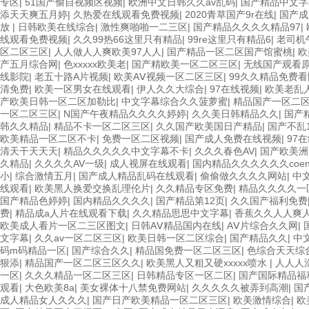
专区
|
51国产偷自视频区视频
|
欧洲中文日韩久久av乱码
|
国产精品中文字
添天天爽五月婷
|
久热爱在线观看免费视频
|
2020青草国产9r在线
|
国产成
放
|
日韩欧美在线综合
|
激性爽啪啪一二三区
|
国产精品久久久久精品97
|
线观看免费视频
|
久久99热66这里只有精品
|
99re这里只有精品6
|
老司机
区二区三区
|
人人做人人爽欧美97人人
|
国产精品一区二区国产馆蜜桃
|
欧
产五月综合网
|
色xxxxx欧美老
|
国产精欧美一区二区三区
|
无线国产观看
线影院
|
老五十路A片视频
|
欧美AⅤ视频一区二区三区
|
99久久精品免费
清免费
|
欧美一区男女在线观看
|
伊人久久大综合
|
97在线视频
|
欧美老乱
产欧美日韩一区二区加勒比
|
中文字幕综合久久菠萝蜜
|
精品国产一区二
一区二区三区
|
N国产午夜精品久久久久婷婷
|
久久美日韩精品久久
|
国产
韩久久精品
|
精品不卡一区二区三区
|
久久国产欧美国日产精品
|
国产不乱
欧美精品一区二区不卡
|
免费一区二区视频
|
国产成人免费在线视频
|
97
清天干天天天
|
精品久久久久久中文字幕不卡
|
久久久春色AV
|
国产欧美洲
久精品
|
久久久久AV一级
|
成人视屏在线观看
|
国内精品久久久久久久coen
小
|
综合激情五月
|
国产成人精品乱码在线观看
|
偷偷做久久久久网站
|
中
线观看
|
欧美黑人换爱交换乱理伦片
|
久久精品专区免费
|
精品久久久久一
国产精品色婷婷
|
国内精品久久久久
|
国产精品第12页
|
久久国产福利免费
费
|
精品成a人片在线观看下载
|
久久精品思思中文字幕
|
香蕉久久人人爽人
欧美成人看片一区二三区图文
|
日韩AⅤ精品国内在线
|
AⅤ片综合久久网
|
文字幕
|
久久av一区二区三区
|
欧美日韩一区二区综合
|
国产精品久久
|
中
码m码精品一区
|
国产综合久久
|
精品国免费一区二区三区
|
色综合天天综
狠添
|
精品国产一区二区三区久久
|
欧美黑人又粗又硬xxxxx喷水
|
人人人
一区
|
久久久精品一区二区三区
|
日韩精品专区一区二区
|
国产国际精品福
观看
|
大色欧美8a
|
美女裸体十八禁免费网站
|
久久久久久被弄到高潮
|
国
成人精品女人久久久
|
国产日产欧美精品一区二区三区
|
欧美激情综合
|
欧