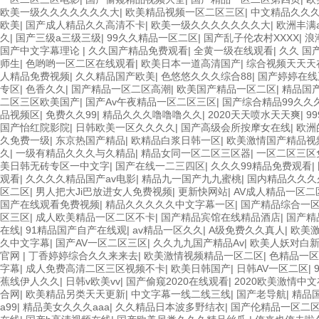
欧美一级久久久久久久久大
|
欧美精品视频一区二区三区
|
中文精品久久
欧美
|
国产成人精品久久高清不卡
|
欧美一级久久久久久久久大
|
欧洲丰满
久
|
国产三级a三级三级
|
99久久精品一区二区
|
国产乱子伦农村XXXX
|
浪
国产中文字幕理论
|
久久国产精品免费观看
|
全黄一级在线观看
|
久久 国
师生
|
色哟哟一区二区在线观看
|
欧美日本一道高清国产
|
综合视频天天天
人精品免费视频
|
久久精品国产欧美
|
色悠悠久久久综合88
|
国产婷婷在线
专区
|
色香久久
|
国产精品一区二区高潮
|
欧美国产精品一区二区
|
精品国
二区三区欧美国产
|
国产Av午夜精品一区二区三区
|
国产综合精品99久久
品视频区
|
免费久久99
|
精品久久久噜噜噜久久
|
2020天天喷水天天爽
|
9
国产怡红院影院
|
日韩欧美一区久久久久
|
国产高级会所按摩女在线
|
欧洲
久免费一级
|
东京热国产精品
|
欧精品白浆日韩一区
|
欧美激情国产精品视
久
|
一级有精品久久久与久精品
|
精品女同一区二区三区器
|
一区二区三区
美日韩无砖专区一中文字
|
国产在线一二三四区
|
久久久99精品免费观看
|
观看
|
久久久久精品国产av电影
|
精品九一国产九九蜜桃
|
国内精品久久久
区二区
|
男人把大Ji巴放进女人免费视频
|
更新快网站
|
AV成人精品一区二
国产在线观看免费视频
|
精品久久久久久中文字幕一区
|
国产精品综合一
区三区
|
成人欧美精品一区二区不卡
|
国产精品宾馆在线精品酒店
|
国产精
在线
|
91精品国产自产在线观
|
av精品一区久久
|
A级免费久久真人
|
欧美
久中文字幕
|
国产AV一区二区三区
|
久久九九国产精品Av
|
欧美人妖对白
官网
|
丁香婷婷综合久久来来去
|
欧美激情视频精品一区二区
|
色精品一区
字幕
|
成人免费高清二区三区视频不卡
|
欧美日韩国产
|
日韩AV一区二区
|
蕉线伊人久久
|
日韩v欧美vv
|
国产偷窥2020在线观看
|
2020欧美激情中
合网
|
欧美精品另类天天更新
|
中文字幕一线二线三线
|
国产老导航
|
精品
a99
|
精品美女久久久aaa
|
久久精品日本波多野结衣
|
国产伦精品一区二