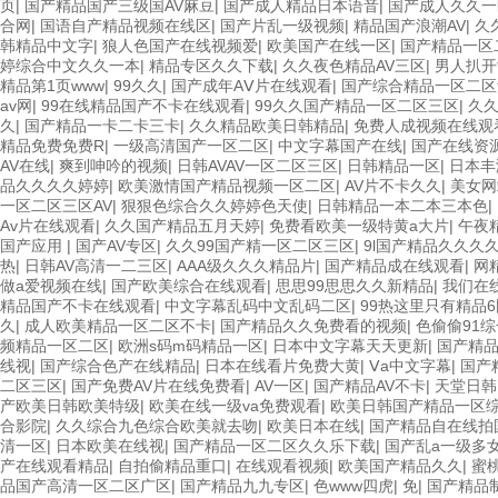
页
|
国产精品国产三级国AV麻豆
|
国产成人精品日本语音
|
国产成人久久一
合网
|
国语自产精品视频在线区
|
国产片乱一级视频
|
精品国产浪潮AV
|
久
韩精品中文字
|
狼人色国产在线视频爱
|
欧美国产在线一区
|
国产精品一区
婷综合中文久久一本
|
精品专区久久下载
|
久久夜色精品AV三区
|
男人扒
精品第1页www
|
99久久
|
国产成年AⅤ片在线观看
|
国产综合精品一区二区
av网
|
99在线精品国产不卡在线观看
|
99久久国产精品一区二区三区
|
久
久
|
国产精品一卡二卡三卡
|
久久精品欧美日韩精品
|
免费人成视频在线观
精品免费免费R
|
一级高清国产一区二区
|
中文字幕国产在线
|
国产在线资
AV在线
|
爽到呻吟的视频
|
日韩AVAV一区二区三区
|
日韩精品一区
|
日本丰
品久久久久婷婷
|
欧美激情国产精品视频一区二区
|
AV片不卡久久
|
美女网
一区二区三区AV
|
狠狠色综合久久婷婷色天使
|
日韩精品一本二本三本色
|
Av片在线观看
|
久久国产精品五月天婷
|
免费看欧美一级特黄a大片
|
午夜
国产应用
|
国产AV专区
|
久久99国产精一区二区三区
|
9l国产精品久久久
热
|
日韩AV高清一二三区
|
AAA级久久久精品片
|
国产精品成在线观看
|
网
做a爱视频在线
|
国产欧美综合在线观看
|
思思99思思久久新精品
|
我们在
精品国产不卡在线观看
|
中文字幕乱码中文乱码二区
|
99热这里只有精品
久
|
成人欧美精品一区二区不卡
|
国产精品久久免费看的视频
|
色偷偷91
频精品一区二区
|
欧洲s码m码精品一区
|
日本中文字幕天天更新
|
国产精品
线视
|
国产综合色产在线精品
|
日本在线看片免费大黄
|
Ⅴa中文字幕
|
国产
二区三区
|
国产免费AV片在线免费看
|
AV一区
|
国产精品AV不卡
|
天堂日韩
产欧美日韩欧美特级
|
欧美在线一级va免费观看
|
欧美日韩国产精品一区
合影院
|
久久综合九色综合欧美就去吻
|
欧美日本在线
|
国产精品自在线拍
清一区
|
日本欧美在线视
|
国产精品一区二区久久乐下载
|
国产乱a一级多
产在线观看精品
|
自拍偷精品重口
|
在线观看视频
|
欧美国产精品久久
|
蜜桃
品国产高清一区二区广区
|
国产精品九九专区
|
色www四虎
|
免
|
国产精品