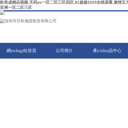
欧美成精品视频,天码av一区二区三区四区,91超碰1024在线观看,激情五月
亚洲一区二区三区
網(wǎng)站首頁
公司簡介
產(chǎn)品中心