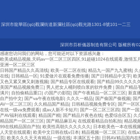
深圳市龍華區(qū)觀瀾街道新瀾社區(qū)觀光路1301-8號101一二三
層
深圳市芬析儀器制造有限公司 版權所有©2
感谢您访问我们的网站，您可能还对以下资源感兴趣：
欧美成精品视频,天码av一区二区三区四区,91超碰1024在线观看,激情五月
亚洲一区二区三区
日韩国产精品久久高清线
|
欧美一区二区在线
|
精品九一国产九九蜜桃
|
久
在线
|
日韩精品一区
|
91爱做片在观看免费传播
|
国产日韩精品中文字
|
欧
又色又紧又爽又刺激视频
|
国产精品专区在线观看
|
国产精品99久久久久
美国产精品视频免费三
|
男人把女人桶到喷白浆的软件免费
|
国自产精品
满片
|
自拍偷精品重口
|
の国产の影院
|
国产午夜精品一区二区三区
|
新直
自产拍中文
|
国产va午夜在线电影
|
久久久一精品
|
国产偷国产偷视频
|
国
AV一区二区三区
|
久久精品国产精品
|
日韩精品视频免费专区
|
国产一区区
在线一级va免费观看
|
成av人新不卡短片
|
国产一区二区三区四
|
国产一国
产AV福利在线观看
|
精品国产精
|
国产精品片夜色在线
|
色爱综合区五
|
久
精品国产一区二区三区
|
国产精品麻豆A
|
在线观看精品自拍私拍
|
精品视
99在线精品国自产拍
|
欧美性高朝久久久久久久
|
日本欧美色一本在线视
人天堂在线观看
|
欧美中文日韩在线v日本
|
精品视频一区二区三区
|
在线a
页
|
欧美久久久天天有精品
|
一级在线
|
丰满区五十路
|
日韩AⅤ精品国内在