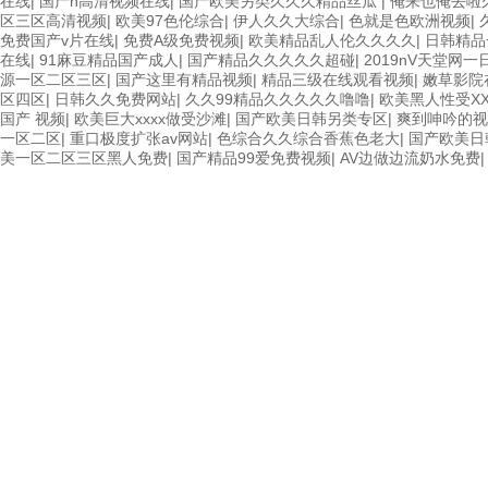
在线
|
国产h高清视频在线
|
国产欧美另类久久久精品丝瓜
|
俺来也俺去啦
区三区高清视频
|
欧美97色伦综合
|
伊人久久大综合
|
色就是色欧洲视频
|
免费国产v片在线
|
免费A级免费视频
|
欧美精品乱人伦久久久久
|
日韩精品
在线
|
91麻豆精品国产成人
|
国产精品久久久久久超碰
|
2019nV天堂网
源一区二区三区
|
国产这里有精品视频
|
精品三级在线观看视频
|
嫩草影院
区四区
|
日韩久久免费网站
|
久久99精品久久久久久噜噜
|
欧美黑人性受XX
国产 视频
|
欧美巨大xxxx做受沙滩
|
国产欧美日韩另类专区
|
爽到呻吟的视
一区二区
|
重口极度扩张av网站
|
色综合久久综合香蕉色老大
|
国产欧美日
美一区二区三区黑人免费
|
国产精品99爱免费视频
|
AV边做边流奶水免费