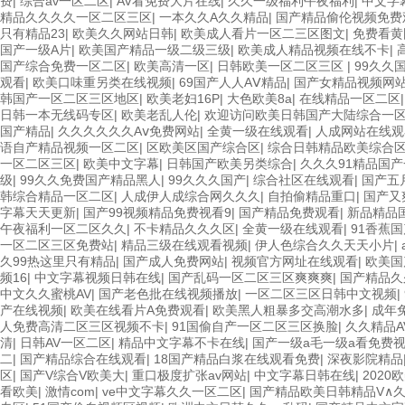
费
|
综合av一区二区
|
AV看免费大片在线
|
久久一级福利午夜福利
|
中文字
精品久久久久一区二区三区
|
一本久久A久久精品
|
国产精品偷伦视频免费
只有精品23
|
欧美久久网站日韩
|
欧美成人看片一区二三区图文
|
免费看黄
国产一级A片
|
欧美国产精品一级二级三级
|
欧美成人精品视频在线不卡
|
国产综合免费一区二区
|
欧美高清一区
|
日韩欧美一区二区三区
|
99久久
观看
|
欧美口味重另类在线视频
|
69国产人人AⅤ精品
|
国产女精品视频网
韩国产一区二区三区地区
|
欧美老妇16P
|
大色欧美8a
|
在线精品一区二区
日韩一本无线码专区
|
欧美老乱人伦
|
欢迎访问欧美日韩国产大陆综合一
国产精品
|
久久久久久久Aⅴ免费网站
|
全黄一级在线观看
|
人成网站在线观
语自产精品视频一区二区
|
区欧美区国产综合区
|
综合日韩精品欧美综合
一区二区三区
|
欧美中文字幕
|
日韩国产欧美另类综合
|
久久久91精品国
级
|
99久久免费国产精品黑人
|
99久久久国产
|
综合社区在线观看
|
国产五
韩综合精品一区二区
|
人成伊人成综合网久久久
|
自拍偷精品重口
|
国产又
字幕天天更新
|
国产99视频精品免费视看9
|
国产精品免费观看
|
新品精品
午夜福利一区二区久久
|
不卡精品久久久区
|
全黄一级在线观看
|
91香蕉
一区二区三区免费站
|
精品三级在线观看视频
|
伊人色综合久久天天小片
|
久99热这里只有精品
|
国产成人免费网站
|
视频官方网址在线观看
|
欧美国
频16
|
中文字幕视频日韩在线
|
国产乱码一区二区三区爽爽爽
|
国产精品久
中文久久蜜桃AV
|
国产老色批在线视频播放
|
一区二区三区日韩中文视频
|
产在线视频
|
欧美在线看片A免费观看
|
欧美黑人粗暴多交高潮水多
|
成年
人免费高清二区三区视频不卡
|
91国偷自产一区二区三区换脸
|
久久精品A
清
|
日韩AV一区二区
|
精品中文字幕不卡在线
|
国产一级a毛一级a看免费
二
|
国产精品综合在线观看
|
18国产精品白浆在线观看免费
|
深夜影院精品
区
|
国产V综合V欧美大
|
重口极度扩张av网站
|
中文字幕日韩在线
|
202
看欧美
|
激情com
|
ve中文字幕久久一区二区
|
国产精品欧美日韩精品V∧