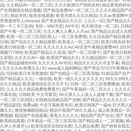
品
|
久久精品AV一区二区三区
|
久久久欧洲日产国码农村
|
精品香蕉婷婷在
产在视频线在精品视频
|
国产精品免费AV一区二区三
|
久久久久精品国产A
三区
|
精品专区
|
欧美在线观看
|
欧美另类久久久久精品
|
久久av资源网中
男男激情军人chinese
|
国产美女精品久久久久∴
|
久久一区
|
国产精品久久
韩一卡二卡三乱码
|
专区—VAV天堂
|
AⅤ中文
|
色天使综合一区二区
|
日韩
国产午夜一区二区三区
|
久久人爽人人爽人人片av
|
国产精品点击进入在
费
|
欧美一区二区三区四区黑人
|
一区二区免费视
|
久久综合国产精品视屏
日韩
|
国产综合久久久精品推荐
|
欧美成人一区二区三区
|
欧美日韩无砖专
欧美日韩在线一区二区
|
久久久久久久Av
|
AV天堂午夜精品蜜臀AV
|
201
视频777888
|
欧美国产精品久久高清
|
国产一区二区狠干
|
国产欧美日韩
久影院
|
久久久久AV一级
|
欧美国产精品久久
|
久久精品国内一区二区三区
国产精品超碰热999
|
久久久久久AV专区
|
精品久久久久久中文字幕
|
精品
|
久久久久Av免费久久
|
91.www成人福利网站
|
国产男女污污污午夜网站
品
|
综合欧美日本另类激情
|
国产伦精品一区二区高清版
|
91精品国产自产
国产精品成人久久
|
一级在线
|
欧美一级久久久久久久久大
|
99久久999
合久久精品
|
欧美激情综合五月天不卡
|
日韩一区二区三区免费播放
|
欧美
区
|
久久久久久精品免费免费看片
|
国产午夜福利一区二区久久
|
久久久久
字幕在线
|
日韩欧美 中文写募页
|
AV人摸人人人澡人人超碰下载
|
国产精
一区二区三区四区
|
在线精品国精品国产尤物
|
国产精品久久久久久久久
产精品影院
|
免费a级
|
中文字幕欧美专区
|
欧美日韩国产一级A
|
巨大黑人极
频久久
|
激情無極限的精品
|
精品午夜国产VA久久成人
|
成人欧美精品一区
费视频
|
精品国产在线观看
|
香蕉久久久久久
|
精品国产国产综合
|
国产无夜
欧美精品观看
|
日本精品一区二区三区高清
|
国产精品成人一二区视频
|
精
久伊人本道开心
|
欧美综合区自拍综合图
|
九九精品免费
|
国产婷婷在线五