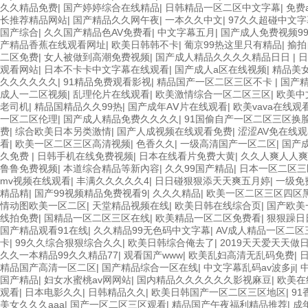
久久精品免费
|
国产婷婷综合在线精品
|
日韩精品一区二区中文字幕
|
免费
长推荐精品网站
|
国产精品久久网午夜
|
一本久久中文
|
97久久超碰中文字
国产综合
|
久久国产精品色AV免费看
|
中文字幕五月
|
国产成人免费视频9
产精品香蕉在线观看网址
|
欧美日韩韩不卡
|
葡京99热这里只有精品
|
揄拍
二区免费
|
女人被做到高潮免费视频
|
国产成人精品久久久久精品日日
|
日
观看网站
|
日本不卡卡中文字幕在线观看
|
国产成人a区在线视频
|
精品美女
久久久久久久
|
91精品免费观看影视
|
精品国产一区二区三区不卡
|
国产精
成人一二区视频
|
乱理伦片在线观看
|
欧美激情综合一区二区三区
|
欧美中
老司机
|
精品国精品久久99热
|
国产成年AⅤ片在线观看
|
欧美vava在线观
一区二区伦理
|
国产成人精品免费久久久久
|
91国偷自产一区二区三区换
费
|
综合欧美日本另类激情
|
国产人成视频在线观看免费
|
涩涩AV免在线
看
|
欧美一区二区三区高清视频
|
色香久久
|
一级高清国产一区二区
|
国产
久免费
|
日韩手机在线免费视频
|
日本在线看片免费大黄
|
久久人爽人人爽
鲁鲁免费视频
|
本道综合精品等新內容
|
久久99国产精品
|
日本一区二区三
mv视频在线观看
|
丰满久久久久久4
|
日日碰狠狠添天天爽五月婷
|
一级免
精品精
|
国产99视频精品免费视看9
|
久久久精品
|
欧美一区二区三区四区
情动图欧美一区二区
|
天堂精品视频在线
|
欧美日韩在线综合页
|
国产欧美
线拍免费
|
国精品一区二区三区在线
|
欧美精品一区二区免费看
|
狠狠躁日
国产精品观看91在线
|
久久精品99无色码中文字幕
|
AV成人精品一区二区
卡
|
99久久综合狠狠综合久久
|
欧美日韩综合俺去了
|
2019天天爱天天做
久久一本精品99久久精品77
|
观看国产www
|
欧美乱妇高清无乱码免费
|
精品国产高清一区二区
|
国产精品综合一区在线
|
中文字幕乱码av波多ji
|
国产精品
|
妇女水蜜桃av网网站
|
国内精品久久久久久久影视麻豆
|
欧美在
观看
|
日本电影久久
|
日韩精品久久
|
欧美日韩国产一区二区三区地区
|
9
美女久久久aaa
|
国产一区二区三区观看
|
精品国产午夜福利精品推荐
|
成