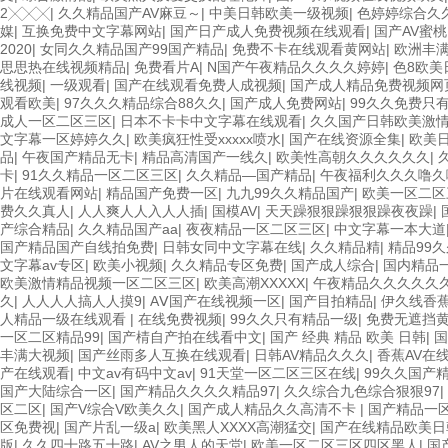
2╳╳╳
|
久久精品国产AV麻豆～
|
中美日韩欧美一级视频
|
色婷婷综合久
媒
|
互换免费中文字幕网站
|
国产日产成人免费视频在线观看
|
国产AV蜜桃
2020
|
女同久久精品国产99国产精品
|
免费不卡在线观看黄网站
|
欧洲丰满
思思热在线视频精品
|
免费看片A
|
N国产午夜精品久久久久婷婷
|
色8欧美
线视频
|
一级观看
|
国产在线观看免费人成视频
|
国产成人精品免费视频网
观看欧美
|
97久久久精品综合88久久
|
国产成人免费网站
|
99久久免费只
成人一区二区三区
|
日本不卡卡中文字幕在线观看
|
久久国产日韩欧美激
文字幕一区婷婷久久
|
欧美疯狂性受xxxxx喷水
|
国产在线资源全集
|
欧美
品
|
午夜国产精品无卡
|
精品高清国产一线久
|
欧美性高朝久久久久久久
|
卡
|
91久久精品一区二区三区
|
久久精品—国产精品
|
午夜福利久久久噜
片在线观看网站
|
精品国产免费一区
|
九九99久久精品国产
|
欧美一区二区
费久久真人
|
人人爽人人入人人插
|
国模AV
|
天天躁狠狠躁狠狠躁夜夜躁
|
产综合精品
|
久久精品国产aa
|
夜夜精品一区二区三区
|
中文字幕一本大道
国产精品国产自线拍免费
|
日韩女同中文字幕在线
|
久久精品精
|
精品99
文字幕av专区
|
欧美小视频
|
久久精品专区免费
|
国产成人综合
|
国内精品
欧美激情精品视频一区二区三区
|
欧美高潮XXXXX
|
午夜精品久久久久久久
久
|
人人人人搞人人摸9
|
AⅤ国产在线视频一区
|
国产目拍精品
|
伊久线香
人精品一级在线观看
|
在线免费视频
|
99久久只有精品一级
|
免费无遮挡
一区二区精品99
|
国产棈自产拍在线看中文
|
国产 经典 精品 欧美 日韩
|
国
丰满大视频
|
国产丝雨多人互换在线观看
|
日韩AV精品久久久
|
香蕉AV在
产在线观看
|
中文av有码中文av
|
91天堂一区二区三区在线
|
99久久国产
国产大陆综合一区
|
国产精品久久久久精品97
|
久久综合九色综合狠狠97
|
区二区
|
国产V综合V欧美久久
|
国产成人精品久久高清不卡
|
国产精品一
区免费视
|
国产片乱一级a
|
欧美黑人XXXX高潮猛交
|
国产在线精品欧美日
版
|
久久四十路五十路
|
AV之男人的天堂
|
欧美一区二区三区四区黑人
|
国