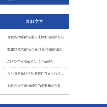
相關文章
糧食谷物霉菌毒素快速檢測儀相關介紹
微生物致病菌檢測儀-李斯特菌檢測試劑盒操作說明書
ATP熒光檢測儀產(chǎn)品簡介
食品質量檢驗檢測準確性存在的誤差因素
動物性食品藥物殘留的來源和危害是什么？