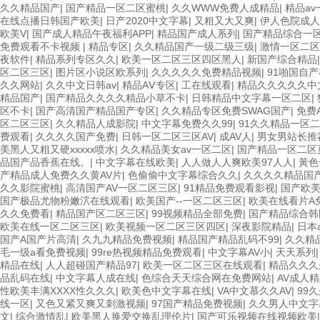
久久精品国产
|
国产精品一区二区蜜桃
|
久久WWW免费人成精品
|
精品a
在线点播日韩国产欧美
|
日产2020中文字幕
|
又粗又大又爽
|
伊人色院成人
欧美V
|
国产成人精品午夜福利APP
|
精品国产成人系列
|
国产精品综合一
免费观看不卡视频
|
精品专区
|
久久精品国产一级二级三级
|
激情一区二区
夜软件
|
精品系列专区久久
|
欧美一区二区三区四区黑人
|
新国产综合精品
区二区三区
|
图片区小说区欧系列
|
久久久久久免费精品视频
|
91啪国自
久久网站
|
久久中文日韩av
|
精品AⅤ专区
|
工在线观看
|
精品久久久久久中
精品国产
|
国产精品久久久久精品小草不卡
|
日韩精品中文字幕一区二区
|
区不卡
|
国产高清国产精品国产专区
|
久久精品专区免费SWAG国产
|
免费
区二区三区
|
久久精品人成影院
|
中文字幕免费久久99
|
91久久精品一区
费观看
|
久久久久国产免费
|
日韩一区二区三区AV
|
成AV人
|
男女男站长推
美黑人又粗又硬xxxxx喷水
|
久久精品美女av一区二区
|
国产精品一区二区
品国产品香蕉在线。
|
中文字幕在线欧美
|
人人做人人爽欧美97人人
|
黃色
产精品成人免费久久黄AV片
|
色偷偷中文字幕综合久久
|
久久久久精品国产
久久影院蜜桃
|
高清国产AV一区二区三区
|
91精品免费观看影视
|
国产欧
国产极品尤物粉嫩泬在线观看
|
欧美国产--一区二区三区
|
欧美在线看片A
久久免费看
|
精品国产区二区三区
|
99视频精品全部免费
|
国产精品综合韩
欧美在线一区二区三区
|
欧美视频一区二区三区四区
|
深夜影院精品
|
日本
国产A国产片高清
|
久九九精品免费视频
|
精品国产精品乱码不99
|
久久精
毛一级a看免费视频
|
99re热视频精品免费观看
|
中文字幕AV小
|
天天系列
精品在线
|
人人超碰国产精品97
|
欧美一区二区三区在线观看
|
精品久久久
品乱码在线
|
中文字幕人成在线
|
色综合天天综合网在免费网站
|
AV成人
性欧美丰满XXXX性久久久
|
欧美色中文字幕在线
|
VA中文慕久久AV
|
99
线一区
|
又色又紧又爽又刺激视频
|
97国产精品免费视频
|
久久男人中文字
文
|
综合激情乱
|
欧美黑人换爱交换乱理伦片
|
国产可乐视频在线视频欧美