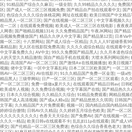
区
|
91精品国产综合久久麻豆
|
一级全部
|
久久99精品久久久久久
|
免费国
区
|
国产成人一区二区三区视频免费
|
国产精品自产拍在线观看中文
|
国产
区
|
色综合久久久久综合体桃花网
|
网址在线观看
|
欧美日韩国产中文精品
精品黑人一区二区三区
|
国产在线视频一区二区三区
|
中文字幕视频久久
|
在一二区
|
在线观看免费视频
|
欧美成人一区二区三区在线电影
|
夜夜夜
人网香
|
国产啪精品视频1314
|
久久免费精品国产
|
午夜JK网站
|
国产精品
品视频免费播放国产
|
精品久久伊人中文字幕
|
国产精品第12页
|
日本Va
频一区二区
|
十八禁网站
|
国产成人综合一区精品
|
久久人人97超碰香蕉98
幕精品新
|
无人区在线影院免费高清
|
久久久久成综合精品
|
在线观看中文a
中文字幕免费久久
|
AⅤ中文
|
99久久免费国产精品黑人
|
久久月本道色综
人的天堂久久精品激情
|
国自产精品手机在线观看
|
大喷水系列网站国外
|
精品
|
高清国产AV一区二区三区
|
国产激情A∨在线视频播放
|
欧美日视频77
视频
|
佬中文字幕
|
一区中文字幕乱码
|
日本二区三区欧美国产
|
一区二区
韩AV一区二区三区
|
AV在线影片
|
91久久精品国产免费一区金莲
|
一级a
精品黑人
|
三级带网站
|
日产一区二区三区
|
国产一区二区三区观看
|
久久
产一区二区三区
|
免费一级做a爰片久久
|
在线观看国产精品日韩av
|
日韩
欧美成年人视频
|
久久免费综合视频
|
中文字幕国产在线
|
国产精品热久久
女
|
日本久久综合视频
|
久久精品久久综合
|
91精品免费观看
|
网精品视频
韩国产成人高清视频
|
国产成a人精v品
|
国产精品悠悠久久琪琪
|
日韩国产
文字幕
|
久久精品国产大片免费观看
|
视频一区
|
国内精品自国内精品66J
婷婷综合缴情
|
日韩AV久久精品
|
久久婷婷五月综合色欧美
|
国产一区二区
久久久久久久久久久
|
色香天天天综合
|
国产免费AV
|
国产在线视频一区二
久久久一精品
|
欧美日韩v在线观看不卡
|
乱乱妇11p在线观看
|
国产成人V
裸交
|
国产伦精品一区二区三区免费迷
|
色综合久久综合香蕉色老大
|
激情
区三区
|
91麻豆精品国产综合久久久
|
国产精品原创尤物菠萝蜜
|
国产在线