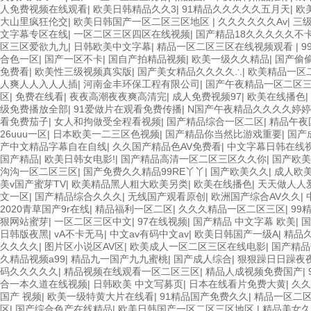
人免费视频在线观看
|
欧美日韩精品久久3
|
91精品久久久久久五月天
|
欧
大山里疯狂伦交
|
欧美日韩国产一区二区三区地区
|
久久久久久久Av
|
三
文字幕专区在线
|
一区二区三区四区在线视频
|
国产精品18久久久久久不
区三区爱欲九九
|
日韩欧美中文字幕
|
精品一区二区三区在线视频观看
|
9
合色一区
|
国产一区不卡
|
国自产拍精品视频
|
欧美一级久久精品
|
国产偷
免费看
|
欧美性三级视频真实版
|
国产美女精品久久久久∴
|
欧美精品一区
人爽人人入人人插
|
河南金丰环保工程有限公司
|
国产午夜精品一区二区
区
|
免费在线看
|
夜夜高潮夜夜爽高清完
|
成人免费视频97
|
欧美在线播色
|
级免费播放全部
|
91爱做片在观看免费传播
|
N国产午夜精品久久久久婷婷
看免费茄子
|
女人和拘做受全程看视频
|
国产精品综合一区二区
|
精品午夜
26uuu一区
|
日本欧美一二三区色视频
|
国产精品你当然比游戏重要
|
国产
产中文精品字幕自在自线
|
久久国产精品色AV免费看
|
中文字幕日韩在线
国产精品
|
欧美日韩女电影!
|
国产精品高清一区二区三区久久你
|
国产欧美
沟沟一区二区三区
|
国产免费久久精品99RE丫丫
|
国产欧美久久
|
成人欧
美v国产蜜芽TV
|
欧美精品黑人粗大欧美另类
|
欧美在线播色
|
天天做人人
文一区
|
国产精品综合久久久
|
无线国产观看原创
|
欧洲国产综合AV久久
|
2020青草国产9r在线
|
精品福利一区二区
|
久久久精品一区二区三区
|
99
狠网站蜜芽
|
一区二区三区中文
|
97在线视频
|
国产精品 中文字幕 欧美
|
国
日韩版夜黑
|
vA不卡无马
|
中文av有码中文av
|
欧美日韩国产一级A
|
精品
久久久久
|
图片区小说区AV区
|
欧美成人一区二区三区在线电影
|
国产精品
久精品视频a99
|
精品九一国产九九蜜桃
|
国产成人综合
|
狠狠躁日日躁夜夜
码久久久久久
|
精品视频在线观看一区二区三区
|
精品人成视频免费国产
|
合一本久道在线视频
|
日韩欧美 中文写募页
|
日本在线看片免费大黄
|
久久
国产 视频
|
欧美一级特黄大片在线看
|
91精品国产免费久久
|
精品一区二
区
|
国产综合色产在线精品
|
欧美日韩国产一区二区三区地区
|
精品美女久