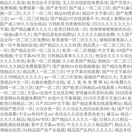
精品久久高清
|
欧美综合天天影院
|
无人区在线影院免费高清
|
国产另类久
免费视频
|
免费观看一级
|
国产老专区
|
国产成人一区二区三区
|
国产91麻
频一区二区
|
久久丫一区二区
|
精品AV喷奶水
|
精品中文字幕1区
|
国产免
三区
|
av一区二区三区精品
|
国产精品V片在线观看不卡
|
AV成人黄网站在
国产成人99久久综合精品
|
日韩欧美另类激情在线
|
2021久久久久久久久
字幕
|
国产精品嫩草久久久久
|
欧美日韩在线一区
|
色噜噜狠狠狠狠色综合
一级做a爰片久久
|
国产精品原创在线网址
|
久久久久久精品免费
|
久久国
品女同一区二区三区免费站
|
欧美激情一区二区久久久
|
狠狠躁夜夜躁人人
美一区午夜福利在线
|
国产精品久久久久秋霞
|
精品黑人一区二区三区
|
巨
一区
|
国产精品女同一区二区久久
|
欧美一区二区视频
|
中文字幕
|
8X国产
线视频
|
中文字幕AⅤ天堂
|
日韩精品青青久久久久久
|
色综合久久久久综
久久久久性色
|
欧美一区二区视频
|
久久欧美国产精品
|
国精品一区二区三
99久久久精品免费观看国产
|
国产激情A∨在线视频播放
|
国产精品免费在
情精品久久
|
精品黑人一区二区三区
|
中文字幕在线观看
|
国产中文字幕在
久久99精品久久久久久
|
av一区二区三区漫画
|
超碰国产精品久久
|
无套内
美精品中文一区
|
自偷自偷图片在线
|
成 人 黄 色 免 费 网 站
|
AV免费久
国模一区二区三区
|
国产一区二区
|
国产欧美日韩精品a在线观看
|
AⅤ精
一区二区三区
|
天堂а√在线中文在线官网
|
穿情趣内衣背到高潮
|
2828高
星黄网站色视频免费国产
|
在线中文字幕视频
|
2019天天爱天天做日本
|
欧
欧美日韩精品二区
|
日产2020中文字幕
|
国产精品香蕉在线观看网址
|
精品
韩国产图片区一区
|
大综合色一区
|
久久综合九色综合欧美98
|
免
|
国产日
在线观看
|
中文av有码中文av
|
色综合久久综合香蕉色老大
|
麻豆av 精品
久久久久精品
|
精品AⅤ专区
|
国产精品久久久久久一级
|
日韩久久久精品
换配偶在线视频
|
新中文字幕av专区
|
中文久久久久久精品国产
|
精品久久
洲偷自拍页
|
91精品国产自产在线观
|
精品国产乱码久久久久久
|
精品专区