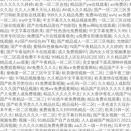
久久久久久久婷婷
|
欧美一区二区在线
|
精品国产yw在线观看
|
aⅴ免费区
|
久久岳
|
久久人人爽天天玩人精品
|
AV成人久久精品
|
国产一区二区三区美
产日韩欧美亚欧在线观看
|
999久久久精品免费
|
免费AV在线
|
avh
|
av免
一区二区
|
Ⅴa中文字幕
|
中文字幕天久久精品视频免费
|
一区二区三区在线
三级在线观看
|
国产在线精品国自产拍影院
|
免费av网站在线观看
|
日韩视
精品
|
中文字幕在线欧美
|
国产性色强伦免费视频
|
中文字幕免费久久99
|
另类专区综合
|
免费国产v片在线观看视色
|
a免费全部播放视频
|
久久久久
线视频
|
A∨国产AV综合AV下载
|
国产精品成人一区二区三区电影
|
尤物国
视频
|
国产午夜精
|
蜜桃AV色偷偷AV老
|
N国产午夜精品久久久久婷婷
|
丰
看
|
国产午夜福利不卡在线观看
|
成人免费视频97
|
国内女人牲交视频播放
一区二区高清免费不卡在线
|
99精品无人区乱码1区2区3区
|
久久精品国产
精品成人av观看
|
国产午夜精品一区二区三区
|
美女被揉下面高潮呻吟视
免费观看网站
|
AV免费久久久久
|
欧洲a∨免费观看网站
|
精品国产不卡一
看
|
偷偷要一区二区三区中文字幕
|
欧美激情视频一区二区
|
三级午夜三级
AV一级
|
97精品视频播放
|
久久精品中文字幕老司机
|
欧美激情在线视频
|
国产欧美另类综合
|
91免费观看视频
|
av乱码一区二区
|
久久精品人成影院
久久久国产精品视频!
|
欧洲a∨免费观看网站
|
精品国产乱码久久久久久蜜
产人免费人成免费视频
|
精品久久久久久中文
|
久久大香伊蕉在人线国产h
国产午夜精品一区二区三
|
97在线午夜免费视频
|
精品免费在线观看
|
仑乱
线
|
国产欧美另类久久久精品丝瓜
|
精品福利一区二区
|
一本色道久久综合
本午夜一区二区视频
|
免费观看久久ER99热精品一区二区
|
欧美日韩一区
久久大
|
精品久久久久一区二区
|
中文字幕日韩在线
|
国产美女视频一区二
视频免费
|
视频一区
|
91精品国产自产在线观
|
人人超碰国产精品97
|
202
高清视频
|
久久久久久精品免费免费直播
|
aa久久一级一片特色
|
日本中文
一区二区三区电影
|
国产偷窥精品视频大全
|
国产精品一区二区第四页
|
欧