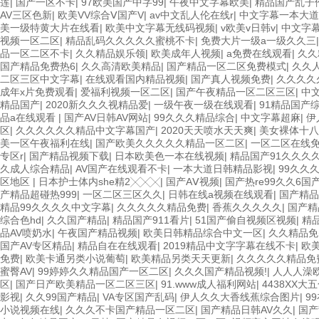
莲
|
国产一区不卡
|
97欧美国产中字99
|
午夜中文字幕欧美
|
精品国产乱子
AV三区色新
|
欧美VV综合Ⅴ国产V
|
av中文乱人伦在线r
|
中文字幕一本大道
美一级特黄大片在线看
|
欧美中文字幕无线码视频
|
v欧美v日韩v
|
中文字
视频一区二区
|
精品乱码久久久久久蜜桃不卡
|
免费大片一级a一级久久三
品一区二区不卡
|
久久精品娱乐领
|
欧美成年人视频
|
a免费在线观看
|
久久
国产精品免费热6
|
久久高清欧美精品
|
国产精品一区二区免费模式
|
久久
二区三区中文字幕
|
在线观看国内精品视频
|
国产真人视频免费
|
久久久久
成年x片免费观看
|
爱福利视频一区二区
|
国产午夜精品一区二区三区
|
中文
精品国产
|
2020新久久久视精品爱
|
一级午夜一级在线观看
|
91精品国产
品a在线观看
|
国产AV日韩AV网站
|
99久久久精品综合
|
中文字幕超麻
|
伊
区
|
久久久久久久精品中文字幕国产
|
2020天天喷水天天爽
|
美女裸体十八
美一区午夜福利在线
|
国产欧美久久久久久精品一区二区
|
一区二区在线
专区r
|
国产精品视频下载
|
日本欧美色一本在线视频
|
精品国产91久久久
久成人综合精品
|
AV国产在线观看不卡
|
一本大道日韩精品影视
|
99久久
区地区
|
日本护士体内she精2╳╳╳
|
国产AⅤ视频
|
国产热re99久久6国
产精品超碰热999
|
一区二区三区久久
|
日韩在线a视频在线观看
|
国产精品
精品99久久久久中文字幕
|
久久久久久精品免费
|
香蕉久久久久久
|
国产精
综合色hd
|
久久国产精品
|
精品国产911看片
|
51国产偷自视频区视频
|
精
品AV喷奶水
|
午夜国产精品视频
|
欧美日韩精品综合中文一区
|
久久精品
国产AV专区精品
|
精品自在在线观看
|
2019精品中文字字幕在线不卡
|
欧
免费
|
欧美卡通另类小说葡萄
|
欧美精品另类天天更新
|
久久久久久精品免
蜜臀AV
|
99婷婷久久精品国产一区二区
|
久久久国产精品视频!
|
人人人澡
区
|
国产日产欧美精品一区二区三区
|
91.www成人福利网站
|
4438XX大
影视
|
久久99国产精品
|
VA专区国产乱码
|
伊人久久大香线蕉综合图片
|
9
小说视频在线
|
久久久不卡国产精品一区二区
|
国产精品日韩AV久久
|
国产