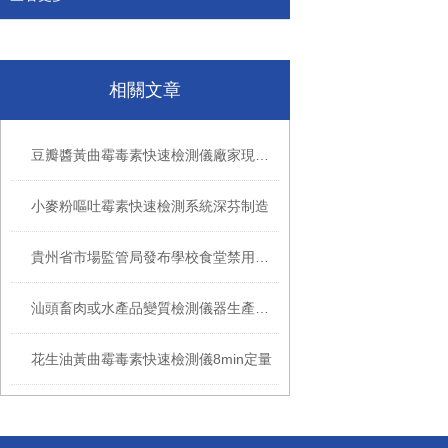
相關文章
豆瓣醬黃曲霉毒素快速檢測儀廠家現貨批發價
小麥粉嘔吐霉素快速檢測系統深芬制造
貴州省市場監管局發布學校食堂禁用食品名錄
汕頭畜肉或水產品變質檢測儀器生產廠家
花生油黃曲霉毒素快速檢測儀8min定量