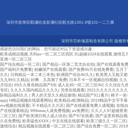
深圳市龍華區觀瀾街道新瀾社區觀光路1301-8號101一二三層
深圳市芬析儀器制造有限公司 版權所有
感谢您访问我们的网站，您可能还对以下资源感兴趣：
欧美成精品视频,天码av一区二区三区四区,91超碰1024在线观看,激情五月
亚洲一区二区三区
国产综合精品一区二区
|
国产精品一区第二页尤自在拍
|
国产在线观看免
国产福利片免费看
|
粉嫩国产在线观看
|
国产免费AV片在线免费看
|
五月丁
久久
|
日韩精品一本二本三本色
|
欧洲国产综合AV久久
|
欧美黑人又粗又硬x
九九99久久精品
|
好爽…又高潮了免费
|
日本不卡一区视频自拍视频
|
久久
月综合
|
69久久夜色精品国产69
|
成人乱码一区二区三区AV
|
久久综合九
专区
|
久久久久国内精品久久久久
|
另类在线观看
|
2021久久久久久久久久
际精品福利久久
|
男人的天堂久久精品激情
|
精品国产911看片
|
椅子一前
app
|
H精品视频在线观看网站
|
欧美精品v欧洲精品
|
2019精品中文字字
mv视频在线观看
|
不卡精品久久久区
|
国产在线观看免费人成视频
|
在线
产在线观看精品
|
999www人成免费视频
|
aⅴ免费区
|
久久人人97超碰香蕉
二区三区
|
国产欧美洲日韩人成人综合
|
国产97在线看
|
国产这里有精品视
久在免费线
|
欧美猛色XXXX.
|
中文在线在线观看
|
欧美三级久久一区二区
激情综合
|
精品视频在线观看一区二区三区
|
国产综合免费一区二区
|
20