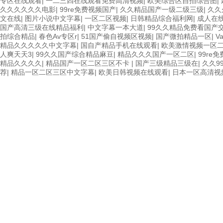
专区在线观看
|
一二三四在线观看免费高清视频
|
欧美综合区自拍综合图
|
久久久久久久电影
|
99re免费视频国产
|
久久精品国产一级二级三级
|
久久
文在线
|
图片小说中文字幕
|
一区二区视频
|
日韩精品综合福利网
|
成人在
国产高清三级在线精品福利
|
中文字幕一本大道
|
99久久精品免费看国产
拍综合精品
|
春色Av专区r
|
51国产偷自视频区视频
|
国产微拍精品一区
|
V
精品久久久久久中文字幕
|
国自产精品手机在线观看
|
欧美激情视频一区
人爽天天3
|
99久久国产综合精品麻豆
|
精品久久久国产一区二区
|
99re
精品久久久久
|
精品国产一区二区三区不卡
|
国产三级精品三级在
|
久久9
荐
|
精品一区二区三区中文字幕
|
欧美日韩视频在线观看
|
日本一区高清视