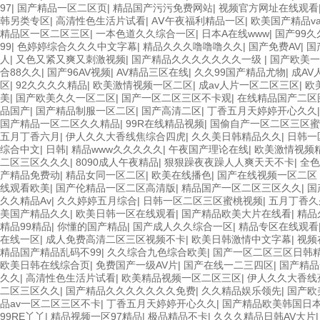
97
|
国产精品一区二区页
|
精品国产污污免费网站
|
视频官方网址在线观看
韩另类专区
|
高清性色生活片试看
|
AⅤ午夜福利精品一区
|
欧美国产精品v
精品区一区二区三区
|
一本色道久久综合一区
|
日本A在线www
|
国产99
99
|
色婷婷综合久久久中文字幕
|
精品久久久噜噜噜久久
|
国产免费AV
|
国
人
|
又色又紧又爽又刺激视频
|
国产精品久久久久久久久一级
|
国产欧美一
合88久久
|
国产96AV视频
|
AV精品三区在线
|
久久99国产精品尤物
|
成AV
区
|
92久久久久精品
|
欧美激情视频一区二区
|
成av人片一区二区三区
|
欧
美
|
国产欧美久久一区二区
|
国产一区二区三区不卡观
|
在线精品国产二区
品国产
|
国产精品制服一区二区
|
国产高清二区
|
丁香五月天婷婷开心久久
国产精品一区二区久久精品
|
99R在线精品视频
|
国偷自产一区二区三区蜜
五月丁香六月
|
伊人久久大香线焦综合四虎
|
久久美日韩精品久久
|
日韩一
综合中文
|
日韩
|
精品www久久久久久
|
午夜国产理论在线
|
欧美激情视频
二区三区久久久
|
8090成人午夜精品
|
狠狠躁夜夜躁人人爽天天不卡
|
全色
产精品免费动
|
精品女同一区二区
|
欧美在线播色
|
国产在线视频一区二区
线观看欧美
|
国产伦精品一区二区高清版
|
精品国产一区二区三区久久
|
国
久久精品Av
|
久久婷婷五月综合
|
日韩一区二区三区蜜桃视频
|
五月丁香久
美国产精品久久
|
欧美日韩一区在线观看
|
国产精品欧美大片在线看
|
精品
精品99精品
|
你懂的国产精品
|
国产成人久久综合一区
|
精品专区在线观看
在线一区
|
成人免费高清二区三区视频不卡
|
欧美日韩激情中文字幕
|
视频
精品国产精品乱码不99
|
久久综合九色综合欧美
|
国产一区二区三区日韩
欧美日韩在线综合页
|
免费国产一级AV片
|
国产在线一二三四区
|
国产精品
久久
|
高清性色生活片试看
|
欧美精品视频一区二区三区
|
伊人久久大香线
二区三区久久
|
国产精品久久久久久久久免费
|
久久精品娱乐领先
|
国产欧
品av一区二区三区不卡
|
丁香五月天婷婷开心久久
|
国产精品欧美韩国日
99RE丫丫
|
精品视频一区97精品
|
极品精品不卡
|
久久久精品日韩AV大片