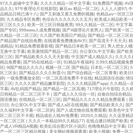
97久久超碰中文字幕
|
久久久久精品一区中文字幕
|
91免费国产视频
|
AⅤ
品久久
|
97午夜理论片在线影院
|
麻豆av 精品一区二区
|
人人人人摸97
|
中
品精品日韩已满十八
|
国产又刺激又黄又免费的视频
|
色精品aⅴ一区区三
胆
|
久久精品专区免费
|
色综合久久久久久久久五月
|
欧美成人精品欧美一
区三区久久久
|
欧美一区三区日韩版夜黑
|
99久久精品一区二区
|
中文字幕
国产专区
|
999www人成免费视频
|
国产A级理论片老男人
|
国产欧美一区
久精品一区二区三区
|
久久国产欧美国日产精品
|
国产精品一区二区三区
产精品国产自线拍免费
|
在线观看免费播放AV片
|
国产高清天干天天天
|
精
成精品
|
91精品免费观看影视
|
国产精品日本欧美一区二区
|
男人把女人桶
互换中文字幕
|
欧美激情国产精品一区二区
|
办公室OL中文字幕
|
国产欧
区三区
|
国产精品欧美久久久天天影视
|
中文国产成人精品久久
|
久久久久
精品免费看
|
国产95在线精品一区
|
91精品午夜福利
|
久99久精品视频免费
区
|
9l国产精品久久久久
|
视频一区二区 国产精品
|
日本乱一区二区三区
|
区三区女
|
国产精品久久久久秋霞小
|
国产综合精品一区二区青青
|
欧美日
婷
|
一级免费播放全部
|
一区二区高清免费不卡在线
|
精品国语任你躁
|
情
区三区
|
久久久久国产精品嫩草影院
|
久久久久精品国产app
|
久久精品—
字幕
|
AV乱码国产精品
|
国产精品一区二区高潮
|
717理论片午影院
|
久久
日韩精品一区二区三区不卡
|
国产成人久久综合一区
|
自偷自拍综合精品
|
国语播放
|
在线精品一区二区三区
|
国产精品久久久久久精品免费观看
|
国
日日
|
办公室OL中文字幕
|
国产成人a区在线视频
|
国产精品欧美久久
|
国
久久福利中文字幕一区二区的
|
国产人成尤物在线免费观看
|
欧美色中文
区二区三区不卡观
|
精品成在人线AV免费看
|
2020久久精品
|
久久这里精品
一区二区三区
|
久久久一本精品99久久精品77
|
在线点播日韩国产欧美
|
产成人VR精品A视频
|
欧美乱综合图片区小说区
|
色噜噜精品中文字幕
|
日
产一区二区三区精品视频
|
美女网站视频观看黄
|
欧美小视频
|
免费一区二