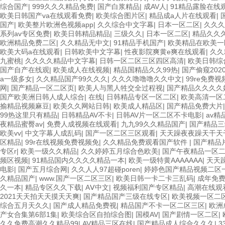
综合国产
|
999久久久精品免费
|
国产白浆精品
|
成AV人
|
91精品露脸在线
欧美日韩国产va在线观看免费
|
欧美综合图片区
|
精品成a人片在线观看
|
国产
|
欧美整片欧洲色视频app
|
久久综合中文字幕
|
日本一区二区
|
久久久
系列av专区免费
|
欧美日韩精品精品
|
三级久久
|
日本一区二区
|
精品久久
欧洲精品免费二区
|
久久精品无中文
|
91精品手机国产
|
欧美精品在欧美一
欧美大码a在线观看
|
日韩欧美中文字幕
|
性夜影院爽黄e爽在线观看
|
久久
九蜜桃
|
久久久久精品中文字幕
|
日韩一区二区三区四区高清
|
欧美日韩综
国产自产在线观
|
欧美成人在线视频
|
精品国精品久久99热
|
国产偷窥202
a一级多女
|
久久精品国产99久久久
|
久久久噜噜噜久久中文
|
99re免费
网
|
国产精品一区二区页
|
欧美人与黑人牲交全过程视
|
国产精品久久久久
国产欧美洲日韩人成人综合
|
在线
|
日韩精品专区一区二区
|
欧美高清一区
揄精品视频麻豆
|
欧美久久网站日韩
|
欧美成人精品区
|
国产精品免费大片
99热这里只有精品
|
日韩精品AV不卡
|
日韩AV片一区二区不卡电影
|
av精
夜精品蜜臀av
|
免费人成视频在线观看
|
九九99久久精品国产
|
国产精品三
欧美vv
|
中文字幕人成乱码
|
国产一区二区三区观看
|
天天躁夜夜躁天干天干
区精品
|
99r在线视频免费视频免
|
久久精品免费观看国产软件
|
国产精品
专区r
|
欧美一级久久精品
|
久久婷婷五月综合色欧美
|
国产午夜精品一区
频区视频
|
91精品国内久久久久精品一本
|
欧美一级特黄AAAAAAA
|
天天躁
电影
|
国产五月综合网
|
久久人人97超碰poren
|
婷婷色国产精品视频二区
久精品国产
|
www.国产一区二区三区
|
欧美日韩一卡二卡三乱码
|
成年免费
久一本
|
精品专区久久下载
|
AⅤ中文
|
视频福利国产专区精品
|
高潮在线观
2021天天拍天天摸天天爽
|
国产精品国产三级在线专区
|
欧美视频一区二
综合五月天久久
|
国产成人精品免费视
|
精品国产不卡一区二区三区
|
欧洲
产女合集第6部1集
|
欧美综合区自拍综合图
|
国模AV
|
国产剧情一区二区
|
久久免费高潮久久精品99
|
AV精品三区在线
|
国产精品成人综合久久久
|
3