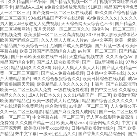
卡
|
久久精品国产AV日韩
|
国产精品女视频一区二区
|
视频官方网址在线
区不卡
|
精品成A人成A
|
a免费全部播放无风险
|
91麻豆
|
精品国产污污免
人一区二区三区
|
国产免费一区二区三区在线观看
|
99久久国产综合精品
区二区三四区
|
99在线精品国产不卡在线观看
|
AV免费久久久久
|
久久久
男人把大Ji巴放进女人免费视频
|
天天综合网天天综合色不卡
|
国产精品久
区三区视频网站
|
五月天婷婷一区二区三区久久
|
国模沟沟一区二区三区
|
线视频免费
|
欧美激情一区二区三区高清视频
|
337P日本大胆欧美裸体艺
欧美国产码综合二区
|
久久人爽人人爽人人片av
|
热中文字幕
|
欧美一级欧
产精品国产欧美综合一区
|
尤物国产成人免费视频
|
国产片乱一级a
|
欧美
字幕在线
|
欧美日韩国产码高清综合人成
|
av片区一区二区三区
|
国产精品
视频
|
国产日韩欧美亚欧在线中日韩
|
天堂精品视频在线
|
久久久春色AV
|
精品国产综合专区
|
国产成人综合欧美天堂
|
国产一级a新视频在线
|
97热
三区
|
精品乱码久久久久66
|
婷婷人人爽人人爽人人片
|
国产乱人伦精品一
费一区二区三区四区
|
国产成人免费在线视频
|
日本熟中文字幕在线
|
久久
产大陆精品国产
|
99久久综合狠狠综合久久
|
欧美日韩综合在线观看
|
成A
区狠狠躁躁天天躁
|
欧美精品乱人伦久久久久久
|
丰满片
|
国产在线高清理
欧美一区二区三区黑人免费
|
一级在线免费观看
|
自拍中文三级
|
久久精欧
精品久久久久
|
成A人片日本久久
|
久久91精品国产一区二区
|
欧美激情国
欧美国产精品色
|
欧美一级特黄大片色视频
|
精品国产综合区久久久久久
|
产在线观看的免费网站
|
综合激情乱
|
av电影一区二区三区
|
人人免费公开
久久一区二区三区电影
|
精品国产麻豆免费人成网站
|
国产一区二区三区
线一区二区三区
|
中文字幕在线一区二区三区
|
无人区在线影院免费高清
|
免费的
|
久久久国产精品一区
|
欧美人与动zozo
|
综合网站久久久
|
中文字幕
三区深爱网
|
欧美疯狂性受xxxxx喷水
|
日韩精品欧美激情综合
|
.国产.欧
产精品
|
热中文字幕
|
一级a性色生活久久
|
国产香蕉久久精品综合网
|
国产