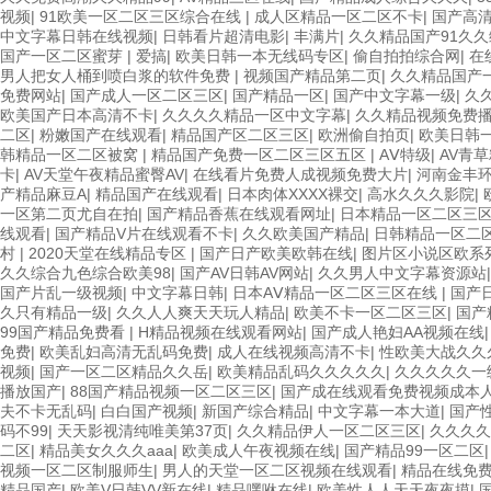
视频
|
91欧美一区二区三区综合在线
|
成人区精品一区二区不卡
|
国产高
中文字幕日韩在线视频
|
日韩看片超清电影
|
丰满片
|
久久精品国产91久久
国产一区二区蜜芽
|
爱搞
|
欧美日韩一本无线码专区
|
偷自拍拍综合网
|
在
男人把女人桶到喷白浆的软件免费
|
视频国产精品第二页
|
久久精品国产
免费网站
|
国产成人一区二区三区
|
国产精品一区
|
国产中文字幕一级
|
久
欧美国产日本高清不卡
|
久久久久精品一区中文字幕
|
久久精品视频免费
二区
|
粉嫩国产在线观看
|
精品国产区二区三区
|
欧洲偷自拍页
|
欧美日韩
韩精品一区二区被窝
|
精品国产免费一区二区三区五区
|
AⅤ特级
|
AV青
卡
|
AV天堂午夜精品蜜臀AV
|
在线看片免费人成视频免费大片
|
河南金丰
产精品麻豆A
|
精品国产在线观看
|
日本肉体XXXX裸交
|
高水久久久影院
|
一区第二页尤自在拍
|
国产精品香蕉在线观看网址
|
日本精品一区二区三
线观看
|
国产精品V片在线观看不卡
|
久久欧美国产精品
|
日韩精品一区二
村
|
2020天堂在线精品专区
|
国产日产欧美欧韩在线
|
图片区小说区欧系
久久综合九色综合欧美98
|
国产AV日韩AV网站
|
久久男人中文字幕资源站
国产片乱一级视频
|
中文字幕日韩
|
日本AⅤ精品一区二区三区在线
|
国产
久只有精品一级
|
久久人人爽天天玩人精品
|
欧美不卡一区二区三区
|
国产
99国产精品免费看
|
H精品视频在线观看网站
|
国产成人艳妇AA视频在线
免费
|
欧美乱妇高清无乱码免费
|
成人在线视频高清不卡
|
性欧美大战久久
视频
|
国产一区二区精品久久岳
|
欧美精品乱码久久久久久
|
久久久久久一
播放国产
|
88国产精品视频一区二区三区
|
国产成在线观看免费视频成本
夫不卡无乱码
|
白白国产视频
|
新国产综合精品
|
中文字幕一本大道
|
国产
码不99
|
天天影视清纯唯美第37页
|
久久精品伊人一区二区三区
|
久久久久
二区
|
精品美女久久久aaa
|
欧美成人午夜视频在线
|
国产精品99一区二区
视频一区二区制服师生
|
男人的天堂一区二区视频在线观看
|
精品在线免
精品国产
|
欧美V日韩VV新在线
|
精品嘿咻在线
|
欧美性人人天天夜夜摸
|