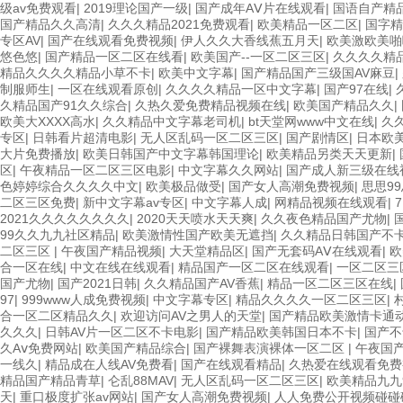
级av免费观看
|
2019理论国产一级
|
国产成年AⅤ片在线观看
|
国语自产精
国产精品久久高清
|
久久久精品2021免费观看
|
欧美精品一区二区
|
国字精
专区AV
|
国产在线观看免费视频
|
伊人久久大香线蕉五月天
|
欧美激欧美啪
悠色悠
|
国产精品一区二区在线看
|
欧美国产--一区二区三区
|
久久久久精品
精品久久久久精品小草不卡
|
欧美中文字幕
|
国产精品国产三级国AV麻豆
|
制服师生
|
一区在线观看原创
|
久久久久精品一区中文字幕
|
国产97在线
|
久精品国产91久久综合
|
久热久爱免费精品视频在线
|
欧美国产精品久久
|
欧美大XXXX高水
|
久久精品中文字幕老司机
|
bt天堂网www中文在线
|
久
专区
|
日韩看片超清电影
|
无人区乱码一区二区三区
|
国产剧情区
|
日本欧
大片免费播放
|
欧美日韩国产中文字幕韩国理论
|
欧美精品另类天天更新
|
区
|
午夜精品一区二区三区电影
|
中文字幕久久网站
|
国产成人新三级在线
色婷婷综合久久久久中文
|
欧美极品做受
|
国产女人高潮免费视频
|
思思9
二区三区免费
|
新中文字幕av专区
|
中文字幕人成
|
网精品视频在线观看
|
2021久久久久久久久久
|
2020天天喷水天天爽
|
久久夜色精品国产尤物
|
99久久九九社区精品
|
欧美激情性国产欧美无遮挡
|
久久精品日韩国产不
二区三区
|
午夜国产精品视频
|
大天堂精品区
|
国产无套码AⅤ在线观看
|
欧
合一区在线
|
中文在线在线观看
|
精品国产一区二区在线观看
|
一区二区三
国产尤物
|
国产2021日韩
|
久久精品国产AV香蕉
|
精品一区二区三区在线
|
97
|
999www人成免费视频
|
中文字幕专区
|
精品久久久久一区二区三区
|
合一区二区精品久久
|
欢迎访问AV之男人的天堂
|
国产精品欧美激情卡通
久久久
|
日韩AV片一区二区不卡电影
|
国产精品欧美韩国日本不卡
|
国产不
久Aⅴ免费网站
|
欧美国产精品综合
|
国产裸舞表演裸体一区二区
|
午夜国
一线久
|
精品成在人线AV免费看
|
国产在线观看精品
|
久热爱在线观看免费
精品国产精品青草
|
仑乱88MAV
|
无人区乱码一区二区三区
|
欧美精品九九
天
|
重口极度扩张av网站
|
国产女人高潮免费视频
|
人人免费公开视频碰碰