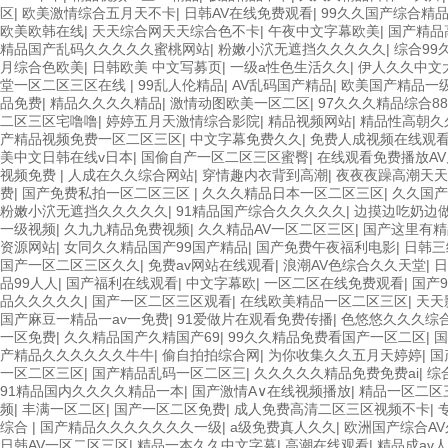
区
|
欧美激情综合五月天不卡
|
日韩AV在线免费观看
|
99久久国产综合精
欧美欧韩在线
|
天天综合网天天综合色不卡
|
午夜中文字幕欧美
|
国产精品
精品国产乱码久久久久久蜜桃网站
|
粉嫩小泬无遮挡久久久久久
|
综合99
月综合色欧美
|
日韩欧美 中文写募页
|
一级a性色生活久久
|
伊人久久中文
堂一区二区三区在线
|
99乱人伦精品
|
AV乱码国产精品
|
欧美国产精品一
品免费
|
精品久久久久精品
|
激情动图欧美一区二区
|
97久久久精品综合8
二区三区宅噜噜
|
婷婷五月天激情综合影院
|
精品视频网站
|
精品性高朝久
产精品视频免费一区二区三区
|
中文字幕免费久久
|
免费人成视频在线观
美中文日韩在线v日本
|
国偷自产一区二区三区蜜臀
|
在线观看免费播放AV
视频免费
|
人成在久久综合网站
|
穿情趣内衣背到高潮
|
夜夜夜躁高潮天天
费
|
国产免费私拍一区二区三区
|
久久久精品日本一区二区三区
|
久久国产
粉嫩小泬无遮挡久久久久久
|
91精品国产综合久久久久久
|
边摸边吃奶边做
一级视频
|
久九九精品免费视频
|
久久精品AV一区二区三区
|
国产这里有精
资源网站
|
女同久久精品国产99国产精品
|
国产免费午夜福利电影
|
日韩三
国产一区二区三区久久
|
免费av网站在线观看
|
浪潮AV色综合久久天堂
|
日
品99人人
|
国产福利在线观看
|
中文字幕欧
|
一区二区在线免费观看
|
国产
品久久久久久
|
国产一区二区三区观看
|
在线欧美精品一区二区三区
|
天天
国产麻豆一精品一av一免费
|
91爱做片在观看免费传播
|
色悠悠久久久综合
一区免费
|
久久精品国产久精国产69
|
99久久精品免费看国产一区二区
|
国
产精品久久久久久久牛牛
|
偷自拍拍综合网
|
为你收集久久五月天婷婷
|
国
一区二区三区
|
国产精品乱码一区二区三
|
久久久久久精品免费免费ai
|
综
91精品国内久久久久精品一本
|
国产激情A∨在线视频播放
|
精品一区二区
频
|
丰满一区二区
|
国产一区二区免费
|
成人免费高清二区三区视频不卡
|
综合
|
国产精品久久久久久久久一级
|
a级免费真人久久
|
欧洲国产综合AV
日韩AV一区二区三区
|
精品一本久久中文字幕
|
高潮在线观看
|
精品成av