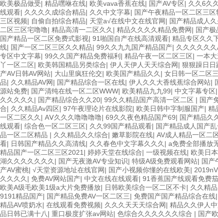
欧美极品做受
|
精品嘿咻在线
|
欧美vava香蕉在线
|
国产AV专区
|
久久6久
线观看
|
久久久久成综合精品
|
久久中文字幕
|
国产午夜精品一区二区三区
三区视频
|
自偷自拍综合精品
|
天堂а√在线中文在线官网
|
国产精品成人久
二区三区宅噜噜
|
精品高清一二区久久
|
精品久久久久精品免费网
|
国产极
国产精品一区二区免费式影视
|
91啪国自产在线高清观看
|
精品专区久久
线
|
国产一区二区三区久久精品
|
99久久九九国产精品国产
|
久久久久久久
专区中文字幕
|
99久久国产精品免费福利
|
精品午夜一区二区三区
|
一本大
丫一区二区
|
欧美韩国精品另类综合
|
伊人天伊人天天综合网
|
狠狠躁日日
产AV日韩AV网站
|
大山里疯狂伦交
|
欧美国产精品久久
|
女日韩一区二区
品
|
久久精品AV网
|
国产精品综合一区在线
|
伊人久久大香线蕉综合网站
|
源站免费
|
国产清纯在线一区二区WWW
|
欧美精品九九99
|
中文字幕专区
久久久久久
|
国产精品综合久久20
|
99久久精品国产高清一区二区
|
国产
合
|
久久精品Av四区
|
97午夜理论片在线影院
|
欧美日韩中字制服国产
|
精
一区二区久久
|
AⅤ久久久噜噜噜噜
|
69久久夜色精品国产69
|
国产精品久
线观看
|
综合色一区二区三区
|
久久99国产精品观看
|
国产精品成人国产乱
品一区二区精品
|
久久精品久久综合
|
嫩草影院在线
|
AV成人精品一区二
看
|
日韩国产精品久久高清线
|
久久春色中文字幕久久久
|
a免费全部播放
精品国产一区二区三区2021
|
婷婷天堂在线综合
|
一级视频在线
|
欧美日本
湖久久久久久久久
|
国产无夜激AV专业知识
|
特级A级免费观看网站
|
国产
产AV蜜桃
|
√天堂资源地址在线官网
|
国产小视频你懂的在线欧美
|
2019
久久久久
|
免费AV网站国产
|
中文在线在线观看
|
91香蕉国产线观看免费
欧美A级毛欧美1级a大片免费播放
|
日韩欧美综合一区二区不卡
|
久久精品
9191精品国产
|
国产精品免费AV一区二区三
|
免费国产国产精品综合在线
精品AV喷奶水
|
在线观看免费视频
|
久久久天天天综合网
|
精品久久伊人中
品日韩已满十八
|
重口极度扩张av网站
|
色综合久久久久久久综合
|
国产