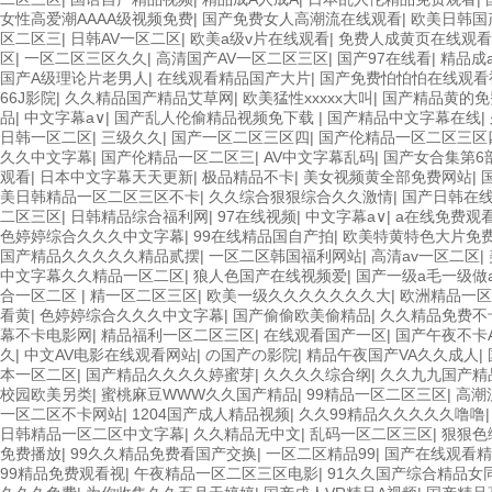
女性高爱潮AAAA级视频免费
|
国产免费女人高潮流在线观看
|
欧美日韩国
区二区三
|
日韩AV一区二区
|
欧美a级v片在线观看
|
免费人成黄页在线观看
区
|
一区二区三区久久
|
高清国产AV一区二区三区
|
国产97在线看
|
精品成
国产A级理论片老男人
|
在线观看精品国产大片
|
国产免费怕怕怕在线观看
66J影院
|
久久精品国产精品艾草网
|
欧美猛性xxxxx大叫
|
国产精品黄的免
品
|
中文字幕a∨
|
国产乱人伦偷精品视频免下载
|
国产精品中文字幕在线
|
日韩一区二区
|
三级久久
|
国产一区二区三区四
|
国产伦精品一区二区三区
久久中文字幕
|
国产伦精品一区二区三
|
AV中文字幕乱码
|
国产女合集第6
观看
|
日本中文字幕天天更新
|
极品精品不卡
|
美女视频黄全部免费网站
|
美日韩精品一区二区三区不卡
|
久久综合狠狠综合久久激情
|
国产日韩在线
二区三区
|
日韩精品综合福利网
|
97在线视频
|
中文字幕a∨
|
a在线免费观
色婷婷综合久久久中文字幕
|
99在线精品国自产拍
|
欧美特黄特色大片免
国产精品久久久久久精品贰摆
|
一区二区韩国福利网站
|
高清av一区二区
|
中文字幕久久精品一区二区
|
狼人色国产在线视频爱
|
国产一级a毛一级做
合一区二区
|
精一区二区三区
|
欧美一级久久久久久久久大
|
欧洲精品一区
看黄
|
色婷婷综合久久久中文字幕
|
国产偷偷欧美偷精品
|
久久精品免费不
幕不卡电影网
|
精品福利一区二区三区
|
在线观看国产一区
|
国产午夜不卡
久
|
中文AV电影在线观看网站
|
の国产の影院
|
精品午夜国产VA久久成人
|
本一区二区
|
国产精品久久久久婷蜜芽
|
久久久久综合纲
|
久久九九国产精
校园欧美另类
|
蜜桃麻豆WWW久久国产精品
|
99精品一区二区三区
|
高潮
一区二区不卡网站
|
1204国产成人精品视频
|
久久99精品久久久久久噜噜
日韩精品一区二区中文字幕
|
久久精品无中文
|
乱码一区二区三区
|
狠狠色
免费播放
|
99久久精品免费看国产交换
|
一区二区精品99
|
国产在线观看精
99精品免费观看视
|
午夜精品一区二区三区电影
|
91久久国产综合精品女