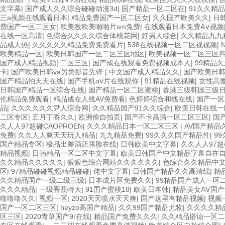
文字幕
|
国产成人久久综合碰碰动漫3d
|
国产精品一区二区在
|
91久久精
三a视频在线观看日本
|
精品免费国产一区二区女
|
久久国产欧美久久
|
日
费国产一区二区女
|
欧美激欧美啪啪片sm免费
|
在线观看日本免费A∨视频
在线一区高清
|
色综合久久久久综合体桃花网
|
好男人综合
|
久久精品九九
品成人热
|
久久久久久精品免费免费看片
|
538在线视频一区二区视视频
|
欧美精品一区
|
欧美日韩国产一区二区三区地区
|
欧美视频一区二区三区
国产成人精品视频
|
二区三区
|
国产成在线观看免费视频成本人
|
99精品
卡
|
国产欧美日韩va另类影音先锋
|
中文国产成人精品久久
|
国产欧美日
国产精品拍天天在线
|
国产手机αⅴ片在线观你
|
91精品在线视频
|
女性高爱
日韩国产精品一区综合在线
|
国产精品一区二区蜜桃
|
香港三级韩国三级
伦精品免费观看
|
精品成在人线AV免费看
|
色婷婷综合和线在线
|
国产一区
品
|
久久久久久久尹人综合网
|
久久精品国产91久久综合
|
欧美日韩在线一
二区专区
|
五月丁香久久
|
欧洲偷自拍页
|
国产不卡高清一区二区三区
|
国
久人人97超碰CAOPROEN
|
久久久精品日本一区二区三区
|
AV国产精品
免费
|
久久人人爽天天玩人精品
|
九九精品免费
|
99久久久国产精品性
|
9
国产精品专区
|
极品出差酒店露脸在线
|
日韩欧美中文字幕
|
久久人人97超碰
精品视频
|
日韩精品一区二区中文字幕
|
欧美日韩国产中文精品字幕自在
久久精品久久久久久
|
狠狠色综合网站久久久久久久
|
色综合久久精品中
区
|
97精品碰碰视频精品碰碰
|
佬中文字幕
|
日韩国产精品久久高清线
|
精
久久精品国产一级二级三级
|
日本成片区免费久久
|
99精品国产成人一区
久久久精品
|
一级香蕉特大
|
91囯产蜜桃18
|
欧美日本韩
|
精品美女AⅤ国
噜噜噜久久
|
视频一区
|
2020天天喷水天天爽
|
国产这里有精品视频
|
视频
国产一区二区三区
|
heyzo高国产精品
|
久久99国产精品尤物
|
久久久久精
区三区
|
2020青草国产9r在线
|
精品国产免费久久久
|
久久精品搭讪一区二