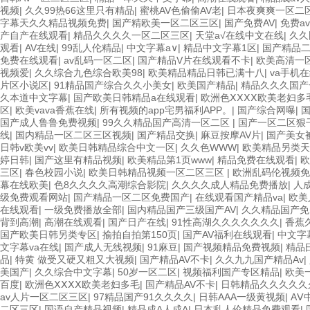
视频
|
久久99热66这里只有精品
|
蜜桃AV色偷偷AV老
|
日本夜爽爽一区二
字幕天久久精品视频免费
|
国产精欧美一区二区三区
|
国产免费AV
|
免费a
产自产在线观看
|
精品久久久久一区二区三区
|
天堂а√在线中文在线
|
久久
观看
|
AV在线
|
99乱人伦精品
|
中文字幕a∨
|
精品中文字幕1区
|
国产精品
免费在线观看
|
av乱码一区二区
|
国产精品V片在线观看不卡
|
欧美高清一
视频爱
|
久久综合九色综合欧美98
|
欧美精品精品日韩已满十八
|
va手机
片区小说区
|
91精品国产综合久久小美女
|
欧美国产精品
|
精品久久久国产
久本道中文字幕
|
国产欧美日韩精品a在线观看
|
欧洲色ⅩⅩⅩⅩ欧美老妇多
区
|
欧美vava香蕉在线
|
所有视频的app宅男福利APP。
|
国产综合网曝
|
国产成人鲁鲁免费视频
|
99久久精品国产高清一区二区
|
国产一区二区狠
线
|
国内精品一区二区三区视频
|
国产精品交换
|
麻豆按摩AV片
|
国产美女
日韩v欧美vv
|
欧美日韩精品综合中文一区
|
久久色WWW
|
欧美精品另类天
婷日韩
|
国产这里有精品视频
|
欧美精品第1页www
|
精品免费在线观看
|
欧
三区
|
春色校园小说
|
欧美日韩精品视频一区二区三区
|
欧洲乱码伦视频免
幕在线欧美
|
色8久久久久高潮综合影院
|
久久久久成人精品免费播放
|
人
级免费观看网站
|
国产精品一区二区免费国产
|
在线观看国产精品va
|
欧美
在线观看
|
一级免费播放全部
|
国内精品国产三级国产AV
|
久久精品国产免
背到高潮
|
高潮在线观看
|
国产日产在线
|
91性高湖久久久久久久久
|
香蕉
国产欧美日韩另类专区
|
揄拍自拍第150页
|
国产AV福利在线观看
|
中文字
文字幕va在线
|
国产成人无线视频
|
91麻豆
|
国产视频精品免费视频
|
精品
品
|
特黄 做受又硬又粗又大视频
|
国产精品AV不卡
|
久久九九国产精品Av
|
美国产
|
久久综合中文字幕
|
50岁一区二区
|
视频福利国产专区精品
|
欧美
百度
|
欧洲色ⅩⅩⅩⅩ欧美老妇多毛
|
国产精品AV不卡
|
日韩精品久久久久久
av人片一区二区三区
|
97精品国产91久久久久
|
日韩AAA一级黄视频
|
AⅤ
二区三区
|
国语自产精品视频
|
精品成A人成A
|
日本乱人伦精品免费观看
|