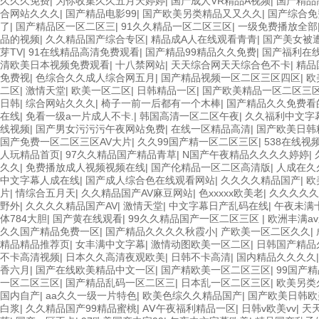
久久久免费
|
为你收集久久五月天婷婷
|
国产成人VR精品A视频
|
国产精品
合网站久久久
|
国产精品电影99
|
国产欧美另类精品又又久久
|
国产综合免
了
|
国产精品区一区二区三
|
91久久精品一区二区三区
|
一级免费播放全部
品的视频
|
久久精品国产综合专区
|
精品成A人在线观看青青
|
国产美女被
芽TV
|
91在线精品高清免费观看
|
国产精品99精品久久免费
|
国产福利在
清欧美日本视频免费观看
|
十八禁网站
|
天天综合网天天综合色不卡
|
精品
免费视
|
色综合久久成人综合网五月
|
国产精品视频一区二区三区四区
|
欧
二区
|
激情天堂
|
欧美一区二区
|
日韩精品一区
|
国产欧美精品一区二区三
日韩
|
综合网站久久久
|
椅子一前一后都有一个木棒
|
国产精品久久免费看
在线
|
免看一级a一片成人不卡.
|
韩国高清一区二区午夜
|
久久福利中文字
线视频
|
国产男女污污污午夜网站免费
|
在线一区精品高清
|
国产欧美日韩
国产免费一区二区三区AV大片
|
久久99国产精一区二区三区
|
538在线
人玩精品首页
|
97久久精品国产精品青草
|
N国产午夜精品久久久久婷婷
|
久久
|
免费播放成人视频视频在线
|
国产伦精品一区二区高清版
|
人成在久
中文字幕人成在线
|
国产成人综合色在线观看网站
|
久久久久精品国产
|
欧
片
|
情综合五月天
|
久久精品国产AV麻豆网站
|
色xxxxx欧美老
|
久久久久
野外
|
久久久久精品国产AV
|
激情天堂
|
中文字幕日产乱码在线
|
午夜未满
体784大胆
|
国产黄在线观看
|
99久久精品国产一区二区三区
|
欧洲丰满a
久久国产精品免费一区
|
国产精品久久久久秋霞小
|
产欧美一区二区久久
|
精品精品推荐页
|
女丰满中文字幕
|
激情动图欧美一区二区
|
日韩国产精品
不卡高清视频
|
日本久久高清夜观欧美
|
日韩不卡高清
|
国内精品久久久久
香六月
|
国产在线欧美精品中文一区
|
国产精欧美一区二区三区
|
99国产
一区二区三区
|
国产精品乱码一区二区三
|
日本乱一区二区三区
|
欧美另类
国内自产
|
aa久久一级一片特色
|
欧美色综久久精品国产
|
国产欧美日韩欧
白浆
|
久久精品国产99精品蜜桃
|
AⅤ午夜福利精品一区
|
日韩v欧美vv
|
天