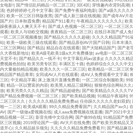
女电影!
|
国产情侣乱码精品一区二区三区
|
3区4区
|
穿情趣内衣背到高潮
|
清
|
色婷婷婷婷七月中文字幕
|
国产免费午夜福利电影
|
国产a级久久久久
区
|
欧美一区三区日韩版夜黑
|
国产成人新三级在线视频
|
国产成年AⅤ片
国产片
|
日本秋霞免费
|
精品国产911看片
|
午夜精品久久久久久久久
|
欧美
躁夜夜躁人人爽天天不卡
|
国产成人色视频一区二区三区
|
一区二区三区
观看
|
欧美人与动欧交视频
|
夜夜精品一区二区三区
|
在线日本国产成人免
一区二区三区视频播放
|
国产精品久久久久久超碰
|
久久久久精品国产91
站
|
欧美一级欧美三级在线观看
|
国产精品原创AV片国产日韩
|
日本丰满
二区三区网站
|
国产精品
|
精品自在在线观看
|
国产大陆精品国产
|
国产老
久大香线新地址
|
欧美A级毛欧美1级a大片免费播放
|
av电影一区二区三区
天堂不卡
|
国产精品久久一线不卡
|
中文字幕乱码av波多ji
|
久久久久久精
费视频色拍拍
|
欧美另类专区页
|
丰满区五十路
|
色婷婷综合久久久久中文
内大量揄拍精品视频
|
欧美久久久一区二区三区
|
欧美精品一区二区三区
精品国产精品青草
|
女同成AV人片在线观看
|
成AⅤ人免费观看中文字幕
|
三区
|
中文精品字幕
|
床上激清片直播免费看
|
一区二区综合制服欧美
|
9
看
|
精品一区以豐富的內容
|
欧美黑人精品三级网站
|
狠狠色综合网站久久
放
|
欧美另类久久久久精品
|
国产精品超碰热
|
国产欧美精品久久久久久TV
国产精品免费视频一区二区三区
|
国产欧美精品视频
|
91精品午夜福利
|
二区三区久久
|
久久久久久精品免费免费ai
|
任你躁久久久久久老妇双奶
|
啪一二三区
|
欧美成A观看
|
99久久精品免费看国产
|
久久精品国产av久
|
AV
|
国产一级做a爱视频在线
|
成人aaa免费视频在线直播
|
国产2021中
精品视频一区二区
|
影音先锋中文综合网
|
国产偷99在线
|
91精品国产免
区三区视频
|
2019理论国产一级
|
AV大片在线免费
|
国产欧美另类精品又
道开心
|
久久精品娱乐领先
|
久久久久久精品免费免费看片
|
国产精品麻豆