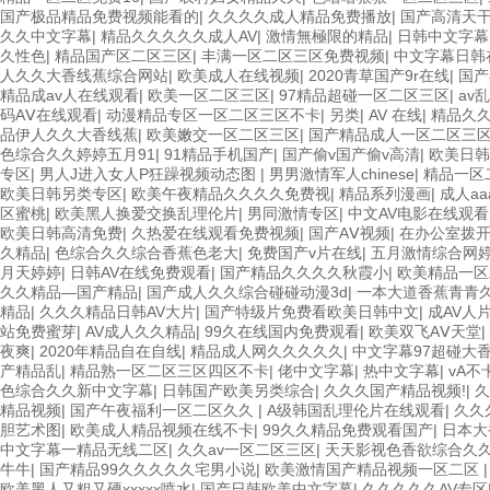
国产极品精品免费视频能看的
|
久久久久成人精品免费播放
|
国产高清天
久久中文字幕
|
精品久久久久久成人AV
|
激情無極限的精品
|
日韩中文字幕
久性色
|
精品国产区二区三区
|
丰满一区二区三区免费视频
|
中文字幕日韩
人久久大香线蕉综合网站
|
欧美成人在线视频
|
2020青草国产9r在线
|
国产
精品成av人在线观看
|
欧美一区二区三区
|
97精品超碰一区二区三区
|
av
码AⅤ在线观看
|
动漫精品专区一区二区三区不卡
|
另类
|
AV 在线
|
精品久
品伊人久久大香线蕉
|
欧美嫩交一区二区三区
|
国产精品成人一区二区三
色综合久久婷婷五月91
|
91精品手机国产
|
国产偷v国产偷v高清
|
欧美日韩
专区
|
男人J进入女人P狂躁视频动态图
|
男男激情军人chinese
|
精品一区
欧美日韩另类专区
|
欧美午夜精品久久久久免费视
|
精品系列漫画
|
成人a
区蜜桃
|
欧美黑人换爱交换乱理伦片
|
男同激情专区
|
中文AV电影在线观
欧美日韩高清免费
|
久热爱在线观看免费视频
|
国产AⅤ视频
|
在办公室拨
久精品
|
色综合久久综合香蕉色老大
|
免费国产v片在线
|
五月激情综合网
月天婷婷
|
日韩AV在线免费观看
|
国产精品久久久久秋霞小
|
欧美精品一区
久久精品—国产精品
|
国产成人久久综合碰碰动漫3d
|
一本大道香蕉青青
精品
|
久久久精品日韩AV大片
|
国产特级片免费看欧美日韩中文
|
成AV人
站免费蜜芽
|
AV成人久久精品
|
99久在线国内免费观看
|
欧美双飞AⅤ天堂
|
夜爽
|
2020年精品自在自线
|
精品成人网久久久久久
|
中文字幕97超碰大
产精品乱
|
精品熟一区二区三区四区不卡
|
佬中文字幕
|
热中文字幕
|
vA不
色综合久久新中文字幕
|
日韩国产欧美另类综合
|
久久久国产精品视频!
|
久
精品视频
|
国产午夜福利一区二区久久
|
A级韩国乱理伦片在线观看
|
久久
胆艺术图
|
欧美成人精品视频在线不卡
|
99久久精品免费观看国产
|
日本大
中文字幕一精品无线二区
|
久久av一区二区三区
|
天天影视色香欲综合久
牛牛
|
国产精品99久久久久久宅男小说
|
欧美激情国产精品视频一区二区
欧美黑人又粗又硬xxxxx喷水
|
国产日韩欧美中文字幕
|
久久久久久AV专区