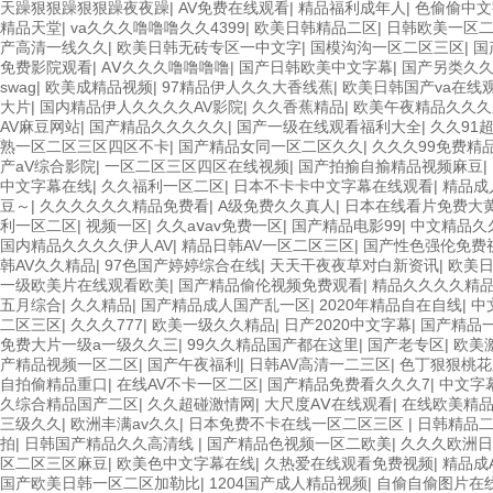
天躁狠狠躁狠狠躁夜夜躁
|
AV免费在线观看
|
精品福利成年人
|
色偷偷中文
精品天堂
|
va久久久噜噜噜久久4399
|
欧美日韩精品二区
|
日韩欧美一区
产高清一线久久
|
欧美日韩无砖专区一中文字
|
国模沟沟一区二区三区
|
国
免费影院观看
|
AⅤ久久久噜噜噜噜
|
国产日韩欧美中文字幕
|
国产另类久
swag
|
欧美成精品视频
|
97精品伊人久久大香线蕉
|
欧美日韩国产va在线
大片
|
国内精品伊人久久久久AV影院
|
久久香蕉精品
|
欧美午夜精品久久久
AV麻豆网站
|
国产精品久久久久久
|
国产一级在线观看福利大全
|
久久91
熟一区二区三区四区不卡
|
国产精品女同一区二区久久
|
久久久99免费精
产aV综合影院
|
一区二区三区四区在线视频
|
国产拍揄自揄精品视频麻豆
|
中文字幕在线
|
久久福利一区二区
|
日本不卡卡中文字幕在线观看
|
精品成
豆～
|
久久久久久久精品免费看
|
A级免费久久真人
|
日本在线看片免费大
利一区二区
|
视频一区
|
久久aⅴav免费一区
|
国产精品电影99
|
中文精品久
国内精品久久久久伊人AV
|
精品日韩AV一区二区三区
|
国产性色强伦免费
韩AV久久精品
|
97色国产婷婷综合在线
|
天天干夜夜草对白新资讯
|
欧美
一级欧美片在线观看欧美
|
国产精品偷伦视频免费观看
|
精品久久久久精
五月综合
|
久久精品
|
国产精品成人国产乱一区
|
2020年精品自在自线
|
中
二区三区
|
久久久777
|
欧美一级久久精品
|
日产2020中文字幕
|
国产精品
免费大片一级a一级久久三
|
99久久精品国产都在这里
|
国产老专区
|
欧美
产精品视频一区二区
|
国产午夜福利
|
日韩AV高清一二三区
|
色丁狠狠桃花
自拍偷精品重口
|
在线AV不卡一区二区
|
国产精品免费看久久久7
|
中文字
久综合精品国产二区
|
久久超碰激情网
|
大尺度AⅤ在线观看
|
在线欧美精
三级久久
|
欧洲丰满av久久
|
日本免费不卡在线一区二区三区
|
日韩精品
拍
|
日韩国产精品久久高清线
|
国产精品色视频一区二欧美
|
久久久欧洲日
区二区三区麻豆
|
欧美色中文字幕在线
|
久热爱在线观看免费视频
|
精品成
国产欧美日韩一区二区加勒比
|
1204国产成人精品视频
|
自偷自偷图片在