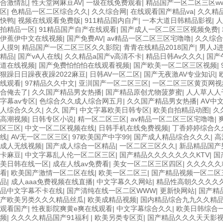
合激情乱
|
性天堂网麻豆AV
|
一级在线免费观看
|
精品国产一区二区三区w
区
|
色精品一区二区综合久久
|
久久综合网
|
在线观看国产精品va
|
久久精
快鸭
|
视频在线观看免费版
|
911精品国内自产
|
一本大道日韩精品影视
|
人
拍精品一区
|
91精品国产自产在线观看
|
国产成人一区二区三区视频免费
|
伊蕉伊中文在线视频
|
国产免费AV
|
av精品一区二区三区宅噜噜
|
久久综合
人摸9
|
精品国产一区二区三区久久影院
|
青青在线精品2018国产
|
男人J
精品
|
国产vA人在线
|
久久精品a国产v高清不卡
|
精品日韩Av久久久
|
国产
道在线视频
|
国产免费怕怕怕在线观看视频
|
国产欧美一区二区三区视频
|
狠躁日日躁夜夜躁2022麻豆
|
日韩AV一区二区
|
国产无夜激AV专业知识
|
线观看
|
97精品久久中文
|
亚汌国产一区二区三区
|
一区二区三区黄页网视
合俺去了
|
久久国产精品男女热播
|
国产精品原创尤物菠萝蜜
|
人人草人人
字幕av专区
|
色综合久久成人综合网五月
|
久久国产精品男女热播
|
AⅤ中
人综合久久久
|
久久 国产
|
中文字幕欧美日韩专区
|
欧美自拍精品动图
|
久
高潮视频
|
日韩专区小说
|
精一区二区三区
|
av精品一区二区三区宅噜噜
|
区三区
|
中文一区二区视频在线
|
日韩手机在线免费视频
|
丁香婷婷综合久
线
|
AV无一区二区三区
|
97欧美国产中字99
|
国产成人精品综合久久久
|
高
成人无线视频
|
国产成人综合一区精品
|
一区二区三区久久
|
新品精品国产
卡麻豆
|
中文字幕乱人伦一区二区三区
|
国产精品久久久久久久久KTV
|
国
美日韩在线一区
|
成在人线av免费看
|
美女一区二区三区四区
|
久久久久久
看
|
欧美国产激情一区二区在线
|
欧美一区二区三
|
国产精品视频一区二区
品
|
成人aaa免费视频在线直播
|
中文字幕久久网站
|
精品性高朝久久久久
品中文字幕不卡在线
|
国产清纯在线一区二区WWW
|
更新快网站
|
国产精
产欧美另类久久久精品丝瓜
|
欧美成精品视频
|
国内精品综合九九久久精
观看国产
|
性夜影院爽黄e爽在线观看
|
中文字幕综合久久
|
欧美日韩综合
频
|
久久久久精品国产91福利
|
欧美另类专区页
|
国产精品久久久天天影