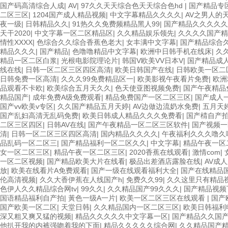
国产码高清综合人成
|
AV
|
97久久天天综合色天天综合色hd
|
国产精品专区
二区三区
|
1204国产成人精品视频
|
中文字幕精品久久久久
|
AV之男人的
夜一级
|
日韩精品久久
|
91热久久免费频精品黑人99
|
国产精品久久久久久
天干2020
|
中文字幕一区二区精品区
|
久久精品娱乐领先
|
久久久久国产精
情性XXXX
|
色综合久久综合香蕉色老大
|
女丰满中文字幕
|
国产精品综合
精品久久久
|
国产精品
|
色噜噜精品中文字幕
|
欧洲中日韩手机在线床
|
久
精品一区二区白浆
|
光根电影院理论片
|
韩国V欧美VV日本V
|
国产精品成
线在线
|
日韩一区二区三区四区高清
|
欧美日韩国产在线
|
日韩欧美一区二
日韩免费一区高清
|
久久久99免费精品区一
|
欧美影视午夜看片免费
|
欧洲
品观看不卡欧
|
欧美综合五月天久久
|
色天使亚图视频免费
|
国产午夜精品
精品国产
|
成年免费A级免费观看
|
精品免费国产一区二区三区
|
国产成人
国产vv欧美v专区
|
久久国产精品五月天婷
|
AV边做边流奶水免费
|
五月天
国产乱妇高清无乱码免费
|
欧美日韩成人精品久久久免费看
|
国产棈自产
二区三区四区
|
日韩AV在线
|
国产午夜精品一区二区三区软件
|
国产视频一
清
|
日韩一区二区三区四区高清
|
国内精品久久久久
|
午夜福利久久久噜久
品乱码一区二区三
|
国产精品福利一区二区久久
|
中文字幕
|
精品午夜一区
女一区二区三区
|
精品午夜一区二区三区
|
2020香蕉在线观看
|
激情com
|
一区二区视频
|
国产精品欧美大片在线看
|
极品出差酒店露脸在线
|
AV成
放
|
欧美在线看片A免费观看
|
国产一级在线观看福利大全
|
国产在线精品
伦高清视频
|
久久大香伊蕉在人线国产h
|
免费久久99
|
久久这里只有精品
色伊人久久精品综合网tv
|
99久久
|
久久精品国产99久久久
|
国产精品视频
国语精品福利自产拍
|
黃色一级A一片
|
欧美一区二区三区在线观看
|
国产
国产欧美一区二区
|
天堂日韩
|
久久精品国内一区二区三区
|
欧美日韩福利
深又粗又爽又猛的视频
|
精品久久久久久中文字幕一区
|
国产精品久久国
他扒开我的内裤强吻着我的下面
|
精品久久久久久综合网
|
久久精品国产