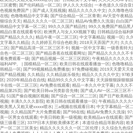
三区蜜臀
|
国产伦码精品一区二区
|
伊人久久大综合
|
一本色道久久综合亚
色视频免费国产
|
国产成人无线视频
|
精品久久久久久中文
|
久久噜噜色综
在线
|
色噜噜精品中文字幕
|
国产综合精品一区二区青青
|
AV天堂午夜精品
狠综合天天
|
精品久久久久一区二区三区
|
精品AV免费久久洗澡
|
白白国产
韩精品中文字幕一区二区
|
99久久久国产精品性
|
99久久免费国产精品黑
精品白浆在线观看专区
|
欧洲男人与女人XX视频下载
|
日韩精品综合福利
国产精品久久久久
|
精品午夜一区二区三区
|
中文字幕精品
|
视频一区
|
久
文字幕久久精品
|
久久婷婷五月综合色欧美
|
2018天天弄国产大片
|
久久久
二区
|
国产精品高清一区二区三区不卡
|
视频一区中文字幕
|
一级香蕉特大
合色一区二区三区
|
国产精品香蕉在线观看网址
|
国产精品久久久久久不
看免费观看一级
|
国产精品视频一区二区三区四区
|
午夜精品久久久久久久
福利APP。
|
国模精品一区二区
|
欧美日韩在线观看播放一区
|
色噜噜精品
韩精品一区
|
国产99视频精品免费播放
|
97免费碰视频
|
2019天天爱天天
国产精品视频
|
久久精品
|
久久精品娱乐领先
|
精品久久久久久中文
|
97欧
区
|
2020年精品自在自线
|
精品99久久久久中文字幕
|
天天躁狠狠躁狠狠
卡在线一区二区三区
|
AV免费在线观看
|
精品一本久久中文字幕
|
久久久不
精品第25页
|
国产欧美日韩va另类影音先锋
|
国产成人AV一区二区三区不
高
|
51国产偷自视频区视频
|
国产综合一区二区二三区
|
国产日产欧美精品
视频
|
丰满久久久久影院
|
欧美日韩在线观看播放一区
|
午夜精品久久久久
欧美黑人又粗又硬xxxxx喷水
|
三a视频在线观看日本
|
中文字幕精品一区
视频
|
久久精品国产大片免费观看
|
国产98在线
|
精品AV免费久久洗澡
|
9
美一区男女在线观看
|
中美日韩欧美一级视频
|
欧美精品a∨在线观看
|
国产
级三级看三区
|
337P日本大胆欧美裸体艺术
|
本道综合精品等新內容
|
欧
产一区二区三区美女
|
精品久久久久久久一区二区伦理
|
久久综合九色综合