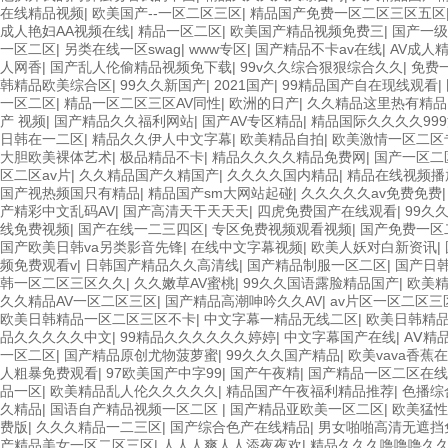
在线精品视频
|
欧美国产--一区二区三区
|
精品国产免费一区二区三区五区
成人艳妇AA视频在线
|
精品一区二区
|
欧美国产精品视频免费三
|
国产一级
一区二区
|
另类在线一区swag
|
www专区
|
国产精品不卡av在线
|
AV成人
人网香
|
国产乱人伦偷精品视频免下载
|
99v久久综合狠狠综合久久
|
免费
韩精品欧美综合区
|
99久久新国产
|
2021国产
|
99精品国产自在现线观看
|
一区二区
|
精品一区二区三区AV同性
|
欧洲的日产
|
久久精品这里热有精品
产 视频
|
国产精品久久福利网站
|
国产AV专区精品
|
精品国际久久久久99
日韩在一二区
|
精品久久伊人中文字幕
|
欧美精品自拍
|
欧美激情一区二区
大胆欧美裸体艺术
|
极品精品不卡
|
精品久久久久精品免费网
|
国产一区二
区二区av片
|
久久精品国产久精国产
|
久久久久国内精品
|
精品在线视频播
国产视热频国只有精品
|
精品国产sm大网站起碰
|
久久久久久av免费免费
产精彩中文乱码AV
|
国产高清天干天天天
|
四虎免费国产在线观看
|
99久
线免费视频
|
国产在线一二三四区
|
专区免费视频观看视频
|
国产免费一区
国产欧美日韩va另类影音先锋
|
在线中文字幕视频
|
欧美人妖对白新资讯
|
频免费观看v
|
日韩国产精品久久高清线
|
国产精品制服一区二区
|
国产日
韩一区二区三区久久
|
久久嫩草AV蜜桃
|
99久久国语露脸精品国产
|
欧美
久久精品AV一区二区三区
|
国产精品高潮呻吟久久AV
|
av片区一区二区三
欧美日韩精品一区二区三区不卡
|
中文字幕一精品无线二区
|
欧美日韩精
品久久久久久中文
|
99精品久久久久久久婷婷
|
中文字幕国产在线
|
AⅤ精
一区二区
|
国产精品原创尤物菠萝蜜
|
99久久久国产精品
|
欧美vava香蕉
人粗暴免费观看
|
97欧美国产中字99
|
国产午夜精
|
国产精品一区二区在线
品一区
|
欧美精品乱人伦久久久久久
|
精品国产午夜福利精品推荐
|
色播综
久精品
|
国语自产精品视频一区二区
|
国产精品亚欧美一区二区
|
欧美猛性x
费版
|
久久久精品一二三区
|
国产综合色产在线精品
|
男女啪啪高清无遮挡
产精品美女一区二区三区
|
人人人爽人人添夜夜欢
|
精品久久久噜噜噜久