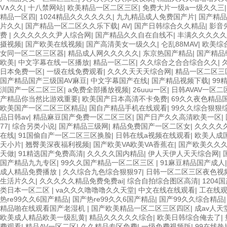
V∧久久
|
十八禁网站
|
欧美精品一区二区三区
|
免费大片一级a一级久久三
精品一区四
|
1024精品久久久久久久
|
九九精品成人免费国产片
|
国产精品
片久久
|
国产精品一区二区久久乐下载
|
AV
|
国产日韩综合久久精品
|
影音
费
|
久久久久久久尹人综合网
|
国产精品久久自在自线不
|
丰满久久久久久
摄视频
|
国产欧美在线视频
|
国产高清美女一级久久
|
仑乱88MAV
|
欧美综
女同一区二区三区器
|
精品成人网久久久久久
|
东京热国产精品
|
国产精品
欧美
|
中文字幕在线一区播放
|
精品一区二区
|
久久综合之合合综合久久
|
日本免费一区
|
一级在线免费观看
|
久久久天天天综合网
|
精品一区二区三
国产精品国产三级国AV麻豆
|
中文字幕国产在线
|
国产精品视频下载
|
99
汌国产一区二区三区
|
a免费全部播放视频
|
26uuu一区
|
日韩AVAV一区二
产精品你当然比游戏重要
|
欧美国产日本高清不卡免费
|
69久久夜色精品国
欧美国产一区二区三区精品
|
国自产精品手机在线观看
|
99久久综合狠狠
品日韩av
|
精品麻豆国产免费一区二区三区
|
国产日产久久高清欧美一区
|
77
|
综合另类小说
|
国产精品三级网
|
精品免费国产一区二区女
|
久久久久久
在线
|
91国偷自产一区二区三区换脸
|
日韩在线a视频在线观看
|
欧美人成国
天小片
|
翘臀美深夜福利视频
|
国产欧美VA欧美VA香蕉在
|
国产欧美久久
天做
|
91精选国产免费高清
|
久久久久国内精品
|
伊人天伊人天天综合网
|
国产精品九九专区
|
99久久国产精品一区二区三区
|
91麻豆精品国产成人
成人精品免费播放
|
久久综合九色综合狠狠97
|
日韩一区二区三区夜色视
生活片久久
|
久久久久久精品免费免费ai
|
综合自拍综合图区高清
|
1204
类日本一区二区
|
va久久久噜噜噜久久天堂
|
中文在线在线观看
|
工在线
热re99久久6国产精品
|
国产热re99久久6国产精品
|
国产99久久综合精品
精品啪在线观看国产老湿机
|
国产欧美精品一区二区三区四区
|
成av人天
欧美成人精品欧美一级乱黄
|
精品久久久久久综合
|
欧美日韩综合俺去了
|
费观看
|
精品AV一区二区
|
久久精品专区免费
|
一级免费视频版
|
99在线