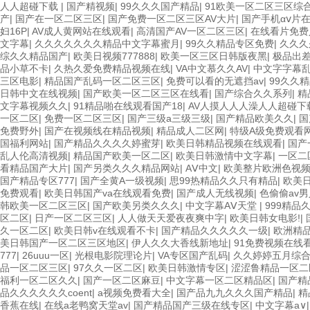
人人超碰下载
|
国产精视频
|
99久久久国产精品
|
91欧美一区二区三区综
产
|
国产在一区二区三区
|
国产免费一区二区三区AV大片
|
国产手机αⅴ片
妇16P
|
AV成人黄网站在线观看
|
高清国产AV一区二区三区
|
在线看片免费
文字幕
|
久久久久久久久精品中文字幕蜜月
|
99久久精品专区免费
|
久久久
综久久精品国产
|
欧美日视频777888
|
欧美一区三区日韩版夜黑
|
极品出
品小草不卡
|
久热久爱免费精品视频在线
|
VA中文慕久久AV
|
中文字字幕
三区电影
|
精品国产乱码一区二区三区
|
免费可以看的无遮挡av
|
99久久
日韩中文在线视频
|
国产欧美一区二区三区在线看
|
国产综合久久系列
|
精
文字幕视频久久
|
91精品啪在线观看国产18
|
AV人摸人人人澡人人超碰下
一区二区
|
免费一区二区三区
|
国产三级a三级三级
|
国产精品欧美久久
|
国
免费野外
|
国产在视频线在精品视频
|
精品成人二区网
|
特级A级免费观看
国福利网站
|
国产精品久久久久婷蜜芽
|
欧美日韩精品视频在线观看
|
国产
乱人伦高清视频
|
精品国产欧美一区二区
|
欧美日韩激情中文字幕
|
一区二
看精品国产大片
|
国产另类久久久精品网站
|
AⅤ中文
|
欧美整片欧洲色视频a
国产精品专区777
|
国产全黄A一级视频
|
思99热精品久久只有精品
|
欧美
免费观看
|
欧美日韩国产va在线观看免费
|
国产成人无线视频
|
色偷偷av
韩欧美一区二区三区
|
国产欧美另类久久久
|
中文字幕AⅤ天堂
|
999精品
区二区
|
日产一区二区三区
|
人人做天天爱夜夜爽中字
|
欧美日韩女电影!
|
久一区二区
|
欧美日韩v在线观看不卡
|
国产精品久久久久久一级
|
欧洲精
美日韩国产一区二区三区地区
|
伊人久久大香线新地址
|
91免费视频在线
777
|
26uuu一区
|
光根电影院理论片
|
VA专区国产乱码
|
久久婷婷五月综
品一区二区三区
|
97久久一区二区
|
欧美日韩激情专区
|
涩涩鲁精品一区二
福利一区二区久久
|
国产一区二区麻豆
|
中文字幕一区二区精品区
|
国产精
品久久久久久久coent
|
a视频免费看大全
|
国产品九九久久久国产精品
|
精
香蕉在线
|
在线a老鸭窝天堂av
|
国产精品国产三级在线专区
|
中文字幕a∨