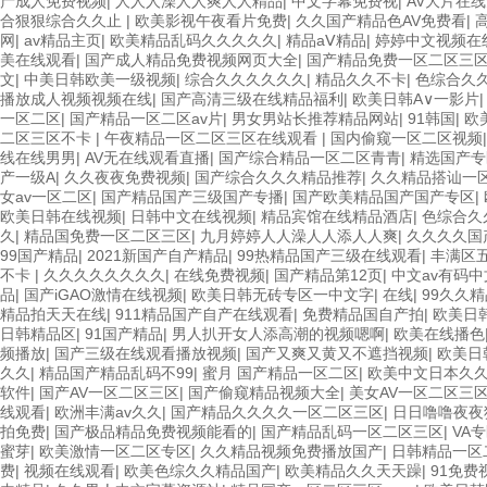
产成人免费视频
|
人人人澡人人爽人人精品
|
中文字幕免费视
|
AV大片在
合狠狠综合久久止
|
欧美影视午夜看片免费
|
久久国产精品色AV免费看
|
网
|
av精品主页
|
欧美精品乱码久久久久久
|
精品aⅤ精品
|
婷婷中文视频在
美在线观看
|
国产成人精品免费视频网页大全
|
国产精品免费一区二区三
文
|
中美日韩欧美一级视频
|
综合久久久久久久
|
精品久久不卡
|
色综合久
播放成人视频视频在线
|
国产高清三级在线精品福利
|
欧美日韩A∨一影片
一区二区
|
国产精品一区二区av片
|
男女男站长推荐精品网站
|
91韩国
|
欧
二区三区不卡
|
午夜精品一区二区三区在线观看
|
国内偷窥一区二区视频
线在线男男
|
AV无在线观看直播
|
国产综合精品一区二区青青
|
精选国产专
产一级A
|
久久夜夜免费视频
|
国产综合久久久精品推荐
|
久久精品搭讪一
女av一区二区
|
国产精品国产三级国产专播
|
国产欧美精品国产国产专区
|
欧美日韩在线视频
|
日韩中文在线视频
|
精品宾馆在线精品酒店
|
色综合久
久
|
精品国免费一区二区三区
|
九月婷婷人人澡人人添人人爽
|
久久久久国
99国产精品
|
2021新国产自产精品
|
99热精品国产三级在线观看
|
丰满区
不卡
|
久久久久久久久久
|
在线免费视频
|
国产精品第12页
|
中文av有码中
品
|
国产iGAO激情在线视频
|
欧美日韩无砖专区一中文字
|
在线
|
99久久
精品拍天天在线
|
911精品国产自产在线观看
|
免费精品国自产拍
|
欧美日
日韩精品区
|
91国产精品
|
男人扒开女人添高潮的视频嗯啊
|
欧美在线播色
频播放
|
国产三级在线观看播放视频
|
国产又爽又黄又不遮挡视频
|
欧美日
久久
|
精品国产精品乱码不99
|
蜜月 国产精品一区二区
|
欧美中文日本久
软件
|
国产AV一区二区三区
|
国产偷窥精品视频大全
|
美女AV一区二区三
线观看
|
欧洲丰满av久久
|
国产精品久久久久一区二区三区
|
日日噜噜夜夜
拍免费
|
国产极品精品免费视频能看的
|
国产精品乱码一区二区三区
|
VA
蜜芽
|
欧美激情一区二区专区
|
久久精品视频免费播放国产
|
日韩精品一区
费
|
视频在线观看
|
欧美色综久久精品国产
|
欧美精品久久天天躁
|
91免费