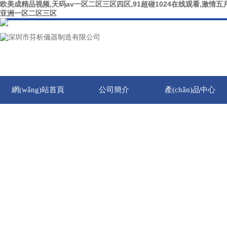
欧美成精品视频,天码av一区二区三区四区,91超碰1024在线观看,激情五月
亚洲一区二区三区
網(wǎng)站首頁
公司簡介
產(chǎn)品中心