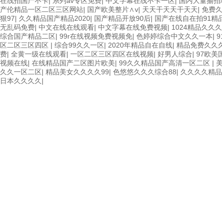
在线拍国产不卡
|
系列av专区免费
|
中文字幕在线不卡一区
|
国内大量揄拍
产伦精品一区二区三区网站
|
国产欧美整片∧v
|
天天干天天干天天
|
免费久
狠97
|
久久精品国产精品2020
|
国产精品开放90后
|
国产在线自在拍91精
无乱码免费
|
中文在线在线观看
|
中文字幕在线免费视频
|
1024精品久久
综合国产精品二区
|
99r在线视频免费视频免
|
色婷婷综合中文久久一本
|
区二区三区四区
|
综合99久久一区
|
2020年精品自在自线
|
精品免费久久
费
|
全黄一级在线观看
|
一区二区三区四区在线视频
|
好男人综合
|
97欧美
视频在线
|
在线精品国产二区图片欧美
|
99久久精品国产高清一区二区
|
久久一区二区
|
精品美女久久久久99
|
色悠悠久久久综合88
|
久久久久精品
日本久久久久
|