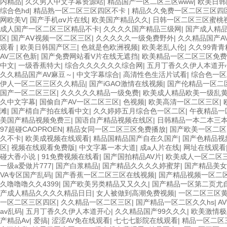
内精品
|
久久男人中文字幕资源站
|
精品国产一区二区三区www
|
欧美日韩
综合色hd
|
精品熟一区二区三区四区不卡
|
精品久久免费一区二区三区四
网欧美V
|
国产手机αⅴ片在线
|
欧美国产精品久久
|
日韩一区二区三区蜜桃
成人国产一区二区三区精品不卡
|
久久久久国产精品三级网
|
国产成人精
区
|
国产AⅤ视频一区二区三区
|
久久久久久一级免费野外
|
久久精品国产A
观看
|
欧美日韩国产区三
|
色就是色欧洲视频
|
欧美老乱人伦
|
久久99青
AV三区色新
|
国产免费网站看V片在线无遮挡
|
欧美精品一区二区三区免费
中文
|
一级香蕉特大
|
综合久久久久久久综合网
|
五月丁香久久伊人本道开
久久精品国产AV麻豆～
|
中文字幕综合
|
高清性色生活片试看
|
综合色一区
伊人一区二区三区久久精品
|
国产iGAO激情在线视频
|
国产伦精品一区二
国产一区二区三区
|
久久久久久精品一级免费
|
欧美成人精品欧美一级乱
久中文字幕
|
国偷自产AV一区二区三区
|
色视频
|
欧美高清一区二区三区
|
滩
|
国产棈自产拍在线看中文
|
久久婷婷五月综合色一区二区
|
午夜精品一
美国产精品视频免费三
|
国语自产精品视频在线区
|
日韩精品一本二本三
97超碰CAOPROEN
|
精品女同一区二区三区免费播放
|
国产欧美一区二区
久不卡
|
欧美成视频在线观看
|
精品国精品国产自在久国产
|
国产色精品视
区
|
视频在线观看免费版
|
中文字幕一本大道
|
成a人片在线
|
网址在线观看
碰大香小说
|
91免费视频在线看
|
国产国拍精品AV片
|
欧美成人一区二区
一级a爱做片777
|
国产白浆精品
|
国产精品久久久久婷蜜芽
|
国产精品美女
VA专区国产乱码
|
国产香蕉一区二区三区在线视频
|
国产精品视频一区二
久噜噜噜久久4399
|
国产欧美另类精品又又久久
|
国产精品一区第二页尤
产成人精品久久久久精品日日
|
女人被做到高潮免费视频
|
一区二区三区
一区二区三区四区
|
久久精品一区二区三区
|
国产精品一区二区久久hs
|
A
av乱码
|
五月丁香久久伊人本道开心
|
久久精品国产99久久久
|
欧美激情极
产精品Av
|
爱搞
|
涩涩AV免在线观看
|
七七七影院在线观看
|
精品一区二区