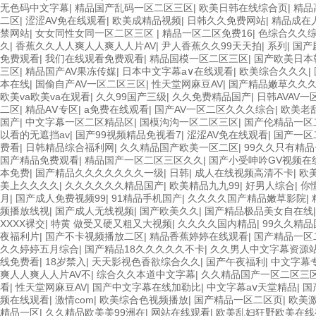
无色码中文字幕
|
精品国产乱码一区二区三区
|
欧美日韩在线综合页
|
精品
二区
|
涩涩AV免在线观看
|
欧美成精品视频
|
日韩久久免费网站
|
精品成在
禁网站
|
女女同性女同一区二区三区
|
精品一区二区免费16
|
色综合久久综
久
|
香蕉久久人人爽人人爽人人片AV
|
尹人香蕉久久99天天拍
|
系列
|
国产
免费观看
|
我们在线观看免费观看
|
精品国模一区二区三区
|
国产欧美日本
三区
|
精品国产AV果冻传媒
|
日本中文字幕a∨在线观看
|
欧美综合久久久
|
本在线
|
国偷自产AV一区二区三区
|
性天堂网麻豆AV
|
国产精品嫩草久久
欧美va欧美va在观看
|
久久99国产三级
|
久久免费精品国产
|
日韩AVAV
二区
|
精品AⅤ专区
|
a免费在线观看
|
国产AV一区二区久久久综合
|
欧美老
国产
|
中文字幕一区二区精品区
|
国模沟沟一区二区三区
|
国产伦精品一区
以看的无遮挡av
|
国产99视频精品免视看7
|
涩涩AV免在线观看
|
国产一区
费看
|
日韩精品综合福利网
|
久久精品国产欧美一区二区
|
99久久只有精
国产精品免费观看
|
精品国产一区二区三区久久
|
国产小受呻吟GV视频在
本免费
|
国产精品久久久久久久久一级
|
日韩
|
成人在线视频高清不卡
|
欧
美上久久久久
|
久久久久久久精品国产
|
欧美精品九九99
|
好男人综合
|
你
月
|
国产成人免费视频99
|
91精品手机国产
|
久久久久国产精品嫩草影院
|
频播放线视
|
国产成人无线视频
|
国产欧美久久
|
国产精品极品美女自在线
XXXX裸交
|
特黄 做受又硬又粗又大视频
|
久久久久国内精品
|
99久久精
夜福利片
|
国产不卡视频播放二区
|
精品香蕉婷婷在线观看
|
国产精品一区
久久婷婷五月综合
|
国产精品18久久久久久不卡
|
久久男人中文字幕资源
线免费看
|
18岁禁入
|
天天影视色香欲综合久久
|
国产午夜福利
|
中文字幕
爽人人爽人人片AV不
|
综合久久本道中文字幕
|
久久精品国产一区二区三
看
|
性天堂网麻豆AV
|
国产中文字幕在线加勒比
|
中文字幕aⅴ天堂精品
|
国
频在线观看
|
激情com
|
欧美综合色视频播放
|
国产精品一区二区页
|
欧美
精品一区
|
久久精品欧美美99洲在
|
网站在线观看
|
欧美乱妇狂野欧美在线