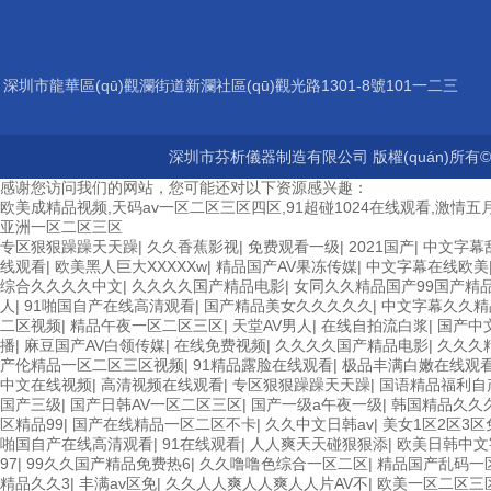
深圳市龍華區(qū)觀瀾街道新瀾社區(qū)觀光路1301-8號101一二三
層
深圳市芬析儀器制造有限公司 版權(quán)所有©2
感谢您访问我们的网站，您可能还对以下资源感兴趣：
欧美成精品视频,天码av一区二区三区四区,91超碰1024在线观看,激情五月
亚洲一区二区三区
专区狠狠躁躁天天躁
|
久久香蕉影视
|
免费观看一级
|
2021国产
|
中文字幕
线观看
|
欧美黑人巨大XXXXXw
|
精品国产AV果冻传媒
|
中文字幕在线欧美
综合久久久久中文
|
久久久久国产精品电影
|
女同久久精品国产99国产精
人
|
91啪国自产在线高清观看
|
国产精品美女久久久久久
|
中文字幕久久精
二区视频
|
精品午夜一区二区三区
|
天堂AV男人
|
在线自拍流白浆
|
国产中
播
|
麻豆国产AV白领传媒
|
在线免费视频
|
久久久久国产精品电影
|
久久久
产伦精品一区二区三区视频
|
91精品露脸在线观看
|
极品丰满白嫩在线观
中文在线视频
|
高清视频在线观看
|
专区狠狠躁躁天天躁
|
国语精品福利自
国产三级
|
国产日韩AV一区二区三区
|
国产一级a午夜一级
|
韩国精品久久
区精品99
|
国产在线精品一区二区不卡
|
久久中文日韩av
|
美女1区2区3
啪国自产在线高清观看
|
91在线观看
|
人人爽天天碰狠狠添
|
欧美日韩中文
97
|
99久久国产精品免费热6
|
久久噜噜色综合一区二区
|
精品国产乱码一
精品久久3
|
丰满av区免
|
久久人人爽人人爽人人片AV不
|
欧美一区二区三