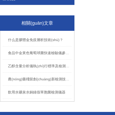
相關(guān)文章
什么是膠體金免疫層析技術(shù)？
食品中金黃色葡萄球菌快速檢驗儀參數(shù)介紹
乙醇含量分析儀執(zhí)行標準及檢測范圍
農(nóng)藥殘留創(chuàng)新檢測技術(shù)
飲用水礦泉水銅綠假單胞菌檢測儀器