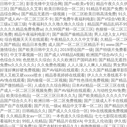
日韩中文二区
|
影音先锋中文综合网
|
国产vv欧美v专区
|
精品午夜久久久
三区
|
国产精品久久艾草
|
欧美日韩综合一区二区
|
91精品手机国产免费
|
品综合网tv
|
国产精品无遮挡一级视频
|
一区二区欧美日韩高清免费
|
91
国产成人AV一区二区三区不卡
|
国产免费午夜福利电影
|
国产V综合V欧美
三级a三级三级
|
午夜福利久久久噜久噜久久综合
|
精品国产精品乱码不9
久久久久精品免费免费ai
|
久久99国产精一区二区三区
|
色狠狠一区二区
区免费
|
精品午夜福利电影片
|
国产偷国产偷精品高清
|
男人J进入女人P
6
|
综合视频天天天在线观看
|
午夜精品久久久久中文字幕
|
久精品一区二
久国产精品
|
精品日本免费
|
成人国产一区二区三区精品不卡
|
www.国产
激情综合
|
国产欧美日韩中文久久
|
2019理论国产一级
|
国产特级片免费看
专区
|
中文字幕视频一区
|
国产成人VR精品A视频
|
欧洲国产综合AV久久
|
色综合久99
|
色悠悠久久综合
|
久久久欧洲日产国码农村
|
国产精品无遮挡
免费tv久久久久久久
|
久久免费色视频
|
人人人澡人人爽人人精品
|
男女男
好涨好爽好硬免费视频
|
国产AV福利在线观看
|
久久久久国产精品嫩草影
黑人又粗又硬xxxxx喷水
|
精品香蕉婷婷在线观看
|
伊人久久大香线蕉不卡
AV免在线观看
|
国内偷窥一区二区视频
|
国产性色强伦免费视频
|
国产精品
国产微拍精品一区
|
人成在久久综合网站
|
日本AⅤ精品一区二区三区在线
产成人一区二区三区视频免费
|
国产AV福利在线观看
|
人与动牲交AV免费
品
|
欧美综合精品
|
一区二区三区日本久久九
|
国产欧美精品久久久久久TV
品国产综合久久不
|
欧洲日韩一区二区免费视频
|
国产三级成人不卡在线
国产自产在线观看
|
国产片乱一级a
|
精品中文字幕一区二区
|
国产精品扒
产一区二区
|
日韩精品久久
|
国产成人久久综合一区
|
99r在线视频免费视
看
|
久久精品美女av一区二区
|
一本色道久久综合精品
|
七七七影院在线观
看福利大全
|
99乱人伦精品
|
国产精品片在线ⅤA
|
中文乱人伦动漫
|
伊久线
精品一区二区免费16
|
国产农村妇女精品久久
|
色噜噜狠狠一区二区三区
|