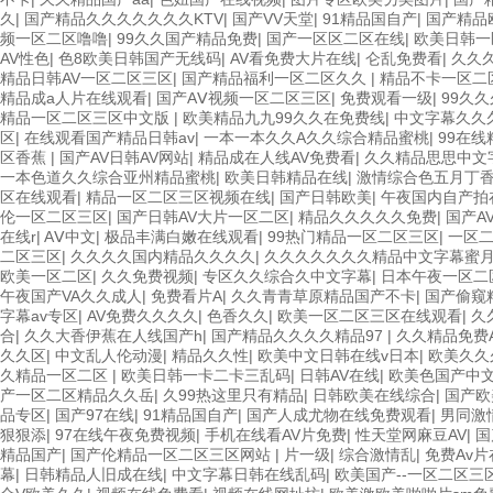
久
|
国产精品久久久久久久久KTV
|
国产VV天堂
|
91精品国自产
|
国产精品
频一区二区噜噜
|
99久久国产精品免费
|
国产一区区二区在线
|
欧美日韩一
AV性色
|
色8欧美日韩国产无线码
|
AV看免费大片在线
|
仑乱免费看
|
久久
精品日韩AV一区二区三区
|
国产精品福利一区二区久久
|
精品不卡一区二
精品成a人片在线观看
|
国产AⅤ视频一区二区三区
|
免费观看一级
|
99久久
精品一区二区三区中文版
|
欧美精品九九99久久在免费线
|
中文字幕久久
区
|
在线观看国产精品日韩av
|
一本一本久久A久久综合精品蜜桃
|
99在
区香蕉
|
国产AV日韩AV网站
|
精品成在人线AV免费看
|
久久精品思思中文
一本色道久久综合亚州精品蜜桃
|
欧美日韩精品在线
|
激情综合色五月丁
区在线观看
|
精品一区二区三区视频在线
|
国产日韩欧美
|
午夜国内自产拍
伦一区二区三区
|
国产日韩AV大片一区二区
|
精品久久久久久免费
|
国产A
在线r
|
AⅤ中文
|
极品丰满白嫩在线观看
|
99热门精品一区二区三区
|
一区
二区三区
|
久久久久国内精品久久久久
|
久久久久久久久精品中文字幕蜜
欧美一区二区
|
久久免费视频
|
专区久久综合久中文字幕
|
日本午夜一区二
午夜国产VA久久成人
|
免费看片A
|
久久青青草原精品国产不卡
|
国产偷窥
字幕av专区
|
AV免费久久久久
|
色香久久
|
欧美一区二区三区在线观看
|
久
合
|
久久大香伊蕉在人线国产h
|
国产精品久久久久精品97
|
久久精品免费
久久区
|
中文乱人伦动漫
|
精品久久性
|
欧美中文日韩在线v日本
|
欧美久久
久精品一区二区
|
欧美日韩一卡二卡三乱码
|
日韩AV在线
|
欧美色国产中
产一区二区精品久久岳
|
久99热这里只有精品
|
日韩欧美在线综合
|
国产欧
品专区
|
国产97在线
|
91精品国自产
|
国产人成尤物在线免费观看
|
男同激
狠狠添
|
97在线午夜免费视频
|
手机在线看AV片免费
|
性天堂网麻豆AV
|
国
精品国产
|
国产伦精品一区二区三区网站
|
片一级
|
综合激情乱
|
免费Av
幕
|
日韩精品人旧成在线
|
中文字幕日韩在线乱码
|
欧美国产--一区二区三