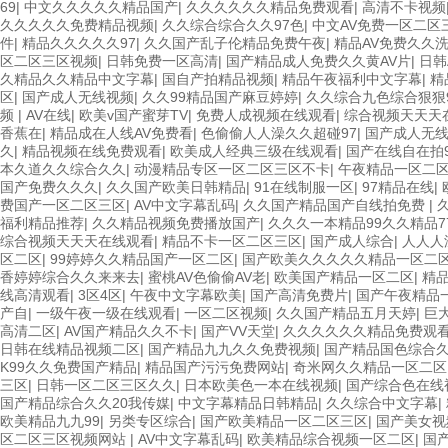
69
|
中文久久久久久精品国产
|
久久久久久久精品免费观看
|
高清不卡视频
久久久久久免费精品视频
|
久久综合综合久久97色
|
中文AV免费一区二区
件
|
精品久久久久久97
|
久久国产乱子伦精品免费午夜
|
精品AV免费久久
区二区三区视频
|
日韩免费一区高清
|
国产精品成人免费久久黄AV片
|
日韩
久精品久久精品中文字幕
|
国自产拍精品视频
|
精品午夜福利中文字幕
|
精
区
|
国产成人无线视频
|
久久99精品国产麻豆婷婷
|
久久综合九色综合狠狠
频
|
AV在线
|
欧美v国产蜜芽TV
|
免费人成视频在线观看
|
综合视频天天天
香蕉在
|
精品成在人线AV免费看
|
色偷偷人人澡久久超碰97
|
国产成人无
久
|
精品视频在线免费观看
|
欧美成人经典三级在线观看
|
国产在线自在拍
本久道久久综合久久
|
动漫精品专区一区二区三区不卡
|
午夜精品一区二
国产免费久久久
|
久久国产欧美日韩精品
|
91在线制服一区
|
97精品在线
|
费国产一区二区三区
|
AV中文字幕乱码
|
久久国产精品国产自线拍免费
|
福利精品推荐
|
久久精品视频免费播放国产
|
久久久一本精品99久久精品7
综合视频天天天在线观看
|
精品不卡一区二区三区
|
国产成人综合
|
人人人
区二区
|
99婷婷久久精品国产一区二区
|
国产欧美久久久久久精品一区二
香婷婷综合久久来来去
|
蜜桃AV色偷偷AV老
|
欧美国产精品一区二区
|
精
线高清观看
|
3区4区
|
午夜中文字幕欧美
|
国产高清免费片
|
国产午夜精品
产自
|
一级午夜一级在线观看
|
一区二区视频
|
久久国产精品五月天婷
|
巨大
高清二区
|
AV国产精品久久不卡
|
国产VV天堂
|
久久久久久久精品免费观
日韩在线精品视频二区
|
国产精品九九久久免费视频
|
国产精品国色综合
K99久久免费国产精品
|
精品国产污污免费网站
|
奇米网久久精品一区二区
三区
|
日韩一区二区三区久久
|
日本欧美色一本在线视频
|
国产综合色在线
国产精品综合久久20我传媒
|
中文字幕精品日韩精品
|
久久综合中文字幕
|
欧美精品九九99
|
另类专区综合
|
国产欧美精品一区二区三区
|
国产美女视
区二区三区视频网站
|
AV中文字幕乱码
|
欧美精品综合视频一区二区
|
国