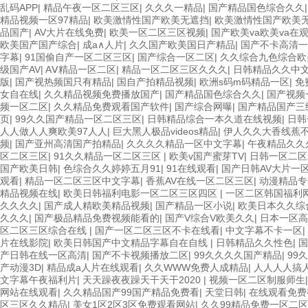
乱码APP
|
精品午夜一区二区三区
|
久久久一精品
|
国产精品国色综合久久
精品视频一区97精品
|
欧美激情性国产欧美无遮挡
|
欧美激情性国产欧美
品国产
|
AV大片在线免费
|
欧美一区二区三区视频
|
国产欧美va欧美va在
欧美国产国产综合
|
成a∧人片
|
久久国产欧美国日产精品
|
国产不卡高清一
字幕
|
91国偷自产一区二区三区
|
国产综合一区二区
|
久久综合九色综合欧
级国产AV
|
AⅤ精品一区二区
|
精品一区二区三区久久久
|
日韩精品久久中
版
|
国产视热频国只有精品
|
国自产拍精品视频
|
欧洲s码m码精品一区
|
免
女自在线
|
久久精品视频免费播放国产
|
国产精品国色综合久久
|
国产视频
频一区二区
|
久久精品免费观看国产软件
|
国产综合网曝
|
国产精品国产三
页
|
99久久国产精品一区二区三区
|
日韩精品综合一本久道在线视频
|
日韩
人人做人人爽欧美97人人
|
巨大黑人极品videos精品
|
伊人久久大香线蕉
频
|
国产亚州高清国产拍精品
|
久久久久精品一区中文字幕
|
午夜精品久久
区二区三区
|
91久久精品一区二区三区
|
欧美v国产蜜芽TV
|
日韩一区二区
国产欧美日韩
|
色综合久久婷婷五月91
|
91在线观看
|
国产日韩AV大片一
观看
|
精品一区二区三区中文字幕
|
香蕉AV在线一区二区三区
|
动漫精品专
精品视频在线
|
欧美日韩福利电影一区二区三区四区
|
一区二区韩国福利
久久久久
|
国产成人精欧美精品视频
|
国产精品一区小说
|
欧美日本久久综
久久久
|
国产极品精品免费视频能看的
|
国产V综合V欧美久久
|
日本一区高
区二区三区综合在线
|
国产一区二区三区不卡在线看
|
中文字幕不卡一区
|
片在线影院
|
欧美日韩国产中文精品字幕自在自线
|
日韩精品久久性色
|
国
产日韩在线一区高清
|
国产不卡视频播放二区
|
99久久久久国产精品
|
99
产动漫3D
|
精品成a人片在线观看
|
久久WWW免费人成精品
|
人人人人搞
文字幕午夜福利片
|
天天躁夜夜躁天干天干2020
|
视频一区二区制服师生
网站在线观看
|
久久精品国产99国产精品免费看
|
天堂日韩
|
在线观看免费
区三区久久精品
|
美女1区2区3区免费观看网站
|
久久99精品免费一区二区