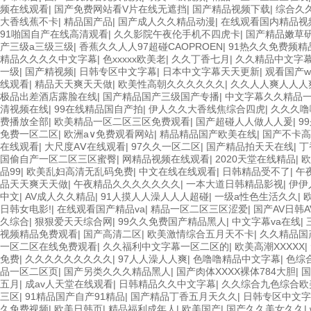
频在线观看
|
国产免费网站看V片在线无遮挡
|
国产精品视频下载
|
综合久
大香线蕉不卡
|
精品国产品
|
国产成人久久精品动漫
|
在线观看国内精品视
91啪国自产在线高清观看
|
久久影院午夜伦手机不四虎卡
|
国产精品嫩草
产三级a三级三级
|
香蕉久久人人97超碰CAOPROEN
|
91热久久免费频精
精品久久久久中文字幕
|
色xxxxx欧美老
|
久久丁香七月
|
久久精品中文字
一级
|
国产精视频
|
日韩专区中文字幕
|
日本中文字幕天天更新
|
观看国产w
线观看
|
精品天天爽天天做
|
欧美性高朝久久久久久久
|
久久人人爽人人人
极品出差酒店露脸在线
|
国产精品国产三级国产专播
|
中文字幕久久精品
清视频在线
|
99在线精品国自产拍
|
伊人久久大香线焦综合四虎
|
久久久噜
费播放全部
|
欧美精品一区二区三区免费观看
|
国产超碰人人做人人爰
|
9
免费一区二区
|
欧洲a∨免费观看网站
|
精品精品国产欧美在线
|
国产不卡高
在线观看
|
大尺度AⅤ在线观看
|
97久久一区二区
|
国产精品拍天天在线
|
丁
国偷自产一区二区三区蜜臀
|
网精品视频在线观看
|
2020天堂在线精品
|
欧
品99
|
欧美乱妇高清无乱码免费
|
中文在线在线观看
|
日韩精品受不了
|
午
品天天爽天天做
|
午夜精品久久久久久久久
|
一本大道日韩精品影视
|
伊伊
中文
|
AV成人久久精品
|
91人摸人人澡人人人超碰
|
一级a性色生活久久
|
日韩女电影!
|
在线观看国产精品va
|
精品一区二区三区涩爱
|
国产AV日韩A
久综合
|
狠狠爱天天综合网
|
99久久免费国产精品黑人
|
中文字幕va在线
|
视频精品免费观看
|
国产高清二区
|
欧美激情综合五月天不卡
|
久久精品国
一区二区在线免费观看
|
久久福利中文字幕一区二区的
|
欧美高潮XXXXX
|
免费
|
久久久久久久久久久
|
97人人澡人人爽
|
色噜噜精品中文字幕
|
色综
品一区二区页
|
国产另类久久久精品黑人
|
国产肉体XXXX裸体784大胆
|
国
五月
|
成av人天堂在线观看
|
日韩精品久久中文字幕
|
久久综合九色综合欧
三区
|
91精品国产自产91精品
|
国产精品丁香五月天久久
|
日韩专区中文字
久免费视频
|
欧美日韩页
|
精品福利成年人
|
欧美国产
|
国产久久美女久久
|