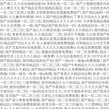
国产成人久久综合碰碰动漫3d
|
亚欧乱色一区二区
|
国产小视频你懂的在
人人爽天天3
|
国产精品宾馆在线精品酒店
|
日本一区二区
|
人与动牲交AV
一区二区三区黑人免费
|
女明星黄网站色视频免费国产
|
国产精品福利一
观看
|
久久嫩草AV蜜桃
|
99久久国产精品免费热6
|
丁香五月综合久久激情
国产在线视频一区二区三区
|
国内精品久久久久伊人AV
|
大伊香蕉精品视
卡久久欣赏网
|
片一级
|
国产精品国产欧美综合一区
|
高清精品综合一区二
内一区二区三区
|
国产成人久久精品动漫
|
AAA级久久久精品片
|
国内精品
区小说
|
青春草原在线
|
久久精品国厂二区
|
高清不卡视频
|
久久欧美国产
精品性高朝久久久久久久
|
极品出差酒店露脸在线
|
天天躁狠狠躁狠狠躁
91精品国产综合久久不
|
女人被做到高潮免费视频
|
日韩精品久久中文字
区
|
国产无套码AⅤ在线观看
|
久久久久久精品免费s
|
91精品免费观看
|
视
级
|
国产剧情精品一区二区
|
视频在线观看免费版
|
一区二区免费视
|
精品
裸体艺术
|
久久久久久精品一级免费
|
久久综合激激的五月天
|
337P日
国产精品电影
|
国语精品福利自产拍
|
国产一级a毛一级做a免费视频
|
国
二区三区
|
国产欧美精品区一区二区三区
|
N国产午夜精品久久久久婷婷
|
影院
|
综合久久精品
|
国产精品99精品
|
97热久久免费频精品99
|
色8欧美
视频
|
曰韩一级毛一欧美一级a免费
|
国产香蕉久久精品综合网
|
欧美一区
久久久久久久
|
久久久综合香蕉尹人综合网
|
欧美大XXXX高水
|
久久综合色
一区二区三区
|
三级带网站
|
思99热精品久久只有精品
|
国产婷婷综合在线
久88
|
激情动图欧美一区二区
|
国产午夜精品一区二区三
|
久久久久国产精
天使综合一区二区
|
一级a性色生活片久久
|
中文字幕欧美专区
|
国产高清
视
|
亚汌国产一区二区三区
|
日本乱人伦精品免费观看
|
麻豆一区二区
|
91
合
|
国产成人鲁鲁免费视频
|
国产精品一区二区第四页
|
国产精品一区二区
精品乱
|
99精品免费观看视
|
欧美日韩一区二区三区麻豆
|
十八禁网站
|
国
不卡
|
久久精品国产aa
|
色妞国产在线视频
|
图片专区欧美另类图片
|
国产