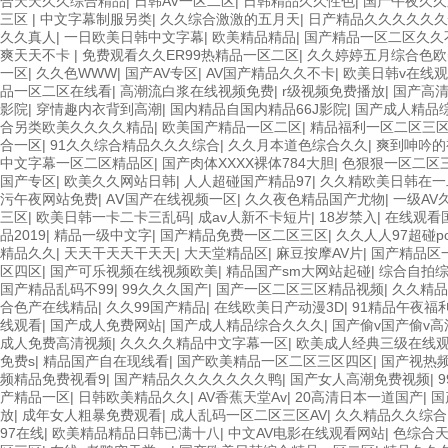
合天天久久综合精品
|
日韩AV一区二区
|
日韩精品久久性色
|
国产午夜久久
三区
|
中文字幕制服另类
|
久久综合激激的五月天
|
日产精品久久久久久久
久久真人
|
一日欧美日韩中文字幕
|
欧美精品精品
|
国产精品一区二区久久
爽天天不卡
|
免费观看久久ER99热精品一区二区
|
久久婷婷五月综合色欧
一区
|
久久色WWW
|
国产AV专区
|
AV国产精品久久不卡
|
欧美日韩v在线
品一区二区在线看
|
高潮流白浆在线视频免费
|
r级视频免费播放
|
国产高
影院
|
穿情趣内衣背到高潮
|
国内精品自国内精品66J影院
|
国产成人精品
合另类欧美久久久久精品
|
欧美国产精品一区二区
|
精品福利一区二区三
合一区
|
91久久综合精品久久久综合
|
久久月本道色综合久久
|
爽到呻吟的
中文字幕一区二区精品区
|
国产肉体XXXX裸体784大胆
|
色狠狠一区二区
国产专区
|
欧美久久网站日韩
|
人人超碰国产精品97
|
久久精欧美日韩在一
污午夜网站免费
|
AⅤ国产在线视频一区
|
久久夜色精品国产尤物
|
一级AV
三区
|
欧美日韩一卡二卡三乱码
|
成av人新不卡短片
|
18岁禁入
|
在线观看
品2019
|
精品一级中文字
|
国产精品免费一区二区三区
|
久久人人97超碰po
精品久久
|
天天干天天干天天
|
大天堂精品区
|
麻豆按摩AV片
|
国产精品区
区四区
|
国产可乐视频在线视频欧美
|
精品国产sm大网站起碰
|
综合自拍
国产精品乱码不99
|
99久久久国产
|
国产一区二区三区精品视频
|
久久精品
合色产在线精品
|
久久99国产精品
|
在线欧美日产动漫3D
|
91精品午夜福
线观看
|
国产成人免费网站
|
国产成人精品综合久久久
|
国产偷v国产偷v高
成人免费高清视频
|
久久久久精品中文字幕一区
|
欧美成人经典三级在线
免费s
|
精品国产自在现线看
|
国产欧美精品一区二区三区四区
|
国产视热
频精品免费视看9
|
国产精品久久久久久久久鸭
|
国产女人高潮免费视频
|
产精品一区
|
日韩欧美精品久久
|
AV香蕉天堂Av
|
20高清日本一道国产
|
国
放
|
成年女人粗暴免费观看
|
成人乱码一区二区三区AV
|
久久精品久久综合
97在线
|
欧美精品精品日韩已满十八
|
中文AV电影在线观看网站
|
色综合