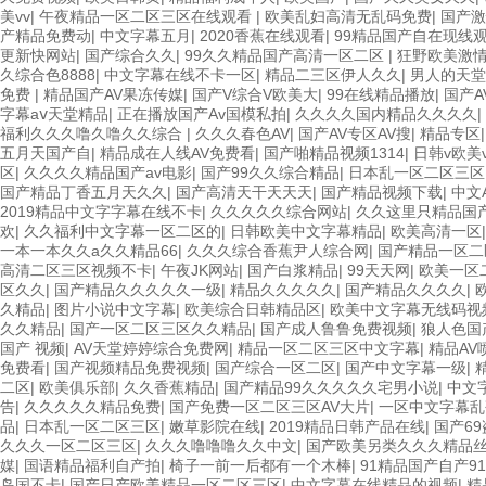
美vv
|
午夜精品一区二区三区在线观看
|
欧美乱妇高清无乱码免费
|
国产激
产精品免费动
|
中文字幕五月
|
2020香蕉在线观看
|
99精品国产自在现线
更新快网站
|
国产综合久久
|
99久久精品国产高清一区二区
|
狂野欧美激情
久综合色8888
|
中文字幕在线不卡一区
|
精品二三区伊人久久
|
男人的天堂
免费
|
精品国产AV果冻传媒
|
国产V综合V欧美大
|
99在线精品播放
|
国产A
字幕aⅴ天堂精品
|
正在播放国产Av国模私拍
|
久久久久国内精品久久久久
|
福利久久久噜久噜久久综合
|
久久久春色AV
|
国产AV专区AV搜
|
精品专区
五月天国产自
|
精品成在人线AV免费看
|
国产啪精品视频1314
|
日韩v欧美v
区
|
久久久久精品国产av电影
|
国产99久久综合精品
|
日本乱一区二区三区
国产精品丁香五月天久久
|
国产高清天干天天天
|
国产精品视频下载
|
中文
2019精品中文字字幕在线不卡
|
久久久久久综合网站
|
久久这里只精品国产
欢
|
久久福利中文字幕一区二区的
|
日韩欧美中文字幕精品
|
欧美高清一区
一本一本久久a久久精品66
|
久久久综合香蕉尹人综合网
|
国产精品一区二
高清二区三区视频不卡
|
午夜JK网站
|
国产白浆精品
|
99天天网
|
欧美一区
区久久
|
国产精品久久久久久一级
|
精品久久久久久
|
国产精品久久久久
|
久精品
|
图片小说中文字幕
|
欧美综合日韩精品区
|
欧美中文字幕无线码视
久久精品
|
国产一区二区三区久久精品
|
国产成人鲁鲁免费视频
|
狼人色国
国产 视频
|
AV天堂婷婷综合免费网
|
精品一区二区三区中文字幕
|
精品AV
免费看
|
国产视频精品免费视频
|
国产综合一区二区
|
国产中文字幕一级
|
二区
|
欧美俱乐部
|
久久香蕉精品
|
国产精品99久久久久久宅男小说
|
中文
告
|
久久久久久精品免费
|
国产免费一区二区三区AV大片
|
一区中文字幕乱
品
|
日本乱一区二区三区
|
嫩草影院在线
|
2019精品日韩产品在线
|
国产6
久久久一区二区三区
|
久久久噜噜噜久久中文
|
国产欧美另类久久久精品
媒
|
国语精品福利自产拍
|
椅子一前一后都有一个木棒
|
91精品国产自产9
岛国不卡
|
国产日产欧美精品一区二区三区
|
中文字幕在线精品的视频
|
精