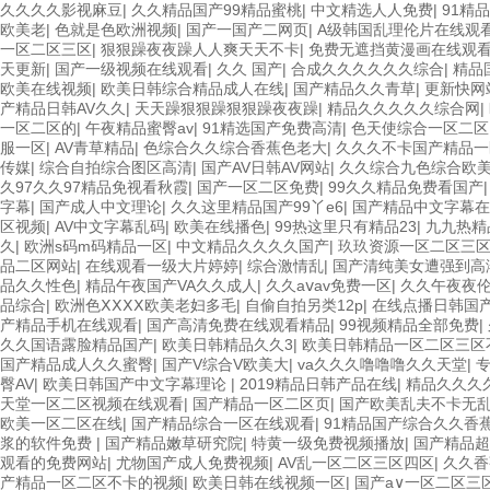
久久久久影视麻豆
|
久久精品国产99精品蜜桃
|
中文精选人人免费
|
91精
欧美老
|
色就是色欧洲视频
|
国产一国产二网页
|
A级韩国乱理伦片在线观
一区二区三区
|
狠狠躁夜夜躁人人爽天天不卡
|
免费无遮挡黄漫画在线观
天更新
|
国产一级视频在线观看
|
久久 国产
|
合成久久久久久久综合
|
精品
欧美在线视频
|
欧美日韩综合精品成人在线
|
国产精品久久青草
|
更新快网
产精品日韩AV久久
|
天天躁狠狠躁狠狠躁夜夜躁
|
精品久久久久久综合网
|
一区二区的
|
午夜精品蜜臀av
|
91精选国产免费高清
|
色天使综合一区二区
服一区
|
AV青草精品
|
色综合久久综合香蕉色老大
|
久久久不卡国产精品一
传媒
|
综合自拍综合图区高清
|
国产AV日韩AV网站
|
久久综合九色综合欧
久97久久97精品免视看秋霞
|
国产一区二区免费
|
99久久精品免费看国产
字幕
|
国产成人中文理论
|
久久这里精品国产99丫e6
|
国产精品中文字幕在
区视频
|
AV中文字幕乱码
|
欧美在线播色
|
99热这里只有精品23
|
九九热精
久
|
欧洲s码m码精品一区
|
中文精品久久久久国产
|
玖玖资源一区二区三
品二区网站
|
在线观看一级大片婷婷
|
综合激情乱
|
国产清纯美女遭强到高
品久久性色
|
精品午夜国产VA久久成人
|
久久aⅴav免费一区
|
久久午夜夜
品综合
|
欧洲色ⅩⅩⅩⅩ欧美老妇多毛
|
自偷自拍另类12p
|
在线点播日韩国
产精品手机在线观看
|
国产高清免费在线观看精品
|
99视频精品全部免费
|
久久国语露脸精品国产
|
欧美日韩精品久久3
|
欧美日韩精品一区二区三区
国产精品成人久久蜜臀
|
国产V综合V欧美大
|
va久久久噜噜噜久久天堂
|
臀AV
|
欧美日韩国产中文字幕理论
|
2019精品日韩产品在线
|
精品久久久
天堂一区二区视频在线观看
|
国产精品一区二区页
|
国产欧美乱夫不卡无
欧美一区二区在线
|
国产精品综合一区在线观看
|
91精品国产综合久久香
浆的软件免费
|
国产精品嫩草研究院
|
特黄一级免费视频播放
|
国产精品超
观看的免费网站
|
尤物国产成人免费视频
|
AV乱一区二区三区四区
|
久久香
产精品一区二区不卡的视频
|
欧美日韩在线视频一区
|
国产a∨一区二区三