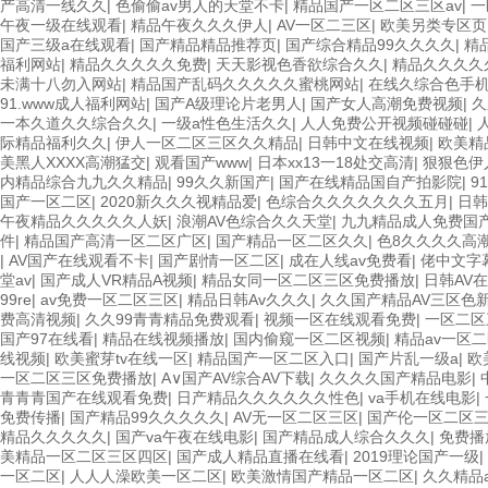
产高清一线久久
|
色偷偷av男人的天堂不卡
|
精品国产一区二区三区av
|
一
午夜一级在线观看
|
精品午夜久久久伊人
|
AV一区二三区
|
欧美另类专区页
国产三级a在线观看
|
国产精品精品推荐页
|
国产综合精品99久久久久
|
精
福利网站
|
精品久久久久久免费
|
天天影视色香欲综合久久
|
精品久久久久
未满十八勿入网站
|
精品国产乱码久久久久久蜜桃网站
|
在线久综合色手
91.www成人福利网站
|
国产A级理论片老男人
|
国产女人高潮免费视频
|
久
一本久道久久综合久久
|
一级a性色生活久久
|
人人免费公开视频碰碰碰
|
际精品福利久久
|
伊人一区二区三区久久精品
|
日韩中文在线视频
|
欧美精
美黑人XXXX高潮猛交
|
观看国产www
|
日本xx13一18处交高清
|
狠狠色伊
内精品综合九九久久精品
|
99久久新国产
|
国产在线精品国自产拍影院
|
9
国产一区二区
|
2020新久久久视精品爱
|
色综合久久久久久久久五月
|
日
午夜精品久久久久久人妖
|
浪潮AV色综合久久天堂
|
九九精品成人免费国
件
|
精品国产高清一区二区广区
|
国产精品一区二区久久
|
色8久久久久高
|
AV国产在线观看不卡
|
国产剧情一区二区
|
成在人线av免费看
|
佬中文字
堂av
|
国产成人VR精品A视频
|
精品女同一区二区三区免费播放
|
日韩AV
99re
|
av免费一区二区三区
|
精品日韩Av久久久
|
久久国产精品AV三区色
费高清视频
|
久久99青青精品免费观看
|
视频一区在线观看免费
|
一区二区
国产97在线看
|
精品在线视频播放
|
国内偷窥一区二区视频
|
精品av一区
线视频
|
欧美蜜芽tv在线一区
|
精品国产一区二区入口
|
国产片乱一级a
|
欧
一区二区三区免费播放
|
A∨国产AV综合AV下载
|
久久久久国产精品电影
|
青青青国产在线观看免费
|
日产精品久久久久久久性色
|
va手机在线电影
|
免费传播
|
国产精品99久久久久久
|
AV无一区二区三区
|
国产伦一区二区
精品久久久久久
|
国产va午夜在线电影
|
国产精品成人综合久久久
|
免费播
美精品一区二区三区四区
|
国产成人精品直播在线看
|
2019理论国产一级
|
一区二区
|
人人人澡欧美一区二区
|
欧美激情国产精品一区二区
|
久久精品