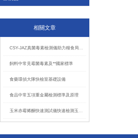
相關文章
CSY-JAZ真菌毒素檢測儀助力糧食局夏糧安全儲備
飼料中常見霉菌毒素及**國家標準
食藥環偵大隊快檢室基礎設備
食品中常五項重金屬檢測標準及原理
玉米赤霉烯酮快速測試儀快速檢測玉米、飼料中赤霉烯酮含量