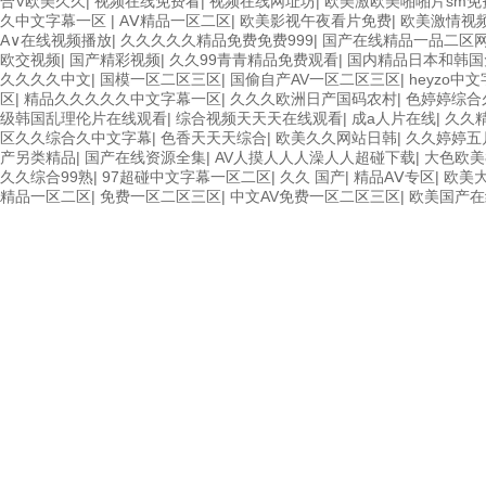
合V欧美久久
|
视频在线免费看
|
视频在线网址坊
|
欧美激欧美啪啪片sm免
久中文字幕一区
|
AⅤ精品一区二区
|
欧美影视午夜看片免费
|
欧美激情视
A∨在线视频播放
|
久久久久久精品免费免费999
|
国产在线精品一品二区
欧交视频
|
国产精彩视频
|
久久99青青精品免费观看
|
国内精品日本和韩国
久久久久中文
|
国模一区二区三区
|
国偷自产AV一区二区三区
|
heyzo中
区
|
精品久久久久久中文字幕一区
|
久久久欧洲日产国码农村
|
色婷婷综合
级韩国乱理伦片在线观看
|
综合视频天天天在线观看
|
成a人片在线
|
久久
区久久综合久中文字幕
|
色香天天天综合
|
欧美久久网站日韩
|
久久婷婷五
产另类精品
|
国产在线资源全集
|
AV人摸人人人澡人人超碰下载
|
大色欧美
久久综合99熟
|
97超碰中文字幕一区二区
|
久久 国产
|
精品AⅤ专区
|
欧美
精品一区二区
|
免费一区二区三区
|
中文AV免费一区二区三区
|
欧美国产在