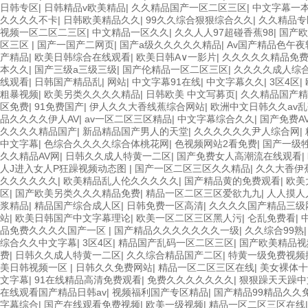
日韩专区
|
日韩精品v欧美精品
|
久久精品国产一区二区三区
|
中文字幕一
久久久久不卡
|
日韩欧美精品久久
|
99久久综合狠狠综合久久
|
久久精品专
视频一区二区二三区
|
中文精品一区久久
|
久久人人97超碰香蕉98
|
国产
区三区
|
国产一国产二网页
|
国产a级久久久久久精品
|
Av国产精品色午夜
产精品
|
欧美日韩综合在线观看
|
欧美日韩A∨一影片
|
久久久久久精品免
本久久
|
国产三级a三级三级
|
国产伦精品一区二区三区
|
久久久久成人综
线观看
|
日韩国产精品乱
|
网站
|
中文字幕91在线
|
中文字幕久久
|
3区4区
|
粗暴视频
|
欧美另类久久久久精品
|
日韩欧美 中文写募页
|
久久精品国产精
区免费
|
91免费国产
|
伊人久久大香线蕉综合网站
|
欧洲中文日韩久久av
品久久久久伊人AV
|
av一区二区三区精品
|
中文字幕综合久久
|
国产免费A
久久久久精品国产
|
新品精品国产男人的天堂
|
久久久久久久尹人综合网
|
中文字幕
|
色综合久久久久综合体桃花网
|
色视频网站2看免费
|
国产一级
久久精品AV网
|
日韩久久成人特黄一二区
|
国产免费女人高潮流在线观看
|
人J进入女人P狂躁视频动态图
|
国产一区二区三区久久精品
|
久久大香伊
久久久久久久
|
欧美精品乱人伦久久久久久
|
国产精品黄的免费观看
|
欧美
区
|
国产欧美另类久久久精品免费
|
精品一区二区三区爱欲九九
|
人人摸人
浆精品
|
精品国产综合成人区
|
日韩免费一区高清
|
久久久久国产精品三级
站
|
欧美日韩国产中文字幕理论
|
欧美一区二区三区黑人污
|
仑乱免费看
|
品免费久久久久国产一区
|
国产精品久久久久久久久一级
|
久久综合99熟
综合久久中文字幕
|
3区4区
|
精品国产乱码一区二区三区
|
国产欧美精品视
费
|
日韩久久成人特黄一二区
|
久久综合精品国产二区
|
特黄一级免费视频
美日韩视频一区
|
日韩久久免费网站
|
精品一区二区三区在线
|
美女裸体十
文字幕
|
91在线精品高清免费观看
|
免费久久久久久久久
|
狠狠躁天天躁中
在线观看国产精品日韩av
|
视频福利国产专区精品
|
国产精品99精品久久
字幕综合
|
国产在线观看免费视频
|
欧美一级视频
|
精品一区二区三区在线