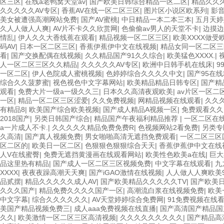
区三区
|
在线a老鸭窝天堂av
|
国产欧美日韩综合精品一区二区
|
精品久久
久久久久久AV专区
|
香蕉AV在线一区二区三区
|
图片区小说区欧系列
|
影
美女被遭强高潮网站免费
|
国产AV蜜桃
|
中日精品一本二本三本
|
五月天婷
久人人做人人爽
|
AV片不卡久久欣赏网
|
色偷偷av男人的天堂不卡
|
边摸边
情乱
|
伊人久久大香线蕉在观看
|
精品视频一区二区三区
|
欧美XXXX做受
码AV
|
日本一区二区三区
|
香蕉伊蕉伊中文在线视频
|
精品女同一区二区三
看
|
国产交换配偶在线视频
|
久久精品国产91久久综合
|
欧美猛色XXXX.
|
人一区二区三区久久精品
|
久久久久久AV专区
|
欧洲中日韩手机在线床
|
9
一区二区
|
伊人色院成人蜜桃视频
|
色婷婷综合久久久久中文
|
国产95在
综合久久菠萝蜜
|
视色视色中文字幕网站
|
欧美精品精品日韩专区
|
国产精
观看
|
免费大片一级a一级久久三
|
日本久久高清夜观欧美
|
av片区一区二
一区
|
精品一区二区三区涩爱
|
久久免费视频
|
网精品视频在线观看
|
久久
有精品8
|
欧美国产综合欧美视频
|
国产成人精品A视频一区
|
免费观看久久
2018国产
|
另类日韩国产综合
|
精品国产午夜福利精品推荐
|
一区二区在
a一片成人不卡.
|
久久久久久精品免费免费R
|
色视频网站2看免费
|
另类专
久高清
|
国产真人视频免费
|
男女啪啪高清无遮挡免费观看
|
一区二区三区
区二区的
|
欧美日一区二区
|
色狠狠色狠狠综合天天
|
香蕉伊蕉伊中文在线
人V在线蜜臀
|
免费无遮挡黄漫画在线观看网站
|
欧美性色欧美a在线
|
巨大
品这里热有精品
|
国产成人一区二区三区视频免费
|
中文字幕在线观看
|
九
XXXX
|
夜夜夜躁高潮天天爽
|
国产iGAO激情在线视频
|
人人做人人爽欧美
品贰摆
|
精品久久久久久成人AV
|
国产欧美精品久久久久久TV
|
国产欧美
久久久国产
|
精品免费久久久久国产一区
|
高潮流白浆在线视频免费
|
欧美
中文字幕
|
综合久久久久久久
|
AV天堂婷婷综合免费网
|
91免费视频在线
美国产精品视频免费三
|
成人aaa免费视频在线直播
|
国产高清国产精品国
久久
|
欧美激情一区二区三区高清视频
|
久久久久久久久久久
|
国产精品高