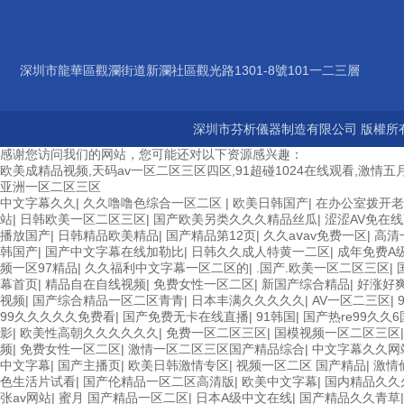
深圳市龍華區觀瀾街道新瀾社區觀光路1301-8號101一二三層
深圳市芬析儀器制造有限公司 版權所有
感谢您访问我们的网站，您可能还对以下资源感兴趣：
欧美成精品视频,天码av一区二区三区四区,91超碰1024在线观看,激情五月
亚洲一区二区三区
中文字幕久久
|
久久噜噜色综合一区二区
|
欧美日韩国产
|
在办公室拨开老
站
|
日韩欧美一区二区三区
|
国产欧美另类久久久精品丝瓜
|
涩涩AV免在
播放国产
|
日韩精品欧美精品
|
国产精品第12页
|
久久aⅴav免费一区
|
高清
韩国产
|
国产中文字幕在线加勒比
|
日韩久久成人特黄一二区
|
成年免费A
频一区97精品
|
久久福利中文字幕一区二区的
|
.国产.欧美一区二区三区
|
幕首页
|
精品自在自线视频
|
免费女性一区二区
|
新国产综合精品
|
好涨好
视频
|
国产综合精品一区二区青青
|
日本丰满久久久久久
|
AV一区二三区
|
99久久久久久免费看
|
国产免费无卡在线直播
|
91韩国
|
国产热re99久久
影
|
欧美性高朝久久久久久久
|
免费一区二区三区
|
国模视频一区二区三区
频
|
免费女性一区二区
|
激情一区二区三区国产精品综合
|
中文字幕久久网
中文字幕
|
国产主播页
|
欧美日韩激情专区
|
视频一区二区 国产精品
|
激情
色生活片试看
|
国产伦精品一区二区高清版
|
欧美中文字幕
|
国内精品久久
张av网站
|
蜜月 国产精品一区二区
|
日本A级中文在线
|
国产精品久久青草