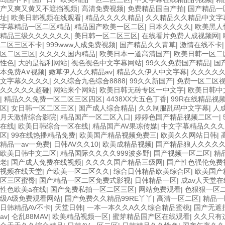
产又爽又黄又不遮挡视频
|
高清免费视频
|
免费精品国自产拍
|
国产精品一
址
|
欧美日韩视频在线观看
|
精品久久久久精品
|
久久精品久久精品中文字
字幕精品一区二区精品
|
精品国产欧美一区二区
|
日本久久久久
|
欧美黑人
精品三级久久久久久久
|
美日韩一区二区三区
|
在线看片免费人成视频网
|
二区三区不卡
|
999www人成免费视频
|
国产精品久久青草
|
激情在线不卡
区二区三区
|
久久久久国内精品
|
欧美日本一道高清国产
|
欧美日韩一区二
性色
|
大的是福利网站
|
视色视色中文字幕网站
|
99久久免费国产精品
|
国
本免费A∨视频
|
嫩草伊人久久精品av
|
精品久久伊人中文字幕
|
久久久久
文字幕久久久久
|
久久综合九色综合8888
|
99久久新国产
|
免费一区二区
久久久久久超碰
|
网站来个网站
|
欧美日韩无砖专区一中文字
|
欧美日韩中
|
精品久久免费一区二区三区四区
|
4438XX大五色丁香
|
99R在线精品视
区
|
女日韩一区二区三区
|
国产成人综合精品
|
久久制服乱码中文字幕
|
人
月天激情综合影院
|
精品国产一区二区入口
|
婷婷色国产精品视频二区一
|
在线
|
欧美日韩综合一区在线
|
精品国产AV果冻传媒
|
中文字幕精品久久久
区
|
99在线热播精品免费
|
欧美国产精品视频免费三
|
欧美久久网站日韩
|
精品一av一免费
|
日韩AV久久10
|
欧美成精品视频
|
国产精品狼人久久久
欧美日韩中文二区
|
精品国际久久久久999波多野
|
国产视频一区二区
|
精
老
|
国产成人免费在线视频
|
久久久久国产精品三级网
|
国产性色强伦免费
视频在线天堂
|
产欧美一区二区久久
|
综合日韩精品欧美综合区
|
欧美国产
区三区蜜臀
|
国产精品一区二区免费式影视
|
日韩精品一区
|
成av人天堂
性色欧美a在线
|
国产免费私拍一区二区三区
|
网站免费观看
|
色狠狠一区
级A级免费观看网站
|
国产免费久久精品99RE丫丫
|
高清一区二区
|
精品一
日韩精品AV不卡
|
天堂日韩
|
一本一本久久A久久综合精品蜜桃
|
国产无遮
av
|
仑乱88MAV
|
欧美精品视频一区
|
蜜芽精品国产区在线观看
|
久久只有