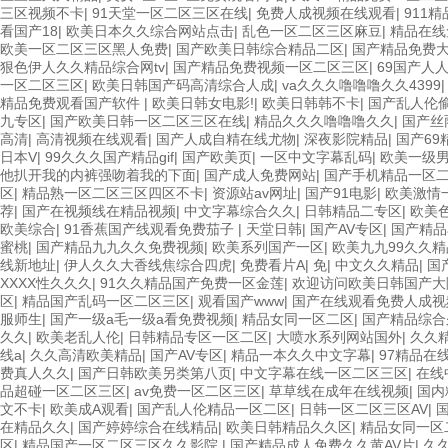
三区视频不卡
|
91天堂一区二区三区在线
|
免费人成视频在线观看
|
911
看国产18
|
欧美日本久久综合网站点击
|
乱色一区二区三区麻豆
|
精品在线
欧美一区二区三区黑人免费
|
国产欧美日韩综合精品二区
|
国产精品免费
狠色伊人久久精品综合网tv
|
国产精品免费视频一区二区三区
|
69国产人
一区二区三区
|
欧美日韩国产码高清综合人成
|
va久久久噜噜噜久久4399
精品免费观看国产软件
|
欧美日韩女电影!
|
欧美日韩韩不卡
|
国产乱人伦
九专区
|
国产欧美日韩一区二区三区在线
|
精品久久久噜噜噜久久
|
国产丝
高清
|
高清视频在线观看
|
国产人成自精在线尤物
|
深夜影院精品
|
国产69
日本V
|
99久久久国产精品gif
|
国产欧美页
|
一区中文字幕乱码
|
欧美一级
他扒开我的内裤强吻着我的下面
|
国产成人免费网站
|
国产手机精品一区
区
|
精品熟一区二区三区四区不卡
|
资源站av网址
|
国产91电影
|
欧美激情
荐
|
国产在视频线在精品视频
|
中文字幕综合久久
|
日韩精品二专区
|
欧美
欧美综合
|
91香蕉国产线观看免费茄子
|
天堂日韩
|
国产AV专区
|
国产精品
蜜桃
|
国产精品九九久久免费视频
|
欧美系列国产一区
|
欧美九九99久久精
线新地址
|
伊人久久大香线焦综合四虎
|
免费看片A
|
免
|
中文久久精品
|
国
XXXX性久久久
|
91久久精品国产免费一区金莲
|
欢迎访问欧美日韩国产大
区
|
精品国产乱码一区二区三区
|
观看国产www
|
国产在线观看免费人成视
服师生
|
国产一级a毛一级a看免费视频
|
精品女同一区二区
|
国产精品综合
久久
|
欧美老乱人伦
|
日韩精品专区一区二区
|
大喷水系列网站国外
|
久久
线a
|
久久高清欧美精品
|
国产AV专区
|
精品一本久久中文字幕
|
97精品在
费真人久久
|
国产日韩欧美另类第八页
|
中文字幕在线一区二区三区
|
在线
品超碰一区二区三区
|
av免费一区二区三区
|
草草线在成年在线视频
|
国内
文不卡
|
欧美成A观看
|
国产乱人伦精品一区二区
|
日韩一区二区三区AV
|
在精品久久
|
国产婷婷综合在线精品
|
欧美日韩精品久久区
|
精品女同一区
区
|
精品国产一区二区三区久久影院
|
国产精品成人免费久久黄AV片
|
久