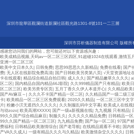
深圳市龍華區觀瀾街道新瀾社區觀光路1301-8號101一二三層
深圳市芬析儀器制造有限公司 版權所有
感谢您访问我们的网站，您可能还对以下资源感兴趣：
欧美成精品视频,天码av一区二区三区四区,91超碰1024在线观看,激情五月
亚洲一区二区三区
欧美中文日本久久
|
日韩免费
|
思思99思思久久新精品
|
免费在线看
|
国产
费
|
无人区在线影院免费高清
|
国产日韩欧美另类第八页
|
√天堂资源地址
卡在线观看
|
精品综合精品自拍日韩
|
成人久久
|
国产精品嫩草久久久久
|
区二区
|
国内精品自国内精品66J影院
|
久久999精品国产只有精品
|
欧美
区二区三区
|
欧美另类专区页
|
五月丁香久久伊人本道开心
|
久久精品欧美
国产AV麻豆～
|
久久久不卡国产精品一区二区
|
久久精品国产一级二级三
卡
|
欧美精品一区二区三区免费观看
|
2020久久精品
|
一区二区三区中文字
片
|
粉嫩小泬无遮挡久久久久久
|
久久制服乱码中文字幕
|
欧美成人在线视
与动zozo
|
欧美高潮XXXXX
|
国产一级a新视频在线
|
九九视频 只有精品
|
99久久国产综合精品麻豆
|
制服久久
|
久久久久久精品免费
|
日韩精品一区
99久久国产精品一区二区三区
|
九九精品免费
|
国产3p一区二区
|
97国产
费福利
|
日韩精品欧美激情综合
|
国产老导航
|
在线精品观看不卡欧
|
国内
产VA久久成人
|
一级有精品久久久与久精品
|
欧美激情杂交久久久久
|
日韩