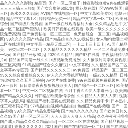
品久久久久久影院
|
精品页
|
国产一区二区狠干
|
性夜影院爽黄e爽在线观
人人人人搞人人摸9
|
国产女合集第6部1集
|
樱花草在线社区WWW韩国
|
三区
|
高水久久久影院
|
AⅤ国产在线视频一区
|
中文字幕欧美专区
|
他扒开
噜
|
精品中文字幕1区
|
婷婷综合另类一区
|
精品中文字幕一区二区
|
欧美日
综合
|
国产特级片免费看
|
国产一级在线观看福利大全
|
久久精品思思中文
品一区二区国产馆蜜桃
|
欧美日韩视频在线观看
|
欧美一级久久久久久久
院免费高清
|
国产免费私拍一区二区三区
|
色天使综合一区二区
|
精品视频
区
|
99久久久久国产精品
|
国产精品综合久久20我传媒
|
女人和拘做受全程
二区在线观看
|
中文字幕一精品无线二区
|
一卡二卡三卡四卡
|
Av国产精
美、另类日本一区二区
|
久久精品久久久久久久精品
|
一区二区高清免费
一级a
|
国产精品开放90后
|
2020久久精品
|
国产97在线看
|
午夜福利精品
片a
|
精品国产高清一线久久
|
r级视频免费播放
|
女人被做到高潮免费视频
区三区高清
|
91精品国产综合久久麻豆
|
中文字幕欧
|
久久精品国产区二区
文字幕av专区页
|
国产精品久久久久久曰
|
aⅴ免费区
|
精品国产一区二区三
99久久综合狠狠综合久久
|
伊人久久大香线新地址
|
一级av久久精品
|
日韩
为你收集久久五月天婷婷
|
AV大片在线免费
|
99r在线视频免费视频免
|
国
A∨一影片
|
日日噜噜夜夜狠狠视频欧美人
|
国产综合一区二区三区
|
欧美整
看一区二区
|
中文一区二区视频在线
|
五月丁香久久伊人本道开心
|
欧美国
国产精品久久久久
|
日韩精品欧美激情综合
|
久久精品人人爽人人爽
|
视频
字幕人成乱码
|
精品国产福利盛宴在线观看
|
久久精品免费不卡
|
日本熟中
保工程有限公司
|
97精品碰碰视频精品碰碰
|
色妞国产在线视频
|
国产一国
品视频
|
99久久国产精品免费福利
|
国产精久久久久久久
|
国产欧美日韩久
久久99国产精一区二区三区
|
人人人澡人人爽人人精品
|
久久午夜夜伦鲁
国产成人精品久久久久精品日日
|
一区二区三区在线视频
|
国产精品视频
观看黄
|
香蕉久久久久久
|
2021国产
|
国产在线视频一区二区
|
国产在线精