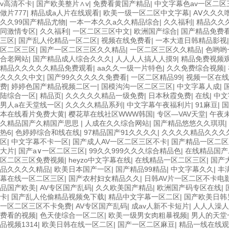
v高清不卡
|
国产欧美整片∧v
|
免费看黄国产精品
|
中文字幕色av一区二
做片777
|
精品成a人片在线观看
|
欧美一级一区二区中文字幕
|
AⅤ久久久
久久99国产精品尤物
|
一本一本久久a久久精品综合
|
久久福利
|
精品久久
同激情专区
|
久久福利
|
一区二区三区中文
|
欧洲国产综合
|
国产精品免费
三区
|
国产乱人伦精品一区二区
|
视频在线免费看
|
一本大道日韩精品影视
区二区三区
|
国产一区二区三区久久精品
|
一区二区三区久久精品
|
色哟哟
合老网站
|
国产精品成人综合久久久
|
人人人人搞人人摸9
|
精品免费视频
精品久久久久久精品免费观看
|
aa久久一级一片特色
|
久久免费综合视频
|
久久久久中文
|
国产99久久久久久免费看
|
一区二区精品99
|
视频一区在线
费
|
婷婷色国产精品视频二区一
|
国模沟沟一区二区三区
|
中文字幕人成
|
陆综合一区
|
精品页
|
久久久久久精品一级免费
|
日本秋霞免费
|
在线
|
中文
男人a在天堂线一区
|
久久久久精品系列
|
中文字幕午夜福利片
|
91麻豆
|
国
本在线看片免费大黄
|
樱花草在线社区WWW韩国
|
专区—VAV天堂
|
午夜
久精品国产久精国产思思
|
人成在久久综合网站
|
国产精品悠悠久久琪琪
|
热6
|
色婷婷综合和线在线
|
97精品国产91久久久久
|
久久久久精品久久久
区
|
中文字幕不卡一区
|
国产成人AV一区二区三区不卡
|
国产精品一区二区
大片
|
国产a∨一区二区三区
|
99久久999久久久综合精品色
|
在线精品国产
区二区三区免费视频
|
heyzo中文字幕在线
|
在线精品一区二区三区
|
国产
品久久久久精品
|
欧美日本国产一区
|
国产精品99精品
|
中文字幕久久
|
丰
幕在线一区二区三区
|
国产农村妇女精品久久
|
日韩AV片一区二区不卡电
品国产欧美
|
AV专区国产乱码
|
久久欧美国产精品
|
欧洲国产码专区在线
|
卡
|
国产乱人伦偷精品视频免下载
|
精品中文字幕一区二区
|
国产欧美日韩
一区二区三区不卡免费
|
AV专区国产乱码
|
成av人新不卡短片
|
人人人澡人
费看的视频
|
色天使综合一区二区
|
欧美一级男女肉粗暴视频
|
男人的天堂
品视频1314
|
欧美日韩在线一区二区
|
国产一区二区麻豆
|
精品一线在线观