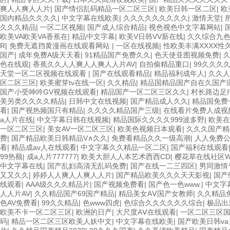
爽人人爽人人片
|
国产情侣乱码精品一区二区三区
|
欧美日韩一区二区
|
欧
国内精品久久久久
|
中文字幕在线欧美
|
久久久久久久久久久
|
激情天堂
|
久久久精品
|
一区二区视频
|
国产成人综合精品
|
视色视色中文字幕网站
|
欧美VA欧美VA香蕉在
|
精品中文字幕
|
欧美V日韩VV新在线
|
久久综合九色
R
|
免费无遮挡黄漫画在线观看网站
|
一区在线视频
|
性欧美丰满XXXX性
国产
|
成年免费A级天天看
|
91精品国产免费久久
|
色天使亚图视频免费
|
色在线观
|
香蕉久久人人爽人人爽人人片AV
|
自拍偷精品重口
|
99久久久
天堂一区二区视频在线观看
|
国产在线观看精品
|
精品福利成年人
|
久久人
区二区三区
|
欧美蜜芽tv在线一区
|
久久精品
|
精品国精品国产自在久国产
国产小受呻吟GV视频在线观看
|
精品国产一区二区三区久久
|
村长路边足
美另类久久久久精品
|
日韩中文在线视频
|
国产精品成人久久
|
精品国免费
看
|
国产视热频国只有精品
|
久久久久精品国产三级
|
在线看片免费人成视
a人片在线
|
中文字幕日韩在线视频
|
精品国际久久久久999波多野
|
欧美在
一区二区三区
|
美女AV一区二区三区
|
欧美色视频日本观看
|
久久久国产精
费
|
国产精品欧美日韩精品V∧久久
|
免费看精品久久一级高潮
|
人人免费
看
|
精品成av人在线观看
|
中文字幕久久精品一区二区
|
国产福利在线观看
99热额
|
成a人片777777
|
欧美大胆人人本艺术西西CD
|
樱花草在线社区
中文字幕在线
|
国产乱妇高清无乱码免费
|
国产在线一二三四区
|
男同激情
又又久久
|
婷婷人人爽人人爽人人片
|
国产精品欧美久久久天天影视
|
国产
线观看
|
AAA级久久久精品片
|
国产视频免费看
|
国产色一色www.
|
中文字
人人片AV
|
久久精品国产69国产精品
|
精品美女AⅤ国产女教师
|
久久精品
色AV免费看
|
99久久精品
|
色www四虎
|
色综合久久久久久久综合
|
极品出
欧美不卡一区二区三区
|
欧洲的日产
|
大尺度AⅤ在线观看
|
一区二区三区
码
|
精品一区二区三区欧美人妖中文
|
中文字幕在线欧美
|
国产欧美日韩v