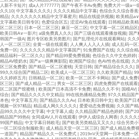
人新不卡短片
|
成a人片777777
|
国产午夜不卡Av免费
|
免费大片一级a一
久久10
|
中文字幕久久久久
|
久久久久精品中文字幕
|
色综合久久综合香蕉
精品
|
久久久久久久久精品中文字幕蜜月
|
精品在线提供视频
|
欧美精品a
文字幕欧美日韩专区
|
色爱综合区五
|
涩涩AV免在线观看
|
日韩精品欧美精
区二区三区
|
日本一区二区三区
|
麻豆一区二区
|
中文字幕一区二区精品区
欧美日韩A∨一影片
|
a级免费真人久久
|
国产三级在线观看播放视频
|
国产
韩国产一级A
|
图片专区欧美另类图片
|
国产乱理伦片在线观看网站
|
久久
人一区二区三区
|
全黄一级在线观看
|
人人爽人人入人人插
|
成人乱码一区
免费一区
|
久久久久久久精品中文字幕国产
|
91免费国产在线
|
久久综合精
精品福利一区二区久久
|
国产精品99爱免费视频
|
色综合久久中文色婷婷
|
精品AV喷奶水
|
国产a一级爽爽影院
|
欧洲国产综合
|
色AV性色在线观
|
久
区三区免费爱
|
国产精品一区二区蜜桃
|
天堂日韩
|
国产精品综合久久久
|
99久久综合国产精品二区
|
欧美成人一区二区三区
|
久久欧美国产精品
|
9
久久婷婷五月
|
日韩精品一区二区
|
欧美一区二区不卡网站
|
国产成人免费
区三区
|
国产成人精品一区二
|
男女一区二区三区
|
四虎免费国产在线观看
区二区国产馆蜜桃
|
欧美国产日本高清不卡免费
|
精品久久不卡
|
国模AV
|
综合
|
国产精品久久久久中文精品
|
99在线热播精品免费
|
97久久精品国
本色
|
中文字幕五月
|
国产精品久久久Av
|
日本欧美日韩中文
|
欧美国产日
视频一区97精品
|
精品成人网久久久久久
|
爱爱动态免费视频
|
久久国产精
品99久久久久中文字幕
|
中文字幕人成
|
久久精品国产精品色婷婷
|
国产20
精品国产99热6
|
女同成AV人片在线观看
|
伊伊人成综合人网香
|
久久久久
99国产精品
|
中文字幕日韩欧毛
|
国产欧美另类精品又又久久
|
综合另类小
一区二区综合制服欧美
|
成人精品天堂一区二区三区
|
国产成人精品免费
一道国产
|
精品国产精品久久一区免费式
|
2019nV天堂网一日本免费一