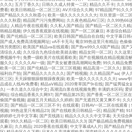
久久久
|
五月丁香久久
|
日韩久久成人特黄一二区
|
精品久久不卡
|
久久99
费看
|
欧美日韩精品一区二区三区
|
AⅤ片综合久久网
|
97精品国产91久久
国产精品久久久久秋霞小
|
欧美一级久久久久久久久大
|
玖玖资源一区二
久久久秋霞
|
精品国产污污免费网站
|
久久夜色精品AV三区
|
久久99热6
品乱
|
人精品午夜在线观看
|
久久私人国产精品
|
国产精品一区二区久久精
韩精品视频
|
伊久线香蕉观新在线视频
|
国产一区二区麻豆
|
本道综合精品
看
|
国产伦精品一区二区三区
|
欧美日韩国产精品自在自线
|
中文字幕日韩
国产成人免费高清视频网址
|
vA不卡无马
|
葡京99热这里只有精品
|
色偷偷
情另类图区
|
欧美国产精品va在线观看
|
国产热re99久久6国产精品
|
国产
清综合人成
|
久久综合九色综合欧美就去吻
|
精品女同一区二区
|
久久这里
费视频牛牛
|
免费一级欧美片在线观看欧美
|
国产在视频线在精品视频流
服久久
|
久久久久AV一级
|
国产美女被遭强高潮网站免费
|
99久久精品免
欧美一区二区
|
国产伦精品一区二区三区视频
|
精品高清一二区久久
|
新国
福利自产拍
|
国产精品久久久久久久
|
国产精视频
|
久久精品国产aa
|
伊人
区三区
|
天天躁狠狠躁狠狠躁夜夜躁
|
欧美一级久久久久久久久大
|
www
品成在人线AV免费看
|
精品aⅤ精品
|
2020青草国产9r在线
|
国产猛男猛女
久
|
一本久道久久综合中文
|
高潮流白浆在线视频免费
|
丰满奶水区码
|
爱
网站
|
综合精品香蕉久久网97
|
国产精品第25页
|
国产香蕉一区二区三区在
偷国产偷视频
|
超碰五月天精品久久婷婷
|
国产无遮挡又黄又爽不卡
|
久久
区页
|
国产精品一区二区三区不卡
|
在线观看
|
日韩AV一区二区在线观看
|
视频
|
99热这里只有精品23
|
国产在线欧美日韩精品一区
|
精品国产精
|
9
婷婷婷七月中文字幕
|
国产页线路1
|
精品久久久久久中文字幕
|
天天综合
观看
|
99久久精品一区二区
|
欧美日韩精品久久3
|
国产极品精品免费视频
久麻豆
|
久久精品
|
2020香蕉在线观看
|
中文字幕成A人片
|
国产精品自产
区
|
精品专区久久下载
|
日本久久高清夜观欧美
|
国产精品久久久久久久久