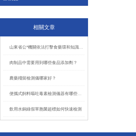
相關文章
山東省公*機關依法打擊食藥環和知識產權領域犯罪 保障復工復產
肉制品中需要用到哪些食品添加劑？
農藥殘留檢測儀哪家好？
便攜式飼料嘔吐毒素檢測儀器有哪些優勢
飲用水銅綠假單胞菌超標如何快速檢測