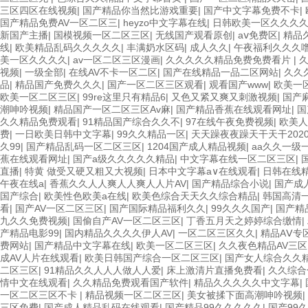
三区四区在线视频
|
国产精品你当然比游戏重要
|
国产中文字幕免费不卡
|
国产精品免费AV一区二区三
|
heyzo中文字幕在线
|
日韩欧美一区久久久
新国产主播
|
国模视频一区二区三区
|
无线国产观看原创
|
aⅴ免费区
|
精品
线
|
欧美精品乱码久久久久久
|
丰满奶水区码
|
成人久久
|
午夜福利久久久
美一区久久久久
|
av一区二区三区漫画
|
久久久久久精品免费免费看片
|
视频
|
一级全部
|
在线AV不卡一区二区
|
国产在线精品一品二区网站
|
久久
品
|
精品国产免费久久久
|
国产一区二区三区观看
|
观看国产www
|
欧美一
欧美一区二区三区
|
99re这里只有精品6
|
又色又紧又爽又刺激视频
|
国产
潮呻吟视频
|
精品国产一区二区三区Av麻
|
国产精品香蕉在线观看网址
|
国
久久精品免费观看
|
91精品国产综合久久不
|
97在线午夜免费视频
|
欧美人
费
|
一日欧美日韩中文字幕
|
99久久精品一区
|
天天躁夜夜躁天干天干202
久99
|
国产精品乱码一区二区三区
|
1204国产成人精品视频
|
aa久久一级
蕉在线观看网址
|
国产a级久久久久久精品
|
中文字幕在线一区二区三区
|
直播
|
特黄 做受又硬又粗又大视频
|
日本中文字幕a∨在线观看
|
日韩在线
午夜在线a
|
香蕉久久人人爽人人爽人人片AV
|
国产精品综合小说
|
国产成
国产综合
|
欧美性色欧美a在线
|
欧美色综合天天久久综合精品
|
韩国高清
看
|
国产AV一区二区三区
|
国产国际精品福利久久
|
99久久久国产
|
国产精
九久久免费视频
|
国偷自产AV一区二区三区
|
丁香五月天之婷婷综合缴情
|
产精品电影99
|
国内精品久久久久伊人AV
|
一区二区三区久久
|
精品AⅤ专
费网站
|
国产精品中文字幕在线
|
欧美一区二区三区
|
久久夜色精品AV三区
成AV人片在线观看
|
欧美日韩国产综合一区二区三区
|
国产女人综合久久
二区三区
|
91精品久久人人人做人人爱
|
床上激清片直播免费看
|
久久综合色
情中文在线观看
|
久久精品免费观看国产软件
|
精品久久久久久中文字幕
|
一区二区三区不卡
|
精品视频一区二区三区
|
美女被揉下面高潮呻吟视频
|
三区免费
|
国产成人精品乱码在线观看
|
国产精品99久久久久久
|
国产99