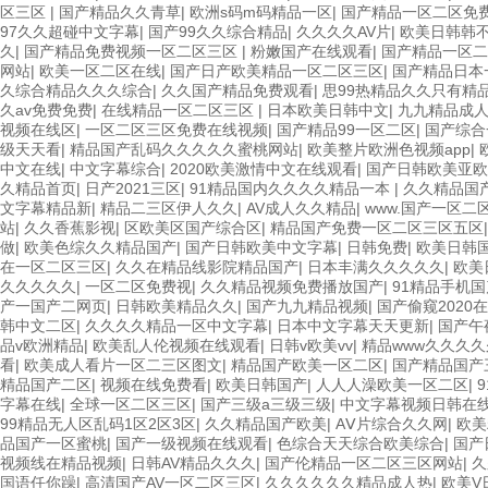
区三区
|
国产精品久久青草
|
欧洲s码m码精品一区
|
国产精品一区二区免
97久久超碰中文字幕
|
国产99久久综合精品
|
久久久久AV片
|
欧美日韩韩
久
|
国产精品免费视频一区二区三区
|
粉嫩国产在线观看
|
国产精品一区二
网站
|
欧美一区二区在线
|
国产日产欧美精品一区二区三区
|
国产精品日本
久综合精品久久久综合
|
久久国产精品免费观看
|
思99热精品久久只有精
久av免费免费
|
在线精品一区二区三区
|
日本欧美日韩中文
|
九九精品成
视频在线区
|
一区二区三区免费在线视频
|
国产精品99一区二区
|
国产综合
级天天看
|
精品国产乱码久久久久久蜜桃网站
|
欧美整片欧洲色视频app
|
中文在线
|
中文字幕综合
|
2020欧美激情中文在线观看
|
国产日韩欧美亚欧
久精品首页
|
日产2021三区
|
91精品国内久久久久精品一本
|
久久精品国
文字幕精品新
|
精品二三区伊人久久
|
AV成人久久精品
|
www.国产一区二
站
|
久久香蕉影视
|
区欧美区国产综合区
|
精品国产免费一区二区三区五区
做
|
欧美色综久久精品国产
|
国产日韩欧美中文字幕
|
日韩免费
|
欧美日韩
在一区二区三区
|
久久在精品线影院精品国产
|
日本丰满久久久久久
|
欧美
久久久久久
|
一区二区免费视
|
久久精品视频免费播放国产
|
91精品手机
产一国产二网页
|
日韩欧美精品久久
|
国产九九精品视频
|
国产偷窥2020
韩中文二区
|
久久久久精品一区中文字幕
|
日本中文字幕天天更新
|
国产午
品v欧洲精品
|
欧美乱人伦视频在线观看
|
日韩v欧美vv
|
精品www久久久久
看
|
欧美成人看片一区二三区图文
|
精品国产欧美一区二区
|
国产精品国产
精品国产二区
|
视频在线免费看
|
欧美日韩国产
|
人人人澡欧美一区二区
|
字幕在线
|
全球一区二区三区
|
国产三级a三级三级
|
中文字幕视频日韩在
99精品无人区乱码1区2区3区
|
久久精品国产欧美
|
AⅤ片综合久久网
|
欧美
品国产一区蜜桃
|
国产一级视频在线观看
|
色综合天天综合欧美综合
|
国产
视频线在精品视频
|
日韩AV精品久久久
|
国产伦精品一区二区三区网站
|
久
国语任你躁
|
高清国产AV一区二区三区
|
久久久久久久精品成人热
|
欧美V