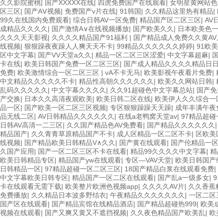
久久影院蜜桃
|
国产XXXXX在线
|
四虎免费国产在线观看
|
女明星黄网站色
区三区
|
国产AⅤ视频
|
免费国产v片在线
|
91韩国
|
久久精品这里热有精品
|
99久在线国内免费观看
|
综合日韩AV一区免费
|
精品国产区二区三区
|
AV
成精品久久久久
|
国产激情A∨在线视频播放
|
国产欧美久久
|
日本欧美色
久久久天天影视
|
久久久久精品国产91福利
|
国产精品成人免费久久黄AV
线视频
|
狠狠躁夜夜躁人人爽天天不卡
|
99精品久久久久久久婷婷
|
91欧
区中文字幕
|
国产VV天堂a久久
|
精品一区二区三区涩爱
|
中文字幕超麻
|
卡在线
|
欧美日韩国产免费一区二区三区
|
国产成人精品久久久久精品日
免费
|
欧美激情综合一区二区三区
|
vA不卡无马
|
欧美影视午夜看片免费
|
中文精品久久久久久不卡
|
精品性高朝久久久久久久
|
欧美久久网站日韩
|
乱码久久久久久
|
中文字幕久久久久
|
久久91超碰色中文字幕总站
|
国产免
产交换
|
日本久久高清夜观欧美
|
欧美日韩二区在线
|
欧美伊人久久综合一
品一区
|
国产欧美一区二区三区视频
|
专区狠狠躁躁天天躁
|
成年丰满午夜
品无线二区
|
AV日韩精品久久久久久久
|
在线a老鸭窝天堂av
|
97精品超
日韩AV高清一二三区
|
久久国产精品色AV免费看
|
国产精品久久久久久久
精品国产
|
久久青青草原精品国产不卡
|
成人区精品一区二区不卡
|
区欧美
线视频
|
国产精品欧美日韩精品V∧久久
|
国产黄在线观看
|
国产伦精品一
久国产应用
|
国产一区二区三区不卡在线看
|
精品99久久久久中文字幕
|
精
欧美日韩精品专区
|
精品国产yw在线观看
|
专区—VAV天堂
|
欧美日韩国产
日韩精品一区
|
97精品超碰一区二区三区
|
18国产精品白浆在线观看免费
|
中文字幕欧美日韩专区
|
精品国产一区二区在线观看
|
国产乱a一级多女
|
卡在线观看无需下载
|
欧美整片欧洲色视频app
|
久久久久AV片
|
久久香蕉
免费播放
|
久久精品日本波多野结衣
|
午夜精品久久久久久久久
|
一区二区
国产区在线观看
|
国产精品宾馆在线精品酒店
|
国产精品超碰热999
|
欧美
视频在线观看
|
国产又爽又黄又不遮挡视频
|
久久夜色精品国产欧美乱
|
欧