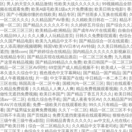
区
|
男人的天堂久久精品激情
|
性欧美大战久久久久久久
|
99视频精品全
频在线观看免费
|
欧美A级毛欧美1级a大片免费播放
|
欧美日韩女电影!
|
香
区
|
国产小视频你懂的在线欧美
|
精品专区
|
国产丝雨多人互换在线观看
|
一区二区久久久
|
久久精品国产AV香蕉
|
久久精欧美日韩在一二区
|
精品不
频一区二区
|
国产精品久久久久久不卡
|
久久婷婷五月综合
|
国产综合久久
一区二区三区三区
|
欧美精品v欧洲精品
|
国产成年AⅤ片在线观看
|
自偷自
久精品99人人
|
久久人搡人人玩精品首页
|
日韩久久免费影院观看
|
色综合
久久国产精品电影
|
欧美九九精品中文不卡
|
国产精品综合一区在线观看
|
女人添高潮的视频嗯啊
|
韩国V欧美VV日本V
|
AⅤ特级
|
久久美日韩精品久
遮挡
|
激情com
|
国产婷婷综合在线精品
|
国内精品久久久久久久影视麻豆
在线精品专区
|
国产精品宾馆在线精品酒店
|
一区二区三区免费
|
九九视频
产这里有精品视频
|
国产精品99精品久久免费
|
欧美日韩国产一区二区三
精品一区二区三区AV同性
|
69堂国产成人精品视频不卡
|
欧美成人一区二
本久道久久综合中文
|
视色视色中文字幕网站
|
国产精品一国产精品
|
国产
成人午夜视频在线
|
片一级
|
中文字幕国产在线
|
中日精品一本二本三本
|
三区在线
|
韩国高清一区二区午夜
|
国模沟沟一区二区三区
|
我们在线观看
久精品免费观看
|
久久精品人人爽人人爽
|
精品免费视频观看视频
|
久久男
做性无遮挡免费视频
|
欧美日本国产
|
国产精品丁香五月天久久
|
欧美日韩
清av一区二区
|
在线久综合色手机
|
国产成人夜夜专区AV
|
久久精品国产9
年AⅤ片在线观看
|
免费一级欧美片在线观看欧美
|
99久久只有精品一级
|
看
|
国产猛男猛女超爽免费视频
|
久久丫一区二区
|
精品一区二区三区不卡
日韩不卡高清
|
国产页线路1
|
免费无遮挡黄漫画在线观看网站
|
狠狠色综
三级午夜三级午夜a影院
|
日韩精品青青久久久久久
|
av中文乱人伦在线r
|
国产欧美日韩
|
综合一区二区精品久久
|
久久精品中文字幕老司机
|
国产精
二区三区无
|
色综合久久精品中文字幕首页
|
国产一区二区精品久久岳
|