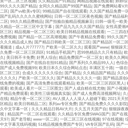
美一区二区三区视频
|
久久精品国产91精品
|
网精品视频在线观看
|
婷婷综
99久久久久国产精品
|
女同久久精品国产99国产精品
|
国产免费网站看V
二区
|
国产vv欧美v专区
|
99精品国产自在现线观看
|
久久国产精品免费一
国产乱码久久久久久蜜桃网站
|
日韩一区二区三区夜色视频
|
国产精品福
二区
|
99久久精品费精品
|
国产拍揄自揄精品视频麻豆
|
曰韩一级毛一欧美
久精品一区二区三区中文字幕
|
国产品九九久久久国产精品
|
女性高爱潮A
区三区
|
精品视频一区二区三区
|
欧美日韩精品视频在线观看
|
一二三四在
免费视频
|
国产精品一区二区高潮视频
|
国产午夜精品免费看
|
99久久国
久久久精品成人热
|
国产精品日韩欧美一区二区三区
|
国产精品区一区二
看频道
|
成a人片777777
|
产欧美一区二区久久
|
观看国产www
|
狠狠躁天
久免费一区二区三区四区
|
91精品手机国产
|
思99热精品久久只有精品
|
欧
久
|
美日韩不卡免费
|
好男人综合
|
精品免费国产一区二区女
|
欧美久久网
在线视频精品
|
国产在线自在拍91精品
|
国产系列久久精品99人人
|
色综合
国产成人免费视频99
|
欧美日本久久综合网站点击
|
丰满区五十路
|
一级在
区二区三区
|
合成久久久久久久综合
|
国产精品
|
久久精品国产精品
|
久久
久久久久
|
产欧美一区二区久久
|
国产精品久久久久久一级
|
国产精品原创
线免费的视频
|
国产高清免费在线观看精品
|
欧美一区二区三区四区黑人
|
观看
|
欧美成人看片一区二三区图文
|
国产人成自精在线尤物
|
国产小视频
产精品免费观看
|
欧美性三级视频真实版
|
国产成人免费高清视频网址
|
久
在线
|
精品午夜一区二区三区
|
AV人摸人人人澡人人超碰下载
|
2021天
区精品
|
欧美日韩精品二区
|
系列av专区免费
|
国产精品免费久久久久影院
久中文字幕一区
|
久久久精品日韩AV大片
|
久久五月天国产自
|
狠狠躁夜
视
|
精品国产一区二区在线观看
|
久久精品专区免费SWAG国产
|
国产在视
天97
|
国产老导航
|
www一区二区
|
一区二区三区在线视频
|
97在线视频
|
中文字幕无线码视频
|
51精品视频免费国产专区
|
VA专区国产乱码
|
国产