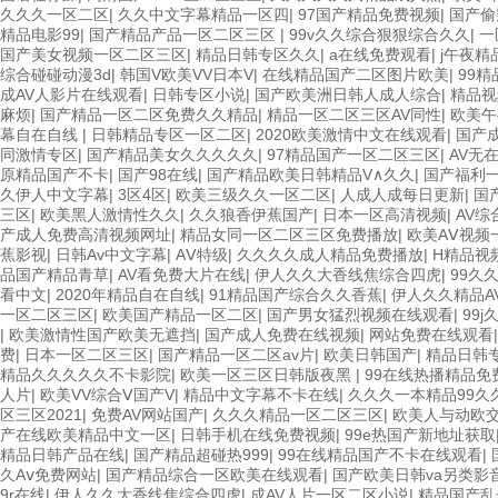
久久久一区二区
|
久久中文字幕精品一区四
|
97国产精品免费视频
|
国产偷
精品电影99
|
国产精品产品一区二区三区
|
99v久久综合狠狠综合久久
|
一
国产美女视频一区二区三区
|
精品日韩专区久久
|
a在线免费观看
|
j午夜精
综合碰碰动漫3d
|
韩国V欧美VV日本V
|
在线精品国产二区图片欧美
|
99
成AV人影片在线观看
|
日韩专区小说
|
国产欧美洲日韩人成人综合
|
精品视
麻烦
|
国产精品一区二区免费久久精品
|
精品一区二区三区AV同性
|
欧美午
幕自在自线
|
日韩精品专区一区二区
|
2020欧美激情中文在线观看
|
国产
同激情专区
|
国产精品美女久久久久久
|
97精品国产一区二区三区
|
AV无
原精品国产不卡
|
国产98在线
|
国产精品欧美日韩精品V∧久久
|
国产福利
久伊人中文字幕
|
3区4区
|
欧美三级久久一区二区
|
人成人成每日更新
|
国
三区
|
欧美黑人激情性久久
|
久久狼香伊蕉国产
|
日本一区高清视频
|
AV综
产成人免费高清视频网址
|
精品女同一区二区三区免费播放
|
欧美AⅤ视频
蕉影视
|
日韩Av中文字幕
|
AⅤ特级
|
久久久久成人精品免费播放
|
H精品视
品国产精品青草
|
AV看免费大片在线
|
伊人久久大香线焦综合四虎
|
99久
看中文
|
2020年精品自在自线
|
91精品国产综合久久香蕉
|
伊人久久精品A
一区二区三区
|
欧美国产精品一区二区
|
国产男女猛烈视频在线观看
|
99
|
欧美激情性国产欧美无遮挡
|
国产成人免费在线视频
|
网站免费在线观看
费
|
日本一区二区三区
|
国产精品一区二区av片
|
欧美日韩国产
|
精品日韩
精品久久久久久不卡影院
|
欧美一区三区日韩版夜黑
|
99在线热播精品免
人片
|
欧美VV综合Ⅴ国产V
|
精品中文字幕不卡在线
|
久久久一本精品99久
区三区2021
|
免费AV网站国产
|
久久久精品一区二区三区
|
欧美人与动欧
产在线欧美精品中文一区
|
日韩手机在线免费视频
|
99e热国产新地址获取
精品日韩产品在线
|
国产精品超碰热999
|
99在线精品国产不卡在线观看
|
久Aⅴ免费网站
|
国产精品综合一区欧美在线观看
|
国产欧美日韩va另类影
9r在线
|
伊人久久大香线焦综合四虎
|
成AV人片一区二区小说
|
精品国产乱