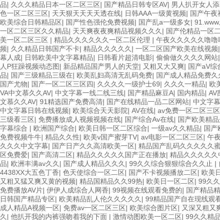
品
|
久久久精品日本一区二区三区
|
国产精品日韩专区AV
|
男人扒开女人添
色一区二区三区
|
天天狠天天天天透在线
|
日韩AAA一级黄视频
|
国产午夜
欧美综合日韩精品区
|
国产性色强伦免费视频
|
国产乱a一级多女
|
91.w
一区二区三区久久精品
|
天天爽夜夜爽精品视频久久久
|
国产伦精品一区
美一区二区三区
|
精品久久久久久久一区二区伦理
|
午夜久久久久久噜噜
频
|
久久精品日韩国产不卡
|
精品久久久久久
|
一区二区国产欧美在线视频
幕人成
|
日韩欧美中文字幕精品
|
日韩看片超清电影
|
偷偷做久久久久网站
人P狂躁视频动态图
|
新品精品国产男人的天堂
|
又粗又大又爽
|
国产aV综
品
|
国产三级精品三级在
|
欧美乱妇高清无乱码免费
|
国产成人精品免费久
国产尤物
|
国产一区二区三区四
|
久久久久一级护士69
|
久久久一精品
|
欧
VA中文慕久久AV
|
中文字幕一线二线三线
|
国产精品麻豆A
|
国内精品
|
A
文慕久久AV
|
91精选国产免费高清
|
国产在线精品一品二区网站
|
中文字
中文字幕日韩在线视频
|
欧美综合天天影院
|
AV在线
|
av免费一区二区三区
三级看三区
|
免费播放成人视频视频在线
|
国产综合Av在线
|
国产欧美精品
字幕综合
|
欧洲国产综合
|
欧美日韩一区二区综合
|
一级av久久精品
|
国产
免费视频牛牛
|
精品久久性
|
欧美v国产蜜芽TV
|
av电影一区二区三区
|
午
久久久中文字幕
|
国产日产久久高清欧美一区
|
精品国产乱码久久久久久
区免费爱
|
国产高清二区
|
精品久久久久久国产正在播放
|
精品久久久久久
品
|
欧洲丰满av久久
|
国产成人精品久久久
|
99久久综合狠狠综合久久止
|
4438XX大五色丁香
|
色天使综合一区二区
|
国产不卡视频播放二区
|
欧美
又粗又猛又爽又黄的视频
|
精品国精品久久99热
|
欧美日一区二区
|
99久
免费播放AV片
|
伊伊人成综合人网香
|
99视频在线观看免费的
|
国产精品
日韩国产精品专区
|
欧美精品乱人伦久久久久久
|
99精品国产自在现线观
成人精品A视频一区
|
免费av一区二区三区
|
欧美综合图片区
|
又深又粗又
久
|
他扒开我的内裤强吻着我的下面
|
激情动图欧美一区二区
|
99久久精