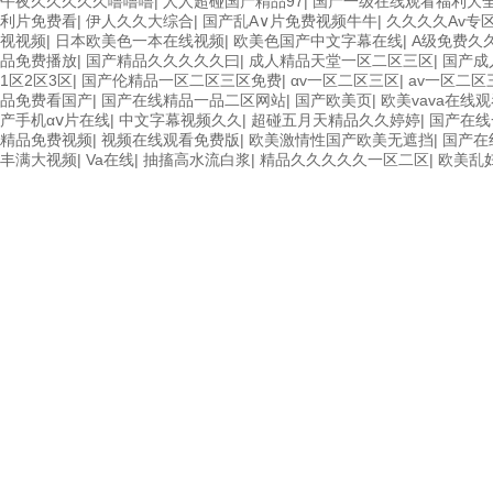
午夜久久久久久噜噜噜
|
人人超碰国产精品97
|
国产一级在线观看福利大
利片免费看
|
伊人久久大综合
|
国产乱A∨片免费视频牛牛
|
久久久久Av专
视视频
|
日本欧美色一本在线视频
|
欧美色国产中文字幕在线
|
A级免费久
品免费播放
|
国产精品久久久久久曰
|
成人精品天堂一区二区三区
|
国产成
1区2区3区
|
国产伦精品一区二区三区免费
|
αv一区二区三区
|
av一区二区
品免费看国产
|
国产在线精品一品二区网站
|
国产欧美页
|
欧美vava在线
产手机αⅴ片在线
|
中文字幕视频久久
|
超碰五月天精品久久婷婷
|
国产在线
精品免费视频
|
视频在线观看免费版
|
欧美激情性国产欧美无遮挡
|
国产在
丰满大视频
|
Va在线
|
抽搐高水流白浆
|
精品久久久久久一区二区
|
欧美乱