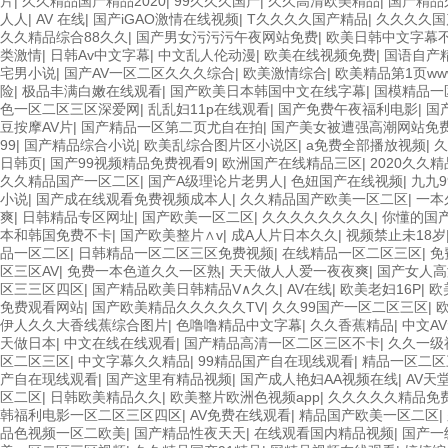
片
|
久久精品国产精品2020
|
99久久久国产
|
久久高清欧美精品
|
国产精品
人人
|
AV 在线
|
国产iGAO激情在线视频
|
T久久久久国产精品
|
久久久久国
久久精品综合88久久
|
国产男女污污污午夜网站免费
|
欧美日韩中文字幕
类激情
|
日韩Av中文字幕
|
中文乱人伦动漫
|
欧美在线视频免费
|
国语自产
宅男小说
|
国产AV一区二区久久久综合
|
欧美激情综合
|
欧美精品第1页ww
险
|
极品丰满白嫩在线观看
|
国产欧美日本韩国中文在线字幕
|
国模精品一
色一区二区三区深爱网
|
乱乱妇11p在线观看
|
国产免费午夜福利电影
|
国
豆按摩AV片
|
国产精品一区第二页尤自在拍
|
国产美女被遭强高潮网站免
99
|
国产精品综合小说
|
欧美乱综合图片区小说区
|
a免费全部播放视频
|
久
日韩页
|
国产99视频精品免费视看9
|
欧洲国产在线精品三区
|
2020久久精
久久精品国产一区二区
|
国产A级理论片老男人
|
色妞国产在线视频
|
九九
小说
|
国产成在线观看免费视频成本人
|
久久精品国产欧美一区二区
|
一本
爽
|
日韩精品专区网址
|
国产欧美一区二区
|
久久久久久久久久
|
你懂的国
本和韩国免费不卡
|
国产欧美整片∧v
|
成A人片日本久久
|
视频禁止未18岁
品一区二区
|
日韩精品一区二区三区免费视频
|
在线精品一区二区三区
|
免
区三区AV
|
免费一本色道久久一区熟
|
天天做人人爱一夜夜爽
|
国产女人高
区三三区四区
|
国产精品欧美日韩精品V∧久久
|
AV在线
|
欧美老妇16P
|
欧
免费观看网站
|
国产欧美精品久久久久久TV
|
久久99国产一区二区三区
|
伊人久久大香线蕉综合图片
|
色噜噜精品中文字幕
|
久久香蕉精品
|
中文A
天做日本
|
中文在线在线观看
|
国产精品高清一区二区三区不卡
|
久久一级
区二区三区
|
中文字幕久久精品
|
99精品国产自在现线观看
|
精品一区二区
产自在现线观看
|
国产这里有精品视频
|
国产成人艳妇AA视频在线
|
AV天
区二区
|
日韩欧美精品久久
|
欧美整片欧洲色视频app
|
久久久久久精品免费
韩福利电影一区二区三区四区
|
AV免费在线观看
|
精品国产欧美一区二区
|
品色视频一区二欧美
|
国产精品性夜天天
|
在线观看国内精品视频
|
国产一