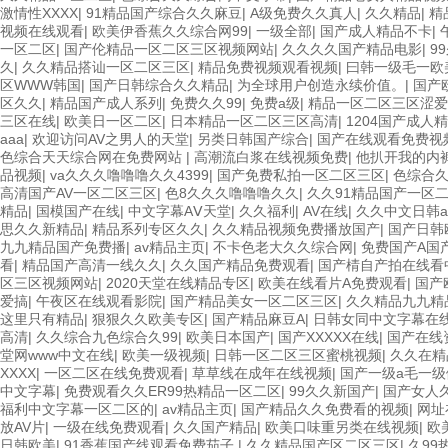
激情性XXXX
|
91精品国产综合久久麻豆
|
A级免费久久真人
|
久久精品
|
精
视频在线观看
|
欧美伊香蕉久久综合网99
|
一级全部
|
国产成人精品不卡
|
一区二区
|
国产伦精品一区二区三区视频网站
|
久久久久国产精品电影
|
9
久
|
久久精品搭讪一区二区三区
|
精品免费视频观看视频
|
曰韩一级毛一欧
区WWW韩国
|
国产日韩综合久久精品
|
为全球用户创造永续价值。
|
国产
区久久
|
精品国产成人系列
|
免费久久99
|
免费a级
|
精品一区二区三区涩爱
三区在线
|
欧美日一区二区
|
日本精品一区二区三区高清
|
1204国产成人
aaa
|
欢迎访问AV之男人的天堂
|
另类日韩国产综合
|
国产在线观看免费视
色综合天天综合网在免费网站
|
高潮流白浆在线视频免费
|
他扒开我的内
品视频
|
va久久久噜噜噜久久4399
|
国产免费私拍一区二区三区
|
色综合
高清国产AV一区二区三区
|
色8久久久噜噜噜久久
|
久久91精品国产一区
精品
|
国模国产在线
|
中文字幕AⅤ天堂
|
久久福利
|
AV在线
|
久久中文日韩a
思久久新精品
|
精品系列专区久久
|
久久精品视频免费播放国产
|
国产日韩
九九精品国产免费播
|
av精品主页
|
不卡色老大久久综合网
|
免费国产A国
看
|
精品国产高清一线久久
|
久久国产精品免费观看
|
国产棈自产拍在线看
区三区视频网站
|
2020天堂在线精品专区
|
欧美在线看片A免费观看
|
国产
爱搞
|
午夜区在线观看影院
|
国产精品美女一区二区三区
|
久久精品九九精
这里只有精品
|
狠狠久久欧美专区
|
国产精品麻豆A
|
日韩女同中文字幕在
高清
|
久久综合九色综合久99
|
欧美日本国产
|
国产XXXXX在线
|
国产在线
堂网www中文在线
|
欧美一级视频
|
日韩一区二区三区蜜桃视频
|
久久在精
XXXX
|
一区二区在线免费观看
|
草草线在成年在线视频
|
国产一级a毛一级
中文字幕
|
免费观看久久ER99热精品一区二区
|
99久久新国产
|
国产女人
福利中文字幕一区二区的
|
av精品主页
|
国产精品久久免费看的视频
|
网址
放AV片
|
一级在线免费观看
|
久久国产精品
|
欧美口味重另类在线视频
|
欧
日韩欧美
|
91香蕉国产线观看免费茄子
|
久久精品国产区二区三区
|
久99