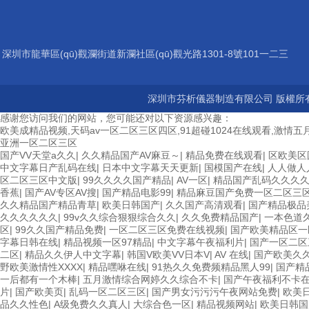
深圳市龍華區(qū)觀瀾街道新瀾社區(qū)觀光路1301-8號101一二三
層
深圳市芬析儀器制造有限公司 版權所有
感谢您访问我们的网站，您可能还对以下资源感兴趣：
欧美成精品视频,天码av一区二区三区四区,91超碰1024在线观看,激情五月
亚洲一区二区三区
国产VV天堂a久久
|
久久精品国产AV麻豆～
|
精品免费在线观看
|
区欧美区
中文字幕日产乱码在线
|
日本中文字幕天天更新
|
国模国产在线
|
人人做人
区二区三区中文版
|
99久久久久国产精品
|
AV一区
|
精品国产乱码久久久
香蕉
|
国产AV专区AV搜
|
国产精品电影99
|
精品麻豆国产免费一区二区三
久久精品国产精品青草
|
欧美日韩国产
|
久久国产高清观看
|
国产精品极品
久久久久久久
|
99v久久综合狠狠综合久久
|
久久免费精品国产
|
一本色道
区
|
99久久国产精品免费
|
一区二区三区免费在线视频
|
国产欧美精品区
字幕日韩在线
|
精品视频一区97精品
|
中文字幕午夜福利片
|
国产一区二区
二区
|
精品久久伊人中文字幕
|
韩国V欧美VV日本V
|
AV 在线
|
国产欧美久
野欧美激情性XXXX
|
精品嘿咻在线
|
91热久久免费频精品黑人99
|
国产精
一后都有一个木棒
|
五月激情综合网婷久久综合不卡
|
国产午夜福利不卡
片
|
国产欧美页
|
乱码一区二区三区
|
国产男女污污污午夜网站免费
|
欧美
品久久性色
|
A级免费久久真人
|
大综合色一区
|
精品视频网站
|
欧美日韩国