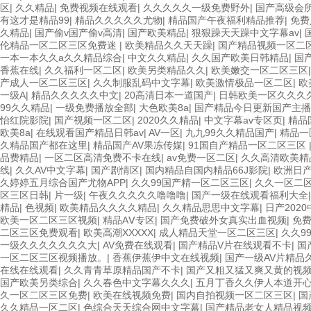
区
|
久久精品
|
免费视频在线观看
|
久久久久久一级免费野外
|
国产高级会
有这才是精品99
|
精品久久久久久尤物
|
精品国产午夜福利精品推荐
|
免费
久精品
|
国产偷v国产偷v高清
|
国产欧美精品
|
狠狠躁天天躁中文字幕av
|
伦精品一区二区三区免费迷
|
欧美精品久久天天躁
|
国产精品视频一区二
一本一本久久a久久精品综合
|
中文久久精品
|
久久国产欧美日韩精品
|
国
香蕉在线
|
久久福利一区二区
|
欧美另类精品久久
|
欧美嫩交一区二区三区
产成人一区二区三区
|
久久制服乱码中文字幕
|
欧美激情极品一区二区
|
欧
一级A
|
精品久久久久久中文
|
20高清日本一道国产
|
日韩欧美一区久久久
99久久精品
|
一级免费播放全部
|
大色欧美8a
|
国产精品今日更新国产主播
怡红院影院
|
国产视频一区二区
|
2020久久精品
|
中文字幕av专区页
|
精品
欧美8a
|
在线观看国产精品日韩av
|
AV一区
|
九九99久久精品国产
|
精品一
久精品国产都在这里
|
精品国产AV果冻传媒
|
91国自产精品一区二区三区
品费精品
|
一区二区高清免费不卡在线
|
av免费一区二区
|
久久高清欧美精
线
|
久久AV中文字幕
|
国产剧情区
|
国内精品自国内精品66J影院
|
欧洲日
久婷婷五月综合国产尤物APP
|
久久99国产精一区二区三区
|
久久一区二
区三区日韩
|
片一级
|
午夜久久久久久噜噜噜
|
国产一级在线观看福利大全
精品
|
色视频
|
欧美精品久久久久精品
|
久久精品思思中文字幕
|
日产202
欧美一区二区三区视频
|
精品AⅤ专区
|
国产免费破外女真实出血视频
|
免费
二区三区免费观看
|
欧美高潮XXXXX
|
成人精品天堂一区二区三区
|
久久9
一级久久久久久久久大
|
AV免费在线观看
|
国产精品V片在线观看不卡
|
国
一区二区三区视频播放。
|
香蕉伊蕉伊中文在线视频
|
国产一级AV片精品
在线在线观看
|
久久青青草原精品国产不卡
|
国产又粗又猛又爽又黄的视
国产欧美另类综合
|
久久春色中文字幕久久久
|
五月丁香久久伊人本道开
久一区二区三区免费
|
欧美在线视频免费
|
国内自拍视频一区二区三区
|
国
久久精品一区二区
|
色综合天天综合网中文字幕
|
国产精品老女人精品视