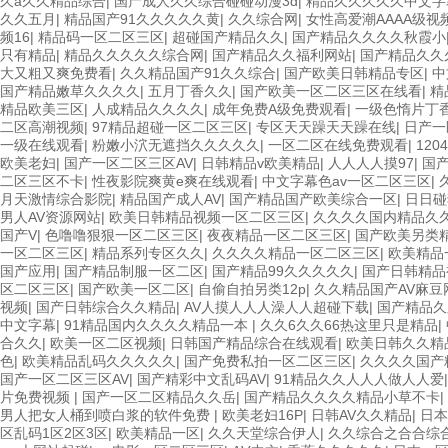
久a久久精品综合
|
国产成人久久综合碰碰动漫3d
|
精品久久久久久中文字
久久五月
|
精品国产91久久久久久黄
|
久久综合网
|
女性高爱潮AAAA级视
频16
|
精品码一区二区三区
|
超碰国产精品久久
|
国产精品久久久久秋霞小
只有精品
|
精品久久久久久综合网
|
国产精品久久福利网站
|
国产精品久久
大又粗又爽免费看
|
久久精品国产91久久综合
|
国产欧美日韩精品专区
|
中
国产精品嫩草久久久久
|
五月丁香久久
|
国产欧美一区二区三区在线看
|
精
精品欧美三区
|
人成精品久久久久
|
成年免费A级免费观看
|
一级色惰片丁
二区高潮视频
|
97精品超碰一区二区三区
|
专区天天躁天天躁在线
|
日产一
一级在线观看
|
粉嫩小泬无遮挡久久久久久
|
一区二区在线免费观看
|
12
欧美老妇
|
国产一区二区三区AV
|
日韩精品v欧美精品
|
人人人人摸97
|
国
二区三区不卡
|
性夜影院爽黄e爽在线观看
|
中文字幕色av一区二区三区
|
月天激情综合影院
|
精品国产成人AV
|
国产精品国产欧美综合一区
|
日日碰
男人AV资源网站
|
欧美日韩精品视频一区二区三区
|
久久久久国内精品久
国产V
|
色噜噜狠狠一区二区三区
|
夜夜精品一区二区三区
|
国产欧美另类
一区二区三区
|
精品系列专区久久
|
久久久久精品一区二区三区
|
欧美精品
国产应用
|
国产精品制服一区二区
|
国产精品99久久久久久
|
国产日韩精品
区二区三区
|
国产欧美一区二区
|
自偷自拍另类12p
|
久久精品国产AV麻豆
视频
|
国产日韩综合久久精品
|
AV人摸人人人澡人人超碰下载
|
国产精品久
中文字幕
|
91精品国内久久久久精品一本
|
久久6久久66热这里只是精品
|
合久久
|
欧美一区二区视频
|
日韩国产精品综合在线观看
|
欧美日韩久久精
色
|
欧美精品乱码久久久久久
|
国产免费私拍一区二区三区
|
久久久久国产
国产一区二区三区AV
|
国产精彩中文乱码AV
|
91精品久久人人人做人人爱
片免费视频
|
国产一区二区精品久久岳
|
国产精品久久久久精品小草不卡
|
男人把女人桶到喷白浆的软件免费
|
欧美老妇16P
|
日韩AV久久精品
|
日本
区乱码1区2区3区
|
欧美精品一区
|
久久天堂综合伊人
|
久久综合之合合综