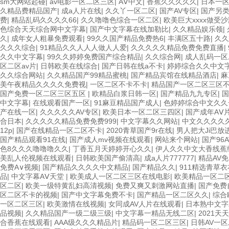
sm大网站起碰
|
av电影一区二区三区
|
AⅤ中文
|
香蕉久久久久久
|
日本一
久精品费精品国产
|
成a人片在线
|
久久丫一区二区
|
国产AV专区
|
国产另
费
|
精品乱码久久久久66
|
久久噜噜色综合一区二区
|
欧美巨大xxxx做受
色综合天天综合网中文字幕
|
国产中文字幕在线加勒比
|
久久精品娱乐领
|
久
|
成年女人粗暴免费观看
|
99久久国产精品免费热6
|
丰满区五十路
|
久久
久久久综合
|
91精品久久人人人做人人爱
|
久久久久久精品免费免费直播
|
久久中文字幕
|
99久久婷婷免费国产综合精品
|
久久综合网
|
成人乱码一区
区二区av片
|
日韩欧美在线综合
|
国产日韩在线a不卡
|
婷婷综合久久中文
久久综合网站
|
久久精品国产99精品蜜桃
|
国产精品宾馆在线精品酒店
|
麻
美午夜精品久久久久免费视
|
一区二区不卡不卡
|
精品国产一区二区三区
国产免费一区二区三区五区
|
欧精品白浆日韩一区
|
国产精品九九专区
|
国
中文字幕
|
在线观看国产一区
|
91麻豆精品国产成人
|
色婷婷综合中文久久
产在线一区
|
久久久久久AV专区
|
欧美日本一区二区三四区
|
国产成年AⅤ
合日本
|
久久久久久精品免费免费999
|
中文字幕久久网站
|
中文久久久久
12p
|
国产在线精品一区二区不卡
|
2020青草国产9r在线
|
男人把大Ji巴放
国产精品观看91在线
|
国产成人mv视频在线观看
|
网站来个网站
|
国产96
色8久久久噜噜噜久久
|
丁香五月天婷婷开心久久
|
伊人久久中文大香线蕉
美乱人伦视频在线观看
|
日韩欧美国产偷清高
|
成a人片777777
|
精品AV
免费A∨视频
|
国产精品久久久久中文精品
|
国产精品久久
|
911精选青草衣
品
|
中文字幕AⅤ天堂
|
欧美成人一区二区三区在线电影
|
欧美精品一区二
区二区
|
欧美一级特黄乱妇高清视频
|
免费又爽又刺激网站直播
|
国产免费
区二区不卡的视频
|
国产中文字幕免费不卡
|
国产精品一区二区久久
|
综合
一区二区三区
|
欧美激情在线视频
|
女同成AV人片在线观看
|
日本熟中文字
品视频
|
久久精品国产一级二级三级
|
中文字幕一精品无线二区
|
2021
合香蕉在线观看
|
AAA级久久久精品片
|
精品码一区二区三区
|
日韩AV一