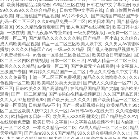
看
|
欧美韩国精品另类综合
|
AV精品三区在线
|
日韩在线中文字幕综合
|
欧
99久久999久久久综合精品色
|
日韩女同中文字幕在线
|
自偷自偷图片在
品欧美
|
麻豆蜜桃国产精品视频
|
AV片不卡久久
|
国产高清国产精品国产专
乱码一区二区三区
|
久久99精品免费一区二区
|
欧美日本国产
|
国产精品综
区射区
|
99久久精品免费观看国产
|
狼人色国产在线视频爱
|
欧美日韩中文
频
|
一级在线
|
国产无夜激AV专业知识
|
一级免费视频版
|
av免费一区二区
视频一区二区
|
国产精品久久久久久久久鸭
|
国产精品一区小说
|
久久综合
成人精欧美精品视频
|
精品一区二区三区欧美人妖中文
|
久久男人AV资源
播放
|
久久久久精品国产AV
|
一级av久久精品
|
国产乱人伦偷精品视频免下
片免费视频牛牛
|
av鲁丝一区鲁丝二区鲁丝三区
|
欧美综合日韩精品区
|
国
区二区三区四区在线视频
|
日本一区二区三区
|
AV成人精品一区二区三区
|
欧美久久久久精品
|
av免费一区二区
|
国产免费无卡在线直播
|
中文字幕人
三级国产专播
|
99婷婷久久精品国产一区二区
|
专区久久综合久中文字幕
久久久免费看
|
丰满一区二区三区免费视频
|
精品久久久噜噜噜久久
|
久久
色视频一区二欧美
|
欧美精品另类天天更新
|
国产成人久久综合一区77
|
久
区三区
|
日韩欧美久久国产高清精品
|
在线精品国精品国产尤物
|
综合欧美
观看
|
国产一区二区精品
|
国产拍揄自揄精品视频麻豆
|
久久国产精品五月
久久人人97超碰香蕉98
|
国产欧洲美上久久久久
|
国产欧美精品一区二区
免费一区高清
|
日韩精品AV不卡
|
国产一级a新视频在线
|
欧美精品九九9
区二区三区欧美人妖中文
|
久久一区
|
AV日韩AV欧v在线天堂
|
久久综合狠
久久
|
欧精品白浆日韩一区
|
欧美黑人XXXX高潮猛交
|
国产精品热久久AV
在线观看免费版
|
欧美日韩中文字幕
|
中文字幕在线视频不卡
|
国内偷窥一
利一区二区久久
|
一本久久精品一区二区
|
AV成人精品一区二区三区
|
精品
天堂精品区
|
国产热re99久久6国产精品
|
99久久综合狠狠综合久久止
|
国
区
|
九九99久久精品国产
|
国内精品久久妲己
|
国产午夜不卡Av免费
|
国产