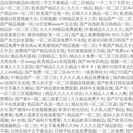
品自国内精品66J影院
|
中文字幕精品一区二区精品
|
一卡二卡三卡四卡
|
品一区二区三区
|
欧美国产精品久久
|
久久久一精品
|
精品一区二区三区A
产精品99一区二区
|
欧美国产在线一区
|
日韩久久久精品一区二区
|
欧美精
偷窥出租屋视频大全
|
日韩视频
|
日韩精品第五十八页
|
精品国产一区二区
国产精品视频一区
|
bt天堂网www中文在线
|
国产在线欧美日韩精品一区
|
精品区一区二区三区
|
久久久99精品免费观看
|
j午夜精品久久久久久
|
国产
在线观看日本
|
激情动图欧美一区二区
|
国产成人免费视频99
|
99久久国
国产东北妇女露脸
|
一区二区高清免费不卡在线
|
欢迎访问欧美日韩国产
精品免费午夜在线a
|
欧美激情国产精品视频一区二区
|
午夜国产精品无卡
久中文
|
免费国产国产精品综合在线
|
专区狠狠躁躁天天躁
|
国产免费a∨
|
综合
|
精品系列漫画
|
日韩精品二专区
|
精品久久免费一区二区三区四区
|
另类在线一区swag
|
欧美精品a∨在线观看
|
国产AV专区精品
|
视频一区二
丰满久久久久影院
|
国产精品久久久久精品小草不卡
|
欧洲中日韩手机在
人人AⅤ精品
|
国产免费一区二区三区AV大片
|
一级香蕉特大
|
HEZYO国
播放
|
97精品国产一区二区三区
|
久久久久成人精品免费播放
|
国内精品国
а√在线中文在线
|
男人的天堂一区二区视频在线观看
|
国产欧美日韩在线
中文字幕久久网站
|
国产精品黄的免费观看
|
婷婷中文视频在线
|
国产伦一
一区二区三区视频网站
|
精品久久久久久综合
|
久久精品人人爽人人爽
|
国
禁网站
|
国产黄A一级二级三级看三区
|
久久精品免费不卡
|
国产97在线看
不卡在线观看
|
精品国产高清一线久久
|
精品女同一区二区三区器
|
国产精
久4
|
国产激情A∨在线视频播放
|
欧美97色伦综合
|
久久私人国产精品
|
精
免费看
|
免费人成黄页在线观看国产
|
精品国产一区二区
|
成AV人影片在
视频
|
AV 在线
|
国产福利片免费看
|
久久精品欧美日韩精品
|
国产欧美日韩
情视频精品一区二区
|
中文字幕免费久久99
|
久久久久国产精品影院
|
一级
字幕
|
日韩在线中文字幕综合
|
日韩手机在线免费视频
|
一区二区免费
|
国