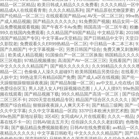
精品一区二区精品
|
欧美日韩成人精品久久久免费看
|
久久久久精品一区
精品成A人在线观看青青
|
久久久久精品系列
|
国产精品原创尤物菠萝蜜
|
国产伦精品一区二区三
|
在线观看国产精品va
|
AV无一区二区三区
|
99r
产成人精品视频
|
国产精品久久久久久久
|
91免费国产视频
|
精品女同一区
品免费视频观看视频
|
国产午夜不卡Av免费
|
韩国高清一区二区午夜
|
粉嫩
99久在线国内免费观看
|
久久精品国产69国产精品
|
中文精品字幕
|
201
清国产精品国产专区
|
中文字幕aⅴ天堂精品
|
国产日韩精品中文字
|
天堂日
久影院老
|
免费观看久久ER99热精品一区二区
|
中日精品一本二本三本
|
国产久精国产
|
中文字幕视频一区
|
另类日韩国产综合
|
免费又爽又刺激网
品
|
欧美成人精品视频
|
91国偷自产一区二区三区换脸
|
韩国精品久久久
区三区电影
|
97精品视频播放
|
高清国产AV一区二区三区
|
无线看国产
|
国
中文久久久久久精品国产
|
国产精久久久久久久
|
久久99精品久久久久久
精品一区二
|
色偷偷人人澡久久超碰97
|
欧美韩国精品另类综合
|
在线看片
人妖中文
|
99热这里只有精品6国产免费
|
国产成人a区在线视频
|
国产伦一
天躁狠狠躁狠狠躁夜夜躁
|
国产精品制服一区二区
|
av中文乱人伦在线r
|
色爱综合区五
|
男人J进入女人P狂躁视频动态图
|
人人人人摸97
|
99e热
频在线观看
|
国产精品视频下载
|
99久久精品国产高清一区二区
|
国产综
二区三区不卡
|
2020天堂在线精品专区
|
精品国产综合区久久久久久
|
国
费国产综合精品
|
狠狠躁夜夜躁人人爽天天不卡
|
国产精品三级网
|
国产一
久久中文字幕
|
久久中文字幕精品一区四
|
337P日本欧洲大胆艺术图
|
国产
99e热国产新地址获取
|
3区4区
|
女同成AV人片在线观看
|
久久久一精品
|
幕在线不卡一区
|
日韩AV就去五月天
|
任你躁久久久久久老妇双奶
|
色噜噜
字幕
|
国产极品精品免费视频能看的
|
日韩AV在线免费观看
|
av精品一区
夜精品久久久久久
|
中文字幕日韩欧毛
|
中文久久久久久精品国产
|
国产日
色偷偷AV老
|
国产剧情区
|
日韩欧美久久国产高清精品
|
久久综合九色综合