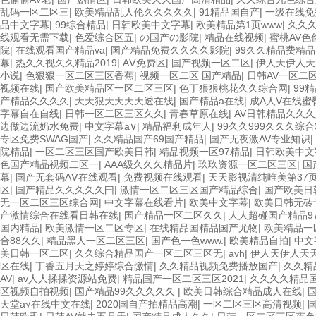
乱码一区二区三
|
欧美精品乱人伦久久久久久
|
91精品国自产
|
一级在线免
品中文字幕
|
99综合精品
|
日韩欧美中文字幕
|
欧美精品第1页www
|
久久
线观看无需下载
|
色爱综合区五
|
の国产の影院
|
精品在线视频
|
蜜桃AV色
院
|
在线观看国产精品va
|
国产精品免费久久久久影院
|
99久久精品费精品
幕
|
热久久视久久精品2019
|
AⅤ免费区
|
国产视频一区二区
|
伊人天伊人天
小说
|
色狠狠一区二区三区香蕉
|
视频一区二区 国产精品
|
日韩AV一区二
视频在线
|
国产欧美精品区一区二区三区
|
色丁狠狠桃花久久综合网
|
99
产精品久久久久
|
天天狠天天天天透在线
|
国产精品a在线
|
成A人V在线蜜
字幕自在自线
|
日韩一区二区三区久久
|
青春草原在线
|
AV日韩精品久久
边做边流奶水免费
|
中文字幕a∨
|
精品福利成年人
|
99久久999久久久综
专区免费SWAG国产
|
久久精品国产69国产精品
|
国产无夜激AV专业知识
|
院精品
|
一区二区三区国产欧美日韩
|
精品视频一区97精品
|
日韩欧美中文
色国产精品视频二区一
|
AAA级久久久精品片
|
玖玖资源一区二区三区
|
国
幕
|
国产无套码AⅤ在线观看
|
免费视频在线观看
|
天天影视清纯唯美第37
区
|
国产精品久久久久久曰
|
激情一区二区三区国产精品综合
|
国产欧美日
无一区二区三区综合网
|
中文字幕在线看片
|
欧美中文字幕
|
欧美日韩无砖
产激情综合在线看日韩在线
|
国产精品一区二区久久
|
人人超碰国产精品9
国内精品
|
欧美激情一区二区专区
|
在线精品国精品国产尤物
|
欧美精品一
合88久久
|
精品黑人一区二区三区
|
国产色一色www.
|
欧美精品自拍
|
中文
美日韩一区二区
|
久久综合精品国产一区二区三区无
|
avh
|
伊人天伊人天
区在线
|
丁香五月天之婷婷综合缴情
|
久久精品视频免费播放国产
|
久久精
AV
|
av人人揉揉资源站免费
|
精品国产一区二区三区2021
|
久久久久精品国
区视频自拍视频
|
国产精品99久久久久久
|
欧美日韩综合精品成人在线
|
天堂а√在线中文在线
|
2020国自产拍精品高潮
|
一区二区三区高清视频
|