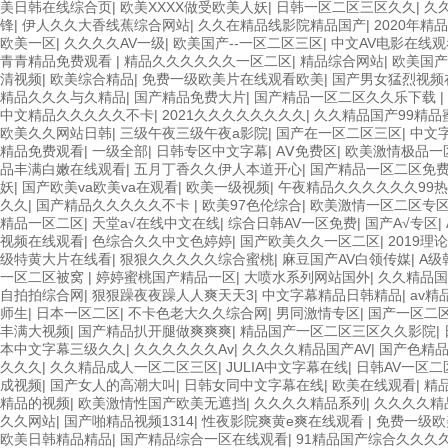
美日韩在线综合页
|
欧美XXXX做受欧美人妖
|
日韩一区二区三区久久
|
久
锋
|
伊人久久大香线蕉综合网站
|
久久在精品线影院精品国产
|
2020年精
欧美一区
|
久久久久AV一级
|
欧美国产--一区二区三区
|
中文AV电影在线
青青精品免费观看
|
精品久久久久久久一区二区
|
精品综合网站
|
欧美国产
清视频
|
欧美综合精品
|
免费一级欧美片在线观看欧美
|
国产男女猛烈视频
精品久久久与久精品
|
国产精品免费大片
|
国产精品一区二区久久乐下载
|
中文精品久久久久久不卡
|
2021久久久久久久久久
|
久久精品国产99精品
欧美久久网站日韩
|
三级午夜三级午夜a影院
|
国产在一区二区三区
|
中文
精品免费观看
|
一级全部
|
日韩专区中文字幕
|
AⅤ免费区
|
欧美激情极品一
品丰满白嫩在线观看
|
五月丁香久久伊人本道开心
|
国产精品一区二区免
妖
|
国产欧美va欧美va在观看
|
欧美一级视频
|
午夜精品久久久久久久99
久久
|
国产精品久久久久久不卡
|
欧美97色伦综合
|
欧美激情一区二区专
精品一区二区
|
天堂а√在线中文在线
|
综合日韩AV一区免费
|
国产A√专区
|
视频在线观看
|
色综合久久中文色婷婷
|
国产欧美久久一区二区
|
2019理
级特黄大片在线看
|
狠狠久久久久久综合蜜桃
|
麻豆国产AV白领传媒
|
A级
一区二区被窝
|
婷婷蜜桃国产精品一区
|
大喷水系列网站国外
|
久久精品国
自拍拍综合网
|
狠狠躁夜夜躁人人爽天天3
|
中文字幕精品日韩精品
|
av精
师生
|
日本一区二区
|
不卡色老大久久综合网
|
男同激情专区
|
国产一区二
丰满大视频
|
国产精品扒开腿做爽爽爽
|
精品国产一区二区三区久久影院
|
本中文字幕三级久久
|
久久久久久久Av
|
久久久久精品国产AV
|
国产色精品
久久久
|
久久精品成人一区二区三区
|
JULIA中文字幕在线
|
日韩AV一区二
成视频
|
国产女人的高潮大叫
|
日韩女同中文字幕在线
|
欧美在线观看
|
精
精品的视频
|
欧美激情性国产欧美无遮挡
|
久久久久精品系列
|
久久久久精
久久网站
|
国产啪精品视频1314
|
性夜影院爽黄e爽在线观看
|
免费一级欧
欧美日韩精品精品
|
国产精品综合一区在线观看
|
91精品国产综合久久久