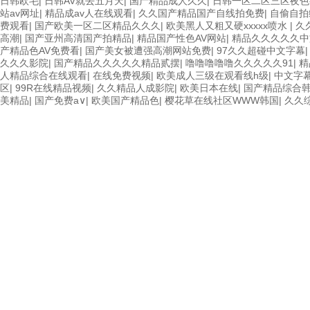
日韩欧毛
|
日韩AV就去五月天
|
国产精品成人久久
|
日韩一区二区三区夜
站av网址
|
精品成av人在线观看
|
久久国产精品国产自线拍免费
|
自偷自拍
费观看
|
国产欧美一区二区精品久久久
|
欧美黑人又粗又硬xxxxx喷水
|
久
高潮
|
国产亚州高清国产拍精品
|
精品国产性色AV网站
|
精品久久久久久
产精品色AV免费看
|
国产美女被遭强高潮网站免费
|
97久久超碰中文字幕
久久久影院
|
国产精品久久久久久精品贰摆
|
噜噜噜噜噜久久久久久91
|
精
人精品综合在线观看
|
在线免费视频
|
欧美成人三级在观看线h级
|
中文字
区
|
99R在线精品视频
|
久久精品人成影院
|
欧美日本在线
|
国产精品综合
美精品
|
国产免费a∨
|
欧美国产精品色
|
樱花草在线社区WWW韩国
|
久久