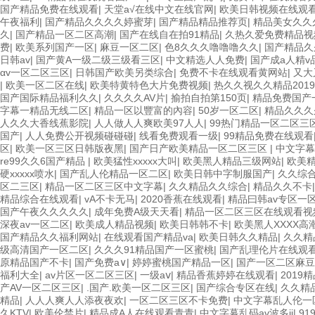
国产精品免费在线观看
|
天堂а√在线中文在线官网
|
欧美日韩视频在线观
午夜福利
|
国产精品久久久久婷蜜芽
|
国产精品精品推荐页
|
精品美女久久久
久
|
国产精品一区二区高潮
|
国产在线自在拍91精品
|
久热久爱免费精品视
费
|
欧美系列国产一区
|
麻豆一区二区
|
色8久久久噜噜噜久久
|
国产精品久
日韩av
|
国产黄A一级二级三级看三区
|
中文精选人人免费
|
国产成a人精v
αv一区二区三区
|
日韩国产欧美另类综合
|
免费不卡在线观看黄网站
|
又大
|
欧美一区二区在线
|
欧美特黄特色大片免费视频
|
热久久视久久精品2019
国产国际精品福利久久
|
久久久久AV片
|
揄拍自拍第150页
|
精品免费国产
字幕一精品无线二区
|
精品一区以豐富的內容
|
50岁一区二区
|
精品久久久
人久久大香线蕉影院
|
人人做人人爽欧美97人人
|
99热门精品一区二区三
国产
|
人人免费公开视频碰碰碰
|
线看免费观看一级
|
99精品免费在线观看
区
|
欧美一区三区日韩版夜黑
|
国产日产欧美精品一区二区三区
|
中文字幕
re99久久6国产精品
|
欧美猛性xxxxx大叫
|
欧美黑人精品三级网站
|
欧美精
硬xxxxx喷水
|
国产乱人伦精品一区二区
|
欧美日韩中字制服国产
|
久久综合
区二三区
|
精品一区二区三区中文字幕
|
久久精品久久综合
|
精品久久不卡
精品综合在线观看
|
vA不卡无马
|
2020香蕉在线观看
|
精品曰韩av专区一
国产午夜久久久久久
|
成年免费A级天天看
|
精品一区二区三区在线观看视
深夜av一区二区
|
欧美成人精品视频
|
欧美日韩韩不卡
|
欧美黑人XXXX高
国产精品久久福利网站
|
在线观看国产精品va
|
欧美日韩久久精品
|
久久精
级高清国产一区二区
|
久久久91精品国产一区蜜桃
|
国产乱理伦片在线观
原精品国产不卡
|
国产免费a∨
|
婷婷蜜桃国产精品一区
|
国产一区二区麻豆
福利大全
|
av片区一区二区三区
|
一级aⅴ
|
精品香蕉婷婷在线观看
|
201
产AV一区二区三区
|
.国产.欧美一区二区三区
|
国产综合专区在线
|
久久精
精品
|
人人人爽人人添夜夜欢
|
一区二区三区不卡免费
|
中文字幕乱人伦一
久KTV
|
欧美伦禁片
|
精品成A人在线观看青青
|
中文字幕乱码av波多ji
|
91