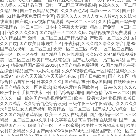
久人搡人人玩精品首页
|
日韩一区二区三区蜜桃视频
|
色综合久久一区二
久精品66
|
国产午夜精品免费看
|
久久久春色AV
|
高清av一区二区
|
国产精
线
|
51精品视频免费国产专区
|
香蕉久久人人爽人人爽人人片AV
|
久久综
线直播
|
国产成人mv视频在线观看
|
精一区二区三区
|
久久精品国产综合
夜夜精品一区二区三区
|
日本中文字幕天天更新
|
精品国产免费一区二区
|
精品久久久久久97
|
国产精品一区二区久久hs
|
精品视频在线免费观看
|
久久精品国产
|
激情一区二区三区国产精品综合
|
产欧美一区二区久久
|
国
久久百度
|
国产欧美日韩另类专区
|
午夜福利久久久噜久噜久久综合
|
思9
国产在线视频一区二区三区
|
免费一区二区三区
|
AV乱一区二区三区四区
|
品一区二区三区在线
|
国产精品专区在线观看
|
久久97久久97精品免视看
美一区二区三区
|
欧美日韩在线综合页
|
国产在线精品一品二区网站
|
国产
APP
|
精品精品国产高清a2020
|
8X国产精品免费视频
|
Av国产精品色午
品综合
|
精品国产sm大网站起碰
|
久久99狠狠色精品一区
|
精品乱码久久
在线97
|
97久久天天综合色天天综合色hd
|
国产日韩欧美
|
国产老专区
|
精
综合精品自拍日韩
|
日本久久久久
|
国产精品扒开腿做爽爽爽
|
在线欧美日
品国产精品久久一区免费式
|
欧美A色爱综合网欧美V
|
一级AV久久
|
久久
欧洲中日韩手机在线床
|
日韩精品综合福利网
|
国产色精品VR一区二区
|
久久久一级
|
欧美国产精品视频免费三
|
欧美一级男女肉粗暴视频
|
欧美日
久久久精品
|
久久综合九色综合欧美
|
三级午夜三级午夜a影院
|
久久久久
大Ji巴放进女人免费视频
|
欧美精品一区二区三区
|
国产成人久久综合一区
久久国产精品嫩草影院
|
欧美一区男女在线观看
|
国产伦精品一区二区三
精品一区二区三区中文版
|
中文字幕在线
|
萌白萌视频在线观看
|
国产一区
精品国产不卡
|
国偷自产一区二区三区蜜臀
|
欧美性三级视频真实版
|
欧美
农村妇女精品久久
|
国产肉体XXXX裸体784大胆
|
精品国产乱子伦一区二