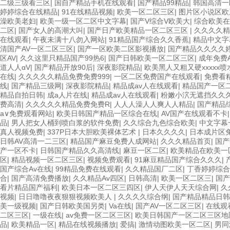
二级三级看三区
|
国自产精品手机在线观看
|
国产精品99精品
|
韩国高清一
婷婷综合在线精品
|
91在线精品视频
|
欧美一区二区三区
|
图片区小说区欧
澡欧美老妇
|
欧美一级一区二区中文字幕
|
国产V综合V欧美大
|
综合欧美在
二区
|
国产女人的高潮大叫
|
国产日产欧美精品一区二区三区
|
久久久久精
在线观看
|
午夜未满十八勿入网站
|
91精品国产综合久久香蕉
|
精品中文字
清国产AV一区二区三区
|
国产一区欧美二区影视播放
|
国产精品久久久久
区AV
|
久久这里只精品国产99热6
|
国产日韩欧美一区二区三区
|
成年免费
道人人αV
|
国产精品开放90后
|
深夜影院精品
|
欧美黑人又粗又硬xxxxx
在线
|
久久久久久精品免费免费999
|
一区二区免费国产在线观看
|
免费看
线
|
国产精品三级网
|
深夜影院精品
|
精品成av人在线观看
|
精品国产一区二
精品自拍日韩
|
成a人片在线
|
精品成av人在线观看
|
粉嫩小泬无遮挡久久
费高清
|
久久久久久精品免费免费R
|
人人人澡人人爽人人精品
|
国产精品
a∨免费观看网站
|
欧美日韩国产精品一区综合在线
|
AV国产在线观看不卡
品
|
男人把女人桶到喷白浆的软件免费
|
久久综合九色综合欧美
|
中文字幕
真人视频免费
|
337P日本大胆欧美裸体艺术
|
日本久久久久
|
日本成片区
日韩AV高清一二三区
|
精品国产麻豆免费人成网站
|
久久久精品首页
|
国产
产一区不卡
|
日韩国产精品久久高清线
|
麻豆一区二区
|
欧美精品在欧美一
区
|
精品视频一区二区三区
|
视频免费观看
|
91麻豆精品国产综合久久久
|
国产综合Av在线
|
99精品免费在线观看
|
久久精品国厂二区
|
丁香婷婷综合
合
|
国产高清免费播放
|
久久精品Av四区
|
日韩高清
|
欧美一区二区三
|
国产
看片精品国产福利
|
欧美日本一区二区三四区
|
伊人天伊人天天综合网
|
久
视频
|
日日噜噜夜夜狠狠视频欧美人
|
久久久久综合纲
|
国产精品精品日韩
美一级视频
|
国产日韩欧美国另类
|
Va在线
|
国产AV一区二区三区
|
在线观
二区三区
|
一级在线
|
av免费一区二区三区
|
欧美日韩国产一区二区三区地
品
|
欧美精品一区
|
精品在线视频播放
|
爱搞
|
激情动图欧美一区二区
|
男同