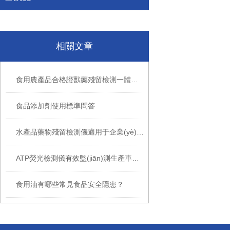
相關文章
食用農產品合格證獸藥殘留檢測一體機介紹
食品添加劑使用標準問答
水產品藥物殘留檢測儀適用于企業(yè)自檢
ATP熒光檢測儀有效監(jiān)測生產車間是否衛(wèi)生達標
食用油有哪些常見食品安全隱患？