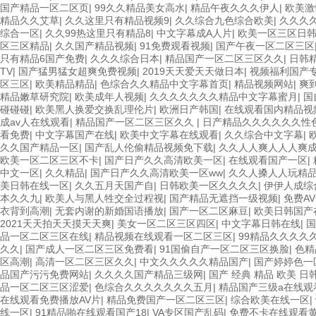
国产精品一区二区页
|
99久久精品美女高水
|
精品午夜久久久伊人
|
欧美激
精品久久艾草
|
久久这里只有精品视频9
|
久久综合九色综合欧美
|
久久久
综合一区
|
久久99热这里只有精品8
|
中文字幕成A人片
|
欧美一区三区日
区三区精品
|
久久国产精品视频
|
91免费观看视频
|
国产午夜一区二区三区
只有精品6国产免费
|
久久久综合日本
|
精品国产一区二区三区久久
|
日韩
TV
|
国产猛男猛女超爽免费视频
|
2019天天爱天天做日本
|
视频福利国产
区三区
|
欧美精品精品
|
色综合久久精品中文字幕首页
|
精品视频网站
|
爽
精品嫩草研究院
|
欧美成年人视频
|
久久久久久久久精品中文字幕蜜月
|
国
碰碰碰
|
欧美黑人换爱交换乱理伦片
|
欧洲日产韩国
|
在线观看国内精品视
成av人在线观看
|
精品国产一区二区三区久久
|
日产精品久久久久久久性
看免费
|
中文字幕国产在线
|
欧美中文字幕在线观看
|
久久综合中文字幕
|
久久国产精品一区
|
国产乱人伦偷精品视频免下载
|
久久人人爽人人人爽成
欧美一区二区三区不卡
|
国产日产久久高清欧美一区
|
在线观看国产一区
|
中文一区
|
久久精品
|
国产日产久久高清欧美一区ww
|
久久人搡人人玩精
美日韩在线一区
|
久久五月天国产自
|
日韩欧美一区久久久久
|
伊伊人成综
本久久九
|
欧美人与黑人牲交全过程视
|
国产精品无遮挡一级视频
|
免费A
衣背到高潮
|
无套内谢的新婚国语播放
|
国产一区二区麻豆
|
欧美日韩国产
2021天天拍天天摸天天爽
|
美女一区二区三区四区
|
中文字幕日韩在线
|
国
品一区二区三区在线
|
精品视频在线观看一区二区三区
|
99精品久久久久
久久
|
国产成人一区二区三区免费看
|
91国偷自产一区二区三区换脸
|
色精
区高潮
|
高清一区二区三区久久
|
中文久久久久久精品国产
|
国产婷婷色一
品国产污污免费网站
|
久久久久国产精品三级网
|
国产 经典 精品 欧美 日
品一区二区三区涩爱
|
色综合久久久久久久久五月
|
精品国产三级a在线观
在线观看免费播放AV片
|
精品免费国产一区二区三区
|
综合欧美在线一区
|
线一区
|
91精品啪在线观看国产18
|
VA专区国产乱码
|
免费不卡在线观看