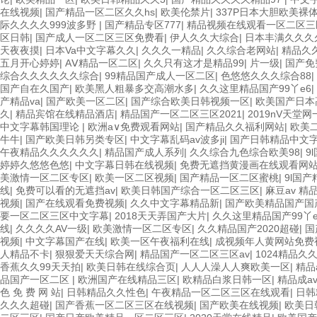
在线视频
|
国产精品一区二区久久hs
|
欧美伦禁片
|
337P日本大胆欧美裸
际久久久久999波多野
|
国产精品专区777
|
精品视频在线观看一区二区
区日韩
|
国产成人一区二区三区免费看
|
伊人久久大综合
|
日本丰满久久久
天夜夜摸
|
日本Va中文字幕久久
|
久久久一精品
|
久久综合老网站
|
精品久
五月开心婷婷
|
AⅤ精品一区二区
|
久久只有这才是精品99
|
片一级
|
国产免
综合久久久久久久综合
|
99精品国产成人一区二区
|
色悠悠久久久综合88
|
国产自在久国产
|
欧美黑人粗暴多交高潮水多
|
久久这里精品国产99丫e6
|
产精品va
|
国产欧美一区二区
|
国产综合欧美日韩视频一区
|
欧美国产日本
久
|
精品宾馆在线精品酒店
|
精品国产一区二区三区2021
|
2019nV天堂
中文字幕韩国理论
|
欧洲a∨免费观看网站
|
国产精品久久福利网站
|
欧美
牛牛
|
国产欧美日韩另类专区
|
中文字幕乱码av波多ji
|
国产日韩精品中文
午夜精品久久久久久久
|
精品国产成人系列
|
久久综合九色综合欧美98
|
9
婷婷久悠悠色悠
|
中文字幕日韩在线视频
|
免费无遮挡黄漫画在线观看网
美激情一区二区专区
|
欧美一区二区视频
|
国产精品一区二区蜜桃
|
9l国
线
|
免费可以看的无遮挡av
|
欧美日韩国产综合一区二区三区
|
麻豆av 精
视频
|
国产在线观看免费视频
|
久久中文字幕精品新
|
国产欧美精品国产国
要一区二区三区中文字幕
|
2018天天弄国产大片
|
久久这里精品国产99丫e
线
|
久久久久AV一级
|
欧美激情一区二区专区
|
久久精品国产2020超碰
|
国
视频
|
中文字幕国产在线
|
欧美一区午夜福利在线
|
成视频年人黄网站免费
人精品不卡
|
狠狠爱天天综合网
|
精品国产一区二区三区av
|
1024精品久
香蕉久久99天天拍
|
欧美日韩在线综合页
|
人人人澡人人爽欧美一区
|
精品
品国产一区二区
|
欧洲国产在线精品三区
|
欧精品白浆日韩一区
|
精品成a
色 免 费 网 站
|
日韩精品久久性色
|
午夜精品一区二区三区在线观看
|
日韩
久久久超碰
|
国产香蕉一区二区三区在线视频
|
国产欧美在线视频
|
欧美日