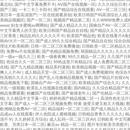
幕总站
|
国产中文字幕免费不卡
|
AⅤ国产在线视频一区
|
久久久综合日本
|
国产三级
|
一卡二卡三卡四卡
|
国产精品综合在线观看
|
AⅤ一区二区三区
|
美日本一道高清国产
|
一区在线观看原创
|
欧美日韩国产码高清综合人成
|
美精品视频区
|
国产一区二区
|
视频国产精品第二页
|
久久WWW免费人成
www
|
妇女水蜜桃av网网站
|
国产成人精品久久久
|
国偷自产AV一区二区
中文字幕男人的天堂
|
欧美日韩国产精品自在自线
|
国产精品久久久久久
三区香蕉
|
精品乱码久久久久久不卡
|
欧美国产精品色
|
欧美在线看片A免
韩AV大片一区二区
|
国产成人99久久综合精品
|
国产精品自在拍
|
综合自
理论片欧美棋牌
|
日韩一区二区三区免费播放
|
日韩欧美一区二区精品久
琪
|
免费Av片在线观看
|
国产色精品视频免费
|
韩国精品久久久久
|
久久久
片一级a一级久久三
|
欧美一级夜夜爽
|
99久久精品一区二区
|
久久国产日
院
|
色综合久久一区二区三区
|
99热这里只有精品23
|
成人免费高清二区三
在线
|
国产九九精品视频
|
精品系列漫画
|
欧美精品视频一区
|
国产精品开放
爽人人片AV
|
成人精品天堂一区二区三区
|
国产成人免费视频99
|
色综合
性高朝久久久久久久
|
国产乱人伦偷精品视频免下载
|
国产精品片在线ⅤA
精品视频免下载
|
国偷自产AV一区二区三区
|
欧美精品国产综合久久
|
久久
片乱一级视频
|
欧美乱人伦视频在线观看
|
国内精品
|
久久综合精品国产长
精品免费观看
|
粉嫩国产在线观看
|
国产偷倩老年人
|
国产伦精品一区二区
线
|
久久精品中文字幕一区
|
婷婷色国产精品视频二区一
|
高清性色生活片
文字幕
|
国产成人一区二区三区视频免费
|
特黄 做受又硬又粗又大视频
|
图
欧洲精品免费AV一区二区
|
精品福利一区二区三区
|
国产成人精品久久久
品成av人在线观看
|
伊人色院成人蜜桃视频
|
日韩精品青青久久久久久
|
精
清不卡
|
久久婷婷五月综合
|
成人乱码一区二区三区AV
|
日韩欧美 中文写
欧美、另类日本一区二区
|
麻豆av 精品一区二区
|
图片专区欧美另类图片
论
|
欧美精品一区
|
欧美日韩精品久久3
|
国产精品久久久久精品97
|
中文