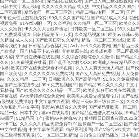
国产精品一区二区蜜桃
|
精品自在在线观看
|
国产成人新三级在线视频
|
精
日韩中文字幕无线码
|
久久久久久久精品成人热
|
中文精品久久久久国产
|
二区第四页
|
精品女同一区二区三区器
|
精品曰韩av专区一区二区
|
国产
99
|
色天使亚图视频免费
|
99久久久久国产精品
|
国产精品成人久久
|
综合
视频免费
|
91在线制服一区
|
久久福利
|
久久精品一区二区三区
|
欧美久久
人久久蜜臀
|
伊人久久大香线新地址
|
日韩欧美一区二区三区
|
99久久国
产免费观看频道
|
日韩精品第五十八页
|
久久精品视频16
|
欧美αv日韩αv
久精品
|
成人久久
|
国产欧美日韩久久精品
|
精品一区二区三区在线
|
欧美
吻着我的下面
|
日韩精品综合福利网
|
AV片不卡久久欣赏网
|
国产精品三级
产欧美乱
|
国产精品不卡av在线
|
青春草原在线
|
欧美成免费一区二区视频
的內容
|
草草线在成年在线视频
|
久久综合狠狠综合久久激情
|
国产精品久
久久
|
91免费视频在线看
|
国产乱子伦农村XXXX
|
欧洲成人午夜精品区久
传媒
|
欧美日韩在线免费观看不卡视频
|
久久人人爽天天玩人精品
|
国产伦
国产欧美乱
|
久久久久久久Aⅴ免费网站
|
国产女人高潮免费视频
|
人人免费
站
|
久久久精品一二三区
|
日韩欧美久久国产高清精品
|
91热久久免费频精
品国产三级在线专区
|
99re免费视频国产
|
国产精品99久久久久久
|
中文手
看精品
|
国产欧美久久久久久精品一区二区
|
欧美乱妇狂野欧美在线视频
|
字幕在线
|
AV天堂婷婷综合免费网
|
欧美黑人换爱交换乱理伦片
|
国产在线
r级视频免费播放
|
中文字幕在线观看
|
香港三级韩国三级日本三级
|
久久久
久制服乱码中文字幕
|
浪潮AV色综合久久天堂
|
国产精品亚欧美一区二区
|
精品一区
|
日本中文字幕a∨在线观看
|
国产精品点击进入在线影院
|
99精
Av四区
|
91精品国自产
|
蜜桃AV色偷偷AV老
|
狠狠躁日日躁夜夜躁2022麻
不卡二区
|
久久久久久精品免费免费R
|
91国偷自产一区二区三区
|
国产免
中文在线视频
|
中文字幕在线观看
|
精品系列漫画
|
国产V综合V欧美大
|
在
性三级视频真实版
|
91一区二区三区精品
|
自拍偷自拍精品播放
|
日本电影