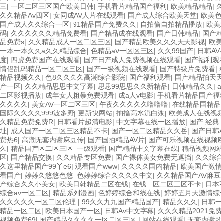
三
|
一区二区三区国产欧美日韩
|
手机看片精品国产福利
|
欧美精品精品
|
久久精品Av四区
|
女同成AV人片在线观看
|
国产成人综合欧美天堂
|
欧美
国产成人久久综合一区
|
91精品国产免费久久
|
自拍偷自拍精品播放
|
欧美
码
|
久久久久久久精品免费看
|
国产精品成在线观看
|
国产日韩精品
|
国产
品免费s
|
久久精品成人一区二区三区
|
国产精品欧美久久久天天影视
|
欧
一本一本久久a久久精品综合
|
色精品aⅴ一区区三区
|
久久99国产
|
日韩A
度
|
四虎免费国产在线观看
|
国产日产成人免费视频在线观看
|
国产福利观
情侣乱码精品一区二区三区
|
国产一级视频在线观看
|
国产特级片免费看
|
精品视频久久
|
色8久久久久高潮综合影院
|
国产福利观看
|
国产精品拍天
产一区
|
久久精品思思中文字幕
|
思思99思思久久新精品
|
日韩精品久久
|
a
二区影视播放
|
成年女人粗暴免费观看
|
成a人v电影
|
手机看片精品国产福
久久久久
|
美女AV一区二区三区
|
午夜久久久久久噜噜噜
|
在线精品国精品
国际久久久久999波多野
|
更新快网站
|
抽搐高水流白浆
|
欧美成人在线视
久精品免费免费R
|
日韩看片超清电影
|
中文字幕在线一区播放
|
国产 经典
址
|
成人国产一区二区三区精品不卡
|
国产一区二区精品久久岳
|
国产日韩
费热6
|
高潮无套内谢麻豆传
|
国产国拍精品AV片
|
国产可乐视频在线视频
久
|
精品国产区二区三区
|
一级观看
|
国产精品中文字幕在线
|
精品视频网
区
|
国产精品交换
|
久久精品专区免费
|
国产裸体美女免费无遮挡
|
久久综合
久这里精品国产99丫e6
|
观看国产www
|
久久久久国内精品
|
欧美国产激
看国产
|
婷婷久悠悠色悠
|
色婷婷综合久久久久中文
|
久久精品国产AV麻豆
产综合久久小美女
|
欧美日韩精品二区在线
|
在线一区二区三区不卡
|
日本
综合av一区二区
|
精品系列漫画
|
色婷婷综合和线在线
|
婷婷五月天激情综
久久久久久一区二区伦理
|
99久久九九国产精品国产
|
精品久久久
|
日韩一
精品一区二区
|
欧美日本国产一区
|
日韩Av中文字幕
|
久久久精品2021免
视频免费69
|
国产精品久久久久一区二区三区
|
网站在线观看
|
无套内谢