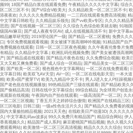
频99
|
18国产精品白浆在线观看免费
|
午夜精品久久久久中文字幕
|
综合久
区二区三区不卡
|
国产V综合V欧美大
|
久久精品欧美一区二区三区不卡
|
欧
添夜夜欢
|
久久久久久免费精品视频
|
一二三四在线观看免费高清视频
|
精
中文字幕日韩欧毛
|
久久精品娱乐领先
|
国产vv欧美v专区
|
久久久久精品
思思
|
国产在线视频一区二区三区
|
久久综合九色综合欧美就去吻
|
91啪
级国AV麻豆
|
国产成人夜夜专区AV
|
成人在线视频高清不卡
|
新中文字幕a
精品嫩草研究院
|
2019理论国产一级
|
国产精品一区二区蜜桃
|
免费久久久
口
|
专区免费视频观看视频
|
美女被揉下面高潮呻吟视频
|
91精品国产自
免费视频在线观看
|
日韩一区二区三区夜色视频
|
久久午夜夜伦鲁鲁片免
有精品
|
久久精品中文字幕.
|
欧洲乱码伦视频免费
|
国产美女被遭强高潮网
产
|
国产精品成在线观看
|
国产精品片夜色在线
|
久久免费综合视频
|
欧美
又大又粗又爽免费看
|
国产成人综合一区精品
|
国产精品美女一区二区三
要
|
国产欧美一区二区
|
视色视色中文字幕网站
|
一区二区在线免费观看
|
文字幕日韩
|
欧美双飞AⅤ天堂
|
AV一区
|
一区二区在线电影天堂
|
一本大道
精
|
欧美v国产蜜芽TV
|
欧美九九精品中文不卡
|
男人J进入女人P狂躁视频
国产老色批在线视频播放
|
99热精品国产三级在线观看
|
国产精品欧美久
国产偷精品高清
|
日韩在线中文字幕综合
|
99综合精品
|
为全球用户创造永
蕉观新在线视频
|
午夜国内自产拍在线观看
|
一级高清国产一区二区
|
久久
一区二区三区视频
|
丁香五月天之婷婷综合缴情
|
欧洲国产在线精品三区
|
区三区电影
|
日韩三级
|
一级a性色生活片久久
|
国产精品久久免费看的视
国内大量揄拍精品视频
|
2021天天色
|
在线欧美日产动漫3D
|
久久久久久
久
|
中文字幕乱码av波多ji
|
99久久免费只有精品国产
|
精品综合网站
|
伊人
香蕉视频久久
|
精品国产成人系列
|
麻豆蜜桃国产精品视频
|
热久久视久久精
费观看网站
|
欧美激情一区二区三区高清视频
|
精品久久久久久综合
|
91
午夜福利
|
久久91超碰色中文字幕总站
|
国产精品玖玖玖9999
|
图片区小说