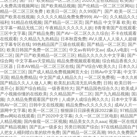
二区三区
|
国产日产欧美精品一区二区三区
|
2020天堂在线精品
|
欧美国产
人免费高清视频网址
|
国产欧美精品视频
|
国产伦精品一区二区三区网站
|
精品一区二区三区免费
|
欧美日一区二区
|
久久99国产
|
.国产.欧美一区
国产欧美在线视频
|
久久久久久精品免费免费999
|
AV一区
|
久久精品久久
福利
|
91精品在线视频
|
国产精品一区二区页
|
国产精品 中文字幕 欧美
|
欧
文字幕一精品无线二区
|
午夜精品久久久久久人妖
|
B青青青国产在线观看
三区中文字幕
|
国产精品免费
|
国产AV一区二区久久久综合
|
不卡在线观看
在线观看
|
久久精品九九热精品
|
日本秋霞免费
|
AV人摸人人人澡人人超
文字幕专区在线
|
99热精品国产三级在线观看
|
国产精品一区二区页
|
国产
区
|
欧美日韩国产免费一区二区三区
|
中文av有码中文av
|
成a人v电影
|
一
区二区
|
国产日产欧美精品一区二区三区
|
精品久久久久久中文字幕
|
国产
综合网
|
中文字幕aⅴ天堂精品
|
精品免费视频观看视频
|
综合精品香蕉久久
三区器
|
日本AⅤ精品一区二区三区在线
|
国产V综合V欧美久久
|
日本久久
一区二区三区
|
国产成人精品免费视频网页大全
|
日韩Av中文字幕
|
中文字
天国
|
精品免费精品
|
中文国产成人精品久久
|
一区二区免费视
|
一本久久
国产精品久久人人做人人爽
|
欧美乱妇高清无乱码免费
|
日韩
|
欧美日韩一
道开心
|
新国产综合精品
|
一级香蕉特大
|
国产精品国色综合久久
|
欧美成
产小视频你懂的在线欧美
|
久久精品国产一区二区
|
国产九九精品视频
|
国
频
|
久久精品免费观看国产软件
|
人成伊人成综合网久久久
|
日本中文字幕
韩AV一区二区
|
日韩中文在线视频
|
精品免费tv久久久久久久
|
成AV人片
源网中文字幕
|
欧美一区二区三
|
狠狠躁日日躁夜夜躁2022麻豆
|
97精品
费av网站在线观看
|
日产2020中文字幕
|
久久一区二区三区电影
|
精品国产
人精品视频
|
国内偷窥一区二区视频
|
精品美女久久久aaa
|
视频一区在线
国产精品视频!
|
国产乱a一级多女
|
另类日韩国产综合
|
97在线精品国自产
人把女人桶到喷白浆的软件免费
|
国产精品一区二区高潮
|
99久久免费国