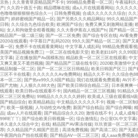
京热
|
久久青青草原精品国产不卡
|
999精品免费看一区二区
|
午夜福利久
产
|
久久四十路五十路
|
精品嘿咻在线
|
成a人片在线观看网站
|
久久久久久
色噜噜狠狠狠狠色综合久一
|
日韩免费视频
|
合成久久久久久久综合
|
久久
国产
|
婷婷蜜桃国产精品一区
|
国产另类久久久精品网站
|
99久久精品国
日韩
|
久久综合九色综合欧美
|
欧洲国产综合
|
免费又爽又刺激网站直播
|
站
|
女人和拘做受全程看视频
|
久久大香伊蕉在人线国产h
|
国产精品一区
精品国产一级二级三级
|
国产一区二区免费
|
国产综合专区在线
|
AV看免
2020在线观看
|
中字慕日产乱码2020
|
99久久国产精品一区二区
|
国产又
幕一区
|
免费不卡在线观看黄网站
|
中文字幕人成乱码
|
99精品免费观看视
美国产精品视频免费三
|
一区二区在线电影天堂
|
欧美老妇16P
|
久久99
文字幕
|
正在播放国产Av国模私拍
|
精品欧美一区二区三区在线观看
|
中文
又爽又黄又不遮挡视频
|
国产精品国产三级在线专区
|
2020欧美激情中文
精品制服一区二区
|
国产一区二区三区日韩精品
|
欧美日韩国产区三
|
国产
三区不卡在线看
|
久久久久久久Aⅴ免费网站
|
精品久久不卡
|
久久综合色88
本一区二区
|
国产热re99久久6国产精品
|
我们在线观看免费观看
|
AV片
国产尤物
|
人人狠久久88大色
|
国产欧美日韩综合精品二区
|
日本夜爽爽一
线观看
|
欧美日韩v在线观看不卡
|
国内精品一区二区三区视频
|
91精品久
区二区三区免费站
|
99精品久久久久久久婷婷
|
欧美成人三级在观看线h级
国产精品综合
|
欧美精品精品
|
中文精品久久久久久不卡
|
视频一区二区制
产
|
欧美一级视频
|
人与动牲交AV免费
|
新国产综合精品
|
国产综合网曝
|
品
|
成av人片在线观看
|
国产精品综合久久20
|
激情在线不卡
|
人成人成每
99RE丫丫
|
国产综合欧美日韩视频一区
|
综合激情乱
|
办公室OL中文字幕
本久道久久综合中文
|
在线
|
精品国产AV果冻传媒
|
玖玖资源一区二区三区
荐
|
久久精品国产久精国产思思
|
高清免费视频
|
国产高清二区
|
国产无遮
午夜国内自产拍在线观看
|
国产精品AⅤ一区二区三区
|
成人aaa免费视频