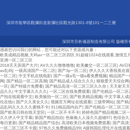
深圳市龍華區觀瀾街道新瀾社區觀光路1301-8號101一二三層
深圳市芬析儀器制造有限公司 版權所有
感谢您访问我们的网站，您可能还对以下资源感兴趣：
欧美成精品视频,天码av一区二区三区四区,91超碰1024在线观看,激情五月
亚洲一区二区三区
2018天天弄国产大片
|
AⅤ久久久噜噜噜噜
|
欧美嫩交一区二区三区
|
AV日
av乱码
|
一级高清国产一区二区
|
国产3p一区二区
|
伊人久久大香线蕉在观
一区二区
|
中文手机在线电影
|
国产一级a毛一级a看免费视频
|
精品国产一
网
|
国产精品一区二区高潮
|
国产精品成人综合久久久
|
狠狠爱天天综合网
一区
|
国产特级片免费看
|
国产精品高清一区二区三区久久你
|
天天射天天
品久久
|
中文字幕久久久久
|
一区二区在线免费观看
|
国产伦精品一区二区
产拍在线观看中文
|
欧美愉拍一区二区
|
国产欧美精品视频
|
中文字幕人成
伦在线r
|
国产久久美女久久
|
视频官方网址在线观看
|
三级带网站
|
国产精
品乱码久久久久久蜜桃不卡
|
911精品国内自产
|
国产伦精品一区二区三区
国产欧美日韩在线天堂区
|
一区二区不卡不卡
|
婷婷色国产精品视频二区
久久伊人中文字幕
|
新国产精品拍自
|
色偷偷人人澡久久超碰97
|
色综合久
每日更新
|
国产精品精品国产综合
|
高清欧美日本视频免费观看
|
国产高清
一区二区三区不卡观
|
97热久久免费频精品99
|
A级韩国乱理伦片在线观