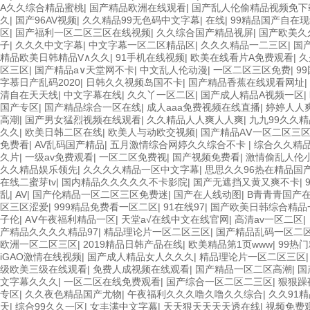
A久久综合精品蜜桃
|
国产精品欧洲在线观看
|
国产乱人伦偷精品视频免下
久
|
国产96AV视频
|
久久精品99无色码中文字幕
|
在线
|
99精品国产自在
区
|
国产福利一区二区三区在线视频
|
久久综合国产精品视屏
|
国产欧美久
子
|
久久久中文字幕
|
中文字幕一区二区精品区
|
久久久精品一二三区
|
国
精品欧美日韩精品V∧久久
|
91手机在线视频
|
欧美在线看片A免费观看
|
久
区三区
|
国产精品а∨天堂网不卡
|
中文乱人伦动漫
|
一区二区三区免费
|
9
字慕日产乱码2020
|
日韩久久视频岛国不卡
|
国产精品香蕉在线观看网址
|
清自在天天线
|
中文字幕在线
|
久久丫一区二区
|
国产成人精品A视频一区
|
国产专区
|
国产精品综合一区在线
|
成人aaa免费视频在线直播
|
婷婷人人
高潮
|
国产男女猛烈视频在线观看
|
久久精品人人爽人人爽
|
九九99久久
久久
|
欧美日韩二区在线
|
欧美人与动欧交视频
|
国产精品AⅤ一区二区三
免费看
|
AV乱码国产精品
|
五月激情综合网婷久久综合不卡
|
综合久久精
久片
|
一级av免费观看
|
一区二区免费视
|
国产视频免费看
|
激情偷乱人伦
久久精品娱乐领先
|
久久久久精品一区中文字幕
|
思思久久96热在精品国
在线二蜜芽tv
|
国内精品久久久久久不卡影院
|
国产无遮挡又黄又爽不卡
|
乱
|
AV
|
国产伦精品一区二区三区免费迷
|
国产在人线动图
|
B青青青国产
区三区涩爱
|
999精品免费看一区二区
|
91在线97
|
国产欧美日韩综合精品
子伦
|
AⅤ午夜福利精品一区
|
天堂а√在线中文在线官网
|
高清av一区二区
|
产精品久久久久精品97
|
精品理论片一区二区三区
|
国产精品乱码一区二
欧洲一区二区三区
|
2019精品日韩产品在线
|
欧美精品第1页www
|
99热
iGAO激情在线视频
|
国产成人精品女人久久久
|
精品理论片一区二区三区
级欧美三级在线观看
|
免费人成视频在线观看
|
国产精品一区二区高潮
|
国
文字幕久久久
|
一区二区在线免费观看
|
国产综合一区二区二三区
|
狠狠躁
专区
|
久久夜色精品国产尤物
|
午夜福利久久久噜久噜久久综合
|
久久91
天
|
综合99久久一区
|
女丰满中文字幕
|
天天狠天天天天透在线
|
视频免费