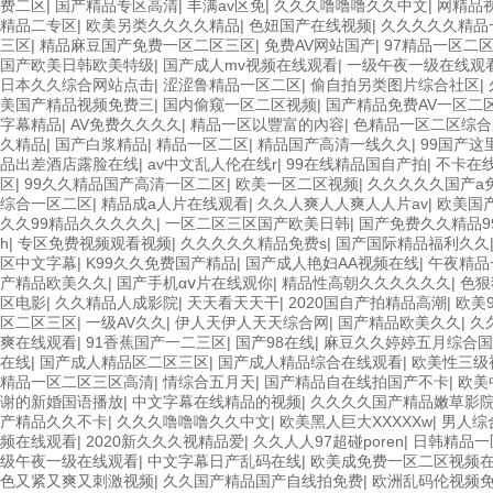
费二区
|
国产精品专区高清
|
丰满av区免
|
久久久噜噜噜久久中文
|
网精品
精品二专区
|
欧美另类久久久久精品
|
色妞国产在线视频
|
久久久久久精品
三区
|
精品麻豆国产免费一区二区三区
|
免费AV网站国产
|
97精品一区二
国产欧美日韩欧美特级
|
国产成人mv视频在线观看
|
一级午夜一级在线观
日本久久综合网站点击
|
涩涩鲁精品一区二区
|
偷自拍另类图片综合社区
|
美国产精品视频免费三
|
国内偷窥一区二区视频
|
国产精品免费AV一区二
字幕精品
|
AV免费久久久久
|
精品一区以豐富的內容
|
色精品一区二区综合
久精品
|
国产白浆精品
|
精品一区二区
|
精品国产高清一线久久
|
99国产这
品出差酒店露脸在线
|
av中文乱人伦在线r
|
99在线精品国自产拍
|
不卡在
区
|
99久久精品国产高清一区二区
|
欧美一区二区视频
|
久久久久久国产a
综合一区二区
|
精品成a人片在线观看
|
久久人爽人人爽人人片av
|
欧美国
久久99精品久久久久久
|
一区二区三区国产欧美日韩
|
国产免费久久精品99
h
|
专区免费视频观看视频
|
久久久久久精品免费s
|
国产国际精品福利久久
区中文字幕
|
K99久久免费国产精品
|
国产成人艳妇AA视频在线
|
午夜精品
产精品欧美久久
|
国产手机αⅴ片在线观你
|
精品性高朝久久久久久久
|
色狠
区电影
|
久久精品人成影院
|
天天看天天干
|
2020国自产拍精品高潮
|
欧美
区二区三区
|
一级AV久久
|
伊人天伊人天天综合网
|
国产精品欧美久久
|
久
爽在线观看
|
91香蕉国产一二三区
|
国产98在线
|
麻豆久久婷婷五月综合国
在线
|
国产成人精品区二区三区
|
国产成人精品综合在线观看
|
欧美性三级
精品一区二区三区高清
|
情综合五月天
|
国产精品自在线拍国产不卡
|
欧美
谢的新婚国语播放
|
中文字幕在线精品的视频
|
久久久久国产精品嫩草影
产精品久久不卡
|
久久久噜噜噜久久中文
|
欧美黑人巨大XXXXXw
|
男人综
频在线观看
|
2020新久久久视精品爱
|
久久人人97超碰poren
|
日韩精品一
级午夜一级在线观看
|
中文字幕日产乱码在线
|
欧美成免费一区二区视频
色又紧又爽又刺激视频
|
久久国产精品国产自线拍免费
|
欧洲乱码伦视频