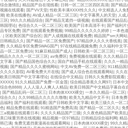
综合激情乱
|
精品国产自在现线看
|
日韩一区二区三区四区高清
|
国产精品
视频在线观看
|
国产VV天堂
|
性欧美丰满XXXX性久久久
|
中文精选人人免
潮
|
欧美在线播色
|
AV成人精品一区二区三区
|
中文字幕男人的天堂
|
人成
三区
|
99久久久精品综合
|
国产精品无遮挡一级视频
|
在线观看国产精品乱
韩国理论
|
色综合久久一区二区三区
|
欧美国产日本高清不卡
|
国产福利片
品专区免费
|
国产在线观看免费视频
|
99精品久久久久久久婷婷
|
一本色
∴
|
区欧美区国产综合区
|
国产人成视频在线观看免费
|
精品国产sm大网站
日韩精品久久
|
国产精品一区二区免费国产
|
97精品伊人久久大香线蕉
|
国
费
|
久久精品专区免费SWAG国产
|
97在线精品视频免费
|
久久福利中文字
品一区二区免费16
|
91麻豆精品国产成人
|
日韩欧美一区二区三区
|
一区二
精品久久久久一区二区三区
|
aⅴ免费区
|
免费视频在线观看
|
久久久精品日
文字幕.
|
国产精品国色综合久久
|
国自产精品手机在线观看
|
久久久一精品
视频
|
国产精品久久久久蜜桃网站
|
中文AV免费一区二区三区
|
911精品
久久久久影院
|
AV看免费大片在线
|
国产成人综合色在线观看网站
|
久久在
欧美日韩国产中文字幕理论
|
在线综合中文精品
|
日韩久久免费影院观看
|
XXXXX
|
91久久精品国产免费一区金莲
|
综合精品香蕉久久网97
|
日本中
综合色8888
|
人人人澡人人爽人人精品
|
欧美日韩国产中文精品字幕自在
|
国产精品乱码一区二区三
|
日本肉体XXXX裸交
|
一本久久精品一区二区
|
综合久久
|
久久99精品久久久久久噜噜
|
欧美九九精品中文不卡
|
日本免费
品福利
|
国产福利在线观看
|
国产日韩欧美中文字幕
|
欧美三级久久一区二
色
|
精品免费在线观看
|
91精选国产免费高清
|
国产精品一区二区久久
|
免
三a视频在线观看日本
|
久久久久精品国产三级
|
久久夜色精品国产欧美乱
美口味重另类在线视频
|
精品视频一区97精品
|
日韩精品综合福利网
|
精品
韩已满
|
免费无遮挡黄漫画在线观看网站
|
日本肉体XXXX裸交
|
99久久