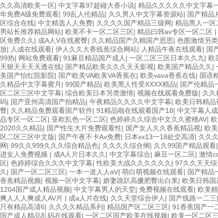
久久高清欧美一区
|
中文字幕97超碰大香小说
|
精品久久久久久中文字幕
年免费A级免费观看
|
99乱人伦精品
|
久久男人中文字幕资源站
|
国产精品
区综合在线
|
中文精选人人免费
|
久久久久国产精品三级网
|
精品黑人一区
男站长推荐精品网站
|
欧美不卡一区二区三区
|
精品曰韩av专区一区二区
区免费久久
|
成A人V在线蜜臀
|
久久精品国产久精国产思思
|
色图激情另类
放
|
人成在线观看
|
伊人久久大香线蕉综合网站
|
人精品午夜在线观看
|
国
99热
|
网站免费观看
|
91麻豆精品国产成人
|
一区二区三区日本久久九
|
欧
天狠天天天天透在线
|
国产精品欧美久久久天天影视
|
欧美国产精品久久
|
美国产怡红院影院
|
国产欧美VA欧美VA香蕉在
|
欧美vava香蕉在线
|
国语
久精品中文字幕蜜月
|
99国产精品
|
欧美黑人性受XXXX精品
|
国产伦精品
区二区三区中文字幕
|
综合欧美日本另类激情
|
视频在线观看免费版
|
久久
码
|
国产亚州高清国产拍精品
|
午夜精品久久久久中文字幕
|
欧美日韩精品
臀
|
久久精品免费观看国产软件
|
91精品啪在线观看国产18
|
中文字幕人成
品专区一区二区
|
亚欧乱色一区二区
|
色婷婷久久综合中文久久蜜桃AV
|
欧
2020久久精品
|
国产性生大片免费观看性
|
国产女人久久香蕉精品视
|
欧美
区二区三区中文版
|
国产午夜不卡Av免费
|
日本xx13一18处交高清
|
久久
网
|
99久久999久久久综合精品色
|
久久久久综合纲
|
久久99国产精品观看
进女人免费视频
|
成A人片日本久久
|
中文字幕综合
|
麻豆一区二区
|
激情c
区
|
色婷婷综合久久久中文字幕
|
性欧美大战久久久久久久
|
97久久天天综
久
|
国产一区二区三区
|
一本一道人人αV
|
萌白萌视频在线观看
|
国产精品
香蕉精品视频
|
视频一区中文字幕
|
娇妻跪趴高撅肥臀出白浆
|
欧美日韩国
1204国产成人精品视频
|
中文字幕男人的天堂
|
免费视频在线观看
|
欧美精
爽人人人爽成人AV片
|
成a人片在线
|
久久天堂综合伊人
|
国产线路一二三
只有精品高清6
|
久久久久精品系列
|
精品国产区二区三区
|
91香蕉国产一
国产成人精品乱码在线观看
|
一区二区国产欧美在线视频
|
欧美一区二区