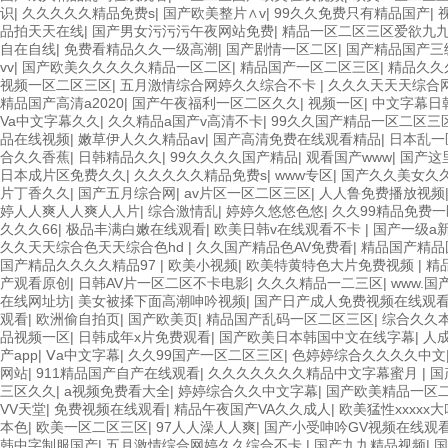
识
|
久久久久久精品免费s
|
国产欧美整片∧v
|
99久久免费只有精品国产
|
品拍天天在线
|
国产男女污污污午夜网站免费
|
精品一区二区三区爱欲九
自在自线
|
免费看精品久久一级高潮
|
国产剧情一区二区
|
国产精品国产三
vv
|
国产欧美久久久久久精品一区二区
|
精品国产一区二区三区
|
精品久久
视频一区二区三区
|
五月激情综合网婷久久综合不卡
|
久久久天天天综合
精品国产高清a2020
|
国产午夜福利一区二区久久
|
视频一区
|
中文字幕日
Va中文字幕久久
|
久久精品a国产v高清不卡
|
99久久国产精品一区二区三
品在线视频
|
嫩草伊人久久精品av
|
国产高清免费在线观看精品
|
日本乱一
合久久香蕉
|
日韩精品久久
|
99久久久久国产精品
|
观看国产www
|
国产这
日本成片区免费久久
|
久久久久久精品免费s
|
www专区
|
国产久久美女久
片丁香久久
|
国产五月综合网
|
av片区一区二区三区
|
人人鲁免费播放视频
婷人人爽人人爽人人片
|
综合激情乱
|
婷婷久悠悠色悠
|
久久99精品免费
久久久66
|
极品丰满白嫩在线观看
|
欧美日韩v在线观看不卡
|
国产一级a
久久天天综合色天天综合色hd
|
久久国产精品色AV免费看
|
精品国产精品
国产精品久久久久精品97
|
欧美小视频
|
欧美特黄特色大片免费视频
|
精
产观看原创
|
日韩AV片一区二区不卡电影
|
久久久精品一二三区
|
www.
在线网址坊
|
美女被揉下面高潮呻吟视频
|
国产日产成人免费视频在线观
观看
|
欧洲偷自拍页
|
国产欧美页
|
精品国产乱码一区二区三区
|
综合久久
品视频一区
|
日韩成年x片免费观看
|
国产欧美日本韩国中文在线字幕
|
人
产app
|
Ⅴa中文字幕
|
久久99国产一区二区三区
|
色婷婷综合久久久久中文
网站
|
911精品国产自产在线观看
|
久久久久久久久精品中文字幕蜜月
|
国
三区久久
|
a视频免费看大全
|
婷婷综合久久中文字幕
|
国产欧美精品一区
VV天堂
|
免费视频在线观看
|
精品午夜国产VA久久成人
|
欧美猛性xxxxx大
本色
|
欧美一区二区三区
|
97人人澡人人爽
|
国产小受呻吟GV视频在线观
韩中字制服国产
|
五月激情综合网婷久久综合不卡
|
国产九九精品视频
|
国