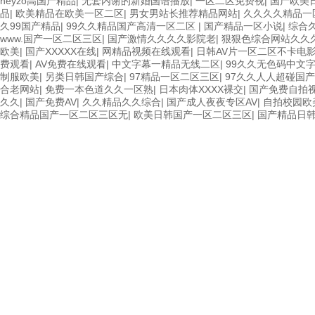
heyzo高国产精品
|
无套内谢的新婚国语播放
|
一区二区免费视
|
国产欧美
品
|
欧美精品在欧美一区二区
|
男女男站长推荐精品网站
|
久久久久精品一
久99国产精品
|
99久久精品国产高清一区二区
|
国产精品一区小说
|
综合
www.国产一区二区三区
|
国产激情久久久久影院老
|
狠狠色综合网站久久
欧美
|
国产XXXXX在线
|
网精品视频在线观看
|
日韩AV片一区二区不卡电
费观看
|
AV免费在线观看
|
中文字幕一精品无线二区
|
99久久无色码中文
制服欧美
|
另类日韩国产综合
|
97精品一区二区三区
|
97久久人人超碰国
合老网站
|
免费一本色道久久一区熟
|
日本肉体XXXX裸交
|
国产免费自拍
久久
|
国产免费AV
|
久久精品久久综合
|
国产成人夜夜专区AV
|
自拍校园欧
综合精品国产一区二区三区无
|
欧美日韩国产一区二区三区
|
国产精品日