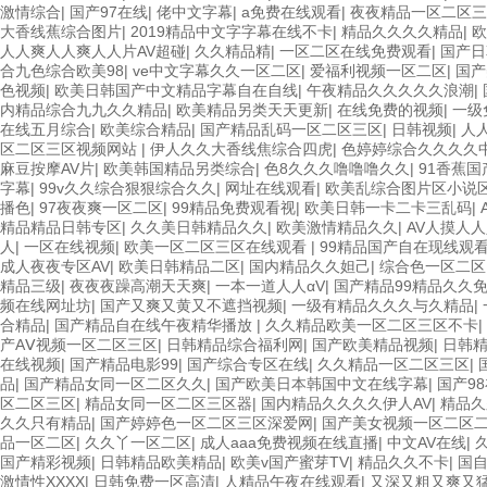
激情综合
|
国产97在线
|
佬中文字幕
|
a免费在线观看
|
夜夜精品一区二区三
大香线蕉综合图片
|
2019精品中文字字幕在线不卡
|
精品久久久久精品
|
欧
人人爽人人爽人人片AV超碰
|
久久精品精
|
一区二区在线免费观看
|
国产日
合九色综合欧美98
|
ve中文字幕久久一区二区
|
爱福利视频一区二区
|
国产
色视频
|
欧美日韩国产中文精品字幕自在自线
|
午夜精品久久久久久浪潮
|
内精品综合九九久久精品
|
欧美精品另类天天更新
|
在线免费的视频
|
一级
在线五月综合
|
欧美综合精品
|
国产精品乱码一区二区三区
|
日韩视频
|
人
区二区三区视频网站
|
伊人久久大香线焦综合四虎
|
色婷婷综合久久久久
麻豆按摩AV片
|
欧美韩国精品另类综合
|
色8久久久噜噜噜久久
|
91香蕉
字幕
|
99v久久综合狠狠综合久久
|
网址在线观看
|
欧美乱综合图片区小说
播色
|
97夜夜爽一区二区
|
99精品免费观看视
|
欧美日韩一卡二卡三乱码
|
精品精品日韩专区
|
久久美日韩精品久久
|
欧美激情精品久久
|
AV人摸人
人
|
一区在线视频
|
欧美一区二区三区在线观看
|
99精品国产自在现线观
成人夜夜专区AV
|
欧美日韩精品二区
|
国内精品久久妲己
|
综合色一区二区
精品三级
|
夜夜夜躁高潮天天爽
|
一本一道人人αV
|
国产精品99精品久久
频在线网址坊
|
国产又爽又黄又不遮挡视频
|
一级有精品久久久与久精品
|
合精品
|
国产精品自在线午夜精华播放
|
久久精品欧美一区二区三区不卡
|
产AⅤ视频一区二区三区
|
日韩精品综合福利网
|
国产欧美精品视频
|
日韩
在线视频
|
国产精品电影99
|
国产综合专区在线
|
久久精品一区二区三区
|
品
|
国产精品女同一区二区久久
|
国产欧美日本韩国中文在线字幕
|
国产9
区二区三区
|
精品女同一区二区三区器
|
国内精品久久久久伊人AV
|
精品久
久久只有精品
|
国产婷婷色一区二区三区深爱网
|
国产美女视频一区二区
品一区二区
|
久久丫一区二区
|
成人aaa免费视频在线直播
|
中文AV在线
|
国产精彩视频
|
日韩精品欧美精品
|
欧美v国产蜜芽TV
|
精品久久不卡
|
国
激情性XXXX
|
日韩免费一区高清
|
人精品午夜在线观看
|
又深又粗又爽又