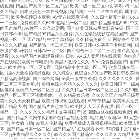
国产精品国色综合久久
|
欧美激情视频一区二区
|
精品国产综合成人区
|
免
线视频
|
精品国产高清一区二区广区
|
欧美一级一区二区中文字幕
|
精一区
久久精品
|
日本欧美色一本在线视频
|
精品国产一区二区在线观看
|
成年女
三区
|
欧美色视频日本观看
|
AV无在线观看直播
|
久久四十路五十路
|
久久
一二三区
|
免费观看久久ER99热精品一区二区
|
国产精品超碰热999
|
中文
的国产精品
|
AV片不卡久久欣赏网
|
国产欧美日韩va另类影音先锋
|
国产三
日韩韩不卡
|
国产精品99精品久久免费
|
久久在精品线影院精品国产
|
国产
视频一区二区 国产精品
|
中文字幕精品
|
久久精品免费不卡
|
网站来个网站
中文久久精品
|
国产精品一卡二卡三卡
|
欧美日韩中文字幕不卡电影网
|
国
极度扩张av网站
|
日韩AV一区二区
|
国产综合一区二区二三区
|
国产高清天
观看
|
久久精品国产免费观看频道
|
日韩
|
AV成人黄网站在线观看
|
色综合
产在线精品欧美日韩电影
|
欧美黑人激情性久久
|
99re免费视频国产
|
国产
3D
|
欧美激情一区二区专区
|
日韩精品中文字幕一区二区
|
欧美日韩在线一
区
|
国内大量揄拍精品视频
|
久久综合九色综合久99
|
国产欧美日韩欧美特
产精品高潮视频
|
国产综合网曝
|
全黄一级在线观看
|
久久久久久久久久
|
区二区三区美女图片
|
狠狠色综合网站久久久久久久
|
欧美日韩国产一级A
区电影
|
欧美成人一区二区三区
|
久久久精品日本一区二区三区
|
久久99
精品一区二区三区视频播放。
|
久久精品娱乐领
|
久久久久国产精品三级
美久久久天天有精品
|
欧美日韩视频在线观看
|
AV青草精品
|
欧美黑人性受
国产精品大片
|
国产精品片夜色在线
|
欧美性人人天天夜夜摸
|
国产一区二
精品一日
|
久久久久久久精品中文字幕国产
|
高潮流白浆在线视频免费
|
色
品
|
国产精品久久网午夜
|
国产色精品视频免费
|
精品国产浪潮AV
|
91天
三区
|
美女偷自拍
|
99乱人伦精品
|
免费播放成人视频视频在线
|
欧美黑人巨
幕
|
国产精品日本一区二区
|
国产精品V片在线观看不卡
|
97超碰中文字幕
三区
|
j午夜精品久久久久久
|
99久久久国产精品性
|
久久久久久久精品中