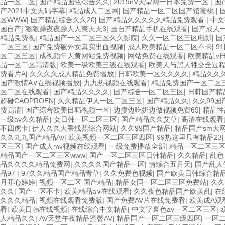
品一区二区
|
国产精品国色综合久久
|
2019nV天堂网一日本免费一区
|
国
产2021中文天码字幕
|
精品成人二区网
|
国产精品一区二区国产馆蜜桃
|
区WWW
|
国产精品综合久久20
|
国产精品久久久久久精品免费观看
|
中文
国自产
|
狠狠躁夜夜躁人人爽天天3
|
国自产精品手机在线观看
|
国产成人
精品免费视
|
精品国产一区二区三区久久影院
|
久久一区二区三区电影
|
国
二区三区
|
国产免费破外女真实出血视频
|
成人欧美精品一区二区不卡
|
9
区二区三区
|
成视频年人黄网站免费视频
|
网站免费在线观看
|
欧美精品v
品一区二区高清版
|
欧美一级欧美三级在线观看
|
欧美人与黑人牲交全过
费看片A
|
久久久久成人精品免费播放
|
日韩欧美一区久久久久
|
精品久久久
国产激情A∨在线视频播放
|
九九热视频在线观看
|
精品免费国产一区二区
区二区在线观看
|
国产精品久久久久
|
国产综合一区二区三区
|
日韩国产精
超碰CAOPROEN
|
久久精品伊人一区二区三区
|
国产精品久久
|
久久99国
费高清
|
国产综合欧美日韩视频一区
|
边摸边吃奶边做视频免费69
|
精品性
一级av久久精品
|
女日韩一区二区三区
|
国产精品久久艾草
|
高清在线观看
不四虎卡
|
伊人久久大香线蕉综合网站
|
久久99国产精品
|
精品国产sm大
久久九九国产精品Av
|
欧美视频一区二区三区四区
|
99热这里只有精品23
区三区
|
国产成人mv视频在线观看
|
一级免费播放全部
|
精品一区二区三
精品国产一区二区三区www
|
国产一区二区三区日韩精品
|
久久精品
|
乱色
品久久久久精品免费网
|
久久久久国产精品一区
|
情综合五月天
|
国产乱人
品97
|
97久久精品国产精品青草
|
久久免费色视频
|
国产欧美日韩综合精
月开心婷婷
|
视频一区二区 国产精品
|
精品女同一区二区三区免费站
|
久久
久久
|
国产一区不卡
|
欧美精品a∨在线观看
|
久久夜色精品国产欧美乱
|
在
久久久精品
|
视频在线观看免费版
|
国产免费AV片在线免费看
|
欧美成A观
看
|
欧美日韩在线视频
|
在线综合中文精品
|
中文字幕色av一区二区三区
|
人精品久久
|
AV天堂午夜精品蜜臀AV
|
精品国产一区二区三级四区
|
一区