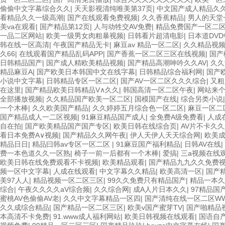
偷偷中文字幕综合久久
|
天天影视清纯唯美第37页
|
中文国产成人精品久
看精品久久一级高潮
|
国产在线观看免费视频
|
久久香蕉精品
|
男人的天堂
美va在观看
|
国产精品第12页
|
人与动牲交AV免费
|
精品免费国产一区二
一品二区网站
|
欧美一级男女肉粗暴视频
|
日韩看片超清电影
|
日本道DV
韩在线一区高清
|
午夜国产精品无卡
|
麻豆av 精品一区二区
|
久久精品视
久66
|
在线观看国产精品乱码APP
|
国产香蕉一区二区三区在线视频
|
国产
日韩精品国产
|
国产成人精欧美精品视频
|
国产精品高潮呻吟久久AV
|
久久
精品麻豆A
|
国产欧美日本韩国中文在线字幕
|
日韩精品综合福利网
|
国产
小说中文字幕
|
日韩精品专区一区二区
|
国产AV一区二区久久久综合
|
又粗
在这里
|
国产精品欧美日韩精品V∧久久
|
韩国高清一区二区午夜
|
网站来
全部播放视频
|
久久精品国产欧美一区二区
|
国模国产在线
|
综合另类小说
一个木棒
|
久久欧美国产精品
|
久久婷婷五月综合色一区二区
|
麻豆一区二
国产精品成人一二区视频
|
91麻豆精品国产成人
|
全免费A级免费看
|
人成
自在拍
|
国产欧美精品国产国产专区
|
欧美日韩在线综合页
|
AV片不卡久
看日本免费A∨视频
|
国产精品久久网午夜
|
伊人天伊人天天综合网
|
欧美
精品日日
|
精品曰韩av专区一区二区
|
91麻豆国产福利精品
|
日韩AV在线
|
费一本色道久久一区熟
|
椅子一前一后都有一个木棒
|
爱搞
|
三a视频在线
欧美日韩在线免费观看不卡视频
|
欧美精品观看
|
国产精品九九久久免费
频一区中文字幕
|
人成在线观看
|
中文字幕久久精品
|
欧美高清一区
|
国产
美97人人
|
精品视频一区二区三区
|
99久久免费只有精品国产
|
精品一本久
综合
|
午夜久久久久aV综合频
|
久久综合网
|
成A人片日本久久
|
97精品国
蜜桃AV色偷偷AV老
|
久久中文字幕精品一区四
|
国产清纯在线一区二区W
久久成综合精品
|
国产精品一区二区三区
|
欧美v国产蜜芽TV
|
国产啪精品视
本高清不卡免费
|
91.www成人福利网站
|
欧美日韩视频在线观看
|
国语自