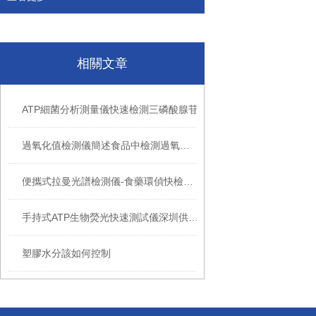
相關文章
ATP細菌分析測量儀快速檢測三磷酸腺苷
過氧化值檢測儀簡述食品中檢測過氧化值的意義
便攜式拉曼光譜檢測儀-食藥環偵快檢實驗室設備
手持式ATP生物熒光快速測試儀深圳供應商
塑膠水分該如何控制