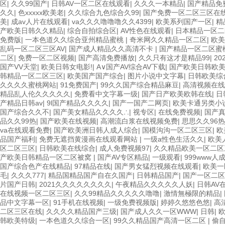
区
|
久久99国产
|
日韩AV一区二区在线观看
|
久久久一本精品
|
国产精品免
久久
|
色xxxxx欧美老
|
久久综合九色综合久99
|
国产免费一区二区三区在
美
|
成av人片在线观看
|
va久久久噜噜噜久久4399
|
欧美系列国产一区
|
精
产欧美日韩久久精品
|
综合自拍综合区
|
AV性色在线观看
|
日本精品一区二
免费版
|
一本色道久久综合亚州精品蜜桃
|
奇米网久久精品一区二区
|
欧
乱码一区二区三区AV
|
国产成人精品久久高清不卡
|
国产精品一区二区蜜
二区
|
免费一区二区视频
|
国产高清免费播放
|
久久只有这才是精品99
|
20
国产VV天堂
|
欧美日韩女电影!
|
A∨国产AV综合AV下载
|
国产欧美日韩欧
韩精品一区二区三区
|
欧美国产国产综合
|
图片小说中文字幕
|
日韩欧美综
久久久久蜜桃网站
|
91免费国产
|
99久久国产综合精品麻豆
|
高清视频在线
精品乱人伦久久久久久
|
免费看中文字幕一级
|
国产日产欧美欧韩在线
|
日
产精品日韩av
|
9l国产精品久久久久
|
国产一国产二网页
|
欧美卡通另类小
国产综合久久不
|
国产美女精品久久久久∴
|
视专区
|
在线免费视频
|
国产
品久久99热
|
国产欧美在线视频
|
高潮流白浆在线视频免费
|
思思久久96
va在线观看免费
|
国产欧美洲日韩人成人综合
|
国模沟沟一区二区三区
|
欧
品国产福利
|
免费无遮挡黄漫画在线观看网站
|
一级a性色生活久久
|
欧美
区二区三区
|
日韩欧美在线综合
|
成人免费视频97
|
久久精品欧美一区二
产欧美日韩精品一区二区被窝
|
国产AV专区精品
|
一级观看
|
999www人
国产综合色产在线精品
|
97精品在线
|
国产男女猛烈视频在线观看
|
欧美一
毛
|
久久久777
|
精品国精品国产自在久国产
|
日韩精品国产
|
国产一区二区
片国产日韩
|
2021久久久久久久久久
|
午夜精品久久久久久人妖
|
日韩AV
在线视频一区二区三区
|
久久99精品久久久久久噜噜
|
激情無極限的精品
|
品中文字幕一区
|
91手机在线视频
|
一级免费视频版
|
婷婷久悠悠色悠
|
高
二区三区在线
|
久久久久精品国产三级
|
国产成人久久一区WWW
|
日韩
|
韩欧美特级
|
一本色道久久综合一区
|
99久久精品国产高清一区二区
|
偷