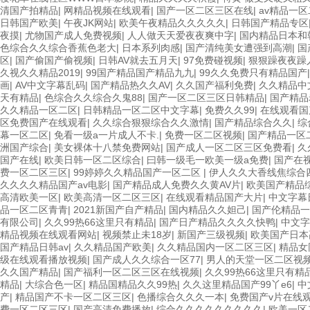
清国产拍精品
|
网精品视频在线观看
|
国产一区二区三区在线
|
av精品一
日韩国产欧美
|
午夜JK网站
|
欧美午夜精品久久久久久
|
日韩国产精品专区
夜摸
|
尤物国产成人免费视频
|
人人做天天爱夜夜爽中字
|
国内精品日本和
色综合久久综合香蕉色老大
|
日本系列肉感
|
国产清纯美女遭强到高潮
|
国
区
|
国产偷国产偷视频
|
日韩AV就去五月天
|
97免费碰视频
|
狠狠躁夜夜躁
久视久久精品2019
|
99国产精品国产精品九九
|
99久久免费只有精品国产
画
|
AV中文字幕乱码
|
国产精品热久久AV
|
久久国产福利免费
|
久久精品中
天有精品
|
色综合久久综合久鬼88
|
国产一区二区三区日韩精品
|
国产精品
久久精品一区二区
|
日韩精品一区二区中文字幕
|
免费久久99
|
在线观看国
区免费国产在线观看
|
久久综合狠狠综合久久激情
|
国产精品综合久久
|
综
幕一区二区
|
免看一级a一片成人不卡.
|
免费一区二区视频
|
国产精品一区
洲国产综合
|
美女裸体十八禁免费网站
|
国产成人一区二区三区免费看
|
久
国产在线
|
欧美日韩一区二区综合
|
曰韩一级毛一欧美一级a免费
|
国产在
费一区二区三区
|
99婷婷久久精品国产一区二区
|
伊人久久大香线焦综合
久久久久精品国产av电影
|
国产精品成人免费久久黄AV片
|
欧美国产精品
高清欧美一区
|
欧美高清一区二区三区
|
在线观看精品国产大片
|
中文字幕
品一区二区青青
|
2021新国产自产精品
|
国内精品久久妲己
|
国产伦精品一
有限公司
|
久久99热66这里只有精品
|
国产日产精品久久久久快鸭
|
中文字
精品视频在线观看网站
|
视频禁止未18岁
|
新国产三级视频
|
欧美国产日本
国产精品日韩av
|
久久精品国产欧美
|
久久精品国内一区二区三区
|
精品女
级在线观看播放视频
|
国产成人久久综合一区77
|
男人的天堂一区二区视
久久国产精品
|
国产福利一区二区三区在线视频
|
久久99热66这里只有精
精品
|
大综合色一区
|
精品国精品久久99热
|
久久这里精品国产99丫e6
|
中
产
|
精品国产不卡一区二区三区
|
色播综合久久久一本
|
免费国产v片在线
费一区二区三区
|
国产高清免费播放
|
综合久久久久久久久久久
|
欧美一区