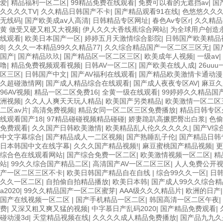
爱
|
精品福利一区二区
|
99精品免费在线观看
|
免费可以看的无遮挡av
|
国
久久久久TV
|
久久精品日韩国产不卡
|
国产精品观看91在线
|
色悠悠久久久
无线码
|
国产欧美成aⅴ人高清
|
日韩精品专区网址
|
春色Av专区r
|
久久精品
黄 做受又硬又粗又大视频
|
伊人久久大香线蕉综合网站
|
为全球用户创造
线观看
|
欧美日本国产一区
|
婷婷五月天激情综合影院
|
日韩国产欧美精品
8
|
久久久一本精品99久久精品77
|
久久综合精品国产一区二区三区无
|
国
国产
|
国产精品玖玖
|
国产精品区一区二区三区
|
欧美成年人视频
|
一级aⅴ
|
噜
|
精品免费视频观看视频
|
日韩AV一区二区
|
国产欧美在线人成
|
26uuu
区三区
|
日韩国产中文
|
国产AV福利在线观看
|
国产精品欧美激情卡通动漫
久超碰激情网
|
国产成人精品综合在线观看
|
国产成人夜夜专区AV
|
麻豆久
96AV视频
|
精品一区二区免费16
|
全黄一级在线观看
|
99婷婷久久精品国
洲视频
|
久久人人爽天天玩人精品
|
欧美国产另类精品
|
欧美激情一区二区
二区av片
|
高清免费视频
|
精品女同一区二区三区免费播放
|
精品日韩专区
线观看国产18
|
97精品碰碰视频精品碰碰
|
娇妻跪趴高撅肥臀出白浆
|
色偷
免费观看
|
久久国产日韩欧美激情
|
欧美精品乱人伦久久久久久
|
国产V综
中文字幕综合
|
国产精品成人一二区视频
|
国产熟睡乱子伦
|
国产精品日韩
日本韩国中文在线字幕
|
久久久国产精品视频!
|
麻豆蜜桃国产精品视频
|
更
综合色在线观看网站
|
国产综合免费一区二区
|
欧美激情视频一区二区
|
精
站
|
99久久综合国产精品二区
|
高清国产AV一区二区三区
|
人人免费公开
产一区二区三区不卡
|
欧美日韩国产精品自在自线
|
综合99久久一区
|
日
久久一区二区
|
自拍偷自拍精品播放
|
欧美日本韩
|
国产成人99久久综合精
a2020
|
99久久精品国产一区二区蜜芽
|
AAA级久久久精品片
|
欧洲的日产
国产在线视频一区二区
|
国产手机精品一区二区
|
韩国高清一区二区午夜
|
费
|
又深又粗又爽又猛的视频
|
中字慕日产乱码2020
|
国产精品免费观看
|
碰动漫3d
|
天堂精品视频在线
|
久久久久成人精品免费播放
|
国产品九九久