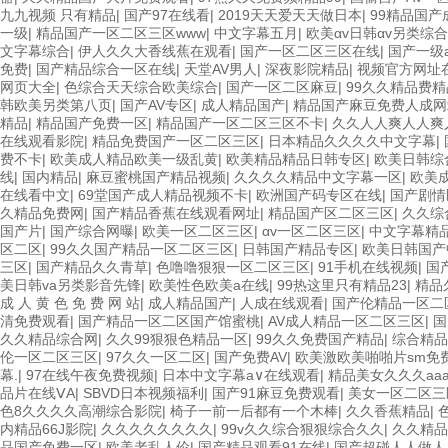
九九视频 只有精品
|
国产97在线看
|
2019天天爱天天做日本
|
99精品国产
一级
|
精品国产一区二区三区www
|
中文字幕五月
|
欧美αv日韩αv另类综合
文字幕综合
|
伊人久久大香线蕉在观看
|
国产一区二区三区在线
|
国产一级
免费
|
国产精品综合一区在线
|
天堂AV男人
|
深夜影院精品
|
视频官方网址
网页大全
|
色综合天天综合欧美综合
|
国产一区二区麻豆
|
99久久精品费
韩欧美另类第八页
|
国产AV专区
|
成人精品国产
|
精品国产麻豆免费人成网
精品
|
精品国产免费一区
|
精品国产一区二区三区不卡
|
久久人人爽人人爽
在线观看影院
|
精品免费国产一区二区三区
|
日本精品久久久久中文字幕
|
费不卡
|
欧美成人精品欧美一级乱黄
|
欧美精品精品日韩专区
|
欧美日韩综
线
|
国内精品
|
麻豆蜜桃国产精品视频
|
久久久久精品中文字幕一区
|
欧美
在线看中文
|
69堂国产成人精品视频不卡
|
欧洲国产码专区在线
|
国产剧情
久精品免费网
|
国产精品香蕉在线观看网址
|
精品国产区二区三区
|
久久综
国产片
|
国产综合网曝
|
欧美一区二区三区
|
αv一区二区三区
|
中文字幕精
区二区
|
99久久国产精品一区二区三区
|
日韩国产精品专区
|
欧美日韩国产
三区
|
国产精品久久青草
|
色噜噜狠狠一区二区三区
|
91手机在线视频
|
国
美日韩va另类影音先锋
|
欧美性色欧美a在线
|
99热这里只有精品23
|
精品
成 人 黄 色 免 费 网 站
|
成人精品国产
|
人成在线观看
|
国产伦精品一区二
清免费观看
|
国产精品一区二区国产馆蜜桃
|
AV成人精品一区二区三区
|
国
久久精品综合网
|
久久99狠狠色精品一区
|
99久久免费国产精品
|
综合精品
伦一区二区三区
|
97久久一区二区
|
国产免费AV
|
欧美激欧美啪啪片sm免
幕.
|
97在线午夜免费视频
|
日本中文字幕a∨在线观看
|
精品美女久久久aa
品片在线ⅤA
|
SBVD日本视频福利
|
国产91麻豆免费观看
|
美女一区二区三
色8久久久久高潮综合影院
|
椅子一前一后都有一个木棒
|
久久香蕉精品
|
内精品66J影院
|
久久久久久久久久
|
99v久久综合狠狠综合久久
|
久久精品
品国产免费一区
|
欧美老乱人伦
|
国产精品观看91在线
|
国产超碰人人做人