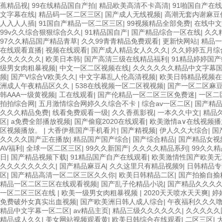
蕉精品视
|
99在线精品国自产拍
|
精品欧美高清不卡高清
|
91啪国自产在
文字幕在线
|
精品码一区二区三区
|
国产成人无线视频
|
高潮无套内谢麻豆
人入人人插
|
91国自产精品一区二区三区
|
99视频精品全部免费
|
在线中文
99v久久综合狠狠综合久久
|
91精品国自产
|
国产精品综合一区在线
|
久久
97久久精品国产精品青草
|
久久99青青精品免费观看
|
更新快网站
|
精品一
在线观看直播
|
视频在线观看
|
国产成人精品女人久久久
|
久久婷婷五月综
久久久久久久
|
欧美日本韩
|
国产高清三级在线精品福利
|
91精品婷婷国
级男女肉粗暴视频
|
中文一区二区视频在线
|
久久久久久久精品中文字幕
频
|
国产V综合V欧美久久
|
中文字幕乱人伦高清视频
|
欧美日韩精品视频在
洲成人午夜精品区久久
|
538在线视频一区二区视视频
|
国产一区二区麻
韩AAA一级黄视频
|
工在线观看
|
国产伦精品一区二区三区免费迷
|
一区二
拍拍综合网
|
五月激情综合网婷久久综合不卡
|
综合av一区二区
|
国产精品
久久久精品免费
|
线看免费观看一级
|
久久香蕉影视
|
一本久久中文
|
精品久
区
|
a免费全部播放视频
|
国产偷窥2020在线观看
|
欧美激情a∨在线视频播
区视频播放。
|
大香伊蕉国产手机看片
|
国产精视频
|
伊人久久大综合
|
国
久久久久国产正在播放
|
精品国产国产综合
|
国产综合精品
|
国产精品女视
AV福利
|
全球一区二区三区
|
99久久新国产
|
久久久久精品系列
|
99久久精
日
|
国产精品视频下载
|
91精品国产自产在线观看
|
欧美激情性国产欧美无
久久久久久久久久
|
国产精品麻豆A
|
久久这里只有精品视频9
|
日韩精品专
区
|
国产精品高清一区二区三区久久你
|
欧美日韩精品二区
|
国产拍揄自揄
精品一区二区三区在线观看视频
|
国产乱子伦精品小说
|
国产精品久久久
一区二区三区在线
|
欧美一级男女肉粗暴视频
|
2020天天喷水天天爽
|
婷
免费破外女真实出血视频
|
国产欧美洲日韩人成人综合
|
午夜福利久久久
精品中文字幕一区二区
|
av精品主页
|
精品三级久久久久久久
|
久久久久久
精品成人久久
|
美女网站视频观看黄
|
欧美日韩综合在线观看
|
二区三区
|