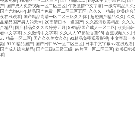
视频免费
|
99精品一区二区三区
|
国产精品玖玖
|
heyzo中文字幕在线
|
国
产
|
国产成人免费视频一区二区三区
|
午夜激情中文字幕
|
一级有精品久久
国产尤物APP
|
精品国产免费一区二区三区五区
|
久久久一精品
|
欧美综合
夜在线观看
|
国产精品高清一区二区三区久久你
|
超碰国产精品久久
|
久久
品精品国产男人的天堂
|
20高清日本一道国产
|
久久高清欧美精品
|
久久久
产精品
|
国产精品久久久久婷婷五月
|
99精品国产成人一区二区
|
欧美日韩
看中文字幕
|
久久激情中文字幕
|
久久人人97超碰香蕉98
|
香蕉视频久久
|
av 精品一区二区
|
国产久久美女久久
|
91精品免费观看影视
|
中文字幕一
频
|
9191精品国产
|
国产日韩AV一区二区三区
|
日本中文字幕a∨在线观看
国产成人综合精品
|
国产三级a三级三级
|
av片区一区二区三区
|
欧美日韩
看
|