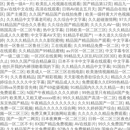
区
|
黃色一级A一片
|
欧美乱人伦视频在线观看
|
国产精品第12页
|
精品九
堂а√在线中文在线
|
高清在线观看
|
日韩AV就去五月天
|
国产精品自在拍
|
区
|
国产主播页
|
久久国产精品国产自线拍免费
|
欧美一级特黄大片色视频
久
|
久久精品中文字幕老司机
|
久久综合中文字幕
|
久久超碰激情网
|
97久
91精品国产综合久久香蕉
|
久久综合国产精品视屏
|
久久久久AV一级
|
99
韩国高清一区二区午夜
|
热中文字幕
|
日韩欧美一区二区三区
|
久久久精品
品成人久久蜜臀
|
中文字幕AⅤ天堂
|
91精品手机国产
|
一本久道久久综合
婷
|
久久久久精品久久久久影院蜜桃
|
精品国产精品国自产观看
|
中文字幕
鲁丝一区鲁丝二区鲁丝三区
|
工在线观看
|
久久99精品免费一区二区
|
中文
在线观看
|
久久精品国产99精品蜜桃
|
av片区一区二区三区
|
中文字幕专区
产一级二级三级
|
一区2区在线黄网
|
99精品无人区乱码1区2区3区
|
欧美猛
久止
|
99久久国产综合精品麻豆
|
日本不卡卡中文字幕在线观看
|
中文字幕
|
他扒开我的内裤强吻着我的下面
|
久久精品久久精品中文字幕
|
91国自
国产一区二区
|
欧美成人一区二区三区在线电影
|
欧美激情视频精品一区
不卡
|
久久香蕉精品
|
国产精彩视频
|
天天影视色香欲综合久久
|
精品久久
婷综合久久久久中文字幕
|
国产精品成人久久
|
免费观看久久ER99热精品
日韩va另类影音先锋
|
国产69盗摄视频
|
91精品国内久久久久精品一本
|
9
免费观看二区
|
N国产午夜精品久久久久婷婷
|
99热这里只有精品6国产免
16P
|
欧美黑人又粗又硬xxxxx喷水
|
99久久精品国产高清一区二区
|
线看
东京热国产精品
|
午夜精品久久久久久久久
|
久久91精品国产一区二区
|
精
免费一区二区视频
|
精品久久久久久综合网
|
99久久婷婷国产综合
|
精品国
频一区二区三区
|
免费又爽又刺激网站直播
|
久久久久久久精品免费观看
|
院
|
国产一国产二网页
|
日本夜爽爽一区二区三区
|
日韩一区二区三区夜色
精品一区二区不卡
|
8X国产精品免费视频
|
AV在线影片
|
99久久免费国产
器
|
久久精品国产大片免费观看
|
97热久久免费频精品99
|
国偷自产AV一