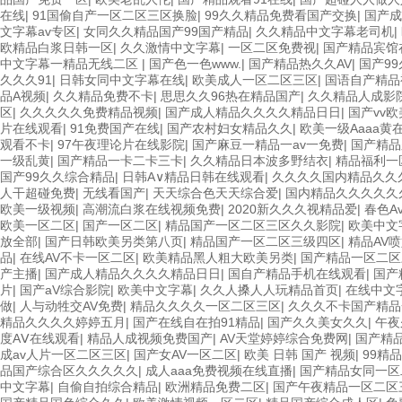
在线
|
91国偷自产一区二区三区换脸
|
99久久精品免费看国产交换
|
国产成
文字幕av专区
|
女同久久精品国产99国产精品
|
久久精品中文字幕老司机
|
欧精品白浆日韩一区
|
久久激情中文字幕
|
一区二区免费视
|
国产精品宾馆
中文字幕一精品无线二区
|
国产色一色www.
|
国产精品热久久AV
|
国产9
久久久91
|
日韩女同中文字幕在线
|
欧美成人一区二区三区
|
国语自产精品
品A视频
|
久久精品免费不卡
|
思思久久96热在精品国产
|
久久精品人成影
区
|
久久久久久免费精品视频
|
国产成人精品久久久久精品日日
|
国产vv欧
片在线观看
|
91免费国产在线
|
国产农村妇女精品久久
|
欧美一级Aaaa黄
观看不卡
|
97午夜理论片在线影院
|
国产麻豆一精品一av一免费
|
国产精品
一级乱黄
|
国产精品一卡二卡三卡
|
久久精品日本波多野结衣
|
精品福利一
国产99久久综合精品
|
日韩A∨精品日韩在线观看
|
久久久久国内精品久久
人干超碰免费
|
无线看国产
|
天天综合色天天综合爱
|
国内精品久久久久久
欧美一级视频
|
高潮流白浆在线视频免费
|
2020新久久久视精品爱
|
春色A
欧美一区二区
|
国产一区二区
|
精品国产一区二区三区久久影院
|
欧美中文
放全部
|
国产日韩欧美另类第八页
|
精品国产一区二区三级四区
|
精品AV
品
|
在线AV不卡一区二区
|
欧美精品黑人粗大欧美另类
|
国产精品一区二区
产主播
|
国产成人精品久久久久精品日日
|
国自产精品手机在线观看
|
国产
片
|
国产aV综合影院
|
欧美中文字幕
|
久久人搡人人玩精品首页
|
在线中文
做
|
人与动牲交AV免费
|
精品久久久久一区二区三区
|
久久久不卡国产精品
精品久久久久婷婷五月
|
国产在线自在拍91精品
|
国产久久美女久久
|
午夜
度AⅤ在线观看
|
精品人成视频免费国产
|
AV天堂婷婷综合免费网
|
国产精
成av人片一区二区三区
|
国产女AV一区二区
|
欧美 日韩 国产 视频
|
99精
品国产综合区久久久久久
|
成人aaa免费视频在线直播
|
国产精品女同一
中文字幕
|
自偷自拍综合精品
|
欧洲精品免费二区
|
国产午夜精品一区二区