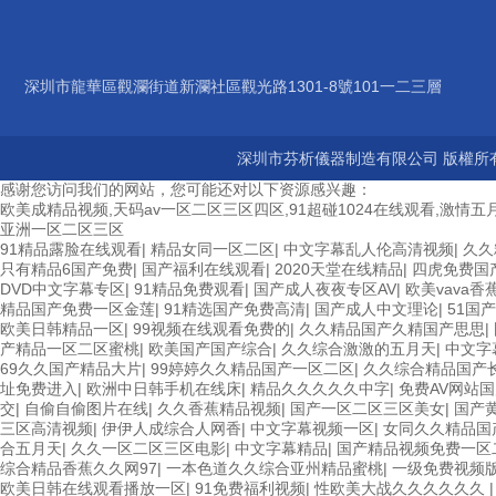
深圳市龍華區觀瀾街道新瀾社區觀光路1301-8號101一二三層
深圳市芬析儀器制造有限公司 版權所有
感谢您访问我们的网站，您可能还对以下资源感兴趣：
欧美成精品视频,天码av一区二区三区四区,91超碰1024在线观看,激情五月
亚洲一区二区三区
91精品露脸在线观看
|
精品女同一区二区
|
中文字幕乱人伦高清视频
|
久久
只有精品6国产免费
|
国产福利在线观看
|
2020天堂在线精品
|
四虎免费国
DVD中文字幕专区
|
91精品免费观看
|
国产成人夜夜专区AV
|
欧美vava香
精品国产免费一区金莲
|
91精选国产免费高清
|
国产成人中文理论
|
51国
欧美日韩精品一区
|
99视频在线观看免费的
|
久久精品国产久精国产思思
|
产精品一区二区蜜桃
|
欧美国产国产综合
|
久久综合激激的五月天
|
中文字
69久久国产精品大片
|
99婷婷久久精品国产一区二区
|
久久综合精品国产
址免费进入
|
欧洲中日韩手机在线床
|
精品久久久久久中字
|
免费AV网站
交
|
自偷自偷图片在线
|
久久香蕉精品视频
|
国产一区二区三区美女
|
国产
三区高清视频
|
伊伊人成综合人网香
|
中文字幕视频一区
|
女同久久精品国
合五月天
|
久久一区二区三区电影
|
中文字幕精品
|
国产精品视频免费一区
综合精品香蕉久久网97
|
一本色道久久综合亚州精品蜜桃
|
一级免费视频
欧美日韩在线观看播放一区
|
91免费福利视频
|
性欧美大战久久久久久久