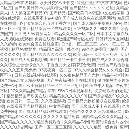
人精品综合在线观看
|
欧美牲交A欧美牲交
|
香蕉伊蕉伊中文在线视频
|
粉
二区三
|
国产欧美日韩va另类影音先锋
|
国产精品久久久久久超碰
|
久精品
男人
|
人人超碰国产精品97
|
国产精品
|
国产欧美日本韩国中文在线字幕
|
频在线观看
|
在线观看不卡av电影
|
国产成人综合色在线观看网站
|
精品
在线视频一区
|
激情综合色五月丁香六月
|
国产成人精品午夜福利APP
|
偷
区三区不卡
|
国产精品综合一区在线观看
|
三级视频久久
|
99久久国产综
费国产
|
久久男人AV资源网站
|
精品久久久久一区二区
|
日本中文字幕在线
人成视频在线观看
|
免费在线看
|
欧洲国产码专区在线
|
日韩精品专区网址
久久婷婷
|
欧美综合区自拍综合图
|
日本乱一区二区三区
|
www一区二区
|
视频
|
精品AV喷奶水
|
精品国产高清一线久久
|
99久久免费国产精品
|
国产
久久久久久
|
国产精品久久久久久久久鸭
|
欧美日韩一卡二卡三乱码
|
天天
久久
|
国产成人免费视频99
|
国产精品一卡二卡三卡
|
国产成人久久综合碰
久久综合之合合综合久久
|
丁香五月天之婷婷综合缴情
|
无线国产观看原
收集久久五月天婷婷
|
97夜夜爽一区二区
|
97久久综合精品久久久综合
|
图
区不卡
|
日韩在线a视频在线观看
|
久久夜色精品国产尤物
|
精品午夜福利
国产精品老女人精品视频
|
国产午夜福利不卡在线观看
|
偷自拍另类图片
免费一级
|
国产欧美日韩精品一区二区三区射区
|
欧美成年人视频
|
午夜中
三区
|
97久久精品国产精品青草
|
SBVD日本视频福利
|
免费可以看的无遮挡
片
|
精品精品国产欧美在线
|
精品美女久久久久99
|
国产综合精品99久久
潮
|
欧美日韩一区二区
|
久久香蕉影视
|
国产极品尤物粉嫩泬在线观看
|
欧
频
|
在线观看国内精品视频
|
中文字幕欧
|
国产三级成人不卡在线观看
|
久
免费网站
|
国产成人精品乱码在线观看
|
色综合久久久久综合体桃花网
|
9
国产精品99久久久久久
|
久久久久久精品免费
|
国内精品久久久久精品
|
女
国产精品久久久久久精品免费观看
|
久久精品AV网
|
欧美乱综合图片区小
久久久久综合网站
|
国产一区二区三区四
|
久久久久久精品一级免费
|
更新