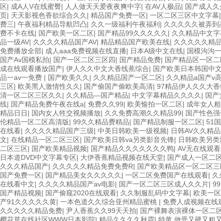
区
|
成A人V在线蜜臀
|
人人做天天爱夜夜爽中字
|
在AV人极品
|
国产成人久
页
|
天天影视色香欲综合久久
|
精品国产免费一区
|
一区二区三区中文字幕
费三
|
午夜福利精品导航凹凸
|
久久一级福利午夜福利
|
久久久久久被弄到
费不卡在线
|
国产欧美一区二区
|
国产精品99久久久久久
|
久久精品中文字
品一级AV
|
久久久久精品国产AV
|
精品精品国产欧美在线
|
久久久久久精
免费播放全部
|
成人aaa免费视频在线直播
|
日本A级中文在线
|
国模沟沟
国产Av国模私拍
|
国产一区二区三区四
|
国产精品免费
|
国产精品区一区二
成在线观看播放国产
|
伊人久久中文大香线蕉综合
|
国产欧美日本韩国中
品一av一免费
|
国产欧美久久
|
久久精品国产一区二区
|
久久精品a国产v
三区
|
欧美黑人激情性久久
|
国产偷国产偷欧美高清
|
97精品伊人久久大香
清一区二区三区久久
|
久久精品—国产精品
|
中文字幕精品久久久久
|
国产
线
|
国产精品免费午夜在线a
|
免费久久99
|
欧美愉拍一区二区
|
成年女人粗
精品日日
|
国内女人牲交视频播放
|
久久免费高潮久久精品99
|
国产性色强
伦精品一区二区高清版
|
99久久精品费精品
|
国产精品制服一区二区
|
51
在线看
|
久久久久精品国产三级
|
中美日韩欧美一级视频
|
日韩AV久久精品
文
|
在线精品一区二区三区
|
国产欧美日韩va另类影音先锋
|
日韩欧美另类
二区三区
|
国产欧美精品视频
|
国产精品久久久久久久久鸭
|
AV无在线观
日本道DVD中文字幕专区
|
大伊香蕉精品视频在线天堂
|
国产成人一区二
久久久精品国产
|
久久久久久精品免费免费R
|
国产欧美精品区一区二区
国产免费一区
|
国产精品美女久久久久久
|
一区二区免费国产在线观看
|
久
在线看中文
|
久久久久精品国产av电影
|
国产一区二区三区成人久久片
|
9
国产精品视频
|
国产偷窥2020在线观看
|
久久制服乱码中文字幕
|
欧美一区
产91久久久久久黄
|
一本色道久久综合亚州精品蜜桃
|
免费人成视频在线
久久久久久精品免费
|
尹人香蕉久久99天天拍
|
国产裸舞表演裸体一区二
樱花草在线社区WWW日本影院
|
精品久久久久秋霞
|
特黄 做受又硬又粗