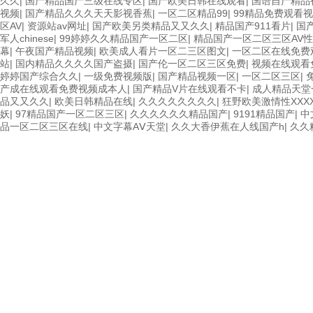
久久
|
国产精品国产三级在线专区
|
国产欧美日韩在线观看
|
国语自产精品
视频
|
国产精品久久久天天影视香蕉
|
一区二区精品99
|
99精品免费观看视
区AV
|
资源站av网址
|
国产欧美另类精品又又久久
|
精品国产911看片
|
国
军人chinese
|
99婷婷久久精品国产一区二区
|
精品国产一区二区三区AV
幕
|
午夜国产精品视频
|
欧美成人看片一区二三区图文
|
一区二区在线免费
站
|
国内精品久久久久国产盗摄
|
国产伦一区二区三区免费
|
视频在线观看
婷婷国产综合久久
|
一级免费视频版
|
国产精品视频一区
|
一区二区三区
|
产成在线观看免费视频成本人
|
国产精品V片在线观看不卡
|
成人精品天堂
品又又久久
|
欧美日韩精品在线
|
久久久久久久久久
|
狂野欧美激情性XXX
妖
|
97精品国产一区二区三区
|
久久久久久久精品国产
|
9191精品国产
|
中
品一区二区三区在线
|
中文字幕AⅤ天堂
|
久久大香伊蕉在人线国产h
|
久久