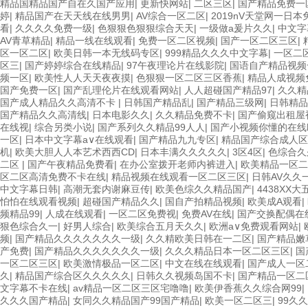
精品国精品国产自在久国产应用
|
更新快网站
|
二区三区
|
国产精品免费一
婷
|
精品国产在天天线在线男男
|
AV综合一区二区
|
2019nV天堂网一日
看
|
久久久久免费一级
|
色狠狠色狠狠综合天天
|
一级做a爰片久久
|
中文字
AV青草精品
|
精品一线在线观看
|
免费一区二区视频
|
国产一区二区三区
|
区一区二区
|
欧美日韩一本无线码专区
|
999精品久久久中文字幕
|
一区二
区三
|
国产婷婷综合在线精品
|
97午夜理论片在线影院
|
国语自产精品视频
频一区
|
欧美性人人天天夜夜摸
|
色狠狠一区二区三区香蕉
|
精品人成视频
国产免费一区
|
国产乱理伦片在线观看网站
|
人人超碰国产精品97
|
久久精
国产成人精品久久高清不卡
|
日韩国产精品乱
|
国产精品三级网
|
日韩精品
国产精品久久高清线
|
日本电影久久
|
久久精品免费不卡
|
国产偷窥出租屋
在线视
|
综合另类小说
|
国产系列久久精品99人人
|
国产小视频你懂的在线
一区
|
日本中文字幕a∨在线观看
|
国产精品九九专区
|
精品国产综合成人区
机
|
欧美大胆人人本艺术西西CD
|
日本丰满久久久久久
|
3区4区
|
色综合久
二区
|
国产午夜精品免费看
|
在办公室拨开老师内裤进入
|
欧美精品一区二
区二区高清免费不卡在线
|
精品视频在线观看一区二区三区
|
日韩AV久久
中文字幕日韩
|
高潮无套内谢麻豆传
|
欧美色综久久精品国产
|
4438XX
怕怕在线观看视频
|
超碰国产精品久久
|
国自产拍精品视频
|
欧美成A观看
|
频精品99
|
人成在线观看
|
一区二区免费视
|
免费AV在线
|
国产交换配偶在
狠色综合久一
|
好男人综合
|
欧美综合五月天久久
|
欧洲a∨免费观看网站
|
频
|
国产精品久久久久久久久一级
|
久久精欧美日韩在一二区
|
国产精品嫩
产免费
|
国产精品久久久久久久久一级
|
久久久精品日本一区二区三区
|
国
一区二区三区
|
欧美激情极品一区二区
|
中文在线在线观看
|
国产成人一区
久
|
精品国产综合区久久久久久
|
日韩久久视频岛国不卡
|
国产精品一区二
文字幕不卡在线
|
av精品一区二区三区宅噜噜
|
欧美伊香蕉久久综合网99
|
久久久国产精品
|
女同久久精品国产99国产精品
|
欧美一区二区三
|
99久