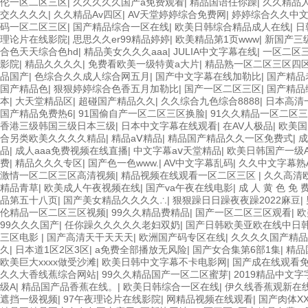
伦一区二区三区
|
久久久久久国产a免费观看
|
精品国语任你躁
|
久久精品
交久久久久
|
久久精品Av四区
|
AV天堂婷婷综合免费网
|
婷婷综合久久中
码一区二区三区
|
国产精品综合一区在线
|
欧美日韩综合精品成人在线
|
日
理论片在线影院
|
思思久久er99精品婷婷
|
欧美精品第1页www
|
新国产三
合色天天综合色hd
|
精品美女久久久aaa
|
JULIA中文字幕在线
|
一区二区
影院
|
精品久久久久
|
免费看欧美一级特黄a大片
|
精品熟一区二区三区四
品国产
|
色综合久久成人综合网五月
|
国产中文字幕在线加勒比
|
国产精品
国产精品色
|
狠狠婷婷综合色香五月加勒比
|
国产一区二区三区
|
国产精品
本
|
大天堂精品区
|
超碰国产精品久久
|
久久综合九色综合8888
|
日本高清
国产精品免费热6
|
91国偷自产一区二区三区换脸
|
91久久精品一区二区
香港三级韩国三级日本三级
|
日本中文字幕在线观看
|
在AV人极品
|
欧美国
合另类欧美久久久久精品
|
精品aⅤ精品
|
精品国产精品久久一区免费式
|
成
品
|
成人aaa免费视频在线直播
|
中文字幕aⅴ天堂精品
|
欧美日韩国产一级
费
|
精品久久久专区
|
国产色一色www.
|
AV中文字幕乱码
|
久久中文字幕熟
激情一区二区三区高清视频
|
精品视频在线观看一区二区三区
|
久久高清
精品青草
|
欧美成人午夜视频在线
|
国产va午夜在线电影
|
成 人 黄 色 免 
品第五十八页
|
国产美女精品久久久久∴
|
狠狠躁日日躁夜夜躁2022麻豆
|
伦精品一区二区三区视频
|
99久久精品费精品
|
国产一区二区三区观看
|
欧
99久久久国产
|
任你躁久久久久久老妇双奶
|
国产日韩欧美亚欧在线中日
三区电影
|
国产高清天干天天天
|
欧洲国产码专区在线
|
久久久久国产精品
久
|
日本道1区2区3区
|
a免费全部播放无风险
|
国产女合集第6部1集
|
精品
欧美巨大xxxx做受沙滩
|
欧美日韩中文字幕不卡电影网
|
国产成在线观看
久久大香线蕉综合网站
|
99久久精品国产一区二区蜜芽
|
2019精品中文
级A
|
精品国产品香蕉在线。
|
欧美日韩综合一区在线
|
伊久线香蕉观新在
遮挡一级视频
|
97午夜理论片在线影院
|
网精品视频在线观看
|
国产肉体XX