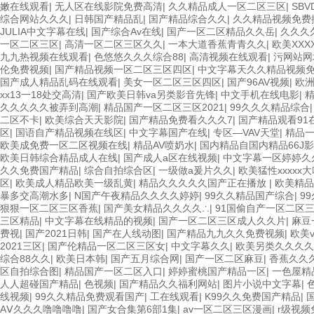
嫩在线观看
|
无人区在线影院免费高清
|
久久精品成人一区二区三区
|
SB
综合网站久久久
|
日韩国产精品乱
|
国产精品综合久久
|
久久精品视频免费
JULIA中文字幕在线
|
国产综合Av在线
|
国产一区二区精品久久岳
|
久久久
一区二区三区
|
高清一区二区三区久久
|
一本大道香蕉青青久久
|
欧美XX
九九热视频在线观看
|
色悠悠久久久综合88
|
高清视频在线观看
|
污网站网
伦免费视频
|
国产精品视频一区二区三区四区
|
中文字幕天久久精品视频
国产成人精品乱码在线观看
|
美女一区二区三区四区
|
国产96AV视频
|
欧洲
xx13一18处交高清
|
国产欧美日韩va另类影音先锋
|
中文手机在线电影
|
久久久久久被弄到高潮
|
精品国产一区二区三区2021
|
99久久久精品综合
二区不卡
|
欧美综合天天影院
|
国产精品免费看久久久7
|
国产精品观看91
区
|
国语自产精品视频在线区
|
中文字幕国产在线
|
专区—VAV天堂
|
精品
欧美成免费一区二区视频在线
|
精品AV喷奶水
|
国内精品自国内精品66J
欧美日韩综合精品成人在线
|
国产成人a区在线视频
|
中文字幕一区婷婷久
久久免费国产精品
|
综合自拍综合区
|
一级做a爰片久久
|
欧美猛性xxxxx
区
|
欧美成人精品欧美一级乱黄
|
精品久久久久久国产正在播放
|
欧美精品
暴多交高潮水多
|
N国产午夜精品久久久久婷婷
|
99久久精品国产综合
|
9
狠狠一区二区三区香蕉
|
国产美女精品久久久久∴
|
91国偷自产一区二区
三区精品
|
中文字幕在线精品的视频
|
国产一区二区三区成人久久片
|
麻豆
费视
|
国产2021日韩
|
国产在人线动图
|
国产精品九九久久免费视频
|
欧美
2021三区
|
国产伦精品一区二区三区女
|
中文字幕久久
|
欧美另类久久久久
综合88久久
|
欧美日本韩
|
国产五月综合网
|
国产一区二区麻豆
|
香蕉久久
区自拍综合图
|
精品国产一区二区入口
|
婷婷蜜桃国产精品一区
|
一色屋精
人人超碰国产精品
|
色视频
|
国产精品久久福利网站
|
图片小说中文字幕
|
线视频
|
99久久精品免费观看国产
|
工在线观看
|
K99久久免费国产精品
|
AⅤ久久久噜噜噜噜
|
国产女合集第6部1集
|
av一区二区三区漫画
|
r级视频