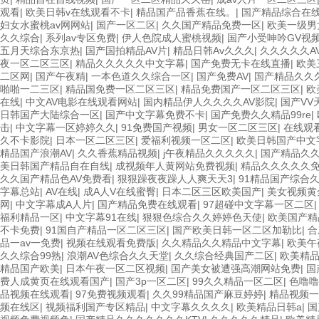
观看
|
欧美日韩v在线观看不卡
|
精品国产品香蕉在线。
|
国产精品综合在
妇女水蜜桃av网网站
|
国产一区二区
|
久久国产精品免费一区
|
欧美一级男
久久综合
|
系列av专区免费
|
伊人色院成人蜜桃视频
|
国产小受呻吟GV视
五月天综合东京热
|
国产国拍精品AV片
|
精品日韩Av久久久
|
久久久久久A
夜一区二区三区
|
精品久久久久久中文字幕
|
国产免费无卡在线直播
|
欧美
二区网
|
国产午夜精
|
一本色道久久综合一区
|
国产免费AV
|
国产精品久久
啪啪一二三区
|
精品国免费一区二区三区
|
精品免费国产一区二区三区
|
欧
在线
|
中文AV电影在线观看网站
|
国内精品伊人久久久久AV影院
|
国产VV
日韩国产大陆综合一区
|
国产中文字幕免费不卡
|
国产免费久久精品99re
|
击
|
中文字幕一区婷婷久久
|
91免费国产视频
|
男女一区二区三区
|
在线观
久不卡影院
|
日本一区二区三区
|
爱福利视频一区二区
|
欧美日韩国产中文
精品国产浪潮AV
|
久久香蕉精品视频
|
j午夜精品久久久久久
|
国产精品久
美日韩国产精品自在自线
|
成视频年人黄网站免费视频
|
精品久久久久久
久久国产精品色AV免费看
|
狠狠躁夜夜躁人人爽天天3
|
91精品国产综合
字幕总站
|
AV在线
|
成A人V在线蜜臀
|
日本二区三区欧美国产
|
美女视频黄
网
|
中文字幕成A人片
|
国产精品免费在线观看
|
97超碰中文字幕一区二区
福利精品一区
|
中文字幕91在线
|
狠狠色综合久久婷婷色天使
|
欧美国产精
不卡免费
|
91国自产精品一区二区三区
|
国产欧美日韩一区二区加勒比
|
合
品一av一免费
|
视频在线观看免费版
|
久久精品久久精品中文字幕
|
欧美午
久久综合99熟
|
浪潮AV色综合久久天堂
|
久久综合经典国产二区
|
欧美精
精品国产欧美
|
日本午夜一区二区视频
|
国产美女被遭强高潮网站免费
|
国
费人成黄页在线观看国产
|
国产3p一区二区
|
99久久精品一区二区
|
色噜噜
品视频在线观看
|
97免费视频观看
|
久久99精品国产麻豆婷婷
|
精品视频一
频在线区
|
视频福利国产专区精品
|
中文字幕久久久久
|
欧美精品日韩a
|
国