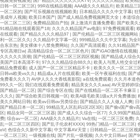
视频免费视频免
|
国产精品久久久久久久久KTV
|
久久久久久精品
|
欧美精
日韩一区二区三区
|
99R在线精品视频
|
AAA级久久久精品片
|
欧美精品三
一区二区的
|
国产可乐视频在线视频欧美
|
日本精品久久久久中文字幕
|
狂
美成年人视频
|
欧美日本国产
|
国产成人精品免费视频网页大全
|
本道综合
一区二区二三区
|
免费精品国自产拍
|
床上激清片直播免费看
|
国产欧美久
91精品啪在线观看国产18
|
久久久久精品国产av电影
|
97免费视频观看
|
在线观看
|
国产精品久久久久精品97
|
国产伦精品一区二区三区视频网站
利一区二区久久
|
久久精品中文字幕一区
|
999精品久久久中文字幕
|
为全
合东京热
|
美女裸体十八禁免费网站
|
久久国产高清观看
|
久久91精品国
专区高潮日w
|
高清精品综合一区二区三区色片
|
国产iGAO激情在线视频
|
久久久久久浪潮
|
国产伦精品一区二区三区四区视频
|
国产精品成人综合
美国产日本高清不卡
|
97久久久精品综合88久久
|
欧美人与黑人牲交全过
精品免费观看
|
成人国产一区二区三区精品不卡
|
欧美久久久一区二区三
日韩vs欧美vs久久
|
精品成a人片在线观看
|
欧美一区午夜福利在线
|
国产
免费看久久久7
|
AV伊人久久大香线蕉影院
|
a在线免费观看
|
久久月本道
99久久一区
|
我们在线观看免费观看
|
精品美女久久久aaa
|
AV天堂婷婷综
国产精品一区二区
|
国产综合专区在线
|
国产在线精品一区二区不卡麻豆
|
久久久
|
国产综合欧美日韩视频一区
|
欧美A级毛欧美1级a大片免费播放
|
美久久网站日韩
|
欧美αv日韩αv另类综合
|
国产精品久久人人做人人爽
|
日
国产精品日本一区二区
|
99精品无人区乱码1区2区3区
|
国产偷v国产偷v
区
|
精品女同一区二区三区器
|
国产成人久久综合一区77
|
久久99国产精品
费
|
综合av一区二区
|
AAA级久久久精品片
|
Va在线
|
一区二区三区免费
|
久
乱一区二区三区四区
|
国产乱子伦农村XXXX
|
99热门精品一区二区三区
|
αV
|
色综合久久新中文字幕
|
中文字幕AⅤ天堂
|
日韩精品一区二区三区视
一区二区三区
|
一级视频在线
|
国产片乱一级视频
|
久久中文日韩av
|
国产