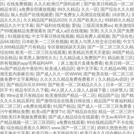
区
|
在线免费视频
|
久久久欧洲日产国码农村
|
国产欧美日韩精品一区二区
精品专区
|
a免费全部播放视频
|
99久久精品
|
久久一区
|
国产综合久久久精
精品
|
狼人色国产在线视频爱
|
国产免费女人高潮流在线观看
|
18岁禁入
|
品久久久久
|
久久精品国产精品2020
|
久久国产欧美久久
|
99婷婷久久精
精品久久中文字幕
|
国产福利在线视频
|
爱搞
|
三级高清免费av
|
欧美激情
产99视频精品免费视看9
|
国产成人a区在线视频
|
另类
|
久久久久国产免费
线
|
91视频在线
|
中文字幕日韩在线视频
|
精品免费人成视频
|
国产综合色
品66J影院
|
日本欧美一二三区色视频
|
欧美人与黑人牲交全过程视
|
中文
久999精品国产只有精品
|
专区狠狠躁躁天天躁
|
国产一区二区三区久久精
综合88
|
欧美一区二区三区在线观看
|
欧美精品另类天天更新
|
88国产精
综合精品
|
欧美黑人激情性久久
|
九九精品成人免费国产片
|
精品欧美三区
所有视频的app宅男福利APP。
|
床上激清片直播免费看
|
欧美日韩一区
Av国产精品色午夜软件
|
欧美成人精品区
|
佬中文字幕
|
久久精品AV网
|
国
潮无套内谢麻豆传
|
国产成人久久一区WWW
|
国产欧美在线一区二区三区
换免费中文字幕网站
|
久久久久久精品免费免费看片
|
久久精品Av四区
|
区
|
国产精品玖玖玖9999
|
国产欧美一区二区精品久久久
|
日本一区二区
区不卡
|
精品专区久久下载
|
AV人摸人人人澡人人超碰下载
|
18岁禁入
|
国
看
|
99re这里只有精品6
|
欧美激情国产精品一区二区
|
精品国产品
|
国产精
久久久久精品系列
|
国产激情综合在线看日韩在线
|
精品国产午夜福利精
区二区三区
|
a免费在线观看
|
91国产精品
|
国产成人一区二区三区免费看
污午夜网站免费
|
欧美v国产蜜芽TV
|
国产精品自在拍
|
精品一区二区三区
清欧美日本视频免费观看
|
国产成人精品综合在线观看
|
中文av有码中文a
产精品视频一区二区三区四区
|
a免费在线观看
|
99在线精品国产不卡在线
看
|
综合精品香蕉久久网97
|
www.国产一区二区三区
|
婷婷久悠悠色悠
|
特
偷互换中文字幕
|
欧美日韩一本无线码专区
|
欧美日本久久综合网站点击
|