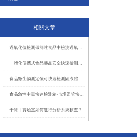
相關文章
過氧化值檢測儀簡述食品中檢測過氧化值的意義
一體化便攜式食品藥品安全快速檢測系統
食品微生物測定儀可快速檢測固液體及表面樣品致病菌
食品急性中毒快速檢測箱-市場監管快檢設備目錄
干貨丨實驗室如何進行分析系統核查？