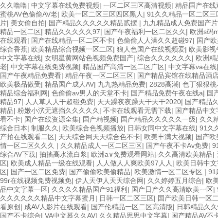
久久噜噜
|
中文字幕在线免费视频
|
一区二区三区高清视频
|
精品国产在线
蜜桃AV色偷偷AV老
|
欧美一区二区三区四区黑人
|
91久久精品一区二区三
片
|
美女偷自拍
|
国产精品久久久久久精品贰摆
|
九九精品成人免费国产片
精品一区二区
|
精品久久久久久97
|
国产午夜福利一区二区久久
|
欧洲s码
在线观看
|
国产在线精品一区二区不卡
|
色偷偷人人澡久久超碰97
|
国产欧
综合香蕉
|
欧美精品综合视频一区二区
|
狼人色国产在线视频爱
|
欧美影视
中文字幕在线
|
女明星黄网站色视频免费国产
|
综合久久久久久久
|
欧洲精
老
|
中文字幕在线免费视频
|
精品国产高清一区二区广区
|
中文字幕va在线
国产午夜精品免费看
|
精品午夜一区二区三区
|
国产精品宾馆在线精品酒
欧美极品做受
|
精品国产成人AV
|
九九热精品免费
|
2828高潮
|
色丁狠狠桃
精品综合福利网
|
色偷偷av男人的天堂不卡
|
国产精品免费午夜在线a
|
国
精品97
|
人人草人人干超碰免费
|
天天躁夜夜躁天干天干2020
|
国产精品
精品
|
粉嫩小泬无遮挡久久久久久
|
不卡在线观看无需下载
|
国产精品中文
看不卡
|
国产在线资源全集
|
国产精视频
|
国产精品久久久久久一级
|
久久
综合日本
|
制服久久
|
欧美综合色视频播放
|
日韩女同中文字幕在线
|
91
产拍在线观看二区
|
天天综合网天天综合色不卡
|
欧美丰满大视频
|
国产欧
情一区二区久久久
|
久久精品成人一区二区三区
|
国产午夜不卡Av免费
|
9
综合AV下载
|
抽搐高水流白浆
|
欧洲a∨免费观看网站
|
久久高清欧美精品
|
区
|
欧美成人精品一级在线观看
|
人人做人人爽欧美97人人
|
欧美日韩中文
区
|
国产一区二区免费
|
国产偷偷欧美偷精品
|
欧美激情一区二区专区
|
9
99r在线视频免费视频免
|
伊人天伊人天天综合网
|
久久婷婷五月综合
|
欧
品中文字幕一区
|
久久久久精品国产91福利
|
国产日产久久高清欧美一区
|
久久久久久久精品中文字幕蜜月
|
日韩一区二区三区
|
国产欧美日韩一区
看原创
|
成AV人影片在线观看
|
国产伦精品一区二区高清版
|
日韩精品久久
国产不卡综合
|
VA中文慕久久AV
|
久久精品思思中文字幕
|
国产精品AV不