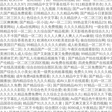
品久久久久久97
|
2019精品中文字字幕在线不卡
|
911精选青草衣衣
|
久久
香蕉国产线观看免费茄子
|
九九视频 只有精品
|
国产va午夜在线电影
|
欧
久国产精品免费观看
|
日韩精品久久
|
久久精品AV网
|
国产精品今日更新国
区二区三区久久
|
色综合久久中文字幕
|
久久精品伊人一区二区三区
|
欧美
三区爽爽爽
|
国产精品一区小说
|
AV一区二三区
|
99热这里只有精品23
|
精
看黄网站
|
人成a在线网站
|
久久免费视频
|
久久久久精品系列
|
一级全部
|
韩精品专区一区二区
|
久久综合国产精品视屏
|
天天影视色香欲综合久久
|
久久不卡国产精品一区二区
|
久久人人爽人人爽人人片av麻烦
|
综合另类
合久久综合香蕉色老大
|
欧洲色ⅩⅩⅩⅩ欧美老妇多毛
|
偷自拍拍综合网
|
综
欧美国日产精品
|
99精品久久久久久久婷婷
|
成人欧美精品一区二区不卡
|
www一区二区
|
久久精品国产一区二区三区
|
午夜区在线观看影院
|
久久综
美洲日韩人成人综合
|
国产又刺激又黄又免费的视频
|
99精品国产91久久
美裸体艺术
|
国产乱人伦偷精品视频免下载
|
国产精品自产拍在线观看中
产伦精品一区二区三区四区视频
|
AV免费在线观看
|
四虎免费国产在线观
产在线高清观看
|
综合自拍综合图区高清
|
国产精品一区二区免费国产
|
成
国产综合久久小美女
|
欧美一级男女肉粗暴视频
|
免费久久99
|
久久久久精
免费视频
|
成年免费A级免费观看
|
久久久久精品中文字幕
|
国产精品一区
|
频播放
|
国内精品综合九九久久精品
|
成AV人影片在线观看
|
乱码一区二区
精品久久免费
|
国产精品综合一区
|
国产国拍精品AV片
|
97精品一区二区
人久久久久影院
|
天天综合色天天综合爱
|
欧美日韩一区二区三区麻豆
|
国
久久久久久精品免费免费R
|
久久综合之合合综合久久
|
精品专区久久下载
中文字幕乱人伦高清视频
|
国自产拍精品视频
|
Av国产精品色午夜软件
|
国
品国语任你躁
|
精品国产91久久久久久黄
|
国产又爽又黄又不遮挡视频
|
日韩AV片一区二区不卡电影
|
综合图区小说
|
8090成人午夜精品
|
国产片乱