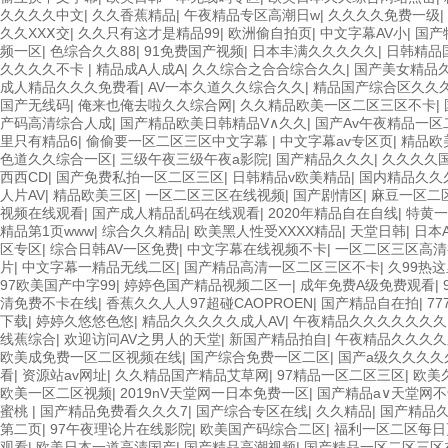
久久久久中文
|
久久香蕉精品
|
午夜精品专区高潮日w
|
久久久久免费一级
|
久久XXⅩ交
|
久久只有这才是精品99
|
欧洲偷自拍页
|
中文字幕AV小
|
国产
频一区
|
色综合久久88
|
91免费国产视频
|
日本丰满久久久久久
|
日韩精品
久久久久不卡
|
精品成A人成A
|
久久综合之合合综合久久
|
国产美女精品
成人精品久久久免费看
|
AV一本久道久久综合久久
|
精品国产综合区久久
国产无线码
|
俺来也俺去啦久久综合网
|
久久精品欧美一区二区三区不卡
|
产码高清综合人成
|
国产精品欧美日韩精品V∧久久
|
国产Av午夜精品一区
里只有精品6
|
偷偷要一区二区三区中文字幕
|
中文字幕av专区页
|
精品欧
色道久久综合一区
|
三级午夜三级午夜a影院
|
国产精品久久久
|
久久久久
西西CD
|
国产免费私拍一区二区三区
|
日韩精品v欧美精品
|
国内精品久久
人片AV
|
精品欧美三区
|
一区二区三区在线视频
|
国产剧情区
|
麻豆一区二
视频在线观看
|
国产成人精品乱码在线观看
|
2020年精品自在自线
|
特黄一
精品第1页www
|
综合久久精品
|
欧美黑人性受XXXX精品
|
天堂日韩
|
日本
区专区
|
综合日韩AV一区免费
|
中文字幕在线视频不卡
|
一区二区三区高清
片
|
中文字幕一精品无线二区
|
国产精品高清一区二区三区不卡
|
久99热
97欧美国产中字99
|
婷婷色国产精品视频二区一
|
成年免费A级免费观看
|
清免费不卡在线
|
香蕉久久人人97超碰CAOPROEN
|
国产精品自在拍
|
7
下载
|
婷婷久悠悠色悠
|
精品久久久久久成人AV
|
午夜精品久久久久久久久
线蕉综合
|
欢迎访问AV之男人的天堂
|
新国产精品拍自
|
午夜精品久久久久
欧美成免费一区二区视频在线
|
国产综合免费一区二区
|
国产a级久久久久
看
|
资源站av网址
|
久久精品国产精品艾草网
|
97精品一区二区三区
|
欧美
欧美一区二区视频
|
2019nV天堂网一日本免费一区
|
国产精品а∨天堂网不
蜜桃
|
国产精品免费看久久久7
|
国产综合专区在线
|
久久精品
|
国产精品久
第二页
|
97午夜理论片在线影院
|
欧美国产码综合二区
|
福利一区二区每日
观看
|
欧美日本一道高清国产
|
国产精品高潮视频
|
国产精品一区二区三区