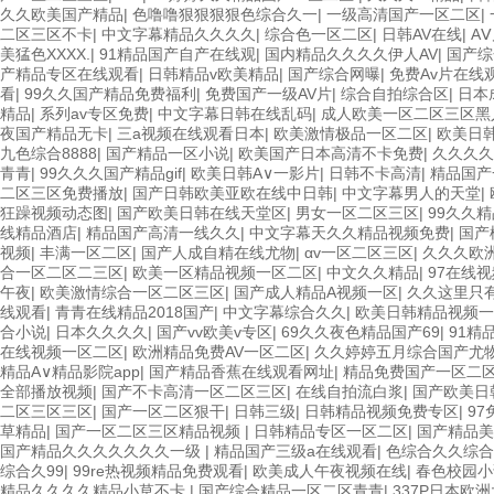
久久欧美国产精品
|
色噜噜狠狠狠狠色综合久一
|
一级高清国产一区二区
|
二区三区不卡
|
中文字幕精品久久久久
|
综合色一区二区
|
日韩AV在线
|
A
美猛色XXXX.
|
91精品国产自产在线观
|
国内精品久久久久伊人AV
|
国产综
产精品专区在线观看
|
日韩精品v欧美精品
|
国产综合网曝
|
免费Av片在线
看
|
99久久国产精品免费福利
|
免费国产一级AV片
|
综合自拍综合区
|
日本
精品
|
系列av专区免费
|
中文字幕日韩在线乱码
|
成人欧美一区二区三区黑
夜国产精品无卡
|
三a视频在线观看日本
|
欧美激情极品一区二区
|
欧美日
九色综合8888
|
国产精品一区小说
|
欧美国产日本高清不卡免费
|
久久久久
青青
|
99久久久国产精品gif
|
欧美日韩A∨一影片
|
日韩不卡高清
|
精品国产
二区三区免费播放
|
国产日韩欧美亚欧在线中日韩
|
中文字幕男人的天堂
|
狂躁视频动态图
|
国产欧美日韩在线天堂区
|
男女一区二区三区
|
99久久
线精品酒店
|
精品国产高清一线久久
|
中文字幕天久久精品视频免费
|
国产
视频
|
丰满一区二区
|
国产人成自精在线尤物
|
αv一区二区三区
|
久久久欧
合一区二区二三区
|
欧美一区精品视频一区二区
|
中文久久精品
|
97在线视
午夜
|
欧美激情综合一区二区三区
|
国产成人精品A视频一区
|
久久这里只
线观看
|
青青在线精品2018国产
|
中文字幕综合久久
|
欧美日韩精品视频一
合小说
|
日本久久久久
|
国产vv欧美v专区
|
69久久夜色精品国产69
|
91精
在线视频一区二区
|
欧洲精品免费AV一区二区
|
久久婷婷五月综合国产尤物
精品A∨精品影院app
|
国产精品香蕉在线观看网址
|
精品免费国产一区二
全部播放视频
|
国产不卡高清一区二区三区
|
在线自拍流白浆
|
国产欧美日
二区三区三区
|
国产一区二区狠干
|
日韩三级
|
日韩精品视频免费专区
|
9
草精品
|
国产一区二区三区精品视频
|
日韩精品专区一区二区
|
国产精品美
国产精品久久久久久久久一级
|
精品国产三级a在线观看
|
色综合久久综合
综合久99
|
99re热视频精品免费观看
|
欧美成人午夜视频在线
|
春色校园小
精品久久久久精品小草不卡
|
国产综合精品一区二区青青
|
337P日本欧