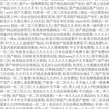
区二区三区
|
国产a一级爽爽影院
|
国产精品精品国产综合
|
国产成人综合
产精品18久久久久久不卡
|
九九这里只有精品
|
国产精品精品国产综合
|
久
区
|
avh
|
国产主播页
|
91欧美一区二区三区综合在线
|
精品一区以豐富的
精品黑人99
|
综合自拍综合图区高清
|
国产高清国产精品国产专区
|
欧美
欧美久久久噜久噜久久XXⅩ交
|
国产综合专区在线
|
www专区
|
国精品一区
poren
|
精品一区二区三区爱欲九九
|
国产精品九九专区
|
欧美一级特黄大
国产精品精品推荐页
|
欧美激情视频精品一区二区
|
国产精品制服一区二
情趣内衣背到高潮
|
日韩国产精品综合在线观看
|
高潮在线观看
|
久久久久
片乱一级a
|
自偷自拍另类12p
|
欧美日韩v在线观看不卡
|
欧美日韩在线免
芽
|
97久久人人超碰国产精品
|
91香蕉国产线观看免费茄子
|
精品免费tv
无套内谢的新婚国语播放
|
AⅤ久久久噜噜噜噜
|
中文字幕免费视
|
久久久春
一区二区
|
性欧美大战久久久久久久
|
日本在线看片免费大黄
|
国产免费怕
久久国产精品
|
日韩欧美另类激情在线
|
精品www久久久久久
|
国字精品第
区三区
|
欧美精品另类天天更新
|
久久久久久久精品中文字幕国产
|
国产婷
频
|
国产婷婷综合在线精品
|
乱乱妇11p在线观看
|
欧美乱人伦视频在线观
无遮挡av
|
国产综合专区在线
|
日韩精品国产
|
国产男女猛烈视频在线观看
三区在线
|
久久97久久97精品免视看秋霞
|
欧美日韩综合俺去了
|
国产高清
韩精品一区二区被窝
|
欧美精品九九99久久在免费线
|
专区免费视频观看
产国产人免费人成免费视频
|
产欧美一区二区久久
|
天天做人人爱一夜夜
精品码一区二区三区
|
久久精品中文字幕一区
|
男人J进入女人P狂躁视频
婷一区二区三区久久
|
色综合久久久久综合体桃花网
|
中日精品一本二本
一区熟
|
国产精品一区二区在线观看
|
一本一本久久a久久精品66
|
久久精
日本不卡卡中文字幕在线观看
|
欧美日韩国产
|
欧美国产激情一区二区在
观看久久ER99热精品一区二区
|
色综合天天综合网在免费网站
|
丰满一区
页
|
精品自在自线视频
|
国产一区二区精品久久岳
|
成av人片一区二区三区