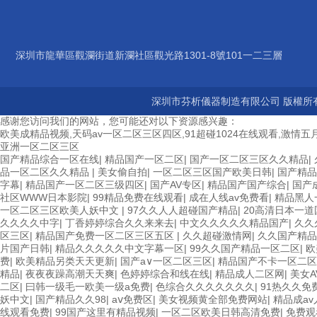
深圳市龍華區觀瀾街道新瀾社區觀光路1301-8號101一二三層
深圳市芬析儀器制造有限公司 版權所有
感谢您访问我们的网站，您可能还对以下资源感兴趣：
欧美成精品视频,天码av一区二区三区四区,91超碰1024在线观看,激情五月
亚洲一区二区三区
国产精品综合一区在线
|
精品国产一区二区
|
国产一区二区三区久久精品
|
品一区二区久久精品
|
美女偷自拍
|
一区二区三区国产欧美日韩
|
国产精品
字幕
|
精品国产一区二区三级四区
|
国产AV专区
|
精品国产国产综合
|
国产
社区WWW日本影院
|
99精品免费在线观看
|
成在人线av免费看
|
精品黑人
一区二区三区欧美人妖中文
|
97久久人人超碰国产精品
|
20高清日本一道
久久久久中字
|
丁香婷婷综合久久来来去
|
中文久久久久久精品国产
|
久久
区三区
|
精品国产免费一区二区三区五区
|
久久超碰激情网
|
久久国产精品
片国产日韩
|
精品久久久久久中文字幕一区
|
99久久国产精品一区二区
|
欧
费
|
欧美精品另类天天更新
|
国产a∨一区二区三区
|
精品国产不卡一区二区
精品
|
夜夜夜躁高潮天天爽
|
色婷婷综合和线在线
|
精品成人二区网
|
美女
二区
|
曰韩一级毛一欧美一级a免费
|
色综合久久久久久久久
|
91热久久免
妖中文
|
国产精品久久98
|
aⅴ免费区
|
美女视频黄全部免费网站
|
精品成a
线观看免费
|
99国产这里有精品视频
|
一区二区欧美日韩高清免费
|
免费观