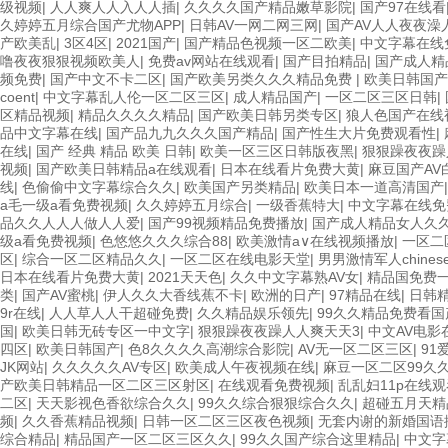
级视频
|
人人爽人人入人人插
|
久久久久国产精品嫩草影院
|
国产97在线看
久婷婷五月综合国产尤物APP
|
日韩AV一网二网三网
|
国产AV人人夜夜澡
产欧美乱
|
3区4区
|
2021国产
|
国产精品色视频一区二欧美
|
中文字幕在线
噜夜夜狠狠视频欧美人
|
免费av网站在线观看
|
国产目拍精品
|
国产成人精
频免费
|
国产中文不卡二区
|
国产欧美另类久久久精品免费
|
欧美日韩国产
coent
|
中文字幕乱人伦一区二区三区
|
成人精品国产
|
一区二区三区日韩
|
区精品视频
|
精品久久久久精品
|
国产欧美日韩另类专区
|
狼人色国产在线
品中文字幕在线
|
国产品九九久久久国产精品
|
国产性生大片免费观看性
|
在线
|
国产 经典 精品 欧美 日韩
|
欧美一区三区日韩版夜黑
|
狠狠躁夜夜躁
视频
|
国产欧美日韩精品a在线观看
|
日本在线看片免费大黄
|
麻豆国产AV
线
|
色偷偷中文字幕综合久久
|
欧美国产另类精品
|
欧美日本一道高清国产
a毛一级a看免费视频
|
久久婷婷五月综合
|
一级香蕉特大
|
中文字幕在线免
品久久人人人做人人爱
|
国产99视频精品免费播放
|
国产成人精品女人久
级a看免费视频
|
色悠悠久久久综合88
|
欧美激情a∨在线视频播放
|
一区二
区
|
综合一区二区精品久久
|
一区二区在线电影天堂
|
男男激情军人chines
日本在线看片免费大黄
|
2021天天色
|
久久中文字幕熟AV女
|
精品国免费
类
|
国产AV蜜桃
|
伊人久久大香线蕉不卡
|
欧洲的日产
|
97精品在线
|
日韩
9r在线
|
人人草人人干超碰免费
|
久久精品娱乐领先
|
99久久精品免费看国
国
|
欧美日韩无砖专区一中文字
|
狠狠躁夜夜躁人人爽天天3
|
中文AV电影
四区
|
欧美日韩国产
|
色8久久久久高潮综合影院
|
AV无一区二区三区
|
91
JK网站
|
久久久久久AV专区
|
欧美成人午夜视频在线
|
麻豆一区二区99久
产欧美日韩精品一区二区三区射区
|
在线观看免费视频
|
乱乱妇11p在线观
二区
|
天天影视色香欲综合久久
|
99久久综合狠狠综合久久
|
超碰五月天精
频
|
久久香蕉精品视频
|
日韩一区二区三区夜色视频
|
无套内谢的新婚国语
综合精品
|
精品国产一区二区三区久久
|
99久久国产综合这里精品
|
中文字