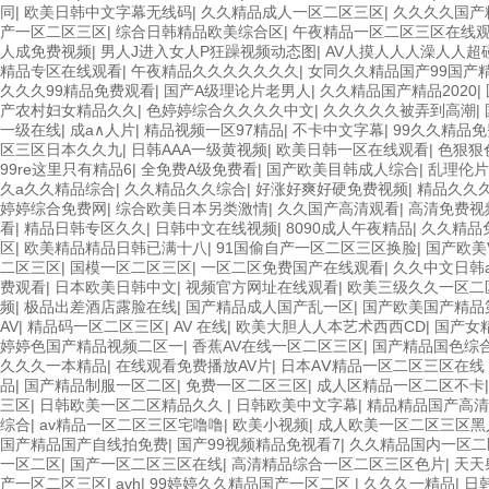
同
|
欧美日韩中文字幕无线码
|
久久精品成人一区二区三区
|
久久久久国产
产一区二区三区
|
综合日韩精品欧美综合区
|
午夜精品一区二区三区在线
人成免费视频
|
男人J进入女人P狂躁视频动态图
|
AV人摸人人人澡人人超
精品专区在线观看
|
午夜精品久久久久久久久
|
女同久久精品国产99国产
久久久99精品免费观看
|
国产A级理论片老男人
|
久久精品国产精品2020
|
产农村妇女精品久久
|
色婷婷综合久久久久中文
|
久久久久久被弄到高潮
|
一级在线
|
成a∧人片
|
精品视频一区97精品
|
不卡中文字幕
|
99久久精品
区三区日本久久九
|
日韩AAA一级黄视频
|
欧美日韩一区在线观看
|
色狠狠
99re这里只有精品6
|
全免费A级免费看
|
国产欧美目韩成人综合
|
乱理伦片
久a久久精品综合
|
久久精品久久综合
|
好涨好爽好硬免费视频
|
精品久久
婷婷综合免费网
|
综合欧美日本另类激情
|
久久国产高清观看
|
高清免费视
看
|
精品日韩专区久久
|
日韩中文在线视频
|
8090成人午夜精品
|
久久精品
区
|
欧美精品精品日韩已满十八
|
91国偷自产一区二区三区换脸
|
国产欧美
二区三区
|
国模一区二区三区
|
一区二区免费国产在线观看
|
久久中文日韩a
费观看
|
日本欧美日韩中文
|
视频官方网址在线观看
|
欧美三级久久一区二
频
|
极品出差酒店露脸在线
|
国产精品成人国产乱一区
|
国产欧美国产精品
AV
|
精品码一区二区三区
|
AV 在线
|
欧美大胆人人本艺术西西CD
|
国产女
婷婷色国产精品视频二区一
|
香蕉AV在线一区二区三区
|
国产精品国色综
久久久一本精品
|
在线观看免费播放AV片
|
日本AⅤ精品一区二区三区在线
品
|
国产精品制服一区二区
|
免费一区二区三区
|
成人区精品一区二区不卡
三区
|
日韩欧美一区二区精品久久
|
日韩欧美中文字幕
|
精品精品国产高清a
综合
|
av精品一区二区三区宅噜噜
|
欧美小视频
|
成人欧美一区二区三区黑
国产精品国产自线拍免费
|
国产99视频精品免视看7
|
久久精品国内一区二
一区二区
|
国产一区二区三区在线
|
高清精品综合一区二区三区色片
|
天天
产一区二区三区
|
avh
|
99婷婷久久精品国产一区二区
|
久久久一精品
|
日