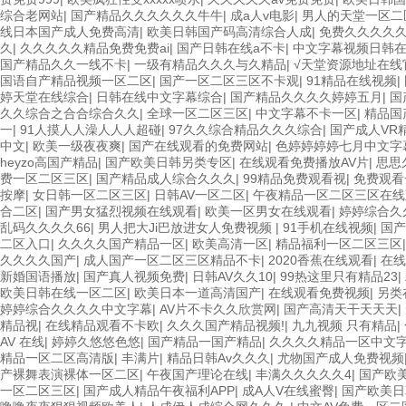
综合老网站
|
国产精品久久久久久久牛牛
|
成a人v电影
|
男人的天堂一区二
线日本国产成人免费高清
|
欧美日韩国产码高清综合人成
|
免费久久久久
久
|
久久久久久精品免费免费ai
|
国产日韩在线a不卡
|
中文字幕视频日韩
国产精品久久一线不卡
|
一级有精品久久久与久精品
|
√天堂资源地址在线
国语自产精品视频一区二区
|
国产一区二区三区不卡观
|
91精品在线视频
|
婷天堂在线综合
|
日韩在线中文字幕综合
|
国产精品久久久久婷婷五月
|
国
久久综合之合合综合久久
|
全球一区二区三区
|
中文字幕不卡一区
|
精品国
一
|
91人摸人人澡人人人超碰
|
97久久综合精品久久久综合
|
国产成人VR
中文
|
欧美一级夜夜爽
|
国产在线观看的免费网站
|
色婷婷婷婷七月中文字
heyzo高国产精品
|
国产欧美日韩另类专区
|
在线观看免费播放AV片
|
思思
费一区二区三区
|
国产精品成人综合久久久
|
99精品免费观看视
|
免费观看
按摩
|
女日韩一区二区三区
|
日韩AV一区二区
|
午夜精品一区二区三区在线
合二区
|
国产男女猛烈视频在线观看
|
欧美一区男女在线观看
|
婷婷综合久
乱码久久久久66
|
男人把大Ji巴放进女人免费视频
|
91手机在线视频
|
国产
二区入口
|
久久久久国产精品一区
|
欧美高清一区
|
精品福利一区二区三区
久久久久国产
|
成人国产一区二区三区精品不卡
|
2020香蕉在线观看
|
在线
新婚国语播放
|
国产真人视频免费
|
日韩AV久久10
|
99热这里只有精品23
|
欧美日韩在线一区二区
|
欧美日本一道高清国产
|
在线观看免费视频
|
另类
婷婷综合久久久久中文字幕
|
AV片不卡久久欣赏网
|
国产高清天干天天天
|
精品视
|
在线精品观看不卡欧
|
久久久国产精品视频!
|
九九视频 只有精品
|
AV 在线
|
婷婷久悠悠色悠
|
国产精品一国产精品
|
久久久久精品一区中文
精品一区二区高清版
|
丰满片
|
精品日韩Av久久久
|
尤物国产成人免费视频
产裸舞表演裸体一区二区
|
午夜国产理论在线
|
丰满久久久久久4
|
国产欧
一区二区三区
|
国产成人精品午夜福利APP
|
成A人V在线蜜臀
|
国产欧美日