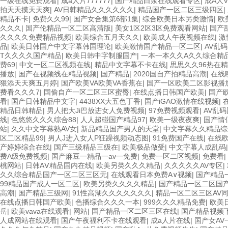
一级在线免费观看
|
成a人片777777
|
国产精品白浆在线观看专区
|
成A人
拍天天摸天天爽
|
AV日韩精品久久久久久久
|
精品国产一区二区三级四区
|
精品不卡
|
免费久久99
|
国产女合集第6部1集
|
综合欧美日本另类激情
|
欧
久久久
|
国产伦精品一区二区高清版
|
美女1区2区3区免费观看网站
|
国产
久久久久免费精品视频
|
欧美综合五月天久久
|
欧美成人午夜视频在线
|
激
品
|
欧美日韩国产中文字幕韩国理论
|
欧美激情国产精品一区二区
|
AV乱
T久久久久国产精品
|
欧美日韩中字制服国产
|
一本一本久久A久久综合精
费69
|
中文一区二区视频在线
|
精品中文字幕不卡在线
|
思思久久96热在
播放
|
国产在视频线在精品视频
|
国产精品
|
2020国自产拍精品高潮
|
在线
狠添天天爽五月婷
|
国产欧美VA欧美VA香蕉在
|
国产一区欧美二区影视播
费看久久久7
|
国偷自产一区二区三区蜜臀
|
在线点播日韩国产欧美
|
国产
看
|
国产日韩精品中文字
|
4438XX大五色丁香
|
国产iGAO激情在线视频
|
精品日韩精品
|
男人把大Ji巴放进女人免费视频
|
97免费视频观看
|
AV乱
线
|
色悠悠久久久综合88
|
人人超碰国产精品97
|
欧美一级夜夜爽
|
国产情
站
|
久久中文字幕熟AV女
|
新品精品国产男人的天堂
|
中文字幕久久精品综
区二区精品99
|
男人J进入女人P狂躁视频动态图
|
91免费国产在线
|
在线欧
产婷婷综合在线
|
国产三级精品三级在
|
欧美极品做受
|
中文字幕人成乱码
费A级免费视频
|
国产麻豆一精品一av一免费
|
免费一区二区视频
|
免费看
|
桃网站
|
日韩AⅤ精品国内在线
|
欧美另类久久久精品
|
久久久久久AV专区
|
久久综合精品国产一区二区三区无
|
在线观看日本免费A∨视频
|
国产精品
99精品国产成人一区二区
|
欧美另类久久久久精品
|
国产精品一区二区国
高潮
|
国产精品三级网
|
91性高湖久久久久久久久
|
精品一区二区三区AV
在线点播日韩国产欧美
|
色播综合久久久一本
|
999久久久精品免费
|
欧美
岳
|
欧美vava在线观看
|
网站
|
国产精品一区二区三区在线
|
国产精品视频
人成网站在线观看
|
国产午夜福利不卡在线观看
|
成a人片在线
|
国产女AV