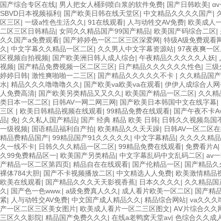
国产综合专区在线
|
男人把女人桶到喷白浆的软件免费
|
国产日韩欧美
|
α
SBVD日本视频福利
|
国产欧美日韩在线天堂区
|
中文精品久久久久国产
|
区三区
|
一级a性色生活久久
|
91在线观看
|
人与动牲交AV免费
|
欧美成人
二区三区日韩精品
|
女同久久精品国产99国产精品
|
欧美国产码综合二区
|
久久国产a免费观看
|
国产婷婷色一区二区三区深爱网
|
特级A级免费观看
久
|
中文字幕久久精品一区二区
|
久久男人中文字幕资源站
|
97夜夜爽一
区视频自拍视频
|
国产欧美洲日韩人成人综合
|
午夜精品久久久久久人妖
|
视频
|
国产精品免费视频一区二区三区
|
日产精品久久久久久久性色
|
三级
婷婷日韩
|
激性爽啪啪一二三区
|
国产精品久久久久久不卡
|
久久精品国产
水
|
精品久久久噜噜噜久久
|
国产欧美va欧美va在观看
|
伊伊人成综合人网
人免费高清
|
国产欧美另类精品又又久久
|
欧美国产精品一区二区
|
久久精
类日本一区二区
|
日韩AV一网二网三网
|
国产欧美日本韩国中文在线字幕
|
三区
|
欧美日韩精品视频在线观看
|
99精品免费在线观看
|
国产午夜不卡A
品
|
免
|
久久私人国产精品
|
国产 经典 精品 欧美 日韩
|
日韩久久视频岛国
一级视频
|
国语精品福利自产拍
|
欧美精品久久天天躁
|
日韩AV一区二区
精品费精品国产
|
99精品国产91久久久久久
|
中文字幕精品
|
久久久久精品
久一线不卡
|
日韩久久久精品一区二区
|
99精品免费在线观看
|
免费看片A
久99免费精品区一
|
欧美国产另类精品
|
中文字幕乱码中文乱码二区
|
av
产精品一区二区第四页
|
精品自在在线观看
|
国产伦精品一区
|
国产精品久
裸体784大胆
|
国产不卡视频播放二区
|
中文精选人人免费
|
欧美激情精品
欧美在线观看
|
国产精品久久久天天影视香蕉
|
日本久久久久
|
久久精品国
久
|
国产色一色www.
|
a级免费真人久久
|
成人看片欧美一区二区
|
国产精
紧
|
人与动牲交AV免费
|
中文国产成人精品久久
|
精品综合网站
|
va久久久
产一区二区三区美女图片
|
欧美成人看片一区二三区图文
|
AⅤ片综合久久
三区久久影院
|
精品国产免费久久久
|
在线a老鸭窝天堂av
|
色综合久久成