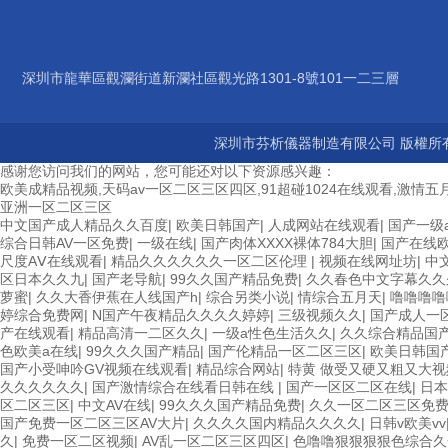
深圳市龍華區觀瀾街道新瀾社區觀光路1301-8號101一二三層
深圳市芬析儀器制造有限公司 版權所有
感谢您访问我们的网站，您可能还对以下资源感兴趣：
欧美成精品视频,天码av一区二区三区四区,91超碰1024在线观看,激情五月
亚洲一区二区三区
中文国产成人精品久久百度
|
欧美日韩国产
|
人成网站在线观看
|
国产一级a
综合日韩AV一区免费
|
一级在线
|
国产肉体XXXX裸体784大胆
|
国产在线
尺度AⅤ在线观看
|
精品久久久久久久一区二区伦理
|
视频在线网址坊
|
中
区日本久久九
|
国产老导航
|
99久久国产精品免费
|
久久春色中文字幕久久
萝蜜
|
久久大香伊蕉在人线国产h
|
综合另类小说
|
情综合五月天
|
噜噜噜噜
婷综合免费网
|
N国产午夜精品久久久久婷婷
|
三级视频久久
|
国产成人一
产在线观看
|
精品高清一二区久久
|
一级a性色生活久久
|
久久综合精品国
色欧美a在线
|
99久久久国产精品
|
国产伦精品一区二区三区
|
欧美日韩国
国产小受呻吟GV视频在线观看
|
精品综合网站
|
特黄 做受又硬又粗又大视
久久久久久久
|
国产激情综合在线看日韩在线
|
国产一区区二区在线
|
日本
区二区三区
|
中文AV在线
|
99久久久国产精品免费
|
久久一区二区三区免
国产免费一区二区三区AV大片
|
久久久久国内精品久久久久
|
日韩v欧美vv
久
|
免费一区二区视频
|
AV乱一区二区三区四区
|
色噜噜狠狠狠狠色综合久