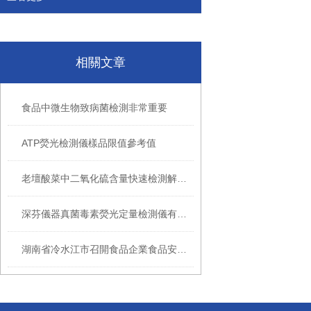
相關文章
食品中微生物致病菌檢測非常重要
ATP熒光檢測儀樣品限值參考值
老壇酸菜中二氧化硫含量快速檢測解決方案
深芬儀器真菌毒素熒光定量檢測儀有什么產品優勢？
湖南省冷水江市召開食品企業食品安全知識培訓會