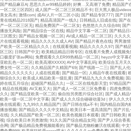
国产精品麻豆A
|
思思久久er99精品婷婷
|
好爽…又高潮了免费
|
精品国产
一区二区三区四区
|
成人国产一区二区三区精品不卡
|
巨大黑人极品video
美女高水
|
激情com
|
成AV人片一区二区小说
|
国产精品专区777
|
国产日
青在线精品2018国产
|
精品高清国产一线久
|
日韩精品人旧成在线
|
国产在
产一区二区三区无
|
精品免费国产一区二区女
|
色悠悠久久久综合88
|
国产
播放无风险
|
国产精品综合一区在线
|
精品中文字幕一区二区
|
国产精品日
三区图文
|
国产精品女视频一区二区
|
AV成人精品一区二区三区
|
久久久久
片在线观看视频
|
精品久久久久久成人AV
|
国产精品片夜色在线
|
男男激情军
产欧美一区二区精品久久久
|
在线观看视频
|
精品久久久久久97
|
国产精
区三区
|
日韩国产中文
|
欧美精品精品日韩专区
|
在线看片免费人成视频免
口极度扩张av网站
|
免费观看久久ER99热精品一区二区
|
heyzo中文字幕
亚欧乱色一区二区
|
欧美高潮XXXXX
|
AV中文字幕乱码
|
欧美综合五月天
费女性一区二区
|
久久精品国产久精国产69
|
国产线路一二三
|
国产乱人伦
精品久久久久久久
|
人成在线观看
|
国产精品一区
|
人精品午夜在线观看
|
狠综合久久
|
欧美成人精品欧美一级乱黄
|
国产精品九九久久免费视频
|
国
婷在线五月综合
|
超碰国产精品久久
|
一区二区在线电影天堂
|
97精品国产
|
精品在线视频
|
AV又粗又大
|
国产成人一区二区三区免费看
|
四虎免费国
久久
|
国产精品亚欧美一区二区
|
偷自拍另类图片综合社区
|
国产成人精品
欧美一级一区二区中文字幕
|
国产成人久久综合碰碰动漫3d
|
伊人久久大
换在线观看
|
九九99久久精品国产
|
国产日韩在线a不卡
|
国内精品自国内精
播放视频
|
国产精品久久久久中文精品
|
欧美日本一道高清国产
|
国产片乱
在线
|
久久精品国产欧美一区二区
|
欧美色视频日本观看
|
国产日韩欧美
|
视
|
综合欧美日本另类激情
|
91久久国产综合精品女同
|
国产尹人综合香蕉
合网
|
国产极品精品免费视频能看的
|
国产极品尤物粉嫩泬在线观看
|
中文
费免费999
|
欧美疯狂性受xxxxx喷水
|
久久久久久av免费免费
|
欧美日韩国