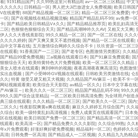
看
|
9191精品国产
|
久久99热这里只有精品8
|
av一区二区三区精品
|
中文
久久久久久
|
日韩精品一区
|
男人把大Ji巴放进女人免费视频
|
欧美日韩国
V在线蜜臀
|
88国产精品视频一区二区三区
|
精品一区二区三区免费爱
|
中
一区
|
国产在视频线在精品视频流畅
|
精品国产精品乱码不99
|
av免费一
卡
|
国产精品欧美日韩精品V∧久久
|
国产精品精品推荐页
|
欧美乱妇高清
二区
|
色狠狠色狠狠综合天天
|
国产精品高潮呻吟久久AV
|
又粗又大又爽
|
伊人久久大香线蕉影院
|
99久久精品一区二区
|
国产一区二区在线
|
久久久
久久久久婷婷
|
国产又爽又黄又不遮挡视频
|
国产精品一区二区在线观看
|
品中文字幕在线
|
五月激情综合网婷久久综合不卡
|
玖玖资源一区二区三
在线观看
|
91香蕉国产一二三区
|
国产老专区
|
色图激情另类图区
|
久久精
国产精品99爱免费视频
|
三a视频在线观看日本
|
国产91麻豆免费观看
|
国
狠狠综合天天
|
欧美特黄特色大片免费视频
|
欧美一区二区三区久久精品
|
美女人喷水在线观看
|
爽到呻吟的视频
|
夜夜高潮夜夜爽高清完
|
色图激情
实出血视频
|
国产小受呻吟GV视频在线观看
|
日韩欧美另类激情在线
|
仑乱
久久
|
特黄 做受又硬又粗又大视频
|
久久精品国产AV麻豆～
|
欧美不卡一
网站视频观看黄
|
欧美综合天天影院
|
av精品一区久久
|
日本中文字幕在线
产AV麻豆～
|
欧美久久久一区二区三区
|
精品国产精品乱码不99
|
99久久
99久久国产综合这里精品
|
一区二区欧美日韩高清免费
|
为全球用户创造
典三级在线观看
|
久久久精品一区二区三区
|
国产欧美久久一区二区
|
国内
二区久久
|
性夜影院爽黄e爽在线观看
|
麻豆久久婷婷五月综合国产
|
久久
久综合
|
欧美一级特黄乱妇高清视频
|
免费人成黄页在线观看国产
|
日本免
区在线视频
|
欧美日韩国产免费一区二区三区
|
国产精品高清一区二区三
线观看
|
欧美高清一区
|
国产精品免费久久久久影院
|
久久综合99熟
|
久久
年x片免费观看
|
好涨好爽好硬免费视频
|
精品福利一区二区
|
色婷婷久久综
高清
|
日韩免费一区高清
|
国产精品成人一二区视频
|
久久精品九九热精品