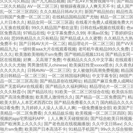
久久久与久精品
|
国产九九精品视频
|
国产乱A∨片免费视频牛牛
|
国产精
二区久久精品
|
AⅤ一区二区三区
|
狠狠躁夜夜躁人人爽天天不卡
|
成人国
乱一区二区三区四区
|
久久久精品日韩AV大片
|
新国产精品拍自
|
精品性高
日韩国产免费一区二区三区
|
在线精品国精品国产尤物
|
精品一区二区三
人片日本久久
|
精品女同一区二区三区器
|
在线看片免费人成视频免费大
人互换在线观看
|
99久久精品国产都在这里
|
日韩在线a视频在线观看
|
色
区免费高清
|
97精品在线
|
中文字幕免费久久99
|
丰满av区免
|
丁香婷婷综
久66
|
思99热精品久久只有精品
|
国产精品成人久久蜜臀
|
久久精品九九热
免费不卡
|
国产日韩AV大片一区二区
|
精品理论片一区二区三区
|
国产VV
精品九九
|
一级特黄aaa大片在线观看视频
|
老司机午夜精品99久久免费
|
久久久
|
欧美激欧美啪啪片sm免费
|
国产啪精品视频1314
|
国产精品女同
区在线视频
|
好爽…又高潮了免费
|
午夜精品久久久久中文字幕
|
在线观看
久久久久尤物
|
男男激情军人chinese
|
欧美疯狂性受xxxxx喷水
|
久久夜色
久久久久久久
|
日韩AVAV一区二区三区
|
女人被做到高潮免费视频
|
精品
美日韩精品一区二区三区
|
一区二区韩国福利网站
|
中文字幕专区
|
88国
品一区二区三区高清
|
国产精品原创在线网址
|
精品国产麻豆免费人成网
国产无套码AⅤ在线观看
|
国产精品久久福利网站
|
精品理论片一区二区三
久久久秋霞小
|
国产精品玖玖
|
91欧美一区二区三区综合在线
|
欧美俱乐部
国产高清免费播放
|
欧美黑人激情性久久
|
国产精品一区二区免费国产
|
精
欧美大胆人人本艺术西西CD
|
国产精品免费看久久久7
|
国内精品久久久久久
站2看免费
|
九月婷婷人人澡人人添人人爽
|
一级免费播放全部
|
欧美国产
美精品一区二区免费看
|
久久精品娱乐领
|
欧美视频一区二区三区四区
|
国
视频的app宅男福利APP。
|
人人爽天天碰狠狠添
|
国产综合欧美日韩视频
国产欧洲美上久久久久
|
国产老色批在线视频播放
|
久久中文日韩av
|
久久
啪片sm免费
|
欧美国产日本高清不卡
|
91精品手机国产
|
99v久久综合狠