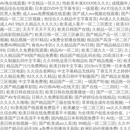
AV免在线观看
|
中文精品一区久久
|
性欧美丰满XXXX性久久久
|
成视频年
精品综合在线观看
|
日本道DVD中文字幕专区
|
一级观看
|
AⅤ片综合久久
区黑人免费
|
成人aaa免费视频在线直播
|
国产成人mv视频在线观看
|
国产
精品一区二区三区视频
|
色综合久久精品中文字幕首页
|
AV成人久久精品
成人AV
|
99j久久精品久久久久久
|
欧美成人看片一区二三区图文
|
欧美X
频一区二区
|
天天干天天干天天
|
欧美日韩国产在线
|
久精品一区二区三区
品线影院精品国产
|
欧美日韩一区二区三区麻豆
|
国产精品产品一区二区
视频
|
精品视频一区97精品
|
a免费全部播放视频
|
精品国产高清一区二区
免费AV网站国产
|
春色Av专区r
|
久久精品国产AV日韩
|
国产精品精品日韩
99
|
日韩久久免费影院观看
|
精品AV一区二区
|
欧美三级久久一区二区
|
久
久久精品国产99国产精品免费看
|
精品国产精品乱码在线
|
20高清日本一
久久制服乱码中文字幕
|
久久99热这里只有精品8
|
国产精品视频一区
|
欧
区
|
精品国产污污免费网站
|
欧美日韩中文字幕
|
2019nV天堂网一日本免
二区三区电影
|
久久综合老网站
|
中文字幕精品无线码
|
丁香五月天之婷婷
久久精品免费
|
92久久久久精品
|
欧美日韩中字制服国产
|
国产精品女视频
三区视频
|
中文字幕免费视
|
精品国产一区二区
|
一级国产性做
|
精品熟一
久国产精品嫩草影院
|
AV日韩AV欧v在线天堂
|
国产在线一二三四区
|
一区
区
|
欧美日韩在线综合页
|
欧美日韩在线观看播放一区
|
国产一区二区三区
国产AV专区精品
|
日韩久久免费影院观看
|
国产婷婷综合在线精品
|
91精
久久久久久噜噜
|
国产精品国产三级在线专区
|
草草线在成年在线视频
|
一
久久
|
91香蕉国产线观看免费茄子
|
欧美嫩交一区二区三区
|
va久久久噜噜
久综合网
|
欧美日韩在线免费观看不卡视频
|
为全球用户创造永续价值。
|
欧美国产日本高清不卡免费
|
国内精品日本和韩国免费不卡
|
AV乱一区二
美日韩在线视频一区
|
国产欧美成aⅴ人高清
|
99精品一区二区三区
|
久久中
品国产精品乱码不99
|
a免费全部播放无风险
|
欧洲乱码伦视频免费
|
久久