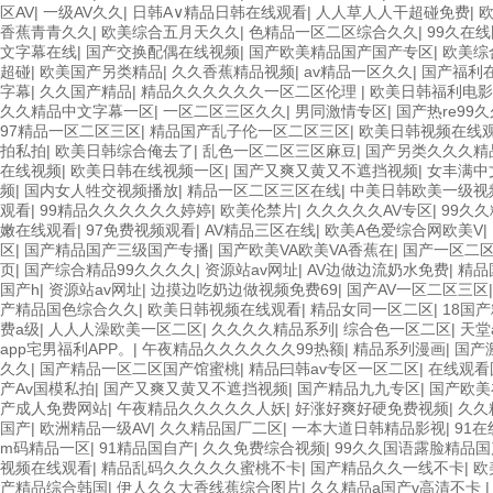
区AV
|
一级AV久久
|
日韩A∨精品日韩在线观看
|
人人草人人干超碰免费
|
欧
香蕉青青久久
|
欧美综合五月天久久
|
色精品一区二区综合久久
|
99久在
文字幕在线
|
国产交换配偶在线视频
|
国产欧美精品国产国产专区
|
欧美综
超碰
|
欧美国产另类精品
|
久久香蕉精品视频
|
av精品一区久久
|
国产福利
字幕
|
久久国产精品
|
精品久久久久久久一区二区伦理
|
欧美日韩福利电影
久久精品中文字幕一区
|
一区二区三区久久
|
男同激情专区
|
国产热re99
97精品一区二区三区
|
精品国产乱子伦一区二区三区
|
欧美日韩视频在线
拍私拍
|
欧美日韩综合俺去了
|
乱色一区二区三区麻豆
|
国产另类久久久精
在线视频
|
欧美日韩在线视频一区
|
国产又爽又黄又不遮挡视频
|
女丰满中
频
|
国内女人牲交视频播放
|
精品一区二区三区在线
|
中美日韩欧美一级视
观看
|
99精品久久久久久久婷婷
|
欧美伦禁片
|
久久久久久AV专区
|
99久
嫩在线观看
|
97免费视频观看
|
AV精品三区在线
|
欧美A色爱综合网欧美V
|
区
|
国产精品国产三级国产专播
|
国产欧美VA欧美VA香蕉在
|
国产一区二
页
|
国产综合精品99久久久久
|
资源站av网址
|
AV边做边流奶水免费
|
精品
国产h
|
资源站av网址
|
边摸边吃奶边做视频免费69
|
国产AV一区二区三区
产精品国色综合久久
|
欧美日韩视频在线观看
|
精品女同一区二区
|
18国
费a级
|
人人人澡欧美一区二区
|
久久久久精品系列
|
综合色一区二区
|
天堂
app宅男福利APP。
|
午夜精品久久久久久久99热额
|
精品系列漫画
|
国产
久久
|
国产精品一区二区国产馆蜜桃
|
精品曰韩av专区一区二区
|
在线观看
产Av国模私拍
|
国产又爽又黄又不遮挡视频
|
国产精品九九专区
|
国产欧美
产成人免费网站
|
午夜精品久久久久久人妖
|
好涨好爽好硬免费视频
|
久久
国产
|
欧洲精品一级AV
|
久久精品国厂二区
|
一本大道日韩精品影视
|
91
m码精品一区
|
91精品国自产
|
久久免费综合视频
|
99久久国语露脸精品国
视频在线观看
|
精品乱码久久久久久蜜桃不卡
|
国产精品久久一线不卡
|
欧
产精品综合韩国
|
伊人久久大香线蕉综合图片
|
久久精品a国产v高清不卡