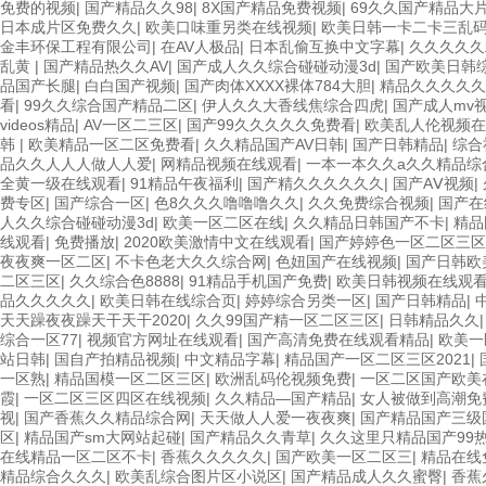
免费的视频
|
国产精品久久98
|
8X国产精品免费视频
|
69久久国产精品大
日本成片区免费久久
|
欧美口味重另类在线视频
|
欧美日韩一卡二卡三乱
金丰环保工程有限公司
|
在AV人极品
|
日本乱偷互换中文字幕
|
久久久久久
乱黄
|
国产精品热久久AV
|
国产成人久久综合碰碰动漫3d
|
国产欧美日韩
品国产长腿
|
白白国产视频
|
国产肉体XXXX裸体784大胆
|
精品久久久久久
看
|
99久久综合国产精品二区
|
伊人久久大香线焦综合四虎
|
国产成人mv
videos精品
|
AV一区二三区
|
国产99久久久久久免费看
|
欧美乱人伦视频在
韩
|
欧美精品一区二区免费看
|
久久精品国产AV日韩
|
国产日韩精品
|
综合
品久久人人人做人人爱
|
网精品视频在线观看
|
一本一本久久a久久精品综
全黄一级在线观看
|
91精品午夜福利
|
国产精久久久久久久
|
国产AⅤ视频
|
费专区
|
国产综合一区
|
色8久久久噜噜噜久久
|
久久免费综合视频
|
国产在
人久久综合碰碰动漫3d
|
欧美一区二区在线
|
久久精品日韩国产不卡
|
精品
线观看
|
免费播放
|
2020欧美激情中文在线观看
|
国产婷婷色一区二区三区
夜夜爽一区二区
|
不卡色老大久久综合网
|
色妞国产在线视频
|
国产日韩欧
二区三区
|
久久综合色8888
|
91精品手机国产免费
|
欧美日韩视频在线观
品久久久久久
|
欧美日韩在线综合页
|
婷婷综合另类一区
|
国产日韩精品
|
天天躁夜夜躁天干天干2020
|
久久99国产精一区二区三区
|
日韩精品久久
综合一区77
|
视频官方网址在线观看
|
国产高清免费在线观看精品
|
欧美一
站日韩
|
国自产拍精品视频
|
中文精品字幕
|
精品国产一区二区三区2021
|
一区熟
|
精品国模一区二区三区
|
欧洲乱码伦视频免费
|
一区二区国产欧美
霞
|
一区二区三区四区在线视频
|
久久精品—国产精品
|
女人被做到高潮免
视
|
国产香蕉久久精品综合网
|
天天做人人爱一夜夜爽
|
国产精品国产三级
区
|
精品国产sm大网站起碰
|
国产精品久久青草
|
久久这里只精品国产99热
在线精品一区二区不卡
|
香蕉久久久久久
|
国产欧美一区二区三
|
精品在线
精品综合久久久
|
欧美乱综合图片区小说区
|
国产精品成人久久蜜臀
|
香蕉