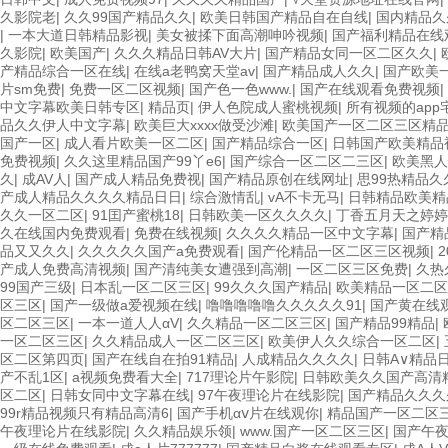
久影院老
|
久久99国产精品久久
|
欧美日韩国产精品自在自线
|
国内精品久
|
一本大道日韩精品影视
|
美女被揉下面高潮呻吟视频
|
国产福利精品在线
久影院
|
欧美国产
|
久久久精品日韩AV大片
|
国产精品女同一区二区久久
|
产精品综合一区在线
|
在线a老鸭窝天堂av
|
国产精品成人久久
|
国产欧美
片sm免费
|
免费一区二区视频
|
国产色一色www.
|
国产在线观看免费视频
|
中文字幕欧美日韩专区
|
精品页
|
伊人色院成人蜜桃视频
|
所有视频的app
品久久伊人中文字幕
|
欧美巨大xxxx做受沙滩
|
欧美国产一区二区三区精
国产一区
|
成人看片欧美一区二区
|
国产精品综合一区
|
日韩国产欧美精品
免费视频
|
久久这里精品国产99丫e6
|
国产综合一区二区二三区
|
欧美黑人
久
|
成AV人
|
国产成人精品免费视
|
国产精品原创在线网址
|
思99热精品久
产成人精品久久久久精品日日
|
综合激情乱
|
vA不卡无马
|
日韩精品欧美精
久久一区二区
|
91囯产蜜桃18
|
日韩欧美一区久久久久
|
丁香五月天之婷婷
久在线国内免费观看
|
免费在线视频
|
久久久久精品一区中文字幕
|
国产精
品又又久久
|
久久久久久国产a免费观看
|
国产伦精品一区二区三区视频
|
产成人免费高清视频
|
国产清纯美女遭强到高潮
|
一区二区三区免费
|
久热
99国产三级
|
日本乱一区二区三区
|
99久久久国产精品
|
欧美精品一区二区
区三区
|
国产一级做a爱视频在线
|
噜噜噜噜噜久久久久久91
|
国产黄在线
区二区三区
|
一本一道人人αV
|
久久精品一区二区三区
|
国产精品99精品
|
一区二区三区
|
久久精品成人一区二区三区
|
欧美伊人久久综合一区二区
|
区二区第四页
|
国产在线自在拍91精品
|
人成精品久久久久
|
日韩A∨精品
产不乱1区
|
a视频免费看大全
|
717理论片午影院
|
日韩欧美久久国产高清
区二区
|
日韩女同中文字幕在线
|
97午夜理论片在线影院
|
国产精品久久久
99r精品视频只有精品高清6
|
国产手机αⅴ片在线观你
|
精品国产一区二区
午夜理论片在线影院
|
久久精品娱乐领
|
www.国产一区二区三区
|
国产午