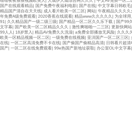
噜噜夜夜狠狠视频欧美人
|
人成伊人成综合网久久久
|
中文AV免费一区二
国产在线观看精品
|
国产免费午夜福利电影
|
国产在线
|
中文字幕日韩欧毛
精品国产清自在天天线
|
成人看片欧美一区二区
|
网站
|
午夜精品久久久久
年免费A级免费观看
|
2020香蕉在线观看
|
精品www久久久久久
|
为全球用
91
|
久久精品国产一级二级三级
|
国产精品一区二区久久乐下载
|
国产99
文字幕
|
国产欧美一区二区精品久久久
|
激性爽啪啪一二三区
|
更新快网站
99人人
|
18岁禁入
|
精品AV免费久久洗澡
|
a免费全部播放无风险
|
久久久
欧美一区精品视频一区二区
|
一级免费在线视频
|
亚汌国产一区二区三区
|
在线
|
一区二区高清免费不卡在线
|
国产偷国产偷精品高清
|
日韩看片超清
国产
|
一区二区在线免费观看
|
99e热国产新地址获取
|
办公室OL中文字幕