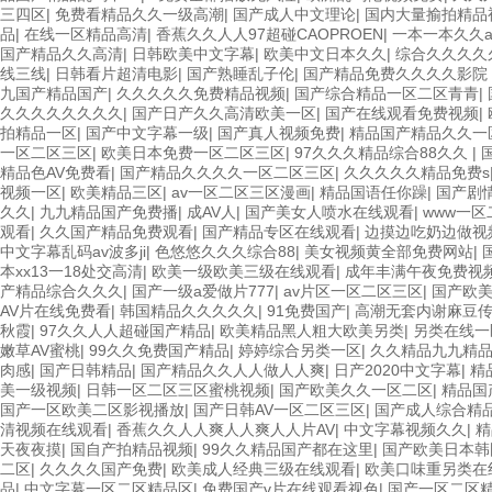
三四区
|
免费看精品久久一级高潮
|
国产成人中文理论
|
国内大量揄拍精品
品
|
在线一区精品高清
|
香蕉久久人人97超碰CAOPROEN
|
一本一本久久
国产精品久久高清
|
日韩欧美中文字幕
|
欧美中文日本久久
|
综合久久久久
线三线
|
日韩看片超清电影
|
国产熟睡乱子伦
|
国产精品免费久久久久影院
九国产精品国产
|
久久久久久免费精品视频
|
国产综合精品一区二区青青
|
久久久久久久久久
|
国产日产久久高清欧美一区
|
国产在线观看免费视频
|
拍精品一区
|
国产中文字幕一级
|
国产真人视频免费
|
精品国产精品久久一
一区二区三区
|
欧美日本免费一区二区三区
|
97久久久精品综合88久久
|
精品色AV免费看
|
国产精品久久久久一区二区三区
|
久久久久久精品免费s
视频一区
|
欧美精品三区
|
av一区二区三区漫画
|
精品国语任你躁
|
国产剧
久久
|
九九精品国产免费播
|
成AV人
|
国产美女人喷水在线观看
|
www一区
观看
|
久久国产精品免费观看
|
国产精品专区在线观看
|
边摸边吃奶边做视
中文字幕乱码av波多ji
|
色悠悠久久久综合88
|
美女视频黄全部免费网站
|
本xx13一18处交高清
|
欧美一级欧美三级在线观看
|
成年丰满午夜免费视
产精品综合久久久
|
国产一级a爱做片777
|
av片区一区二区三区
|
国产欧
AV片在线免费看
|
韩国精品久久久久久
|
91免费国产
|
高潮无套内谢麻豆
秋霞
|
97久久人人超碰国产精品
|
欧美精品黑人粗大欧美另类
|
另类在线一区
嫩草AV蜜桃
|
99久久免费国产精品
|
婷婷综合另类一区
|
久久精品九九精
肉感
|
国产日韩精品
|
国产精品久久人人做人人爽
|
日产2020中文字幕
|
精
美一级视频
|
日韩一区二区三区蜜桃视频
|
国产欧美久久一区二区
|
精品国
国产一区欧美二区影视播放
|
国产日韩AV一区二区三区
|
国产成人综合精
清视频在线观看
|
香蕉久久人人爽人人爽人人片AV
|
中文字幕视频久久
|
精
天夜夜摸
|
国自产拍精品视频
|
99久久精品国产都在这里
|
国产欧美日本韩
二区
|
久久久久国产免费
|
欧美成人经典三级在线观看
|
欧美口味重另类在
品
|
中文字幕一区二区精品区
|
免费国产v片在线观看视色
|
国产一区二区