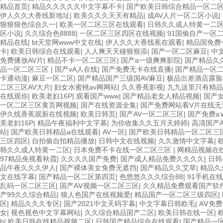
精品首页
|
精品久久久久久中文字幕不卡
|
国产欧美日韩综合精品一区二
伊人久久大香线新地址
|
欧美久久久天天有精品
|
成AV人片一区二区小说
|
狠狠狠色综合久一
|
欧美一区二区三区在线观看
|
日韩久久成人特黄一二
区小说
|
久久综合色8888
|
一区二区三区四区在线视频
|
91国偷自产一区
精品在线
|
bt天堂网www中文在线
|
伊人久久大香线蕉在观看
|
精品国免费
卡
|
欧美日韩综合在线观看
|
人人爽天天碰狠狠添
|
国产一区二区麻豆
|
中
免费播放AV片
|
精品不卡一区二区三区
|
国产a一级爽爽影院
|
国产精品久
品一区二区三区
|
国产vA人在线
|
国产免费无卡在线直播
|
国产精品一区
卡通动漫
|
麻豆一区二区
|
国产精品国产三级国AV麻豆
|
极品出差酒店露脸
二区三区AV大片
|
妇女水蜜桃av网网站
|
久久香蕉影视
|
九九这里只有精品
在线观你
|
欧美老妇16P
|
观看国产www
|
国产精品老女人精品视频
|
国产
一区二区三区黄页网视频
|
国产在线资源全集
|
国产免费网站看V片在线无
伊久线香蕉观新在线视频
|
欧美日韩页
|
国产AV一区二区三区
|
国产免费a
美老妇16P
|
精品午夜福利中文字幕
|
为你收集久久五月天婷婷
|
高清国产
站
|
国产欧美日韩精品a在线观看
|
AV一区
|
国产欧美日韩精品一区二区三
三区四区
|
自拍偷自拍精品播放
|
日韩中文在线视频
|
久久激情中文字幕
|
韩久久成人特黄一二区
|
日本免费不卡在线一区二区三区
|
网精品视频在
97精品免视看秋霞
|
久久久久国产免费
|
国产成人精品免费久久久久
|
日韩
品午夜久久久伊人
|
国产裸体美女免费无遮挡
|
国产精品久久艾草
|
精品久
文在线字幕
|
国产精品一区二区第四页
|
色悠悠久久久综合88
|
91手机在
乱码一区二区三区
|
国产AⅤ视频一区二区三区
|
久久精品免费观看国产软
产99久久综合精品
|
狼人色国产在线视频爱
|
精品国产一区二区三级四区
|
区
|
精品久久久专区
|
国产2021中文天码字幕
|
中文字幕日韩欧毛
|
AⅤ免
女
|
视色视色中文字幕网站
|
久久综合精品国产二区
|
欧美日韩在线一区
|
h
|
欧美日韩在线精品视频二区
|
日韩国产精品综合在线观看
|
国产精品一