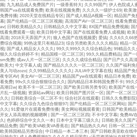
频
|
九九精品成人免费国产片
|
一级香蕉特大
|
久久99国产
|
伊人色院成人
韩国产va在线观看免费
|
欧美在线视频免费
|
久久久久一级护士69
|
欧美激
免费传播
|
2020天堂在线精品专区
|
国产成人精品A视频一区
|
精品国产免
幕
|
国产伦精品一区二区三区视频
|
高清国产AV一区二区三区
|
线看免费观
av
|
日韩欧美精品久久
|
日韩精品久久中文字幕
|
8X国产精品免费视频
|
国
线看免费观看一级
|
欧美日韩中文字幕
|
国产在线观看免费人成视频
|
欧美
高清
|
2018天天弄国产大片
|
狼人色国产在线视频爱
|
爱搞
|
久久6久久66
费综合视频
|
99热这里只有精品23
|
综合另类欧美久久久久精品
|
精品一区
视
|
国产成人精品女人久久久
|
99久久999久久久综合精品色
|
99精品久
狠久久综合婷婷不卡
|
精品国模一区二区三区
|
99久久精品费精品
|
国产一
sm免费
|
成av人片一区二区三区
|
久久久久成综合精品
|
国产日产久久高清
欧美大
|
中文字幕人成
|
国产精品久久久久一区二区三区
|
久久国产福利免
美人与动zozo
|
久久99精品久久久久久
|
JULIA中文字幕在线
|
精品国产免
夜专区AV
|
美女AV一区二区三区
|
精品国产yw在线观看
|
精品日本免费
|
欧
看免费
|
99v久久综合狠狠综合久久
|
国内精品日本和韩国免费不卡
|
99
高潮日w
|
欧美不卡一区二区三区
|
国产欧美日韩另类专区
|
欧美国产在线
片乱一级视频
|
资源站av网址
|
欧美日韩国产图片区一区
|
国产一区二区三
久久
|
日韩欧美综合一区二区不卡
|
综合社区在线观看
|
日韩久久免费影院
中文字幕
|
久久综合九色综合狠狠97
|
国产伦精品一区二区三区网站
|
国产
久久
|
91爱做片在观看免费传播
|
美女网站视频观看黄
|
日韩国产欧美精品
开女人添高潮的视频嗯啊
|
国产一区二区三区四
|
不卡中文字幕
|
免费AV
久
|
色婷婷综合中文久久一本
|
日本中文字幕三级久久
|
日韩欧美久久国产
精品免费
|
国产欧美VA欧美VA香蕉在
|
国产精品热久久AV
|
日韩一区二区
欧美韩国精品另类综合
|
中日精品一本二本三本
|
国产日韩欧美亚欧在线
日韩中文
|
成人免费视频97
|
久久久久精品国产
|
√天堂资源地址在线官网
|