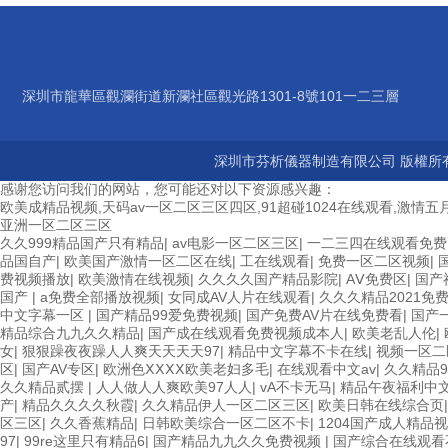
深圳市龍華區觀瀾街道新瀾社區觀光路1301-8號101一二三層
深圳市芬析儀器制造有限公司 版權所有
感谢您访问我们的网站，您可能还对以下资源感兴趣：
欧美成精品视频,天码av一区二区三区四区,91超碰1024在线观看,激情五月
亚洲一区二区三区
久久999精品国产只有精品
|
av电影一区二区三区
|
一二三四在线观看免费
品国自产
|
欧美国产激情一区二区在线
|
工在线观看
|
免费一区二区视频
|
费视频播放
|
欧美激情在线视频
|
久久久久国产精品影院
|
AⅤ免费区
|
国产
国产
|
a免费全部播放视频
|
女同成AV人片在线观看
|
久久久精品2021免
中文字幕一区
|
国产精品99爱免费视频
|
国产免费AV片在线免费看
|
国产
精品综合九九久久精品
|
国产成在线观看免费视频成本人
|
欧美老乱人伦
|
女
|
狠狠躁夜夜躁人人爽天天天天97
|
精品中文字幕不卡在线
|
视频一区二
区
|
国产AV专区
|
欧洲色ⅩⅩⅩⅩ欧美老妇多毛
|
在线观看中文av
|
久久精品
久久精品贰摆
|
人人做人人爽欧美97人人
|
vA不卡无马
|
精品午夜福利中
产
|
精品久久久久秋霞
|
久久精品伊人一区二区三区
|
欧美日韩在线综合页
区三区
|
久久香蕉精品
|
日韩欧美综合一区二区不卡
|
1204国产成人精品
97
|
99re这里只有精品6
|
国产精品九九久久免费视频
|
国产综合在线观看