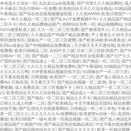
本色道久久综合一区
|
乱乱妇11p在线观看
|
国产另类久久久精品网站
|
成
不卡麻豆
|
综合日韩AV一区免费
|
欧美色综合天天久久综合精品
|
91精品
午夜精品
|
国产综合色在线视频播放线视
|
久久色WWW
|
欧美日韩国产一
Av
|
一本久久精品一区二区
|
国产乱A∨片免费视频牛牛
|
久久精品国产精
二区不卡
|
99久久精品费精品国产
|
婷婷综合另类一区
|
精品视频网站
|
9
XXXX做受欧美人妖
|
久久一区二区三区免费
|
国产偷倩老年人
|
久久精品a
区二区三级四区
|
久久精品国产99国产精品免费看
|
尹人香蕉久久99天天
男同激情专区
|
国偷自产一区二区三区蜜臀
|
国产欧美VA欧美VA香蕉在
|
乱码av波多ji
|
国产99视频精品免费播放
|
天天狠天天天天透在线
|
欧美伊
免费看
|
欧美日韩精品二区
|
自拍中文三级
|
日本二区三区欧美国产
|
国产9
日韩AV一区二区
|
国产线路一二三
|
国产精品专区在线观看
|
国产日产久久
产国码农村
|
国产精品成人一区二区三区电影
|
国产精品一区二区页
|
国产
一区二区三区
|
久久久久久精品免费免费R
|
国产午夜福利
|
91啪国自产在
久久久久久久鸭
|
大伊香蕉精品视频在线天堂
|
91国偷自产一区二区三区
|
文字幕在线观看
|
日韩视频
|
欧美国产--一区二区三区
|
国产成人精品久久
费AV
|
日韩高清
|
天天看天天干
|
国产精品色视频一区二欧美
|
美女一区二
费视频
|
成人免费高清二区三区视频不卡
|
99久久精品国产一区二区三区
凸
|
欧美色综合天天久久综合精品
|
国产精品成人一区二区三区电影
|
精品
一区二区三区
|
国产精品一区二区在
|
精品久久不卡
|
精品综合精品自拍日
日韩久久成人特黄一二区
|
国产欧美精品
|
中文字幕精品无线码
|
精品免费
在线字幕
|
国产乱理伦片在线观看网站
|
日韩精品一本二本三本色
|
午夜未
美一区二区久久
|
久久久久久久Aⅴ免费网站
|
欧美蜜芽tv在线一区
|
高清性
播放
|
欧美日韩国产一级A
|
欧美一区精品视频一区二区
|
国产成人精品乱
久精品国产久精国产69
|
国产精品宾馆在线精品酒店
|
中文字幕在线免费
利网站
|
国产精品国色综合久久
|
国产精品久久久久久
|
欧美一区精品视频