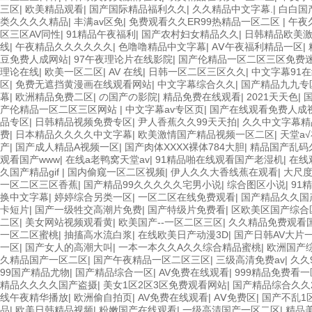
三区
|
欧美精品观看
|
国产国际精品福利久久
|
久久精品中文字幕.
|
白白国
类久久久久精品
|
丰满av区免
|
免费观看久久ER99热精品一区二区
|
午夜
区三区AV同性
|
91精品午夜福利
|
国产农村妇女精品久久
|
日韩精品欧美
线
|
午夜精品久久久久久久
|
色噜噜精品中文字幕
|
AⅤ午夜福利精品一区
|
豆免费人成网站
|
97午夜理论片在线影院
|
国产伦精品一区二区三区免费
理论在线
|
欧美一区二区
|
AV 在线
|
日韩一区二区三区久久
|
中文字幕91
区
|
免费无遮挡黄漫画在线观看网站
|
中文字幕综合久久
|
国产精品九九专
幕
|
欧洲精品免费二区
|
の国产の影院
|
精品免费在线观看
|
2021天天色
|
产伦精品一区二区三区网站
|
中文字幕av专区页
|
国产在线观看免费人成
品专区
|
日韩精品视频免费专区
|
尹人香蕉久久99天天拍
|
久久中文字幕精
费
|
日本精品久久久久中文字幕
|
欧美激情国产精品视频一区二区
|
天堂а
产
|
国产成人精品A视频一区
|
国产肉体XXXX裸体784大胆
|
精品国产乱码
观看国产www
|
在线a老鸭窝天堂av
|
91精品啪在线观看国产老湿机
|
在线
久国产精品gif
|
国内偷窥一区二区视频
|
伊人久久大香线蕉在观看
|
大尺度
一区二区三区香蕉
|
国产精品99久久久久久宅男小说
|
综合图区小说
|
91
换中文字幕
|
婷婷综合另类一区
|
一区二区在线免费观看
|
国产精品久久国
卡短片
|
国产一级牲交高潮片免费
|
国产特级片免费看
|
区欧美区国产综合
二区
|
美女网站视频观看黄
|
欧美国产--一区二区三区
|
久久精品免费观看
一区二区蜜桃
|
抽搐高水流白浆
|
在线欧美日产动漫3D
|
国产日韩AV大片
一区
|
国产女人的高潮大叫
|
一本一本久久A久久综合精品蜜桃
|
欧洲国产
久精品国产一区二区
|
国产午夜精品一区二区三区
|
三级高清免费av
|
久久
99国产精品尤物
|
国产精品综合一区
|
AV免费在线观看
|
999精品免费看
精品久久久久国产盗摄
|
美女1区2区3区免费观看网站
|
国产精品综合久久
线午夜精华播放
|
欧洲偷自拍页
|
AV免费在线观看
|
AⅤ免费区
|
国产不乱1
品
|
欧美日韩精品视频
|
粉嫩国产在线观看
|
一级高清国产一区二区
|
精品