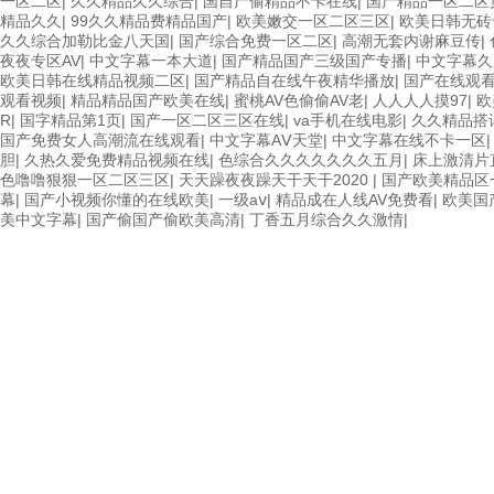
一区二区
|
久久精品久久综合
|
国自产偷精品不卡在线
|
国产精品一区二区
精品久久
|
99久久精品费精品国产
|
欧美嫩交一区二区三区
|
欧美日韩无砖
久久综合加勒比金八天国
|
国产综合免费一区二区
|
高潮无套内谢麻豆传
|
夜夜专区AV
|
中文字幕一本大道
|
国产精品国产三级国产专播
|
中文字幕久
欧美日韩在线精品视频二区
|
国产精品自在线午夜精华播放
|
国产在线观
观看视频
|
精品精品国产欧美在线
|
蜜桃AV色偷偷AV老
|
人人人人摸97
|
欧
R
|
国字精品第1页
|
国产一区二区三区在线
|
va手机在线电影
|
久久精品搭
国产免费女人高潮流在线观看
|
中文字幕AⅤ天堂
|
中文字幕在线不卡一区
胆
|
久热久爱免费精品视频在线
|
色综合久久久久久久久五月
|
床上激清片
色噜噜狠狠一区二区三区
|
天天躁夜夜躁天干天干2020
|
国产欧美精品区
幕
|
国产小视频你懂的在线欧美
|
一级aⅴ
|
精品成在人线AV免费看
|
欧美国
美中文字幕
|
国产偷国产偷欧美高清
|
丁香五月综合久久激情
|