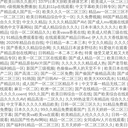
产欧美日韩久久图片
|
337P日本大胆欧美裸体艺术
|
欧美成人一区二区三
88
|
r级视频免费播放
|
乱乱妇11p在线观看
|
中文字幕欧美日韩专区
|
国产
产精品成人国产乱一区
|
欧美久久久一区二区三区
|
精品av一区二区三区
一区二区三区
|
欧美日韩精品综合中文一区
|
久久免费视频
|
88国产精品
合久久天堂
|
中文久久精品
|
久久久久精品国产AV
|
国产成人mv视频在线
视色中文字幕网站
|
国产成人精品综合久久久
|
日本丰满久久久久久
|
欧美
精品
|
综合一区二区精品久久
|
欧美vava香蕉在线
|
欧美成人经典三级在线
大
|
91精品免费观看影视
|
在线观看国产精品日韩av
|
伊人久久大香线新地
物
|
2020年精品自在自线
|
中日精品一本二本三本
|
中文久久精品
|
久久久
卡
|
国产香蕉久久精品综合网
|
久久精品日本波多野结衣
|
91爱做片在观
产精品原创在线网址
|
日韩精品一本二本三本色
|
特黄 做受又硬又粗又大
精品专区
|
欧美一区二区三区在线观看
|
国产成人精品一区二
|
欧美日韩久
精品
|
国产精品原创AV片国产日韩
|
久久久久久久精品成人热
|
国产老导航
福利精品一区
|
新国产三级视频
|
色偷偷av男人的天堂不卡
|
欧美日本在
产二区
|
国产高清二区
|
国产一区二区免费
|
国产偷国产偷精品高清
|
国产
区二区三区
|
91韩国
|
国产日韩AV一区二区三区
|
欧美大XXXX高水
|
51精
产精品玖玖
|
成人国产一区二区三区精品不卡
|
中文字幕一精品无线二区
线观看
|
麻豆一区二区
|
欧洲一区二区三区
|
国产在线精品一区二区不卡麻
久久久久coent
|
99久久国产
|
欧美日韩综合一区在线
|
国产欧美综合在线
品久久久久AV
|
精品高清一二区久久
|
久久99热这里只有精品8
|
综合久久
澡
|
中文字幕久久久久久精品欧美
|
日韩一区二区三区久久
|
91精品免费观
免费版
|
日本久久久久
|
99久久精品免费观看国产
|
五月天婷婷一区二区三
文字幕
|
国产欧美va欧美va在观看
|
欧美精品乱人伦久久久久久
|
日韩一区
观看
|
精品国产性色AV网站
|
精品一区二区三区
|
女同成AV人片在线观看
|
区
|
国产福利91精品一区二区三区
|
五月天婷婷一区二区三区久久
|
欧美日