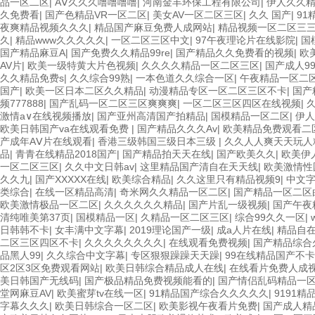
品一区二区
|
AⅤ久久久噜噜噜噜
|
河南金丰环保工程有限公司
|
伊人久久精
久免费看
|
国产色精品VR一区二区
|
美女AV一区二区三区
|
久久 国产
|
91
夜爽精品视频久久久
|
精品国产麻豆免费人成网站
|
精品视频一区二区三
久
|
精品www久久久久久
|
一区二区三区中文
|
97午夜理论片在线影院
|
国
国产精品麻豆A
|
国产免费久久精品99re
|
国产精品久久免费看的视频
|
欧
AV片
|
欧美一级特黄大片色视频
|
久久久久精品一区二区三区
|
国产成人9
久久精品免费s
|
久久综合99熟
|
一本色道久久综合一区
|
午夜精品一区二
国产
|
欧美一区日本二区久久精品
|
动漫精品专区一区二区三区不卡
|
国产
频777888
|
国产乱码一区二区三区爽爽爽
|
一区二区三区四区在线视频
|
激情a∨在线视频播放
|
国产亚州高清国产拍精品
|
国模精品一区二区
|
伊人
欧美日韩国产va在线观看免费
|
国产精品久久久Av
|
欧美精品免费观看二
产成年AⅤ片在线观看
|
香港三级韩国三级日本三级
|
久久人人爽天天玩人
品
|
青青在线精品2018国产
|
国产精品拍天天在线
|
国产欧美久久
|
欧美伊
一区二区三区
|
久久中文日韩av
|
这里精品国产清自在天天线
|
欧美激情性
久久九
|
国产XXXXX在线
|
欧美综合精品
|
久久这里只有精品视频9
|
中文
类综合
|
在线一区精品高清
|
奇米网久久精品一区二区
|
国产精品一区二区
欧美激情极品一区二区
|
久久久久久久精品
|
国产片乱一级视频
|
国产午夜
清纯唯美第37页
|
国模精品一区
|
久精品一区二区三区
|
综合99久久一区
|
日韩韩不卡
|
女丰满中文字幕
|
2019理论国产一级
|
成a人片在线
|
精品自
二区三区四区不卡
|
久久久久久久久久
|
在线观看免费视频
|
国产精品综合
品黑人99
|
久久综合中文字幕
|
专区狠狠躁躁天天躁
|
99在线精品国产不
区2区3区免费观看网站
|
欧美日韩综合精品成人在线
|
在线看片免费人成
美日韩国产无线码
|
国产极品精品免费视频能看的
|
国产情侣乱码精品一
堂网麻豆AV
|
欧美蜜芽tv在线一区
|
91精品国产综合久久久久久
|
9191精
字幕久久久
|
欧美日韩综合一区二区
|
欧美影视午夜看片免费
|
国产成人精