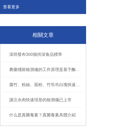
查看更多
相關文章
深圳發布300個供深食品標準
農藥殘留檢測儀的工作原理是基于酶促反應動力學原理
腐竹、粉絲、面粉、竹筍吊白塊快速檢測儀
讓注水肉快速現形的檢測儀已上市
什么是真菌毒素？真菌毒素具體介紹