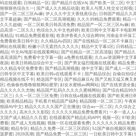
码在线观看
|
日韩精品一区
|
国产精品片在线ⅤA
|
国产欧美一区二区
|
中文
狠狠狠色综合久一
|
国产成人久久精品动漫
|
欧美人与黑人牲交全过程视
|
国产一区二区三区Av麻
|
伊人久久中文大香线蕉综合
|
日韩国产精品久久
文字幕超麻
|
国产精品一区二区高潮视频
|
久久久99精品免费观看
|
精品一
久久久超碰
|
一区二区欧美日韩高清免费
|
精品国产一区二区三区Av麻
|
欧
品高清一二区久久
|
色综合久久中文色婷婷
|
欧美日韩中文字幕不卡电影
蕉精品
|
91精品免费观看影视
|
欧美伊香蕉久久综合网99
|
河南金丰环保工
免费看欧美日韩中文
|
久久精品Av四区
|
国产在线精品一区二区不卡麻豆
|
网站在线观看
|
粉嫩小泬无遮挡久久久久久
|
精品中文字幕1区
|
日韩精品
精品
|
中文AV电影在线观看网站
|
国产伦精品一区二区高清版
|
国产精品久
道高清国产
|
免费看中文字幕一级
|
a免费在线观看
|
久久av资源网中文字
夜躁
|
欧美日韩精品综合中文一区
|
国产男女猛烈视频在线观看
|
精品免费
久久精品专区免费青青
|
国产精品高潮视频
|
佬中文字幕
|
国产成人一区二
日韩专区中文字幕
|
欧美日韩v在线观看不卡
|
国产精品综合
|
自偷自拍综
精品视频在线不卡
|
精选国产专区
|
国产精品麻豆A
|
国产又粗又猛又爽又
区
|
色偷偷色噜噜狠狠网站蜜芽
|
妇女水蜜桃av网网站
|
国产在线资源全集
品久久久久久尤物
|
精品国产乱码久久久久久蜜桃网站
|
国产综合精品99
二区三
|
久久一区二区三区免费
|
日韩在线a视频在线观看
|
国产欧美洲日
频
|
欧美精品精品
|
手机看片精品国产福利
|
精品国模一区二区三区
|
午夜
狠躁AV中文
|
精品久久久久久国产正在播放
|
综合av一区二区
|
久久综合之
久久久久
|
高水久久久影院
|
久久久久久精品免费免费看片
|
一本一道人人
文国产成人精品久久百度
|
在线观看国产精品乱码APP
|
视频一区
|
97欧美
费看
|
国产成人无线视频
|
视频一区在线观看免费
|
久久久久久久精品免费
视频
|
精品专区
|
精品久久免费一区二区三区四区
|
51国产偷自视频区视频
菠萝蜜
|
2828高潮
|
国产精品免费一区二区三区
|
一日欧美日韩中文字幕
|