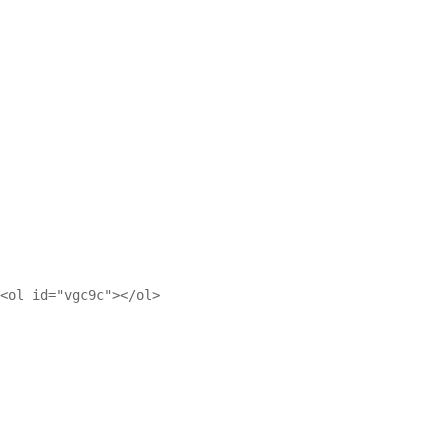
<ol id="vgc9c"></ol>