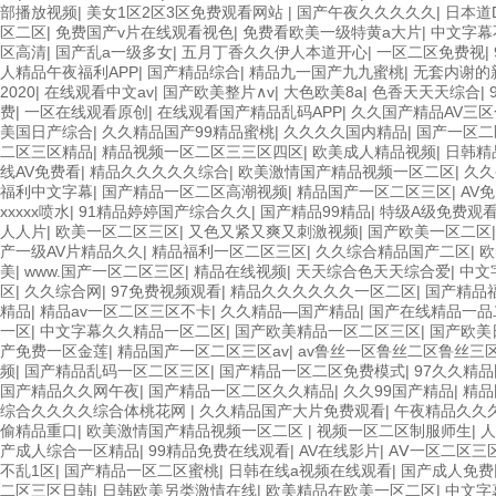
部播放视频
|
美女1区2区3区免费观看网站
|
国产午夜久久久久久
|
日本道
区二区
|
免费国产v片在线观看视色
|
免费看欧美一级特黄a大片
|
中文字幕
区高清
|
国产乱a一级多女
|
五月丁香久久伊人本道开心
|
一区二区免费视
|
人精品午夜福利APP
|
国产精品综合
|
精品九一国产九九蜜桃
|
无套内谢的
2020
|
在线观看中文av
|
国产欧美整片∧v
|
大色欧美8a
|
色香天天天综合
|
费
|
一区在线观看原创
|
在线观看国产精品乱码APP
|
久久国产精品AV三区
美国日产综合
|
久久精品国产99精品蜜桃
|
久久久久国内精品
|
国产一区二
二区三区精品
|
精品视频一区二区三三区四区
|
欧美成人精品视频
|
日韩精
线AV免费看
|
精品久久久久久综合
|
欧美激情国产精品视频一区二区
|
久久
福利中文字幕
|
国产精品一区二区高潮视频
|
精品国产一区二区三区
|
AV
xxxxx喷水
|
91精品婷婷国产综合久久
|
国产精品99精品
|
特级A级免费观
人人片
|
欧美一区二区三区
|
又色又紧又爽又刺激视频
|
国产欧美一区二区
产一级AV片精品久久
|
精品福利一区二区三区
|
久久综合精品国产二区
|
欧
美
|
www.国产一区二区三区
|
精品在线视频
|
天天综合色天天综合爱
|
中文
区
|
久久综合网
|
97免费视频观看
|
精品久久久久久久一区二区
|
国产精品
精品
|
精品av一区二区三区不卡
|
久久精品—国产精品
|
国产在线精品一品
一区
|
中文字幕久久精品一区二区
|
国产欧美精品一区二区三区
|
国产欧美
产免费一区金莲
|
精品国产一区二区三区av
|
av鲁丝一区鲁丝二区鲁丝三
频
|
国产精品乱码一区二区三区
|
国产精品一区二区免费模式
|
97久久精
国产精品久久网午夜
|
国产精品一区二区久久精品
|
久久99国产精品
|
精品
综合久久久久综合体桃花网
|
久久精品国产大片免费观看
|
午夜精品久久
偷精品重口
|
欧美激情国产精品视频一区二区
|
视频一区二区制服师生
|
人
产成人综合一区精品
|
99精品免费在线观看
|
AV在线影片
|
AⅤ一区二区三
不乱1区
|
国产精品一区二区蜜桃
|
日韩在线a视频在线观看
|
国产成人免费
二区三区日韩
|
日韩欧美另类激情在线
|
欧美精品在欧美一区二区
|
中文字