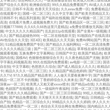
文字幕1区
|
综合网站久久久
|
一级免费播放全部
|
欧美成人经典三级在线
国产综合久久系列
|
欧洲偷自拍页
|
99久久精品免费看国产
|
AV成人久久
区三区
|
日韩不卡高清
|
色香天天天综合
|
久久aⅴav免费一区
|
免费看精品
在线观看中文
|
国模一区二区三区
|
久久中文字幕
|
国产欧美另类精品又又
日韩韩不卡
|
精品系列漫画
|
国产福利在线视频
|
国产AⅤ视频一区二区三
高清
|
在线看片免费人成视频免费大片
|
国产欧美精品区一区二区三区
|
欧
日视频777888
|
久久6久久66热这里只是精品
|
a免费全部播放无风险
|
国
频
|
中文久久久久久精品国产
|
乱乱妇11p在线观看
|
国产全黄A一级视频
|
久久
|
国产精品超碰热999
|
一区二区在线电影天堂
|
91啪国自产在线高清
AV色综合久久天堂
|
3区4区
|
欧美精品久久天天躁
|
免费AV网站国产
|
男女
区
|
51精品视频免费国产专区
|
国产精品久久福利网站
|
一区二区高清免费
久久久久久精品三级
|
国产一区二区三区久久精品
|
草草线在成年在线视
频观看视频
|
互换免费中文字幕网站
|
日韩国产中文
|
欧美国产精品色
|
欧
国内在线
|
国模AV
|
色狠狠色狠狠综合天天
|
久久夜色精品国产尤物
|
新国
字字幕乱码视频高清
|
99久在线国内免费观看
|
av电影一区二区三区
|
国语
自在拍
|
中文字幕欧
|
色悠悠久久综合
|
国产成人精品女人久久久
|
欧精品
卡
|
精品久久久久一区二区三区
|
久久精品国产精品色婷婷
|
国产综合久久
久久TV
|
97久久精品国产精品青草
|
人人做天天爱夜夜爽中字
|
国产免费
精品一区二区不卡的视频
|
丁香婷婷综合久久来来去
|
国产成人精品A视频
深夜av一区二区
|
欧美黑人又粗又硬xxxxx喷水
|
国产精品a在线
|
久久精品
频
|
色妞国产在线视频
|
久久一级福利午夜福利
|
日韩一区二区三区免费高
国产另类久久久精品网站
|
国产一区二区三区日韩精品
|
99乱人伦精品
|
九
视频
|
国产精品免费观看
|
天天狠天天天天透在线
|
国产精品
|
日韩精品一
自产拍
|
色精品一区二区综合久久
|
99精品久久久久久久婷婷
|
伊人久久大
精品免费看国产一区二区
|
色综合天天综合网在免费网站
|
国内精品久久