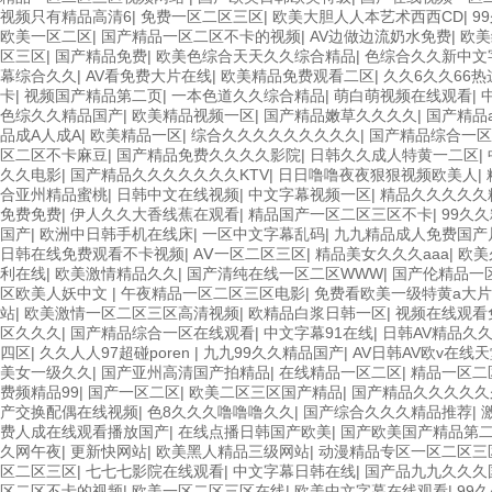
视频只有精品高清6
|
免费一区二区三区
|
欧美大胆人人本艺术西西CD
|
9
欧美一区二区
|
国产精品一区二区不卡的视频
|
AV边做边流奶水免费
|
欧美
区三区
|
国产精品免费
|
欧美色综合天天久久综合精品
|
色综合久久新中文
幕综合久久
|
AV看免费大片在线
|
欧美精品免费观看二区
|
久久6久久66
卡
|
视频国产精品第二页
|
一本色道久久综合精品
|
萌白萌视频在线观看
|
色综久久精品国产
|
欧美精品视频一区
|
国产精品嫩草久久久久
|
国产精品
品成A人成A
|
欧美精品一区
|
综合久久久久久久久久久
|
国产精品综合一区
区二区不卡麻豆
|
国产精品免费久久久久影院
|
日韩久久成人特黄一二区
|
久久电影
|
国产精品久久久久久久久KTV
|
日日噜噜夜夜狠狠视频欧美人
|
合亚州精品蜜桃
|
日韩中文在线视频
|
中文字幕视频一区
|
精品久久久久久
免费免费
|
伊人久久大香线蕉在观看
|
精品国产一区二区三区不卡
|
99久
国产
|
欧洲中日韩手机在线床
|
一区中文字幕乱码
|
九九精品成人免费国产
日韩在线免费观看不卡视频
|
AⅤ一区二区三区
|
精品美女久久久aaa
|
欧美
利在线
|
欧美激情精品久久
|
国产清纯在线一区二区WWW
|
国产伦精品一
区欧美人妖中文
|
午夜精品一区二区三区电影
|
免费看欧美一级特黄a大片
站
|
欧美激情一区二区三区高清视频
|
欧精品白浆日韩一区
|
视频在线观看
区久久久
|
国产精品综合一区在线观看
|
中文字幕91在线
|
日韩AV精品久
四区
|
久久人人97超碰poren
|
九九99久久精品国产
|
AV日韩AV欧v在线
美女一级久久
|
国产亚州高清国产拍精品
|
在线精品一区二区
|
精品一区二
费频精品99
|
国产一区二区
|
欧美二区三区国产精品
|
国产精品久久久久久
产交换配偶在线视频
|
色8久久久噜噜噜久久
|
国产综合久久久精品推荐
|
费人成在线观看播放国产
|
在线点播日韩国产欧美
|
国产欧美国产精品第
久网午夜
|
更新快网站
|
欧美黑人精品三级网站
|
动漫精品专区一区二区三
区二区三区
|
七七七影院在线观看
|
中文字幕日韩在线
|
国产品九九久久久
区二区不卡的视频
|
欧美一区二区三区在线
|
欧美中文字幕在线观看
|
99