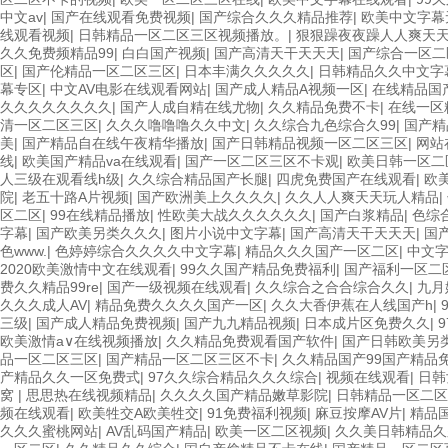
中文av
|
国产在线观看免费视频
|
国产综合久久久精品推荐
|
欧美中文字幕
线观看视频
|
日韩精品一区二区三区视频播放。
|
狠狠躁夜夜躁人人爽天天
久久免费频精品99
|
白白国产视频
|
国产高清天干天天天
|
国产综合一区二
区
|
国产伦精品一区二区三区
|
日本丰满久久久久久
|
日韩精品久久中文字
幕专区
|
中文AV电影在线观看网站
|
国产成人精品A视频一区
|
在线精品国
久久久久久久久久
|
国产人成自精在线尤物
|
久久精品免费不卡
|
在线一区
清一区二区三区
|
久久久噜噜噜久久中文
|
久久综合九色综合久99
|
国产精
美
|
国产精品自在线午夜精华播放
|
国产日韩精品视频一区二区三区
|
网站
线
|
欧美国产精品va在线观看
|
国产一区二区三区不卡观
|
欧美日韩一区二
人三级在观看线h级
|
久久综合精品国产长腿
|
四虎免费国产在线观看
|
欧美
院
|
老五十路A片视频
|
国产欧洲美上久久久久
|
久久人人爽天天玩人精品
|
区二区
|
99在线精品播放
|
性欧美大战久久久久久久
|
国产白浆精品
|
色综
字幕
|
国产欧美另类久久久
|
图片小说中文字幕
|
国产高清天干天天天
|
国
色www.
|
色婷婷综合久久久久中文字幕
|
精品久久久国产一区二区
|
中文
2020欧美激情中文在线观看
|
99久久国产精品免费福利
|
国产福利一区二
费久久精品99re
|
国产一级视频在线观看
|
久久综合之合合综合久久
|
九月
久久久成人AV
|
精品免费久久久久国产一区
|
久久大香伊蕉在人线国产h
|
三级
|
国产成人精品免费视频
|
国产九九精品视频
|
日本成片区免费久久
|
欧美激情a∨在线视频播放
|
久久精品免费观看国产软件
|
国产日韩欧美另
品一区二区三区
|
国产精品一区二区三区不卡
|
久久精品国产99国产精品
产精品久久一区免费式
|
97久久综合精品久久久综合
|
视频在线观看
|
日韩
窝
|
思思热在线视频精品
|
久久久久国产精品嫩草影院
|
日韩精品一区二区
频在线观看
|
欧美牲交A欧美牲交
|
91免费福利视频
|
麻豆按摩AV片
|
精品
久久久蜜桃网站
|
AV乱码国产精品
|
欧美一区二区视频
|
久久美日韩精品久