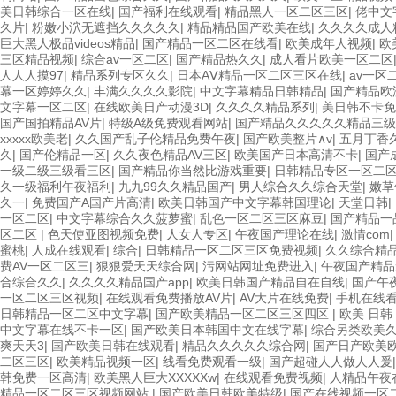
美日韩综合一区在线
|
国产福利在线观看
|
精品黑人一区二区三区
|
佬中文
久片
|
粉嫩小泬无遮挡久久久久久
|
精品精品国产欧美在线
|
久久久久成人
巨大黑人极品videos精品
|
国产精品一区二区在线看
|
欧美成年人视频
|
欧
三区精品视频
|
综合av一区二区
|
国产精品热久久
|
成人看片欧美一区二区
人人人摸97
|
精品系列专区久久
|
日本AⅤ精品一区二区三区在线
|
av一区
幕一区婷婷久久
|
丰满久久久久影院
|
中文字幕精品日韩精品
|
国产精品欧
文字幕一区二区
|
在线欧美日产动漫3D
|
久久久久精品系列
|
美日韩不卡免
国产国拍精品AV片
|
特级A级免费观看网站
|
国产精品久久久久久精品三
xxxxx欧美老
|
久久国产乱子伦精品免费午夜
|
国产欧美整片∧v
|
五月丁香
久
|
国产伦精品一区
|
久久夜色精品AV三区
|
欧美国产日本高清不卡
|
国产
一级二级三级看三区
|
国产精品你当然比游戏重要
|
日韩精品专区一区二
久一级福利午夜福利
|
九九99久久精品国产
|
男人综合久久综合天堂
|
嫩草
久一
|
免费国产A国产片高清
|
欧美日韩国产中文字幕韩国理论
|
天堂日韩
|
一区二区
|
中文字幕综合久久菠萝蜜
|
乱色一区二区三区麻豆
|
国产精品一
区二区
|
色天使亚图视频免费
|
人女人专区
|
午夜国产理论在线
|
激情com
蜜桃
|
人成在线观看
|
综合
|
日韩精品一区二区三区免费视频
|
久久综合精
费AV一区二区三
|
狠狠爱天天综合网
|
污网站网址免费进入
|
午夜国产精品
合综合久久
|
久久久久精品国产app
|
欧美日韩国产精品自在自线
|
国产午
一区二区三区视频
|
在线观看免费播放AV片
|
AV大片在线免费
|
手机在线看
日韩精品一区二区中文字幕
|
国产欧美精品一区二区三区四区
|
欧美 日韩
中文字幕在线不卡一区
|
国产欧美日本韩国中文在线字幕
|
综合另类欧美
爽天天3
|
国产欧美日韩在线观看
|
精品久久久久久综合网
|
国产日产欧美
二区三区
|
欧美精品视频一区
|
线看免费观看一级
|
国产超碰人人做人人爰
韩免费一区高清
|
欧美黑人巨大XXXXXw
|
在线观看免费视频
|
人精品午夜
精品一区二区三区视频网站
|
国产欧美日韩欧美特级
|
国产在线视频一区