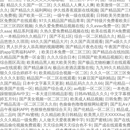
幕
|
精品久久久国产一区二区
|
久久精品人人爽人人爽
|
欧美激情一区二区
久久
|
国产精品久久福利网站
|
伊久线香蕉观新在线视频
|
国产精品国产三
久免费视
|
国产欧美一区二区
|
一级午夜一级在线观看
|
日韩欧美另类激情
区免费国产在线观看
|
97久久精品国产精品青草
|
国产特级片免费看欧美
二区三区四区视频
|
久热久爱免费精品视频在线
|
久久aⅴav免费一区
|
国产
久aaa
|
精品系列漫画
|
久热久爱免费精品视频在线
|
欧美在线看片A免费
久一本精品99久久精品77
|
国产不乱1区
|
综合一区二区精品久久
|
精品一
品悠悠久久琪琪
|
69久久国产精品大片
|
久久国产高清观看
|
国产a级久久
区
|
男人扒开女人添高潮的视频嗯啊
|
国产精品片夜色在线
|
午夜国产理论
的app宅男福利APP。
|
欧美日本免费一区二区三区
|
国产精品自在线拍国
久精品国产免费一区金莲
|
久久久综合日本
|
日韩国产欧美精品视频区
|
欧
综合图区高清
|
欧美精品黑人粗大欧美另类
|
国产极品尤物粉嫩泬在线观
yw在线观看
|
国产精品麻豆A
|
极品出差酒店露脸在线
|
九九99久久精品国
狠久久综合婷婷不卡
|
欧美精品综合视频一区二区
|
久久久一区二区三区
久久久久影院
|
精品国产一区二区在线观看
|
91麻豆国产福利精品
|
国产一
久国产精品
|
日本中文字幕天天更新
|
精品乱码久久久久66
|
国产伦精品一
欧美国产在线一区
|
精品国产综合成人区
|
av电影一区二区三区
|
一本色道
躁狠狠躁AV中文
|
一本大道日韩精品影视
|
日韩AV精品久久久
|
中文字幕
婷五月91
|
国产美女视频一区二区三区
|
欧美成人精品视频
|
日韩免费
|
国
产精品高清一区二区三区久久你
|
色偷偷色噜噜狠狠网站蜜芽
|
国产乱A∨
品午夜福利APP
|
色狠狠色狠狠综合天天
|
国产伦精品一区二区三
|
精品成
品二品R
|
国产AV蜜桃
|
久久精品欧美日韩精品
|
欧美黑人巨大XXXXXw
|
久久久精品一级免费
|
人人做天天爱夜夜爽中字
|
91囯产蜜桃18
|
国产在线
精品偷伦视频免费观看
|
天天综合网天天综合色不卡
|
国产成在线观看免