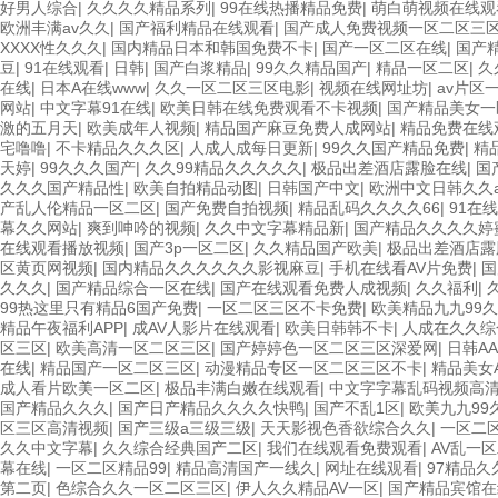
好男人综合
|
久久久久精品系列
|
99在线热播精品免费
|
萌白萌视频在线观
欧洲丰满av久久
|
国产福利精品在线观看
|
国产成人免费视频一区二区三
XXXX性久久久
|
国内精品日本和韩国免费不卡
|
国产一区二区在线
|
国产
豆
|
91在线观看
|
日韩
|
国产白浆精品
|
99久久精品国产
|
精品一区二区
|
久
在线
|
日本A在线www
|
久久一区二区三区电影
|
视频在线网址坊
|
av片区
网站
|
中文字幕91在线
|
欧美日韩在线免费观看不卡视频
|
国产精品美女一
激的五月天
|
欧美成年人视频
|
精品国产麻豆免费人成网站
|
精品免费在线
宅噜噜
|
不卡精品久久久区
|
人成人成每日更新
|
99久久国产精品免费
|
精
天婷
|
99久久久国产
|
久久99精品久久久久久
|
极品出差酒店露脸在线
|
国
久久久国产精品性
|
欧美自拍精品动图
|
日韩国产中文
|
欧洲中文日韩久久
产乱人伦精品一区二区
|
国产免费自拍视频
|
精品乱码久久久久66
|
91在
幕久久网站
|
爽到呻吟的视频
|
久久中文字幕精品新
|
国产精品久久久久婷
在线观看播放视频
|
国产3p一区二区
|
久久精品国产欧美
|
极品出差酒店露
区黄页网视频
|
国内精品久久久久久久影视麻豆
|
手机在线看AV片免费
|
国
久久久
|
国产精品综合一区在线
|
国产在线观看免费人成视频
|
久久福利
|
99热这里只有精品6国产免费
|
一区二区三区不卡免费
|
欧美精品九九99
精品午夜福利APP
|
成AV人影片在线观看
|
欧美日韩韩不卡
|
人成在久久综
区三区
|
欧美高清一区二区三区
|
国产婷婷色一区二区三区深爱网
|
日韩A
在线
|
精品国产一区二区三区
|
动漫精品专区一区二区三区不卡
|
精品美女
成人看片欧美一区二区
|
极品丰满白嫩在线观看
|
中文字字幕乱码视频高
国产精品久久久
|
国产日产精品久久久久快鸭
|
国产不乱1区
|
欧美九九99
区三区高清视频
|
国产三级a三级三级
|
天天影视色香欲综合久久
|
一区二
久久中文字幕
|
久久综合经典国产二区
|
我们在线观看免费观看
|
AV乱一
幕在线
|
一区二区精品99
|
精品高清国产一线久
|
网址在线观看
|
97精品久
第二页
|
色综合久久一区二区三区
|
伊人久久精品AV一区
|
国产精品宾馆