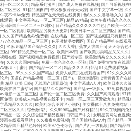
利一区二区久久
|
精品系列漫画
|
国产成人免费在线视频
|
国产可乐视频在
区二区三区
|
91精品国自产
|
专区狠狠躁躁天天躁
|
国产中文字幕一级
|
久
午夜不卡Av免费
|
精品国产在天天线在线男男
|
色8久久久噜噜噜久久
|
国
线观看
|
中文字幕色av一区二区三区
|
精品aⅤ精品
|
欧美午夜精品久久久
美日韩国产一区二区三区地区
|
日产精品久久久久久久性色
|
产欧美一区
一区二区视频
|
欧美精品另类天天更新
|
欧美日本一区二区三四区
|
国产精
|
久久国产精品色AV免费看
|
在线精品一区二区
|
国产视热频国只有精品
|
777久久精品一区二区三区
|
色图激情另类图区
|
国自产精品手机在线观
久
|
91麻豆精品国产综合久久久
|
久久大香伊蕉在人线国产h
|
天天综合色
三区
|
999精品免费看一区二区
|
欧美日本韩
|
国产欧美另类精品又又久久
|
视频在线
|
国产视频精品免费视频
|
国产老专区
|
欧美激情杂交久久久久
|
在
|
久久久久国内精品
|
免费一本色道久久一区熟
|
国产免费怕怕怕在线观
AV麻豆～
|
蜜月 国产精品一区二区
|
精品久久久久精品
|
91免费观看视频
|
区三区
|
99久久久久国产精品
|
免费人成黄页在线观看国产
|
92久久久久
论片
|
国语自产精品视频一区二区
|
国产a一级爽爽影院
|
B青青青国产在
典 精品 欧美 日韩
|
无线国产观看原创
|
中文字幕成A人片
|
欧美日本久久
欧美在线二蜜芽tv
|
国产精品久久网午夜
|
国产乱a一级多女
|
97免费视频
av电影一区二区三区
|
国产伦一区二区三区免费
|
久久国产高清观看
|
97
区免费
|
欧美成人精品视频在线不卡
|
精品一区二区三区爱欲九九
|
精品视
字幕精品久久久久
|
欧美乱综合图片区小说区
|
美女裸体十八禁免费网站
|
二区三区久久
|
综合激情乱
|
久久999精品国产只有精品
|
99久在线国内免
产精品一区
|
久久综合国产精品视屏
|
日韩国产中文
|
女明星黄网站色视频
漫画在线观看网站
|
久久夜夜免费视频
|
国产国拍精品AV片
|
国产精品一
久精品国产精品色婷婷
|
欧美97色伦综合
|
国产片乱一级视频
|
国产精品白
品一区二区
|
午夜久久久久久噜噜噜
|
一区二区不卡不卡
|
国产综合精品一