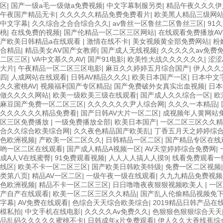
区
|
国产一级a毛一级做a免费视频
|
中文字幕制服另类
|
精品午夜久久久伊
午夜国产精品无卡
|
久久久久久精品免费免费看片
|
欧美黑人精品三级网
中文字幕
|
久久综合之合合综合久久
|
av鲁丝一区鲁丝二区鲁丝三区
|
91
桃
|
在线免费的视频
|
国产伦精品一区二区三区网站
|
在线观看免费播放AV
产欧美日韩精品a在线观看
|
激情在线不卡
|
美女视频黄全部免费网站
|
粉
合精品
|
精品美女AⅤ国产女教师
|
国产成人无线视频
|
久久久久久av免费
二区三区
|
VA中文慕久久AV
|
国产91电影
|
欧美性大战久久久久久久
|
涩涩
大片
|
午夜精品一区二区三区电影
|
麻豆久久婷婷五月综合国产
|
伊人久久
四
|
人成网站在线观看
|
日韩AV精品久久久
|
欧美日本国产一区
|
日本中文
久久蜜桃AV
|
视频福利国产专区精品
|
国产免费破外女真实出血视频
|
日本
做久久久久网站
|
欧美一级欧美三级在线观看
|
国产成人久久综合一区
|
欧
麻豆国产免费一区二区三区
|
久久久久久久尹人综合网
|
久久久一本精品
|
久久久久久久精品免费看
|
国产日韩AV大片一区二区
|
成视频年人黄网站
区三区免费播放
|
一级免费播放全部
|
欧美日本国产
|
一区二区三区久久精
合久久综合欧美综合网
|
久久夜色精品国产欧美乱
|
丁香五月天之婷婷综
色欧洲视频
|
产欧美一区二区久久
|
日韩精品一区二区
|
国产精品专区在线
哟一区二区在线观看
|
国产成人精品A视频一区
|
AV天堂婷婷综合免费网
|
成A人V在线蜜臀
|
91免费观看视频
|
人人人人搞人人摸9
|
线看免费观看一
线区
|
欧美不卡一区二区三区
|
国产欧美日韩欧美特级
|
免费一区二区视频
类第八页
|
精品AV一区二区
|
一级午夜一级在线观看
|
久九九精品免费视频
色欧洲视频
|
精品不卡一区二区三区
|
日日噜噜夜夜狠狠视频欧美人
|
一区
产自产在线观看
|
欧美一区二区三区久久精品
|
国产乱人伦偷精品视频免
字幕
|
AV免费在线观看
|
色综合天天综合欧美综合
|
2019精品日韩产品在
模私拍
|
中文手机在线电影
|
久久久久Av免费久久
|
色狠狠色狠狠综合天天
品乱码久久久久久蜜桃不卡
|
日韩成年x片免费观看
|
伊人久久大香线蕉综