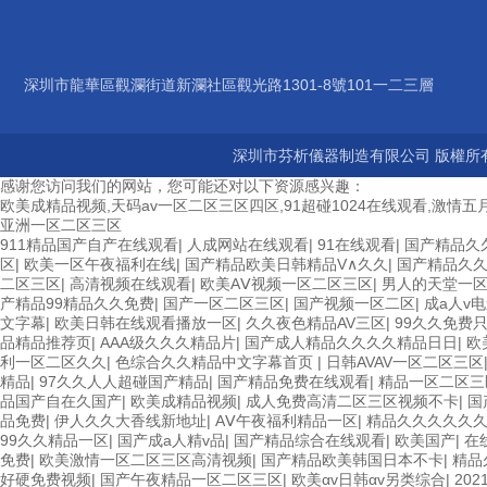
深圳市龍華區觀瀾街道新瀾社區觀光路1301-8號101一二三層
深圳市芬析儀器制造有限公司 版權所有
感谢您访问我们的网站，您可能还对以下资源感兴趣：
欧美成精品视频,天码av一区二区三区四区,91超碰1024在线观看,激情五月
亚洲一区二区三区
911精品国产自产在线观看
|
人成网站在线观看
|
91在线观看
|
国产精品久
区
|
欧美一区午夜福利在线
|
国产精品欧美日韩精品V∧久久
|
国产精品久
二区三区
|
高清视频在线观看
|
欧美AⅤ视频一区二区三区
|
男人的天堂一
产精品99精品久久免费
|
国产一区二区三区
|
国产视频一区二区
|
成a人v
文字幕
|
欧美日韩在线观看播放一区
|
久久夜色精品AV三区
|
99久久免费
品精品推荐页
|
AAA级久久久精品片
|
国产成人精品久久久久精品日日
|
欧
利一区二区久久
|
色综合久久精品中文字幕首页
|
日韩AVAV一区二区三区
精品
|
97久久人人超碰国产精品
|
国产精品免费在线观看
|
精品一区二区三
品国产自在久国产
|
欧美成精品视频
|
成人免费高清二区三区视频不卡
|
国
品免费
|
伊人久久大香线新地址
|
AⅤ午夜福利精品一区
|
精品久久久久久
99久久精品一区
|
国产成a人精v品
|
国产精品综合在线观看
|
欧美国产
|
在
免费
|
欧美激情一区二区三区高清视频
|
国产精品欧美韩国日本不卡
|
精品
好硬免费视频
|
国产午夜精品一区二区三区
|
欧美αv日韩αv另类综合
|
20