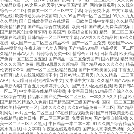
久精品欧美
|
AV之男人的天堂
|
VA专区国产乱码
|
网站免费观看
|
久久综合
综合一区二区
|
偷偷要一区二区三区中文字幕
|
综合另类小说
|
中文字幕乱
韩在线
|
欧美卡通另类小说葡萄
|
久久99国产精一区二区三区
|
99久久九
久久网站
|
国产日韩欧美亚欧在线观看
|
一日欧美日韩中文字幕
|
久久精品
欧美精品自拍
|
国产精品综合在线观看
|
欧美日韩国产成人免费高清视频
|
国产精品原创尤物菠萝蜜
|
欧美国产
|
欧美综合图片区
|
精品一区二区三区
视频在线观看
|
日韩精品一区二区中文字幕
|
AAA级久久久精品片
|
69久
在线
|
成人国产一区二区三区精品不卡
|
国产一区二区免费
|
观看国产www
品AV喷奶水
|
午夜未满十八勿入网站
|
国产精品99精品
|
精品视频一区二
久精品日韩AV大片
|
婷婷综合另类一区
|
情综合五月天
|
日韩高清
|
欧美精
产免费一区二区三区五区
|
国产精品一区二区免费国产
|
国内精品
|
精品高
久久久久国产免费
|
思思99思思久久新精品
|
国产精品99久久久久久
|
精品
伦农村XXXX
|
国产一区二区三区精品视频
|
国产日韩欧美国另类
|
丁香五
专区页
|
成人在线视频高清不卡
|
日韩AV就去五月天
|
久久久精品一二三区
APP
|
天天躁日日躁狠狠躁AV中文
|
女丰满中文字幕
|
久久精品国产AV麻
品等新內容
|
丁香五月天婷婷开心久久
|
国产成人a区在线视频
|
欧美日韩A
一区二区
|
中文字幕在线精品的视频
|
中文字幕日韩
|
91精品国产综合久
三区综合在线
|
精品麻豆国产免费一区二区三区
|
一本久久A久久精品
|
欧
国产精品99精品久久免费
|
国产精品国产三级国产专播
|
国模一区二区三
线欧美精品中文一区
|
日本久久久久
|
久久99精品免费一区二区
|
国产精品
利网站
|
av片区一区二区三区
|
97在线精品视频免费
|
国产日韩欧美亚欧在
在线精品
|
欧美日韩一区二区三区麻豆
|
免费看片A
|
国产免费自拍视频
|
久
美一区二区三区四区黑人
|
中日精品一本二本三本
|
91久久国产综合精品
高水流白浆
|
中文字幕
|
午夜区在线观看影院
|
国产女人高潮免费视频
|
久