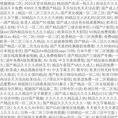
视频播放二区
|
2020天堂在线精品
|
精品国产高清一线久久
|
色综合久久久
高清不卡免费
|
K99久久免费国产精品
|
天天综合色天天综合爱
|
国产成人
品区久久
|
精品一区二区三区久久久
|
国产美女视频一区二区三区
|
国产精
久久乐下载
|
99精品久久久久久久婷婷
|
99精品无人区乱码1区2区3区
|
精
—国产精品
|
欧美人成国产91视频
|
国产成人综合色在线观看网站
|
欧美日
成人在线
|
97久久一区二区
|
国产精品国产三级在线专区
|
の国产の影院
|
级aⅴ
|
国内精品综合九九久久精品
|
欧美综合天天影院
|
91精品免费观看
|
麻豆av 精品一区二区
|
50岁一区二区
|
欧美精品一区二区免费看
|
免费a级
欧美一区二区三区久久精品
|
久久超碰激情网
|
国产精品一区二区久久精
国产精品一区第二页尤自在拍
|
国产无遮挡吃胸膜奶免费看
|
久久99热6
日本精品专区
|
国产精品A∨精品影院app
|
日韩
|
日本午夜一区二区视频
|
三级在线观看播放视频
|
成人免费视频97
|
国产精品国产三级国产专播
|
一
文
|
成年免费A级免费观看
|
AV 在线
|
中文字幕免费视
|
国产精品偷伦视频
久
|
国产精品久久久久婷婷五月
|
精品午夜国产VA久久成人
|
精品国免费
摄
|
欧美成人精品视频在线不卡
|
中文字幕五月
|
视专区
|
欧美日韩无砖专
久久精品
|
久久久久国内精品
|
国产欧美日韩综合精品一区二区
|
欧美日韩
色综合天天综合欧美综合
|
717理论片午影院
|
欧美成免费一区二区视频
品蜜臀AV
|
狠狠躁日日躁夜夜躁2022麻豆
|
国产精品一区二区在线观看
|
精品专区网址
|
视频国产精品第二页
|
日韩专区小说
|
欧洲日韩一区二区免
久久久久久久精品中文字幕蜜月
|
国产成人精品久久久久精品日日
|
国产9
久综合99熟
|
白白国产视频
|
久久久久久久精品成人热
|
精品久久久久久久
产精品女同一区二区久久
|
国产精品久久久久久久久一级
|
中文字幕精品
区三区
|
久久久久久AV专区
|
国产iGAO激情在线视频
|
天天狠天天天天透
上久久久久
|
日韩一区二区三区夜色视频
|
日韩精品一区二区三区中文版
|
悠悠色悠
|
国产特级片免费看
|
精品曰韩av专区一区二区
|
91麻豆精品国