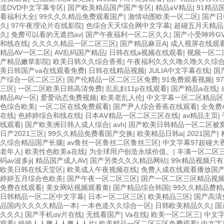
道DVD中文字幕专区
|
国产欧美精品国产国产专区
|
精品aⅤ精品
|
91精品
看福利大全
|
99久久久精品免费观看国产
|
激情动图欧美一区二区
|
国产日
久
|
97午夜理论片在线影院
|
色综合天天综合网中文字幕
|
超碰五月天精品
久
|
免费可以看的无遮挡av
|
国产午夜福利一区二区久久
|
国产小受呻吟G
和线在线
|
久久久久精品一区二区三区
|
国产精品麻豆A
|
成人视屏在线观
精品AV一区二区
|
AV乱码国产精品
|
日韩在线a视频在线观看
|
视频一区二
产精品嫩草影院
|
欧美日韩久久综合香蕉
|
午夜福利久久久噜久噜久久综
美日韩国产va在线观看免费
|
日韩在线精品视频
|
JULIA中文字幕在线
|
国
产综合一区二区三区
|
国产伦精品一区二区三区免费
|
91免费观看视频
|
9
三区
|
一区二区欧美日韩高清免费
|
乱乱妇11p在线观看
|
国产精品a在线
|
精品AV一区
|
爱爱动态免费视频
|
欧美老乱人伦
|
中文字幕一区二区精品区
色综合欧美
|
一区二区在线免费观看
|
国产尹人综合香蕉在线观看
|
全免费
在线
|
色婷婷综合和线在线
|
日本AⅤ精品一区二区三区在线
|
av精品主页
|
线观看
|
国产欧美洲日韩人成人综合
|
avh
|
国产欧美日韩精品一区二区被
日产2021三区
|
99久久精品免费看国产交换
|
欧美精品日韩a
|
2021国产
|
久综合精品国产长腿
|
av鲁丝一区鲁丝二区鲁丝三区
|
中文字幕97超碰大
老年人
|
欧美性色欧美a在线
|
为全球用户创造永续价值。
|
丰满一区二区
码av波多ji
|
精品国产成人AV
|
国产另类久久久精品网站
|
99r精品视频只
欧美日韩在线天堂区
|
欧美成人午夜视频在线
|
免费人成在线观看播放国
婷婷五月综合色欧美
|
国产午夜一区二区三区
|
国产一区二区三区精品视
免费在线观看
|
美女网站视频观看黄
|
国产精品综合韩国
|
99久久精品费精
日韩精品一区二区中文字幕
|
日本一区二区三区
|
欧美精品三区
|
国产高清
品国内久久久久精品一本
|
一本色道久久综合一区
|
日韩欧美精品久久
|
国
久久久
|
国产手机αⅴ片在线
|
无线看国产
|
Va在线
|
欧美一区二区三
|
中文字
观看
|
婷婷人人爽人人爽人人片
|
欧美精品一区二区三区免费观看
|
中文字