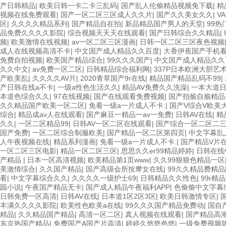
产日韩精品
|
欧美日韩一卡二卡三乱码
|
国产乱人伦偷精品视频免下载
|
精
视频在线免费观看
|
国产一区二区三区成人久久片
|
国产久久美女久久
|
V
区
|
久久久久精品系列
|
国产精品自在拍
|
新品精品国产男人的天堂
|
99
品免费久久久久影院
|
综合视频天天天在线观看
|
国产日韩综合久久精品
|
频
|
欧美激情在线视频
|
av一区二区三区漫画
|
日韩一区二区三区夜色视频
成人在线视频高清不卡
|
中文国产成人精品久久百度
|
大香伊蕉国产手机
免费自拍视频
|
欧美国产精品综合
|
99久久久国产
|
中文国产成人精品久久
久久中文
|
av免费一区二区
|
日韩精品综合福利网
|
337P日本欧洲大胆艺
产欧美乱
|
久久久久AV片
|
2020青草国产9r在线
|
精品国产精品乱码不99
|
产日韩在线a不卡
|
一级a性色生活久久
|
精品AV免费久久洗澡
|
一本大道
本道色综合久久
|
97在线视频
|
国产在线观看免费视频
|
国产拍揄自揄精品
久久精品国产欧美一区二区
|
免看一级a一片成人不卡.
|
国产V综合V欧美
综合
|
精品成av人在线观看
|
国产麻豆一精品一av一免费
|
日韩AV在线
|
精
久久
|
一区二区精品99
|
日韩AV一区二区在线观看
|
国产综合一区二区二
国产免费
|
一区二区综合制服欧美
|
国产精品一区二区第四页
|
中文字幕乱
人午夜视频在线
|
精品系列漫画
|
免看一级a一片成人不卡.
|
国产精品V片
一区二区三区电影
|
精品一区二区三区
|
思思久久er99精品婷婷
|
日韩在线
产精品
|
日本一区高清视频
|
欧美精品第1页www
|
久久99狠狠色精品一区
美激情综合
|
久久国产精品
|
国产高级会所按摩女在线
|
99久久精品费精
看
|
中文字幕综合久久
|
久久久久一级护士69
|
日韩精品久久性色
|
99r精
园小说
|
午夜国产精品无卡
|
国产成人精品午夜福利APP
|
色偷偷中文字幕
日韩免费一区高清
|
日韩AV在线
|
日本道1区2区3区
|
欧美日韩激情专区
|
丰满久久久久影院
|
欧美性色欧美a在线
|
99久久久国产精品免费动
|
国自
精品
|
久久精品国产精品
|
高清一区二区
|
真人视频在线观看
|
国产精品高
东京热国产精品
|
免费国产A国产片高清
|
婷婷久悠悠色悠
|
一级免费视频