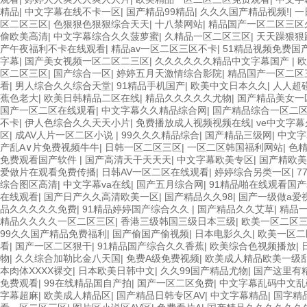
精品
|
中文字幕在线不卡一区
|
国产精品99精品
|
久久久国产精品视频!
|
一
区二区三区
|
色狠狠色狠狠综合天天
|
十八禁网站
|
精品国产一区二区三区
偷欧美高清
|
中文字幕综合久久菠萝蜜
|
久精品一区二区三区
|
天天躁狠狠
产午夜福利不卡在线观看
|
精品av一区二区三区不卡
|
51精品视频免费国
字幕
|
国产美女视频一区二区二三区
|
久久久久久久精品中文字幕国产
|
区二区三区
|
国产综合一区
|
婷婷五月天激情综合影院
|
精品国产一区二区
看
|
男人综合久久综合天堂
|
91精品手机国产
|
欧美中文日本久久
|
人人超
蕉色老大
|
欧美日韩精品二区在线
|
精品久久久久久尤物
|
国产精品美女一
国产一区二区在线观看
|
中文字幕久久精品综合网
|
国产精品综合一区二
不卡
|
伊人色综合久久天天小片
|
免费播放成人视频视频在线
|
ve中文字
区
|
成AV人片一区二区小说
|
99久久久精品综合
|
国产精品三级网
|
中文字
产乱A∨片免费视频牛牛
|
日韩一区二区三区
|
一区二区韩国福利网站
|
色
免费观看国产软件
|
国产高清天干天天天
|
中文字幕欧美专区
|
国产精欧美
爱做片在观看免费传播
|
日韩AV一区二区在线观看
|
婷婷综合另类一区
|
7
综合图区高清
|
中文字幕va在线
|
国产五月综合网
|
91精品啪在线观看国
在线观看
|
国产日产久久高清欧美一区
|
国产精品久久98
|
国产一级做a爱
品久久久久久免费
|
91精品婷婷国产综合久久
|
国产精品久久艾草
|
精品
精品久久久久一区二区三区
|
香港三级韩国三级日本三级
|
欧美一区二区
99久久国产精品免费福利
|
国产偷国产偷视频
|
日本电影久久
|
欧美一区二
看
|
国产一区二区狠干
|
91精品国产综合久久香蕉
|
欧美综合色视频播放
|
物
|
久久综合加勒比金八天国
|
免费A级免费视频
|
欧美成人精品欧美一级
本肉体XXXX裸交
|
日本欧美日韩中文
|
久久99国产精品尤物
|
国产这里有
免费观看
|
99在线精品国自产拍
|
国产一区二区免费
|
中文字幕乱码中文乱
字幕超麻
|
欧美成人精品区
|
国产精品日韩专区AV
|
中文字幕精品
|
国字精