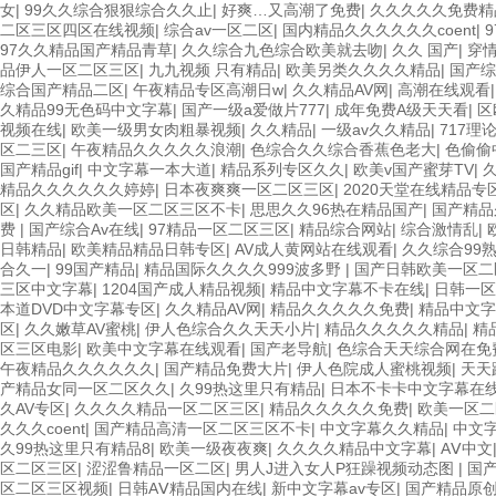
女
|
99久久综合狠狠综合久久止
|
好爽…又高潮了免费
|
久久久久久免费精
二区三区四区在线视频
|
综合av一区二区
|
国内精品久久久久久久coent
|
97久久精品国产精品青草
|
久久综合九色综合欧美就去吻
|
久久 国产
|
穿
品伊人一区二区三区
|
九九视频 只有精品
|
欧美另类久久久久精品
|
国产综
综合国产精品二区
|
午夜精品专区高潮日w
|
久久精品AV网
|
高潮在线观看
久精品99无色码中文字幕
|
国产一级a爱做片777
|
成年免费A级天天看
|
区
视频在线
|
欧美一级男女肉粗暴视频
|
久久精品
|
一级av久久精品
|
717理
区二三区
|
午夜精品久久久久久浪潮
|
色综合久久综合香蕉色老大
|
色偷偷
国产精品gif
|
中文字幕一本大道
|
精品系列专区久久
|
欧美v国产蜜芽TV
|
精品久久久久久久婷婷
|
日本夜爽爽一区二区三区
|
2020天堂在线精品专
区
|
久久精品欧美一区二区三区不卡
|
思思久久96热在精品国产
|
国产精品
费
|
国产综合Av在线
|
97精品一区二区三区
|
精品综合网站
|
综合激情乱
|
日韩精品
|
欧美精品精品日韩专区
|
AV成人黄网站在线观看
|
久久综合99
合久一
|
99国产精品
|
精品国际久久久久999波多野
|
国产日韩欧美一区二
三区中文字幕
|
1204国产成人精品视频
|
精品中文字幕不卡在线
|
日韩一区
本道DVD中文字幕专区
|
久久精品AV网
|
精品久久久久久免费
|
精品中文字
区
|
久久嫩草AV蜜桃
|
伊人色综合久久天天小片
|
精品久久久久久精品
|
精
区三区电影
|
欧美中文字幕在线观看
|
国产老导航
|
色综合天天综合网在免
午夜精品久久久久久久
|
国产精品免费大片
|
伊人色院成人蜜桃视频
|
天天
产精品女同一区二区久久
|
久99热这里只有精品
|
日本不卡卡中文字幕在
久AV专区
|
久久久久精品一区二区三区
|
精品久久久久久免费
|
欧美一区二
久久久coent
|
国产精品高清一区二区三区不卡
|
中文字幕久久精品
|
中文
久99热这里只有精品8
|
欧美一级夜夜爽
|
久久久久精品中文字幕
|
AⅤ中文
区二区三区
|
涩涩鲁精品一区二区
|
男人J进入女人P狂躁视频动态图
|
国
区二区三区视频
|
日韩AⅤ精品国内在线
|
新中文字幕av专区
|
国产精品原创