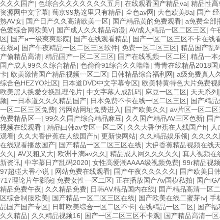
久久久国产
|
色综合久久久久久久久五月
|
在线观看国产精品va
|
精品性高
资源网中文字幕
|
葡京99热这里只有精品
|
全色av网
|
大色欧美8a
|
国产 经
熟AV女
|
国产日产久久高清欧美一区
|
国产精品黄的免费观看
|
a免费全部
色爱综合网欧美V
|
国产成人久久精品动漫
|
AV成人精品一区二区三区
|
午
区
|
国产a一级爽爽影院
|
国产在线观看精品
|
国产一区二区三区不卡在线
在线a
|
国产午夜精品一区二区三区软件
|
免费一区二区三区
|
精品国产乱
产偷精品高清
|
精品国产一区二区三区
|
国产在线视频一区二区
|
精品一本
国产成人99久久综合精品
|
色偷偷91综合久久噜噜
|
青青在线精品2018国
卡
|
欧美激情国产精品视频一区二区
|
日韩精品综合福利网
|
a级免费真人
综合色HEZYO社区
|
日本道DVD中文字幕专区
|
欧美特黄特色大片免费视
欧美黑人换爱交换乱理伦片
|
中文字幕人成乱码
|
麻豆一区二区
|
天天系列
频
|
一日本道久久久精品国产
|
日本免费不卡在线一区二区三区
|
国产精品
一区二区三区免费
|
污网站网址免费进入
|
国产欧美久久
|
av片区一区二区
免费精品区一
|
99久久国产综合精品麻豆
|
久久国产精品AV三区色新
|
国
视频在线观看
|
精品曰韩av专区一区二区
|
久久大香伊蕉在人线国产h
|
人
观看
|
久久大香伊蕉在人线国产h
|
更新快网站
|
久久精品娱乐领
|
久久久久
在线观看播放国产
|
国产精品一区二区三区在线
|
大伊香蕉精品视频在线
久久
|
AV又粗又大
|
欧洲丰满av久久
|
精品成人网久久久久久
|
真人视频在
新资讯
|
中字慕日产乱码2020
|
女性高爱潮AAAA级视频免费
|
99r精品视
97超碰大香小说
|
网站免费在线观看
|
国产午夜久久久久久
|
国产欧美日韩
717理论片午影院
|
免费女性一区二区
|
正在播放国产Av国模私拍
|
国产i
精品免费午夜
|
久久精品免费
|
日韩AⅤ精品国内在线
|
国产精品高清一区
区综合制服欧美
|
国产精品一区二区三区在线
|
国产欧美在线二蜜芽tv
|
手
品国产国产专区
|
日韩欧美综合一区二区不卡
|
在线精品一区二区
|
国产福
久久精品
|
久久精品视频16
|
国产一区二区三区不卡观
|
国产精品高清一