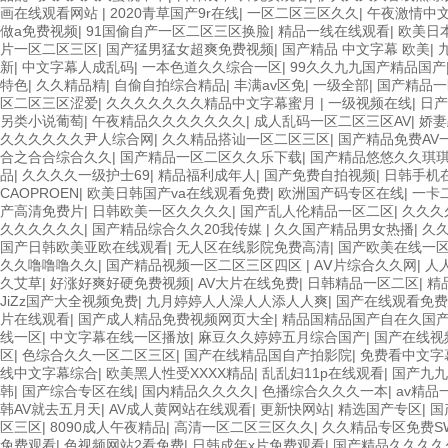
画在线观看网站
|
2020青草国产9r在线
|
一区二区三区久久
|
午夜激情中
做a免费视频
|
91国偷自产一区二区三区换脸
|
精品一线在线观看
|
欧美日
片一区二区三区
|
国产猛男猛女超爽免费视频
|
国产精品 中文字幕 欧美
|
新
|
中文字幕人成乱码
|
一本色道久久综合一区
|
99久久九九国产精品国产
特色
|
久久精品精
|
自偷自拍综合精品
|
丰满av区免
|
一级全部
|
国产精品一
区二区三区涩爱
|
久久久久久久久精品中文字幕蜜月
|
一级视频在线
|
日产
另类小说葡萄
|
午夜精品久久久久久久久
|
成人乱码一区二区三区AV
|
娇妻
久久久久久久尹人综合网
|
久久精品搭讪一区二区三区
|
国产精品免费AV
合之合合综合久久
|
国产精品一区二区久久乐下载
|
国产精品悠悠久久琪
品
|
久久久久一级护士69
|
精品福利成年人
|
国产免费自拍视频
|
日韩手机
CAOPROEN
|
欧美日韩国产va在线观看免费
|
欧洲国产码专区在线
|
一卡
产高清免费片
|
日韩欧美一区久久久久
|
国产乱人伦精品一区二区
|
久久久
久久久久久久
|
国产精品综合久久20我传媒
|
久久国产精品男女热播
|
久
国产日韩欧美亚欧在线观看
|
无人区在线影院免费高清
|
国产欧美在线一
久久噜噜噜久久
|
国产精品视频一区二区三区四区
|
AⅤ片综合久久网
|
人
久艾草
|
好涨好爽好硬免费视频
|
AV大片在线免费
|
日韩精品一区二区
|
精
JiZz国产大全视频免费
|
九月婷婷人人澡人人添人人爽
|
国产在线观看免费
片在线观看
|
国产成人精品免费视频网页大全
|
精品国精品国产自在久国
线一区
|
中文字幕在线一区播放
|
麻豆久久婷婷五月综合国产
|
国产在线视
区
|
色综合久久一区二区三区
|
国产在线精品国自产拍影院
|
免费看中文字
线中文字幕综合
|
欧美黑人性受XXXX精品
|
乱乱妇11p在线观看
|
国产九九
韩
|
国产综合专区在线
|
国内精品久久久久
|
色播综合久久久一本
|
av精品
韩AV就去五月天
|
AV成人黄网站在线观看
|
更新快网站
|
精选国产专区
|
国
区三区
|
8090成人午夜精品
|
高清一区二区三区久久
|
久久精品专区免费S
免费观看
|
色视频网站2看免费
|
日韩成年x片免费观看
|
国产精品久久久久