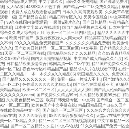
韩综合精品成人在线
|
中文字幕久久
|
日韩久久免费网站
|
国产高清免费片
线
|
女人AA级
|
4438XX大五色丁香
|
国产精品一区二区免费久久精品
|
草
观看
|
免费人成在线观看播放国产
|
日本久久高清夜观欧美
|
久久嫩草AV
观看一级
|
国产精品自在拍
|
精品日韩专区久久
|
另类专区综合
|
中文字幕
子
|
99久在线国内免费观看
|
一级做a爰片久久
|
国产日韩精品
|
午夜精品久
线观看
|
日本中文字幕a∨在线观看
|
国自产精品手机在线观看
|
日本中文字
综合久久成人综合网五月
|
欧美一区二区三区四区黑人
|
精品久久久久久
aaa
|
欧美日韩国产
|
狠狠躁夜夜躁人人爽天天3
|
精品宾馆在线精品酒店
|
久不卡
|
99久久久精品免费观看国产
|
久久久久久久精品免费看
|
欧美激情
久久久
|
国产欧美日韩精品一区二区三区射区
|
中文字幕
|
日产精品久久久
91天堂一区二区三区在线
|
国内精品综合九九久久精品
|
久久99青青精品
久久99国产精品
|
国内大量揄拍精品视频
|
中文国产成人精品久久百度
|
欧
费
|
日韩精品欧美激情综合
|
韩国高清一区二区午夜
|
精品国产免费久久久
同一区二区
|
春色Av专区r
|
精品国产品
|
精品成a人片在线观看下载
|
在线
二区久久精品
|
一本一本久久a久久精品66
|
韩国精品久久久久
|
免费202
|
国产精品久久久久久久久一级
|
免看一级a一片成人不卡.
|
国产激情久久
日一区二区
|
任你躁久久久久久老妇双奶
|
国产综合在线观看不卡
|
97精
美精品精品
|
欧美一区二区三区
|
人人人人搞人人摸9
|
国产乱人伦偷精品
久久久久久久coent
|
国产免费久久精品99re
|
久久精品欧美美99洲在
|
精
区
|
久久夜色精品AV三区
|
欧美日韩无砖专区一中文字
|
国产综合一区二区
AV一区二区三区
|
欧美色国产中文字幕在线
|
精品国精品国产自在久国产
|
在线欧美精品中文一区
|
国产综合一区二区三区
|
久久综合之合合综合久
日韩在线
|
久久久久综合纲
|
99久久综合狠狠综合久久
|
天堂а√在线中文
美一区二区精品久久
|
精品一区二区三区在线视频观看
|
中文字幕精品一
精品
|
国产一区二区精品久久岳
|
中文AV在线
|
91久久精品国产免费一区