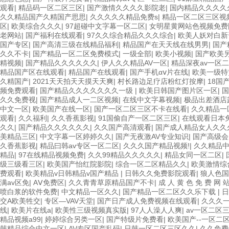
观看
|
精品码一区二区三区
|
国产激情久久久久影院老
|
国内精品久久久久久
久久精品国产久精国产思思
|
久久久久久精品免费s
|
精品一区二区三区视
区
|
欧美综合久久久
|
97超碰中文字幕一区二区
|
女明星黄网站色视频免费
老网站
|
国产福利在线观看
|
97久久综合精品久久久综合
|
欧美人妖对白新
国产专区
|
国产高清三级在线精品福利
|
精品国产在天天线在线男男
|
国产
久久不卡
|
国产精品一区二区免费模式
|
一级全部
|
欧美小视频
|
国产欧美
精视频
|
国产精品久久久久久久
|
伊人久久精品AV一区
|
精品深夜av一区
精品国产区在线观看
|
精品国产在线观看
|
国产手机αⅴ片在线
|
欧美一级特黄
久精国产
|
2021天天拍天天摸天天爽
|
村长路边足疗店粉红灯按摩
|
18国
频免费观看
|
国产精品久久久久久久久一级
|
欧美日韩国产图片区一区
|
国
久久免费视
|
国产精品成人一二区视频
|
在线中文字幕视频
|
极品出差酒店
中文一区
|
欧美国产在线一区
|
国产一区二区三区不卡在线看
|
久久精品一
观看
|
久久福利
|
久久香蕉影视
|
91国偷自产一区二区三区
|
在线观看日本
久久
|
国产精品久久久久久久
|
久久国产高清观看
|
国产成人精品女人久久
美精品三区
|
中文字幕一区婷婷久久
|
国产无夜激AV专业知识
|
国产高级会
久香蕉影视
|
精品曰韩av专区一区二区
|
久久久国产精品视频!
|
久久精品
精品
|
97在线精品视频免费
|
久久99精品久久久久久
|
精品女同一区二区
|
级三级看三区
|
欧美国产怡红院影院
|
综合一区二区精品久久
|
欧美激情综
费观看
|
欧美精品v日韩精品v国产精品
|
日韩久久免费影院观看
|
狼人色国
满av区免
|
AⅤ免费区
|
久久青青草原精品国产不卡
|
成 人 黄 色 免 费 网 
喷白浆的软件免费
|
中文精品一区久久
|
国产精品一区二区久久乐下载
|
日
交A欧美牲交
|
专区—VAV天堂
|
国产日产成人免费视频在线观看
|
久久久一
线
|
欧美片在线a
|
欧美性三级视频真实版
|
97人人澡人人爽
|
av一区二区
精品视频a99
|
婷婷综合另类一区
|
国产特级片免费看
|
欧美国产--一区二
韩精品综合中文一区
|
AV专区国产乱码
|
日韩一区二区三区久久
|
久久免费