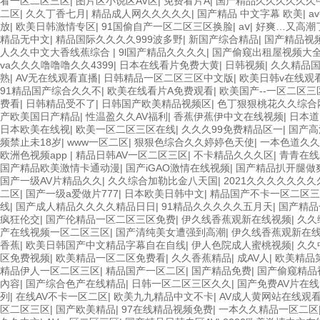
看一区二区三区
|
图片区小说区AV区
|
免费看片A
|
国产精品久久久久久久
二区
|
久久丁香七月
|
精品成人网久久久久久
|
国产精品 中文字幕 欧美
|
a
放
|
欧美日韩激情专区
|
91国偷自产一区二区三区换脸
|
aⅴ
|
好爽…又高潮
精品无中文
|
精品国际久久久久999波多野
|
新国产综合精品
|
国产精品视
人久久中文大香线蕉综合
|
9l国产精品久久久久
|
国产偷窥出租屋视频大
va久久久噜噜噜久久4399
|
日本在线看片免费大黄
|
日韩视频
|
久久精品
熟
|
AV无在线观看直播
|
日韩精品一区二区三区中文版
|
欧美日韩v在线观
91精品国产综合久久不
|
欧美在线看片A免费观看
|
欧美国产--一区二区三
费看
|
日韩精品受不了
|
日韩国产欧美精品视频区
|
色丁狠狠桃花久久综合
产欧美国日产精品
|
性温盈久久AV福利
|
香蕉伊蕉伊中文在线视频
|
日本道
日本欧美在线视
|
欧美一区二区三区在线
|
久久久99免费精品区一
|
国产高
频禁止未18岁
|
www一区二区
|
狠狠色综合久久婷婷色天使
|
一本色道久久
欧洲色视频app
|
精品日韩AV一区二区三区
|
不卡精品久久久区
|
青青在线
国产精品欧美激情卡通动漫
|
国产iGAO激情在线视频
|
国产精品扒开腿做
国产一级AV片精品久久
|
久久综合加勒比金八天国
|
2021久久久久久久久
二区
|
国产一级a爱做片777
|
日本欧美日韩中文
|
精品国产不卡一区二区三
线
|
国产成人精品久久久久精品日日
|
91精品久久久久久五月天
|
国产精品
疯狂伦交
|
国产伦精品一区二区三区免费
|
伊久线香蕉观新在线视频
|
久久
产在线视频一区二区三区
|
国产清纯美女遭强到高潮
|
伊久线香蕉观新在
香蕉
|
欧美日韩国产中文精品字幕自在自线
|
伊人色院成人蜜桃视频
|
久久
区免费视频
|
欧美精品一区二区免费看
|
久久香蕉精品
|
成AV人
|
欧美精品第
精品伊人一区二区三区
|
精品国产一区二区
|
国产精品免费
|
国产偷窥精品
內容
|
国产综合色产在线精品
|
日韩一区二区三区久久
|
国产免费AV片在
列
|
在线AV不卡一区二区
|
欧美九九精品中文不卡
|
AV成人黄网站在线观
区二区三区
|
国产欧美精品
|
97在线精品视频免费
|
一本久久精品一区二区