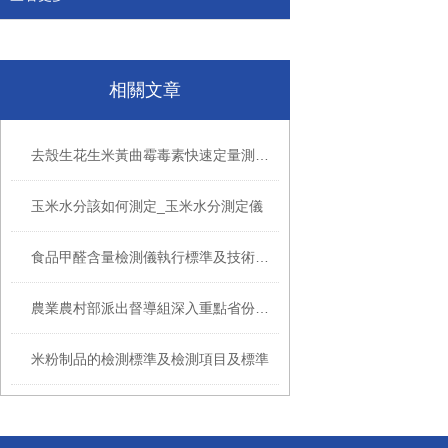
相關文章
去殼生花生米黃曲霉毒素快速定量測定儀
玉米水分該如何測定_玉米水分測定儀
食品甲醛含量檢測儀執行標準及技術指標
農業農村部派出督導組深入重點省份督促非洲豬瘟防控
米粉制品的檢測標準及檢測項目及標準