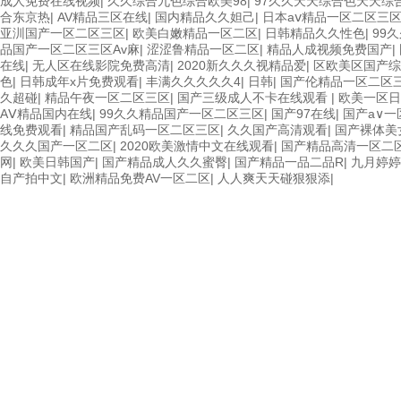
成人免费在线视频
|
久久综合九色综合欧美98
|
97久久天天综合色天天综合
合东京热
|
AV精品三区在线
|
国内精品久久妲己
|
日本aⅴ精品一区二区三
亚汌国产一区二区三区
|
欧美白嫩精品一区二区
|
日韩精品久久性色
|
99
品国产一区二区三区Av麻
|
涩涩鲁精品一区二区
|
精品人成视频免费国产
|
在线
|
无人区在线影院免费高清
|
2020新久久久视精品爱
|
区欧美区国产综
色
|
日韩成年x片免费观看
|
丰满久久久久久4
|
日韩
|
国产伦精品一区二区
久超碰
|
精品午夜一区二区三区
|
国产三级成人不卡在线观看
|
欧美一区日
AⅤ精品国内在线
|
99久久精品国产一区二区三区
|
国产97在线
|
国产a∨一
线免费观看
|
精品国产乱码一区二区三区
|
久久国产高清观看
|
国产裸体美
久久久国产一区二区
|
2020欧美激情中文在线观看
|
国产精品高清一区二
网
|
欧美日韩国产
|
国产精品成人久久蜜臀
|
国产精品一品二品R
|
九月婷婷
自产拍中文
|
欧洲精品免费AV一区二区
|
人人爽天天碰狠狠添
|