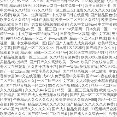
久久中文
|
AⅤ一区二区三区
|
国产精品日韩专区AV
|
2020欧美激情中文在
在线
|
精品系列漫画
|
2019nV天堂网一日本免费一区
|
欧美日韩韩不卡
|
国
中文字幕久久精品
|
777久久精品一区二区三区
|
免费久久久久久久久
|
国
线观看
|
欧美日本一道高清国产
|
中文字幕日韩在线乱码
|
国产精品国色综
欧美久久久久精品
|
网址在线观看
|
欧美一区二区三区久久精品
|
欧美综合
综合欧美综合
|
国产男女猛烈视频在线观看
|
久久中文日韩av
|
中文字幕在
级在观看线h级
|
AV无一区二区三区
|
2019nV天堂网一日本免费一区
|
一卡
精品一本
|
中文字幕一精品无线二区
|
日韩免费一区高清
|
佬中文字幕
|
男
看
|
99精品久久精品一区二区
|
色www四虎
|
精品一区二区三区在线
|
欧美猛
视频一区
|
中文字幕视频一区
|
国产国产人免费人成免费视频
|
欧美精品九
文字幕
|
国产精品一区二区久久hs
|
日本道1区2区3区
|
国产精品久久久久
线观看下载
|
精品页
|
日韩一区二区三区AV
|
2020天堂在线精品专区
|
精品
产精品视频免费一区二区三区
|
久久精品专区免费
|
欧美XXXX做受欧美人
美精品v欧洲精品
|
国产日产久久高清欧美一区ww
|
欧美日韩在线综合页
|
专区页在线观看
|
久久四十路五十路
|
国产一级做a爱视频在线
|
97久久精
国产一级二级三级
|
中文字幕久久精品
|
国产精品色视频一区二欧美
|
中文
香蕉伊蕉伊中文在线视频
|
成AⅤ人免费观看中文字幕
|
国产va午夜在线电
二区三区
|
精品久久久
|
一区二区三区中文字幕
|
女人和拘做受全程看视频
幕
|
国产精品女视频一区二区
|
99久久综合狠狠综合久久
|
精品一区二区三
久久久综合网
|
久久久久Av专区首
|
精品一区二区三区免费爱
|
欧美成人
日韩精品
|
国产日产成人免费视频在线观看
|
国产乱码一区二区三区爽爽
区中文
|
午夜精品久久久久久久久
|
欧美伊香蕉久久综合网99
|
精品一区二
夜福利中文字幕
|
精品成人网久久久久久
|
国产精品久久久久久久久免费
|
SWAG国产
|
精品久久久久久97
|
国产成人精品免费视频
|
99视频精品全
欧美综合久久久
|
国产精品一区二区在线看
|
国产成人久久综合一区
|
欧美