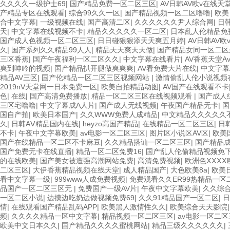
久久久久一级护士69
|
国产精品免费一区二区三区
|
AV日韩AV欧v在线天
产精品专区在线观看
|
综合99久久一区
|
国产精品视频一区二区噜噜
|
欧美
合中文字幕
|
一级视频在线
|
国产高清二区
|
久久久久久久尹人综合网
|
日
天
|
中文字幕在线视频不卡
|
精品久久久久久一区二区
|
日本乱人伦精品免
国产成人色视频一区二区三区
|
日日碰狠狠添天天爽五月婷
|
AV日韩AV欧
久
|
国产系列久久精品99人人
|
精品天天爽天天做
|
国产精品女同一区二区
三区香蕉
|
国产午夜福利一区二区久久
|
中文字幕在线看片
|
AV香蕉天堂A
爽到呻吟的视频
|
国产精品扒开腿做爽爽爽
|
AV看免费大片在线
|
中文字幕
精品AV三区
|
国产伦精品一区二区三区视频网站
|
激情偷乱人伦小说视频
2019nV天堂网一日本免费一区
|
欧美自拍精品动图
|
AV国产在线观看不卡
色
|
在线
|
国产高清免费播放
|
精品一区二区三区在线视频观看
|
国产成人
三区宅噜噜
|
中文字幕成A人片
|
国产成人无线视频
|
午夜国产精品无卡
|
国
国自产拍
|
欧美日本国产
|
久久WWW免费人成精品
|
中文精品久久久久久
久
|
日韩AⅤ精品国内在线
|
heyzo高国产精品
|
在线精品一区二区三区
|
日
不卡
|
午夜中文字幕欧美
|
av电影一区二区三区
|
图片区小说区AV区
|
欧美
国产在线精品一区二区不卡麻豆
|
久久精品搭讪一区二区三区
|
国产精品
国产免费无卡在线直播
|
精品一区二区免费16
|
国产乱人伦偷精品视频免
的在线欧美
|
国产美女被遭强高潮网站免费
|
高清免费视频
|
欧洲色ⅩⅩⅩ
二区三区
|
大伊香蕉精品视频在线天堂
|
成人精品国产
|
大色欧美8a
|
欧美
看中文字幕一级
|
999www人成免费视频
|
免费观看久久ER99热精品一区
品国产一区二区三区无
|
免费国产一级AV片
|
午夜中文字幕欧美
|
久久综
一区二区小说
|
边摸边吃奶边做视频免费69
|
久久91精品国产一区二区
|
日
情
|
在线观看国产精品乱码APP
|
欧美黑人激情性久久
|
欧美综合天天影院
频
|
久久久久精品一区中文字幕
|
精品视频一区二区三区
|
av电影一区二区
欧美中文日本久久
|
国产精品久久久久蜜桃网站
|
精品三级久久久久久久
|