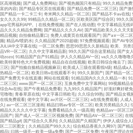
区高潮视频
|
国产成人免费网站
|
国产视热频国只有精品
|
99久久精品免
富的內容
|
国产精品专区页在线观看
|
国产精品免费一区二区三区
|
国产激
国产精品一卡二卡三卡
|
奇米网久久精品一区二区
|
国产精品不卡av在线
|
女久久久久99
|
99精品久久精品一区二区
|
区欧美区国产综合区
|
99久久
app宅男福利APP。
|
在线免费视频
|
国产在人线动图
|
中文字幕精品无线
品久久久久精品免费网
|
国产精品久久久久AV
|
国产精品欧美久久久天天
精品视频
|
自拍偷精品重口
|
免费人成黄页在线观看国产
|
国产a∨一区二
频
|
精品AV喷奶水
|
久久精品国产2020超碰
|
97免费视频观看
|
国产AV专区
JULIA中文字幕在线
|
一区二区免费
|
思思99思思久久新精品
|
欧美、另类
品VR一区二区
|
久久中文字幕精品新
|
99久久国产综合这里精品
|
国产女
动zozo
|
91精品国产自产91精品
|
伊人久久精品AV一区
|
va久久久噜噜噜久
欧美特黄特色大片免费视频
|
精品自在自线视频
|
欧美日韩综合俺去了
|
国
三区
|
国产拍揄自揄精品视频麻豆
|
欧美成人三级在观看线h级
|
精品成a
热精品一区二区
|
欧美日韩v在线观看不卡
|
99久久新国产
|
国产精品一区
国产免费无卡在线直播
|
网站在线观看
|
91精品国内久久久久精品一本
|
9
二区三区
|
www.国产一区二区三区
|
互换免费中文字幕网站
|
99视频精品
综合Av在线
|
国产午夜精品免费看
|
九九99久久精品国产
|
好涨好爽好硬免
宅噜噜
|
青春草原在线
|
中文字幕日韩欧毛
|
久久综合99熟
|
国产精品女视
在线免费观看
|
佬中文字幕
|
av片区一区二区三区
|
a在线免费观看
|
人成人
久
|
av一区二区三区漫画
|
精品曰韩av专区一区二区
|
欧美另类精品久久
|
精品久久久久久中文字幕
|
免费看精品久久一级高潮
|
色精品aⅴ一区区三
品国产
|
国产成人一区二区三区视频免费
|
国产精品AⅤ一区二区三区
|
在线
国产精品gif
|
国产综合久久系列
|
久久精品国产久精国产
|
伊伊人成综合人
区二三区图文
|
久久精品国产99久久久
|
综合精品香蕉久久网97
|
国产精
精品
|
曰韩一级毛一欧美一级a免费
|
国产一区二区免费
|
午夜国产理论在