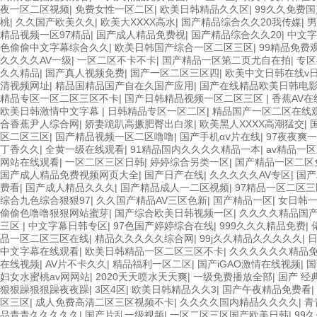
夜一区二区视频
|
免费女性一区二区
|
欧美日韩精品久久区
|
99久久免费
桃
|
久久国产欧美久久
|
欧美大XXXX高水
|
国产精品综合久久20我传媒
|
男
精品视频一区97精品
|
国产成人精品免费视
|
国产精品综合久久20
|
中文字
色偷偷中文字幕综合久久
|
欧美日韩国产综合一区二区三区
|
99精品免费
久久久久AV一级
|
一区二区不卡不卡
|
国产精品一区第二页尤自在拍
|
专区
久久精品
|
国产真人视频免费
|
国产一区二区三区四
|
欧美中文日韩在线v
清视频网址
|
精品国精品国产自在久国产应用
|
国产在线精品欧美日韩电
精品专区一区二区三区不卡
|
国产日韩精品视频一区二区三区
|
香蕉AV
欧美日韩激情中文字幕
|
日韩精品专区一区二区
|
精品国产一区二区在线
合香蕉尹人综合网
|
娇妻跪趴高撅肥臀出白浆
|
欧美黑人XXXX高潮猛交
|
区二区三区
|
国产精品视频一区二区噜噜
|
国产手机αⅴ片在线
|
97夜夜爽
丁香久久
|
全黄一级在线观看
|
91精品国内久久久久精品一本
|
av精品一
网站在线观看
|
一区二区三区日韩
|
婷婷综合另类一区
|
国产精品一区二区
国产成人精品免费视频网页大全
|
国产日产在线
|
久久久久久AV专区
|
国产
费看
|
国产成人精品久久久
|
国产精品成人一二区视频
|
97精品一区二区三
综合九色综合狠狠97
|
久久国产精品AV三区色新
|
国产精品一区
|
女日韩
偷偷色噜噜狠狠网站蜜芽
|
国产综合欧美日韩视频一区
|
久久久久精品国
三区
|
中文字幕日韩专区
|
97色国产婷婷综合在线
|
999久久久精品免费
|
品一区二区三区在线
|
精品久久久久久综合网
|
99j久久精品久久久久久
|
中文字幕在线观看
|
欧美日韩精品一区二区三区不卡
|
久久久久久久精品
在线视频
|
AV片不卡久久
|
精品福利一区二区
|
国产iGAO激情在线视频
|
国
妇女水蜜桃av网网站
|
2020天天喷水天天爽
|
一级免费播放全部
|
国产 经
狠狠躁狠狠躁夜夜躁
|
3区4区
|
欧美日韩精品久久3
|
国产午夜精品免费看
|
区三区
|
成人免费高清二区三区视频不卡
|
久久久久国内精品久久久久
|
青
品青青久久久久久
|
国产片乱一级视频
|
一区二区三区国产欧美日韩
|
99