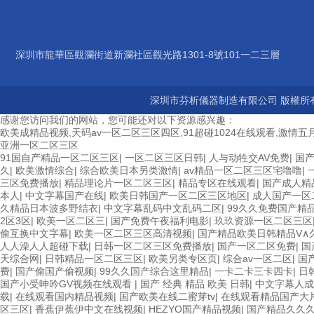
深圳市龍華區觀瀾街道新瀾社區觀光路1301-8號101一二三層
深圳市芬析儀器制造有限公司 版權所有
感谢您访问我们的网站，您可能还对以下资源感兴趣：
欧美成精品视频,天码av一区二区三区四区,91超碰1024在线观看,激情五月
亚洲一区二区三区
91国自产精品一区二区三区
|
一区二区三区日韩
|
人与动牲交AV免费
|
国
久
|
欧美激情综合
|
综合欧美日本另类激情
|
av精品一区二区三区宅噜噜
|
三区免费播放
|
精品理论片一区二区三区
|
精品专区在线观看
|
国产成人精
本人
|
中文字幕国产在线
|
欧美日韩国产一区二区三区地区
|
成人国产一区
久精品日本波多野结衣
|
中文字幕乱码中文乱码二区
|
99久久免费国产精
2区3区
|
欧美一区二区三
|
国产免费午夜福利电影
|
玖玖资源一区二区三区
偷互换中文字幕
|
欧美一区二区三区高清视频
|
国产精品欧美日韩精品V∧
人人澡人人超碰下载
|
日韩一区二区三区免费播放
|
国产一区二区免费
|
国
天综合网
|
日韩精品一区二区三区
|
欧美另类专区页
|
综合av一区二区
|
国
费
|
国产偷国产偷视频
|
99久久国产综合这里精品
|
一卡二卡三卡四卡
|
日
国产小受呻吟GV视频在线观看
|
国产 经典 精品 欧美 日韩
|
中文字幕人成
载
|
在线观看国内精品视频
|
国产欧美在线二蜜芽tv
|
在线观看精品国产大
区三区
|
香蕉伊蕉伊中文在线视频
|
HEZYO国产精品视频
|
国产精品久久