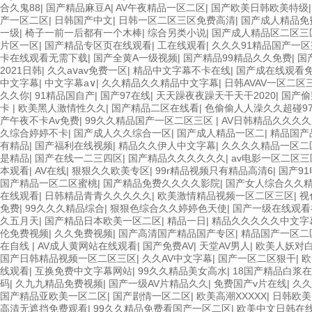
合久鬼88
|
国产精品麻豆A
|
AV午夜精品一区二区
|
国产欧美日韩欧美特级
产一区二区
|
日韩国产中文
|
日韩一区二区三区免费高清
|
国产成人精品免
一级
|
椅子一前一后都有一个木棒
|
综合另类小说
|
国产成人精品区二区三
片区一区
|
国产精品专区页在线观看
|
工在线观看
|
久久久91精品国产一区
卡在线观看无需下载
|
国产全黄A一级视频
|
国产精品99精品久久免费
|
国
2021日韩
|
久久aⅴav免费一区
|
精品中文字幕不卡在线
|
国产成在线观看
中文字幕
|
中文字幕a∨
|
久久精品久久精品中文字幕
|
日韩AVAV一区二区
久久你
|
91精品国自产
|
国产97在线
|
天天躁夜夜躁天干天干2020
|
国产偷
卡
|
欧美黑人激情性久久
|
国产精品二区在线看
|
色偷偷人人澡久久超碰9
产午夜不卡Av免费
|
99久久精品国产一区二区三区
|
AV日韩精品久久久
久综合婷婷不卡
|
国产成人久久综合一区
|
国产成人精品一区二
|
精品国产
有精品
|
国产福利在线视频
|
精品久久伊人中文字幕
|
久久久久精品一区二
是精品
|
国产在线一二三四区
|
国产精品久久久久久久
|
av电影一区二区三
本观看
|
AV在线
|
狠狠久久欧美专区
|
99r精品视频只有精品高清6
|
国产91
国产精品一区二区蜜桃
|
国产精品免费久久久久影院
|
国产女人综合久久
在线观看
|
日韩精品青青久久久久久
|
欧美激情精品视频一区二区三区
|
视
免费
|
99久久久精品综合
|
狠狠色综合久久婷婷色天使
|
国产一级在线观看
久五月天
|
国产精品日本欧美一区二区
|
精品一日
|
精品久久久久久中文字
伦免费视频
|
久久免费视频
|
国产高清国产精品国产专区
|
精品国产一区二
在自线
|
AV成人黄网站在线观看
|
国产免费AV
|
天堂AV男人
|
欧美人妖对
国产日韩精品视频一区二区三区
|
久久AV中文字幕
|
国产一区二区狠干
|
欧
线观看
|
互换免费中文字幕网站
|
99久久精品美女高水
|
18国产精品白浆
码
|
久九九精品免费视频
|
国产一级AV片精品久久
|
免费国产v片在线
|
久久
国产精品亚欧美一区二区
|
国产剧情一区二区
|
欧美高潮XXXXX
|
日韩欧美
高清无遮挡免费观看
|
99久久精品免费看国产一区二区
|
欧美中文日韩在线