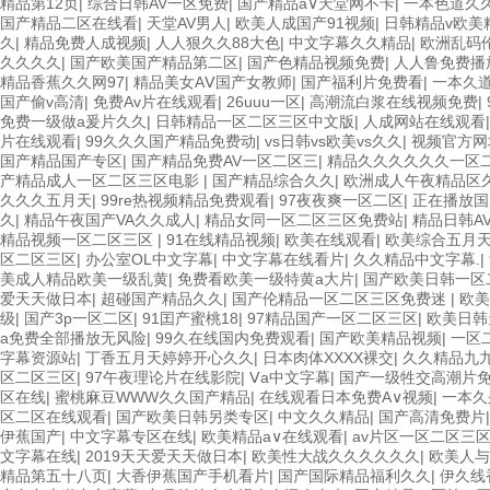
精品第12页
|
综合日韩AV一区免费
|
国产精品а∨天堂网不卡
|
一本色道久
国产精品二区在线看
|
天堂AV男人
|
欧美人成国产91视频
|
日韩精品v欧美
久
|
精品免费人成视频
|
人人狠久久88大色
|
中文字幕久久精品
|
欧洲乱码
久久久久
|
国产欧美国产精品第二区
|
国产色精品视频免费
|
人人鲁免费播
精品香蕉久久网97
|
精品美女AⅤ国产女教师
|
国产福利片免费看
|
一本久
国产偷v高清
|
免费Av片在线观看
|
26uuu一区
|
高潮流白浆在线视频免费
|
免费一级做a爰片久久
|
日韩精品一区二区三区中文版
|
人成网站在线观看
片在线观看
|
99久久久国产精品免费动
|
vs日韩vs欧美vs久久
|
视频官方网
国产精品国产专区
|
国产精品免费AV一区二区三
|
精品久久久久久久一区
产精品成人一区二区三区电影
|
国产精品综合久久
|
欧洲成人午夜精品区
久久久五月天
|
99re热视频精品免费观看
|
97夜夜爽一区二区
|
正在播放国
久
|
精品午夜国产VA久久成人
|
精品女同一区二区三区免费站
|
精品日韩A
精品视频一区二区三区
|
91在线精品视频
|
欧美在线观看
|
欧美综合五月
区二区三区
|
办公室OL中文字幕
|
中文字幕在线看片
|
久久精品中文字幕.
|
美成人精品欧美一级乱黄
|
免费看欧美一级特黄a大片
|
国产欧美日韩一区
爱天天做日本
|
超碰国产精品久久
|
国产伦精品一区二区三区免费迷
|
欧美
级
|
国产3p一区二区
|
91囯产蜜桃18
|
97精品国产一区二区三区
|
欧美日韩
a免费全部播放无风险
|
99久在线国内免费观看
|
国产欧美精品视频
|
一区
字幕资源站
|
丁香五月天婷婷开心久久
|
日本肉体XXXX裸交
|
久久精品九
区二区三区
|
97午夜理论片在线影院
|
Ⅴa中文字幕
|
国产一级牲交高潮片
区在线
|
蜜桃麻豆WWW久久国产精品
|
在线观看日本免费A∨视频
|
一本久
区二区在线观看
|
国产欧美日韩另类专区
|
中文久久精品
|
国产高清免费片
伊蕉国产
|
中文字幕专区在线
|
欧美精品a∨在线观看
|
av片区一区二区三
文字幕在线
|
2019天天爱天天做日本
|
欧美性大战久久久久久久
|
欧美人与
精品第五十八页
|
大香伊蕉国产手机看片
|
国产国际精品福利久久
|
伊久线