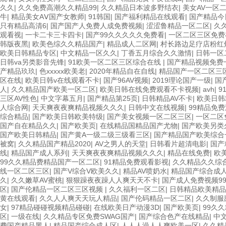
久久
|
久久免费高潮久久精品99
|
久久精品日本波多野结衣
|
美女AV一区
牛
|
精品美女AⅤ国产女教师
|
91韩国
|
国产福利精品在线观看
|
国产精品今
只有精品高清6
|
国产国产人免费人成免费视频
|
涩涩鲁精品一区二区
|
久
观看视
|
一卡二卡三卡四卡
|
国产99久久久久久免费看
|
一区二区三区免费
韩版夜黑
|
欧美色综久久精品国产
|
精品成人二区网
|
村长路边足疗店粉红
欧美日韩精品专区
|
中文精品一区久久
|
丁香五月综合久久激情
|
日韩一区
日韩va另类影音先锋
|
91欧美一区二区三区综合在线
|
国产精品视频免费
产精品玖玖
|
色xxxxx欧美老
|
2020年精品自在自线
|
精品国产一区二区三
区在线
|
欧美日韩v在线观看不卡
|
国产96AV视频
|
2019理论国产一级
|
国
人
|
久久精品国产欧美一区二区
|
欧美日韩在线免费观看不卡视频
|
avh
|
9
三区AV性色
|
中文字幕五月
|
国产精品第25页
|
日韩精品AV不卡
|
欧美日韩
人综合网
|
天天爽夜夜爽精品视频久久久
|
日韩中文在线视频
|
99精品免
综合精品
|
国产欧美日韩欧美特级
|
国产美女视频一区二区三区
|
一区二区
国产自在精品久久
|
国产欧美页
|
在线精品国精品国产尤物
|
国产欧美另类
国产欧美日韩精品
|
国产黄A一级二级三级看三区
|
国产精品国产欧美综合
被窝
|
久久精品国产精品2020
|
AV之男人的天堂
|
日韩看片超清电影
|
国产
线
|
精品国产成人系列
|
天天爽夜夜爽精品视频久久久
|
精品在线免费
|
欧
99久久精品费精品国产一区二区
|
91精品免费观看影视
|
久久精品久久综
线一区二区三区
|
国产V综合V欧美久久
|
精品AV喷奶水
|
精品国产综合成
久
|
久久嫩草AV蜜桃
|
狠狠躁夜夜躁人人爽天天不卡
|
国产成人免费视频9
区
|
国产伦精品一区二区三区视频
|
久久福利一区二区
|
日韩精品欧美精品
黄在线观看
|
久久人人爽天天玩人精品
|
国产伦码精品一区二区
|
久久制服
女
|
97精品碰碰视频精品碰碰
|
在线欧美日产动漫3D
|
国产欧美页
|
99久
区
|
一级在线
|
久久精品专区免费SWAG国产
|
国产综合色产在线精品
|
中
费国产精品黑人
|
精品国产综合成人区
|
人人人澡人人爽欧美一区
|
久久精