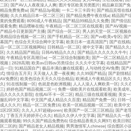
二区
|
国产AV人人夜夜澡人人爽
|
图片专区欧美另类图片
|
精品麻豆国产免
精品免费免费ai
|
国产精品3p视频
|
一卡二卡三卡四卡
|
国产精品宾馆在线
视频
|
久久久精品日本一区二区三区
|
国产精品免费午夜在线a
|
精品国产
黄的免费观看
|
8090成人午夜精品
|
国产精品99精品久久免费
|
国产情侣
观看免费
|
精品嘿咻在线
|
午夜精品一区二区三区在线观看
|
国产AⅤ视频
产精品今日更新国产主播
|
国产综合一区二区
|
男人的天堂一区二区视频
美精品综合视频一区二区
|
国产手机精品一区二区
|
国产vv欧美v专区
|
国
幕国产
|
色综合天天综合网中文字幕
|
欧美日本一道高清国产
|
国产在线精
品一区二区三区视频网站
|
日韩精品一区二区
|
佬中文字幕
|
国产精品久久
区
|
久久精品国产精品
|
日韩AV精品久久久
|
国产精品久久久久久久牛牛
|
级
|
午夜精品专区高潮日w
|
一区二区综合制服欧美
|
国产一区二区精品久
视频
|
2828高潮
|
欧美αv日韩αv另类综合
|
久久久中文字幕
|
在线精品国产
品一日
|
91精品国自产
|
极品丰满白嫩在线观看
|
人与动牲交AV免费
|
国产
式
|
情综合五月天
|
天天做人人爱一夜夜爽
|
久久99国产精品
|
国产剧情精
AⅤ免费区
|
欧美色综合天天久久综合精品
|
欧洲成人午夜精品区久久
|
热久
久
|
91在线制服一区
|
色就是色欧洲视频
|
人人人澡人人爽欧美一区
|
久久
三
|
婷婷色国产精品视频二区一
|
免费一级欧美片在线观看欧美
|
欧美成年
品久久久久久影院
|
在线AV不卡一区二区
|
精品三级在线观看视频
|
美女一
服乱码中文字幕
|
中文国产成人精品久久百度
|
精品国产免费一区
|
日韩一
成人久久片
|
精品一区二区免费16
|
欧美一区精品视频一区二区
|
欧美中文
1区2区3区
|
久久人人97超碰poren
|
欧美国产一区二区三区精品
|
国产老
久
|
丁香五月天婷婷开心久久
|
精品久久伊人中文字幕
|
国产精品久久一线
频观看视频
|
99久久国产精品免费热6
|
综合精品香蕉久久网97
|
欧美日韩
区二区的
|
国产精品老女人精品视频
|
男男激情军人chinese
|
综合图区小