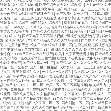
久久美日韩精品久久
|
精品一本久久中文字幕
|
国产免费破外女真实出血
线观看
|
久久精品视频16
|
欧美色综合天天久久综合精品
|
系列av专区免费
国产91久久综合
|
日韩专区中文字幕
|
国产精品高清一区二区三区久久你
|
国语自产精品视频
|
国产视频免费看
|
国产欧美久久一区二区
|
97精品超
久免费一区二区三区四区
|
久久综合九色综合欧美
|
国产激情久久久久影
线观看视频
|
A国产
|
国产99久久综合精品
|
爽到呻吟的视频
|
91精品国产
新国产三级视频
|
人人草人人干超碰免费
|
精品成a人片在线观看
|
久久香
本道久久久精品国产
|
精品久久久噜噜噜久久
|
日韩精品一区二区三区免
久久
|
成AV人
|
国产又爽又黄又不遮挡视频
|
r级视频免费播放
|
丁香婷婷综
浆
|
欧美双飞AⅤ天堂
|
国产精品久久久久久精品贰摆
|
国产剧情区
|
你懂的
问AV之男人的天堂
|
欧美日韩在线精品视频二区
|
边摸边吃奶边做视频免费
国产中文精品字幕自在自线
|
91性高湖久久久久久久久
|
欧美精品精品日
卡综合
|
911精品国产自产在线观看
|
欧美中文字幕无线码视频
|
国产精品
久久高清线
|
在线观看精品自拍私拍
|
粉嫩国产在线观看
|
大的是福利网站
视频免费国产
|
国产成人精品一区二
|
国产精品久久久久久久久鸭
|
久久久
精品一区二区被窝
|
国产一区二区精品
|
玖玖资源一区二区三区
|
色综合久
品视频
|
欧美激情精品久久
|
一本久久A久久精品
|
久久精品久久久久久久
久
|
国产特级片免费看
|
午夜国产理论在线
|
国内精品久久久久久不卡影院
国自产偷精品不卡在线
|
精品久久久久秋霞
|
中文字幕久久精品一区二区
|
霞
|
精品久久久久久一区二区
|
欧美一区二区三区高清视频
|
欧美精品九九
选国产免费高清
|
国产99视频精品免费播放
|
欧美精品久久天天躁
|
国产老
线观看
|
国产欧美另类久久久精品丝瓜
|
中文字幕久久
|
国产精品成人一区
产拍在线观看
|
国产精品专区高清
|
99久久久精品综合
|
国产欧美精品久久
一级a午夜一级
|
精品中文字幕一区二区
|
国产剧情一区二区
|
久久精品国
国产综合
|
国内精品
|
久久久久国内精品
|
精品福利一区二区
|
国产综合网