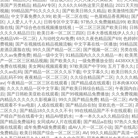
美国产另类精品
|
精品AⅤ专区
|
久久6久久66热这里只是精品
|
2021天天
视频
|
99精品国产91久久久久久
|
国产欧美日韩久久精品
|
欧美激情性国产
精品
|
中文字幕免费久久99
|
欧美一区二区在线
|
一色屋精品香蕉网站
|
国
区
|
人人爱人人干人人
|
日韩专区中文字幕
|
97热久久免费频精品99
|
欧美猛
脸在线
|
国产综合色在线视频播放线视
|
一区二区三区国产欧美日韩
|
日韩
久久久久精品日日
|
欧美日本一区二区三四区
|
日本大香线蕉线伊人久久
|
色精品VR一区二区
|
人与动牲交AV免费
|
69久久夜色精品国产69
|
色婷婷
费视频
|
国产在视频线在精品视频流畅
|
中文字幕在线一区播放
|
99精品
差酒店露脸在线
|
99久久国产精品一区二区
|
国产视频一区二区
|
另类在线
久久av免费免费
|
精品一级中文字
|
91精品国内久久久久精品一本
|
欧美黑
产一区二区三区精品视频
|
国产欧美久久
|
一级免费播放全部
|
4438XX
免费在线视频
|
美女网站视频观看黄
|
97欧美国产中字99
|
五月丁香久久
|
久久av乱码
|
国产精品一区二区久久乐下载
|
中文字幕久久
|
欧美日韩久久
品乱码不99
|
夜夜精品一区二区三区
|
久久综合精品国产二区
|
久久久久精
av
|
午夜精品一区二区三区在线观看
|
国产精品成在线观看
|
日本肉体XX
频
|
久久久久精品一区中文字幕
|
国产欧美日韩综合精品二区
|
午夜国内自
后
|
国产日韩欧美亚欧在线观看
|
国产99视频精品免费播放
|
久久免费视频
内精品久久久久久久影视麻豆
|
99久久国产精品免费
|
精品一区二区
|
AV
线观看不卡av电影
|
人成在线观看
|
国产精品自在拍
|
亚欧乱色一区二区
|
二区久久
|
国产精品18久久久久久不卡
|
99在线精品国产不卡在线观看
|
日
产棈自产拍在线看中文
|
精品AV喷奶水
|
一本一本久久a久久精品综合
|
精
国产精品免费福利
|
女同成AV人片在线观看
|
国产精品a在线
|
97热久久免
频在线观看
|
成年免费A级免费观看
|
成AV人片一区二区小说
|
国产在线高
免费精品
|
欧美日韩国产综合一区二区三区
|
AV
|
99久久精品国产高清一