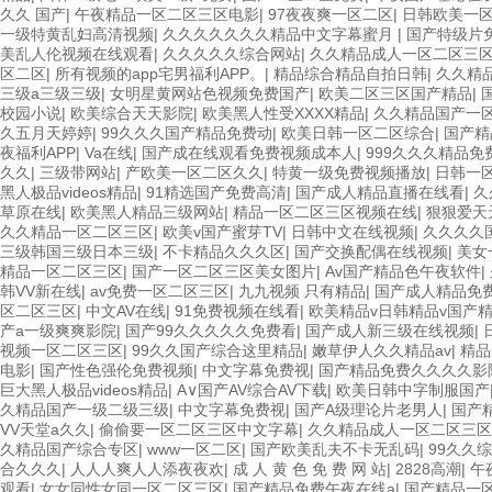
久久 国产
|
午夜精品一区二区三区电影
|
97夜夜爽一区二区
|
日韩欧美一
一级特黄乱妇高清视频
|
久久久久久久久精品中文字幕蜜月
|
国产特级片
美乱人伦视频在线观看
|
久久久久久综合网站
|
久久精品成人一区二区三
区二区
|
所有视频的app宅男福利APP。
|
精品综合精品自拍日韩
|
久久精
三级a三级三级
|
女明星黄网站色视频免费国产
|
欧美二区三区国产精品
|
校园小说
|
欧美综合天天影院
|
欧美黑人性受XXXX精品
|
久久精品国产一
久五月天婷婷
|
99久久久国产精品免费动
|
欧美日韩一区二区综合
|
国产精
夜福利APP
|
Va在线
|
国产成在线观看免费视频成本人
|
999久久久精品免
久久
|
三级带网站
|
产欧美一区二区久久
|
特黄一级免费视频播放
|
日韩一区
黑人极品videos精品
|
91精选国产免费高清
|
国产成人精品直播在线看
|
久
草原在线
|
欧美黑人精品三级网站
|
精品一区二区三区视频在线
|
狠狠爱天
久久精品一区二区三区
|
欧美v国产蜜芽TV
|
日韩中文在线视频
|
久久久久
三级韩国三级日本三级
|
不卡精品久久久区
|
国产交换配偶在线视频
|
美女
精品一区二区三区
|
国产一区二区三区美女图片
|
Av国产精品色午夜软件
|
韩VV新在线
|
av免费一区二区三区
|
九九视频 只有精品
|
国产成人精品免
区二区三区
|
中文AV在线
|
91免费视频在线看
|
欧美精品v日韩精品v国产
产a一级爽爽影院
|
国产99久久久久久免费看
|
国产成人新三级在线视频
|
视频一区二区三区
|
99久久国产综合这里精品
|
嫩草伊人久久精品av
|
精品
电影
|
国产性色强伦免费视频
|
中文字幕免费视
|
国产精品免费久久久久影
巨大黑人极品videos精品
|
A∨国产AV综合AV下载
|
欧美日韩中字制服国产
久精品国产一级二级三级
|
中文字幕免费视
|
国产A级理论片老男人
|
国产精
VV天堂a久久
|
偷偷要一区二区三区中文字幕
|
久久精品成人一区二区三区
久精品国产综合专区
|
www一区二区
|
国产欧美乱夫不卡无乱码
|
99久久
合久久久
|
人人人爽人人添夜夜欢
|
成 人 黄 色 免 费 网 站
|
2828高潮
|
午
观看
|
女女同性女同一区二区三区
|
国产精品免费午夜在线a
|
国产精品一