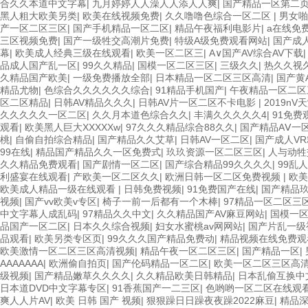
合久久本道中文字幕
|
九月婷婷人人澡人人添人人爽
|
国产精品一区第二
黑人粗大欧美另类
|
欧美在线视频免费
|
久久噜噜色综合一区二区
|
男女啪
产一区二区三区
|
国产手机精品一区二区
|
精品午夜福利电影片
|
a在线免
三区视频免费
|
国产一级牲交高潮片免费
|
特级A级免费观看网站
|
国产成
幕
|
欧美成人经典三级在线观看
|
欧美一区二区三
|
A∨国产AV综合AV下载
品成人国产乱一区
|
99久久精品
|
国模一区二区三区
|
三级久久
|
热久久视久
久精品国产欧美
|
一级免费播放全部
|
日本精品一区二区三区高清
|
国产黄
精品尤物
|
色综合久久久久久久综合
|
91精品手机国产
|
午夜精品一区二区
区二区精品
|
日韩AV精品久久久
|
日韩AV片一区二区不卡电影
|
2019n
久久久久久一区二区
|
久久月本道色综合久久
|
丰满久久久久久4
|
91免费
观看
|
欧美黑人巨大XXXXXw
|
97久久久精品综合88久久
|
国产精品AⅤ一
桃
|
自偷自拍综合精品
|
国产精品久久艾草
|
日韩AV一区二区
|
国产成人VR
99在线
|
精品国产精品久久一区免费式
|
玖玖资源一区二区三区
|
人与动牲
久久精品免费观看
|
国产剧情一区二区
|
国产综合精品99久久久久
|
99乱
利盛宴在线观看
|
产欧美一区二区久久
|
欧洲日韩一区二区免费视频
|
欧美
欧美成人精品一级在线观看
|
日韩免费视频
|
91免费国产在线
|
国产精品
视频
|
国产vv欧美v专区
|
椅子一前一后都有一个木棒
|
97精品一区二区三
中文字幕人成乱码
|
97精品久久中文
|
久久精品国产AV麻豆网站
|
国模一
品国产一区二区
|
日本久久综合视频
|
妇女水蜜桃av网网站
|
国产片乱一级
品观看
|
欧美另类专区页
|
99久久久国产精品免费动
|
精品视频在线免费观
欧美激情一区二区三区高清视频
|
精品午夜一区二区三区
|
国产精品一区
|
AAAAAAA
|
欧洲偷自拍页
|
国产伦码精品一区二区
|
欧美一区二区三区高
级视频
|
国产精品嫩草久久久久
|
久久精品欧美日韩精品
|
日本乱偷互换中
日本道DVD中文字幕专区
|
91香蕉国产一二三区
|
色哟哟一区二区在线观
爽人人片AV
|
欧美 日韩 国产 视频
|
狠狠躁日日躁夜夜躁2022麻豆
|
精品深