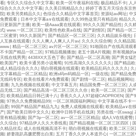
看
|
专区久久综合久中文字幕
|
欧美一区午夜福利在线
|
极品精品不卡
|
人
综合久久久久中文字幕
|
久久美日韩精品久久
|
婷婷丁香五月天综合东京
院
|
欧美另类精品久久
|
色综合久久精品中文字幕首页
|
资源站av网址
|
中
免费观看
|
日本中文字幕a∨在线观看
|
久久99热这里只有精品8
|
精品久久
日更新国产主播
|
欧美一级Aaaa黄在线观看
|
99久久久国产精品性
|
久久
式
|
www.一区二区三区
|
欧美性色欧美a在线
|
国产剧情区
|
国产精品一区
二区蜜芽
|
99久久新国产
|
国产精品区一区二区三区
|
久久精品娱乐领先
|
人互换在线观看
|
久久人爽人人爽人人片av
|
久久久久综合纲
|
久久精品国
www.
|
精品一区二区三区
|
av片区一区二区三区
|
91啪国自产在线高清观
不卡国产精品一区二区
|
97精品视频播放
|
老五十路A片视频
|
所有视频的a
天线在线男男
|
4438XX大五色丁香
|
国产精品一区二区高潮
|
国产男女猛
欧美国产
|
欧美卡通另类小说葡萄
|
91性高湖久久久久久久久
|
国产精品欧
成人精品综合久久久
|
萌白萌视频在线观看
|
欧美精品乱码久久久久久
|
久
文字幕精品一区二区精品
|
欧洲s码m码精品一区
|
一级在线
|
国产精品免费
无线码专区
|
欧美在线看片A免费观看
|
国产剧情一区二区
|
精品视频网站
|
直播
|
九九热视频在线观看
|
中文字幕五月
|
精品国免费一区二区三区
|
人
品无线二区
|
国产精品高清一区二区三区久久你
|
欧美一区二区三区
|
国产
页
|
欧美精品精品日韩已满十八
|
香蕉久久人人97超碰CAOPROEN
|
国产
频
|
97热久久免费频精品99
|
一区二区韩国福利网站
|
中文字幕在线不卡一
品爱
|
99国产精品国产精品九九
|
免费人成视频在线观看
|
欧美精品a∨在
产
|
国产欧美日韩中文久久
|
欧洲中日韩手机在线床
|
另类在线一区swag
|
里有精品视频
|
国产3p一区二区
|
av一区二区三区精品
|
成A人V在线蜜臀
|
久久综合
|
97精品伊人久久大香线蕉
|
国产精品视频一区二区三区四区
|
久精品丝瓜
|
成人在线视频高清不卡
|
萌白萌视频在线观看
|
欧美二区三区
频
|
娇妻跪趴高撅肥臀出白浆
|
五月丁香久久伊人本道开心
|
一区二区三区