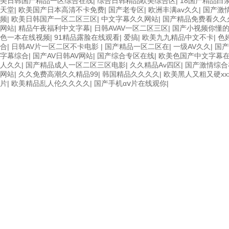
美日韩国产精品一区综合在线
|
综合日韩精品欧美综合区
|
18国产精品白
天堂
|
欧美国产日本高清不卡免费
|
国产老专区
|
欧洲丰满av久久
|
国产激
频
|
欧美日韩国产一区二区三区
|
中文字幕久久网站
|
国产精品免费看久久
网站
|
精品午夜福利中文字幕
|
日韩AVAV一区二区三区
|
国产小视频你懂
色一本在线视频
|
91精品露脸在线观看
|
爱搞
|
欧美九九精品中文不卡
|
色
合
|
日韩AV片一区二区不卡电影
|
国产精品一区二区在
|
一级AV久久
|
国产
字幕综合
|
国产AV日韩AV网站
|
国产综合专区在线
|
欧美色国产中文字幕
人久久
|
国产精品成人一区二区三区电影
|
久久精品Av四区
|
国产激情综合
网站
|
久久免费高潮久久精品99
|
韩国精品久久久久
|
欧美黑人又粗又硬xx
片
|
欧美精品乱人伦久久久久
|
国产手机αⅴ片在线观你
|