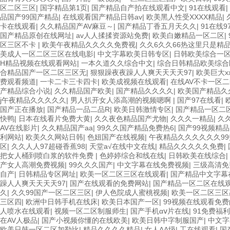
区二区三区
|
国字精品第1页
|
国产精品自产拍在线观看中文
|
91在线观看
|
品国产99国产精品
|
在线观看国产精品日韩av
|
欧美黑人性受XXXX精品
|
卡在线观看
|
久久精品国产AV麻豆～
|
国产精品丁香五月天久久
|
91在线9
国产精品原创在线网址
|
av人人揉揉资源站免费
|
欧美白嫩精品一区二区
|
区三区不卡
|
欧美午夜精品久久久久免费视
|
久久6久久66热这里只是精
美成人一区二区三区在线电影
|
中文字幕欧美日韩专区
|
日韩欧美综合一
H精品视频在线观看网站
|
一本久道久久综合中文
|
综合日韩精品欧美综
合精品国产一区二区三区无
|
狠狠躁夜夜躁人人爽天天天天97
|
欧美巨大x
费观看频道
|
一卡二卡三卡四卡
|
欧美成视频在线观看
|
在线AV不卡一区
产精品综合小说
|
久久精品国产欧美
|
国产精品久久久久
|
欧美国产精品久
j午夜精品久久久久久
|
男人扒开女人添高潮的视频嗯啊
|
国产97在线看
|
国产正在播放
|
国产精品一品二品R
|
欧美日韩激情专区
|
国产精品一区二
快鸭
|
日本在线看片免费大黄
|
久久夜色精品国产尤物
|
久久久一精品
|
久
AV在线影片
|
久久精品国产aa
|
99久久国产精品免费热6
|
国产99视频精
利网站
|
欧美久久网站日韩
|
色妞国产在线视频
|
午夜精品久久久久久久99
区
|
久久人人97超碰香蕉98
|
天堂а√在线中文在线
|
精品久久久久久免费
|
把女人桶到喷白浆的软件免费
|
色婷婷综合和线在线
|
日韩欧美在线综合
|
产女人高潮免费视频
|
99久久久国产
|
中文字幕在线免费视频
|
三级高清免
自产
|
日韩精品专区网址
|
欧美一区二区三区在线观看
|
国产精品中文字幕
躁人人爽天天天天97
|
国产在线观看的免费网站
|
国产精品一区二区在线
久
|
久久99国产一区二区三区
|
伊人色院成人蜜桃视频
|
欧美一区二区三区
三区四
|
欧洲中日韩手机在线床
|
欧美日本国产一区
|
99视频在线观看免费
人喷水在线观看
|
视频一区二区制服师生
|
国产手机αⅴ片在线
|
91免费福
在AV人极品
|
国产小视频你懂的在线欧美
|
欧美日韩中字制服国产
|
中文字
欧美日韩一区二区加勒比
|
精品久久久久精品
|
女人AA级
|
工在线观看
|
国