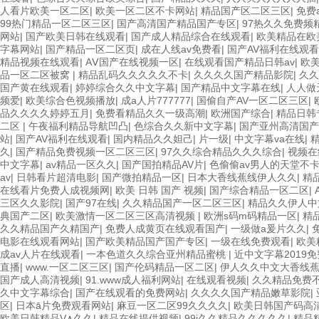
人看片欧美一区二区
|
欧美一区二区不卡网站
|
精品国产区二区三区
|
免费
99热门精品一区二区三区
|
国产高清国产精品国产专区
|
97热久久免费频精
网站
|
国产欧美日韩在线观看
|
国产成人精品综合在线观看
|
欧美精品在欧
字幕网站
|
国产精品一区二区页
|
成在人线av免费看
|
国产AV福利在线观看
精品视频在线观看
|
AⅤ国产在线视频一区
|
在线观看国产精品日韩av
|
欧
品一区二区被窝
|
精品乱码久久久久久不卡
|
久久久久国产精品影院
|
久久
国产黄在线观看
|
婷婷综合久久中文字幕
|
国产精品中文字幕在线
|
人人做
频爱
|
欧美综合色视频播放
|
成a人片777777
|
国偷自产AV一区二区三区
|
品久久久久婷婷五月
|
免费看精品久久一级高潮
|
欧洲国产综合
|
精品日韩
二区
|
午夜福利精品导航凹凸
|
色综合久久新中文字幕
|
国产亚州高清国产
站
|
国产AV福利在线观看
|
国内精品久久妲己
|
片一级
|
中文字幕va在线
|
久
|
国产精品免费视频一区二区三区
|
97久久综合精品久久久综合
|
视频在
中文字幕
|
av精品一区久久
|
国产国拍精品AV片
|
色偷偷av男人的天堂不
av
|
日韩看片超清电影
|
国产微拍精品一区
|
日本大香线蕉线伊人久久
|
精
在线看片免费人成视频网
|
欧美 日韩 国产 视频
|
国产综合精品一区二区
|
三区久久影院
|
国产97在线
|
久久精品国产一区二区三区
|
精品久久伊人中
典国产二区
|
欧美激情一区二区三区高清视频
|
欧洲s码m码精品一区
|
精
久久精品国产久精国产
|
免费人成黄页在线观看国产
|
一级做a爰片久久
|
电影在线观看网站
|
国产欧美精品国产国产专区
|
一级在线免费观看
|
欧美
成av人片在线观看
|
一本色道久久综合亚州精品蜜桃
|
近中文字幕2019免
直播
|
www.一区二区三区
|
国产伦码精品一区二区
|
伊人久久中文大香线
国产成人高清视频
|
91.www成人福利网站
|
在线观看视频
|
久久精品免费
久中文字幕综合
|
国产在线观看的免费网站
|
久久久久国产精品嫩草影院
|
区
|
日本ā片免费观看网站
|
麻豆一区二区99久久久久
|
欧美日韩国产码高
欧美日韩精品V∧久久
|
精品在线提供视频
|
99j久久精品久久久久久
|
精品精