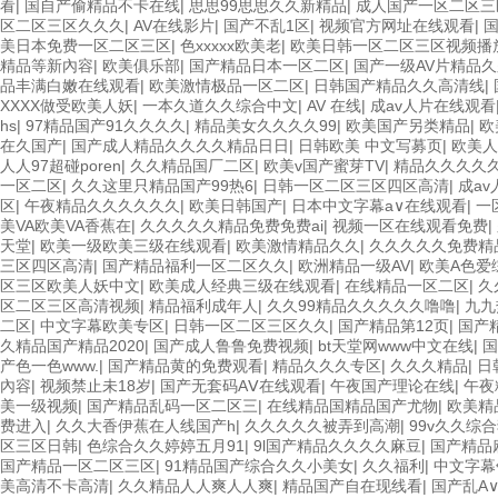
看
|
国自产偷精品不卡在线
|
思思99思思久久新精品
|
成人国产一区二区三
区二区三区久久久
|
AV在线影片
|
国产不乱1区
|
视频官方网址在线观看
|
美日本免费一区二区三区
|
色xxxxx欧美老
|
欧美日韩一区二区三区视频播
精品等新內容
|
欧美俱乐部
|
国产精品日本一区二区
|
国产一级AV片精品久
品丰满白嫩在线观看
|
欧美激情极品一区二区
|
日韩国产精品久久高清线
|
XXXX做受欧美人妖
|
一本久道久久综合中文
|
AV 在线
|
成av人片在线观看
hs
|
97精品国产91久久久久
|
精品美女久久久久99
|
欧美国产另类精品
|
欧
在久国产
|
国产成人精品久久久久精品日日
|
日韩欧美 中文写募页
|
欧美人
人人97超碰poren
|
久久精品国厂二区
|
欧美v国产蜜芽TV
|
精品久久久久
一区二区
|
久久这里只精品国产99热6
|
日韩一区二区三区四区高清
|
成a
区
|
午夜精品久久久久久久
|
欧美日韩国产
|
日本中文字幕a∨在线观看
|
一
美VA欧美VA香蕉在
|
久久久久久精品免费免费ai
|
视频一区在线观看免费
|
天堂
|
欧美一级欧美三级在线观看
|
欧美激情精品久久
|
久久久久久免费精
三区四区高清
|
国产精品福利一区二区久久
|
欧洲精品一级AV
|
欧美A色爱
区三区欧美人妖中文
|
欧美成人经典三级在线观看
|
在线精品一区二区
|
久
区二区三区高清视频
|
精品福利成年人
|
久久99精品久久久久久噜噜
|
九九
二区
|
中文字幕欧美专区
|
日韩一区二区三区久久
|
国产精品第12页
|
国产
久精品国产精品2020
|
国产成人鲁鲁免费视频
|
bt天堂网www中文在线
|
国
产色一色www.
|
国产精品黄的免费观看
|
精品久久久专区
|
久久久精品
|
日
內容
|
视频禁止未18岁
|
国产无套码AⅤ在线观看
|
午夜国产理论在线
|
午夜
美一级视频
|
国产精品乱码一区二区三
|
在线精品国精品国产尤物
|
欧美精
费进入
|
久久大香伊蕉在人线国产h
|
久久久久久被弄到高潮
|
99v久久综
区三区日韩
|
色综合久久婷婷五月91
|
9l国产精品久久久久麻豆
|
国产精品
国产精品一区二区三区
|
91精品国产综合久久小美女
|
久久福利
|
中文字幕
美高清不卡高清
|
久久精品人人爽人人爽
|
精品国产自在现线看
|
国产乱A