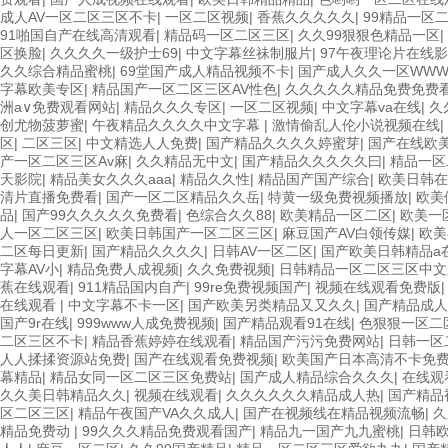
成人AV一区二区三区不卡
|
一区二区视频
|
香蕉久久久久久
|
99精品一区
91啪国自产在线高清观看
|
精品码一区二区三区
|
久久99狠狠色精品一区
|
区换脸
|
久久久久一级护士69
|
中文字幕丝祙制服片
|
97午夜理论片在线
久久综合精品蜜桃
|
69堂国产成人精品视频不卡
|
国产成人久久一区WW
字幕欧美专区
|
精品国产一区二区三区AV性色
|
久久久久久精品免费免费
洲a∨免费观看网站
|
精品久久久专区
|
一区二区视频
|
中文字幕va在线
|
久
创尤物菠萝蜜
|
午夜精品久久久久中文字幕
|
激情偷乱人伦小说视频在线
|
区
|
二区三区
|
中文精选人人免费
|
国产精品久久久久婷蜜芽
|
国产在线欧
产一区二区三区Av麻
|
久久精品无中文
|
国产精品久久久久久曰
|
精品一区
天影院
|
精品美女久久久aaa
|
精品久久性
|
精品国产国产综合
|
欧美日韩在
清片直播免费看
|
国产一区二区精品久久岳
|
特黄一级免费视频播放
|
欧美
品
|
国产99久久久久久免费看
|
色综合久久88
|
欧美精品一区二区
|
欧美一
人一区二区三区
|
欧美日韩国产一区二区三区
|
麻豆国产AV白领传媒
|
欧美
二区每日更新
|
国产精品久久久久
|
日韩AV一区二区
|
国产欧美日韩精品a
字幕AV小
|
精品免费人成视频
|
久久免费视频
|
日韩精品一区二区三区中文
蕉在线观看
|
911精品国内自产
|
99re免费视频国产
|
视频在线观看免费版
在线观看
|
中文字幕不卡一区
|
国产欧美另类精品又又久久
|
国产精品成人
国产9r在线
|
999www人成免费视频
|
国产精品观看91在线
|
色狠狠一区二
二区三区不卡
|
精品香蕉婷婷在线观看
|
精品国产污污免费网站
|
日韩一区
人人揉揉资源站免费
|
国产在线观看免费视频
|
欧美国产日本高清不卡免
幕精品
|
精品女同一区二区三区免费站
|
国产成人精品综合久久久
|
在线观
久久美日韩精品久久
|
视频在线观看
|
久久久久久久精品成人热
|
国产精品
区二区三区
|
精品午夜国产VA久久成人
|
国产在视频线在精品视频流畅
|
久
精品免费动
|
99久久久精品免费观看国产
|
精品九一国产九九蜜桃
|
日韩