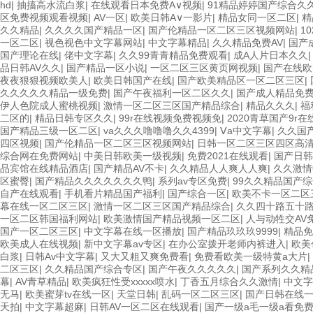
hd
|
抽搐高水流白浆
|
在线观看日本免费A∨视频
|
91精品婷婷国产综合久
区免费视频观看视频
|
AV一区
|
欧美日韩A∨一影片
|
精品女同一区二区
|
精
久久精品
|
久久久久国产精品一区
|
国产伦精品一区二区三区视频网站
|
1
一区二区
|
视色视色中文字幕网站
|
中文字幕精品
|
久久精品免费AV
|
国产
国产理论在线
|
佬中文字幕
|
久久99青青精品免费观看
|
成A人片日本久久
品日韩AV久久
|
国产精品一区小说
|
一区二区三区黄页网视频
|
国产在线欧
夜夜狠狠视频欧美人
|
欧美日韩国产在线
|
国产欧美精品区一区二区三区
|
久久久久久精品一级免费
|
国产午夜福利一区二区久久
|
国产成人精品免
伊人色院成人蜜桃视频
|
激情一区二区三区国产精品综合
|
精品久久久
|
福
二区的
|
精品日韩专区久久
|
99r在线视频免费视频免
|
2020青草国产9r在
国产精品三级一区二区
|
va久久久噜噜噜久久4399
|
Ⅴa中文字幕
|
久久国
四区视频
|
国产伦精品一区二区三区视频网站
|
日韩一区二区三区四区高
综合网在免费网站
|
中美日韩欧美一级视频
|
免费2021在线观看
|
国产日韩
品宾馆在线精品酒店
|
国产精品AV不卡
|
久久精品人人爽人人爽
|
久久激情
区蜜臀
|
国产精品久久久久久久久鸭
|
系列av专区免费
|
99久久精品国产
自产在线观看
|
手机看片精品国产福利
|
国产综合一区
|
欧美不卡一区二区
幕在线一区二区三区
|
激情一区二区三区国产精品综合
|
久久四十路五十
一区二区韩国福利网站
|
欧美激情国产精品视频一区二区
|
人与动牲交AV
国产一区二区三区
|
中文字幕在线一区播放
|
国产精品玖玖玖9999
|
精品免
欧美成人在线视频
|
新中文字幕av专区
|
在办公室拨开老师内裤进入
|
欧美
白浆
|
日韩Av中文字幕
|
又大又粗又爽免费看
|
免费看欧美一级特黄a大片
|
二区三区
|
久久精品国产综合专区
|
国产午夜久久久久久
|
国产系列久久精
幕
|
AV青草精品
|
欧美疯狂性受xxxxx喷水
|
丁香五月综合久久激情
|
中文字
无马
|
欧美蜜芽tv在线一区
|
天堂日韩
|
乱码一区二区三区
|
国产日韩在线
天拍
|
中文字幕超麻
|
日韩AV一区二区在线观看
|
国产一级a毛一级a看免