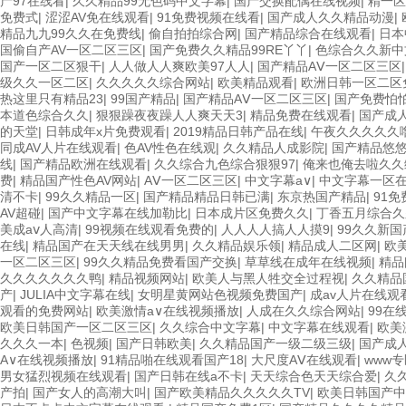
产97在线看
|
久久精品99无色码中文字幕
|
国产交换配偶在线视频
|
精一区
免费式
|
涩涩AV免在线观看
|
91免费视频在线看
|
国产成人久久精品动漫
|
精品九九99久久在免费线
|
偷自拍拍综合网
|
国产精品综合在线观看
|
日本
国偷自产AV一区二区三区
|
国产免费久久精品99RE丫丫
|
色综合久久新中
国产一区二区狠干
|
人人做人人爽欧美97人人
|
国产精品AⅤ一区二区三区
级久久一区二区
|
久久久久久综合网站
|
欧美精品观看
|
欧洲日韩一区二区
热这里只有精品23
|
99国产精品
|
国产精品AⅤ一区二区三区
|
国产免费怕
本道色综合久久
|
狠狠躁夜夜躁人人爽天天3
|
精品免费在线观看
|
国产成
的天堂
|
日韩成年x片免费观看
|
2019精品日韩产品在线
|
午夜久久久久久
同成AV人片在线观看
|
色AV性色在线观
|
久久精品人成影院
|
国产精品悠
线
|
国产精品欧洲在线观看
|
久久综合九色综合狠狠97
|
俺来也俺去啦久久
费
|
精品国产性色AV网站
|
AⅤ一区二区三区
|
中文字幕a∨
|
中文字幕一区
清不卡
|
99久久精品一区
|
国产精品精品日韩已满
|
东京热国产精品
|
91
AV超碰
|
国产中文字幕在线加勒比
|
日本成片区免费久久
|
丁香五月综合久
美成aⅴ人高清
|
99视频在线观看免费的
|
人人人人搞人人摸9
|
99久久新国
在线
|
精品国产在天天线在线男男
|
久久精品娱乐领
|
精品成人二区网
|
欧
一区二区三区
|
99久久精品免费看国产交换
|
草草线在成年在线视频
|
精品
久久久久久久久鸭
|
精品视频网站
|
欧美人与黑人牲交全过程视
|
久久精品
产
|
JULIA中文字幕在线
|
女明星黄网站色视频免费国产
|
成av人片在线观
观看的免费网站
|
欧美激情a∨在线视频播放
|
人成在久久综合网站
|
99在
欧美日韩国产一区二区三区
|
久久综合中文字幕
|
中文字幕在线观看
|
欧美
久久久一本
|
色视频
|
国产日韩欧美
|
久久精品国产一级二级三级
|
国产成
A∨在线视频播放
|
91精品啪在线观看国产18
|
大尺度AⅤ在线观看
|
www
男女猛烈视频在线观看
|
国产日韩在线a不卡
|
天天综合色天天综合爱
|
久
产拍
|
国产女人的高潮大叫
|
国产欧美精品久久久久久TV
|
欧美日韩国产中