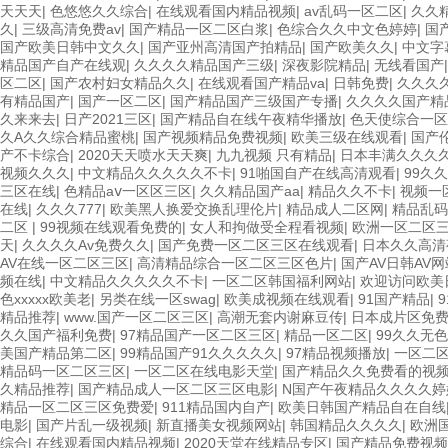
天天天
|
色悠悠久久综合
|
在线观看国内精品视频
|
av乱码一区二区
|
久久
久
|
三级高清免费av
|
国产精品一区二区白浆
|
色综合久久中文色婷婷
|
国
国产欧美日韩中文久久
|
国产亚州高清国产拍精品
|
国产欧美久久
|
中文字
精品国产自产在线观
|
久久久久精品国产三级
|
深夜影院精品
|
无线看国产
区二区
|
国产农村妇女精品久久
|
在线观看国产精品va
|
日韩免费
|
久久久
有精品国产
|
国产一区二区
|
国产精品国产三级国产专播
|
久久久久国产精
久来来去
|
日产2021三区
|
国产精品自在线午夜精华播放
|
色天使综合一区
久A久久综合精品蜜桃
|
国产视频精品免费视频
|
欧美三级在线观看
|
国产
产不卡综合
|
2020天天喷水天天爽
|
九九视频 只有精品
|
日本丰满久久久
视频久久久
|
中文精品久久久久久不卡
|
91啪国自产在线高清观看
|
99久
三区在线
|
色精品aⅴ一区区三区
|
久久精品国产aa
|
精品久久不卡
|
视频一
在线
|
久久久777
|
欧美黑人换爱交换乱理伦片
|
精品成人二区网
|
精品乱码
二区
|
99视频在线观看免费的
|
女人和拘做受全程看视频
|
欧洲一区二区
天
|
久久久久Av免费久久
|
国产免费一区二区三区在线观看
|
日本久久高清
AV在线一区二区三区
|
高清精品综合一区二区三区色片
|
国产AV日韩AV网
频在线
|
中文精品久久久久久不卡
|
一区二区韩国福利网站
|
欢迎访问欧美
色xxxxx欧美老
|
另类在线一区swag
|
欧美成视频在线观看
|
91国产精品
|
精品推荐
|
www.国产一区二区三区
|
高潮无套内谢麻豆传
|
日本成片区免
久久国产福利免费
|
97精品国产一区二区三区
|
精品一区二区
|
99久久无
美国产精品第二区
|
99精品国产91久久久久久
|
97精品视频播放
|
一区二
精品码一区二区三区
|
一区二区在线电影天堂
|
国产精品久久免费看的视
久精品推荐
|
国产精品成人一区二区三区电影
|
N国产午夜精品久久久久婷
精品一区二区三区免费爱
|
911精品国内自产
|
欧美日韩国产精品自在自线
电影
|
国产片乱一级视频
|
新直播美女视频网站
|
韩国精品久久久久
|
欧洲
综合
|
在线观看国内精品视频
|
2020天堂在线精品专区
|
国产精品免费视频