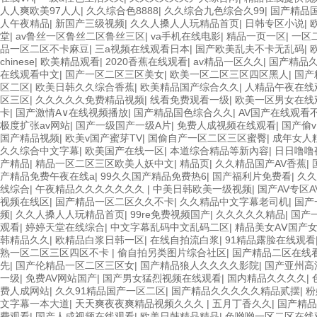
人人爽欧美97人人
|
久久综合色8888
|
久久综合九色综合久99
|
国产精品
人午夜精品
|
新国产三级视频
|
久久人搡人人玩精品首页
|
日韩专区小说
|
堂
|
av鲁丝一区鲁丝二区鲁丝三区
|
va手机在线电影
|
精品一页一区
|
一区
品一区二区不卡麻豆
|
三a视频在线观看日本
|
国产欧美乱夫不卡无乱码
|
chinese
|
欧美精品观看
|
2020香蕉在线观看
|
av精品一区久久
|
国产精品
在线观看中文
|
国产一区二区三区美女
|
欧美一区二区三区四区黑人
|
国产
区二区
|
欧美日韩久久综合香蕉
|
欧美精品国产综合久久
|
人精品午夜在线
区三区
|
久久久久久免费精品视频
|
线看免费观看一级
|
欧美一区男女在线
卡
|
国产激情A∨在线视频播放
|
国产精品国色综合久久
|
AV国产在线观看
极度扩张av网站
|
国产一级国产一级A片
|
免费人成视频在线观看
|
国产偷
国产精品视频
|
欧美v国产蜜芽TV
|
国偷自产一区二区三区蜜臀
|
成年女人
久久综合中文字幕
|
欧美国产在线一区
|
本道综合精品等新內容
|
日日噜噜
产精品
|
精品一区二区三区欧美人妖中文
|
精品页
|
久久精品国产AV香蕉
|
产精品免费午夜在线a
|
99久久国产精品免费热6
|
国产福利片免费看
|
久久
线综合
|
午夜精品久久久久久久久
|
中美日韩欧美一级视频
|
国产AV专区A
视频在线区
|
国产精品一区二区久久不卡
|
久久精品中文字幕老司机
|
国产
频
|
久久人搡人人玩精品首页
|
99re免费视频国产
|
久久久久久精品
|
国产
观看
|
婷婷天堂在线综合
|
中文字幕乱码中文乱码二区
|
精品美女AⅤ国产
韩精品久久
|
欧精品白浆日韩一区
|
在线自拍流白浆
|
91精品露脸在线观看
熟一区二区三区四区不卡
|
偷自拍另类图片综合社区
|
国产精品二区在线
先
|
国产伦精品一区二区三区女
|
国产精品狼人久久久久影院
|
国产亚州高
一级
|
免费AV网站国产
|
国产男女猛烈视频在线观看
|
国内精品久久久久
|
费人成网站
|
久久91精品国产一区二区
|
国产精品久久久久久精品贰摆
|
粉
文字幕一本大道
|
天天爽夜夜爽精品视频久久久
|
五月丁香久久
|
国产精品
费观看
|
国产人成视频在线观看
|
欧美日韩精品精品
|
色哟哟一区二区在线