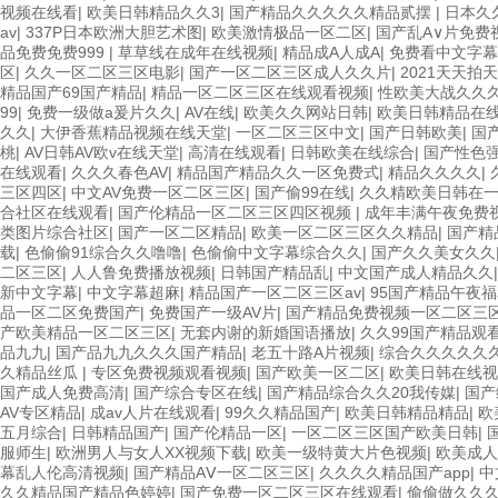
视频在线看
|
欧美日韩精品久久3
|
国产精品久久久久久精品贰摆
|
日本久
av
|
337P日本欧洲大胆艺术图
|
欧美激情极品一区二区
|
国产乱A∨片免费
品免费免费999
|
草草线在成年在线视频
|
精品成A人成A
|
免费看中文字幕
区
|
久久一区二区三区电影
|
国产一区二区三区成人久久片
|
2021天天拍
精品国产69国产精品
|
精品一区二区三区在线观看视频
|
性欧美大战久久
99
|
免费一级做a爰片久久
|
AV在线
|
欧美久久网站日韩
|
欧美日韩精品在
久久
|
大伊香蕉精品视频在线天堂
|
一区二区三区中文
|
国产日韩欧美
|
国
桃
|
AV日韩AV欧v在线天堂
|
高清在线观看
|
日韩欧美在线综合
|
国产性色
在线观看
|
久久久春色AV
|
精品国产精品久久一区免费式
|
精品久久久久
|
三区四区
|
中文AV免费一区二区三区
|
国产偷99在线
|
久久精欧美日韩在
合社区在线观看
|
国产伦精品一区二区三区四区视频
|
成年丰满午夜免费
类图片综合社区
|
国产一区二区精品
|
欧美一区二区三区久久精品
|
国产精
载
|
色偷偷91综合久久噜噜
|
色偷偷中文字幕综合久久
|
国产久久美女久久
二区三区
|
人人鲁免费播放视频
|
日韩国产精品乱
|
中文国产成人精品久久
新中文字幕
|
中文字幕超麻
|
精品国产一区二区三区av
|
95国产精品午夜
品一区二区免费国产
|
免费国产一级AV片
|
国产精品免费视频一区二区三
产欧美精品一区二区三区
|
无套内谢的新婚国语播放
|
久久99国产精品观
品九九
|
国产品九九久久久国产精品
|
老五十路A片视频
|
综合久久久久久
久精品丝瓜
|
专区免费视频观看视频
|
国产欧美一区二区
|
欧美日韩在线视
国产成人免费高清
|
国产综合专区在线
|
国产精品综合久久20我传媒
|
国产
AV专区精品
|
成av人片在线观看
|
99久久精品国产
|
欧美日韩精品精品
|
欧
五月综合
|
日韩精品国产
|
国产伦精品一区
|
一区二区三区国产欧美日韩
|
服师生
|
欧洲男人与女人XX视频下载
|
欧美一级特黄大片色视频
|
欧美成人
幕乱人伦高清视频
|
国产精品AⅤ一区二区三区
|
久久久久精品国产app
|
中
久久精品国产精品色婷婷
|
国产免费一区二区三区在线观看
|
偷偷做久久