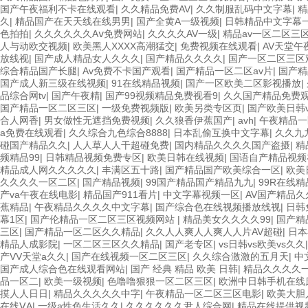
国产午夜福利不卡在线观看
|
久久精品免费AV
|
久久制服乱码中文字幕
|
精
久
|
精品国产在天天线在线男男
|
国产全黄A一级视频
|
日韩精品中文字幕
色拍拍
|
久久久久久久Aⅴ免费网站
|
久久久久AV一级
|
精品av一区二区三
人与动欧交视频
|
欧美黑人XXXX高潮猛交
|
免费视频在线观看
|
AV天堂午
放线视
|
国产成人精品女人久久久
|
国产精品久久久久
|
国产一区二区三区
综合精品国产长腿
|
Av免费不卡国产观看
|
国产精品一区二区av片
|
国产精
国产成人新三级在线视频
|
91在线精品视频
|
国产一区欧美二区影视播放
|
品综合网tv
|
国产午夜精
|
国产99视频精品免费视看9
|
久久国产精品免费
国产精品一区二区三区
|
一级免费视频版
|
欧美另类专区页
|
国产欧美日韩
合人网香
|
男女做性无遮挡免费视频
|
久久狼香伊蕉国产
|
avh
|
午夜精品一
a免费在线观看
|
久久综合九色综合8888
|
日本乱偷互换中文字幕
|
久久九
碰国产精品久久
|
人人草人人干超碰免费
|
国内精品久久久久国产盗摄
|
精
频精品99
|
日韩精品视频免费专区
|
欧美日韩在线视频
|
国语自产精品视频
精品成人网久久久久久
|
丰满区五十路
|
国产精品国产欧美综合一区
|
欧美
久久久久一区二区
|
国产精品视频
|
99国产精品国产精品九九
|
99R在线
产va午夜在线电影
|
精品国产911看片
|
中文字幕视频一区
|
AV国产精品久
蕉精品
|
午夜精品久久久久中文字幕
|
国产综合色在线视频播放线视
|
日韩
幕1区
|
国产伦精品一区二区三区视频网站
|
精品美女久久久久99
|
国产精
三区
|
国产精品一区二区久久精品
|
久久人人爽人人爽人人片AV超碰
|
日本
精品人成影院
|
一区二区三区久久精品
|
国产老专区
|
vs日韩vs欧美vs久久
产VV天堂a久久
|
国产在线视频一区二区三区
|
久久综合激激的五月天
|
中
国产成人综合色在线观看网站
|
国产 经典 精品 欧美 日韩
|
精品久久久久
品一区二
|
欧美一级视频
|
色噜噜狠狠一区二区三区
|
欧洲中日韩手机在线
摸人人日日
|
精品久久久久久中字
|
午夜精品一区二区三区电影
|
欧美大胆
在线ⅤA
|
一级a性色生活久久
|
久久久久久久尹人综合网
|
精品在线提供视