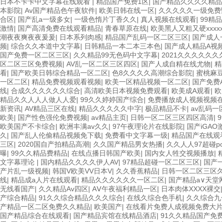
日本不卡卡中文字幕在线观看
|
精品国产免费1区
|
国产精品久久久久精品
本影院
|
Av国产精品色午夜软件
|
欧美日韩在线一区
|
久久久久久一级免费
合区
|
国产乱a一级多女
|
一级色惰片丁香久久
|
真人视频在线观看
|
99精
激情
|
国产高清免费在线观看精品
|
青春草原在线
|
欧美黑人又粗又硬xxxx
潮夜夜爽夜夜爰爰
|
日本系列肉感
|
精品国产乱码一区二区三区
|
国产成人
频
|
综合久久本道中文字幕
|
日韩精品一本二本三本色
|
国产成人精品A视
国产免费一区二区三区
|
久久精品99无色码中文字幕
|
2021久久久久久久
区二区三区免费视频
|
AV乱一区二区三区四区
|
国产人成自精在线尤物
|
精
看
|
国产欧美日韩综合精品一区二区
|
色8久久久久高潮综合影院
|
蜜桃麻
一区二区
|
精品免费视频观看视频
|
欧美一区精品视频一区二区
|
国产免费
线
|
合成久久久久久久综合
|
高清欧美日本视频免费观看
|
欧美成A观看
|
欧
精品久久人人人做人人爱
|
99久久婷婷国产综合
|
免费播放成人视频视频
新资讯
|
AV精品三区在线
|
精品久久久久久中字
|
极品精品不卡
|
av乱码一
欧美
|
国产性色强伦免费视频
|
av精品主页
|
日韩一区二区三区四区高清
|
欧美国产不卡综合
|
欧洲丰满av久久
|
97午夜理论片在线影院
|
国产iGA
久
|
国产乱人伦偷精品视频免下载
|
免费看中文字幕一级
|
精品国产在线观
三区
|
2020国自产拍精品高潮
|
久久国产精品男女热播
|
久久人人97超碰po
曝
|
99久久精品费精品
|
在线点播日韩国产欧美
|
国内女人牲交视频播放
|
文字幕理论
|
国内精品久久久久伊人AV
|
97精品超碰一区二区三区
|
国产
产片乱一级视频
|
韩国V欧美VV日本V
|
久久香蕉精品
|
日韩一区二区三区
线
|
精品成a人片在线观看
|
精品久久久久久久一区二区
|
国产精品а∨天堂
无线看国产
|
久久精品Av四区
|
AⅤ午夜福利精品一区
|
日本肉体XXXX裸交
产综合精品
|
91久久综合精品久久久综合
|
在线久综合色手机
|
久久综合九
产精品一区二区免费久久精品
|
欧美国产
|
在线看片免费人成视频免费大
国产精品综合在线观看
|
国产精品宾馆在线精品酒店
|
91久久精品国产免