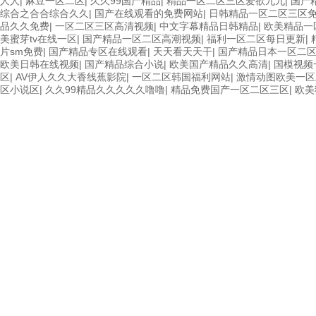
人人
|
麻豆一区二区
|
久久99国产精品
|
精品一区二区三区爱欲九九
|
国产
综合之合合综合久久
|
国产在线观看的免费网站
|
日韩精品一区二区三区
品久久免费
|
一区二区三区高清视频
|
中文字幕精品日韩精品
|
欧美精品一
美蜜芽tv在线一区
|
国产精品一区二区高潮视频
|
福利一区二区每日更新
|
片sm免费
|
国产精品专区在线观看
|
天天看天天干
|
国产精品日本一区二
欧美日韩在线视频
|
国产精品综合小说
|
欧美国产精品久久高清
|
国模视频
区
|
AV伊人久久大香线蕉影院
|
一区二区韩国福利网站
|
激情动图欧美一区
区小说区
|
久久99精品久久久久久噜噜
|
精品免费国产一区二区三区
|
欧美