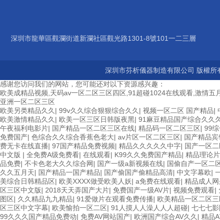
深圳市龍華區觀瀾街道新瀾社區觀光路1301-8號101一二三層
深圳市芬析儀器制造有限公司 版權所有
感谢您访问我们的网站，您可能还对以下资源感兴趣：
欧美成精品视频,天码av一区二区三区四区,91超碰1024在线观看,激情五月
亚洲一区二区三区
欧美另类精品久久
|
99v久久综合狠狠综合久久
|
视频一区二区 国产精品
|
欧美激情精品久久
|
欧美一区三区日韩版夜黑
|
91麻豆精品国产综合久久
午夜福利电影片
|
国产精品一区二区三区在线
|
精品码一区二区三区
|
99
免费国产
|
色综合久久综合香蕉色老大
|
av片区一区二区三区
|
国产精品宾
费无卡在线直播
|
97国产精品免费视频
|
精品久久久久久中字
|
国产一区二
中文版
|
全免费A级免费看
|
在线观看
|
K99久久免费国产精品
|
精品理论片
品免费
|
不卡色老大久久综合网
|
国产一级a新视频在线
|
国偷自产一区二
久久五月天
|
国产精品一国产精品
|
国产偷国产偷精品高清
|
中文字幕欧
|
美综合日韩精品区
|
欧美XXXX做受欧美人妖
|
a免费在线观看
|
精品成人网
区三区中文版
|
2018天天弄国产大片
|
免费国产一级AV片
|
视频免费观看
|
图区
|
久久精品九九精品
|
91爱做片在观看免费传播
|
欧美精品一区二区三
区三区中文字幕
|
欧美愉拍一区二区
|
91人摸人人澡人人人超碰
|
七七七影
99久久久国产精品免费动
|
免费AV网站国产
|
欧洲国产综合AV久久
|
精品A