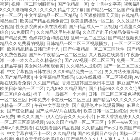
蜜芽
|
视频一区二区制服师生
|
国产伦精品一区
|
女丰满中文字幕
|
视频福
8久久久噜噜噜久久
|
久久久久精品中文字幕
|
国产精品一区二区国产馆蜜
拍一区二区
|
中文字幕精品一区二区精品
|
专区狠狠躁躁天天躁
|
在线精品
精品重口
|
欧美国产精品视频免费三
|
欧美激情极品一区二区
|
久久这里只
色视频
|
性夜影院爽黄e爽在线观看
|
国产精品成人一二区视频
|
性温盈久久
综合
|
91免费国产
|
久久精品这里热有精品
|
久久国产乱子伦精品免费午
国产精品免费
|
色婷婷综合和线在线
|
乱码一区二区三区
|
国产精品视频免
精品久久免费看的视频
|
日韩精品一区二区三区视频播放。
|
一区二区三
区
|
欧美精品精品日韩已满十八
|
国产午夜精品一区二区三区软件
|
国产精
久免费色视频
|
国产Av午夜精品一区二区三区
|
真人视频在线观看
|
午夜激
滩
|
一本一本久久a久久精品综合
|
国产AⅤ视频一区二区三区
|
免费一区二
文精品字幕
|
美女网站视频观看黄
|
久久精品人成影院
|
国产一区二区三区
看
|
中文字幕视频日韩在线
|
久久99精品免费一区二区
|
男女男站长推荐精
久国产精品视频!
|
中文字幕精品无线码
|
538在线视频一区二区视视频
|
A
频在线观看免费
|
久久国产精品
|
香港三级韩国三级日本三级
|
麻豆国产A
欧美日韩综合一区二区
|
九九99久久精品国产
|
国产精品99久久久久久宅
区三区综合在线
|
椅子一前一后都有一个木棒
|
日韩一区二区三区夜色视
一区二区三区
|
日本免费不卡在线一区二区三区
|
国产精品18久久久久久
热精品一区二区
|
午夜中文字幕欧美
|
国产乱理伦片在线观看网站
|
麻豆久
女
|
国产综合精品
|
国产成年AⅤ片在线观看
|
欧美日韩一区二区综合
|
天堂
AV免费
|
99久久久国产
|
伊人色综合久久天天小片
|
日本大香线蕉线伊人
一区二区三区高清视频
|
99久久国产精品一区二区三区
|
专区—VAV天堂
|
成年x片免费观看
|
在线观看国内精品视频
|
久久精品国产av久
|
欧美国产
卡
|
中文字幕在线不卡一区
|
久久精品精
|
国产欧美国日产综合
|
国模一区
在线看
|
色综合天天综合欧美综合
|
国产精品久久久
|
人人爽人人入人人插