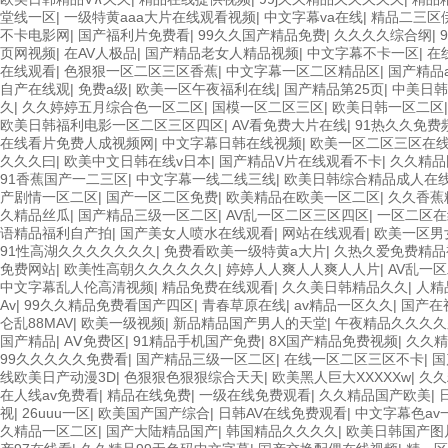
堂线一区
|
一级特黄aaa大片在线观看视频
|
中文字幕va在线
|
精品二三区
不卡电影网
|
国产福利片免费看
|
99久久国产精品免费
|
久久久久综合纲
|
页网视频
|
在AV人极品
|
国产精品老女人精品视频
|
中文字幕不卡一区
|
在
在线观看
|
色狠狠一区二区三区香蕉
|
中文字幕一区二区精品区
|
国产精品
自产在线观
|
免费a级
|
欧美一区午夜福利在线
|
国产精品第25页
|
中美日韩
久
|
久久婷婷五月综合色一区二区
|
国模一区二区三区
|
欧美日韩一区二区
欧美日韩福利电影一区二区三区四区
|
AV看免费大片在线
|
91热久久免费
在线看片免费人成视频网
|
中文字幕日韩在线视频
|
欧美一区二区三区在
久久久曰
|
欧美中文日韩在线v日本
|
国产精品V片在线观看不卡
|
久久精品
91香蕉国产一二三区
|
中文字幕一线二线三线
|
欧美日韩综合精品成人在
产剧情一区二区
|
国产一区二区免费
|
欧美精品在欧美一区二区
|
久久香蕉
久精品丝瓜
|
国产精品三级一区二区
|
AV乱一区二区三区四区
|
一区二区在
语精品福利自产拍
|
国产美女人喷水在线观看
|
网站在线观看
|
欧美一区男
91性高湖久久久久久久久
|
免费看欧美一级特黄a大片
|
久热久爱免费精品
免费网站
|
欧美性高朝久久久久久久
|
婷婷人人爽人人爽人人片
|
AV乱一
中文字幕乱人伦高清视频
|
精品免费在线观看
|
久久美日韩精品久久
|
人精
Av
|
99久久精品免费看国产四区
|
青春草原在线
|
av精品一区久久
|
国产在
仑乱88MAV
|
欧美一级视频
|
新品精品国产男人的天堂
|
午夜精品久久久久
国产精品
|
AⅤ免费区
|
91精品手机国产免费
|
8X国产精品免费视频
|
久久精
99久久久久久免费看
|
国产精品三级一区二区
|
在线一区二区三区不卡
|
国
线欧美日产动漫3D
|
色狠狠色狠狠综合天天
|
欧美黑人巨大XXXXXw
|
久久
在人线av免费看
|
精品在线免费
|
一级在线免费观看
|
久久精品国产欧美
|
视
|
26uuu一区
|
欧美国产国产综合
|
日韩AV在线免费观看
|
中文字幕色av
久精品一区二区
|
国产大陆精品国产
|
韩国精品久久久久
|
欧美日韩国产图