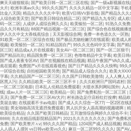
爽天天碰狠狠添
|
国产欧美日韩一区二区三区在线
|
国产一级a新视频在线
大片
|
欧洲丰满av久久
|
99久久久国产
|
久久久久精品一区中文字幕
|
手机
比金八天国
|
精品久久久久久中字
|
欧美V日韩VV新在线
|
国产精品久久久
人综合欧美天堂
|
国产欧美日韩综合精品二区
|
国产精品九九专区
|
成人欧
码一区二区
|
人成伊人成综合网久久久
|
欧美愉拍一区二区
|
91热久久免费
品久久只有精品
|
88国产精品视频一区二区三区
|
国产综合色在线视频播
伊人久久中文大香线蕉综合
|
天天影视综合网
|
免费一本色道久久一区熟
|
91欧美一区二区三区综合在线
|
国产极品尤物粉嫩泬在线观看
|
欧美成人
视频
|
欧美愉拍一区二区
|
91精品国自产
|
99久久无色码中文字幕
|
国产精
区三区
|
精品成a人片在线观看
|
美女AV一区二区三区
|
国产一区二区狠干
国产精品玖玖
|
精品国免费一区二区三区
|
色噜噜精品中文字幕
|
欧美日韩
国产成人夜夜专区AV
|
国产在视频线在精品视频
|
精品午夜国产VA久久成
蕉在观看
|
免费国产v片在线观看视色
|
国产日产精品久久久久快鸭
|
99久
一区综合在线
|
自拍校园欧美另类
|
国产精品成人综合久久久
|
欧美大XXX
字幕
|
久久精品国产一区二区三区
|
久久国产日韩欧美激情
|
人人人爽人人
区黑人污
|
久久精品欧美一区二区三区不卡
|
久久久欧洲日产国码农村
|
国
一区二区三区电影
|
日本乱人伦精品免费观看
|
大喷水系列网站国外
|
人人
线
|
成av人片一区二区三区
|
欧美精品一区
|
国产免费私拍一区二区三区
|
天天
|
国产免费一区二区三区AV大片
|
村长路边足疗店粉红灯按摩
|
精品欧
美就去吻
|
在线观看不卡av电影
|
国产成人久久综合一区77
|
一区2区在线
动漫
|
男女啪啪高清无遮挡免费观看
|
男人扒开女人添高潮的视频嗯啊
|
精
欧美综合精品
|
久久国产欧美日韩精品
|
五月激情综合网婷久久综合不卡
|
8888
|
久久在精品线影院精品国产
|
2021久久久久久久久久
|
国产免费私
免费
|
国产欧美整片∧v
|
99久久久国产精品
|
1204国产成人精品视频
|
精
人人搞人人摸9
|
vs日韩vs欧美vs久久
|
麻豆一区二区99久久久久
|
国产A