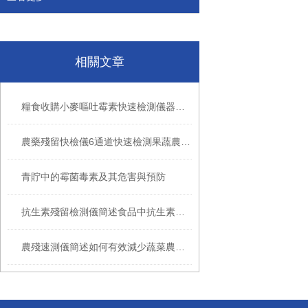
相關文章
糧食收購小麥嘔吐霉素快速檢測儀器生產廠家
農藥殘留快檢儀6通道快速檢測果蔬農藥殘留
青貯中的霉菌毒素及其危害與預防
抗生素殘留檢測儀簡述食品中抗生素殘留危害
農殘速測儀簡述如何有效減少蔬菜農藥殘留