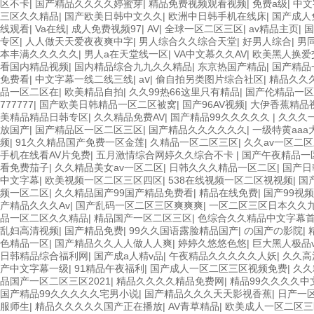
区不卡
|
国产精品久久久久婷蜜芽
|
精品免费视频观看视频
|
免费a级
|
中文
三区久久精品
|
国产欧美日韩中文久久
|
欧洲中日韩手机在线床
|
国产成人
线观看
|
Va在线
|
成人免费视频97
|
AV
|
全球一区二区三区
|
av精品主页
|
国
专区
|
人人做天天爱夜夜爽中字
|
男人综合久久综合天堂
|
好男人综合
|
男
本丰满久久久久久
|
男人a在天堂线一区
|
VA中文慕久久AV
|
欧美黑人换爱
看国内精品视频
|
国内精品综合九九久久精品
|
东京热国产精品
|
国产精品
免费看
|
中文字幕一线二线三线
|
aⅴ
|
偷自拍另类图片综合社区
|
精品久久
品一区二区在
|
欧美精品自拍
|
久久99热66这里只有精品
|
国产伦精品一区
777777
|
国产欧美日韩精品一区二区被窝
|
国产96AV视频
|
大伊香蕉精品
美精品精品日韩专区
|
久久精品免费AV
|
国产精品99久久久久久
|
久久久
放国产
|
国产精品区一区二区三区
|
国产精品久久久久久久
|
一级特黄aa
频
|
91久久精品国产免费一区金莲
|
久精品一区二区三区
|
久久av一区二
手机在线看AV片免费
|
五月激情综合网婷久久综合不卡
|
国产午夜精品一
看免费茄子
|
久久精品美女av一区二区
|
日韩久久久精品一区二区
|
国产日
中文字幕
|
欧美视频一区二区三区四区
|
538在线视频一区二区视视频
|
国
频一区二区
|
久久精品国产99国产精品免费看
|
精品在线免费
|
国产99视
产精品久久久Av
|
国产乱码一区二区三区爽爽爽
|
一区二区三区日本久久
品一区二区久久精品
|
精品国产一区二区三区
|
色综合久久精品中文字幕
乱妇高清视频
|
国产精品免费
|
99久久国语露脸精品国产
|
の国产の影院
|
色精品一区
|
国产精品久久人人做人人爽
|
婷婷久悠悠色悠
|
巨大黑人极品vi
日韩精品综合福利网
|
国产成a人精v品
|
午夜精品久久久久久人妖
|
久久高
产中文字幕一级
|
91精品午夜福利
|
国产成人一区二区三区视频免费
|
久久
品国产一区二区三区2021
|
精品久久久久精品免费网
|
精品99久久久久中
国产精品99久久久久久宅男小说
|
国产精品久久久天天影视香蕉
|
日产一
服师生
|
精品久久久久久国产正在播放
|
AV青草精品
|
欧美成人一区二区