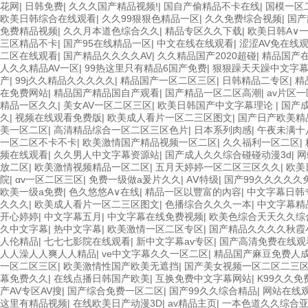
花网
|
日韩免费
|
久久久国产精品视频!
|
国自产偷精品不卡在线
|
国模一区
欧美日韩综合在线观看
|
久久99狠狠色精品一区
|
久久免费综合视频
|
国产
免费精品视频
|
久久月本道色综合久久
|
精品专区久久下载
|
欧美日韩A∨
三区精品不卡
|
国产95在线精品一区
|
中文在线在线观看
|
涩涩AV免在线
二区在线观看
|
国产精品久久久久AV
|
久久精品国产2020超碰
|
精品国产
人久久精品AV一区
|
99热这里只有精品6国产免费
|
狠狠躁天天躁中文字幕
产
|
99j久久精品久久久久久
|
精品国产一区二区三区
|
日韩精品二专区
|
精
在免费网站
|
精品国产精品国自产观看
|
国产精品一区二区高潮
|
av片区
精品一区久久
|
美女AV一区二区三区
|
欧美日韩国产中文字幕理论
|
国产
久
|
视频在线观看免费版
|
欧美成人看片一区二三区图文
|
国产日产欧美精
美一区二区
|
高清精品综合一区二区三区色片
|
日本系列肉感
|
午夜未满十
一区二区不卡不卡
|
欧美激情国产精品视频一区二区
|
久久福利一区二区
|
频在线观看
|
久久男人中文字幕资源站
|
国产成人久久综合碰碰动漫3d
|
网
放二区
|
欧美激情视频精品一区二区
|
五月天婷婷一区二区三区久久
|
欧美
院
|
αv一区二区三区
|
免费一级做a爰片久久
|
AⅤ特级
|
国产99久久久久久
欧美一级a免费
|
色久悠悠A∨在线
|
精品一区以豐富的內容
|
中文字幕日韩
久久久
|
欧美成人看片一区二三区图文
|
色播综合久久久一本
|
中文字幕精
开心婷婷
|
中文字幕五月
|
中文字幕在线免费视频
|
欧美色综合天天久久综
久中文字幕
|
热中文字幕
|
欧美激情一区二区专区
|
国产精品久久久久秋霞
人伦精品
|
七七七影院在线观看
|
新中文字幕av专区
|
国产高清免费在线观
人人澡人人爽人人精品
|
ve中文字幕久久一区二区
|
精品国产麻豆免费人
一区二区三区
|
欧美激情性国产欧美无遮挡
|
国产美女视频一区二区二三
幕免费久久
|
在线点播日韩国产欧美
|
互换免费中文字幕网站
|
K99久久
产AV专区AV搜
|
国产综合免费一区二区
|
国产99久久综合精品
|
网站在线
这里有精品视频
|
在线欧美日产动漫3D
|
av精品主页
|
一本色道久久综合