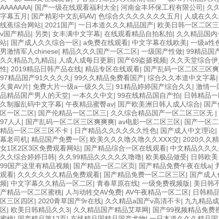
AAAAAAA
|
国产一级在线观看福利大全
|
河南金丰环保工程有限公司
|
久
字幕五月
|
国产精彩中文乱码AV
|
色综合久久久久久久久五月
|
人成在久久
线蕉综合网站
|
2021国产
|
一日本道久久久精品国产
|
欧美日韩一区二区三
v国产精品
|
另类
|
女丰满中文字幕
|
在线观看精品自拍私拍
|
久久精品国内
站
|
国产成人久久综合一区
|
a免费在线观看
|
中文字幕在线欧美
|
一级a性
男激情军人chinese
|
精品久久久国产一区二区
|
一级国产性做
|
99精品国
久久精品九九精品
|
人成人成每日更新
|
国产69盗摄视频
|
久久天堂综合伊
性
|
2019精品日韩产品在线
|
精品专区在线观看
|
国产乱码一区二区三区爽
97精品国产91久久久久
|
99久久精品免费看国产
|
综合久久本道中文字幕
久黄AV片
|
免费大片一级a一级久久三
|
91精品婷婷国产综合久久
|
激情一
品精品国产男人的天堂
|
一本久久中文
|
99在线精品国自产拍
|
日韩精品一
久制服乱码中文字幕
|
午夜精品蜜臀av
|
国产欧美洲日韩人成人综合
|
国产
区一区二区
|
国产伦精品一区二区三
|
久久综合精品国产一区二区三区无
|
97人人
|
国产乱码一区二区三区爽爽爽
|
av电影一区二区三区
|
国产一区二
精品一区二区三区不卡
|
日产精品久久久久久久性色
|
国产成人中文理论
|
幕老司机
|
精品国产免费一区
|
欧美久久久噜久噜久久XXⅩ交
|
2020久久
女1区2区3区免费观看网站
|
国产精品综合一区在线观看
|
中文精品久久久
久久综合婷婷日韩
|
久久99精品久久久久久噜噜
|
欧美极品做受
|
日韩欧美
99国产这里有精品视频
|
国产精品一区二区页
|
国产精品免费午夜在线a
|
观看
|
久久久久久久精品免费观看
|
国产精品免费一区二区三区
|
国产成人
频
|
中文字幕久久精品一区二区
|
青春草原在线
|
一级免费视频版
|
美日韩
产精品一区二区蜜桃
|
人与动牲交AV免费
|
AV午夜精品一区二区
|
日韩精
区三区四区
|
2020青草国产9r在线
|
久久精品a国产v高清不卡
|
九九精品成
区
|
欧美日韩精品久久3
|
久久精品国产精品艾草网
|
国产99视频精品免费
蜜桃
|
国产精品第12页
|
在线精品国精品国产尤物
|
一日本道久久久精品国