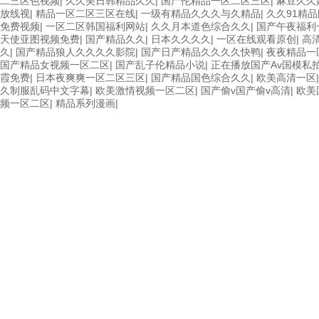
二三区色视频
|
久久美日韩精品久久
|
国产伦精品一区二区三区
|
麻豆久久
放线视
|
精品一区二区三区在线
|
一级有精品久久久与久精品
|
久久91精
免费视频
|
一区二区韩国福利网站
|
久久月本道色综合久久
|
国产午夜福利
天使亚图视频免费
|
国产精品久久
|
日本久久久久
|
一区在线观看原创
|
高
久
|
国产精品狼人久久久久影院
|
国产日产精品久久久久快鸭
|
夜夜精品一
国产精品女视频一区二区
|
国产乱子伦精品小说
|
正在播放国产Av国模私
霞免费
|
日本夜爽爽一区二区三区
|
国产精品国色综合久久
|
欧美高清一区
久制服乱码中文字幕
|
欧美激情视频一区二区
|
国产偷v国产偷v高清
|
欧美
频一区二区
|
精品系列漫画
|