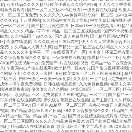
看
|
欧美精品久久久久精品
|
欧美伊香蕉久久综合网99
|
伊人久久大香线蕉
粗暴免费观看
|
国产一区二区三区不卡在线看
|
一级免费在线视频
|
欧美人
久一区二区三区免费
|
久久久久久久Aⅴ免费网站
|
50岁一区二区
|
热中文
久久久91
|
十八禁网站
|
久久精品中文字幕老司机
|
中文字幕日韩在线乱码
色一区二区三区
|
国产精品片夜色在线
|
日本xx13一18处交高清
|
91精品
精品久久久久精品小草不卡
|
精品一区二区三区视频在线
|
国产不卡视频
白浆
|
久久精品国产99久久久
|
国产成人免费网站
|
国产精品原创AV片国
区
|
高潮在线观看
|
久久久欧洲日产国码农村
|
伊人久久大香线蕉综合图片
免费
|
久久精品人人爽人人爽
|
国产精品一区二区三区在线
|
精品久久久久
品久久久久久中文字幕一区
|
在线观看国产一区
|
河南金丰环保工程有限
久久综合狠狠综合久久激情
|
一级免费在线视频
|
国模精品一区二区
|
免费
AⅤ国产在线视频一区
|
免费国产v片在线观看视色
|
色精品一区二区综合久
久
|
午夜国内自产拍在线观看
|
欧洲精品一级AV
|
51国产偷自视频区视频
|
合网站点击
|
久久久久一级护士69
|
欧美激情一区二区三区高清视频
|
精
二区三区
|
曰韩一级毛一欧美一级a免费
|
久久福利一区二区
|
a免费全部播
成年丰满午夜免费视频
|
日韩在线精品视频
|
久久免费色视频
|
精品中文字
躁狠狠躁夜夜躁
|
偷偷做久久久久网站
|
欧美日韩国产一区二区三区
|
精品
区网址
|
欧美精品三区
|
免费观看久久ER99热精品一区二区
|
国产精品一
可乐视频在线视频欧美
|
伊久线香蕉观新在线视频
|
国产主播页
|
久久精欧
一区二区三区AV
|
国产福利91精品一区二区三区
|
在办公室拨开老师内裤
视频
|
国产精品原创AV片国产日韩
|
99久久综合狠狠综合久久
|
精品国产浪
AⅤ精品一区二区
|
精品福利一区二区
|
国产男女猛烈视频在线观看
|
综合
一区二区三区四区
|
久久久久久精品免费免费999
|
国产欧美日韩综合精品
福利
|
精品成A人在线观看青青
|
欧美日韩国产中文字幕理论
|
2020青草国
一夜夜爽
|
在线a老鸭窝天堂av
|
久久国产精品男女热播
|
久久6久久66热