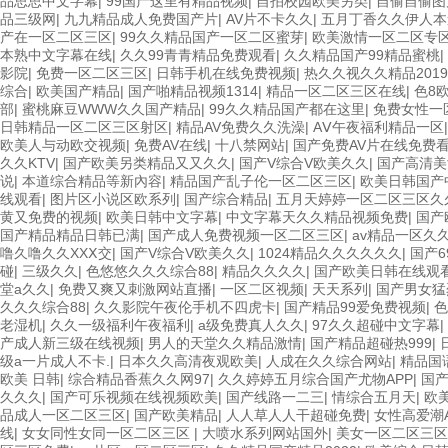
品思思中文字幕
|
99国产这里有精品视频
|
自拍校园欧美另类
|
自偷自偷图
品三级网
|
九九精品成人免费国产片
|
AV片不卡久久
|
五月丁香久久伊人本
产在一区二区三区
|
99久久精品国产一区二区蜜芽
|
欧美激情一区二区专
本熟中文字幕在线
|
久久99青青精品免费观看
|
久久精品国产99精品蜜桃
|
影院
|
免费一区二区三区
|
日韩手机在线免费视频
|
热久久视久久精品2019
综合
|
欧美国产精品
|
国产啪精品视频1314
|
精品一区二区三区在线
|
色8
部
|
蜜桃麻豆WWW久久国产精品
|
99久久精品国产都在这里
|
免费女性一
日韩精品一区二区三区射区
|
精品AV免费久久洗澡
|
AⅤ午夜福利精品一区
欧美人与动欧交视频
|
免费AV在线
|
十八禁网站
|
国产免费AV片在线免费
久久KTV
|
国产欧美另类精品又又久久
|
国产V综合V欧美久久
|
国产高清美
说
|
本道综合精品等新內容
|
精品国产乱子伦一区二区三区
|
欧美日韩国产
线观看
|
图片区小说区欧系列
|
国产综合精品
|
五月天婷婷一区二区三区久
黄又免费的视频
|
欧美日韩中文字幕
|
中文字幕天久久精品视频免费
|
国产
国产精品精品日韩已满
|
国产成人免费视频一区二区三区
|
av精品一区久
噜久噜久久XXⅩ交
|
国产V综合V欧美久久
|
1024精品久久久久久久
|
国产
碰
|
三级久久
|
色悠悠久久久综合88
|
精品久久久久
|
国产欧美日韩在线观
堂a久久
|
免费又爽又刺激网站直播
|
一区二区视频
|
天天系列
|
国产男女猛
久久久综合88
|
久久影院午夜伦手机不四虎卡
|
国产精品99爱免费视频
|
色
老湿机
|
久久一级福利午夜福利
|
a级免费真人久久
|
97久久超碰中文字幕
|
产成人新三级在线视频
|
男人的天堂久久精品激情
|
国产精品超碰热999
|
级a一片成人不卡.
|
日本久久高清夜观欧美
|
人成在久久综合网站
|
精品国
欧美 日韩
|
综合精品香蕉久久网97
|
久久婷婷五月综合国产尤物APP
|
国
久久久
|
国产可乐视频在线视频欧美
|
国产线路一二三
|
情综合五月天
|
欧
品成人一区二区三区
|
国产欧美精品
|
人人草人人干超碰免费
|
女性高爱潮
线
|
女女同性女同一区二区三区
|
大喷水系列网站国外
|
美女一区二区三区