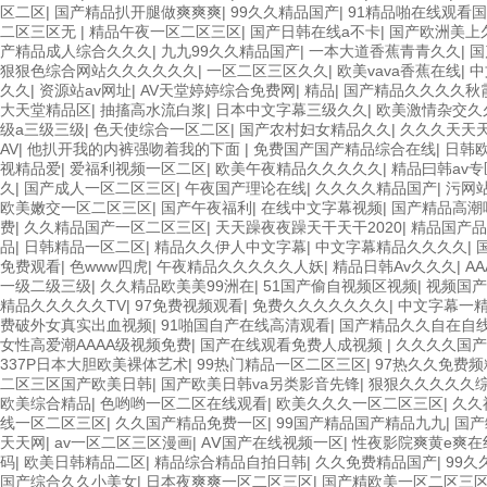
区二区
|
国产精品扒开腿做爽爽爽
|
99久久精品国产
|
91精品啪在线观看
二区三区无
|
精品午夜一区二区三区
|
国产日韩在线a不卡
|
国产欧洲美上
产精品成人综合久久久
|
九九99久久精品国产
|
一本大道香蕉青青久久
|
国
狠狠色综合网站久久久久久久
|
一区二区三区久久
|
欧美vava香蕉在线
|
中
久久
|
资源站av网址
|
AV天堂婷婷综合免费网
|
精品
|
国产精品久久久久秋
大天堂精品区
|
抽搐高水流白浆
|
日本中文字幕三级久久
|
欧美激情杂交久
级a三级三级
|
色天使综合一区二区
|
国产农村妇女精品久久
|
久久久天天
AV
|
他扒开我的内裤强吻着我的下面
|
免费国产国产精品综合在线
|
日韩
视精品爱
|
爱福利视频一区二区
|
欧美午夜精品久久久久久
|
精品曰韩av
久
|
国产成人一区二区三区
|
午夜国产理论在线
|
久久久久精品国产
|
污网
欧美嫩交一区二区三区
|
国产午夜福利
|
在线中文字幕视频
|
国产精品高潮
费
|
久久精品国产一区二区三区
|
天天躁夜夜躁天干天干2020
|
精品国产品
品
|
日韩精品一区二区
|
精品久久伊人中文字幕
|
中文字幕精品久久久久
|
免费观看
|
色www四虎
|
午夜精品久久久久久人妖
|
精品日韩Av久久久
|
A
一级二级三级
|
久久精品欧美美99洲在
|
51国产偷自视频区视频
|
视频国产
精品久久久久久TV
|
97免费视频观看
|
免费久久久久久久久
|
中文字幕一
费破外女真实出血视频
|
91啪国自产在线高清观看
|
国产精品久久自在自
女性高爱潮AAAA级视频免费
|
国产在线观看免费人成视频
|
久久久久国产
337P日本大胆欧美裸体艺术
|
99热门精品一区二区三区
|
97热久久免费频
二区三区国产欧美日韩
|
国产欧美日韩va另类影音先锋
|
狠狠久久久久久
欧美综合精品
|
色哟哟一区二区在线观看
|
欧美久久久一区二区三区
|
久久
线一区二区三区
|
久久国产精品免费一区
|
99国产精品国产精品九九
|
国产
天天网
|
av一区二区三区漫画
|
AⅤ国产在线视频一区
|
性夜影院爽黄e爽在
码
|
欧美日韩精品二区
|
精品综合精品自拍日韩
|
久久免费精品国产
|
99
国产综合久久小美女
|
日本夜爽爽一区二区三区
|
国产精欧美一区二区三