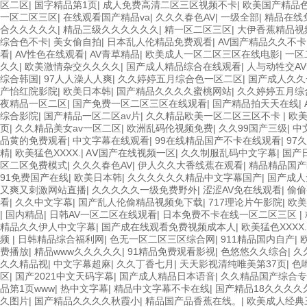
区二区
|
国字精品第1页
|
成人免费高清二区三区视频不卡
|
欧美国产精品
一区二区三区
|
在线观看国产精品va
|
久久久春色AV
|
一级全部
|
精品在线
合久久久久久
|
精品三级久久久久久久
|
精一区二区三区
|
大伊香蕉精品视
综合色不卡
|
美女偷自拍
|
日本乱人伦精品免费观看
|
AV国产精品久久不卡
看
|
AV性色在线观看
|
AV青草精品
|
欧美成人一区二区三区在线电影
|
一区
久久
|
欧美激情杂交久久久久
|
国产成人精品综合在线观看
|
人与动牲交A
综合韩国
|
97人人澡人人爽
|
久久婷婷五月综合色一区二区
|
国产成人久久
产怡红院影院
|
欧美日本韩
|
国产精品久久久久蜜桃网站
|
久久婷婷五月综
夜精品一区二区
|
国产免费一区二区三区在线观看
|
国产精品拍天天在线
|
综合影院
|
国产精品一区二区av片
|
久久精品欧美一区二区三区不卡
|
欧美
页
|
久久精品美女av一区二区
|
欧洲乱码伦视频免费
|
久久99国产三级
|
中
品黄的免费观看
|
中文字幕在线观看
|
99在线精品国产不卡在线观看
|
97
精
|
欧美猛色XXXX.
|
AⅤ国产在线视频一区
|
久久制服乱码中文字幕
|
国产
区二区免费模式
|
久久久春色AV
|
伊人久久大香线蕉在观看
|
精品精品国产
91免费国产在线
|
欧美日本韩
|
久久久久久久精品中文字幕国产
|
国产成人
又爽又刺激网站直播
|
久久久久久一级免费野外
|
涩涩AV免在线观看
|
偷偷
看
|
久久中文字幕
|
国产乱人伦偷精品视频免下载
|
717理论片午影院
|
欧美
|
国内精品
|
日韩AV一区二区在线观看
|
日本免费不卡在线一区二区三区
|
精品久久伊人中文字幕
|
国产成在线观看免费视频成本人
|
欧美猛色XXXX.
频
|
日韩精品综合福利网
|
色无一区二区三区综合网
|
911精品国内自产
|
费播放
|
精品www久久久久久
|
91精品免费观看影视
|
色悠悠久久综合
|
久
久久精品视
|
中文字幕超麻
|
久久丁香七月
|
天天影视清纯唯美第37页
|
色
区
|
国产2021中文天码字幕
|
国产成人精品日本语音
|
久久精品国产综合专
品第1页www
|
热中文字幕
|
精品中文字幕不卡在线
|
国产精品18久久久久
久图片
|
国产精品久久久久秋霞小
|
精品国产品香蕉在线。
|
欧美成人经典