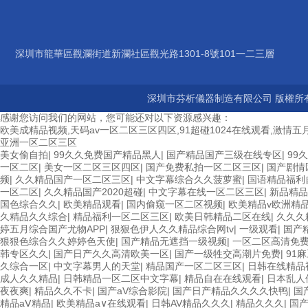
深圳市龍華區觀瀾街道新瀾社區觀光路1301-8號101一二三層
深圳市芬析儀器制造有限公司 版權所有
感谢您访问我们的网站，您可能还对以下资源感兴趣：
欧美成精品视频,天码av一区二区三区四区,91超碰1024在线观看,激情五月
亚洲一区二区三区
美女偷自拍
|
99久久免费国产精品黑人
|
国产精品国产三级在线专区
|
99
一区二区
|
美女一区二区三区四区
|
国产免费私拍一区二区三区
|
国产剧情
频
|
久久精品国产一区二区三区
|
中文字幕综合久久菠萝蜜
|
国语精品福利
一区二区
|
久久精品国产2020超碰
|
中文字幕在线一区二区三区
|
新品精品
国色综合久久
|
欧美精品观看
|
国内偷窥一区二区视频
|
欧美精品v欧洲精
久精品久久综合
|
精品福利一区二区三区
|
欧美日韩精品二区在线
|
久久久
婷五月综合国产尤物APP
|
狠狠色伊人久久精品综合网tv
|
一级观看
|
国产
狠狠色综合久久婷婷色天使
|
国产精品无遮挡一级视频
|
一区二区高清免
韩专区久久
|
国产日产久久高清欧美一区
|
国产一级牲交高潮片免费
|
91
久综合一区
|
中文字幕男人的天堂
|
精品国产一区二区三区
|
日韩在线精品
成人久久精品
|
日韩精品一区二区中文字幕
|
精品自在在线观看
|
日本乱人
夜夜爽
|
精品久久不卡
|
国产aV综合影院
|
国产日产精品久久久久快鸭
|
国
精品aⅤ精品
|
欧美精品a∨在线观看
|
日韩AV精品久久久
|
精品久久久
|
国