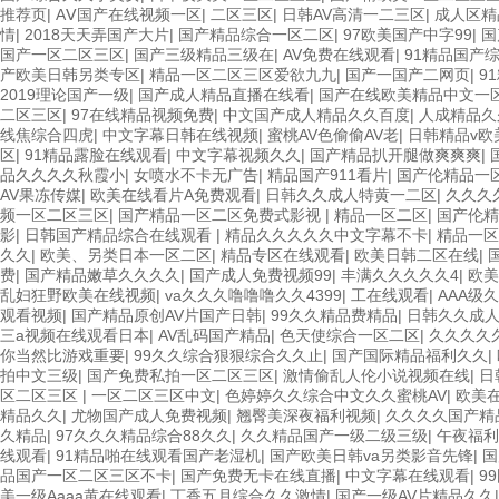
推荐页
|
AⅤ国产在线视频一区
|
二区三区
|
日韩AV高清一二三区
|
成人区精
情
|
2018天天弄国产大片
|
国产精品综合一区二区
|
97欧美国产中字99
|
国
国产一区二区三区
|
国产三级精品三级在
|
AV免费在线观看
|
91精品国产
产欧美日韩另类专区
|
精品一区二区三区爱欲九九
|
国产一国产二网页
|
9
2019理论国产一级
|
国产成人精品直播在线看
|
国产在线欧美精品中文一
二区三区
|
97在线精品视频免费
|
中文国产成人精品久久百度
|
人成精品久
线焦综合四虎
|
中文字幕日韩在线视频
|
蜜桃AV色偷偷AV老
|
日韩精品v欧
区
|
91精品露脸在线观看
|
中文字幕视频久久
|
国产精品扒开腿做爽爽爽
|
品久久久久秋霞小
|
女喷水不卡无广告
|
精品国产911看片
|
国产伦精品一
AV果冻传媒
|
欧美在线看片A免费观看
|
日韩久久成人特黄一二区
|
久久久
频一区二区三区
|
国产精品一区二区免费式影视
|
精品一区二区
|
国产伦精
影
|
日韩国产精品综合在线观看
|
精品久久久久久中文字幕不卡
|
精品一区
久久
|
欧美、另类日本一区二区
|
精品专区在线观看
|
欧美日韩二区在线
|
费
|
国产精品嫩草久久久久
|
国产成人免费视频99
|
丰满久久久久久4
|
欧美
乱妇狂野欧美在线视频
|
va久久久噜噜噜久久4399
|
工在线观看
|
AAA级
观看视频
|
国产精品原创AV片国产日韩
|
99久久精品费精品
|
日韩久久成
三a视频在线观看日本
|
AV乱码国产精品
|
色天使综合一区二区
|
久久久久
你当然比游戏重要
|
99久久综合狠狠综合久久止
|
国产国际精品福利久久
|
拍中文三级
|
国产免费私拍一区二区三区
|
激情偷乱人伦小说视频在线
|
日
区二区三区
|
一区二区三区中文
|
色婷婷久久综合中文久久蜜桃AV
|
欧美在
精品久久
|
尤物国产成人免费视频
|
翘臀美深夜福利视频
|
久久久久国产精
久精品
|
97久久久精品综合88久久
|
久久精品国产一级二级三级
|
午夜福利
线观看
|
91精品啪在线观看国产老湿机
|
国产欧美日韩va另类影音先锋
|
国
品国产一区二区三区不卡
|
国产免费无卡在线直播
|
中文字幕在线观看
|
9
美一级Aaaa黄在线观看
|
丁香五月综合久久激情
|
国产一级AV片精品久久