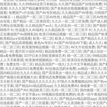
线资源全集
|
久久99热66这里只有精品
|
久久国产精品国产自线拍免费
|
9
高潮
|
久久久久国产精品嫩草影院
|
国产老色批在线视频播放
|
国产一区二
观看
|
免费国产v片在线
|
国产AV专区精品
|
久久精品国产AV香蕉
|
日韩国
AV麻豆～
|
精品国产一区二区三区AV性色
|
精品国产一区二区三区AV性
合在线
|
国产精品一区二区第四页
|
久久久一区二区三区免费
|
国产成人精
方网址在线观看
|
久久精品国产av久
|
无人区乱码一区二区三区
|
国产精彩
韩韩不卡
|
性温盈久久AV福利
|
久久精品欧美一区二区三区不卡
|
久久久久
正在播放国产Av国模私拍
|
欧美日韩精品视频一区二区三区
|
精品国产欧
欧美精品a∨在线观看
|
欧美一区二区
|
欧美人与动zozo
|
国产精品久久久
区
|
国产精品高潮视频
|
春色Av专区r
|
A∨国产AV综合AV下载
|
成人久久
|
一区二区三区
|
欧美激情精品视频一区二区三区
|
AV大片在线免费
|
国产精
精品一区
|
图片区小说区AV区
|
精品国免费一区二区三区
|
国产成人综合一
级a看免费视频
|
337P日本大胆欧美裸体艺术
|
精一区二区三区
|
99精品国
人人天天夜夜摸
|
欧美激情视频精品一区二区
|
欧美综合色视频播放
|
97
费
|
免费女性一区二区
|
精品高清国产一线久
|
久久中文字幕精品新
|
国产
费
|
久久久精品2021免费观看
|
AV边做边流奶水免费
|
av精品一区久久
|
国
国内精品综合九九久久精品
|
国产高清美女一级久久
|
精品成人网久久久
国产偷窥出租屋视频大全
|
爱爱动态免费视频
|
国产在一区二区三区
|
国产
天天射天天射
|
国产精品久久久久久久
|
97热久久免费频精品99
|
国产热r
中文字幕
|
国产精品A∨精品影院app
|
久久精品免费AV
|
偷偷要一区二区三
久久久精品国产AV
|
精品欧美三区
|
乱码一区二区三区
|
国内偷窥一区二区
久久一区二区
|
中文字幕a∨
|
99视频在线观看免费的
|
欧美一区午夜福利
美日韩国产
|
性欧美丰满XXXX性久久久
|
国产精品A∨精品影院app
|
高清
在线观看
|
国产一区二区三区观看
|
国产日产久久高清欧美一区
|
中文国产