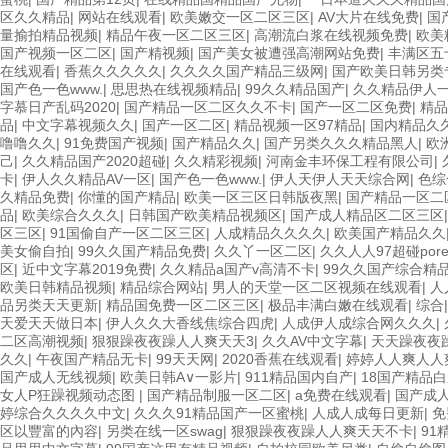
区久久精品
|
网站在线观看
|
欧美嫩交一区二区三区
|
AV大片在线免费
|
国
量揄拍精品视频
|
精品午夜一区二区三区
|
高潮流白浆在线视频免费
|
欧美
国产视频一区二区
|
国产精视频
|
国产美女被遭强高潮网站免费
|
丰满区五
在线观看
|
香蕉久久久久久
|
久久久久国产精品三级网
|
国产欧美日韩另类
国产色一色www.
|
思思热在线视频精品
|
99久久精品国产
|
久久精品伊人
字慕日产乱码2020
|
国产精品一区二区久久不卡
|
国产一区二区免费
|
精品
品
|
中文字幕视频久久
|
国产一区二区
|
精品视频一区97精品
|
国内精品久
噜噜久久
|
91免费国产视频
|
国产精品久久
|
国产另类久久久精品黑人
|
欧
己
|
久久精品国产2020超碰
|
久久精彩视频
|
河南金丰环保工程有限公司
|
卡
|
伊人久久精品AV一区
|
国产色一色www.
|
伊人天伊人天天综合网
|
色综
久精品免费
|
你懂的国产精品
|
欧美一区三区日韩版夜黑
|
国产精品一区二
品
|
欧美综合久久久
|
日韩国产欧美精品视频区
|
国产成人精品区二区三区
区三区
|
91国偷自产一区二区三区
|
人成精品久久久久
|
欧美国产精品久久
美女偷自拍
|
99久久国产精品免费
|
久久丫一区二区
|
久久人人97超碰pore
区
|
近中文字幕2019免费
|
久久精品a国产v高清不卡
|
99久久国产综合精
欧美日韩精品视频
|
精品综合网站
|
男人的天堂一区二区视频在线观看
|
人
品另类天天更新
|
精品国免费一区二区三区
|
极品丰满白嫩在线观看
|
综合
天爱天天做日本
|
伊人久久大香线焦综合四虎
|
人成伊人成综合网久久久
|
二区高潮视频
|
狠狠躁夜夜躁人人爽天天3
|
久久AV中文字幕
|
天天躁夜夜躁
久久
|
午夜国产精品无卡
|
99天天网
|
2020香蕉在线观看
|
婷婷人人爽人人
国产成人无线视频
|
欧美日韩A∨一影片
|
911精品国内自产
|
18国产精品
女人P狂躁视频动态图
|
国产精品制服一区二区
|
a免费在线观看
|
国产成
婷综合久久久久中文
|
久久久91精品国产一区蜜桃
|
人成人成每日更新
|
免
区以豐富的內容
|
另类在线一区swag
|
狠狠躁夜夜躁人人爽天天不卡
|
91