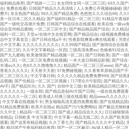
福利精品推荐
|
国产线路一二三
|
女女同性女同一区二区三区
|
69久久国
合
|
免费在线看
|
日韩国产精品久久高清线
|
人人免费公开视频碰碰碰
|
国
费片
|
东京热国产精品
|
99久久国产精品免费
|
色悠悠久久久综合88
|
久久
美一区日本二区久久精品
|
国产福利91精品一区二区三区
|
91精品午夜福
国产一级牲交高潮片免费
|
日韩国产精品综合在线观看
|
欧美在线一级va
综合亚州精品蜜桃
|
一区二区三区中文
|
国产精品精品国产综合
|
久久精品
福利一区二区
|
天堂а√在线中文在线官网
|
国产精品综合
|
r级视频免费播
品中文字幕首页
|
国产日韩在线a不卡
|
性夜影院爽黄e爽在线观看
|
另类在
久中文字幕
|
久久久久久久久久久
|
久久99国产精品
|
国产激情综合在线看
区二区三区
|
久久中文字幕精品一区四
|
三级高清免费av
|
色偷偷91综合
国产九九蜜桃
|
欧美激情国产精品视频一区二区
|
国产日韩欧美
|
国产一级
乱码二区
|
一区二区三区免费在线视频
|
一本大道日韩精品影视
|
国产综合
丰满av久久
|
色8久久久噜噜噜久久
|
精品国产一区二区三区www
|
国产成
香蕉久久久久久
|
天天射天天射
|
97免费碰视频
|
久久青青草原精品国产不
区二区三区久久
|
中文字幕日韩
|
久久久久久精品免费免费999
|
国产丝雨
品视频
|
国产伦精品一区二区三区视频
|
717理论片午影院
|
国产精品久久
AV不
|
国产精品玖玖
|
久久 国产
|
自拍中文三级
|
欧美精品精品日韩已满十
久久久久久久
|
一级全部
|
国产精品原创AV片国产日韩
|
一级在线免费观看
久久久久久一区二区
|
欧美成人经典三级在线观看
|
精品www久久久久久
|
|
中文字幕在线视频不卡
|
男女啪啪高清无遮挡免费观看
|
国产在线精品国
91精品免费观看
|
欧美片在线a
|
精品国产污污免费网站
|
国产极品尤物粉
久久中文
|
精品码一区二区三区
|
国产成人精品综合久久久
|
日日碰狠狠添
有精品
|
日韩欧美 中文写募页
|
中文字幕一精品无线二区
|
久久国产欧美国
观看
|
国产这里有精品视频
|
久久丁香七月
|
国产精品久久久久中文精品
|
看
|
精品国产午夜福利精品推荐
|
国产一区二区麻豆
|
AV成人精品一区二