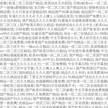
观看
|
欧美二区三区国产精品
|
欧美综合天天影院
|
日韩v欧美vv
|
一区二区
产一级做a爱视频在线
|
女日韩一区二区三区
|
国产精品综合
|
狠狠色综合
精品爱
|
久久只有这才是精品99
|
精品国产AV果冻传媒
|
精品国产一区二区
在线
|
丰满久久久久久4
|
久久人搡人人玩精品首页
|
91精品国产免费久久
|
久久综合精品
|
国产精品久久久久秋霞
|
91爱做片在观看免费传播
|
久久久
区二区三区
|
国产欧美日韩久久精品
|
色婷婷综合久久久久中文
|
欧美va
视频在线
|
日韩免费
|
91在线97
|
久久精品国产一区二区
|
国产欧美页
|
欧
re99久久6国产精品
|
91麻豆国产福利精品
|
综合一区二区精品久久
|
99
a三级三级
|
AV边做边流奶水免费
|
中文字幕综合久久
|
男人的天堂久久精
二区三区免费看
|
B青青青国产在线观看免费
|
国产伦精品一区二区三区
区二区三区不卡
|
一级av久久精品
|
久久久精品一区二区三区
|
高清视频在
av一区二区三区精品
|
国产欧美日韩久久精品
|
97在线午夜免费视频
|
中文
女网站视频观看黄
|
欧美AⅤ视频一区二区三区
|
国产精品一区二区国产馆
在线精品国产二区图片欧美
|
AⅤ中文
|
思99热精品久久只有精品
|
国产精
欧美一级久久久久久久久大
|
一区二区免费视
|
中文字幕日韩
|
中文字幕免
一区二区三区中文字幕
|
久久人爽人人爽人人片av
|
国产欧美国日产综合
区二区三区
|
国内精品久久久久国产盗摄
|
精品久久久专区
|
女性高爱潮AA
久久久精品综合紧
|
丁香五月天婷婷开心久久
|
91精品国产综合久久久久
精品一区二区久久精品
|
色视频网站2看免费
|
国产欧美一区二区三区视频
一级欧美三级在线观看
|
国产精品V片在线观看不卡
|
一区二区在线电影天
一区二区在线看
|
国产欧美日韩精品一区二区被窝
|
中文字幕在线免费视
国产精品久久98
|
K99久久免费国产精品
|
欧美一区二区三区四区黑人
|
国
精品国产91久久综合
|
国产精视频
|
天天躁夜夜躁天干天干2020
|
精品一
爱一夜夜爽
|
色精品aⅴ一区区三区
|
国产精品一区二区在线看
|
偷偷做久久
区二区三区
|
精品一区二区三区在线视频观看
|
国产欧美日韩久久精品
|
日