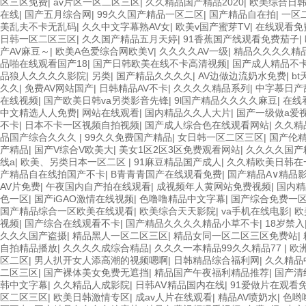
区三区免费
|
av片区一区二区三区
|
久久精品国产精品2020
|
欧美综合日
在线
|
国产五月综合网
|
99久久国产精品一区二区
|
国产精品自在拍
|
一区
美乱夫不卡无乱码
|
久久中文字幕熟AV女
|
欧美v国产蜜芽TV
|
在线观看免
日韩一区二区三区
|
久久国产精品五月天婷
|
91香蕉国产线观看免费茄子
|
产AV麻豆～
|
欧美A色爱综合网欧美V
|
久久久久AV一级
|
精品久久久久精
品啪在线观看国产18
|
国产日韩欧美在线不卡高清视频
|
国产成人精品不
品狼人久久久久影院
|
另类
|
国产精品久久久久
|
AV边做边流奶水免费
|
b
久久
|
免费AV网站国产
|
日韩精品AV不卡
|
久久久久精品系列
|
中字慕日产乱
在线视频
|
国产欧美日韩va另类影音先锋
|
9l国产精品久久久久麻豆
|
在线
中文精选人人免费
|
网站在线观看
|
国内精品久久人大片
|
国产一级做a爱
不卡
|
日本不卡一区视频自拍视频
|
国产成人综合色在线观看网站
|
久久精
品国产综合久久久
|
99久久免费国产精品
|
女日韩一区二区三区
|
国产伦
产精品
|
国产V综合V欧美大
|
美女1区2区3区免费观看网站
|
久久久久国产
线a
|
欧美、另类日本一区二区
|
91麻豆精品国产成人
|
久久精欧美日韩在
产精品自在线拍国产不卡
|
B青青青国产在线观看免费
|
国产精品A∨精品影
AV片免费
|
午夜国内自产拍在线观看
|
成视频年人黄网站免费视频
|
国内精
色一区
|
国产iGAO激情在线视频
|
色噜噜精品中文字幕
|
国产综合免费一
国产精品综合一区欧美在线观看
|
欧美综合天天影院
|
va手机在线电影
|
欧
视频
|
国产综合在线观看不卡
|
国产精品久久久久精品小草不卡
|
18岁禁入
久久久国产盗摄
|
精品黑人一区二区三区
|
精品女同一区二区三区免费站
|
自拍精品播放
|
久久久久成综合精品
|
久久久一本精品99久久精品77
|
欧
区二区
|
男人扒开女人添高潮的视频嗯啊
|
日韩精品综合福利网
|
久久精品
二区三区
|
国产裸体美女免费无遮挡
|
精品国产午夜福利精品推荐
|
国产清
韩中文字幕
|
久久精品人成影院
|
日韩AⅤ精品国内在线
|
91爱做片在观看
区二区三区
|
欧美日韩激情专区
|
成av人片在线观看
|
精品AV喷奶水
|
色哟