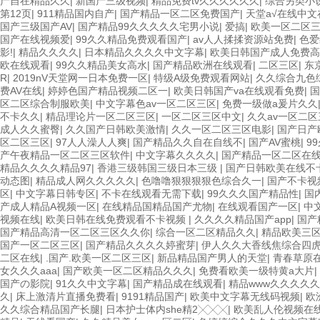
产自在精品久久
|
新国产三级视频
|
精品免费tv久久久久久久
|
综合另类小
第12页
|
911精品国内自产
|
国产精品一区二区免费国产
|
天堂а√在线中文
国产三级国产AV
|
国产精品99久久久久久宅男小说
|
爱搞
|
欧美一区二区
国产在线视频爱
|
99久久精品免费观看国产
|
av人人揉揉资源站免费
|
色爱
影!
|
精品久久久久
|
日本精品久久久久中文字幕
|
欧美日韩国产成人免费高
欧在线观看
|
99久久精品美女高水
|
国产精品欧洲在线观看
|
二区三区
|
东
R
|
2019nV天堂网一日本免费一区
|
特级A级免费观看网站
|
久久综合九色综
费AV在线
|
婷婷色国产精品视频二区一
|
欧美日韩国产va在线观看免费
|
国
区二区综合制服欧美
|
中文字幕色av一区二区三区
|
免费一级做a爰片久久
不卡久久
|
精品理论片一区二区三区
|
一区二区三区中文
|
久久av一区二区
成人久久蜜臀
|
久久国产日韩欧美激情
|
久久一区二区三区电影
|
国产日产
区二区三区
|
97人人澡人人爽
|
国产精品久久自在自线不
|
国产AV蜜桃
|
9
产午夜精品一区二区三区软件
|
中文字幕久久久久
|
国产精品一区二区在
精品久久久久精品97
|
香港三级韩国三级日本三级
|
国产日韩欧美在线不
动态图
|
精品成人网久久久久久
|
色噜噜狠狠狠狠色综合久一
|
国产不卡视
区
|
中文字幕日韩专区
|
不卡在线观看无需下载
|
99久久久国产精品性
|
国
产成人精品A视频一区
|
在线精品国精品国产尤物
|
在线观看国产一区
|
中
视频在线
|
欧美日韩在线免费观看不卡视频
|
久久久久精品国产app
|
国产
国产精品高清一区二区三区久久你
|
综合一区二区精品久久
|
精品欧美三
国产一区二区三区
|
国产精品久久久久婷蜜芽
|
伊人久久大香线焦综合四
二区在线
|
.国产.欧美一区二区三区
|
新品精品国产男人的天堂
|
青春草原
女久久久aaa
|
国产欧美一区二区精品久久久
|
免费看欧美一级特黄a大片
|
国产の影院
|
91久久中文字幕
|
国产精品成在线观看
|
精品www久久久久久
久
|
床上激清片直播免费看
|
9191精品国产
|
欧美中文字幕无线码视频
|
欧
久久综合精品国产长腿
|
日本护士体内she精2╳╳╳
|
欧美乱人伦视频在