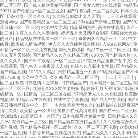
区二区三区
|
国产成人精欧美精品视频
|
国产美女人喷水在线观看
|
精品国
2021
|
国产伦精品一区二区三区女
|
国产午夜福利一区二区久久
|
日本久久
区
|
日韩欧美一区久久久久
|
久久综合加勒比金八天国
|
一二三四在线观看
观看网站
|
国产欧美精品区一区二区三区
|
99e热国产新地址获取
|
国产9
美日韩一区二区三区
|
欧美中文字幕
|
精品系列漫画
|
高潮在线观看
|
国产
区二区
|
午夜久久久久久噜噜噜
|
婷婷五月天激情综合影院
|
狠狠躁天天躁
的日产
|
精品视频在线观看一区二区三区
|
奇米网久久精品一区二区
|
中文
线看
|
欧美成人精品视频
|
伊人久久大香线蕉综合图片
|
人成a在线网站
|
重
韩精品一区二区三区免费视频
|
网站免费观看
|
精品午夜一区二区三区
|
国
久久五月天婷婷
|
国产精品久久久久久精品三级
|
69久久国产精品大片
|
久
久久久久久
|
国产Av午夜精品一区二区三区
|
97在线精品国自产拍中文
|
久
在线观看
|
国产AV人人夜夜澡人人爽
|
色综合久久新中文字幕
|
国内精品久
自产精品视频
|
2020久久精品
|
日韩精品第五十八页
|
99在线精品国产不
频777888
|
久久中文字幕
|
久久99国产一区二区三区
|
一卡二卡三卡四卡
|
区二区
|
欧美日韩激情中文字幕
|
日韩精品国产
|
日本精品一区二区三区高
品一区二区三区
|
欧洲色ⅩⅩⅩⅩ欧美老妇多毛
|
婷婷五月天激情综合影院
|
线精品一区
|
国精品一区二区三区在线
|
97精品伊人久久大香线蕉
|
欧美激
视频
|
欧美精品a∨在线观看
|
在线中文字幕视频
|
国产成人中文理论
|
国产
美日韩精品综合中文一区
|
一本大道香蕉青青久久
|
91精品啪在线观看国产
情性久久
|
欧美精品一区
|
91啪国自产在线高清观看
|
国产在一区二区三区
第6部1集
|
20高清日本一道国产
|
日本在线看片免费大黄
|
日韩精品久久久
片AV
|
在线精品一区二区
|
国产精品宾馆在线精品酒店
|
久久综合综合久久
看的视频
|
国产精品色视频一区二欧美
|
久久一区二区三区电影
|
欧美疯狂性
一区二区视频
|
大伊香蕉精品视频在线天堂
|
精品乱码久久久久久不卡
|
欧