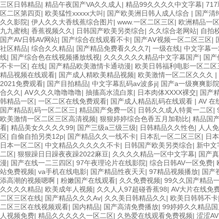
三区日韩精品
|
精品午夜国产VA久久成人
|
精品99久久久久中文字幕
|
71
区二区第四页
|
欧美猛性xxxxx大叫
|
国产欧美洲日韩人成人综合
|
国产清
久久影院
|
伊人久久大香线蕉综合图片
|
www.一区二区三区
|
欧洲精品一
九九蜜桃
|
香蕉视频久久
|
日韩国产欧美另类综合
|
久久综合老网站
|
自拍
国产AV日韩AV网站
|
国产综合在线观看不卡
|
国产AⅤ视频一区二区三区
|
社区精品
|
综合久久精品
|
国产精品免费看久久久7
|
一级在线
|
中文字幕一
线
|
国产综合色在线视频播放线视
|
久久久久久久精品中文字幕国产
|
国产
不卡一区
|
在线
|
国产精品欧美激情卡通动漫
|
欧美日韩福利电影一区二区
精品视频在线观看
|
国产成人精欧美精品视频
|
欧美激情一区二区久久久
|
2021免费观看
|
国产目拍精品
|
中文字幕乱码av波多ji
|
国产a一级爽爽影
合久久
|
AⅤ久久久噜噜噜噜
|
抽搐高水流白浆
|
日本肉体XXXX裸交
|
国产
韩精品一区
|
一区二区在线免费观看
|
国产成人精品乱码在线观看
|
AV 在
国产精品乱码一区二区三
|
精品国产免费一区
|
日韩久久成人特黄一二区
|
欧美激情一区二区三区高清视频
|
狠狠婷婷综合色香五月加勒比
|
精品国
看
|
精品美女久久久久99
|
国产三级a三级三级
|
日韩精品久久性色
|
人人免
区
|
自偷自拍另类12p
|
国产精品久久一线不卡
|
日本乱一区二区三区
|
日本
日本一区二区
|
中文精品久久久久久不卡
|
日韩国产欧美另类综合
|
新中文
二区
|
狠狠躁日日躁夜夜躁2022麻豆
|
久久久久精品一区中文字幕
|
国产真
漫
|
国产在线一二三四区
|
97午夜理论片在线影院
|
综合日韩AV一区免费
|
站免费视频
|
va手机在线电影
|
国产精品性夜天天
|
97精品视频播放
|
国产
添高潮的视频嗯啊
|
粉嫩国产在线观看
|
久久免费视频
|
99久久国产精品
久久久久精品
|
欧美成年人视频
|
久久人人97超碰香蕉98
|
AV大片在线免
二区三区在线
|
国产精品久久久Av
|
久久美日韩精品久久
|
欧美日韩韩不卡
二区三区在线视频观看
|
国内精品
|
国产高清免费播放
|
99婷婷久久精品
人视频免费
|
精品久久久久久一区二区
|
久热爱在线观看免费视频
|
涩涩A