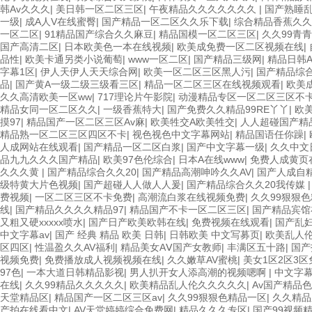
韩Av久久久
|
美日韩一区二区三区
|
午夜精品久久久久久久久
|
国产熟睡
一级
|
成A人V在线蜜臀
|
国产精品一区二区久久乐下载
|
综合精品香蕉久久
一区二区
|
91精品国产综合久久麻豆
|
精品国模一区二区三区
|
久久99青
国产高清二区
|
日本欧美色一本在线视频
|
欧美成免费一区二区视频在线
|
品性
|
欧美卡通另类小说葡萄
|
www一区二区
|
国产精品三级网
|
精品日韩
字幕1区
|
伊人天伊人天天综合网
|
欧美一区二区三区黑人污
|
国产精品综
品
|
国产黄A一级二级三级看三区
|
精品一区二区三区在线视频观看
|
欧美
久久高清欧美一区ww
|
717理论片午影院
|
动漫精品专区一区二区三区不
精品女同一区二区久久
|
一级香蕉特大
|
国产免费久久精品99RE丫丫
|
欧
摸97
|
精品国产一区二区三区Av麻
|
欧美牲交A欧美牲交
|
人人超碰国产精品
精品熟一区二区三区四区不卡
|
视色视色中文字幕网站
|
精品国语任你躁
|
人成网站在线观看
|
国产精品一区二区白浆
|
国产中文字幕一级
|
久久中文
品九九久久久国产精品
|
欧美97色伦综合
|
日本A在线www
|
免费人成黄页
久久久黄
|
国产精品综合久久20
|
国产精品高潮呻吟久久AV
|
国产人成自
级特黄大片色视频
|
国产超碰人人做人人爰
|
国产精品综合久久20我传媒
费视频
|
一区二区三区不卡免费
|
高潮流白浆在线视频免费
|
久久99狠狠
线
|
国产精品久久久久精品97
|
精品国产不卡一区二区三区
|
国产精品宾馆
又粗又硬xxxxx喷水
|
国产日产欧美欧韩在线
|
免费视频在线观看
|
国产乱
中文字幕av
|
国产 经典 精品 欧美 日韩
|
日韩欧美 中文写募页
|
欧美乱人
区四区
|
性温盈久久AV福利
|
精品美女AⅤ国产女教师
|
丰满区五十路
|
国产
视频免费
|
免费播放成人视频视频在线
|
久久嫩草AV蜜桃
|
美女1区2区3
97色
|
一本大道日韩精品影视
|
男人扒开女人添高潮的视频嗯啊
|
中文字
在线
|
久久99精品久久久久久
|
欧美精品乱人伦久久久久久
|
Av国产精品
天堂精品区
|
精品国产一区二区三区av
|
久久99狠狠色精品一区
|
久久精品
产拍在线看中文
|
AV天堂婷婷综合免费网
|
精品久久久专区
|
国产99视频