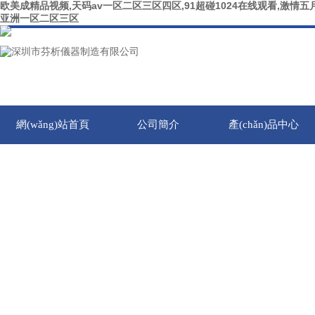
欧美成精品视频,天码av一区二区三区四区,91超碰1024在线观看,激情五月
亚洲一区二区三区
網(wǎng)站首頁
公司簡介
產(chǎn)品中心