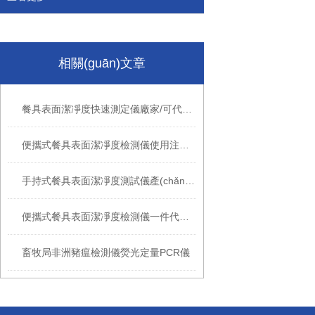
相關(guān)文章
餐具表面潔凈度快速測定儀廠家/可代發(fā)貼牌
便攜式餐具表面潔凈度檢測儀使用注意事項
手持式餐具表面潔凈度測試儀產(chǎn)品特點
便攜式餐具表面潔凈度檢測儀一件代發(fā)
畜牧局非洲豬瘟檢測儀熒光定量PCR儀