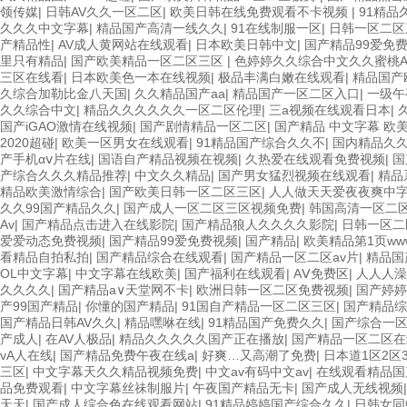
领传媒
|
日韩AV久久一区二区
|
欧美日韩在线免费观看不卡视频
|
91精品
久久久中文字幕
|
精品国产高清一线久久
|
91在线制服一区
|
日韩一区二区
产精品性
|
AV成人黄网站在线观看
|
日本欧美日韩中文
|
国产精品99爱免
里只有精品
|
国产欧美精品一区二区三区
|
色婷婷久久综合中文久久蜜桃A
三区在线看
|
日本欧美色一本在线视频
|
极品丰满白嫩在线观看
|
精品国产
久综合加勒比金八天国
|
久久精品国产aa
|
精品国产一区二区入口
|
一级午
久久综合中文
|
精品久久久久久久一区二区伦理
|
三a视频在线观看日本
|
国产iGAO激情在线视频
|
国产剧情精品一区二区
|
国产精品 中文字幕 欧
2020超碰
|
欧美一区男女在线观看
|
91精品国产综合久久不
|
国内精品久
产手机αⅴ片在线
|
国语自产精品视频在视频
|
久热爱在线观看免费视频
|
国
产综合久久久精品推荐
|
中文久久精品
|
国产男女猛烈视频在线观看
|
精品
精品欧美激情综合
|
国产欧美日韩一区二区三区
|
人人做天天爱夜夜爽中
久久99国产精品久久
|
国产成人一区二区三区视频免费
|
韩国高清一区二
Av
|
国产精品点击进入在线影院
|
国产精品狼人久久久久影院
|
日韩一区二
爱爱动态免费视频
|
国产精品99爱免费视频
|
国产精品
|
欧美精品第1页ww
看精品自拍私拍
|
国产精品综合在线观看
|
国产精品一区二区av片
|
精品国
OL中文字幕
|
中文字幕在线欧美
|
国产福利在线观看
|
AⅤ免费区
|
人人人澡
久久久久
|
国产精品а∨天堂网不卡
|
欧洲日韩一区二区免费视频
|
国产婷婷
产99国产精品
|
你懂的国产精品
|
91国自产精品一区二区三区
|
国产精品综
国产精品日韩AV久久
|
精品嘿咻在线
|
91精品国产免费久久
|
国产综合一
产成人
|
在AV人极品
|
精品久久久久久国产正在播放
|
国产精品一区二区在
vA人在线
|
国产精品免费午夜在线a
|
好爽…又高潮了免费
|
日本道1区2区
三区
|
中文字幕天久久精品视频免费
|
中文av有码中文av
|
在线观看精品国
品免费观看
|
中文字幕丝祙制服片
|
午夜国产精品无卡
|
国产成人无线视频
天天
|
国产成人综合色在线观看网站
|
91精品婷婷国产综合久久
|
日韩女同