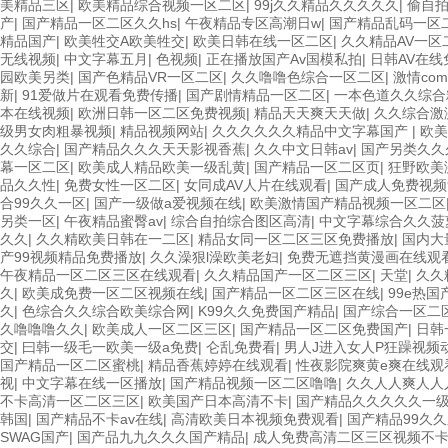
美精品三区
|
欧美精品综合视频一区二区
|
99j久久精品久久久久久
|
偷自
产
|
国产精品一区二区久久hs
|
午夜精品专区高潮日w
|
国产精品乱码一区
精品国产
|
欧美牲交A欧美牲交
|
欧美日韩在线一区二区
|
久久精品AV一区
无线视频
|
中文字幕五月
|
色视频
|
正在播放国产Av国模私拍
|
日韩AV在线
园欧美另类
|
国产色精品VR一区二区
|
久久噜噜色综合一区二区
|
激情com
新
|
91爱做片在观看免费传播
|
国产剧情精品一区二区
|
一本色道久久综合
本在线视频
|
欧洲日韩一区二区免费视频
|
精品天天爽天天做
|
久久综合激
级男女肉粗暴视频
|
精品视频网站
|
久久久久久久精品中文字幕国产
|
欧美
久久综合
|
国产精品久久久天天影视香蕉
|
久久中文日韩av
|
国产另类久久
幕一区二区
|
欧美成人精品欧美一级乱黄
|
国产精品一区二区页
|
狂野欧美
品久久性
|
免费女性一区二区
|
女同成AV人片在线观看
|
国产成人免费视频
合99久久一区
|
国产一级做a爱视频在线
|
欧美激情国产精品视频一区二区
另类一区
|
午夜精品蜜臀av
|
综合自拍综合图区高清
|
中文字幕综合久久菠
久久
|
久久精欧美日韩在一二区
|
精品女同一区二区三区免费播放
|
国内大
产99视频精品免费播放
|
久久澡狠l澡欧美老妇
|
免费无遮挡黄漫画在线观
午夜精品一区二区三区在线观看
|
久久精品国产一区二区三区
|
天堂
|
久久
久
|
欧美成免费一区二区视频在线
|
国产精品一区二区三区在线
|
99e热
久
|
色综合久久综合欧美综合网
|
K99久久免费国产精品
|
国产综合一区二
久噜噜噜久久
|
欧美成人一区二区三区
|
国产精品一区二区免费国产
|
日韩
交
|
曰韩一级毛一欧美一级a免费
|
仑乱免费看
|
男人J进入女人P狂躁视频
国产精品一区二区蜜桃
|
精品香蕉婷婷在线观看
|
性夜影院爽黄e爽在线观
视
|
中文字幕在线一区播放
|
国产精品视频一区二区噜噜
|
久久人人爽人人
不卡高清一区二区三区
|
欧美国产日本高清不卡
|
国产精品久久久久久一
韩国
|
国产精品不卡av在线
|
高清欧美日本视频免费观看
|
国产精品99久
SWAG国产
|
国产品九九久久久国产精品
|
成人免费高清二区三区视频不