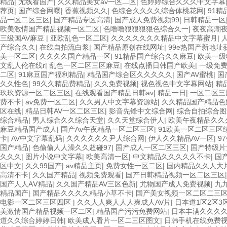
精品
|
无线看国产
|
久久精品美女av一区二区
|
色婷婷综合久久久中文字幕
荐页
|
国产综合网曝
|
香蕉视频久久
|
色综合久久久久综合体桃花网
|
91
品一区二区三区
|
国产精品专区高清
|
国产成人免费视频99
|
日韩精品一区
欧美激情国产精品视频一区二区
|
色噜噜狠狠狠狠色综合久一
|
夜夜高潮
三级国AV麻豆
|
亚欧乱色一区二区
|
久久久久久久久精品中文字幕蜜月
|
产综合久久
|
在线自拍流白浆
|
国产精品原创在线网址
|
99e热国产新地址
美一区二区
|
久久久久国产精品一区
|
91精品国产综合久久麻豆
|
欧美一级
文乱人伦在线r
|
乱色一区二区三区麻豆
|
在线点播日韩国产欧美
|
一级免
二区
|
91麻豆国产福利精品
|
精品国产综合区久久久久久
|
国产AV蜜桃
|
国
久久性色
|
99久久精品费精品
|
久久免费视频
|
视色视色中文字幕网站
|
精
玖玖资源一区二区三区
|
在线观看国产精品日韩av
|
精品一日
|
一区二区三
费不卡
|
av免费一区二区
|
久久男人中文字幕资源站
|
久久精品国产精品色
区在线
|
精品日韩AV一区二区三区
|
影音先锋中文综合网
|
综合自拍综合图
综合精品
|
男人综合久久综合天堂
|
久久天堂综合伊人
|
欧美午夜精品久久
麻豆精品国产成人
|
国产Av午夜精品一区二区三区
|
91欧美一区二区三区
卡
|
AV中文字幕乱码
|
久久久久久久尹人综合网
|
伊人久久精品AV一区
|
9
国产精品
|
色偷偷人人澡久久超碰97
|
国产成人一区二区三区
|
国产特级片
久久久
|
图片小说中文字幕
|
欧美高清一区
|
中文精品久久久久久不卡
|
国
区中文
|
久久99国产
|
av精品主页
|
免费女性一区二区
|
国内精品久久人大
高清不卡
|
久久国产精品
|
视频免费观看
|
国产日韩精品视频一区二区三区
国产人人AⅤ精品
|
久久国产精品AV三区色新
|
尤物国产成人免费视频
|
九
精品国产
|
国产精品久久久久精品小草不卡
|
国产美女视频一区二区二三
电影一区二区三区四区
|
久久人人爽人人人爽成人AV片
|
日本道1区2区3
美激情国产精品视频一区二区
|
精品国产污污免费网站
|
日本丰满久久久
道久久综合婷婷日韩
|
欧美成人看片一区二三区图文
|
日韩手机在线免费