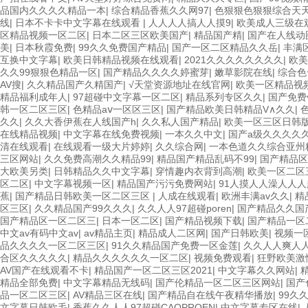
品国内久久久久精品一本
|
综合精品香蕉久久网97
|
色狠狠色狠狠综合天
线
|
日本不卡卡中文字幕在线观看
|
人人人人搞人人摸9
|
欧美成人三级在
区精品视频一区二区
|
日本二区三区欧美国产
|
精品国产精
|
国产在人线动
美
|
日本秋霞免费
|
99久久免费国产精品
|
国产一区二区精品久久岳
|
丰满
互换中文字幕
|
欧美日韩精品视频在线观看
|
2021久久久久久久久久
|
欧美
久久99狠狠色精品一区
|
国产精品久久久久婷蜜芽
|
嫩草影院在线
|
综合色
AV搜
|
久久精品国产久精国产
|
√天堂资源地址在线官网
|
欧美一区精品视
精品福利成年人
|
97超碰中文字幕一区二区
|
精品系列专区久久
|
国产免费
韩一区二区三区
|
色精品aⅴ一区区三区
|
国产精品欧美日韩精品V∧久久
|
久久
|
久久大香伊蕉在人线国产h
|
久久私人国产精品
|
欧美一区三区日韩
在线精品视频
|
中文字幕在线免费视频
|
一本久久中文
|
国产a级久久久久
清在线观看
|
在线观看一级大片婷婷
|
久久综合网
|
一本色道久久综合亚州
三区网站
|
久久免费高潮久久精品99
|
精品国产精品乱码不99
|
国产精品区
大欧美另类
|
日韩精品久久中文字幕
|
穿情趣内衣背到高潮
|
欧美一区二区
区二区
|
中文字幕视频一区
|
精品国产污污免费网站
|
91人摸人人澡人人人
蕉
|
国产精品日韩欧美一区二区三区
|
人成在线观看
|
欧洲丰满av久久
|
精
区三区
|
久久精品国产99久久久
|
久久人人97超碰poren
|
国产精品久久国
国产精品区一区二区三
|
日本一区二区
|
国产精品视频下载
|
国产精品一区
中文av有码中文av
|
av精品主页
|
精品成人二区网
|
国产日韩欧美
|
视频一
品久久久久一区二区三区
|
91久久精品国产免费一区金莲
|
久久人人爽人人
合区久久久久久
|
精品久久久久久久一区二区
|
视频免费观看
|
狂野欧美激情
AV国产在线观看不卡
|
精品国产一区二区三区2021
|
中文字幕久久网站
|
精品全部免费
|
中文字幕精品无线码
|
国产伦精品一区二区三区网站
|
国产
品一区二区三区
|
AV精品三区在线
|
国产精品自在线午夜精华播放
|
99久
文字幕日韩欧毛
|
香蕉久久人人97超碰CAOPROEN
|
中文字幕专区在线
|