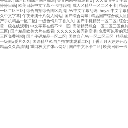
香蕉98
|
综合自拍综合图区高清
|
美女网站视频观看黄
|
久久激情中文字幕
婷婷日韩
|
欧美日韩中文字幕不卡电影网
|
成人区精品一区二区不卡
|
精品
一区二区三区
|
综合自拍综合图区高清
|
AV中文字幕乱码
|
heyzo中文字
久中文字幕
|
午夜未满十八勿入网站
|
国产综合网曝
|
精品国产综合成人区
产手机精品一区二区
|
一级色惰片丁香久久
|
国产手机精品一区二区
|
综合
黄一级在线观看
|
中文字幕在线不卡一区
|
高清精品综合一区二区三区色
三区
|
国产精品欧美大片在线看
|
久久久久久被弄到高潮
|
免费可以看的无
三区免费视频
|
国产伦码精品一区二区
|
国偷自产AV一区二区三区
|
精品成
一级做a爰片久久
|
国语精品91自产拍在线观看二区
|
丁香五月天婷婷开心
精品久久高清线
|
重口极度扩张av网站
|
国产中文不卡二区
|
欧美日韩一卡