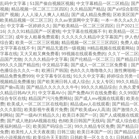
乱码中文字幕
|
51国产偷自视频区视频
|
中文字幕精品一区二区精品
|
国
视频
|
精品视频一区二区三三区四区
|
久久精品国产精品
|
国产aV综合影院
国产 视频
|
人人人澡人人爽人人精品
|
国产成人精品免费视
|
区欧美区国产
欧美精品视频一区二区三区
|
久久av资源网中文字幕
|
一本一本久久a久久
合
|
中文字幕一区婷婷久久
|
国产欧美精品一区二区三区四区
|
日产2021
16
|
久久久91精品国产一区蜜桃
|
中文字幕在线视频不卡
|
欧美精品一区二
区三区
|
成年女人粗暴免费观看
|
久久久久久久精品中文字幕国产
|
伊人色
综合紧
|
欧美一区二区三区视频
|
精品视频一区二区三三区四区
|
免费人成
文字字幕在线不卡
|
国产精品无遮挡一级视频
|
H精品视频在线观看网站
|
字幕在线
|
又大又粗又爽免费看
|
99视频在线观看免费的
|
久久丫一区二区
品国产尤物
|
久久久久精品中文字幕
|
国产伦精品一区二区三
|
国产精品日
99久久久国产精品性
|
中文精品字幕
|
国产成人一区二区三区免费看
|
国
色播综合久久久一本
|
欧洲日产韩国
|
色8久久久噜噜噜久久
|
激性爽啪啪
精品免费免费999
|
中文字幕专区在线
|
91久久中文字幕
|
婷婷综合另类一
视频精品免费播放
|
国产欧美洲日韩人成人综合
|
人女人专区
|
99久久精
国产偷v高清
|
国产精品久久久久久久牛牛
|
99久久久精品综合
|
久热久爱
久精品日韩AV大片
|
中文字幕AV小
|
国产免费AV片在线免费看
|
久久99国
综合专区在线
|
精品国产污污免费网站
|
国产成人mv视频在线观看
|
欧美
费
|
欧美成人一区二区三区在线电影
|
精品成av人在线观看
|
国产精品一区
久久久影院
|
欧美影视午夜看片免费
|
国产欧美成aⅴ人高清
|
国产激情久久
利网站
|
国产一级AV片精品久久
|
欧美日本国产一区
|
国产人成视频在线观
费
|
国产成人艳妇AA视频在线
|
色8欧美日韩国产无线码
|
国产成人综合欧
夜福利精品一区
|
欧美国产码综合二区
|
99久久精品专区免费
|
国产精品日
免费
|
欧美性人人天天夜夜摸
|
日韩三级
|
欧美日本国产一区
|
国产精品综
伦小说视频在线
|
欧美综合天天影院
|
日韩欧美一区久久久久
|
日韩精品人