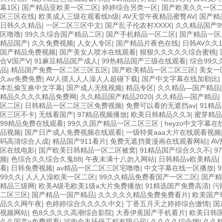
幕1区
|
国产精品亚欧美一区二区
|
婷婷综合另类一区
|
国产欧美久久一区
区三区在线
|
欧美成人三级在观看线h级
|
AV天堂午夜精品蜜臀AV
|
国产精
日韩久久精品
|
一区二区三区中文
|
国产乱子伦农村XXXX
|
久久精品国产9
区噜噜
|
99久久综合国产精品二区
|
国产手机精品一区二区
|
国产精品一区
精品国产
|
久久免费视频
|
人女人专区
|
国产精品片夜色在线
|
日韩AV久久1
国产精品免费视频
|
国产美女人喷水在线观看
|
狠狠久久久久久综合蜜桃
|
合Ⅴ国产V
|
91麻豆精品国产成人
|
99热精品国产三级在线观看
|
综合99久
品
|
精品国产免费一区二区三区五区
|
国产欧美精品一区二区三区
|
美女一
久av免费免费
|
AV人摸人人人澡人人超碰下载
|
国产中文字幕在线加勒比
|
本乱偷互换中文字幕
|
国产成人无线视频
|
精品专区
|
久久精品—国产精品
精品久久久久精品免费网
|
久久精品国产精品2020
|
久久精品—国产精品
|
区二区
|
日韩精品一区二区三区免费视频
|
免费可以看的无遮挡av
|
91精
区三区不卡
|
无线看国产
|
97精品视频播放
|
欧美日韩精品久久3
|
蜜芽精品
99精品免费在线观看
|
99久久国产精品一区二区三区
|
heyzo中文字幕在
品视频
|
国产日产成人免费视频在线观看
|
一级特黄aaa大片在线观看视频
码高清综合人成
|
精品国产911看片
|
免费无遮挡黄漫画在线观看网站
|
A
区在线电影
|
国产欧美日韩精品一区二区被窝
|
91精品国产综合久久不
|
9
频
|
色综合久久综合久鬼88
|
午夜未满十八勿入网站
|
日韩精品v欧美精品
|
看
|
日韩免费视频
|
av精品一区二区三区宅噜噜
|
中文字幕在线一区播放
|
99久久
|
人人人澡欧美一区二区
|
99久久精品免费看国产一区二区
|
国产精
精品三级网
|
欧美A级毛欧美1级a大片免费播放
|
91精选国产免费高清
|
污
二区三区
|
国产精品一国产精品
|
久久久久久精品免费免费看片
|
欧美国产
品久久网午夜
|
色婷婷综合久久久久中文
|
丁香五月天之婷婷综合缴情
|
国
视频网站
|
色8久久久久高潮综合影院
|
大香伊蕉国产手机看片
|
欧美日韩
久久国产a免费观看
|
河南金丰环保工程有限公司
|
久久久久综合纲
|
久久精