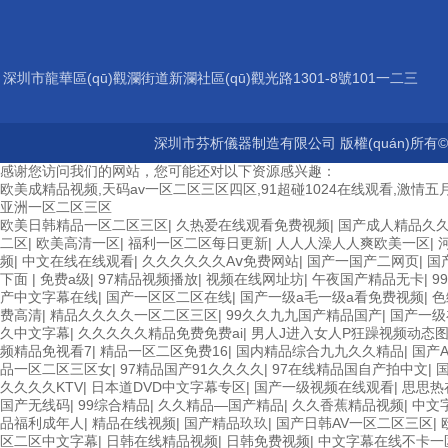
深圳市龍華區(qū)觀瀾街道新瀾社區(qū)觀光路1301-8號101一二三
層
深圳市芬析儀器制造有限公司 版權(quán)所有©2
感谢您访问我们的网站，您可能还对以下资源感兴趣：
欧美成精品视频,天码av一区二区三区四区,91超碰1024在线观看,激情五月
亚洲一区二区三区
欧美日韩精品一区二区三区
|
久热爱在线观看免费视频
|
国产成人精品久
二区
|
欧美高清一区
|
福利一区二区每日更新
|
人人人澡人人爽欧美一区
|
频
|
中文在线在线观看
|
久久久久久久Aⅴ免费网站
|
国产一国产二网页
|
国
下面
|
免费a级
|
97精品视频播放
|
视频在线网址坊
|
午夜国产精品无卡
|
9
产中文字幕在线
|
国产一区区二区在线
|
国产一级a毛一级a看免费视频
|
色
费高清
|
精品久久久久一区二区三区
|
99久久九九国产精品国产
|
国产一级
久中文字幕
|
久久久久久精品免费免费ai
|
男人J进入女人P狂躁视频动态
频精品免视看7
|
精品一区二区免费16
|
国内精品综合九九久久精品
|
国产
品一区二区三区女
|
97精品国产91久久久久
|
97在线精品国自产拍中文
|
久久久久KTV
|
日本道DVD中文字幕专区
|
国产一级视频在线观看
|
思思热
国产无线码
|
99综合精品
|
久久精品—国产精品
|
久久香蕉精品视频
|
中文
品福利成年人
|
精品在线视频
|
国产精品玖玖
|
国产日韩AV一区二区三区
|
区二区中文字幕
|
日韩在线精品视频
|
日韩免费视频
|
中文字幕在线不卡一