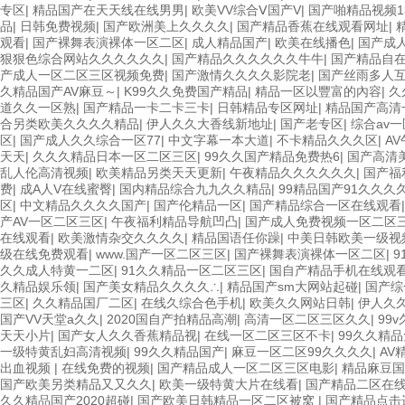
专区
|
精品国产在天天线在线男男
|
欧美VV综合Ⅴ国产V
|
国产啪精品视频13
品
|
日韩免费视频
|
国产欧洲美上久久久久
|
国产精品香蕉在线观看网址
|
观看
|
国产裸舞表演裸体一区二区
|
成人精品国产
|
欧美在线播色
|
国产成
狠狠色综合网站久久久久久久
|
国产精品久久久久久久牛牛
|
国产精品自
产成人一区二区三区视频免费
|
国产激情久久久久影院老
|
国产丝雨多人
久精品国产AV麻豆～
|
K99久久免费国产精品
|
精品一区以豐富的內容
|
久
道久久一区熟
|
国产精品一卡二卡三卡
|
日韩精品专区网址
|
精品国产高清
合另类欧美久久久久精品
|
伊人久久大香线新地址
|
国产老专区
|
综合av
区
|
国产成人久久综合一区77
|
中文字幕一本大道
|
不卡精品久久久区
|
A
天天
|
久久久精品日本一区二区三区
|
99久久国产精品免费热6
|
国产高清
乱人伦高清视频
|
欧美精品另类天天更新
|
午夜精品久久久久久久
|
国产福
费
|
成A人V在线蜜臀
|
国内精品综合九九久久精品
|
99精品国产91久久久
区
|
中文精品久久久久国产
|
国产伦精品一区
|
国产精品综合一区在线观看
产AV一区二区三区
|
午夜福利精品导航凹凸
|
国产成人免费视频一区二区
在线观看
|
欧美激情杂交久久久久
|
精品国语任你躁
|
中美日韩欧美一级视
级在线免费观看
|
www.国产一区二区三区
|
国产裸舞表演裸体一区二区
|
9
久久成人特黄一二区
|
91久久精品一区二区三区
|
国自产精品手机在线观
久精品娱乐领
|
国产美女精品久久久久∴
|
精品国产sm大网站起碰
|
国产综
三区
|
久久精品国厂二区
|
在线久综合色手机
|
欧美久久网站日韩
|
伊人久
国产VV天堂a久久
|
2020国自产拍精品高潮
|
高清一区二区三区久久
|
99
天天小片
|
国产女人久久香蕉精品视
|
在线一区二区三区不卡
|
99久久精
一级特黄乱妇高清视频
|
99久久精品国产
|
麻豆一区二区99久久久久
|
AV
出血视频
|
在线免费的视频
|
国产精品成人一区二区三区电影
|
精品麻豆国
国产欧美另类精品又又久久
|
欧美一级特黄大片在线看
|
国产精品二区在
久久精品国产2020超碰
|
国产欧美日韩精品一区二区被窝
|
国产精品点击