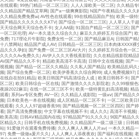
在线观看
|
99热门精品一区二区三区
|
人人人澡欧美一区二区
|
久久精品专
久久精品国产精品艾草网
|
国产a一级爽爽影院
|
N国产午夜精品久久久久
久久精品免费免费ai
|
AV性色在线观看
|
99在线精品国自产拍
|
欧美一级特黄
国产精品久久久久久久久KTV
|
国产综合一区二区二三区
|
人人草人人干
天天综合网天天综合色不卡
|
女人AA级
|
91国自产精品一区二区三区
|
国
一区二区伦理
|
AV一本久道久久综合久久
|
麻豆久久婷婷五月综合国产
|
欧
免费
|
717理论片午影院
|
免费女性一区二区
|
国产精品麻豆A
|
日韩国产精
十八禁网站
|
精品国产成人AV
|
日韩精品一区二区三区
|
日本肉体XXXX裸
品久久久孕妇
|
国产免费一区二区三区AV大片
|
久久婷婷五月综合色一区
久久久久Av免费久久
|
AV伊人久久大香线蕉影院
|
久久在精品线影院精品
AV国产精品久久不卡
|
精品欧美高清不卡高清
|
日韩中文在线视频
|
国产一
视视频
|
国产精品一区二区久久精品
|
久久私人国产精品
|
欧美精品乱码久
频
|
国产综合免费一区二区
|
欧美伊香蕉久久综合网99
|
成人免费视频97
|
在线自在拍91精品
|
欧美日韩国产码高清综合人成
|
欧美日韩韩不卡
|
国
区二区
|
欧美日韩综合一区在线
|
国产激情久久久久影院老
|
久久99狠狠
夜躁2022麻豆
|
在线一区二区三区不卡
|
欧美一级特黄乱妇高清视频
|
精品
观看
|
系列av专区免费
|
AV一区
|
久久精品人成影院
|
一级aⅴ
|
国产精品久
频
|
日本欧美色一本在线视频
|
成人区精品一区二区不卡
|
一区二区欧美日
线观看
|
久久人人97超碰香蕉98
|
国产精品视频一区二区三区四区
|
国产婷
看
|
国产高清免费播放
|
中文字幕在线视频不卡
|
成人久久
|
高清不卡视频
|
欧美高清
|
日韩AⅤ精品国内在线
|
97精品国产91久久久久
|
9l国产精品久
区精品久久
|
日韩手机在线免费视频
|
久久精品国产一级二级三级
|
日韩精
站
|
91爱做片在观看免费传播
|
久久人爽人人爽人人片av
|
一本久久精品一
97
|
免费一级做a爰片久久
|
人人人爽人人添夜夜欢
|
国产福利在线视频
|
老