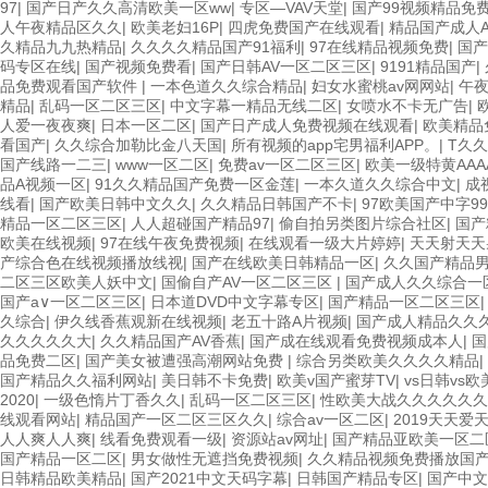
97
|
国产日产久久高清欧美一区ww
|
专区—VAV天堂
|
国产99视频精品免
人午夜精品区久久
|
欧美老妇16P
|
四虎免费国产在线观看
|
精品国产成人A
久精品九九热精品
|
久久久久精品国产91福利
|
97在线精品视频免费
|
国产
码专区在线
|
国产视频免费看
|
国产日韩AV一区二区三区
|
9191精品国产
|
品免费观看国产软件
|
一本色道久久综合精品
|
妇女水蜜桃av网网站
|
午
精品
|
乱码一区二区三区
|
中文字幕一精品无线二区
|
女喷水不卡无广告
|
人爱一夜夜爽
|
日本一区二区
|
国产日产成人免费视频在线观看
|
欧美精品
看国产
|
久久综合加勒比金八天国
|
所有视频的app宅男福利APP。
|
T久
国产线路一二三
|
www一区二区
|
免费av一区二区三区
|
欧美一级特黄AAA
品A视频一区
|
91久久精品国产免费一区金莲
|
一本久道久久综合中文
|
成
线看
|
国产欧美日韩中文久久
|
久久精品日韩国产不卡
|
97欧美国产中字99
精品一区二区三区
|
人人超碰国产精品97
|
偷自拍另类图片综合社区
|
国产
欧美在线视频
|
97在线午夜免费视频
|
在线观看一级大片婷婷
|
天天射天天
产综合色在线视频播放线视
|
国产在线欧美日韩精品一区
|
久久国产精品
二区三区欧美人妖中文
|
国偷自产AV一区二区三区
|
国产成人久久综合一区
国产a∨一区二区三区
|
日本道DVD中文字幕专区
|
国产精品一区二区三区
久综合
|
伊久线香蕉观新在线视频
|
老五十路A片视频
|
国产成人精品久久
久久久久久大
|
久久精品国产AV香蕉
|
国产成在线观看免费视频成本人
|
国
品免费二区
|
国产美女被遭强高潮网站免费
|
综合另类欧美久久久久精品
|
国产精品久久福利网站
|
美日韩不卡免费
|
欧美v国产蜜芽TV
|
vs日韩vs欧
2020
|
一级色惰片丁香久久
|
乱码一区二区三区
|
性欧美大战久久久久久久
线观看网站
|
精品国产一区二区三区久久
|
综合av一区二区
|
2019天天爱
人人爽人人爽
|
线看免费观看一级
|
资源站av网址
|
国产精品亚欧美一区二
国产精品一区二区
|
男女做性无遮挡免费视频
|
久久精品视频免费播放国
日韩精品欧美精品
|
国产2021中文天码字幕
|
日韩国产精品专区
|
国产中文