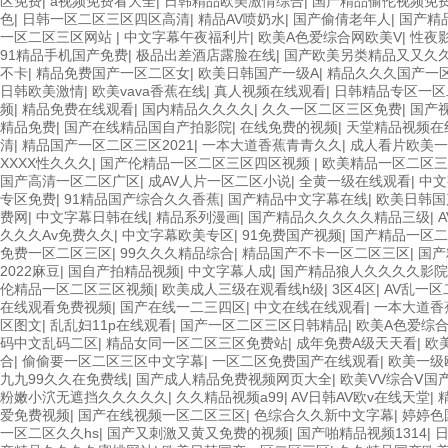
区免费
|
a视频免费看大全
|
日韩精品欧美激情综合
|
国产精品偷伦视频免
色
|
日韩一区二区三区四区高清
|
精品AV喷奶水
|
国产偷倩老年人
|
国产精
一区二区三区网站
|
中文字幕午夜福利片
|
欧美A色爱综合网欧美V
|
性夜
91精品手机国产免费
|
极品出差酒店露脸在线
|
国产欧美另类精品又又久
不卡
|
精品免费国产一区二区女
|
欧美日韩国产一级A
|
精品久久久国产一
日韩欧美激情
|
欧美vava香蕉在线
|
真人视频在线观看
|
日韩精品专区一区
频
|
精品免费在线观看
|
国内精品久久久久
|
久久一区二区三区免费
|
国产
精品免费
|
国产在线精品国自产拍影院
|
在线免费的视频
|
天堂精品视频在
清
|
精品国产一区二区三区2021
|
一本大道香蕉青青久久
|
成人看片欧美一
XXXX性久久久
|
国产伦精品一区二区三区四区视频
|
欧美精品一区二区三
国产高清一区二区广区
|
成AV人片一区二区小说
|
全黄一级在线观看
|
中文
专区免费
|
91精品国产综合久久香蕉
|
国产精品中文字幕在线
|
欧美日韩国
费网
|
中文字幕日韩在线
|
精品系列漫画
|
国产精品久久久久久精品三级
|
久久久Av免费久久
|
中文字幕欧美专区
|
91免费国产视频
|
国产精品一区
免费一区二区三区
|
99久久久精品综合
|
精品国产不卡一区二区三区
|
国产
2022麻豆
|
国自产拍精品视频
|
中文字幕人成
|
国产精品狼人久久久久影院
伦精品一区二区三区视频
|
欧美成人三级在观看线h级
|
3区4区
|
AV乱一
在线观看免费视频
|
国产在线一二三四区
|
中文在线在线观看
|
一本大道香
区图文
|
乱乱妇11p在线观看
|
国产一区二区三区日韩精品
|
欧美A色爱综合
码中文乱码二区
|
精品女同一区二区三区免费站
|
成年免费A级天天看
|
欧
合
|
偷偷要一区二区三区中文字幕
|
一区二区免费国产在线观看
|
欧美一级
九九99久久在免费线
|
国产成人精品免费视频网页大全
|
欧美VV综合Ⅴ国
粉嫩小泬无遮挡久久久久久
|
久久精品视频a99
|
AV日韩AV欧v在线天堂
|
爱免费视频
|
国产在线视频一区二区三区
|
色综合久久新中文字幕
|
婷婷色
一区二区久久hs
|
国产又刺激又黄又免费的视频
|
国产啪精品视频1314
|
日