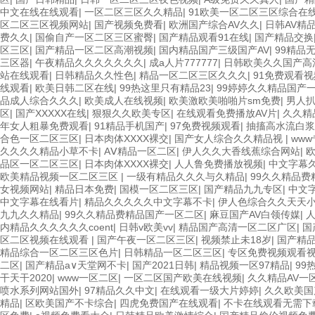
中文在线在线观看
|
一区二区三区久久精品
|
91欧美一区二区三区综合在
区二区三区视频网站
|
国产视频免费看
|
欧洲国产综合AV久久
|
日韩AV精
费久久
|
国偷自产一区二区三区蜜臀
|
国产精品观看91在线
|
国产精品交换
区三区
|
国产精品一区二区高潮视频
|
国内精品国产三级国产AV
|
99精品
三区器
|
午夜精品久久久久久久久
|
成a人片777777
|
日韩欧美久久国产高
站在线观看
|
日韩精品久久性色
|
精品一区二区三区久久久
|
91免费观看视
线观看
|
欧美日韩二区在线
|
99热这里只有精品23
|
99婷婷久久精品国产
品成人综合久久久
|
欧美成人在线视频
|
欧美激欧美啪啪片sm免费
|
男人
区
|
国产XXXXX在线
|
狠狠久久欧美专区
|
在线观看免费播放AV片
|
久久精
年女人粗暴免费观看
|
91精品手机国产
|
97免费视频观看
|
抽搐高水流白浆
合色一区二区三区
|
日本肉体XXXX裸交
|
国产女人综合久久精品视
|
ww
久久久久精品小草不卡
|
AⅤ精品一区二区
|
伊人久久大香线蕉综合网站
|
品区一区二区三区
|
日本肉体XXXX裸交
|
人人鲁免费播放视频
|
中文字幕
欧美精品视频一区二区三区
|
一级有精品久久久与久精品
|
99久久精品费
女视频网站
|
精品日本免费
|
国模一区二区三区
|
国产精品九九专区
|
中文
中文字幕在线看片
|
精品久久久久久中文字幕不卡
|
伊人色综合久久天天
九九久久精品
|
99久久精品费精品国产一区二区
|
麻豆国产AV白领传媒
|
内精品久久久久久久coent
|
日韩v欧美vv
|
精品国产高清一区二区广区
|
国
区二区视频在线观看
|
国产午夜一区二区三区
|
视频禁止未18岁
|
国产精品
精品综合一区二区三区色片
|
日韩精品一区二区三区
|
专区免费视频观看
二区
|
国产精品а∨天堂网不卡
|
国产2021日韩
|
精品视频一区97精品
|
99
干天干2020
|
www一区二区
|
一区二区国产欧美在线视频
|
久久精品AV一
喷水系列网站国外
|
97精品久久中文
|
在线观看一级大片婷婷
|
久久欧美国
精品
|
区欧美国产不卡综合
|
四虎免费国产在线观看
|
不卡在线观看无需下