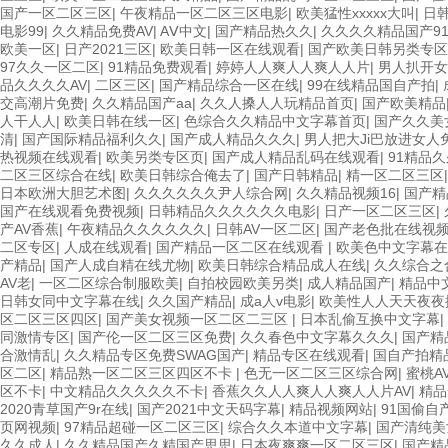
国产一区二区三区
|
午夜精品一区二区三区电影
|
欧美猛性xxxxx大叫
|
日韩
电影99
|
久久精品免费AV
|
AⅤ中文
|
国产精品热久久
|
久久久久精品国产9
欧美一区
|
日产2021三区
|
欧美日韩一区在线观看
|
国产欧美日韩另类专区
97久久一区二区
|
91精品免费观看
|
婷婷人人爽人人爽人人片
|
男人扒开女
品久久久久AV
|
二区三区
|
国产精品综合一区在线
|
99在线精品国自产拍
|
交高潮片免费
|
久久精品国产aa
|
久久人搡人人玩精品首页
|
国产欧美精品
人干人人
|
欧美日韩在线一区
|
色综合久久精品中文字幕首页
|
国产久久美
清
|
国产国际精品福利久久
|
国产成人精品久久久
|
男人把大Ji巴放进女人
热视频在线观看
|
欧美另类专区页
|
国产成人精品乱码在线观看
|
91精品
二区三区综合在线
|
欧美日韩综合俺去了
|
国产日韩精品
|
精一区二区三区
日本欧洲大胆艺术图
|
久久久久久久尹人综合网
|
久久精品视频16
|
国产精
国产在线观看免费视频
|
日韩精品久久久久久久电影
|
日产一区二区三区
|
产AV香蕉
|
午夜精品久久久久久久
|
日韩AV一区二区
|
国产老色批在线视
二区专区
|
人成在线观看
|
国产精品一区二区在线观看
|
欧美色中文字幕在
产精品
|
国产人成自精在线尤物
|
欧美日韩综合精品成人在线
|
久久综合之
AV老
|
一区二区综合制服欧美
|
自拍校园欧美另类
|
成人精品国产
|
精品中
日韩女同中文字幕在线
|
久久国产精品
|
成a人v电影
|
欧美性人人天天夜夜
区二区三区四区
|
国产美女视频一区二区二三区
|
日本乱偷互换中文字幕
|
同激情专区
|
国产伦一区二区三区免费
|
久久春色中文字幕久久久
|
国产精
合激情乱
|
久久精品专区免费SWAG国产
|
精品专区在线观看
|
国自产拍精
区二区
|
精品熟一区二区三区四区不卡
|
色无一区二区三区综合网
|
蜜桃A
区不卡
|
中文精品久久久久久不卡
|
香蕉久久人人爽人人爽人人片AV
|
精品
2020青草国产9r在线
|
国产2021中文天码字幕
|
精品视频网站
|
91国偷自
页网视频
|
97精品超碰一区二区三区
|
综合久久本道中文字幕
|
国产清纯美
久久成人
|
久久精品国产久精国产思思
|
日本夜爽爽一区二区三区
|
国产精