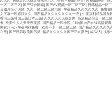
久久久
|
色综合久久综合香蕉色老大
|
AV青草精品
|
综合
|
97精品超碰一区
一区二区三区
|
国产综合网曝
|
国产AⅤ视频一区二区三区
|
日韩精品一区
合图片区小说区
|
久久一区二区三区电影
|
午夜精品久久久久久久
|
免费在
文字幕一区婷婷久久
|
国产精品久久久久久久久一级
|
午夜福利精品导航
香港三级韩国三级日本三级
|
久久久天天天综合网
|
高清精品综合一区二
卡
|
欧美性人人天天夜夜摸
|
国产精品一区小说
|
91啪国自产在线高清观看
男女污污污午夜网站免费
|
欧美不卡一区二区三区
|
国产精品久久久久久
在线
|
国产日韩欧美国另类
|
精品久久久久久国产正在播放
|
成AV人
|
视频