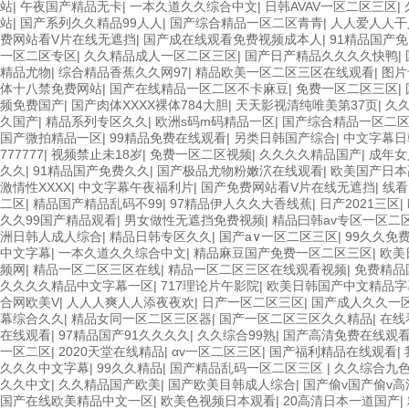
站
|
午夜国产精品无卡
|
一本久道久久综合中文
|
日韩AVAV一区二区三区
|
站
|
国产系列久久精品99人人
|
国产综合精品一区二区青青
|
人人爱人人干
费网站看V片在线无遮挡
|
国产成在线观看免费视频成本人
|
91精品国产
一区二区专区
|
久久精品成人一区二区三区
|
国产日产精品久久久久快鸭
|
精品尤物
|
综合精品香蕉久久网97
|
精品欧美一区二区三区在线观看
|
图片
体十八禁免费网站
|
国产在线精品一区二区不卡麻豆
|
免费一区二区三区
|
频免费国产
|
国产肉体XXXX裸体784大胆
|
天天影视清纯唯美第37页
|
久
久国产
|
精品系列专区久久
|
欧洲s码m码精品一区
|
国产综合精品一区二
国产微拍精品一区
|
99精品免费在线观看
|
另类日韩国产综合
|
中文字幕日
777777
|
视频禁止未18岁
|
免费一区二区视频
|
久久久久精品国产
|
成年女
久久
|
91精品国产免费久久
|
国产极品尤物粉嫩泬在线观看
|
欧美国产日本
激情性XXXX
|
中文字幕午夜福利片
|
国产免费网站看V片在线无遮挡
|
线看
二区
|
精品国产精品乱码不99
|
97精品伊人久久大香线蕉
|
日产2021三区
|
久久99国产精品观看
|
男女做性无遮挡免费视频
|
精品曰韩av专区一区二
洲日韩人成人综合
|
精品日韩专区久久
|
国产a∨一区二区三区
|
99久久免
中文字幕
|
一本久道久久综合中文
|
精品麻豆国产免费一区二区三区
|
欧美
频网
|
精品一区二区三区在线
|
精品一区二区三区在线观看视频
|
免费精品
久久久久精品中文字幕一区
|
717理论片午影院
|
欧美日韩国产中文精品字
合网欧美V
|
人人人爽人人添夜夜欢
|
日产一区二区三区
|
国产成人久久一
幕综合久久
|
精品女同一区二区三区器
|
国产一区二区三区久久精品
|
在线
在线观看
|
97精品国产91久久久久
|
久久综合99熟
|
国产高清免费在线观
一区二区
|
2020天堂在线精品
|
αv一区二区三区
|
国产福利精品在线观看
|
久久久中文字幕
|
99久久精品
|
国产精品乱码一区二区三区
|
久久综合九
久久中文
|
久久精品国产欧美
|
国产欧美目韩成人综合
|
国产偷v国产偷v高
国产在线欧美精品中文一区
|
欧美色视频日本观看
|
20高清日本一道国产
|