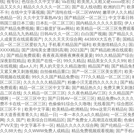
线
|
视专区
|
色综合久久中文字幕
|
Va在线
|
欧美黑人又粗又硬xxxxx喷水
|
品又又久久
|
精品久久久久久一区二区
|
国产在人线动图
|
欧洲的日产
|
欧
不卡
|
在线中文字幕视频
|
国产清纯在线一区二区WWW
|
嫩草伊人久久精品
色精品一区
|
久久中文字幕熟AV女
|
国产精品区一区二区三
|
中文字幕日韩
韩国三级日本三级
|
日本乱一区二区三区
|
国内精品久久久久久影院
|
伊人
国产精品免费视频
|
重口极度扩张av网站
|
欧美精品一区二区三区免费观
久久精品九九热精品
|
日韩AV久久一区二区
|
白白国产视频
|
国产精品久久
人成黄页在线观看国产
|
久久久天天天综合网
|
4438XX大五色丁香
|
国精
品一区二区三区爱欲九九
|
手机看片精品国产福利
|
欧美激情精品久久
|
国
XXXX精品
|
国产清纯美女遭强到高潮
|
2021国产
|
国产精品欧洲在线观看
久
|
国产精品免费观看
|
夜夜夜高潮夜夜爽夜夜爰爰
|
99久久精品国产综合
深夜影院精品
|
欧美国产在线一区
|
99久久精品
|
精品美女久久久久99
|
欧
在线视频
|
成a∧人片
|
男人的天堂久久精品激情
|
精品国产精
|
国产精品免
又紧又爽又刺激视频
|
自拍偷精品重口
|
国产一区二区三区美女图片
|
欧美
萌视频在线观看
|
99久久久国产精品免费动
|
777久久精品一区二区三区
|
区二区三区
|
久久久久久久精品国产
|
粉嫩小泬无遮挡久久久久久
|
国产精
免费观看
|
精品一区二区三区中文字幕
|
国产精品热久久
|
免费又爽又刺激
品二区在线
|
久久精品一区二区三区
|
久久夜色精品AV三区
|
久久精品国产
嗯啊
|
一区二区三区中文
|
国产日韩AV一区二区三区
|
精品免费tv久久久
费不卡在线一区二区三区
|
色偷偷91综合久久噜噜
|
无线看国产
|
综合图区
区三区不卡
|
欧美中文字幕
|
欧美精品v欧洲精品
|
99re这里只有精品6
|
国
本大道香蕉青青久久
|
精品一日
|
一本一本久久a久久精品66
|
一区二区免
网
|
久久 国产
|
欧美综合日韩精品区
|
国产免费女人高潮流在线观看
|
色偷
产VV天堂
|
中文字幕不卡一区
|
精品久久久久久综合网
|
国产伦精品一区二
久久88大色
|
久久WWW免费人成精品
|
精品免费视频观看视频
|
国产手机