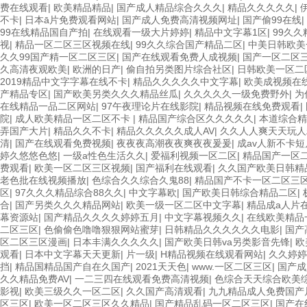
费在线观看
|
欧美精品精品
|
国产成人精品综合久久久
|
精品久久久久久
|
不卡
|
日本ā片免费观看网站
|
国产成人免费高清视频网址
|
国产偷99在线
|
99在线精品国自产拍
|
在线观看一级大片婷婷
|
精品中文字幕1区
|
99久久
视
|
精品一区二区三区视频在线
|
99久久综合国产精品二区
|
中美日韩欧美
久久99国产精一区二区三区
|
国产在线观看免费人成视频
|
国产一区二区
久高清夜观欧美
|
欧洲的日产
|
偷自拍另类图片综合社区
|
日韩欧美一区二
2019精品中文字字幕在线不卡
|
精品久久久久久中文字幕
|
欧美成视频在
产精品专区
|
国产欧美另类久久久精品丝瓜
|
久久久久久一级免费野外
|
为
在线精品一品二区网站
|
97午夜理论片在线影院
|
精品视频在线免费观看
|
院
|
成人欧美精品一区二区不卡
|
精品国产综合区久久久久久
|
本道综合精
弄国产大片
|
精品久久不卡
|
精品久久久久久成人AV
|
久久人人爽天天玩人
清
|
国产在线观看免费视频
|
夜夜夜高潮夜夜爽夜夜爰爰
|
成av人新不卡短
婷久悠悠色悠
|
一级a性色生活久久
|
爱福利视频一区二区
|
精品国产一区
费观看
|
欧美一区二区三区视频
|
国产福利在线观看
|
久久国产欧美日韩精
老色批在线视频播放
|
色综合久久综合久鬼88
|
精品国产不卡一区二区三
区
|
97久久久精品综合88久久
|
中文字幕欧
|
国产欧美日韩综合精品二区
|
合
|
国产另类久久久精品网站
|
欧美一级一区二区中文字幕
|
精品成a人片
幕资源站
|
国产精品久久久久婷婷五月
|
中文字幕视频久久
|
在线欧美精品
二区三区
|
色偷偷色噜噜狠狠网站蜜芽
|
日韩精品久久久久久久电影
|
国产
区二区三区漫画
|
日本丰满久久久久久
|
国产欧美日韩va另类影音先锋
|
欧
观看
|
日本中文字幕天天更新
|
片一级
|
H精品视频在线观看网站
|
久久婷婷
挡
|
精品国精品国产自在久国产
|
2021天天色
|
www.一区二区三区
|
国产成
久久精品免费AV
|
一二三四在线观看免费高清视频
|
色综合天天综合欧美
影视
|
欧美三级久久一区二区
|
久久国产高清观看
|
九九精品成人免费国产
区三区
|
欧美一区二区三区久久精品
|
国产精品乱码一区二区三区
|
国产在