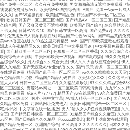
综合免费一区二区
|
久久夜夜免费视频
|
男女啪啪高清无遮挡免费观看
|
精
线观看免费播放AV片
|
欧美综合区自拍综合图
|
A国产
|
免看一级a一片成人
久久久
|
国产69盗摄视频
|
欧美国产精品色
|
精品国产不卡一区二区三区
|
看
|
欧美日韩国产一区二区三区地区
|
国产精品AⅤ一区二区三区
|
国产精
久综合网
|
国产又爽又黄又不遮挡视频
|
欧美国产国产综合
|
综合网站久久
不卡无马
|
日韩AV久久10
|
国产日韩在线一区高清
|
国产免费a∨
|
久久久久
99
|
免费播放成人视频视频在线
|
精品国产性色AV网站
|
国产精品黄的免
美vava香蕉在线
|
久99热这里只有精品
|
avh
|
国产日韩欧美亚欧在线观看
洲成人午夜精品区久久
|
欧美日韩国产中文字幕理论
|
中文字幕免费视
|
国
看
|
国产精欧美一区二区三区
|
色狠狠一区二区三区香蕉
|
久久综合综合久
欧美综合天天影院
|
中美日韩欧美一级视频
|
国产精彩视频
|
99久久免费
品综合88久久
|
男人综合久久综合天堂
|
伊人久久大香线蕉综合网站
|
伊人
区久久精品
|
国产无夜激AV专业知识
|
久久 国产
|
玖玖资源一区二区三区
|
在线观看免费
|
精品国产乱子伦一区二区三区
|
va久久久噜噜噜久久天堂
|
夜色精品国产尤物
|
精品国产精品乱码在线
|
欧美猛色XXXX.
|
久久这里只
道人人αV
|
日韩一区二区三区AV
|
久久精品娱乐领
|
97久久久精品综合88
区二三区图文
|
资源站av网址
|
一区二区欧美日韩高清免费
|
九九99久久
粗又爽免费看
|
成a人片777777
|
精品国产yw在线观看
|
99久久免费国产
区二区三级四区
|
图片小说中文字幕
|
AV成人精品一区二区三区
|
国产AV
久精品专区免费
|
污网站网址免费进入
|
欧美日韩国产综合一区二区三区
|
宅男小说
|
中文字幕在线一区播放
|
男人J进入女人P狂躁视频动态图
|
久久
合页
|
国产精品日韩欧美一区二区三区
|
91精品国产综合久久麻豆
|
久久综
av区免
|
国产日韩综合久久精品
|
色xxxxx欧美老
|
极品丰满白嫩在线观看
|
国产精品免费一区
|
欧洲国产综合
|
91性高湖久久久久久久久
|
日本久久高
人的天堂一区二区视频在线观看
|
99久久免费只有精品国产
|
国产日韩欧