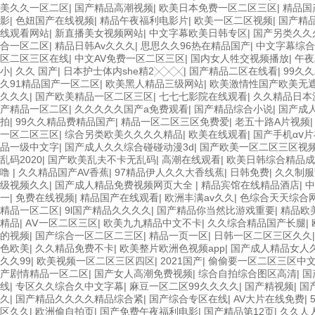
美久久一区二区
|
国产精品高潮视频
|
欧美日本免费一区二区三区
|
精品国
影
|
色妞国产在线视频
|
精品午夜福利电影片
|
欧美一区二区视频
|
国产精
线观看网站
|
新直播美女视频网站
|
中文字幕欧美日韩专区
|
国产另类久久
合一区二区
|
精品日韩Av久久久
|
思思久久96热在精品国产
|
中文字幕综合
区二区三区在线
|
中文AV免费一区二区三区
|
国内女人牲交视频播放
|
午夜
小
|
久久 国产
|
日本护士体内she精2╳╳╳
|
国产精品二区在线看
|
99久
久91精品国产一区二区
|
欧美黑人精品三级网站
|
欧美激情性国产欧美无
久久久
|
国产欧美精品一区二区三区
|
七七七影院在线观看
|
久久精品日本
产精品一区二区
|
久久久久久国产a免费观看
|
国产精品综合小说
|
国产成
拍
|
99久久精品费精品国产
|
精品一区二区三区免费爱
|
老五十路A片视频
一区二区三区
|
综合另类欧美久久久久精品
|
欧美在线观看
|
国产手机αⅴ
品一级中文字
|
国产成人久久综合碰碰动漫3d
|
国产欧美一区二区三区视
乱码2020
|
国产欧美乱夫不卡无乱码
|
高潮在线观看
|
欧美日韩综合精品成
噜
|
久久精品国产AV香蕉
|
97精品伊人久久大香线蕉
|
日韩免费
|
久久制
级视频久久
|
国产成人精品免费视频网页大全
|
精品宾馆在线精品酒店
|
中
一
|
免费在线视频
|
精品国产在线观看
|
欧洲丰满av久久
|
色综合天天综合
精品一区二区
|
9l国产精品久久久久
|
国产精品你当然比游戏重要
|
精品欧
精品
|
AⅤ一区二区三区
|
欧美九九精品中文不卡
|
久久综合精品国产长腿
|
的视频
|
国产综合一区二区二三区
|
精品一页一区
|
日韩一区二区三区久久
色欧美
|
久久精品免费不卡
|
欧美整片欧洲色视频app
|
国产成人精品女人
久久99
|
欧美视频一区二区三区四区
|
2021国产
|
偷偷要一区二区三区中
产剧情精品一区二区
|
国产女人高潮免费视频
|
综合自拍综合图区高清
|
国
线
|
专区久久综合久中文字幕
|
麻豆一区二区99久久久久
|
国产精视频
|
国
久
|
国产精品久久久久精品综合紧
|
国产综合专区在线
|
AV大片在线免费
|
区久久
|
欧洲偷自拍页
|
国产免费午夜福利电影
|
国产精品第12页
|
久久人