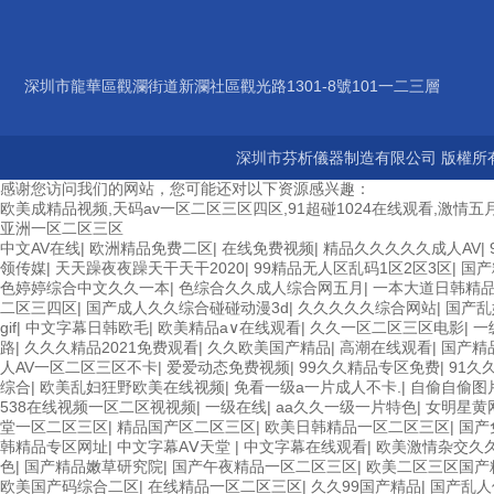
深圳市龍華區觀瀾街道新瀾社區觀光路1301-8號101一二三層
深圳市芬析儀器制造有限公司 版權所有
感谢您访问我们的网站，您可能还对以下资源感兴趣：
欧美成精品视频,天码av一区二区三区四区,91超碰1024在线观看,激情五月
亚洲一区二区三区
中文AV在线
|
欧洲精品免费二区
|
在线免费视频
|
精品久久久久久成人AV
|
领传媒
|
天天躁夜夜躁天干天干2020
|
99精品无人区乱码1区2区3区
|
国产
色婷婷综合中文久久一本
|
色综合久久成人综合网五月
|
一本大道日韩精
二区三四区
|
国产成人久久综合碰碰动漫3d
|
久久久久久综合网站
|
国产乱
gif
|
中文字幕日韩欧毛
|
欧美精品a∨在线观看
|
久久一区二区三区电影
|
一
路
|
久久久精品2021免费观看
|
久久欧美国产精品
|
高潮在线观看
|
国产精
人AV一区二区三区不卡
|
爱爱动态免费视频
|
99久久精品专区免费
|
91久
综合
|
欧美乱妇狂野欧美在线视频
|
免看一级a一片成人不卡.
|
自偷自偷图
538在线视频一区二区视视频
|
一级在线
|
aa久久一级一片特色
|
女明星黄
堂一区二区三区
|
精品国产区二区三区
|
欧美日韩精品一区二区三区
|
国产
韩精品专区网址
|
中文字幕AⅤ天堂
|
中文字幕在线观看
|
欧美激情杂交久
色
|
国产精品嫩草研究院
|
国产午夜精品一区二区三区
|
欧美二区三区国产
欧美国产码综合二区
|
在线精品一区二区三区
|
久久99国产精品
|
国产乱人