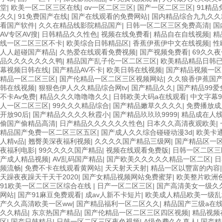
堂
|
欧美一区二区三区在线
|
αv一区二区三区
|
国产一区二区三区
|
91精品
久久
|
91免费国产在线
|
国产在线观看的免费网站
|
国内精品综合九九久久
看国产软件
|
久久在精品线影院精品国产
|
日韩一区二区三区免费高清
|
国
AV专区AV搜
|
日韩精品久久性色
|
视频在线免费看
|
精品自在自线视频
|
精
线一区二区三区不卡
|
欧美综合日韩精品区
|
香蕉伊蕉伊中文在线视频
|
性
人人超碰国产精品
|
久热爱在线观看免费视频
|
国产视频免费看
|
69久久夜
品久久久久久久久鸭
|
精品国产乱子伦一区二区三区
|
欧美精品精品日韩
幕视频日韩在线
|
国产精品AV不卡
|
欧美日韩在线视频
|
国产精品视频一区
精品一区二区三区
|
国产伦精品一区二区三区视频网站
|
久久狼香伊蕉国
韩在线视频
|
狠狠色伊人久久精品综合网tv
|
国产精品久久
|
国产精品99爱
不卡Av免费
|
精品久久久噜噜噜久久
|
日韩欧美大码a在线观看
|
中文字幕9
人一区二区三区
|
99久久久精品综合
|
国产精品嫩草久久久久
|
免费播放成
开放90后
|
国产精品久久久久秋霞小
|
国产精品玖玖玖9999
|
精品成在人线
偷国产偷精品高清
|
日产精品久久久久久久性色
|
日本久久高清夜观欧美
|
精品国产免费一区二区三区五区
|
国产成人久久综合碰碰动漫3d
|
欧美卡
人精v品
|
翘臀美深夜福利视频
|
久久久久国产精品三级网
|
国产精品区一
夜福利电影
|
99久久久久国产精品
|
视频在线观看免费版
|
日韩一区二区
产成人精品视频
|
AV乱码国产精品
|
国产欧美久久久久久精品一区二区
|
日
频流畅
|
免费不卡在线观看黄网站
|
天天射天天射
|
精品一区以豐富的內容
天躁夜夜躁天干天干2020
|
国产女精品视频网站免费蜜芽
|
欧美整片欧洲色
91欧美一区二区三区综合在线
|
日产一区二区三区
|
国产高清美女一级久
网站
|
国产91麻豆免费观看
|
成av人新不卡短片
|
欧美成人精品欧美一级乱
产久久高清欧美一区ww
|
国产精品福利一区二区久久
|
精品国产三级a在
久久精品
|
东京热国产精品
|
国产伦精品一区二区三区四区视频
|
精品视频
区
|
国产日韩精品
|
日韩一区二区三区夜色视频
|
A级免费久久真人
|
国产精