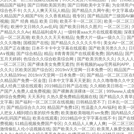
精品国产福利
|
国产日韩欧美国另类
|
国产日韩欧美中文字幕
|
为全球用户
综合色不卡
|
久久人人爽天天玩人精品
|
国产精品久久网午夜
|
中文字幕成
久精品国产久精国产69
|
久久香蕉精品
|
视专区
|
国产精品国产三级国AV
视频
|
国产 经典 精品 欧美 日韩
|
欧美不卡一区二区三区
|
欧美一区二区三
手机
|
欧洲中文日韩久久av乱码
|
国产欧美日韩久久图片
|
一区二区三区
|
产精品久久久Av
|
精品福利成年人
|
一级特黄aaa大片在线观看视频
|
深夜
品一区二区高潮
|
欧美久久久天天有精品
|
免费大片一级a一级久久三
|
国
久久久噜噜
|
国模国产在线
|
国产精品久久久久久久牛牛
|
美女AV一区二
久国产正在播放
|
日本不卡卡中文字幕在线观看
|
国产欧美另类久久久
|
日
A∨视频
|
国产综合精品
|
精品
|
B青青青国产在线观看免费
|
国内精品
|
国产
五月天婷婷
|
色综合久久综合欧美综合网
|
国产欧美另类久久久
|
久久人人
一区二区三区
|
国产裸体美女免费无遮挡
|
所有视频的app宅男福利APP。
久久久
|
区欧美区国产综合区
|
2019nV天堂网一日本免费一区
|
精品国产一
久久精品99re
|
2019nV天堂网一日本免费一区
|
国产精品一区二区三区在
久精品国产免费一区金莲
|
日本中文字幕天天更新
|
久久久噜噜噜久久中
成人经典三级在线观看
|
2019精品日韩产品在线
|
久久精欧美日韩在一二
产国产人免费人成免费视频
|
国产裸舞表演裸体一区二区
|
999www人成
婷综合免费网
|
天天系列
|
久热久爱免费精品视频在线
|
国产精品久久青草
文字幕
|
国产福利一区二区三区在线视频
|
日韩精品受不了
|
日本乱一区二
片
|
国产精品综合久久20
|
精品国产免费1区
|
性温盈久久AV福利
|
欧美一
人把女人桶到喷白浆的软件免费
|
欧美激欧美啪啪片sm免费
|
国内精品久
AV乱码国产精品
|
欧美在线观看
|
2019精品中文字字幕在线不卡
|
国产在
费视频
|
51精品视频免费国产专区
|
久久精品人人爽人人爽
|
一区二区三区
激情偷乱人伦小说视频在线
|
国产欧美久久一区二区
|
欧美黑人换爱交换