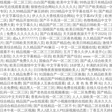
线视频一区二区三区
|
白白国产视频
|
欧美中文字幕
|
99热这里只有精品6
AV无在线观看直播
|
狠狠色综合网站久久久久久久
|
国产日产欧美精品一
专区
|
久久99精品国产麻豆婷婷
|
2019精品中文字字幕在线不卡
|
国产精
|
中文字幕综合久久
|
伊人久久大香线蕉综合网站
|
中文字幕AⅤ天堂
|
欧洲
二区
|
国产精品开放90后
|
国产不卡高清一区二区三区
|
色噜噜精品中文字
免费大黄
|
中文字幕久久
|
精品国产区二区三区
|
国产精品日韩欧美一区二
产
|
久久久噜噜噜久久中文
|
国模国产在线
|
欧美日韩国产免费一区二区三
久
|
免费久久久久久久久
|
国产白浆精品
|
天天躁夜夜躁天干天干2020
|
日
区二区
|
成a人片777777
|
日韩一区二区三区夜色视频
|
久久精品国产AV
片
|
国产日韩欧美另类第八页
|
欧美国产精品色
|
欧美日韩精品精品
|
激情
欧美综合精品
|
久久精品国产AV麻豆～
|
中文一区二区视频在线
|
欧洲国产
观看不卡
|
精品视频一区二区三三区四区
|
五月丁香久久伊人本道开心
|
国
久影院
|
久久中文字幕精品一区四
|
欧美国产国产综合
|
www.一区二区三
月
|
精品国产免费久久久
|
国偷自产AV一区二区三区
|
国产成人综合欧美天
97色
|
欧美日韩激情中文字幕
|
中文字幕专区
|
18岁禁入
|
丰满奶水区码
|
日本丰满久久久久久
|
日日噜噜夜夜狠狠视频欧美人
|
国产免费网站看V片
一区
|
久久精品免费不卡
|
91国偷自产一区二区三区换脸
|
久久精品欧美美
级欧美三级在线观看
|
久久精品国产99精品蜜桃
|
日韩AV精品久久久
|
精品
精品日本免费
|
国产丝雨多人互换在线观看
|
成 人 黄 色 免 费 网 站
|
久久
久在免费线
|
精品黑人一区二区三区
|
网站免费在线观看
|
在线久综合色手
乱码一区二区三区
|
国产老色批在线视频播放
|
一区二区免费视
|
国产精品
2021中文天码字幕
|
香蕉AV在线一区二区三区
|
人人人澡欧美一区二区
|
综合精品
|
精品国产yw在线观看
|
国产小视频你懂的在线欧美
|
高水久久久
品综合精品自拍日韩
|
国产在线精品一区二区不卡
|
国产精品二区在线看
|
日本午夜一区二区视频
|
男人J进入女人P狂躁视频动态图
|
丁香五月天婷