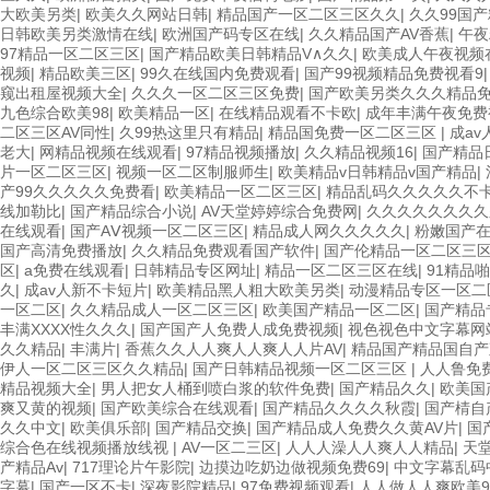
大欧美另类
|
欧美久久网站日韩
|
精品国产一区二区三区久久
|
久久99国
日韩欧美另类激情在线
|
欧洲国产码专区在线
|
久久精品国产AV香蕉
|
午夜
97精品一区二区三区
|
国产精品欧美日韩精品V∧久久
|
欧美成人午夜视频
视频
|
精品欧美三区
|
99久在线国内免费观看
|
国产99视频精品免费视看9
窥出租屋视频大全
|
久久久一区二区三区免费
|
国产欧美另类久久久精品
九色综合欧美98
|
欧美精品一区
|
在线精品观看不卡欧
|
成年丰满午夜免费
二区三区AV同性
|
久99热这里只有精品
|
精品国免费一区二区三区
|
成a
老大
|
网精品视频在线观看
|
97精品视频播放
|
久久精品视频16
|
国产精品
片一区二区三区
|
视频一区二区制服师生
|
欧美精品v日韩精品v国产精品
|
产99久久久久久免费看
|
欧美精品一区二区三区
|
精品乱码久久久久久不
线加勒比
|
国产精品综合小说
|
AV天堂婷婷综合免费网
|
久久久久久久久久
在线观看
|
国产AⅤ视频一区二区三区
|
精品成人网久久久久久
|
粉嫩国产
国产高清免费播放
|
久久精品免费观看国产软件
|
国产伦精品一区二区三
区
|
a免费在线观看
|
日韩精品专区网址
|
精品一区二区三区在线
|
91精品
久
|
成av人新不卡短片
|
欧美精品黑人粗大欧美另类
|
动漫精品专区一区二
一区二区
|
久久精品成人一区二区三区
|
欧美国产精品一区二区
|
国产精品
丰满XXXX性久久久
|
国产国产人免费人成免费视频
|
视色视色中文字幕网
久久精品
|
丰满片
|
香蕉久久人人爽人人爽人人片AV
|
精品国产精品国自产
伊人一区二区三区久久精品
|
国产日韩精品视频一区二区三区
|
人人鲁免
精品视频大全
|
男人把女人桶到喷白浆的软件免费
|
国产精品久久
|
欧美国
爽又黄的视频
|
国产欧美综合在线观看
|
国产精品久久久久秋霞
|
国产棈自
久久中文
|
欧美俱乐部
|
国产精品交换
|
国产精品成人免费久久黄AV片
|
国
综合色在线视频播放线视
|
AV一区二三区
|
人人人澡人人爽人人精品
|
天堂
产精品Av
|
717理论片午影院
|
边摸边吃奶边做视频免费69
|
中文字幕乱码
字幕
|
国产一区不卡
|
深夜影院精品
|
97免费视频观看
|
人人做人人爽欧美9