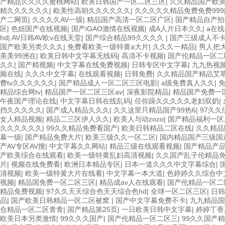
产精品久久久久蜜桃网站
|
欧美日韩国产一区二区三区
|
久久精品国产欧
精久久久久久久
|
欧美性高朝久久久久久久
|
久久久久久精品免费免费999
产二网页
|
久久久久AV一级
|
精品国产高清一区二区广区
|
国产精品自产拍
区
|
色妞国产在线视频
|
国产iGAO激情在线视频
|
成A人片日本久久
|
a在
hd
|
AV日韩AV欧v在线天堂
|
国产综合精品99久久久久
|
国产三级成人不
国产欧美另类久久久
|
免费看欧美一级特黄a大片
|
久久久一精品
|
男人把大
美美99洲在
|
欧美日韩中文字幕无线码
|
高清不卡视频
|
国产伦精品一区二
久久
|
国产精视频
|
中文字幕在线免费视频
|
日韩专区中文字幕
|
九九热视
频在线
|
久久久中文字幕
|
在线观看视频
|
日韩免费
|
久久精品国产精品艾
费tv久久久久久久
|
国产精品成人一区二区三区电影
|
a级免费真人久久
|
精品综合网tv
|
精品国产一区二区三区av
|
深夜影院精品
|
精品国产免费一
午夜国产理论在线
|
中文字幕日韩在线乱码
|
任你躁久久久久久老妇双奶
|
挡久久久久久
|
国产成人精品久久久
|
久久这里只精品国产99热6
|
97久
女人精品视频
|
精品二三区伊人久久
|
欧美人与动zozo
|
国产精品福利一
久久久久久久
|
99久久精品免费看国产
|
欧美日韩精品二区在线
|
久久精品
幕一级
|
国产精品免费大片
|
欧美三级久久一区二区
|
国内精品国产三级国
产AV专区AV搜
|
中文字幕久久网站
|
精品三级在线观看视频
|
国产精品产
产欧美综合在线观看
|
欧美一级特黄乱妇高清视频
|
久久国产乱子伦精品
片
|
视频在线免费看
|
欧洲日本精品专区
|
日本一道久久久中文字幕综合
|
清视频
|
欧美一级特黄大片在线看
|
中文字幕一本大道
|
色婷婷久久综合中
视频
|
精品国免费一区二区三区
|
精品成av人在线观看
|
国产伦精品一区二
精品免费视频
|
97久久天天综合色天天综合色hd
|
全球一区二区三区
|
日韩
品
|
国产欧美日韩精品一区二区被窝
|
国产中文字幕免费不卡
|
九九精品国
合精品一区二区青青
|
国产精品第25页
|
一日欧美日韩中文字幕
|
婷婷丁香
欧美日本另类激情
|
99久久久国产
|
国产伦精品一区二区三
|
99久久国产