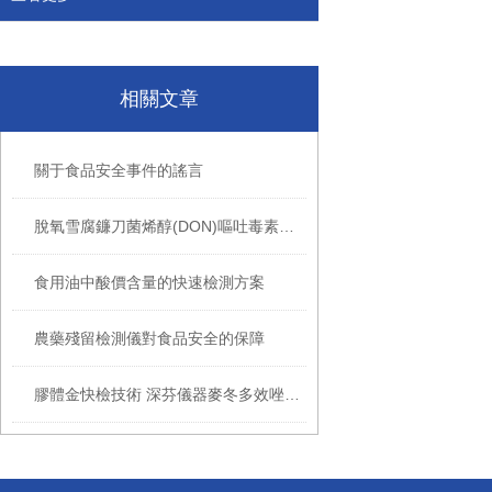
相關文章
關于食品安全事件的謠言
脫氧雪腐鐮刀菌烯醇(DON)嘔吐毒素解讀及檢測方法
食用油中酸價含量的快速檢測方案
農藥殘留檢測儀對食品安全的保障
膠體金快檢技術 深芬儀器麥冬多效唑中藥材檢測卡