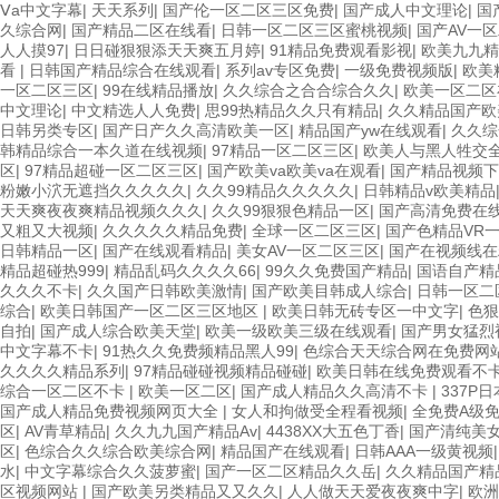
Ⅴa中文字幕
|
天天系列
|
国产伦一区二区三区免费
|
国产成人中文理论
|
国
久综合网
|
国产精品二区在线看
|
日韩一区二区三区蜜桃视频
|
国产AV一
人人摸97
|
日日碰狠狠添天天爽五月婷
|
91精品免费观看影视
|
欧美九九精
看
|
日韩国产精品综合在线观看
|
系列av专区免费
|
一级免费视频版
|
欧美
一区二区三区
|
99在线精品播放
|
久久综合之合合综合久久
|
欧美一区二区
中文理论
|
中文精选人人免费
|
思99热精品久久只有精品
|
久久精品国产欧
日韩另类专区
|
国产日产久久高清欧美一区
|
精品国产yw在线观看
|
久久综
韩精品综合一本久道在线视频
|
97精品一区二区三区
|
欧美人与黑人牲交
区
|
97精品超碰一区二区三区
|
国产欧美va欧美va在观看
|
国产精品视频下
粉嫩小泬无遮挡久久久久久
|
久久99精品久久久久久
|
日韩精品v欧美精品
天天爽夜夜爽精品视频久久久
|
久久99狠狠色精品一区
|
国产高清免费在
又粗又大视频
|
久久久久久精品免费
|
全球一区二区三区
|
国产色精品VR
日韩精品一区
|
国产在线观看精品
|
美女AV一区二区三区
|
国产在视频线在
精品超碰热999
|
精品乱码久久久久66
|
99久久免费国产精品
|
国语自产精
久久久不卡
|
久久国产日韩欧美激情
|
国产欧美目韩成人综合
|
日韩一区二
综合
|
欧美日韩国产一区二区三区地区
|
欧美日韩无砖专区一中文字
|
色
自拍
|
国产成人综合欧美天堂
|
欧美一级欧美三级在线观看
|
国产男女猛烈
中文字幕不卡
|
91热久久免费频精品黑人99
|
色综合天天综合网在免费网
久久久久精品系列
|
97精品碰碰视频精品碰碰
|
欧美日韩在线免费观看不
综合一区二区不卡
|
欧美一区二区
|
国产成人精品久久高清不卡
|
337P
国产成人精品免费视频网页大全
|
女人和拘做受全程看视频
|
全免费A级
区
|
AV青草精品
|
久久九九国产精品Av
|
4438XX大五色丁香
|
国产清纯美
区
|
色综合久久综合欧美综合网
|
精品国产在线观看
|
日韩AAA一级黄视频
水
|
中文字幕综合久久菠萝蜜
|
国产一区二区精品久久岳
|
久久精品国产精
区视频网站
|
国产欧美另类精品又又久久
|
人人做天天爱夜夜爽中字
|
欧洲