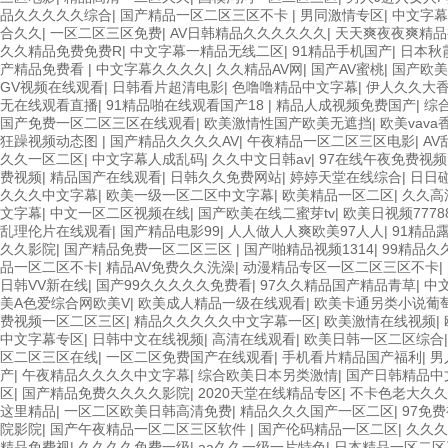
品久久久久久综合
|
国产精品一区二区三区不卡
|
男同激情专区
|
中文字幕
合久久
|
一区二区三区免费
|
AV日韩精品久久久久久久
|
天天爽夜夜爽精品
久久精品免费免费R
|
中文字幕一精品无线二区
|
91精品手机国产
|
日本秋
产精品免费看
|
中文字幕久久久久
|
久久精品AV网
|
国产AV蜜桃
|
国产欧美
GV视频在线观看
|
日韩看片超清电影
|
色噜噜精品中文字幕
|
伊人久久大
无在线观看直播
|
91精品啪在线观看国产18
|
精品人成视频免费国产
|
综
国产免费一区二区三区在线观看
|
欧美激情性国产欧美无遮挡
|
欧美vav
狂躁视频动态图
|
国产精品久久久久AV
|
午夜精品一区二区三区电影
|
A
久久一区二区
|
中文字幕人成乱码
|
久久中文日韩av
|
97在线午夜免费视频
费视频
|
精品国产在线观看
|
日韩久久免费网站
|
婷婷天堂在线综合
|
日日
久久久中文字幕
|
欧美一级一区二区中文字幕
|
欧美精品一区二区
|
久久高
文字幕
|
中文一区二区视频在线
|
国产欧美在线二蜜芽tv
|
欧美日视频7778
乱理伦片在线观看
|
国产精品电影99
|
人人做人人爽欧美97人人
|
91精品
久久影院
|
国产精品免费一区二区三区
|
国产啪精品视频1314
|
99精品久
品一区二区不卡
|
精品AV免费久久洗澡
|
动漫精品专区一区二区三区不卡
|
日韩VV新在线
|
国产99久久久久久免费看
|
97久久精品国产精品青草
|
中
美A色爱综合网欧美V
|
欧美成人精品一级在线观看
|
欧美卡通另类小说葡
费视频一区二区三区
|
精品久久久久久中文字幕一区
|
欧美激情在线视频
|
中文字幕专区
|
日韩中文在线视频
|
高清在线观看
|
欧美日韩一区二区综合
区二区三区在线
|
一区二区免费国产在线观看
|
手机看片精品国产福利
|
男
产
|
午夜精品久久久久中文字幕
|
综合欧美日本另类激情
|
国产日韩精品中
区
|
国产精品免费久久久久影院
|
2020天堂在线精品专区
|
不卡色老大久久
这里精品
|
一区二区欧美日韩高清免费
|
精品久久久国产一区二区
|
97免
院影院
|
国产午夜精品一区二区三区软件
|
国产伦码精品一区二区
|
久久久
精品免费视
|
久久久久免费一级
|
aa久久一级一片特色
|
日本精品一区二区