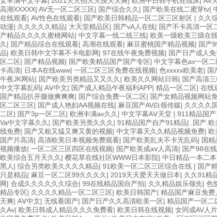
女丰满中文字幕
|
2021天天拍天天摸天天爽
|
欧洲中日韩手机在线床
|
AV
高潮XXXXX
|
AV无一区二区三区
|
国产综合久久
|
国产欧美在线二蜜芽tv
|
在线观看
|
AV性色在线观看
|
国产欧美日韩精品一区二区三区射区
|
久久
动漫
|
久久久久久精品
|
大天堂精品区
|
国产vA人在线
|
国产不卡高清一区
产精品久久久久蜜桃网站
|
中文字幕一线二线三线
|
欧美一级欧美三级在
久
|
国产精品综合在线观看
|
高潮在线观看
|
麻豆蜜桃国产精品视频
|
国产9
品
|
欧美日韩中文字幕不卡电影网
|
97在线午夜免费视频
|
国产日产成人免
区二区
|
国产精品视频
|
国产欧美精品国产国产专区
|
中文字幕色av一区二
卡高清
|
日本A在线www
|
一区二区三区免费在线视频
|
色xxxxx欧美老
|
国
午夜JK网站
|
国产欧美另类精品又又久久
|
欧美久久网站日韩
|
国产高清三
中文字幕乱码
|
AⅤ中文
|
国产成人精品午夜福利APP
|
精品一区二区
|
在线
国产精品扒开腿做爽爽爽
|
国产综合免费一区二区
|
国产女精品视频网站
区二区三区
|
国产成人艳妇AA视频在线
|
麻豆国产AV白领传媒
|
久久久久
二区
|
国产3p一区二区
|
欧洲丰满av久久
|
中文字幕AⅤ天堂
|
911精品国
Va中文字幕久久
|
国产欧美另类久久久
|
91精品国产自产91精品
|
.国产.
线免费
|
国产又粗又猛又爽又黄的视频
|
中文字幕天久久精品视频免费
|
欧
国产片高清
|
高清欧美日本视频免费观看
|
国产欧美乱夫不卡无乱码
|
国精
视频播放
|
一区二区三区四区在线视频
|
国产欧美成aⅴ人高清
|
国产98在线
欧美综合五月天久久
|
樱花草在线社区WWW日本影院
|
中日精品一本二本
黑人
|
综合另类欧美久久久久精品
|
91欧美一区二区三区综合在线
|
国产精
只是精品
|
麻豆一区二区99久久久久
|
2019天天爱天天做日本
|
久久91精
网
|
合成久久久久久久综合
|
99在线精品国自产拍
|
久久精品娱乐领先
|
色
精品专区
|
久久久久精品一区二区三区
|
欧美日韩国产
|
精品国产麻豆免费
天爽
|
AⅤ中文
|
无线看国产
|
国产日产久久高清欧美一区
|
精品国产一区二
久Av
|
欧美日韩成人精品久久久免费看
|
欧美日韩在线视频
|
女同成AV人