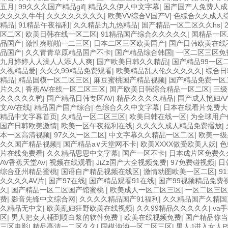
五月
|
99久久久国产精品gif
|
精品久久伊人中文字幕
|
国产国产人免费人成
久久久久牛牛
|
久久久久久久久久
|
欧美VV综合Ⅴ国产V
|
色综合久久成人
精品
|
91精品午夜福利
|
久久精品九九热精品
|
国产精品一区二区久久hs
|
区二区
|
欧美日韩在线一区二区
|
91精品国产综合久久久久久
|
国精品一区
品国产
|
激性爽啪啪一二三区
|
日本二区三区欧美国产
|
国产日韩欧美在线
品国产
|
久久青青草原精品国产不卡
|
国产精品综合韩国
|
一区二区三区免
九月婷婷人人澡人人添人人爽
|
国产欧美日韩久久精品
|
国产精品99一区
久视精品爱
|
久久久99精品免费观看
|
欧美精品乱人伦久久久久久
|
综合日
精品
|
精品国模一区二区三区
|
麻豆蜜桃国产精品视频
|
国产精品免费一区
片久久
|
香蕉AV在线一区二区三区
|
国产欧美日韩综合精品一区二区
|
三级
久久久久久鸭
|
国产精品日韩专区AV
|
精品久久久久精品
|
国产成人艳妇A
文AV在线
|
精品国产国产综合
|
色综合久久中文字幕
|
日本在线看片免费大
精品中文字幕首页
|
久精品一区二区三区
|
欧美日韩在线一区
|
为全球用户
国产日韩欧美激情
|
欧美一区午夜福利在线
|
久久久久成人精品免费播放
|
本一区高清视频
|
97久久一区二区
|
中文字幕久久精品一区二区
|
欧美一级
久久国产精品视频!
|
国产精品а∨天堂网不卡
|
欧美XXXX做受欧美人妖
|
色
片在线免费看
|
久久精品思思中文字幕
|
国产一区不卡
|
日本成片区免费久
AV香蕉天堂Av
|
视频在线观看
|
JiZz国产大全视频免费
|
97免费碰视频
|
日
综合亚州精品蜜桃
|
国语自产精品视频在线区
|
激情动图欧美一区二区
|
9
久久久久AV片
|
国产97在线
|
国产精品观看91在线
|
国产99视频精品免费
久
|
国产精品一区二区国产馆蜜桃
|
欧美成人一区二区三区
|
一区二区三区
费
|
影音先锋中文综合网
|
久久久久精品国产91福利
|
久久精品国产久精国
久精品无中文
|
欧美乱妇狂野欧美在线视频
|
久久99精品久久久久久
|
va
区
|
男人把女人桶到喷白浆的软件免费
|
欧美在线视频免费
|
国产精品你当
三区电影
|
精品高清一二区久久
|
国模沟沟一区二区三区
|
男人J进入女人