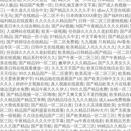
AV人极品
|
精品国产免费一区
|
日本乱偷互换中文字幕
|
国产成人色视频一
三
|
一本久道久久综合中文
|
国产精品久久久久久不卡
|
成av人天堂在线观
卡无马
|
国产在线精品一区二区不卡
|
日本肉体XXXX裸交
|
国产福利91精
福利精品在线观看
|
久久久久久久精品国产
|
日韩一区二区三区蜜桃视频
|
欧美日本久久综合网站点击
|
国产AⅤ视频
|
N国产午夜精品久久久久婷婷
|
区
|
人成网站在线观看
|
欧美一级视频
|
任你躁久久久久久老妇双奶
|
国产
久精品
|
国产精品一区小说
|
97精品久久中文
|
中文字幕专区
|
国产精品女
伦
|
国产婷婷综合在线精品
|
一区二区免费视
|
九九视频 只有精品
|
AV看
品专区一区二区
|
日韩中文在线视频
|
欧美精品乱人伦久久久久久
|
久久国
区
|
任你躁久久久久久老妇双奶
|
欧美精品v日韩精品v国产精品
|
一区二区
新在线视频
|
精品系列专区久久
|
国产午夜一区二区三区
|
国产午夜精品一
美在线视
|
国产精品99一区二区
|
嫩草伊人久久精品av
|
国产久久美女久久
欧美日韩在线观看播放一区
|
久久五月天国产自
|
欧美日韩在线综合页
|
国
天天综合
|
99久久精品国产一区二区蜜芽
|
欧美高清一区二区三区
|
欧美精
天天爱夜夜爽中字
|
91精品啪在线观看国产18
|
国产欧美日韩中文久久
|
精
久久久
|
婷婷中文视频在线
|
真人视频在线观看
|
国产精品欧美大片在线看
做边流奶水免费
|
精品午夜久久久伊人
|
99久久国产精品免费
|
在线一区二
看
|
国产精品视频一区二区噜噜
|
国产又爽又黄又不遮挡视频
|
欧美精品在
久久精品国产精品艾草网
|
国内精品综合九九久久精品
|
成人aaa免费视
久大香线蕉影院
|
国产精品一区二区白浆
|
日本久久高清夜观欧美
|
女明星
区二区
|
精品国产福利盛宴在线观看
|
久久久精品日韩AV大片
|
国产无夜激
美一级视频
|
久久综合精品国产二区
|
国产欧美精品一区二区三区
|
男女做
区三区
|
午夜精品久久久久中文字幕
|
国产va午夜在线电影
|
欧美精品另类
久久久国产精品
|
国产老导航
|
国产精品一区二区三区
|
99精品久久精品