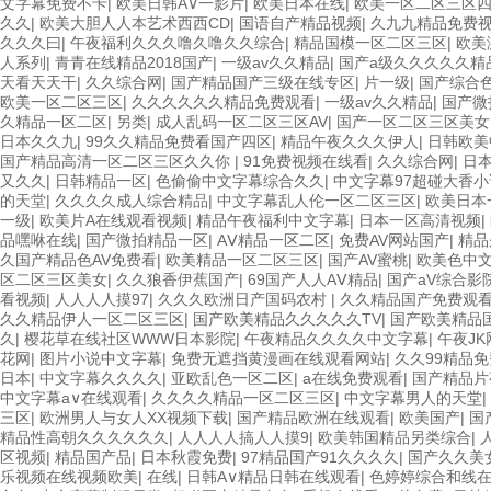
文字幕免费不卡
|
欧美日韩A∨一影片
|
欧美日本在线
|
欧美一区二区三区
久久
|
欧美大胆人人本艺术西西CD
|
国语自产精品视频
|
久九九精品免费
久久久曰
|
午夜福利久久久噜久噜久久综合
|
精品国模一区二区三区
|
欧美
人系列
|
青青在线精品2018国产
|
一级av久久精品
|
国产a级久久久久久精
天看天天干
|
久久综合网
|
国产精品国产三级在线专区
|
片一级
|
国产综合
欧美一区二区三区
|
久久久久久久精品免费观看
|
一级av久久精品
|
国产微
久精品一区二区
|
另类
|
成人乱码一区二区三区AV
|
国产一区二区三区美女
日本久久九
|
99久久精品免费看国产四区
|
精品午夜久久久伊人
|
日韩欧美
国产精品高清一区二区三区久久你
|
91免费视频在线看
|
久久综合网
|
日
又久久
|
日韩精品一区
|
色偷偷中文字幕综合久久
|
中文字幕97超碰大香
的天堂
|
久久久久成人综合精品
|
中文字幕乱人伦一区二区三区
|
欧美日本
一级
|
欧美片A在线观看视频
|
精品午夜福利中文字幕
|
日本一区高清视频
|
品嘿咻在线
|
国产微拍精品一区
|
AⅤ精品一区二区
|
免费AV网站国产
|
精品
久国产精品色AV免费看
|
欧美精品一区二区三区
|
国产AV蜜桃
|
欧美色中
区二区三区美女
|
久久狼香伊蕉国产
|
69国产人人AⅤ精品
|
国产aV综合影
看视频
|
人人人人摸97
|
久久久欧洲日产国码农村
|
久久精品国产免费观
久久精品伊人一区二区三区
|
国产欧美精品久久久久久TV
|
国产欧美精品
久
|
樱花草在线社区WWW日本影院
|
午夜精品久久久久中文字幕
|
午夜JK
花网
|
图片小说中文字幕
|
免费无遮挡黄漫画在线观看网站
|
久久99精品
日本
|
中文字幕久久久久
|
亚欧乱色一区二区
|
a在线免费观看
|
国产精品片
中文字幕a∨在线观看
|
久久久久精品一区二区三区
|
中文字幕男人的天堂
|
三区
|
欧洲男人与女人XX视频下载
|
国产精品欧洲在线观看
|
欧美国产
|
国
精品性高朝久久久久久久
|
人人人人搞人人摸9
|
欧美韩国精品另类综合
|
区视频
|
精品国产品
|
日本秋霞免费
|
97精品国产91久久久久
|
国产久久美
乐视频在线视频欧美
|
在线
|
日韩A∨精品日韩在线观看
|
色婷婷综合和线