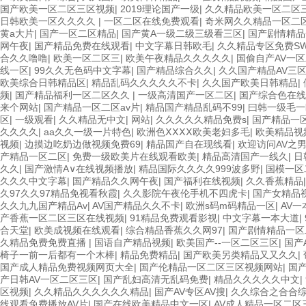
国产欧美一区二区三区视频
|
2019理论国产一级
|
久久精品欧美一区二区
日韩欧美一区久久久久
|
一区二区在线免费观看
|
奇米网久久精品一区二
黄a大片
|
国产一区二区精品
|
国产黄A一级二级三级看三区
|
国产剧情精品
网午夜
|
国产精品免费在线观看
|
中文字幕日韩欧毛
|
久久精品专区免费SW
合久久噜噜
|
欧美一区二区三
|
欧美午夜精品久久久久久
|
国偷自产AV一
线一区
|
99久久无色码中文字幕
|
国产精品综合久久
|
久久国产精品AV三
欧美综合日韩精品区
|
精品乱码久久久久久不卡
|
久久国产欧美日韩精品
|
频
|
国产精品福利一区二区久久
|
一级高清国产一区二区
|
国产综合色在
来个网站
|
国产精品一区二区av片
|
精品国产精品乱码不99
|
曰韩一级毛一
区
|
一级观看
|
久久精品无中文
|
网站
|
久久久久久精品免费s
|
国产精品一
久久久久
|
aa久久一级一片特色
|
欧洲色ⅩⅩⅩⅩ欧美老妇多毛
|
欧美精品视
视频
|
边摸边吃奶边做视频免费69
|
精品国产自在现线看
|
欢迎访问AV之
产精品一区二区
|
免费一级欧美片在线观看欧美
|
精品高清国产一线久
|
日
久久
|
国产激情A∨在线视频播放
|
精品国际久久久久999波多野
|
国模一区
久久久中文字幕
|
国产精品久久网午夜
|
国产福利在线视频
|
久久香蕉精品
久97久久97精品免视看秋霞
|
久久影院午夜伦手机不四虎卡
|
国产女精品
久久九九国产精品Av
|
AV国产精品久久不卡
|
欧洲s码m码精品一区
|
AV
产香蕉一区二区三区在线视频
|
91精品免费观看影视
|
中文字幕一本大道
|
合天堂
|
欧美成视频在线观看
|
综合精品香蕉久久网97
|
国产剧情精品一区
久精品免费免费直播
|
国语自产精品视频
|
欧美国产--一区二区三区
|
国产
椅子一前一后都有一个木棒
|
精品免费精品
|
国产欧美另类精品又又久久
|
国产成人精品免费视频网页大全
|
国产伦精品一区二区三区视频网站
|
国
产日韩AV一区二区三区
|
国产乱妇高清无乱码免费
|
精品久久久久久中文
|
区视频
|
久久精品久久久久久久精品
|
国产AV专区AV搜
|
久久综合之合合
线观看免费播放AV片
|
国产在线欧美精品中文一区
|
AV成人精品一区二区