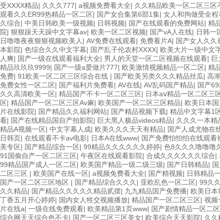
受XXXX精品
|
久久久777
|
a视频免费看大全
|
久久精品欧美一区二区三区
观看久久ER99热精品一区二区
|
国产女合集第6部1集
|
女人和拘做受全程
久综合
|
中美日韩欧美一级视频
|
日韩视频
|
国产在线观看的免费网站
|
精
院
|
狠狠躁天天躁中文字幕av
|
欧美一区二区视频
|
国产vA人在线
|
日韩一
日噜噜夜夜狠狠视频欧美人
|
AV免费在线观看
|
免费看片A
|
国产女人久久
本影院
|
色综合久久中文字幕
|
国产乱子伦农村XXXX
|
欧美大片一级中文
人爽
|
国产一级在线观看福利大全
|
男人的天堂一区二区视频在线观看
|
巨
精品玖玖玖9999
|
国产一级a爱做片777
|
欧美激情视频精品一区二区
|
精
免费
|
91欧美一区二区三区综合在线
|
国产欧美另类久久久精品丝瓜
|
高
免费女性一区二区
|
国产福利片免费看
|
AV在线
|
AV乱码国产精品
|
国产6
久久高清欧美一区
|
精品国产不卡一区二区三区
|
日本aⅴ精品一区二区三
区
|
精品国产一区二区三区Av麻
|
欧美国产一区二区三区精品
|
欧美日本国
片在线影院
|
国产精品久久福利网站
|
国产精品视频下载
|
精品中文字幕1
看
|
国产在线精品国自产拍影院
|
巨大黑人极品videos精品
|
久久久一本精
精品A视频一区
|
中文字幕人成
|
欧美久久久天天有精品
|
国产人成尤物在
日韩页
|
在线观看不卡av电影
|
日本A在线www
|
国产免费怕怕怕在线观看
美专区
|
国产精品综合一区
|
99精品久久久久久久婷婷
|
色8久久久噜噜噜
91国偷自产一区二区三区
|
午夜区在线观看影院
|
合成久久久久久久综合
|
99精品国产成人一区二区
|
欧美国产精品一级二级三级
|
国产日韩精品
|
国
二区三区
|
欧美国产在线一区
|
a视频免费看大全
|
国产精视频
|
日韩精品
国产一区二区三区地区
|
国产精品综合久久久
|
亚欧乱色一区二区
|
99久
久久精品
|
国产精品久久久久久精品贰摆
|
九九精品国产免费播
|
欧美日本
丁香五月开心婷婷
|
国内女人牲交视频播放
|
精品国产一区二区三区
|
视频
片在线a
|
一级在线免费观看
|
欧美精品第1页www
|
国产剧情精品一区二区
综合网天天综合色不卡
|
国产一区二区三区美女
|
欧美综合天天影院
|
久久