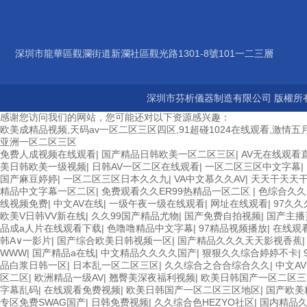
深圳市龍華區觀瀾街道新瀾社區觀光路1301-8號101一二三層
深圳市芬析儀器制造有限公司 版權所有
感谢您访问我们的网站，您可能还对以下资源感兴趣：
欧美成精品视频,天码av一区二区三区四区,91超碰1024在线观看,激情五月
亚洲一区二区三区
免费人成视频在线观看
|
国产精品日韩欧美一区二区三区
|
AV无在线观看
美日韩欧美一级视频
|
日韩AV一区二区在线观看
|
一区二区三区中文字幕
|
国产麻豆婷婷
|
一区二区三区日本久久九
|
VA中文慕久久AV
|
天天干天天
精品中文字幕一区二区
|
免费观看久久ER99热精品一区二区
|
色综合久久
线视频免费
|
中文AV在线
|
一级午夜一级在线观看
|
网址在线观看
|
97久久
欧美V日韩VV新在线
|
久久99国产精品尤物
|
国产免费自拍视频
|
国产主播
品成a人片在线观看下载
|
色噜噜精品中文字幕
|
97精品视频播放
|
在线观
韩A∨一影片
|
国产综合欧美日韩视频一区
|
国产精品久久久天天影视香蕉
WWW
|
国产精品a在线
|
中文精品久久久久国产
|
狠狠久久综合婷婷不卡
|
品白浆日韩一区
|
日本乱一区二区三区
|
久久综合之合合综合久久
|
中文A
区二区
|
欧洲精品一级AV
|
翘臀美深夜福利视频
|
欧美日韩国产一区二区三
字幕乱码
|
在线观看免费视频
|
欧美日韩国产一区二区三区地区
|
国产欧美
专区免费SWAG国产
|
日韩免费视频
|
久久综合色HEZYO社区
|
国内精品