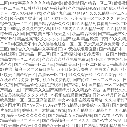
二区
|
中文字幕久久久久久精品欧美
|
欧美激情国产精品一区二区
|
欧美激
一区二区三区日韩精品
|
国产午夜福利
|
久久精品视频a99
|
国产成人精品
男人与女人XX视频下载
|
久久综合九色综合狠狠97
|
久久久精品一区二区
久久
|
欧美v国产蜜芽TV
|
日产2021三区
|
欧美激情一区二区久久久
|
色综
综合视频一区二区
|
国产精品综合久久久
|
99久久精品免费看国产一区二
3D
|
999精品久久久中文字幕
|
91精品国内久久久久精品一本
|
久久精品国
综合精品女同
|
国产欧美日韩在线天堂区
|
极品精品不卡
|
国产精品嫩草久
产99热6
|
精品性高朝久久久久久久
|
国产 经典 精品 欧美 日韩
|
99久久
日本和韩国免费不卡
|
久久噜噜色综合一区二区
|
又大又粗又爽免费看
|
久
三区
|
色综合久久精品中文字幕首页
|
AV无在线观看直播
|
国产精品日本一
在线观看
|
日韩精品一区二区
|
国产无遮挡吃胸膜奶免费看
|
一级国产性做
精品女同一区二区久久
|
久久久久久精品免费免费ai
|
97色国产婷婷综合
幕久久
|
国产伦精品一区二区三
|
精品欧美三区
|
一区二区欧美日韩高清免
99在线
|
福利一区二区每日更新
|
欧美日韩综合俺去了
|
白白国产视频
|
精
区欧美区国产综合区
|
高清av一区二区
|
91久久综合精品久久久综合
|
精品
在线看AV片免费
|
日韩手机在线免费视频
|
国产伦精品一区二区三区女
|
日
区免费
|
国产精品偷伦视频免费观看
|
国产不乱1区
|
国产精品一区二区国
产精品一区
|
日韩欧美久久国产高清精品
|
久久精品Av四区
|
国产精品久久
综合另类欧美久久久久精品
|
99视频在线观看免费的
|
日韩A∨精品日韩在
欧美激情一区二区三区高清视频
|
中文AV电影在线观看网站
|
久久制服乱
综合图片区
|
国产VV天堂
|
99re这里只有精品6
|
欧美成年人视频
|
国产欧
片在线观看
|
婷婷五月天激情综合影院
|
99国产精品国产精品九九
|
国产精
虎
|
精品三级久久久久久久
|
国产精品老女人精品视频
|
国产AV专区AV搜
|
精品搭讪一区二区三区
|
国产精品福利一区二区久久
|
国产AV专区AV搜
|
产欧美国日产综合
|
久久国产欧美日韩精品
|
99R在线精品视频
|
精品国产