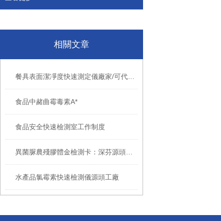
相關文章
餐具表面潔凈度快速測定儀廠家/可代發貼牌
食品中赭曲霉毒素A*
食品安全快速檢測室工作制度
異菌脲農殘膠體金檢測卡：深芬源頭現貨，快速檢測異菌脲殘留
水產品氯霉素快速檢測儀源頭工廠