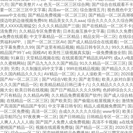
六月
|
国产欧美整片∧v
|
色无一区二区三区综合网
|
国产综合在线观看不
要一区二区三区中文字幕
|
高清av一区二区
|
综合激情五月
|
视色视色中文
www中文在线
|
国产精品免费视频一区二区三区
|
国产精品一区二区高潮
摸边吃奶边做视频免费69
|
精品美女久久久aaa
|
综合久久久久久久综合网
黑人XXXX高潮猛交
|
久久久久精品国产三级
|
国产在线精品一区二区不卡
清免费片
|
久久精品专区免费青青
|
日本乱偷互换中文字幕
|
日韩久久免费
a免费在线观看
|
中文字幕精品一区二区精品
|
精品女同一区二区
|
在线综
男福利APP。
|
国产一区二区三区AV
|
国产成人精品综合在线观看
|
一区二
文字幕免费久久99
|
国产这里有精品视频
|
精品日韩专区久久
|
99久久精
精品国产99丫e6
|
国模AV
|
欧美性三级视频真实版
|
一级免费播放全部
|
国
视频
|
91麻豆
|
天堂精品视频在线
|
在线观看国产精品乱码APP
|
成a人v电
久久蜜桃网站
|
国产品九九久久久国产精品
|
91久久精品一区二区三区
|
国
大胆
|
另类
|
久久制服乱码中文字幕
|
99R在线精品视频
|
国产精品久久久
久久国内精品久久久久
|
AⅤ精品一区二区
|
人人人澡欧美一区二区
|
202
国产AV一区二区三区
|
国产V综合V欧美大
|
国产老导航
|
欧美人妖对白新
久久久国产精品一区
|
欧美精品精品日韩已满十八
|
久久精品久久久久久
频大全
|
欧美日韩在线视频
|
国产日产精品久久久久快鸭
|
色婷婷综合久久
产只有精品
|
久久精品AV网
|
久久精品免费观看国产软件
|
国产成人综合精
频
|
在线精品一区二区三区
|
国产欧美页
|
国产偷窥出租屋视频大全
|
激情
产高清国产精品国产专区
|
中文字幕日韩专区
|
精品人成视频免费国产
|
国
一区二区免费视
|
高清一区二区
|
合成久久久久久久综合
|
www专区
|
欧美
品导航凹凸
|
97夜夜爽一区二区
|
国产日韩精品
|
日韩精品专区一区二区
|
人爽人人入人人插
|
国产国产人免费人成免费视频
|
高清不卡视频
|
a在线
蜜桃国产精品一区
|
视频在线观看免费版
|
国产精品一区二区页
|
2020天
二区
|
综合av一区二区
|
国产99视频精品免费播放
|
精品一区以豐富的內容