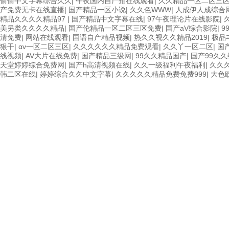
偷偷中文字幕综合久久
|
午夜国内自产拍在线观看
|
久久精品一区二区三
产免费无卡在线直播
|
国产精品一区小说
|
久久色WWW
|
人成伊人成综合
精品久久久久精品97
|
国产精品中文字幕在线
|
97午夜理论片在线影院
|
美另类久久久久精品
|
国产伦精品一区二区三区免费
|
国产aV综合影院
|
9
清免费
|
网站在线观看
|
国语自产精品视频
|
热久久视久久精品2019
|
极品
狠干
|
αv一区二区三区
|
久久久久久久精品免费观看
|
久久丫一区二区
|
国
线视频
|
AV大片在线免费
|
国产精品三级网
|
99久久精品国产
|
国产99久
天堂婷婷综合免费网
|
国产h高清视频在线
|
久久一级福利午夜福利
|
久久
韩二区在线
|
婷婷综合久久中文字幕
|
久久久久久精品免费免费999
|
大色欧