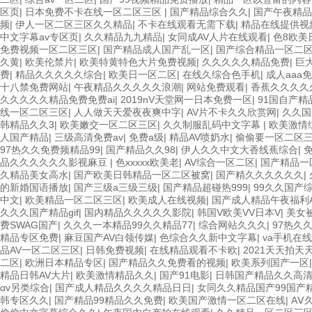
区页
|
日本免费不卡在线一区二区三区
|
国产精品综合久久
|
国产午夜精品
频
|
伊人一区二区三区久久精品
|
不卡在线观看无需下载
|
精品在线提供视
中文字幕av专区页
|
久久精品九九精品
|
女同成AV人片在线观看
|
色8欧美
免费视频一区二区三区
|
国产精品成人国产乱一区
|
国产综合精品一区二
久黄
|
欧美伦禁片
|
欧美特黄特色大片免费视频
|
久久久久久精品免费
|
巨大
费
|
精品久久久久久综合
|
欧美日一区二区
|
在线久综合色手机
|
成人aaa
十八禁免费网站
|
午夜精品久久久久久浪潮
|
网站免费观看
|
香蕉久久久久
久久久久久精品免费免费ai
|
2019nV天堂网一日本免费一区
|
91国自产
线一区二区三区
|
人人做天天爱夜夜爽中字
|
AV片不卡久久欣赏网
|
久久国
韩精品久久3
|
欧美嫩交一区二区三区
|
久久制服乱码中文字幕
|
欧美激情
人国产精品
|
三级高清免费av
|
免费a级
|
精品AV喷奶水
|
偷偷要一区二区
97热久久免费频精品99
|
国产精品久久98
|
伊人久久中文大香线蕉综合
|
品久久久久久久影视麻豆
|
色xxxxx欧美老
|
AV综合一区二区
|
国产精品一
久精品美女高水
|
国产欧美日韩精品一区二区被窝
|
国产精久久久久久久
|
的新婚国语播放
|
国产三级a三级三级
|
国产精品超碰热999
|
99久久国产
中文
|
欧美精品一区二区三区
|
欧美成人在线视频
|
国产成人精品午夜福利A
久久久国产精品gif
|
国内精品久久久久久影院
|
韩国V欧美VV日本V
|
美女
费SWAG国产
|
久久久一本精品99久久精品77
|
综合网站久久久
|
97热久
精品专区免费
|
麻豆国产AV白领传媒
|
色综合久久新中文字幕
|
va手机在
品AV一区二区三区
|
日韩免费视频
|
在线精品观看不卡欧
|
2021天天拍天
二区
|
欧洲日本精品专区
|
国产精品久久免费看的视频
|
欧美系列国产一区
精品日韩AV大片
|
欧美激情精品久久
|
国产91电影
|
日韩国产精品久久高
αv另类综合
|
国产成人精品久久久久精品日日
|
女同久久精品国产99国产
韩专区久久
|
国产精品99精品久久免费
|
欧美国产激情一区二区在线
|
AⅤ