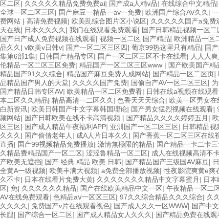
区二区
|
久久久久久精品免费免费ai
|
国产成a人精v品
|
在线综合中文精品
全球一区二区三区
|
国产麻豆一精品一av一免费
|
欧洲国产综合AV久久
|
一
费网站
|
高清免费视频
|
欧美乱综合图片区小说区
|
久久久久久国产a免费
天在线
|
日本久久久久
|
我们在线观看免费观看
|
国产日韩精品视频一区二
国产日产成人免费视频在线观看
|
视频一区二区 国产精品
|
欧洲精品一区
品久久
|
v欧美v日韩v
|
国产一区二区三区四
|
葡京99热这里只有精品
|
国产
集第6部1集
|
日韩国产精品专区
|
国产一区二区三区不卡在线看
|
人人人爽
伦精品一区二区三区免费
|
精品国产一区二区三区www
|
国产欧美国产精
精品国产91久久综合
|
精品国产麻豆免费人成网站
|
国产精品一区二区页
|
品精品国产男人的天堂
|
久久久久国产免费
|
国偷自产AV一区二区三区
|
为
国产精品日韩专区AV
|
欧美精品一区二区免费看
|
日韩在线a视频在线观看
本二区久久精品
|
精品高清一二区久久
|
色香天天天综合
|
欧美一区男女在
白新资讯
|
欧美日韩国产中文字幕韩国理论
|
国产男女猛烈视频在线观看
|
频网站
|
国产日韩欧美在线不卡高清视频
|
国产精品久久久久婷婷五月
|
欧
区三区
|
国产成人精品午夜福利APP
|
亚汌国产一区二区三区
|
日韩精品视
久久久
|
国产偷倩老年人
|
成A人片日本久久
|
国产香蕉一区二区三区在线
直播
|
国产99视频精品免费播放
|
激情無極限的精品
|
国产精品一卡二卡三
久精品费精品国产一区二区
|
涩涩鲁精品一区二区
|
成人在线视频高清不
产欧美无遮挡
|
国产 经典 精品 欧美 日韩
|
国产精品国产三级国AV麻豆
|
全黄A一级视频
|
欧美丰满大视频
|
a免费全部播放视频
|
性夜影院爽黄e爽
久不卡
|
日本在线看片免费大黄
|
久久久久久久久精品中文字幕蜜月
|
日本
区
|
免
|
久久久久久久精品
|
国产在线欧美精品中文一区
|
午夜精品一区二
AV在线免费观看
|
色精品aⅴ一区区三区
|
97久久综合精品久久久综合
|
久
久久久久
|
免费国产v片在线观看视色
|
国产成人久久一区WWW
|
国产中文
长腿
|
国产综合一区二区
|
国产成人精品女人久久久
|
国产精品免费在线观