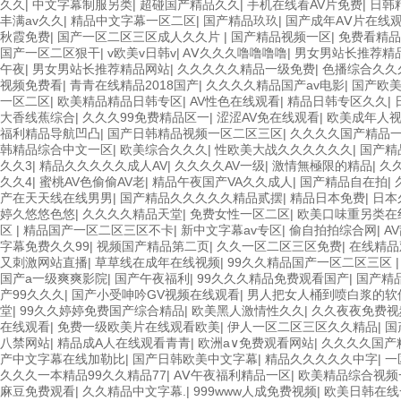
久久
|
中文字幕制服另类
|
超碰国产精品久久
|
手机在线看AV片免费
|
日韩
丰满av久久
|
精品中文字幕一区二区
|
国产精品玖玖
|
国产成年AⅤ片在线
秋霞免费
|
国产一区二区三区成人久久片
|
国产精品视频一区
|
免费看精品
国产一区二区狠干
|
v欧美v日韩v
|
AⅤ久久久噜噜噜噜
|
男女男站长推荐精
午夜
|
男女男站长推荐精品网站
|
久久久久久精品一级免费
|
色播综合久久
视频免费看
|
青青在线精品2018国产
|
久久久久精品国产av电影
|
国产欧
一区二区
|
欧美精品精品日韩专区
|
AV性色在线观看
|
精品日韩专区久久
|
大香线蕉综合
|
久久久99免费精品区一
|
涩涩AV免在线观看
|
欧美成年人
福利精品导航凹凸
|
国产日韩精品视频一区二区三区
|
久久久久国产精品
韩精品综合中文一区
|
欧美综合久久久
|
性欧美大战久久久久久久
|
国产精
久久3
|
精品久久久久久成人AV
|
久久久久AV一级
|
激情無極限的精品
|
久
久久4
|
蜜桃AV色偷偷AV老
|
精品午夜国产VA久久成人
|
国产精品自在拍
|
产在天天线在线男男
|
国产精品久久久久久精品贰摆
|
精品日本免费
|
日本
婷久悠悠色悠
|
久久久久精品天堂
|
免费女性一区二区
|
欧美口味重另类在
区
|
精品国产一区二区三区不卡
|
新中文字幕av专区
|
偷自拍拍综合网
|
A
字幕免费久久99
|
视频国产精品第二页
|
久久一区二区三区免费
|
在线精品
又刺激网站直播
|
草草线在成年在线视频
|
99久久精品国产一区二区三区
国产a一级爽爽影院
|
国产午夜福利
|
99久久久精品免费观看国产
|
国产精
产99久久久
|
国产小受呻吟GV视频在线观看
|
男人把女人桶到喷白浆的软
堂
|
99久久婷婷免费国产综合精品
|
欧美黑人激情性久久
|
久久夜夜免费视
在线观看
|
免费一级欧美片在线观看欧美
|
伊人一区二区三区久久精品
|
国
八禁网站
|
精品成A人在线观看青青
|
欧洲a∨免费观看网站
|
久久久久国产
产中文字幕在线加勒比
|
国产日韩欧美中文字幕
|
精品久久久久久中字
|
一
久久久一本精品99久久精品77
|
AⅤ午夜福利精品一区
|
欧美精品综合视频
麻豆免费观看
|
久久精品中文字幕.
|
999www人成免费视频
|
欧美日韩在线