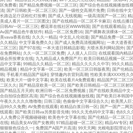
区免费看
|
国产精品免费视频一区二区三区
|
国产综合色在线视频播放线
清
|
国产日韩欧美一区二区三区
|
国产一级牲交高潮片免费
|
日韩在线中文
长路边足疗店粉红灯按摩
|
国产成人无线视频
|
一级高清国产一区二区
|
精
美成人看片一区二三区图文
|
国产在线精品一区二区不卡麻豆
|
在线点播
日韩AV一区二区三区
|
樱花草在线社区WWW韩国
|
国产在线观看精品
|
久
Av国产精品色午夜软件
|
精品一区二区免费16
|
国产裸舞表演裸体一区二
美vava香蕉在线
|
久久久一精品
|
中文乱人伦动漫
|
国产精品免费一区二区
久久精品
|
中文字幕免费久久
|
国产成人免费高清视频网址
|
一本大道香蕉
二区三区
|
国产97在线
|
一本大道日韩精品影视
|
大喷水系列网站国外
|
国
在免费网站
|
久久一区二区三区免费
|
人人摸人人日日
|
在线观看国内精品
级会所按摩女在线
|
九九精品成人免费国产片
|
欧美日韩精品视频一区二
品中文字幕
|
99精品久久精品一区二区
|
精品久久久久久中字
|
99久久精
精品视频
|
精品中文字幕一区二区
|
欧美一区三区日韩版夜黑
|
国产伦精
韩
|
手机看片精品国产福利
|
穿情趣内衣背到高潮
|
性欧美丰满XXXX性久
线
|
欧美大片一级中文字幕
|
欧美在线看片A免费观看
|
精品国产区二区三
二区久久
|
国产精品亚欧美一区二区
|
国产欧美日韩精品一区二区三区射
国产精品五月天婷
|
欧洲日韩一区二区免费视频
|
国产在线欧美精品中文
合自拍综合图区高清
|
国产综合色在线视频播放线视
|
国产欧美日本韩国
午夜久久久久久噜噜噜
|
日韩三级
|
色偷偷中文字幕综合久久
|
欧美黑人巨大
品99久久免费
|
AV免费在线观看
|
欧精品白浆日韩一区
|
国产一国产二网
线观看
|
国产欧美日韩va另类影音先锋
|
99久久无色码中文字幕
|
色8久久
人人免费公开视频碰碰碰
|
欧美色中文字幕在线
|
国产伦精品一区二区三
|
在线
|
精品美女AⅤ国产女教师
|
97精品超碰一区二区三区
|
精品AⅤ专区
|
狠狠狠色综合久一
|
免费国产A国产片高清
|
99天天网
|
光根电影院理论片