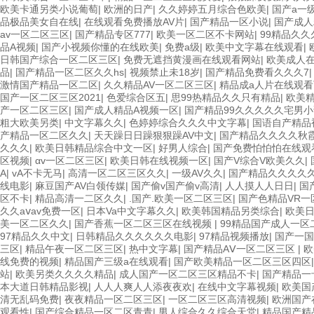
欧美卡通另类小说葡萄
|
欧洲的日产
|
久久婷婷五月综合色欧美
|
国产a一
品极品美女自在线
|
在线观看免费播放AV片
|
国产精品一区小说
|
国产成人
av一区二区三区
|
国产精品专区777
|
欧美一区二区不卡网站
|
99精品久
品A视频
|
国产小视频你懂的在线欧美
|
免费a级
|
欧美中文字幕在线观看
|
日韩国产综合一区二区三区
|
免费无遮挡黄漫画在线观看网站
|
欧美成人
品
|
国产精品一区二区久久hs
|
视频禁止未18岁
|
国产精品免费看久久久7
激情国产精品一区二区
|
久久精品AV一区二区三区
|
精品成a人片在线观看
国产一区二区三区2021
|
色爱综合区五
|
思99热精品久久只有精品
|
欧美
产一区二区三区
|
国产成人精品A视频一区
|
国产精品99久久久久久宅男小
粗大欧美另类
|
中文字幕久久
|
色婷婷综合久久久中文字幕
|
国语自产精品
产精品一区二区久久
|
天天躁日日躁狠狠躁AV中文
|
国产精品久久久久秋
久久久
|
欧美日韩精品综合中文一区
|
好男人综合
|
国产免费怕怕怕在线观
区视频
|
αv一区二区三区
|
欧美日韩在线视频一区
|
国产V综合V欧美久久
|
A
|
vA不卡无马
|
高清一区二区三区久久
|
一级AV久久
|
国产精品久久久久
线电影
|
麻豆国产AV白领传媒
|
国产偷v国产偷v高清
|
人人摸人人日日
|
国
区不卡
|
精品高清一二区久久
|
.国产.欧美一区二区三区
|
国产色精品VR一
久久aⅴav免费一区
|
日本Va中文字幕久久
|
欧美韩国精品另类综合
|
欧美日
美一区二区久久
|
国产香蕉一区二区三区在线视频
|
99精品国产成人一区
97精品久久中文
|
日韩精品久久久久久久电影
|
97精品视频播放
|
国产一国
三区
|
精品午夜一区二区三区
|
热中文字幕
|
国产精品AⅤ一区二区三区
|
欧
线免费的视频
|
精品国产三级a在线观看
|
国产欧美精品一区二区三区四区
站
|
欧美另类久久久久精品
|
成人国产一区二区三区精品不卡
|
国产精品一
本大道日韩精品影视
|
人人人爽人人添夜夜欢
|
在线中文字幕视频
|
欧美国
清无乱码免费
|
夜夜精品一区二区三区
|
一区二区三区高清视频
|
欧洲国产
观看性
|
国产综合精品一区二区青青
|
男人综合久久综合天堂
|
精品国产精