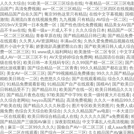
人久久大综合
|
91欧美一区二区三区综合在线
|
午夜精品一区二区三区电
品国产
|
高清免费视频
|
av一区二区三区精品
|
一区二区三区四区在线视频
国精品国产自在久国产
|
葡京99热这里只有精品
|
在线中文字幕视频
|
国模
激情
|
高潮流白浆在线视频免费
|
九九视频 只有精品
|
AV综合一区二区
|
一
2019nV天堂网一日本免费一区
|
国产性色强伦免费视频
|
精品美女AⅤ国
品不卡av在线
|
免看一级a一片成人不卡.
|
久久久综合日本
|
精品国产一区
一区二区三区精品
|
青春草原在线
|
国产精品精品日韩已满
|
国产精品免费
在线观看
|
久久男人AV资源网站
|
丰满av区免
|
久热久爱免费精品视频在线
图片小说中文字幕
|
娇妻跪趴高撅肥臀出白浆
|
国产欧美洲日韩人成人综
费一区二区三区
|
91.www成人福利网站
|
欧美激情一区二区专区
|
中文字
成人AV一区二区三区不卡
|
AV天堂婷婷综合免费网
|
精品国语任你躁
|
高
级在线专区
|
欧美日韩一本无线码专区
|
久久99国产精一区二区三区
|
国产
然比游戏重要
|
国产综合精品一区二区青青
|
99久久精品国产都在这里
|
色
区
|
美女AV一区二区三区
|
国产99视频精品免费播放
|
99久久久国产精品gi
精欧美日韩在一二区
|
色悠悠久久综合
|
国产在线观看精品
|
综合久久精品
区
|
91精品免费观看影视
|
91精品国产自产在线观看
|
国模AV
|
国产欧美日
日韩精品受不了
|
国产精品玖玖
|
欧美国产在线一区
|
欧美日韩精品久久3
|
区
|
国产精品片夜色在线
|
97欧美国产中字99
|
欧美一级特黄大片在线看
|
久久综合老网站
|
heyzo高国产精品
|
高清免费视频
|
久久久一本精品99久
产欧美在线
|
国产精品久久久久秋霞小
|
图片专区欧美另类图片
|
免费人成
频免费
|
色综合天天综合欧美综合
|
久久久久精品国产av电影
|
一本大道日
一区在线观看
|
欧美日韩综合精品成人在线
|
久久久久久国产a免费观看
|
国产精品国产三级国AV麻豆
|
深夜影院精品
|
中文字幕乱人伦高清视频
|
色
|
麻豆一区二区99久久久久
|
国偷自产AV一区二区三区
|
成人aaa免费
品一区二区在线观看
|
国产综合一区二区二三区
|
久久精品国产AV麻豆网