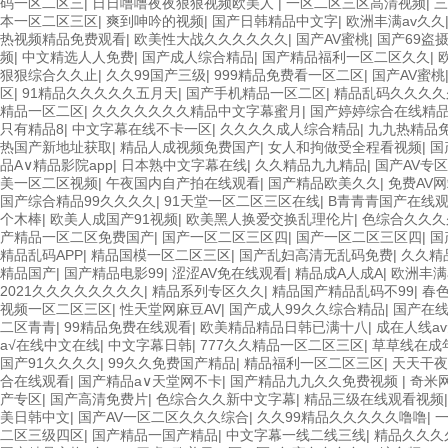
码一区二区三
|
日日噜噜夜夜狠狠视频欧美人
|
一区二区三区高清视频
|
三
本一区二区三区
|
爽到呻吟的视频
|
国产日韩精品中文字
|
欧洲丰满av久久
热视频精品免费观看
|
欧美性大战久久久久久久
|
国产AV蜜桃
|
国产69盗
频
|
中文精选人人免费
|
国产成人综合精品
|
国产精品福利一区二区久久
|
狠狠综合久久止
|
久久99国产三级
|
999精品免费看一区二区
|
国产AV蜜桃
区
|
91精品久久久久久五月天
|
国产手机精品一区二区
|
精品乱码久久久久
精品一区二区
|
久久久久久久久精品中文字幕蜜月
|
国产婷婷综合在线精
只有精品8
|
中文字幕在线不卡一区
|
久久久久成人综合精品
|
九九热精品
热国产新地址获取
|
精品人成视频免费国产
|
女人和拘做受全程看视频
|
国
品A∨精品影院app
|
日本熟中文字幕在线
|
久久精品九九精品
|
国产AV专区
美一区二区视频
|
午夜国内自产拍在线观看
|
国产精品欧美久久
|
免费AV
国产综合精品99久久久久
|
91天堂一区二区三区在线
|
B青青青国产在线
个木棒
|
欧美人成国产91视频
|
欧美黑人换爱交换乱理伦片
|
色综合久久久
产精品一区二区免费国产
|
国产一区二区三区四
|
国产一区二区三区四
|
国
精品乱码APP
|
精品国模一区二区三区
|
国产乱妇高清无乱码免费
|
久久精
精品国产
|
国产精品电影99
|
涩涩AV免在线观看
|
精品成A人成A
|
欧洲丰满
2021久久久久久久久久
|
精品系列专区久久
|
精品国产精品乱码不99
|
春
视频一区二区三区
|
性天堂网麻豆AV
|
国产成人99久久综合精品
|
国产在
二区青青
|
99精品免费在线观看
|
欧美精品精品日韩已满十八
|
成在人线a
а√在线中文在线
|
中文字幕日韩
|
777久久精品一区二区三区
|
草草线在成
国产91久久久久
|
99久久免费国产精品
|
精品福利一区二区三区
|
天天干夜
合在线观看
|
国产精品а∨天堂网不卡
|
国产精品九九久久免费视频
|
奇米
产专区
|
国产高清免费片
|
色综合久久新中文字幕
|
精品三级在线观看视频
美日韩中文
|
国产AV一区二区久久久综合
|
久久99精品久久久久久噜噜
|
二区三级四区
|
国产精品一国产精品
|
中文字幕一线二线三线
|
精品久久久