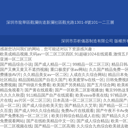
深圳市龍華區觀瀾街道新瀾社區觀光路1301-8號101一二三層
深圳市芬析儀器制造有限公司 版權所有
感谢您访问我们的网站，您可能还对以下资源感兴趣：
欧美成精品视频,天码av一区二区三区四区,91超碰1024在线观看,激情五月
亚洲一区二区三区
国产精品综合小说
|
国产成人精品一区二
|
99精品一区二区三区
|
精品日韩
国产又爽又黄又不遮挡视频
|
重口极度扩张av网站
|
久久国产精品免费一
费播放AV片
|
久久精品美女av一区二区
|
人成在久久综合网站
|
精品日本免
社区精品
|
精品国精品国产自在久国产
|
欧美蜜芽tv在线一区
|
日韩免费视
免费视频
|
国产特级片免费看
|
欧美国产另类精品
|
国产五月综合网
|
欧美
精品免视看7
|
国产黄在线观看
|
国产一区欧美二区影视播放
|
葡京99热这
久久久久秋霞
|
911精品国产自产在线观看
|
欧美vava香蕉在线
|
97精品
片在线
|
av片区一区二区三区
|
日本高清一区二区三区三区
|
久久精品国产
品一区二区
|
国产成人综合欧美天堂
|
国产精品久久艾草
|
国产精品一区二
久百度
|
国产成人99久久综合精品
|
免费Av片在线观看
|
国产午夜不卡Av
国产免费私拍一区二区三区
|
欧美日韩综合精品成人在线
|
国产精品久久
免费观看网站
|
国产在线欧美精品中文一区
|
国产成人综合精品
|
欧美一区
一区二区视频在线
|
国产精品一区二区高潮
|
久久综合九色综合欧美就去