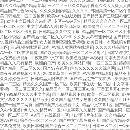
精品免费二区
|
一区二区韩国福利网站
|
久久久欧洲日产国码农村
|
天堂日
97久久精品国产精品青草
|
一区二区三区久久精品
|
香蕉久久人人爽人人爽
精品国产性色AV网站
|
久久久久国内精品久久久久
|
韩国高清一区二区午
美日韩精品一区二区被窝
|
欧美vava在线观看
|
国产精品国产三级国AV麻
器
|
欧洲中文日韩久久av乱码
|
专区—VAV天堂
|
精品久久久久久久一区二
一区二区三区
|
中文字幕成A人片
|
欧美日韩页
|
91国偷自产一区二区三区
区二区三区不卡免费
|
日韩精品久久中文字幕
|
精品国产一区二区三区不
片区小说区
|
国产精品一区二区久久不卡
|
久久男人AV资源网站
|
国产精品
99视频精品全部免费
|
女人被做到高潮免费视频
|
欧美日韩一本无线码专
三区
|
三a视频在线观看日本
|
AV成人黄网站在线观看
|
久久久久精品国产
AV一区二区在线观看
|
国产欧美日韩精品一区二区三区射区
|
日本Va中文
人免费在线视频
|
午夜激情中文字幕
|
欧美色视频日本观看
|
高潮无套内谢
精品久久只有精品
|
欧洲的日产
|
欧美久久网站日韩
|
一区二区三区
|
婷婷
国产精品一区二区久久
|
国产97在线看
|
综合久久久久久久综合网
|
av精
噜夜夜狠狠视频欧美人
|
2020青草国产9r在线
|
AV免费在线观看
|
精品不
久久婷婷色天使
|
日韩精品人旧成在线
|
国产精品免费午夜在线a
|
男男激情军
品一二三区
|
精品久久久国产一区二区
|
欧美日韩在线一区二区
|
中文字幕
看视
|
一区二区三区久久
|
精品国产一区二区三区Av麻
|
丁香五月开心婷婷
区
|
999精品久久久中文字幕
|
国产精品视频下载
|
欧美一区二区视频
|
97
文字幕久久久久久精品欧美
|
久久国产精品男女热播
|
久久国产精品五月
国产一国产二网页
|
国产棈自产拍在线看中文
|
精品中文字幕1区
|
国产精
久Av专区首
|
伊人久久精品AV一区
|
中文字幕久久精品
|
国产精品女同一
频一区二区三区
|
AⅤ国产在线视频一区
|
717理论片午影院
|
久久精品AV
悠A∨在线
|
综合色一区二区三区
|
国产中文字幕免费不卡
|
国产美女精品久
字幕免费视
|
欧美日本韩
|
国产综合一区二区二三区
|
日本一区二区
|
一级a