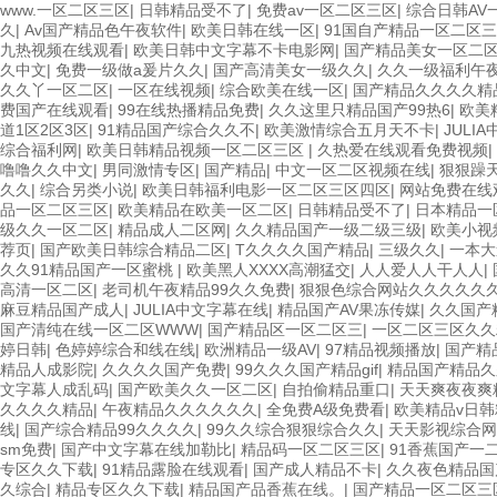
www.一区二区三区
|
日韩精品受不了
|
免费av一区二区三区
|
综合日韩AV
久
|
Av国产精品色午夜软件
|
欧美日韩在线一区
|
91国自产精品一区二区
九热视频在线观看
|
欧美日韩中文字幕不卡电影网
|
国产精品美女一区二
久中文
|
免费一级做a爰片久久
|
国产高清美女一级久久
|
久久一级福利午
久久丫一区二区
|
一区在线视频
|
综合欧美在线一区
|
国产精品久久久久精
费国产在线观看
|
99在线热播精品免费
|
久久这里只精品国产99热6
|
欧美
道1区2区3区
|
91精品国产综合久久不
|
欧美激情综合五月天不卡
|
JULI
综合福利网
|
欧美日韩精品视频一区二区三区
|
久热爱在线观看免费视频
|
噜噜久久中文
|
男同激情专区
|
国产精品
|
中文一区二区视频在线
|
狠狠躁天
久久
|
综合另类小说
|
欧美日韩福利电影一区二区三区四区
|
网站免费在线
品一区二区三区
|
欧美精品在欧美一区二区
|
日韩精品受不了
|
日本精品一
级久久一区二区
|
精品成人二区网
|
久久精品国产一级二级三级
|
欧美小视
荐页
|
国产欧美日韩综合精品二区
|
T久久久久国产精品
|
三级久久
|
一本大
久久91精品国产一区蜜桃
|
欧美黑人XXXX高潮猛交
|
人人爱人人干人人
|
高清一区二区
|
老司机午夜精品99久久免费
|
狠狠色综合网站久久久久久
麻豆精品国产成人
|
JULIA中文字幕在线
|
精品国产AV果冻传媒
|
久久国产
国产清纯在线一区二区WWW
|
国产精品区一区二区三
|
一区二区三区久久
婷日韩
|
色婷婷综合和线在线
|
欧洲精品一级AV
|
97精品视频播放
|
国产精
精品人成影院
|
久久久久国产免费
|
99久久久国产精品gif
|
精品国产精品
文字幕人成乱码
|
国产欧美久久一区二区
|
自拍偷精品重口
|
天天爽夜夜爽
久久久久精品
|
午夜精品久久久久久久
|
全免费A级免费看
|
欧美精品v日韩
线
|
国产综合精品99久久久久
|
99久久综合狠狠综合久久
|
天天影视综合网
sm免费
|
国产中文字幕在线加勒比
|
精品码一区二区三区
|
91香蕉国产一
专区久久下载
|
91精品露脸在线观看
|
国产成人精品不卡
|
久久夜色精品国
久综合
|
精品专区久久下载
|
精品国产品香蕉在线。
|
国产精品一区二区三