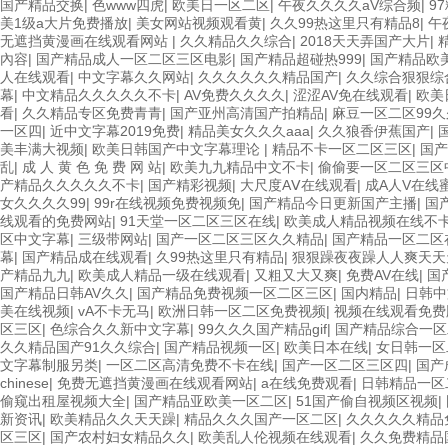
国产精品交换
|
色www四虎
|
欧美日一区二区
|
午夜久久久久aV综合频
|
9
美1级a大片免费播放
|
美女网站视频观看黄
|
久久99热这里只有精品8
|
午
无遮挡黄漫画在线观看网站
|
久久精品久久综合
|
2018天天弄国产大片
|
內容
|
国产精品成人一区二区三区电影
|
国产精品超碰热999
|
国产精品欧
人在线观看
|
中文字幕久久网站
|
久久久久久久精品国产
|
久久综合狠狠综
幕
|
中文精品久久久久久不卡
|
AV免费久久久久
|
涩涩AV免在线观看
|
欧美
看
|
久久精品专区免费青青
|
国产亚州高清国产拍精品
|
麻豆一区二区99
一区四
|
近中文字幕2019免费
|
精品美女久久久aaa
|
久久狼香伊蕉国产
|
美丰满大视频
|
欧美日韩国产中文字幕理论
|
精品不卡一区二区三区
|
国产
乱
|
成 人 黄 色 免 费 网 站
|
欧美九九精品中文不卡
|
偷偷要一区二区三区
产精品久久久久久不卡
|
国产精彩视频
|
大尺度AⅤ在线观看
|
成A人V在线
女久久久久99
|
99r在线视频免费视频免
|
国产精品今日更新国产主播
|
国
线观看的免费网站
|
91天堂一区二区三区在线
|
欧美成人精品视频在线不
区中文字幕
|
三级带网站
|
国产一区二区三区久久精品
|
国产精品一区二区
幕
|
国产精品成在线观看
|
久99热这里只有精品
|
狠狠躁夜夜躁人人爽天天
产精品九九
|
欧美成人精品一级在线观看
|
又粗又大又爽
|
免费AV在线
|
国
国产精品日韩AV久久
|
国产精品免费视频一区二区三区
|
国内精品
|
日韩中
美在线视频
|
vA不卡无马
|
欧洲日韩一区二区免费视频
|
视频在线观看免费
区三区
|
色综合久久新中文字幕
|
99久久久国产精品gif
|
国产精品综合一区
久久精品国产91久久综合
|
国产精品视频一区
|
欧美日本在线
|
女日韩一区
文字幕制服另类
|
一区二区高清免费不卡在线
|
国产一区二区三区四
|
国产
chinese
|
免费无遮挡黄漫画在线观看网站
|
a在线免费观看
|
日韩精品一区
偷窥出租屋视频大全
|
国产精品亚欧美一区二区
|
51国产偷自视频区视频
|
新资讯
|
欧美精品久久天天躁
|
精品久久久国产一区二区
|
久久久久久精品
区三区
|
国产农村妇女精品久久
|
欧美乱人伦视频在线观看
|
久久免费精品