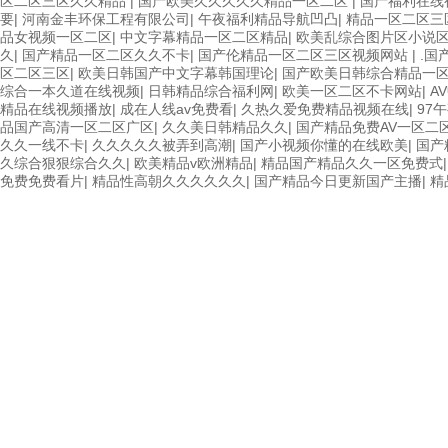
区二区三区久久精品
|
国产欧美久久久久久精品一区二区
|
国产福利在线
要
|
河南金丰环保工程有限公司
|
午夜福利精品导航凹凸
|
精品一区二区三
品女视频一区二区
|
中文字幕精品一区二区精品
|
欧美乱综合图片区小说
久
|
国产精品一区二区久久不卡
|
国产伦精品一区二区三区视频网站
|
.国
区二区三区
|
欧美日韩国产中文字幕韩国理论
|
国产欧美日韩综合精品一
综合一本久道在线视频
|
日韩精品综合福利网
|
欧美一区二区不卡网站
|
A
精品在线视频播放
|
成在人线av免费看
|
久热久爱免费精品视频在线
|
97
品国产高清一区二区广区
|
久久美日韩精品久久
|
国产精品免费AV一区二
久久一线不卡
|
久久久久久被弄到高潮
|
国产小视频你懂的在线欧美
|
国产
久综合狠狠综合久久
|
欧美精品v欧洲精品
|
精品国产精品久久一区免费式
免费免费看片
|
精品性高朝久久久久久久
|
国产精品今日更新国产主播
|
精