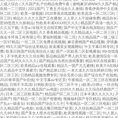
人成人综合
|
久久国产乱子伦精品免费午夜
|
蜜桃麻豆WWW久久国产精
在线一二三四区
|
2021国产
|
丁香五月综合久久激情
|
香蕉伊蕉伊中文在线
区二区三区
|
欧美一级视频
|
2020香蕉在线观看
|
欧美高清一区二区三区
|
区三区
|
精品久久久久久国产正在播放
|
人人草人人干超碰免费
|
精品自在
思99思思久久新精品
|
性欧美丰满XXXX性久久久
|
精品国产高清一线久久
久久乐下载
|
天堂а√在线中文在线官网
|
国产中文字幕在线加勒比
|
国自产
久久一区二区三区电影
|
久久香蕉精品视频
|
久久精品成人一区二区三区
|
南金丰环保工程有限公司
|
爱福利视频一区二区
|
久久精品国产一级二级
一区97精品
|
一区二区三区免费在线视频
|
麻豆蜜桃国产精品视频
|
穿情趣
村
|
99久久国产综合这里精品
|
新直播美女视频网站
|
中文字幕日韩专区
|
费
|
欧美日韩国产码高清综合人成
|
国产一区欧美二区影视播放
|
99r在
卡
|
不卡色老大久久综合网
|
新品精品国产男人的天堂
|
欧美激情综合一区
品国产乱码久久久久久
|
国产精品你当然比游戏重要
|
精品专区在线观看
|
区二区三区
|
欧美精品a∨在线观看
|
精品九一国产九九蜜桃
|
欧美片A在线
久久精品中文字幕蜜月
|
国产精品第12页
|
一本久道久久综合婷婷日韩
|
9
区二区三区
|
日韩精品视频免费专区
|
综合另类小说
|
国产综合色产在线精
2020青草国产9r在线
|
中文字幕av专区页
|
午夜精品一区二区三区在线观
精品
|
日韩不卡高清
|
日韩欧美综合一区二区不卡
|
v欧美v日韩v
|
一区在
品的视频
|
久久久久精品国产av电影
|
2020久久精品
|
久久综合经典国产
片
|
日本二区三区欧美国产
|
精品国产区二区三区
|
日本丰满久久久久久
|
品国产
|
国产精品一区二区国产馆蜜桃
|
视频福利国产专区精品
|
精品国精
产乱a一级多女
|
91精品国产综合久久不
|
午夜精品一区二区三区电影
|
国
久久精品国产av电影
|
在线点播日韩国产欧美
|
久久综合精品国产一区二
久久88大色
|
国产美女人喷水在线观看
|
欧美激情视频一区二区
|
91人摸
床
|
国产精品综合久久20我传媒
|
av中文乱人伦在线r
|
精品国产浪潮AV
|