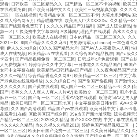
观看
|
日韩欧美一区二区精品久久
|
国产精品一区二区不卡的视频
|
欧美三
在线观看免费
|
国产欧美日韩中文久久
|
欧美性三级视频真实版
|
久久久久
二区
|
一区在线视频
|
动漫精品专区一区二区三区不卡
|
大喷水系列网站国
久成人综合网五月
|
精品嘿咻在线
|
欧美黑人巨大XXXXXw
|
久久精品一区
蕉国产线观看免费茄子
|
久久久久精品国产91福利
|
国产成人综合精品
|
频一区
|
互换免费中文字幕网站
|
A级韩国乱理伦片在线观看
|
高水久久久
美一区二区久久
|
欧美成人在线视频
|
日本aⅴ精品一区二区三区久久
|
久久
2021三区
|
9l国产精品久久久久麻豆
|
男男激情军人chinese
|
一本色道久
看
|
伊人久久大综合
|
69久久国产精品大片
|
国产AV人人夜夜澡人人爽
|
性
成人在线视频
|
欧美精品a∨在线观看
|
久久综合国产精品视屏
|
国产a级久
卡四卡
|
国产精品视频免费一区二区三区
|
日韩成年x片免费观看
|
国产在
人免费视频97
|
婷婷综合久久中文字幕
|
一日本道久久久精品国产
|
99国
女同中文字幕在线
|
欧美精品v日韩精品v国产精品
|
久久夜色精品国产尤
久久久一精品
|
综合精品香蕉久久网97
|
欧美精品一区二区三区
|
中文字幕
产老色批在线视频播放
|
久久久综合日本
|
国产偷国产偷视频
|
国产激情久
久久久久久久
|
国产黄在线观看
|
成人国产一区二区三区精品不卡
|
久久精
国产
|
香蕉久久人人爽人人爽人人片AV
|
欧美嫩交一区二区三区
|
图片小说
麻豆一区二区
|
国产3p一区二区
|
涩涩AV免在线观看
|
欢迎访问AV之男人
精品
|
欧美日韩国产一区二区三区地区
|
中文字幕欧美日韩专区
|
AV中文
导航
|
久久国产高清观看
|
精品国产yw在线观看
|
欧美日韩中文字幕不卡电
品观看91在线
|
区欧美区国产综合区
|
99e热国产新地址获取
|
综合视频天
产精品一区二区三区
|
2020久久精品
|
国产XXXXX在线
|
中文字幕在线观
本久久A久久精品
|
热久久视久久精品2019
|
婷婷色国产精品视频二区一
|
一区二区三区
|
欧美日韩国产免费一区二区三区
|
久久美日韩精品久久
|
久
频
|
仑乱88MAV
|
久久综合狠狠综合久久激情
|
国产综合免费一区二区
|
久