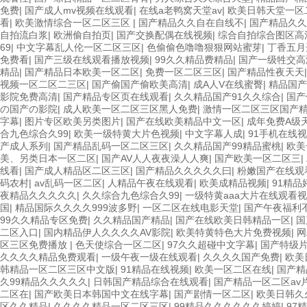
免费
|
国产成人mv视频在线观看
|
在线a老鸭窝天堂av
|
欧美日韩天堂一区
看
|
欧美激情综合一区二区三区
|
国产精品久久自在自线不
|
国产精品久久
自拍流白浆
|
欧洲偷自拍页
|
国产交换配偶在线视频
|
综合自拍综合图区高
69
|
中文字幕乱人伦一区二区三区
|
色偷偷色噜噜狠狠网站蜜芽
|
丁香五月
免费看
|
国产三级在线观看播放视频
|
99久久精品费精品
|
国产一级牲交高
精品
|
国产精品日本欧美一区二区
|
免费一区二区三区
|
国产精品性夜天天
视频一区二区二三区
|
国产偷国产偷欧美高清
|
成A人V在线蜜臀
|
精品国产
影院免费高清
|
国产精品专区页在线观看
|
久久精品国产91久久综合
|
国产
の国产の影院
|
成人欧美一区二区三区黑人免费
|
激情一区二区三区国产
字幕
|
图片专区欧美另类图片
|
国产在线欧美精品中文一区
|
成年免费A级
合九色综合久99
|
欧美一级特黄大片色视频
|
中文字幕人成
|
91手机在线
产成人系列
|
国产精品乱码一区二区三区
|
久久精品国产99精品蜜桃
|
欧美
美、另类日本一区二区
|
国产AV人人夜夜澡人人爽
|
国产欧美一区二区三
|
线看
|
国产成人精品区二区三区
|
国产精品久久久久久曰
|
粉嫩国产在线观
码农村
|
av乱码一区二区
|
人精品午夜在线观看
|
欧美成精品视频
|
91精
夜精品久久久久久
|
久久综合九色综合久99
|
一级特黄aaa大片在线观看
国
|
精品国际久久久久999波多野
|
一区二区在线电影天堂
|
国产午夜福利
99久久精品专区免费
|
久久精品国产精品
|
国产在线欧美日韩精品一区
|
国
二区入口
|
国内精品伊人久久久久AV影院
|
欧美特黄特色大片免费视频
|
网
区三区免费播放
|
色天使综合一区二区
|
97久久超碰中文字幕
|
国产特级
久久久久精品免费观看
|
一级午夜一级在线观看
|
久久久久国产免费
|
欧美
韩精品一区二区三区中文版
|
91精品在线视频
|
欧美一区二区在线
|
国产精
久99精品久久久久久
|
日韩国产精品综合在线观看
|
国产精品一区二区av
二区在
|
国产欧美日本韩国中文在线字幕
|
国产剧情一区二区
|
欧美日韩久
区久久精品
|
久久久久精品一区二区三区
|
99精品久久久久久久婷婷
|
97