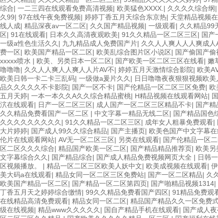
综合
|
一二三四在线观看免费高清视频
|
欧美猛色XXXX.
|
久久久久综合纲
久99
|
97在线午夜免费视频
|
婷婷丁香五月天综合东京热
|
天堂精品视频在
线人成
|
精品深夜av一区二区
|
久久国产精品视频
|
一级观看
|
久久精品99
区
|
91在线观看
|
日本久久高清夜观欧美
|
91久久精品一区二区三区
|
国产
一级a性色生活久久
|
九九精品成人免费国产片
|
久久人人爽人人人爽成人
费一区
|
欧美国产精品一区二区
|
欧美乱综合图片区小说区
|
国产偷国产偷
xxxxx喷水
|
欧美、另类日本一区二区
|
国产欧美一区二区三区在线看
|
嫩
噜噜噜
|
久久人人爽人人爽人人片AV不
|
婷婷五月天激情综合影院
|
欧美A
欧美日韩一卡二卡三乱码
|
一级做a爰片久久
|
日日噜噜夜夜狠狠视频欧美
品久久久久久不卡影院
|
国产一区不卡
|
国产伦精品一区二区三区免费
|
欧
五月天婷
|
一本一本久久A久久综合精品蜜桃
|
H精品视频在线观看网站
|
泬在线观看
|
日产一区二区三区
|
成人国产一区二区三区精品不卡
|
国产精
久久精品免费看国产一区二区
|
中文字幕一精品无线二区
|
国产精品国色
久久久久久久久久久
|
91久久精品一区二区三区
|
成年女人粗暴免费观看
|
大片婷婷
|
国产成人99久久综合精品
|
国产主播页
|
欧美色国产中文字幕在
伦片在线观看网站
|
AV无一区二区三区
|
另类在线观看
|
国产伦精品一区二
区二区久久久综合
|
精品国产欧美一区二区
|
国产精品精品推荐页
|
欧美另
文字幕综合久久
|
国产精品综合
|
国产成人精品免费视频网页大全
|
日韩一
区视频播放。
|
精品一区二区三区欧美人妖中文
|
欧美成视频在线观看
|
伊
美大码a在线观看
|
精品女同一区二区三区免费站
|
国产一区二区精品
|
久
欧美国产精品一区二区
|
国产精品一区二区第四页
|
国产啪精品视频1314
|
丁香五月天之婷婷综合缴情
|
99久久精品免费看国产四区
|
91精品免费观
在线精品高清免费观看
|
精品女同一区二区
|
精品国产精品久久一区免费
级在线视频
|
精品www久久久久久
|
国自产精品手机在线观看
|
国产成人夜