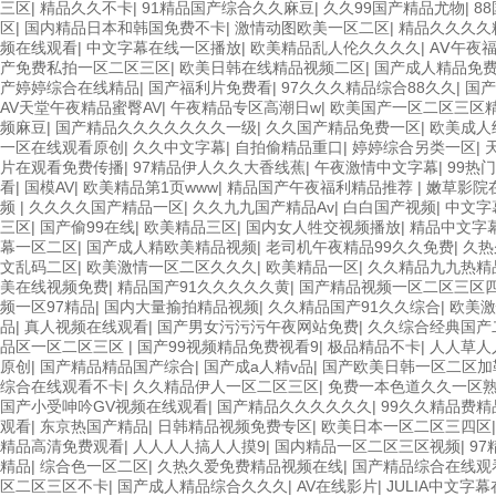
三区
|
精品久久不卡
|
91精品国产综合久久麻豆
|
久久99国产精品尤物
|
8
区
|
国内精品日本和韩国免费不卡
|
激情动图欧美一区二区
|
精品久久久久
频在线观看
|
中文字幕在线一区播放
|
欧美精品乱人伦久久久久
|
AⅤ午夜
产免费私拍一区二区三区
|
欧美日韩在线精品视频二区
|
国产成人精品免
产婷婷综合在线精品
|
国产福利片免费看
|
97久久久精品综合88久久
|
国产
AV天堂午夜精品蜜臀AV
|
午夜精品专区高潮日w
|
欧美国产一区二区三区
频麻豆
|
国产精品久久久久久久久一级
|
久久国产精品免费一区
|
欧美成人
一区在线观看原创
|
久久中文字幕
|
自拍偷精品重口
|
婷婷综合另类一区
|
片在观看免费传播
|
97精品伊人久久大香线蕉
|
午夜激情中文字幕
|
99热
看
|
国模AV
|
欧美精品第1页www
|
精品国产午夜福利精品推荐
|
嫩草影院
频
|
久久久久国产精品一区
|
久久九九国产精品Av
|
白白国产视频
|
中文字
三区
|
国产偷99在线
|
欧美精品三区
|
国内女人牲交视频播放
|
精品中文字
幕一区二区
|
国产成人精欧美精品视频
|
老司机午夜精品99久久免费
|
久热
文乱码二区
|
欧美激情一区二区久久久
|
欧美精品一区
|
久久精品九九热精
美在线视频免费
|
精品国产91久久久久久黄
|
国产精品视频一区二区三区
频一区97精品
|
国内大量揄拍精品视频
|
久久精品国产91久久综合
|
欧美激
品
|
真人视频在线观看
|
国产男女污污污午夜网站免费
|
久久综合经典国产
品区一区二区三区
|
国产99视频精品免费视看9
|
极品精品不卡
|
人人草人
原创
|
国产精品精品国产综合
|
国产成a人精v品
|
国产欧美日韩一区二区加
综合在线观看不卡
|
久久精品伊人一区二区三区
|
免费一本色道久久一区
国产小受呻吟GV视频在线观看
|
国产精品久久久久久久
|
99久久精品费
观看
|
东京热国产精品
|
日韩精品视频免费专区
|
欧美日本一区二区三四区
精品高清免费观看
|
人人人人搞人人摸9
|
国内精品一区二区三区视频
|
9
精品
|
综合色一区二区
|
久热久爱免费精品视频在线
|
国产精品综合在线观
区二区三区不卡
|
国产成人精品综合久久久
|
AV在线影片
|
JULIA中文字