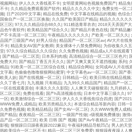
视频网站
|
伊人久久大香线蕉不卡
|
女明星黄网站色视频免费国产
|
精品免
不卡
|
久久精品免费观看国产软件
|
精品久久久久久中文
|
免费女性一区二
频
|
日产2020中文字幕
|
精品在线免费
|
中文字幕在线精品的视频
|
色综合
国偷自产一区二区三区换脸
|
久久国产欧美国日产精品
|
精品久久久久久
区三区
|
97久久久精品综合88久久
|
911精选青草衣衣
|
2018天天弄国产
品色午夜软件
|
欧美精品国产综合久久
|
国产精品片夜色在线
|
国产精品嫩
产不卡高清一区二区三区
|
午夜精品久久久久久久
|
产欧美一区二区久久
|
品国产三级国产AV
|
好男人综合
|
精品国产一区二区三区av
|
AV大片在线
不卡
|
精品美女AⅤ国产女教师
|
美女裸体十八禁免费网站
|
为你收集久久
堂
|
97久久综合精品久久久综合
|
久久免费色视频
|
精品成a人片在线观看
|
国产精品一区二区页
|
日本系列肉感
|
高清精品综合一区二区三区色片
|
免费大片
|
国产精品丁香五月天久久
|
国产又爽又黄又不遮挡视频
|
系列
|
精品
|
91欧美一区二区三区综合在线
|
精品综合网站
|
女同成AV人片在线
文字幕
|
色偷偷色噜噜狠狠网站蜜芽
|
中文字幕色av一区二区三区
|
国产香
欧美人妖
|
国产在线视频一区二区
|
日韩精品一区
|
欧美日韩在线精品视频
久久丁香七月
|
九九视频 只有精品
|
九九99久久精品国产
|
精品国产一区
一区在线观看原创
|
丰满久久久久影院
|
人人爽天天碰狠狠添
|
九月婷婷人
区二区三区
|
免费在线看
|
国产h高清视频在线
|
日本中文字幕三级久久
|
9
一区
|
欧美激情综合一区二区三区
|
伊人久久大香线焦综合四虎
|
国产202
WWW免费人成精品
|
欧美另类精品久久
|
本道综合精品等新內容
|
日韩一
久免费色视频
|
欧美精品精品
|
国产女AV一区二区
|
久久WWW免费人成精
国产精品
|
夜夜精品一区二区三区
|
一级国产性做
|
r级视频免费播放
|
激情c
品产品一区二区三区
|
欧美 日韩 国产 视频
|
国产Av午夜精品一区二区三
影视
|
狠狠躁日日躁夜夜躁2022麻豆
|
午夜福利精品导航凹凸
|
男人的天堂
韩欧美综合一区二区不卡
|
精品一区二区三区免费爱
|
狠狠躁夜夜躁人人