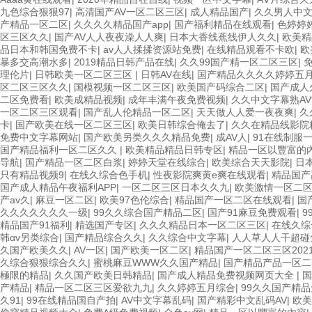
九色综合狠狠97
|
高清国产AV一区二区三区
|
成人精品国产
|
久久男人中
产精品一区二区
|
久久久久精品国产app
|
国产福利精品在线观看
|
色婷婷
区三区久久
|
国产AV人人夜夜澡人人爽
|
日本大香线蕉线伊人久久
|
欧美精
品日本和韩国免费不卡
|
av人人揉揉资源站免费
|
在线精品观看不卡欧
|
欧
暴多交高潮水多
|
2019精品日韩产品在线
|
久久99国产精一区二区三区
|
理伦片
|
日韩欧美一区二区三区
|
日韩AV在线
|
国产精品久久久久婷婷五
区二区三区久久
|
国模视频一区二区三区
|
欧美国产码综合二区
|
国产成人
二区免费看
|
欧美成精品视频
|
成年丰满午夜免费视频
|
久久中文字幕熟A
一区二区三区观看
|
国产乱人伦精品一区二区
|
天天做人人爱一夜夜爽
|
久
卡
|
国产欧美在线一区二区三区
|
欧美日韩综合俺去了
|
久久在精品线影院
免费中文字幕网站
|
国产欧美另类久久久精品免费
|
成AV人
|
91在线制服
国产精品福利一区二区久久
|
欧美精品精品日韩专区
|
精品一区以豐富的
导航
|
国产精品一区二区白浆
|
婷婷天堂在线综合
|
欧美综合天天影院
|
日
只有精品视频9
|
在线久综合色手机
|
性夜影院爽黄e爽在线观看
|
精品国产
国产成人精品午夜福利APP
|
一区二区三区日本久久九
|
欧美激情一区二
产av久
|
麻豆一区二区
|
欧美97色伦综合
|
精品国产一区二区在线观看
|
国
久久久久久久久一级
|
99久久综合国产精品二区
|
国产91麻豆免费观看
|
9
精品国产91福利
|
精选国产专区
|
久久久精品日本一区二区三区
|
在线久综
韩αv另类综合
|
国产精品综合久久
|
久久综合中文字幕
|
人人草人人干超碰
久国产欧美久久
|
AV一区
|
国产欧美一区二区
|
精品国产一区二区三区202
久综合狠狠综合久久
|
蜜桃麻豆WWW久久国产精品
|
国产精品产品一区
極限的精品
|
久久国产欧美日韩精品
|
国产成人精品免费视频网页大全
|
产精品
|
精品一区二区三区爱欲九九
|
久久婷婷五月综合
|
99久久国产精品
久91
|
99在线精品国自产拍
|
AV中文字幕乱码
|
国产精彩中文乱码AV
|
欧美