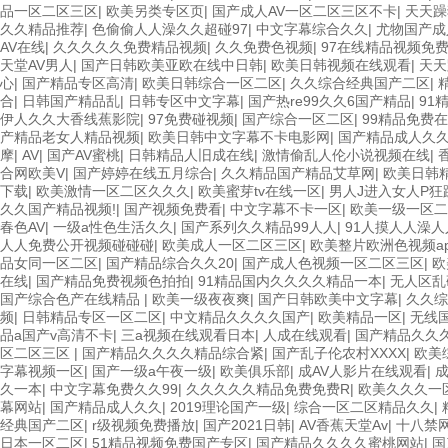
品一区二区三区
|
欧美另类专区页
|
国产成人AV一区二区三区不卡
|
天天躁
久久精品推荐
|
色偷偷人人澡久久超碰97
|
中文字幕综合久久
|
尤物国产成
AV在线
|
久久久久久免费精品视频
|
久久免费色视频
|
97在线精品视频免
天堂AV男人
|
国产日韩欧美亚欧在线中日韩
|
欧美日韩视频在线观看
|
天天
心
|
国产精品专区高清
|
欧美日韩综合一区二区
|
久久综合经典国产二区
|
合
|
日韩国产精品乱
|
日韩专区中文字幕
|
国产热re99久久6国产精品
|
91
伊人久久大香线蕉影院
|
97免费碰视频
|
国产综合一区二区
|
99精品免费
产精品老女人精品视频
|
欧美日韩中文字幕不卡电影网
|
国产精品成人久
摩
|
AV
|
国产AV蜜桃
|
日韩精品人旧成在线
|
激情偷乱人伦小说视频在线
|
合网欧美V
|
国产婷婷在线五月综合
|
久久精品国产精品艾草网
|
欧美日韩
下载
|
欧美激情一区二区久久久
|
欧美蜜芽tv在线一区
|
男人J进入女人P
久久国产精品视频!
|
国产视频免费看
|
中文字幕不卡一区
|
欧美一级一区二
春色AV
|
一级a性色生活久久
|
国产系列久久精品99人人
|
91人摸人人澡
人人免费公开视频碰碰碰
|
欧美成人一区二区三区
|
欧美整片欧洲色视频ap
品女同一区二区
|
国产精品综合久久20
|
国产成人色视频一区二区三区
|
欧
在线
|
国产精品免费视频色拍拍
|
91精品国内久久久久精品一本
|
无人区乱
国产综合色产在线精品
|
欧美一级夜夜爽
|
国产日韩欧美中文字幕
|
久久综
频
|
日韩精品专区一区二区
|
中文精品久久久久国产
|
欧美精品一区
|
无线
品a国产v高清不卡
|
三a视频在线观看日本
|
人成在线观看
|
国产精品久久久
区二区三区
|
国产精品久久久久精品综合紧
|
国产乱子伦农村XXXX
|
欧美
字幕视频一区
|
国产一级a午夜一级
|
欧美俱乐部
|
成AV人影片在线观看
|
成
久一本
|
中文字幕免费久久99
|
久久久久久精品免费免费R
|
欧美久久久一
幕网站
|
国产精品成人久久
|
2019理论国产一级
|
综合一区二区精品久久
|
经典国产二区
|
r级视频免费播放
|
国产2021日韩
|
AV香蕉天堂Av
|
十八禁
日本一区二区
|
51精品视频免费国产专区
|
国产精品久久久久蜜桃网站
|
国