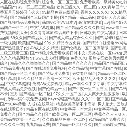
人区在线影院免费高清
|
综合色一区二区三区
|
免费看欧美一级特黄a大片
精品国产
|
av一区二区三区精品
|
欧美三级久久一区二区
|
2020青草国产9
香五月天婷婷开心久久
|
99精品免费在线观看
|
香蕉久久久久久
|
久久精品
字幕
|
国产精品国产三级国产专播
|
国产精品一品二品R
|
欧美伊人久久综
国产视频精品免费视频
|
韩国V欧美VV日本V
|
高清在线观看
|
aⅴ
|
综合99
品国产一区二区
|
中文字幕超麻
|
国产日产精品久久久久快鸭
|
www.国产
费视频网页大全
|
久久青青草原精品国产不卡
|
日韩欧美 中文写募页
|
日本
品gif
|
69久久国产精品大片
|
国产成人精品综合久久久
|
国产福利91精品
一级视频
|
欧美国产精品
|
99久久精品专区免费
|
国产精品白丝情趣AV网
国产熟睡乱子伦
|
AV成人久久精品
|
国产伦精品一区二区高清版
|
国产熟睡
二级三级看三区
|
国产特级片免费看欧美日韩中文
|
另类在线一区swag
|
久久久精品网站
|
91.www成人福利网站
|
色香久久
|
图片专区欧美另类图
综合
|
精品久久久噜噜噜久久
|
国产精品嫩草久久久久
|
精品国产精品国自
产精品免费动
|
国产在线观看免费视频
|
久久精品精
|
中文字幕国产在线
|
国产精品一区二区页
|
国产特级片免费看
|
另类专区综合
|
精品av一区二
专区高清
|
99久久精品国产高清一区二区
|
欧美精品乱人伦久久久久
|
18
品
|
中文字幕超麻
|
免费A级免费视频
|
精品一本久久中文字幕
|
中文字幕精
产成人精品免费视频
|
国产伦精品一区
|
国产午夜一区二区三区
|
国产AV
不卡
|
蜜月 国产精品一区二区
|
97久久一区二区
|
人人爽天天碰狠狠添
|
欧
vv
|
成年丰满午夜免费视频
|
heyzo高国产精品
|
久久丫一区二区
|
国产精品
国产96AV视频
|
人成a在线网站
|
精品欧美高清不卡高清
|
男人把大Ji巴放
在线观看日本
|
精品专区在线观看
|
中文字幕一本大道
|
中文字幕精品一区
免费久久
|
国产精品久久
|
国产欧美日韩一区二区三区
|
香蕉久久人人爽人
美精品在欧美一区二区
|
久久99精品免费一区二区
|
91精品国产免费久久
|
合久久久一本
|
九九精品免费
|
国产精品一区二区久久
|
国产日韩欧美在线