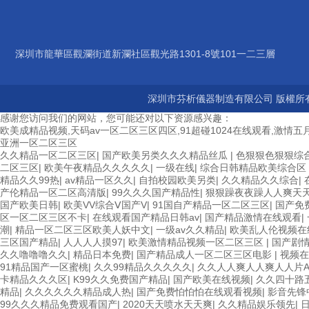
深圳市龍華區觀瀾街道新瀾社區觀光路1301-8號101一二三層
深圳市芬析儀器制造有限公司 版權所有
感谢您访问我们的网站，您可能还对以下资源感兴趣：
欧美成精品视频,天码av一区二区三区四区,91超碰1024在线观看,激情五月
亚洲一区二区三区
久久精品一区二区三区
|
国产欧美另类久久久精品丝瓜
|
色狠狠色狠狠综
二区三区
|
欧美午夜精品久久久久久
|
一级在线
|
综合日韩精品欧美综合区
精品久久99热
|
av精品一区久久
|
自拍校园欧美另类
|
久久精品久久综合
|
产伦精品一区二区高清版
|
99久久久国产精品性
|
狠狠躁夜夜躁人人爽天天
国产欧美日韩
|
欧美VV综合Ⅴ国产V
|
91国自产精品一区二区三区
|
国产免
区一区二区三区不卡
|
在线观看国产精品日韩av
|
国产精品激情在线观看
|
潮
|
精品一区二区三区欧美人妖中文
|
一级av久久精品
|
欧美乱人伦视频在
三区国产精品
|
人人人人摸97
|
欧美激情精品视频一区二区三区
|
国产剧
久久噜噜噜久久
|
精品日本免费
|
国产精品成人一区二区三区电影
|
视频在
91精品国产一区蜜桃
|
久久99精品久久久久久
|
久久人人爽人人爽人人片A
卡精品久久久区
|
K99久久免费国产精品
|
国产欧美在线视频
|
久久四十路
精品
|
久久久久久久精品成人热
|
国产免费怕怕怕在线观看视频
|
影音先锋
99久久久精品免费观看国产
|
2020天天喷水天天爽
|
久久精品娱乐领先
|