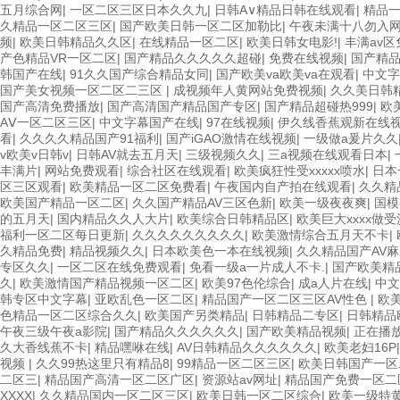
五月综合网
|
一区二区三区日本久久九
|
日韩A∨精品日韩在线观看
|
精品
久精品一区二区三区
|
国产欧美日韩一区二区加勒比
|
午夜未满十八勿入
频
|
欧美日韩精品久久区
|
在线精品一区二区
|
欧美日韩女电影!
|
丰满av区
产色精品VR一区二区
|
国产精品久久久久久超碰
|
免费在线视频
|
国产精
韩国产在线
|
91久久国产综合精品女同
|
国产欧美va欧美va在观看
|
中文字
国产美女视频一区二区二三区
|
成视频年人黄网站免费视频
|
久久美日韩
国产高清免费播放
|
国产高清国产精品国产专区
|
国产精品超碰热999
|
欧
AⅤ一区二区三区
|
中文字幕国产在线
|
97在线视频
|
伊久线香蕉观新在线
看
|
久久久久精品国产91福利
|
国产iGAO激情在线视频
|
一级做a爰片久久
v欧美v日韩v
|
日韩AV就去五月天
|
三级视频久久
|
三a视频在线观看日本
|
丰满片
|
网站免费观看
|
综合社区在线观看
|
欧美疯狂性受xxxxx喷水
|
日本
区三区观看
|
欧美精品一区二区免费看
|
午夜国内自产拍在线观看
|
久久精
欧美国产精品一区二区
|
久久国产精品AV三区色新
|
欧美一级夜夜爽
|
国模
的五月天
|
国内精品久久人大片
|
欧美综合日韩精品区
|
欧美巨大xxxx做
福利一区二区每日更新
|
久久久久久久久久久
|
欧美激情综合五月天不卡
|
久精品免费
|
精品视频久久
|
日本欧美色一本在线视频
|
久久精品国产AV
专区久久
|
一区二区在线免费观看
|
免看一级a一片成人不卡.
|
国产欧美精
久
|
欧美激情国产精品视频一区二区
|
欧美97色伦综合
|
成a人片在线
|
中文
韩专区中文字幕
|
亚欧乱色一区二区
|
精品国产一区二区三区AV性色
|
欧
色精品一区二区综合久久
|
欧美国产另类精品
|
日韩精品二专区
|
日韩精品
午夜三级午夜a影院
|
国产精品久久久久久久
|
国产欧美精品视频
|
正在播放
久大香线蕉不卡
|
精品嘿咻在线
|
AV日韩精品久久久久久久
|
欧美老妇16P
视频
|
久久99热这里只有精品8
|
99精品一区二区三区
|
欧美日韩国产一
二区三
|
精品国产高清一区二区广区
|
资源站av网址
|
精品国产免费一区二
XXXX
|
久久精品国内一区二区三区
|
欧美日韩一区二区综合
|
欧美一级特