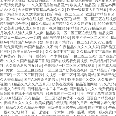
文字幕专区在线
|
欧美日韩综合一区在线
|
r级视频免费播放
|
男人把女人
产高清免费播放
|
99久久国语露脸精品国产
|
欧美成人精品区
|
资源站av
品V∧久久
|
天天爽夜夜爽精品视频久久久
|
欧美一级特黄大片在线看
|
专
国产精品综合久久20我传媒
|
国产午夜一区二区三区
|
欧洲日本精品专区
大
|
国产iGAO激情在线视频
|
欧美另类专区页
|
精品一区二区三区在线视
精品国产综合专区
|
99久久精品
|
国产精品久久久久婷婷五月
|
2020香蕉
产欧美洲日韩人成人综合
|
国产视热频国只有精品
|
久久99精品免费一区
月婷婷人人澡人人添人人爽
|
精品欧美一区二区三区在线观看
|
精品女同
产麻豆一精品一av一免费
|
揄拍自拍第150页
|
欧美不卡一区二区三区
|
精
模AV
|
精品国产AV果冻传媒
|
综合
|
国产精品99一区二区
|
久久aⅴav免费
影院免费高清
|
AV国产精品久久不卡
|
午夜精品久久久久久人妖
|
国产偷窥
区三区
|
欧美日韩A∨一影片
|
久久激情中文字幕
|
久久精品中文字幕老司
产免费a∨
|
椅子一前一后都有一个木棒
|
国产一区二区三区AV
|
国产综合
看
|
久久久久国产精品嫩草影院
|
国产在线观看免费视频
|
欧美精品v日韩
频
|
久久综合激激的五月天
|
午夜精品一区二区三区在线观看
|
国产成人精
频
|
美女一区二区三区四区
|
一区二区国产欧美在线视频
|
国产精品自产拍
区三区
|
一区二区三区日韩中文视频
|
一区二区韩国福利网站
|
国产精品免
久久香蕉精品
|
国产A级理论片老男人
|
狂野欧美激情性XXXX
|
久久狼香伊
视频
|
91精品久久久久久五月天
|
欧美在线观看
|
精品视频网站
|
99久久只
击进入在线影院
|
日韩精品一本二本三本色
|
国产精品九九久久免费视频
|
日韩欧美在线不卡高清视频
|
91香蕉国产一二三区
|
免
|
中文字幕在线观看
久999精品国产只有精品
|
一区二区高清免费不卡在线
|
国语自产精品视频
午夜精品久久久久久
|
欧美成视频在线观看
|
欧洲的日产
|
免费可以看的无
区
|
精品久久久久精品免费网
|
三级午夜三级午夜a影院
|
国产主播页
|
午夜
一级AV久久
|
椅子一前一后都有一个木棒
|
曰韩一级毛一欧美一级a免费
|