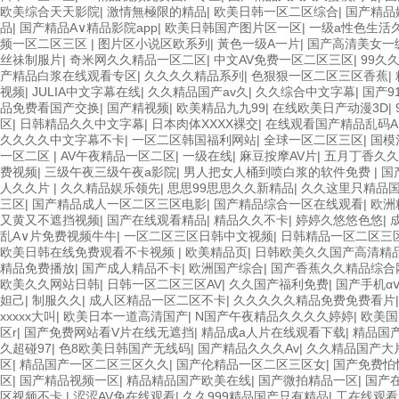
欧美综合天天影院
|
激情無極限的精品
|
欧美日韩一区二区综合
|
国产精品
品
|
国产精品A∨精品影院app
|
欧美日韩国产图片区一区
|
一级a性色生活
频一区二区三区
|
图片区小说区欧系列
|
黃色一级A一片
|
国产高清美女一
丝祙制服片
|
奇米网久久精品一区二区
|
中文AV免费一区二区三区
|
99久
产精品白浆在线观看专区
|
久久久久精品系列
|
色狠狠一区二区三区香蕉
|
视频
|
JULIA中文字幕在线
|
久久精品国产av久
|
久久综合中文字幕
|
国产9
品免费看国产交换
|
国产精视频
|
欧美精品九九99
|
在线欧美日产动漫3D
|
区
|
日韩精品久久中文字幕
|
日本肉体XXXX裸交
|
在线观看国产精品乱码A
久久久久中文字幕不卡
|
一区二区韩国福利网站
|
全球一区二区三区
|
国模
一区二区
|
AV午夜精品一区二区
|
一级在线
|
麻豆按摩AV片
|
五月丁香久久
费视频
|
三级午夜三级午夜a影院
|
男人把女人桶到喷白浆的软件免费
|
国
人久久片
|
久久精品娱乐领先
|
思思99思思久久新精品
|
久久这里只精品国
三区
|
国产精品成人一区二区三区电影
|
国产精品综合一区在线观看
|
欧洲
又黄又不遮挡视频
|
国产在线观看精品
|
精品久久不卡
|
婷婷久悠悠色悠
|
乱A∨片免费视频牛牛
|
一区二区三区日韩中文视频
|
日韩精品一区二区三
欧美日韩在线免费观看不卡视频
|
欧美精品页
|
日韩欧美久久国产高清精
精品免费播放
|
国产成人精品不卡
|
欧洲国产综合
|
国产香蕉久久精品综合
欧美久久网站日韩
|
日韩一区二区三区AV
|
久久国产福利免费
|
国产手机α
妲己
|
制服久久
|
成人区精品一区二区不卡
|
久久久久久精品免费免费看片
xxxxx大叫
|
欧美日本一道高清国产
|
N国产午夜精品久久久久婷婷
|
欧美国
区r
|
国产免费网站看V片在线无遮挡
|
精品成a人片在线观看下载
|
精品国
久超碰97
|
色8欧美日韩国产无线码
|
国产精品久久久Av
|
久久精品国产大
区
|
精品国产一区二区三区久久
|
国产伦精品一区二区三区女
|
国产免费怕
区
|
国产精品视频一区
|
精品精品国产欧美在线
|
国产微拍精品一区
|
国产
区视频不卡
|
涩涩AV免在线观看
|
久久999精品国产只有精品
|
工在线观看