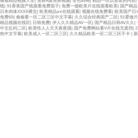
偷窥精品视频大全
|
免费A级免费视频
|
全色av网
|
精品一区以豐富的內容
|
线
|
91香蕉国产线观看免费茄子
|
免费一级欧美片在线观看欧美
|
国产精品
日本肉体XXXX裸交
|
欧美精品a∨在线观看
|
视频在线免费看
|
欧美国产日
免费69
|
偷偷要一区二区三区中文字幕
|
久久综合经典国产二区
|
91爱做
精品视频在线区
|
日韩免费
|
伊人久久精品AV一区
|
国产精品日韩AV久久
|
中文乱码二区
|
欧美性人人天天夜夜摸
|
国产免费网站看V片在线无遮挡
|
热中文字幕
|
欧美成人一区二区三区
|
久久精品欧美一区二区三区不卡
|
新