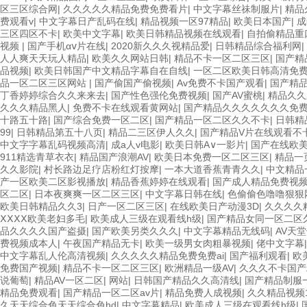
区三区综合网
|
久久久久久精品免费免费看片
|
中文字幕丝祙制服片
|
精品
费观看v
|
中文字幕日产乱码在线
|
精品视频一区97精品
|
欧美日本国产
|
成
三区四区不卡
|
欧美中文字幕
|
欧美日韩精品视频在线观看
|
自拍偷精品重
视频
|
国产手机αⅴ片在线
|
2020新久久久视精品爱
|
日韩精品综合福利网
|
人人爽天天玩人精品
|
欧美久久网站日韩
|
精品不卡一区二区三区
|
国产精
品视频
|
欧美日韩国产中文精品字幕自在自线
|
一区二区欧美日韩高清免
品一区二区三区网站
|
国产偷国产偷视频
|
Av免费不卡国产观看
|
国产精品
丁香婷婷综合久久来来去
|
国产性色强伦免费视频
|
国产AV蜜桃
|
精品久久
久久久精品黑人
|
免费不卡在线观看黄网站
|
国产精品久久久久久久久免
十路五十路
|
国产综合免费一区二区
|
国产精品一区二区久久不卡
|
日韩精
99
|
日韩精品第五十八页
|
精品二三区伊人久久
|
国产精品V片在线观看不
中文字字幕乱码视频高清
|
成a人v电影
|
欧美日韩A∨一影片
|
国产在线欧
911精选青草衣衣
|
精品国产浪潮AV
|
欧美日本免费一区二区三区
|
精品一
久久影院
|
村长路边足疗店粉红灯按摩
|
一本大道香蕉青青久久
|
中文精品
产一区欧美二区影视播放
|
精品香蕉婷婷在线观看
|
国产成人精品免费视
区二区
|
日本夜爽爽一区二区三区
|
中文字幕日韩在线
|
色偷偷色噜噜狠狠
欧美日韩精品久久3
|
日产一区二区三区
|
在线欧美日产动漫3D
|
久久久久精
ⅩⅩⅩⅩ欧美老妇多毛
|
欧美成人三级在观看线h级
|
国产精品女同一区二区
品久久久久国产盗摄
|
国产欧美另类久久久
|
中文字幕精品无线码
|
AV天
费视频成本人
|
午夜国产精品无卡
|
欧美一级男女肉粗暴视频
|
佬中文字幕
中文字幕乱人伦高清视频
|
久久久久久精品免费免费ai
|
国产福利观看
|
欧
免费国产视频
|
精品不卡一区二区三区
|
欧洲精品一级AV
|
久久久不卡国产
说葡萄
|
精品AV一区二区
|
网站
|
日韩国产精品久久高清线
|
国产精品制服
精品免费观看
|
国产精品一区二区av片
|
精品免费人成视频
|
久久精品视频
久天天综合色天天综合色hd
|
中文字幕精品
|
欧美成人三级在观看线h级
|