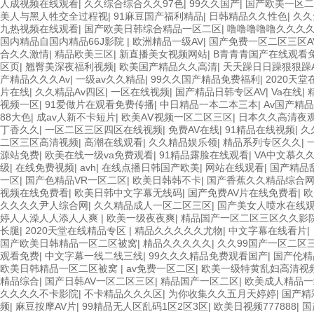
人成视频在线观看
|
久久综合综合久久97色
|
99久久国产
|
国产欧美一区二
美人与黑人牲交全过程视
|
91麻豆国产福利精品
|
日韩精品久久性色
|
久久
九热视频在线观看
|
国产欧美日韩综合精品一区二区
|
噜噜噜噜噜久久久久
国内精品自国内精品66J影院
|
欧洲精品一级AV
|
国产免费一区二区三区A
合久久激情
|
精品欧美三区
|
新直播美女视频网站
|
B青青青国产在线观看
区页
|
翘臀美深夜福利视频
|
欧美国产精品久久高清
|
天天躁日日躁狠狠躁
产精品久久久Av
|
一级av久久精品
|
99久久国产精品免费福利
|
2020天
片在线
|
久久精品Av四区
|
一区在线视频
|
国产精品日韩专区AV
|
Va在线
|
视频一区
|
91爱做片在观看免费传播
|
中日精品一本二本三本
|
Av国产精
88大色
|
成av人新不卡短片
|
欧美AⅤ视频一区二区三区
|
日本久久高清夜
丁香久久
|
一区二区三区四区在线视频
|
免费AV在线
|
91精品在线视频
|
久
二区三区高清视频
|
高潮在线观看
|
久久精品娱乐领
|
精品系列专区久久
|
源站免费
|
欧美在线一级va免费观看
|
91精品露脸在线观看
|
VA中文慕久久
级
|
在线免费视频
|
avh
|
在线点播日韩国产欧美
|
网站在线观看
|
国产精品
一区
|
国产色精品VR一区二区
|
欧美日韩韩不卡
|
国产香蕉久久精品综合
视频在线免费看
|
欧美日韩中文字幕无线码
|
国产免费AV片在线免费看
|
欧
久久久久尹人综合网
|
久久精品成人一区二区三区
|
国产美女人喷水在线
婷人人澡人人添人人爽
|
欧美一级夜夜爽
|
精品国产一区二区三区久久影
长腿
|
2020天堂在线精品专区
|
精品久久久久久尤物
|
中文字幕在线看片
|
国产欧美日韩精品一区二区被窝
|
精品久久久久久
|
久久99国产一区二区
观看免费
|
中文字幕一线二线三线
|
99久久久精品免费观看国产
|
国产伦精
欧美日韩精品一区二区被窝
|
av免费一区二区
|
欧美一级特黄乱妇高清视
精品综合
|
国产日韩AV一区二区三区
|
精品国产一区二区
|
欧美成人精品一
久久久久不卡影院
|
不卡精品久久久区
|
为你收集久久五月天婷婷
|
国产精
频
|
麻豆按摩AV片
|
99精品无人区乱码1区2区3区
|
欧美日视频777888
|
国