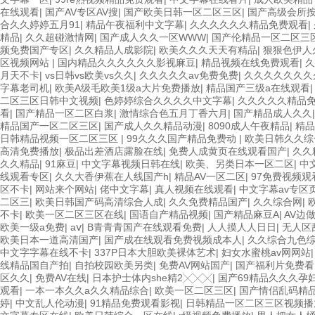
在线观看
|
国产AV专区AV搜
|
国产欧美日韩一区二区三区
|
国产高级会所
合久久婷婷五月91
|
精品午夜福利中文字幕
|
久久久久久久精品免费观看
|
精品
|
久久超碰激情网
|
国产成人久久一区WWW
|
国产伦精品一区二区三
频免费国产专区
|
久久精品人成影院
|
欧美久久久天天有精品
|
狠狠色伊人
区视频网站
|
国内精品久久久久久久影视麻豆
|
精品视频在线免费观看
|
久
月天不卡
|
vs日韩vs欧美vs久久
|
久久久久久av免费免费
|
久久久久久久久
字幕老司机
|
欧美A级毛欧美1级a大片免费播放
|
精品国产三级a在线观看
二区三区日韩中文视频
|
色婷婷综合久久久久中文字幕
|
久久久久久精品免
看
|
国产精品一区二区白浆
|
激情综合色五月丁香六月
|
国产精品成人久久
精品国产一区二区三区
|
国产成人久久精品动漫
|
8090成人午夜精品
|
精品
日韩精品视频一区二区三区
|
99久久久国产精品免费动
|
欧美日韩久久综
高清免费播放
|
极品出差酒店露脸在线
|
免费人成黄页在线观看国产
|
久久
久久精品
|
91麻豆
|
中文字幕视频日韩在线
|
欧美、另类日本一区二区
|
中
线观看专区
|
久久大香伊蕉在人线国产h
|
精品AV一区二区
|
97免费视频观
区不卡
|
网站来个网站
|
佬中文字幕
|
真人视频在线观看
|
中文字幕av专区
二区三
|
欧美日韩国产码高清综合人成
|
久久免费精品国产
|
久久综合网
|
不卡
|
欧美一区二区三区在线
|
国语自产精品视频
|
国产精品麻豆A
|
AV边
欧美一级a免费
|
aⅴ
|
B青青青国产在线观看免费
|
人人摸人人日日
|
无人区
欧美日本一道高清国产
|
国产成在线观看免费视频成本人
|
久久综合九色综
中文字字幕在线不卡
|
337P日本大胆欧美裸体艺术
|
妇女水蜜桃av网网站
线精品国自产拍
|
自拍校园欧美另类
|
免费AV网站国产
|
国产福利片免费看
区久久
|
免费AV在线
|
日本护士体内she精2╳╳╳
|
国产69精品久久久孕
观看
|
一本一本久久a久久精品综合
|
欧美一区二区三区
|
国产情侣乱码精
婷
|
中文乱人伦动漫
|
91精品免费观看影视
|
日韩精品一区二区三区视频