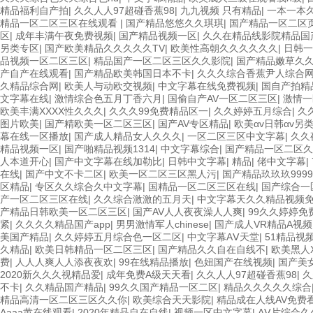
精品福利自产拍
|
久久人人97超碰香蕉98
|
九九视频 只有精品
|
一本一本
精品一区二区三区在线观看
|
国产精品悠悠久久琪琪
|
国产精品一区二区
区
|
成年丰满午夜免费视频
|
国产精品视频一区
|
久久在精品线影院精品国
另类专区
|
国产欧美精品久久久久久TV
|
欧美性高朝久久久久久久
|
日韩一
品视频一区二区三区
|
精品国产一区二区三区久久影院
|
国产精品嫩草久
产自产在线观看
|
国产精品欧美韩国日本不卡
|
久久久综合香蕉尹人综合
久精品综合网
|
欧美人与动欧交视频
|
中文字幕在线免费视频
|
国自产拍精
文字幕在线
|
激情综合色五月丁香六月
|
国偷自产AV一区二区三区
|
激情一
欧美丰满XXXX性久久久
|
久久久99免费精品区一
|
久久婷婷五月综合
|
久
图片欧美
|
国产精欧美一区二区三区
|
国产AV专区精品
|
欧美αv日韩αv另
幕在线一区播放
|
国产成人精品女人久久久
|
一区二区三区中文字幕
|
久久
精品视频一区
|
国产啪精品视频1314
|
中文字幕综合
|
国产精品一区二区久
人本道开心
|
国产中文字幕在线加勒比
|
日韩中文字幕
|
精品
|
佬中文字幕
|
在线
|
国产中文不卡二区
|
欧美一区二区三区黑人污
|
国产精品玖玖玖9999
区精品
|
专区久久综合久中文字幕
|
国精品一区二区三区在线
|
国产综合一
产一区二区三区在线
|
久久综合激激的五月天
|
中文字幕天久久精品视频
产精品日韩欧美一区二区三区
|
国产AV人人夜夜澡人人爽
|
99久久婷婷免
紧
|
久久久久精品国产app
|
男男激情军人chinese
|
国产成人VR精品A视频
美国产精品
|
久久婷婷五月综合色一区二区
|
中文字幕AⅤ天堂
|
51精品视
久精品
|
欧美日韩精品一区二区三区
|
国产精品久久自在自线不
|
欧美黑人
费
|
人人人爽人人添夜夜欢
|
99在线精品播放
|
色妞国产在线视频
|
国产美
2020新久久久视精品爱
|
成年免费A级天天看
|
久久人人97超碰香蕉98
|
久
不卡
|
久久精品国产精品
|
99久久国产精品一区二区
|
精品久久久久久综合
精品高清一区二区三区久久你
|
欧美综合天天影院
|
精品成在人线AV免费
Aaaa黄在线观看
|
2020年精品自在自线
|
视频一区中文字幕
|
AⅤ片综合久