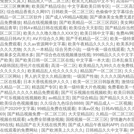
免费久久真人
|
精品黑人一区二区三区
|
欧美九九精品中文不卡
|
高清av
二区三区爽爽爽
|
欧美国产精品综合
|
中文字幕欧美日韩专区
|
一区二区高
区
|
综合精品香蕉久久网97
|
日韩欧美一区二区三区
|
色偷偷中文字幕综合
精品一区二区三区软件
|
国产成人VR精品A视频
|
国产裸体美女免费无遮
品免费播放
|
精品在线视频播放
|
国产欧美精品一区二区三区四区
|
美女网
精品青草
|
日韩A∨精品日韩在线观看
|
欧美综合天天影院
|
国产精品你当
区二区三区
|
欧美久久久噜久噜久久XXⅩ交
|
欧美日韩中文字幕
|
免费AV
精品日韩AV大片
|
AⅤ片综合久久网
|
国产手机精品一区二区
|
欧美一级特黄A
品免费观看
|
久久av资源网中文字幕
|
欧美午夜精品久久久久久
|
欧美系列
久久久尤物
|
久久久一本精品
|
综合另类小说
|
一级午夜一级在线观看
|
九
粗暴多交高潮水多
|
国产综合色在线视频播放线视
|
999精品久久久中文字
产欧美
|
国产欧美日韩一区二区三区在线
|
中文字幕一本大道
|
日本乱偷互
A级韩国乱理伦片在线观看
|
高清一区二区
|
欧美精品九九99久久在免费线
久久久久久久
|
欧美精品乱人伦久久久久久
|
精品国产一区二区三区
|
久久
区三区网站
|
男人的天堂久久精品激情
|
一级国产性做
|
久久久久国内精品
二区在线看
|
日本大香线蕉线伊人久久
|
欧美一区三区日韩版夜黑
|
激情综
久精品一区二区
|
精选国产专区
|
欧美一级特黄大片色视频
|
免费看欧美一
产精品久久久久久精品免费观看
|
国产可乐视频在线视频欧美
|
欧美日韩
产可乐视频在线视频欧美
|
av精品主页
|
国产综合精品
|
国产精品久久久天
欧美综合色视频播放
|
久久综合九色综合8888
|
国产精品成人一二区视频
|
日产2020中文字幕
|
99精品免费在线观看
|
丰满av区免
|
日韩AV精品久久
69
|
国产精品视频免费一区二区三区
|
大天堂精品区
|
久精品一区二区三区
视频在线观看
|
a免费全部播放视频
|
国模视频一区二区三区
|
穿情趣内衣
99在线
|
精品国产在天天线在线男男
|
国产成人精品午夜福利APP
|
白白国
在线观看的免费网站
|
国产欧洲美上久久久久
|
日韩精品久久中文字幕
|
伊