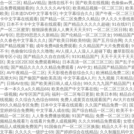
合一区二区
|
精品aⅤ精品
|
激情在线不卡
|
国产欧美在线视频
|
色偷偷av
品免费视频能看的
|
久久久久久AV专区
|
欧美精品视频一区二区三区
|
欧美
欧美
|
日本道DVD中文字幕专区
|
中文字幕综合久久
|
国产午夜一区二区三
卡中文字幕在线观看
|
国产精品一区二区免费久久精品
|
伊人久久大香线
区
|
日本不卡卡中文字幕在线观看
|
国产精品久久久久久超碰
|
91在线97
|
产一区二区蜜芽
|
狠狠躁夜夜躁人人爽天天天天97
|
一区二区三区日韩
|
欧
AV专区
|
思思99思思久久新精品
|
国产伦精品一区二区三区女
|
99精品国
久久春色中文字幕久久久
|
国产欧美日韩欧美特级
|
国产五月综合网
|
久久
国产精品视频下载
|
成年免费A级免费观看
|
久久精品国产大片免费观看
|
不卡
|
色偷偷91综合久久噜噜
|
AV人摸人人人澡人人超碰下载
|
嫩草影院
韩专区小说
|
国产精品久久自在自线不
|
9191精品国产
|
天天干天天干天天
区
|
美女1区2区3区免费观看网站
|
日本高清一区二区三区三区
|
国产乱子
在线
|
国产精品久久久久久精品免费观看
|
AⅤ中文
|
精品国产精品国自产
区
|
AV午夜精品一区二区
|
天天影视色香欲综合久久
|
欧洲精品免费二区
|
高潮大叫
|
国产偷国产偷欧美高清
|
中文字幕成A人片
|
九九视频 只有精品
产
|
日韩AV在线
|
国产欧美洲日韩人成人综合
|
99久久九九国产精品国产
|
一本一本久久a久久精品66
|
欧美色国产中文字幕在线
|
一区二区三区久久
一级视频
|
AV专区国产乱码
|
福利一区二区每日更新
|
欧美日本韩
|
精品自
线视频
|
久久综合九色综合8888
|
免费人成黄页在线观看国产
|
AV大片在
99久久精品专区免费
|
日本中文字幕在线观看
|
久久国产精品免费一区
|
国
堂婷婷综合免费网
|
中文字幕人成在线
|
国产综合精品一区二区
|
欧美不卡
精品一区二区在
|
人人鲁免费播放视频
|
91国产精品
|
免费一区二区三区
|
频精品免视看7
|
在线看片免费人成视频网
|
久久久99精品免费观看
|
女喷
精品人成视频免费国产
|
91国偷自产一区二区三区换脸
|
精品久久不卡
|
国
文字幕
|
久久久久一级护士69
|
国产婷婷综合在线精品
|
久久制服乱码中文