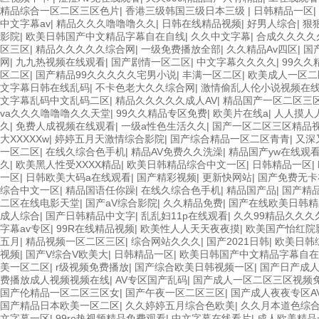
精品综合一区二区三区色片
|
香港三级韩国三级日本三级
|
日韩精品一区
|
中文字幕av
|
精品久久久噜噜噜久久
|
日韩在线精品视频
|
好男人综合
|
狠
影院
|
欧美日韩国产中文精品字幕自在自线
|
久久中文字幕
|
合成久久久久
区三区
|
精品久久久久久综合网
|
一级免费播放全部
|
久久精品Av四区
|
国
网
|
九九热视频在线观看
|
国产剧情一区二区
|
中文字幕久久久久
|
99久
区二区
|
国产精品99久久久久久宅男小说
|
丰满一区二区
|
欧美成人一区二
文字幕日韩在线乱码
|
不卡色老大久久综合网
|
激情偷乱人伦小说视频在
文字幕乱码中文乱码二区
|
精品久久久久久成人AV
|
精品国产一区二区三
va久久久噜噜噜久久天堂
|
99久久精品专区免费
|
欧美片在线a
|
人人摸人
久
|
免费人成视频在线观看
|
一级a性色生活久久
|
国产一区二区三区精品
大XXXXXw
|
婷婷五月天激情综合影院
|
国产综合精品一区二区青青
|
又深
一区二区
|
在线久综合色手机
|
精品AV免费久久洗澡
|
精品国产yw在线观
久
|
欧美黑人性受XXXX精品
|
欧美日韩精品综合中文一区
|
日韩精品一区
|
一区
|
日韩欧美大码a在线观看
|
国产精彩视频
|
更新快网站
|
国产免费无卡
综合中文一区
|
精品国语任你躁
|
在线久综合色手机
|
精品国产品
|
国产精品
二区在线电影天堂
|
国产aV综合影院
|
久久精品免费
|
国产在线欧美日韩精
成人综合
|
国产日韩精品中文字
|
乱乱妇11p在线观看
|
久久99精品久久久
字幕av专区
|
99R在线精品视频
|
欧美性人人天天夜夜摸
|
欧美国产怡红院
五月
|
精品视频一区二区三区
|
综合网站久久久
|
国产2021日韩
|
欧美日韩
视频
|
国产V综合V欧美大
|
日韩精品一区
|
欧美日韩国产中文精品字幕自在
美一区二区
|
r级视频免费播放
|
国产综合欧美日韩视频一区
|
国产日产成
费播放成人视频视频在线
|
AV专区国产乱码
|
国产成人一区二区三区视频
国产伦精品一区二区三区女
|
国产午夜一区二区三区
|
国产成人夜夜专区A
国产精品日本欧美一区二区
|
久久婷婷五月综合色欧美
|
久久月本道色综
文字幕一区
|
99re热视频精品免费观看
|
中文字幕在线看片
|
成人欧美精品