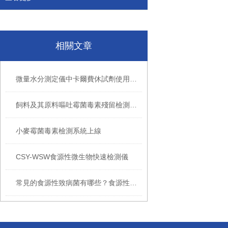
相關文章
微量水分測定儀中卡爾費休試劑使用壽命
飼料及其原料嘔吐霉菌毒素殘留檢測設備
小麥霉菌毒素檢測系統上線
CSY-WSW食源性微生物快速檢測儀
常見的食源性致病菌有哪些？食源性微生物快速檢測儀